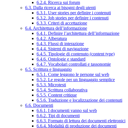
6.2.4. Ricerca sui forum
6.3. Dalla ricerca ai bisogni degli utenti
6.3.1. User stories per definire i contenuti
6.3.2. Job stories per definire i contenuti
6.3.3. Criteri di accettazione
6.4. Architettura dell’informazione
6.4.1. Definire l’architettura dell’informazione
6.4.2. Alberatura
6.4.3. Flussi di interazione
6.4.4. Sistemi di navigazione
6.4.5. Tipologie di contenuto (content type)
6.4.6. Ontologie e standard
6.4.7. Vocabolari controllati e tassonomie
6.5. Scrittura e linguaggio
6.5.1. Come leggono le persone sul web
6.5.2. Le regole per un linguaggio semplice
6.5.3. Microtesti
6.5.4. Scrittura collaborativa
6.5.5. Content critique
6.5.6. Traduzione e localizzazione dei contenuti
6.6. Documenti
6.6.1. I documenti vanno sul web
6.6.2. Tipi di documenti
6.6.3. Formato di lettura dei documenti elettronici
6.6.4. Modalità di produzione dei documenti