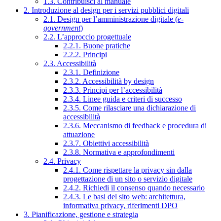
1.3. Contribuisci al manuale
2. Introduzione al design per i servizi pubblici digitali
2.1. Design per l’amministrazione digitale (
e-
government
)
2.2. L’approccio progettuale
2.2.1. Buone pratiche
2.2.2. Principi
2.3. Accessibilità
2.3.1. Definizione
2.3.2. Accessibilità by design
2.3.3. Principi per l’accessibilità
2.3.4. Linee guida e criteri di successo
2.3.5. Come rilasciare una dichiarazione di
accessibilità
2.3.6. Meccanismo di feedback e procedura di
attuazione
2.3.7. Obiettivi accessibilità
2.3.8. Normativa e approfondimenti
2.4. Privacy
2.4.1. Come rispettare la privacy sin dalla
progettazione di un sito o servizio digitale
2.4.2. Richiedi il consenso quando necessario
2.4.3. Le basi del sito web: architettura,
informativa privacy, riferimenti DPO
3. Pianificazione, gestione e strategia