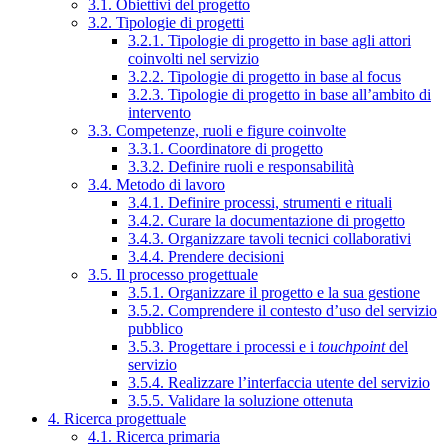
3.1. Obiettivi del progetto
3.2. Tipologie di progetti
3.2.1. Tipologie di progetto in base agli attori
coinvolti nel servizio
3.2.2. Tipologie di progetto in base al focus
3.2.3. Tipologie di progetto in base all’ambito di
intervento
3.3. Competenze, ruoli e figure coinvolte
3.3.1. Coordinatore di progetto
3.3.2. Definire ruoli e responsabilità
3.4. Metodo di lavoro
3.4.1. Definire processi, strumenti e rituali
3.4.2. Curare la documentazione di progetto
3.4.3. Organizzare tavoli tecnici collaborativi
3.4.4. Prendere decisioni
3.5. Il processo progettuale
3.5.1. Organizzare il progetto e la sua gestione
3.5.2. Comprendere il contesto d’uso del servizio
pubblico
3.5.3. Progettare i processi e i
touchpoint
del
servizio
3.5.4. Realizzare l’interfaccia utente del servizio
3.5.5. Validare la soluzione ottenuta
4. Ricerca progettuale
4.1. Ricerca primaria