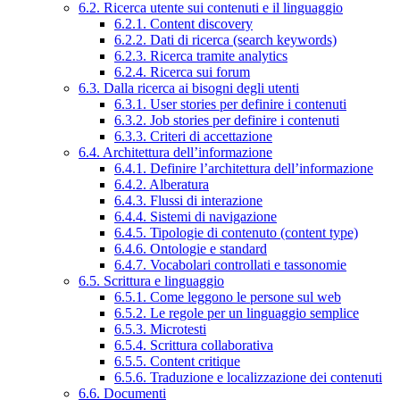
6.2. Ricerca utente sui contenuti e il linguaggio
6.2.1. Content discovery
6.2.2. Dati di ricerca (search keywords)
6.2.3. Ricerca tramite analytics
6.2.4. Ricerca sui forum
6.3. Dalla ricerca ai bisogni degli utenti
6.3.1. User stories per definire i contenuti
6.3.2. Job stories per definire i contenuti
6.3.3. Criteri di accettazione
6.4. Architettura dell’informazione
6.4.1. Definire l’architettura dell’informazione
6.4.2. Alberatura
6.4.3. Flussi di interazione
6.4.4. Sistemi di navigazione
6.4.5. Tipologie di contenuto (content type)
6.4.6. Ontologie e standard
6.4.7. Vocabolari controllati e tassonomie
6.5. Scrittura e linguaggio
6.5.1. Come leggono le persone sul web
6.5.2. Le regole per un linguaggio semplice
6.5.3. Microtesti
6.5.4. Scrittura collaborativa
6.5.5. Content critique
6.5.6. Traduzione e localizzazione dei contenuti
6.6. Documenti