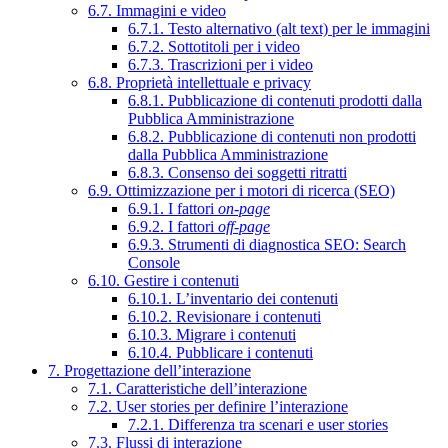
6.7. Immagini e video
6.7.1. Testo alternativo (alt text) per le immagini
6.7.2. Sottotitoli per i video
6.7.3. Trascrizioni per i video
6.8. Proprietà intellettuale e privacy
6.8.1. Pubblicazione di contenuti prodotti dalla
Pubblica Amministrazione
6.8.2. Pubblicazione di contenuti non prodotti
dalla Pubblica Amministrazione
6.8.3. Consenso dei soggetti ritratti
6.9. Ottimizzazione per i motori di ricerca (SEO)
6.9.1. I fattori
on-page
6.9.2. I fattori
off-page
6.9.3. Strumenti di diagnostica SEO: Search
Console
6.10. Gestire i contenuti
6.10.1. L’inventario dei contenuti
6.10.2. Revisionare i contenuti
6.10.3. Migrare i contenuti
6.10.4. Pubblicare i contenuti
7. Progettazione dell’interazione
7.1. Caratteristiche dell’interazione
7.2. User stories per definire l’interazione
7.2.1. Differenza tra scenari e user stories
7.3. Flussi di interazione