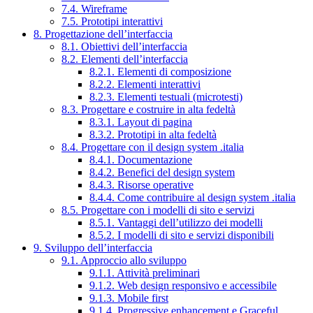
7.4. Wireframe
7.5. Prototipi interattivi
8. Progettazione dell’interfaccia
8.1. Obiettivi dell’interfaccia
8.2. Elementi dell’interfaccia
8.2.1. Elementi di composizione
8.2.2. Elementi interattivi
8.2.3. Elementi testuali (microtesti)
8.3. Progettare e costruire in alta fedeltà
8.3.1. Layout di pagina
8.3.2. Prototipi in alta fedeltà
8.4. Progettare con il design system .italia
8.4.1. Documentazione
8.4.2. Benefici del design system
8.4.3. Risorse operative
8.4.4. Come contribuire al design system .italia
8.5. Progettare con i modelli di sito e servizi
8.5.1. Vantaggi dell’utilizzo dei modelli
8.5.2. I modelli di sito e servizi disponibili
9. Sviluppo dell’interfaccia
9.1. Approccio allo sviluppo
9.1.1. Attività preliminari
9.1.2. Web design responsivo e accessibile
9.1.3. Mobile first
9.1.4. Progressive enhancement e Graceful