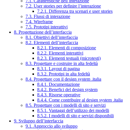
7.1. Caratteristiche dell’interazione
7.2. User stories per definire l’interazione
7.2.1. Differenza tra scenari e user stories
7.3. Flussi di interazione
7.4. Wireframe
7.5. Prototipi interattivi
8. Progettazione dell’interfaccia
8.1. Obiettivi dell’interfaccia
8.2. Elementi dell’interfaccia
8.2.1. Elementi di composizione
8.2.2. Elementi interattivi
8.2.3. Elementi testuali (microtesti)
8.3. Progettare e costruire in alta fedeltà
8.3.1. Layout di pagina
8.3.2. Prototipi in alta fedeltà
8.4. Progettare con il design system .italia
8.4.1. Documentazione
8.4.2. Benefici del design system
8.4.3. Risorse operative
8.4.4. Come contribuire al design system .italia
8.5. Progettare con i modelli di sito e servizi
8.5.1. Vantaggi dell’utilizzo dei modelli
8.5.2. I modelli di sito e servizi disponibili
9. Sviluppo dell’interfaccia
9.1. Approccio allo sviluppo