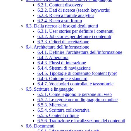
6.2.1. Content discovery
6.2.2. Dati di ricerca (search keywords)
6.2.3. Ricerca tramite analytics
6.2.4. Ricerca sui forum
6.3. Dalla ricerca ai bisogni degli utenti
6.3.1. User stories per definire i contenuti
6.3.2. Job stories per definire i contenuti
6.3.3. Criteri di accettazione
6.4. Architettura dell’informazione
6.4.1. Definire l’architettura dell’informazione
6.4.2. Alberatura
6.4.3. Flussi di interazione
6.4.4. Sistemi di navigazione
6.4.5. Tipologie di contenuto (content type)
6.4.6. Ontologie e standard
6.4.7. Vocabolari controllati e tassonomie
6.5. Scrittura e linguaggio
6.5.1. Come leggono le persone sul web
6.5.2. Le regole per un linguaggio semplice
6.5.3. Microtesti
6.5.4. Scrittura collaborativa
6.5.5. Content critique
6.5.6. Traduzione e localizzazione dei contenuti
6.6. Documenti