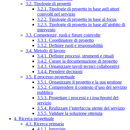
3.2. Tipologie di progetti
3.2.1. Tipologie di progetto in base agli attori
coinvolti nel servizio
3.2.2. Tipologie di progetto in base al focus
3.2.3. Tipologie di progetto in base all’ambito di
intervento
3.3. Competenze, ruoli e figure coinvolte
3.3.1. Coordinatore di progetto
3.3.2. Definire ruoli e responsabilità
3.4. Metodo di lavoro
3.4.1. Definire processi, strumenti e rituali
3.4.2. Curare la documentazione di progetto
3.4.3. Organizzare tavoli tecnici collaborativi
3.4.4. Prendere decisioni
3.5. Il processo progettuale
3.5.1. Organizzare il progetto e la sua gestione
3.5.2. Comprendere il contesto d’uso del servizio
pubblico
3.5.3. Progettare i processi e i
touchpoint
del
servizio
3.5.4. Realizzare l’interfaccia utente del servizio
3.5.5. Validare la soluzione ottenuta
4. Ricerca progettuale
4.1. Ricerca primaria
4.1.1. Interviste