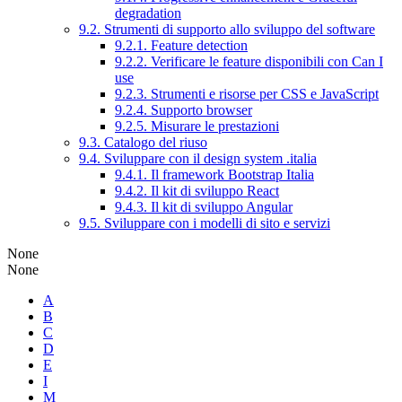
degradation
9.2. Strumenti di supporto allo sviluppo del software
9.2.1. Feature detection
9.2.2. Verificare le feature disponibili con Can I
use
9.2.3. Strumenti e risorse per CSS e JavaScript
9.2.4. Supporto browser
9.2.5. Misurare le prestazioni
9.3. Catalogo del riuso
9.4. Sviluppare con il design system .italia
9.4.1. Il framework Bootstrap Italia
9.4.2. Il kit di sviluppo React
9.4.3. Il kit di sviluppo Angular
9.5. Sviluppare con i modelli di sito e servizi
None
None
A
B
C
D
E
I
M