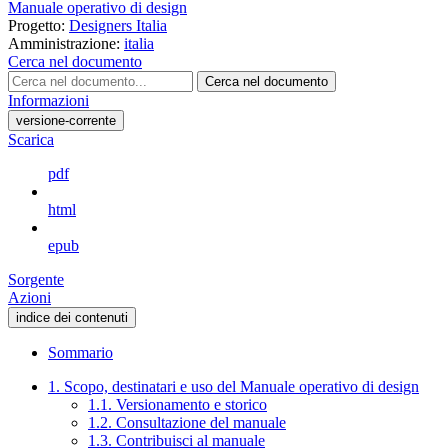
Manuale operativo di design
Progetto:
Designers Italia
Amministrazione:
italia
Cerca nel documento
Cerca nel documento
Informazioni
versione-corrente
Scarica
pdf
html
epub
Sorgente
Azioni
indice dei contenuti
Sommario
1. Scopo, destinatari e uso del Manuale operativo di design
1.1. Versionamento e storico
1.2. Consultazione del manuale
1.3. Contribuisci al manuale