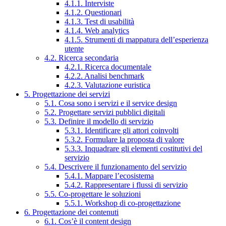
4.1.1. Interviste
4.1.2. Questionari
4.1.3. Test di usabilità
4.1.4. Web analytics
4.1.5. Strumenti di mappatura dell’esperienza
utente
4.2. Ricerca secondaria
4.2.1. Ricerca documentale
4.2.2. Analisi benchmark
4.2.3. Valutazione euristica
5. Progettazione dei servizi
5.1. Cosa sono i servizi e il service design
5.2. Progettare servizi pubblici digitali
5.3. Definire il modello di servizio
5.3.1. Identificare gli attori coinvolti
5.3.2. Formulare la proposta di valore
5.3.3. Inquadrare gli elementi costitutivi del
servizio
5.4. Descrivere il funzionamento del servizio
5.4.1. Mappare l’ecosistema
5.4.2. Rappresentare i flussi di servizio
5.5. Co-progettare le soluzioni
5.5.1. Workshop di co-progettazione
6. Progettazione dei contenuti
6.1. Cos’è il content design