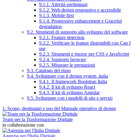
9.1.1. Attività preliminari
9.1.2. Web design responsivo e accessibile
9.1.3. Mobile first
9.1.4. Progressive enhancement e Graceful
degradation
9.2. Strumenti di supporto allo sviluppo del software
9.2.1. Feature detection
9.2.2. Verificare le feature disponibili con Can I
use
9.2.3. Strumenti e risorse per CSS e JavaScript
9.2.4. Supporto browser
9.2.5. Misurare le prestazioni
9.3. Catalogo del riuso
9.4. Sviluppare con il design system .italia
9.4.1. Il framework Bootstrap Italia
9.4.2. Il kit di sviluppo React
9.4.3. Il kit di sviluppo Angular
9.5. Sviluppare con i modelli di sito e servizi
1. Scopo, destinatari e uso del Manuale operativo di design
Team per la Trasformazione Digitale
in collaborazione con
Agenzia per l'Italia Digitale