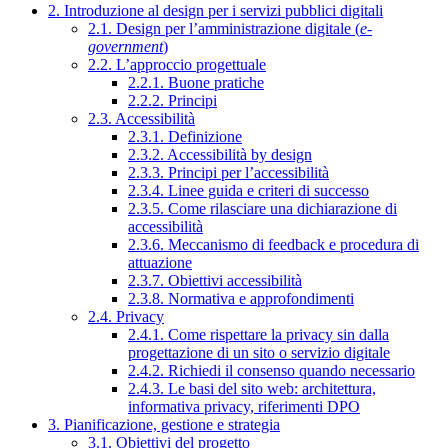
2. Introduzione al design per i servizi pubblici digitali
2.1. Design per l’amministrazione digitale (
e-
government
)
2.2. L’approccio progettuale
2.2.1. Buone pratiche
2.2.2. Principi
2.3. Accessibilità
2.3.1. Definizione
2.3.2. Accessibilità by design
2.3.3. Principi per l’accessibilità
2.3.4. Linee guida e criteri di successo
2.3.5. Come rilasciare una dichiarazione di
accessibilità
2.3.6. Meccanismo di feedback e procedura di
attuazione
2.3.7. Obiettivi accessibilità
2.3.8. Normativa e approfondimenti
2.4. Privacy
2.4.1. Come rispettare la privacy sin dalla
progettazione di un sito o servizio digitale
2.4.2. Richiedi il consenso quando necessario
2.4.3. Le basi del sito web: architettura,
informativa privacy, riferimenti DPO
3. Pianificazione, gestione e strategia
3.1. Obiettivi del progetto