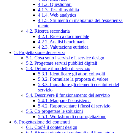
4.1.2. Questionari
4.1.3. Test di usabilità
4.1.4. Web analytics
4.1.5. Strumenti di mappatura dell’esperienza
utente
4.2. Ricerca secondaria
4.2.1. Ricerca documentale
4.2.2. Analisi benchmark
4.2.3. Valutazione euristica
5. Progettazione dei servizi
5.1. Cosa sono i servizi e il service design
5.2. Progettare servizi pubblici digitali
5.3. Definire il modello di servizio
5.3.1. Identificare gli attori coinvolti
5.3.2. Formulare la proposta di valore
5.3.3. Inquadrare gli elementi costitutivi del
servizio
5.4. Descrivere il funzionamento del servizio
5.4.1. Mappare l’ecosistema
5.4.2. Rappresentare i flussi di servizio
5.5. Co-progettare le soluzioni
5.5.1. Workshop di co-progettazione
6. Progettazione dei contenuti
6.1. Cos’è il content design
6.2. Ricerca utente sui contenuti e il linguaggio