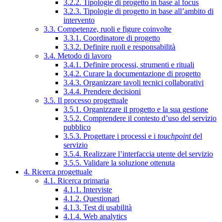
3.2.2. Tipologie di progetto in base al focus
3.2.3. Tipologie di progetto in base all’ambito di
intervento
3.3. Competenze, ruoli e figure coinvolte
3.3.1. Coordinatore di progetto
3.3.2. Definire ruoli e responsabilità
3.4. Metodo di lavoro
3.4.1. Definire processi, strumenti e rituali
3.4.2. Curare la documentazione di progetto
3.4.3. Organizzare tavoli tecnici collaborativi
3.4.4. Prendere decisioni
3.5. Il processo progettuale
3.5.1. Organizzare il progetto e la sua gestione
3.5.2. Comprendere il contesto d’uso del servizio
pubblico
3.5.3. Progettare i processi e i
touchpoint
del
servizio
3.5.4. Realizzare l’interfaccia utente del servizio
3.5.5. Validare la soluzione ottenuta
4. Ricerca progettuale
4.1. Ricerca primaria
4.1.1. Interviste
4.1.2. Questionari
4.1.3. Test di usabilità
4.1.4. Web analytics