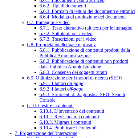
6.6.1. I documenti vanno sul web
6.6.2. Tipi di documenti
6.6.3. Formato di lettura dei documenti elettronici
6.6.4. Modalità di produzione dei documenti
6.7. Immagini e video
6.7.1. Testo alternativo (alt text) per le immagini
6.7.2. Sottotitoli per i video
6.7.3. Trascrizioni per i video
6.8. Proprietà intellettuale e privacy
6.8.1. Pubblicazione di contenuti prodotti dalla
Pubblica Amministrazione
6.8.2. Pubblicazione di contenuti non prodotti
dalla Pubblica Amministrazione
6.8.3. Consenso dei soggetti ritratti
6.9. Ottimizzazione per i motori di ricerca (SEO)
6.9.1. I fattori
on-page
6.9.2. I fattori
off-page
6.9.3. Strumenti di diagnostica SEO: Search
Console
6.10. Gestire i contenuti
6.10.1. L’inventario dei contenuti
6.10.2. Revisionare i contenuti
6.10.3. Migrare i contenuti
6.10.4. Pubblicare i contenuti
7. Progettazione dell’interazione