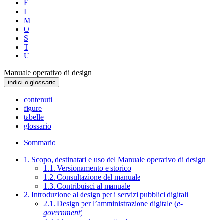
E
I
M
O
S
T
U
Manuale operativo di design
indici e glossario
contenuti
figure
tabelle
glossario
Sommario
1. Scopo, destinatari e uso del Manuale operativo di design
1.1. Versionamento e storico
1.2. Consultazione del manuale
1.3. Contribuisci al manuale
2. Introduzione al design per i servizi pubblici digitali
2.1. Design per l’amministrazione digitale (
e-
government
)