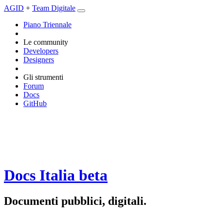
AGID
+
Team Digitale
Piano Triennale
Le community
Developers
Designers
Gli strumenti
Forum
Docs
GitHub
Docs Italia
beta
Documenti pubblici, digitali.