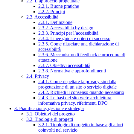
2.2. L’approccio progettuale
2.2.1. Buone pratiche
2.2.2. Principi
2.3. Accessibilità
2.3.1. Definizione
2.3.2. Accessibilità by design
2.3.3. Principi per l’accessibilità
2.3.4. Linee guida e criteri di successo
2.3.5. Come rilasciare una dichiarazione di
accessibilità
2.3.6. Meccanismo di feedback e procedura di
attuazione
2.3.7. Obiettivi accessibilità
2.3.8. Normativa e approfondimenti
2.4. Privacy
2.4.1. Come rispettare la privacy sin dalla
progettazione di un sito o servizio digitale
2.4.2. Richiedi il consenso quando necessario
2.4.3. Le basi del sito web: architettura,
informativa privacy, riferimenti DPO
3. Pianificazione, gestione e strategia
3.1. Obiettivi del progetto
3.2. Tipologie di progetti
3.2.1. Tipologie di progetto in base agli attori
coinvolti nel servizio