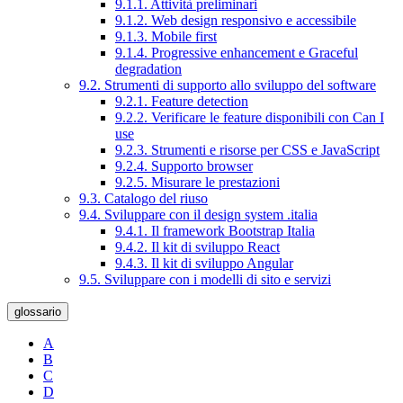
9.1.1. Attività preliminari
9.1.2. Web design responsivo e accessibile
9.1.3. Mobile first
9.1.4. Progressive enhancement e Graceful
degradation
9.2. Strumenti di supporto allo sviluppo del software
9.2.1. Feature detection
9.2.2. Verificare le feature disponibili con Can I
use
9.2.3. Strumenti e risorse per CSS e JavaScript
9.2.4. Supporto browser
9.2.5. Misurare le prestazioni
9.3. Catalogo del riuso
9.4. Sviluppare con il design system .italia
9.4.1. Il framework Bootstrap Italia
9.4.2. Il kit di sviluppo React
9.4.3. Il kit di sviluppo Angular
9.5. Sviluppare con i modelli di sito e servizi
glossario
A
B
C
D