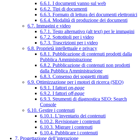
6.6.1. I documenti vanno sul web
6.6.2. Tipi di documenti
6.6.3. Formato di lettura dei documenti elettronici
6.6.4. Modalità di produzione dei documenti
6.7. Immagini e video
6.7.1. Testo alternativo (alt text) per le immagini
6.7.2. Sottotitoli per i video
6.7.3. Trascrizioni per i video
6.8. Proprietà intellettuale e privacy
6.8.1. Pubblicazione di contenuti prodotti dalla
Pubblica Amministrazione
6.8.2. Pubblicazione di contenuti non prodotti
dalla Pubblica Amministrazione
6.8.3. Consenso dei soggetti ritratti
6.9. Ottimizzazione per i motori di ricerca (SEO)
6.9.1. I fattori
on-page
6.9.2. I fattori
off-page
6.9.3. Strumenti di diagnostica SEO: Search
Console
6.10. Gestire i contenuti
6.10.1. L’inventario dei contenuti
6.10.2. Revisionare i contenuti
6.10.3. Migrare i contenuti
6.10.4. Pubblicare i contenuti
7. Progettazione dell’interazione