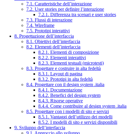
7.1. Caratteristiche dell’interazione
7.2. User stories per definire l’interazione
7.2.1. Differenza tra scenari e user stories
7.3. Flussi di interazione
7.4. Wireframe
7.5. Prototipi interattivi
8. Progettazione dell’interfaccia
8.1. Obiettivi dell’interfaccia
8.2. Elementi dell’interfaccia
8.2.1. Elementi di composizione
8.2.2. Elementi interattivi
8.2.3. Elementi testuali (microtesti)
8.3. Progettare e costruire in alta fedeltà
8.3.1. Layout di pagina
8.3.2. Prototipi in alta fedeltà
8.4. Progettare con il design system .italia
8.4.1. Documentazione
8.4.2. Benefici del design system
8.4.3. Risorse operative
8.4.4. Come contribuire al design system .italia
8.5. Progettare con i modelli di sito e servizi
8.5.1. Vantaggi dell’utilizzo dei modelli
8.5.2. I modelli di sito e servizi disponibili
9. Sviluppo dell’interfaccia
9.1. Approccio allo sviluppo