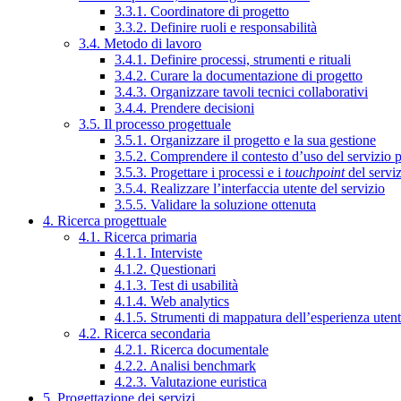
3.3.1. Coordinatore di progetto
3.3.2. Definire ruoli e responsabilità
3.4. Metodo di lavoro
3.4.1. Definire processi, strumenti e rituali
3.4.2. Curare la documentazione di progetto
3.4.3. Organizzare tavoli tecnici collaborativi
3.4.4. Prendere decisioni
3.5. Il processo progettuale
3.5.1. Organizzare il progetto e la sua gestione
3.5.2. Comprendere il contesto d’uso del servizio 
3.5.3. Progettare i processi e i
touchpoint
del servi
3.5.4. Realizzare l’interfaccia utente del servizio
3.5.5. Validare la soluzione ottenuta
4. Ricerca progettuale
4.1. Ricerca primaria
4.1.1. Interviste
4.1.2. Questionari
4.1.3. Test di usabilità
4.1.4. Web analytics
4.1.5. Strumenti di mappatura dell’esperienza uten
4.2. Ricerca secondaria
4.2.1. Ricerca documentale
4.2.2. Analisi benchmark
4.2.3. Valutazione euristica
5. Progettazione dei servizi