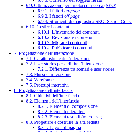
6.8.3. Consenso dei soggetti ritratti
6.9. Ottimizzazione per i motori di ricerca (SEO)
6.9.1. I fattori
on-page
6.9.2. I fattori
off-page
6.9.3. Strumenti di diagnostica SEO: Search Cons
6.10. Gestire i contenuti
6.10.1. L’inventario dei contenuti
6.10.2. Revisionare i contenuti
6.10.3. Migrare i contenuti
6.10.4. Pubblicare i contenuti
7. Progettazione dell’interazione
7.1. Caratteristiche dell’interazione
7.2. User stories per definire l’interazione
7.2.1. Differenza tra scenari e user stories
7.3. Flussi di interazione
7.4. Wireframe
7.5. Prototipi interattivi
8. Progettazione dell’interfaccia
8.1. Obiettivi dell’interfaccia
8.2. Elementi dell’interfaccia
8.2.1. Elementi di composizione
8.2.2. Elementi interattivi
8.2.3. Elementi testuali (microtesti)
8.3. Progettare e costruire in alta fedeltà
8.3.1. Layout di pagina