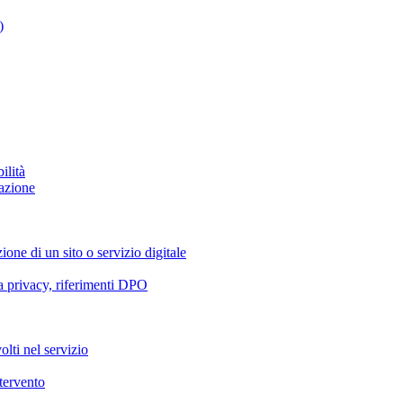
)
ilità
azione
ione di un sito o servizio digitale
va privacy, riferimenti DPO
olti nel servizio
ntervento