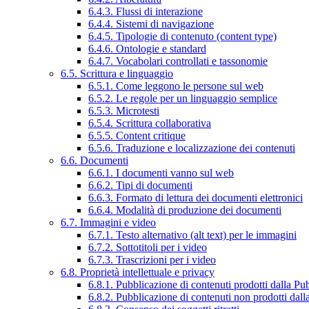
6.4.3. Flussi di interazione
6.4.4. Sistemi di navigazione
6.4.5. Tipologie di contenuto (content type)
6.4.6. Ontologie e standard
6.4.7. Vocabolari controllati e tassonomie
6.5. Scrittura e linguaggio
6.5.1. Come leggono le persone sul web
6.5.2. Le regole per un linguaggio semplice
6.5.3. Microtesti
6.5.4. Scrittura collaborativa
6.5.5. Content critique
6.5.6. Traduzione e localizzazione dei contenuti
6.6. Documenti
6.6.1. I documenti vanno sul web
6.6.2. Tipi di documenti
6.6.3. Formato di lettura dei documenti elettronici
6.6.4. Modalità di produzione dei documenti
6.7. Immagini e video
6.7.1. Testo alternativo (alt text) per le immagini
6.7.2. Sottotitoli per i video
6.7.3. Trascrizioni per i video
6.8. Proprietà intellettuale e privacy
6.8.1. Pubblicazione di contenuti prodotti dalla P
6.8.2. Pubblicazione di contenuti non prodotti dal