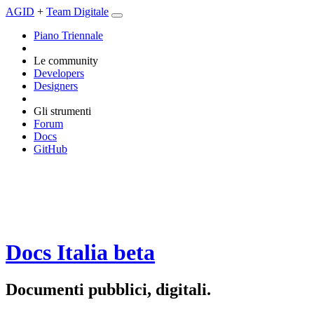
AGID
+
Team Digitale
Piano Triennale
Le community
Developers
Designers
Gli strumenti
Forum
Docs
GitHub
Docs Italia
beta
Documenti pubblici, digitali.