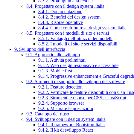
8.3.2. Prototipi in alta fedeltà
8.4. Progettare con il design system .italia
8.4.1. Documentazione
8.4.2. Benefici del design system
8.4.3. Risorse operative
8.4.4. Come contribuire al design system .italia
8.5. Progettare con i modelli di sito e servizi
8.5.1. Vantaggi dell’utilizzo dei modelli
8.5.2. I modelli di sito e servizi disponibili
9. Sviluppo dell’interfaccia
9.1. Approccio allo sviluppo
9.1.1. Attività preliminari
9.1.2. Web design responsivo e accessibile
9.1.3. Mobile first
9.1.4. Progressive enhancement e Graceful degrad
9.2. Strumenti di supporto allo sviluppo del software
9.2.1. Feature detection
9.2.2. Verificare le feature disponibili con Can I us
9.2.3. Strumenti e risorse per CSS e JavaScript
9.2.4. Supporto browser
9.2.5. Misurare le prestazioni
9.3. Catalogo del riuso
9.4. Sviluppare con il design system .italia
9.4.1. Il framework Bootstrap Italia
9.4.2. Il kit di sviluppo React