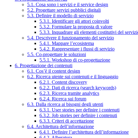
5.1. Cosa sono i servizi e il service design
5.2. Progettare servizi pubblici digitali
5.3. Definire il modello di servizio
5.3.1. Identificare gli attori coinvolti
5.3.2. Formulare la proposta di valore
5.3.3. Inquadrare gli elementi costitutivi del serviz
5.4. Descrivere il funzionamento del servizio
5.4.1. Mappare l’ecosistema
5.4.2. Rappresentare i flussi di servizio
5.5. Co-progettare le soluzioni
5.5.1. Workshop di co-progettazione
6. Progettazione dei contenuti
6.1. Cos’è il content design
6.2. Ricerca utente sui contenuti e il linguaggio
6.2.1. Content discovery
6.2.2. Dati di ricerca (search keywords)
6.2.3. Ricerca tramite analytics
6.2.4. Ricerca sui forum
6.3. Dalla ricerca ai bisogni degli utenti
6.3.1. User stories per definire i contenuti
6.3.2. Job stories per definire i contenuti
6.3.3. Criteri di accettazione
6.4. Architettura dell’informazione
6.4.1. Definire l’architettura dell’informazione
6.4.2. Alberatura