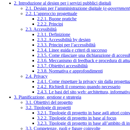
2. Introduzione al design per i servizi pubblici digitali
2.1. Design per l’amministrazione digitale (
e-government
2.2. L’approccio progettuale
2.2.1. Buone pratiche
2.2.2. Principi
2.3. Accessibilità
2.3.1. Definizione
2.3.2. Accessibilità by design
2.3.3. Principi per l’accessibilità
2.3.4. Linee guida e criteri di successo
2.3.5. Come rilasciare una dichiarazione di accessib
2.3.6. Meccanismo di feedback e procedura di attu
2.3.7. Obiettivi accessibilità
2.3.8. Normativa e approfondimenti
2.4. Privacy
2.4.1. Come rispettare la privacy sin dalla progettaz
2.4.2. Richiedi il consenso quando necessario
2.4.3. Le basi del sito web: architettura, informati
3. Pianificazione, gestione e strategia
3.1. Obiettivi del progetto
3.2. Tipologie di progetti
3.2.1. Tipologie di progetto in base agli attori coinv
3.2.2. Tipologie di progetto in base al focus
3.2.3. Tipologie di progetto in base all’ambito di i
3.3. Competenze, ruoli e figure coinvolte