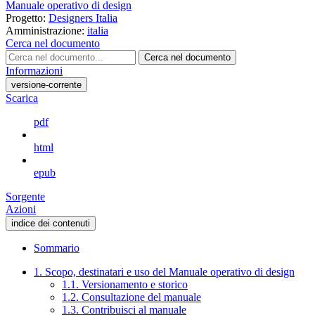
Manuale operativo di design
Progetto:
Designers Italia
Amministrazione:
italia
Cerca nel documento
Cerca nel documento
Informazioni
versione-corrente
Scarica
pdf
html
epub
Sorgente
Azioni
indice dei contenuti
Sommario
1. Scopo, destinatari e uso del Manuale operativo di design
1.1. Versionamento e storico
1.2. Consultazione del manuale
1.3. Contribuisci al manuale