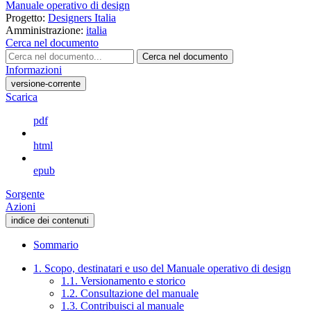
Manuale operativo di design
Progetto:
Designers Italia
Amministrazione:
italia
Cerca nel documento
Cerca nel documento
Informazioni
versione-corrente
Scarica
pdf
html
epub
Sorgente
Azioni
indice dei contenuti
Sommario
1. Scopo, destinatari e uso del Manuale operativo di design
1.1. Versionamento e storico
1.2. Consultazione del manuale
1.3. Contribuisci al manuale