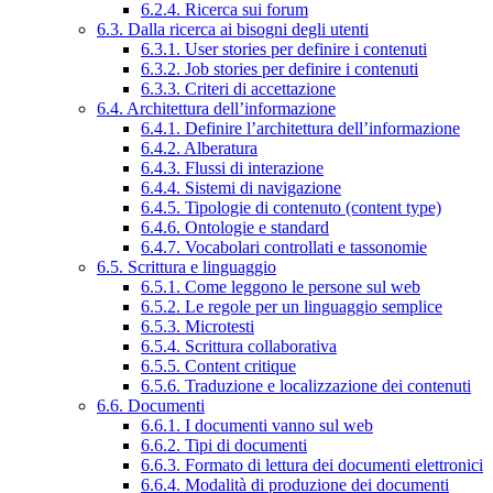
6.2.4. Ricerca sui forum
6.3. Dalla ricerca ai bisogni degli utenti
6.3.1. User stories per definire i contenuti
6.3.2. Job stories per definire i contenuti
6.3.3. Criteri di accettazione
6.4. Architettura dell’informazione
6.4.1. Definire l’architettura dell’informazione
6.4.2. Alberatura
6.4.3. Flussi di interazione
6.4.4. Sistemi di navigazione
6.4.5. Tipologie di contenuto (content type)
6.4.6. Ontologie e standard
6.4.7. Vocabolari controllati e tassonomie
6.5. Scrittura e linguaggio
6.5.1. Come leggono le persone sul web
6.5.2. Le regole per un linguaggio semplice
6.5.3. Microtesti
6.5.4. Scrittura collaborativa
6.5.5. Content critique
6.5.6. Traduzione e localizzazione dei contenuti
6.6. Documenti
6.6.1. I documenti vanno sul web
6.6.2. Tipi di documenti
6.6.3. Formato di lettura dei documenti elettronici
6.6.4. Modalità di produzione dei documenti