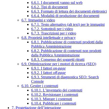
6.6.1. I documenti vanno sul web
6.6.2. Tipi di documenti
6.6.3. Formato di lettura dei documenti elettronici
6.6.4. Modalità di produzione dei documenti
6.7. Immagini e video
6.7.1. Testo alternativo (alt text) per le immagini
6.7.2. Sottotitoli per i video
6.7.3. Trascrizioni per i video
6.8. Proprietà intellettuale e privacy
6.8.1. Pubblicazione di contenuti prodotti dalla
Pubblica Amministrazione
6.8.2. Pubblicazione di contenuti non prodotti
dalla Pubblica Amministrazione
6.8.3. Consenso dei soggetti ritratti
6.9. Ottimizzazione per i motori di ricerca (SEO)
6.9.1. I fattori
on-page
6.9.2. I fattori
off-page
6.9.3. Strumenti di diagnostica SEO: Search
Console
6.10. Gestire i contenuti
6.10.1. L’inventario dei contenuti
6.10.2. Revisionare i contenuti
6.10.3. Migrare i contenuti
6.10.4. Pubblicare i contenuti
7. Progettazione dell’interazione