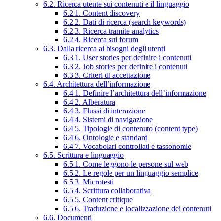
6.2. Ricerca utente sui contenuti e il linguaggio
6.2.1. Content discovery
6.2.2. Dati di ricerca (search keywords)
6.2.3. Ricerca tramite analytics
6.2.4. Ricerca sui forum
6.3. Dalla ricerca ai bisogni degli utenti
6.3.1. User stories per definire i contenuti
6.3.2. Job stories per definire i contenuti
6.3.3. Criteri di accettazione
6.4. Architettura dell’informazione
6.4.1. Definire l’architettura dell’informazione
6.4.2. Alberatura
6.4.3. Flussi di interazione
6.4.4. Sistemi di navigazione
6.4.5. Tipologie di contenuto (content type)
6.4.6. Ontologie e standard
6.4.7. Vocabolari controllati e tassonomie
6.5. Scrittura e linguaggio
6.5.1. Come leggono le persone sul web
6.5.2. Le regole per un linguaggio semplice
6.5.3. Microtesti
6.5.4. Scrittura collaborativa
6.5.5. Content critique
6.5.6. Traduzione e localizzazione dei contenuti
6.6. Documenti