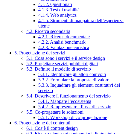
4.1.2. Questionari
4.1.3. Test di usabilità
4.1.4. Web analytics
4.1.5. Strumenti di mappatura dell’esperienza
utente
4.2. Ricerca secondaria
4.2.1. Ricerca documentale
4.2.2. Analisi benchmark
4.2.3. Valutazione euristica
5. Progettazione dei servizi
5.1. Cosa sono i servizi e il service design
5.2. Progettare servizi pubblici digitali
5.3. Definire il modello di servizio
5.3.1. Identificare gli attori coinvolti
5.3.2. Formulare la proposta di valore
5.3.3. Inquadrare gli elementi costitutivi del
servizio
5.4. Descrivere il funzionamento del servizio
5.4.1. Mappare l’ecosistema
5.4.2. Rappresentare i flussi di servizio
5.5. Co-progettare le soluzioni
5.5.1. Workshop di co-progettazione
6. Progettazione dei contenuti
6.1. Cos’è il content design
6.2. Ricerca utente sui contenuti e il linguaggio