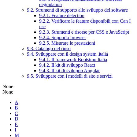
degradation
9.2. Strumenti di supporto allo sviluppo del software
9.2.1. Feature detection
9.2.2. Verificare le feature disponibili con Can I
use
9.2.3. Strumenti e risorse per CSS e JavaScript
9.2.4. Supporto browser
9.2.5. Misurare le prestazioni
9.3. Catalogo del riuso
9.4. Sviluppare con il design system .italia
9.4.1. Il framework Bootstrap Italia
9.4.2. Il kit di sviluppo React
9.4.3. Il kit di sviluppo Angular
9.5. Sviluppare con i modelli di sito e servizi
None
None
A
B
C
D
E
I
M