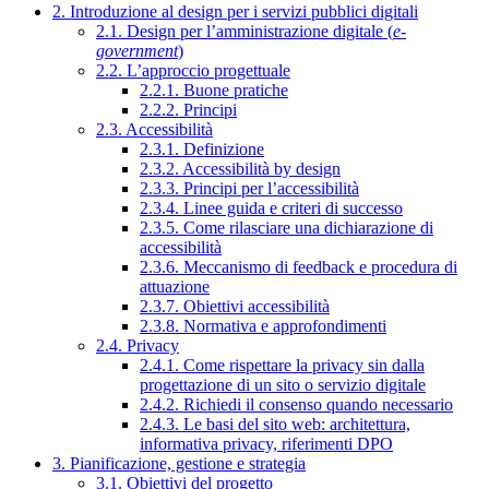
2. Introduzione al design per i servizi pubblici digitali
2.1. Design per l’amministrazione digitale (
e-
government
)
2.2. L’approccio progettuale
2.2.1. Buone pratiche
2.2.2. Principi
2.3. Accessibilità
2.3.1. Definizione
2.3.2. Accessibilità by design
2.3.3. Principi per l’accessibilità
2.3.4. Linee guida e criteri di successo
2.3.5. Come rilasciare una dichiarazione di
accessibilità
2.3.6. Meccanismo di feedback e procedura di
attuazione
2.3.7. Obiettivi accessibilità
2.3.8. Normativa e approfondimenti
2.4. Privacy
2.4.1. Come rispettare la privacy sin dalla
progettazione di un sito o servizio digitale
2.4.2. Richiedi il consenso quando necessario
2.4.3. Le basi del sito web: architettura,
informativa privacy, riferimenti DPO
3. Pianificazione, gestione e strategia
3.1. Obiettivi del progetto