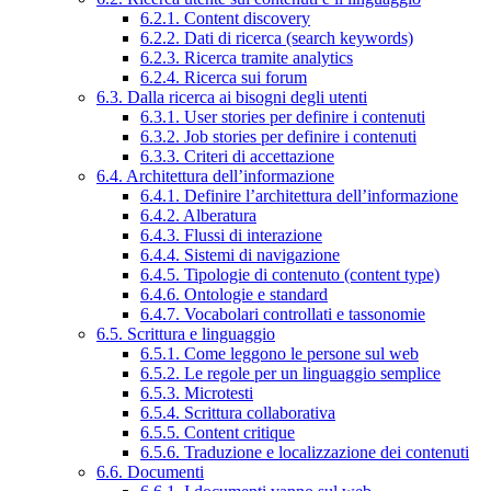
6.2.1. Content discovery
6.2.2. Dati di ricerca (search keywords)
6.2.3. Ricerca tramite analytics
6.2.4. Ricerca sui forum
6.3. Dalla ricerca ai bisogni degli utenti
6.3.1. User stories per definire i contenuti
6.3.2. Job stories per definire i contenuti
6.3.3. Criteri di accettazione
6.4. Architettura dell’informazione
6.4.1. Definire l’architettura dell’informazione
6.4.2. Alberatura
6.4.3. Flussi di interazione
6.4.4. Sistemi di navigazione
6.4.5. Tipologie di contenuto (content type)
6.4.6. Ontologie e standard
6.4.7. Vocabolari controllati e tassonomie
6.5. Scrittura e linguaggio
6.5.1. Come leggono le persone sul web
6.5.2. Le regole per un linguaggio semplice
6.5.3. Microtesti
6.5.4. Scrittura collaborativa
6.5.5. Content critique
6.5.6. Traduzione e localizzazione dei contenuti
6.6. Documenti