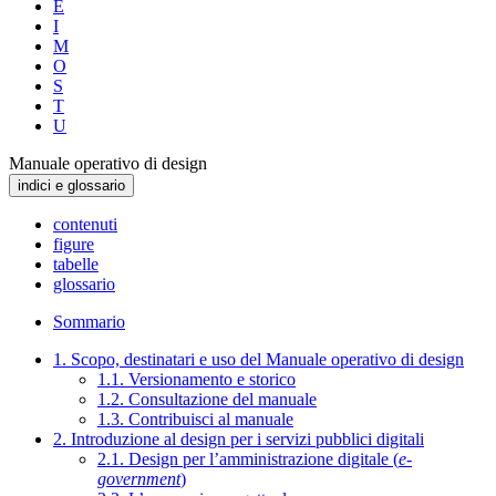
E
I
M
O
S
T
U
Manuale operativo di design
indici e glossario
contenuti
figure
tabelle
glossario
Sommario
1. Scopo, destinatari e uso del Manuale operativo di design
1.1. Versionamento e storico
1.2. Consultazione del manuale
1.3. Contribuisci al manuale
2. Introduzione al design per i servizi pubblici digitali
2.1. Design per l’amministrazione digitale (
e-
government
)