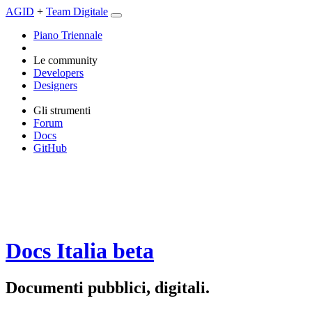
AGID
+
Team Digitale
Piano Triennale
Le community
Developers
Designers
Gli strumenti
Forum
Docs
GitHub
Docs Italia
beta
Documenti pubblici, digitali.