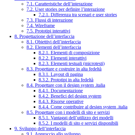
7.1. Caratteristiche dell’interazione
7.2. User stories per definire l’interazione
7.2.1. Differenza tra scenari e user stories
7.3. Flussi di interazione
7.4. Wireframe
7.5. Prototipi interattivi
8. Progettazione dell’interfaccia
8.1. Obiettivi dell’interfaccia
8.2. Elementi dell’interfaccia
8.2.1. Elementi di composizione
8.2.2. Elementi interattivi
8.2.3. Elementi testuali (microtesti)
8.3. Progettare e costruire in alta fedeltà
8.3.1. Layout di pagina
8.3.2. Prototipi in alta fedeltà
8.4. Progettare con il design system .italia
8.4.1. Documentazione
8.4.2. Benefici del design system
8.4.3. Risorse operative
8.4.4. Come contribuire al design system .italia
8.5. Progettare con i modelli di sito e servizi
8.5.1. Vantaggi dell’utilizzo dei modelli
8.5.2. I modelli di sito e servizi disponibili
9. Sviluppo dell’interfaccia
9.1. Approccio allo sviluppo