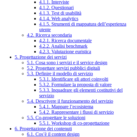
4.1.1. Interviste
4.1.2. Questionari
4.1.3. Test di usabilità
4.1.4. Web analytics
4.1.5. Strumenti di mappatura dell’esperienza
utente
4.2. Ricerca secondaria
4.2.1. Ricerca documentale
4.2.2. Analisi benchmark
4.2.3. Valutazione euristica
5. Progettazione dei servizi
5.1. Cosa sono i servizi e il service design
5.2. Progettare servizi pubblici digitali
5.3. Definire il modello di servizio
5.3.1. Identificare gli attori coinvolti
5.3.2. Formulare la proposta di valore
5.3.3. Inquadrare gli elementi costitutivi del
servizio
5.4. Descrivere il funzionamento del servizio
5.4.1. Mappare l’ecosistema
5.4.2. Rappresentare i flussi di servizio
5.5. Co-progettare le soluzioni
5.5.1. Workshop di co-progettazione
6. Progettazione dei contenuti
6.1. Cos’è il content design