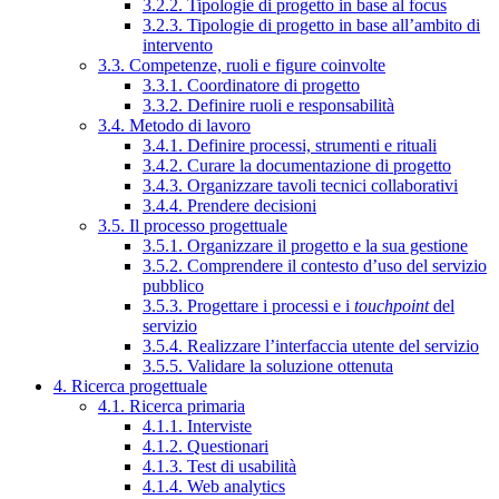
3.2.2. Tipologie di progetto in base al focus
3.2.3. Tipologie di progetto in base all’ambito di
intervento
3.3. Competenze, ruoli e figure coinvolte
3.3.1. Coordinatore di progetto
3.3.2. Definire ruoli e responsabilità
3.4. Metodo di lavoro
3.4.1. Definire processi, strumenti e rituali
3.4.2. Curare la documentazione di progetto
3.4.3. Organizzare tavoli tecnici collaborativi
3.4.4. Prendere decisioni
3.5. Il processo progettuale
3.5.1. Organizzare il progetto e la sua gestione
3.5.2. Comprendere il contesto d’uso del servizio
pubblico
3.5.3. Progettare i processi e i
touchpoint
del
servizio
3.5.4. Realizzare l’interfaccia utente del servizio
3.5.5. Validare la soluzione ottenuta
4. Ricerca progettuale
4.1. Ricerca primaria
4.1.1. Interviste
4.1.2. Questionari
4.1.3. Test di usabilità
4.1.4. Web analytics