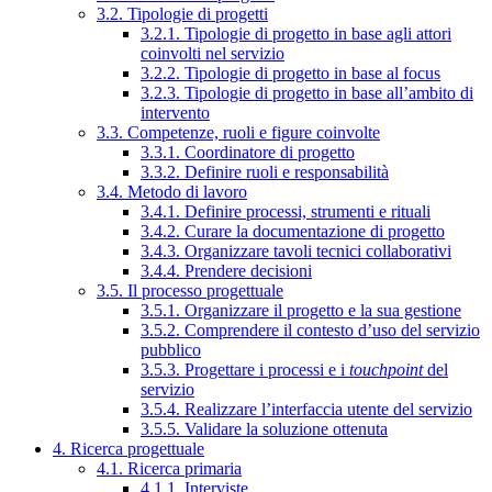
3.2. Tipologie di progetti
3.2.1. Tipologie di progetto in base agli attori
coinvolti nel servizio
3.2.2. Tipologie di progetto in base al focus
3.2.3. Tipologie di progetto in base all’ambito di
intervento
3.3. Competenze, ruoli e figure coinvolte
3.3.1. Coordinatore di progetto
3.3.2. Definire ruoli e responsabilità
3.4. Metodo di lavoro
3.4.1. Definire processi, strumenti e rituali
3.4.2. Curare la documentazione di progetto
3.4.3. Organizzare tavoli tecnici collaborativi
3.4.4. Prendere decisioni
3.5. Il processo progettuale
3.5.1. Organizzare il progetto e la sua gestione
3.5.2. Comprendere il contesto d’uso del servizio
pubblico
3.5.3. Progettare i processi e i
touchpoint
del
servizio
3.5.4. Realizzare l’interfaccia utente del servizio
3.5.5. Validare la soluzione ottenuta
4. Ricerca progettuale
4.1. Ricerca primaria
4.1.1. Interviste