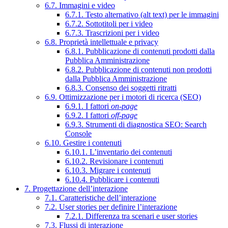
6.7. Immagini e video
6.7.1. Testo alternativo (alt text) per le immagini
6.7.2. Sottotitoli per i video
6.7.3. Trascrizioni per i video
6.8. Proprietà intellettuale e privacy
6.8.1. Pubblicazione di contenuti prodotti dalla
Pubblica Amministrazione
6.8.2. Pubblicazione di contenuti non prodotti
dalla Pubblica Amministrazione
6.8.3. Consenso dei soggetti ritratti
6.9. Ottimizzazione per i motori di ricerca (SEO)
6.9.1. I fattori
on-page
6.9.2. I fattori
off-page
6.9.3. Strumenti di diagnostica SEO: Search
Console
6.10. Gestire i contenuti
6.10.1. L’inventario dei contenuti
6.10.2. Revisionare i contenuti
6.10.3. Migrare i contenuti
6.10.4. Pubblicare i contenuti
7. Progettazione dell’interazione
7.1. Caratteristiche dell’interazione
7.2. User stories per definire l’interazione
7.2.1. Differenza tra scenari e user stories
7.3. Flussi di interazione