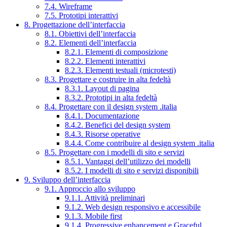
7.4. Wireframe
7.5. Prototipi interattivi
8. Progettazione dell’interfaccia
8.1. Obiettivi dell’interfaccia
8.2. Elementi dell’interfaccia
8.2.1. Elementi di composizione
8.2.2. Elementi interattivi
8.2.3. Elementi testuali (microtesti)
8.3. Progettare e costruire in alta fedeltà
8.3.1. Layout di pagina
8.3.2. Prototipi in alta fedeltà
8.4. Progettare con il design system .italia
8.4.1. Documentazione
8.4.2. Benefici del design system
8.4.3. Risorse operative
8.4.4. Come contribuire al design system .italia
8.5. Progettare con i modelli di sito e servizi
8.5.1. Vantaggi dell’utilizzo dei modelli
8.5.2. I modelli di sito e servizi disponibili
9. Sviluppo dell’interfaccia
9.1. Approccio allo sviluppo
9.1.1. Attività preliminari
9.1.2. Web design responsivo e accessibile
9.1.3. Mobile first
9.1.4. Progressive enhancement e Graceful