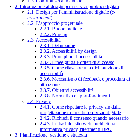
1.3. Contribuisci al manuale
2. Introduzione al design per i servizi pubblici digitali
2.1. Design per l’amministrazione digitale (
e-
government
)
2.2. L’approccio progettuale
2.2.1. Buone pratiche
2.2.2. Principi
2.3. Accessibilità
2.3.1. Definizione
2.3.2. Accessibilità by design
2.3.3. Principi per l’accessibilità
2.3.4. Linee guida e criteri di successo
2.3.5. Come rilasciare una dichiarazione di
accessibilità
2.3.6. Meccanismo di feedback e procedura di
attuazione
2.3.7. Obiettivi accessibilità
2.3.8. Normativa e approfondimenti
2.4. Privacy
2.4.1. Come rispettare la privacy sin dalla
progettazione di un sito o servizio digitale
2.4.2. Richiedi il consenso quando necessario
2.4.3. Le basi del sito web: architettura,
informativa privacy, riferimenti DPO
3. Pianificazione, gestione e strategia