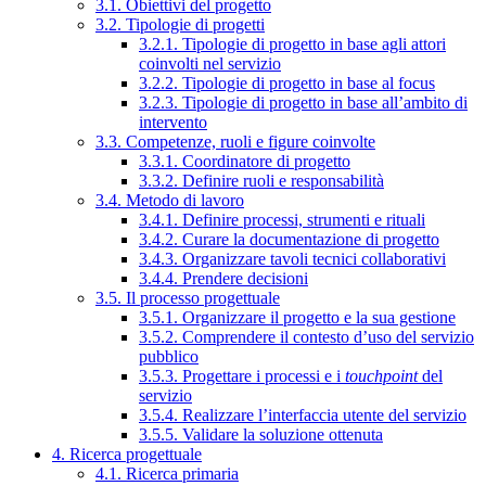
3.1. Obiettivi del progetto
3.2. Tipologie di progetti
3.2.1. Tipologie di progetto in base agli attori
coinvolti nel servizio
3.2.2. Tipologie di progetto in base al focus
3.2.3. Tipologie di progetto in base all’ambito di
intervento
3.3. Competenze, ruoli e figure coinvolte
3.3.1. Coordinatore di progetto
3.3.2. Definire ruoli e responsabilità
3.4. Metodo di lavoro
3.4.1. Definire processi, strumenti e rituali
3.4.2. Curare la documentazione di progetto
3.4.3. Organizzare tavoli tecnici collaborativi
3.4.4. Prendere decisioni
3.5. Il processo progettuale
3.5.1. Organizzare il progetto e la sua gestione
3.5.2. Comprendere il contesto d’uso del servizio
pubblico
3.5.3. Progettare i processi e i
touchpoint
del
servizio
3.5.4. Realizzare l’interfaccia utente del servizio
3.5.5. Validare la soluzione ottenuta
4. Ricerca progettuale
4.1. Ricerca primaria