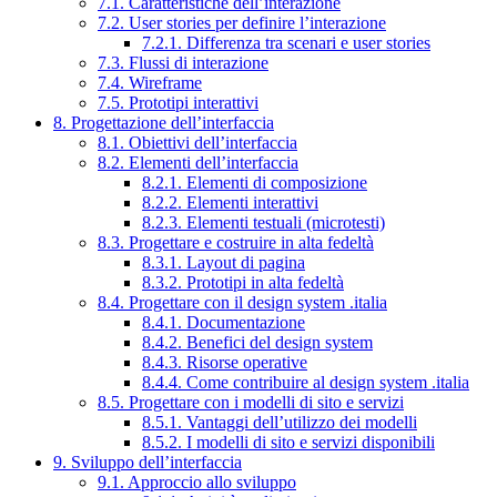
7.1. Caratteristiche dell’interazione
7.2. User stories per definire l’interazione
7.2.1. Differenza tra scenari e user stories
7.3. Flussi di interazione
7.4. Wireframe
7.5. Prototipi interattivi
8. Progettazione dell’interfaccia
8.1. Obiettivi dell’interfaccia
8.2. Elementi dell’interfaccia
8.2.1. Elementi di composizione
8.2.2. Elementi interattivi
8.2.3. Elementi testuali (microtesti)
8.3. Progettare e costruire in alta fedeltà
8.3.1. Layout di pagina
8.3.2. Prototipi in alta fedeltà
8.4. Progettare con il design system .italia
8.4.1. Documentazione
8.4.2. Benefici del design system
8.4.3. Risorse operative
8.4.4. Come contribuire al design system .italia
8.5. Progettare con i modelli di sito e servizi
8.5.1. Vantaggi dell’utilizzo dei modelli
8.5.2. I modelli di sito e servizi disponibili
9. Sviluppo dell’interfaccia
9.1. Approccio allo sviluppo