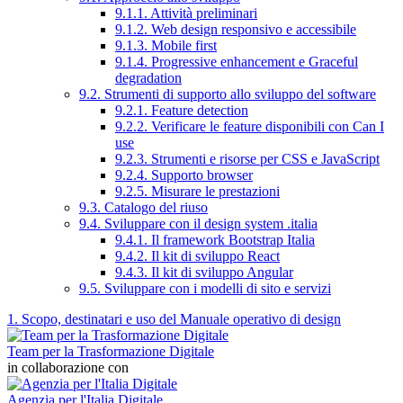
9.1.1. Attività preliminari
9.1.2. Web design responsivo e accessibile
9.1.3. Mobile first
9.1.4. Progressive enhancement e Graceful
degradation
9.2. Strumenti di supporto allo sviluppo del software
9.2.1. Feature detection
9.2.2. Verificare le feature disponibili con Can I
use
9.2.3. Strumenti e risorse per CSS e JavaScript
9.2.4. Supporto browser
9.2.5. Misurare le prestazioni
9.3. Catalogo del riuso
9.4. Sviluppare con il design system .italia
9.4.1. Il framework Bootstrap Italia
9.4.2. Il kit di sviluppo React
9.4.3. Il kit di sviluppo Angular
9.5. Sviluppare con i modelli di sito e servizi
1. Scopo, destinatari e uso del Manuale operativo di design
Team per la Trasformazione Digitale
in collaborazione con
Agenzia per l'Italia Digitale