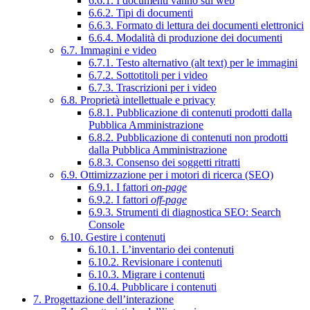
6.6.1. I documenti vanno sul web
6.6.2. Tipi di documenti
6.6.3. Formato di lettura dei documenti elettronici
6.6.4. Modalità di produzione dei documenti
6.7. Immagini e video
6.7.1. Testo alternativo (alt text) per le immagini
6.7.2. Sottotitoli per i video
6.7.3. Trascrizioni per i video
6.8. Proprietà intellettuale e privacy
6.8.1. Pubblicazione di contenuti prodotti dalla
Pubblica Amministrazione
6.8.2. Pubblicazione di contenuti non prodotti
dalla Pubblica Amministrazione
6.8.3. Consenso dei soggetti ritratti
6.9. Ottimizzazione per i motori di ricerca (SEO)
6.9.1. I fattori
on-page
6.9.2. I fattori
off-page
6.9.3. Strumenti di diagnostica SEO: Search
Console
6.10. Gestire i contenuti
6.10.1. L’inventario dei contenuti
6.10.2. Revisionare i contenuti
6.10.3. Migrare i contenuti
6.10.4. Pubblicare i contenuti
7. Progettazione dell’interazione