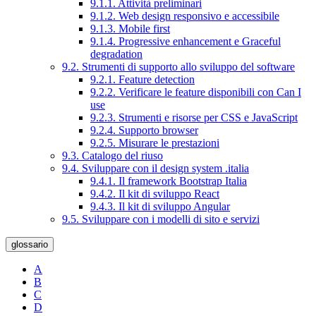
9.1.1. Attività preliminari
9.1.2. Web design responsivo e accessibile
9.1.3. Mobile first
9.1.4. Progressive enhancement e Graceful
degradation
9.2. Strumenti di supporto allo sviluppo del software
9.2.1. Feature detection
9.2.2. Verificare le feature disponibili con Can I
use
9.2.3. Strumenti e risorse per CSS e JavaScript
9.2.4. Supporto browser
9.2.5. Misurare le prestazioni
9.3. Catalogo del riuso
9.4. Sviluppare con il design system .italia
9.4.1. Il framework Bootstrap Italia
9.4.2. Il kit di sviluppo React
9.4.3. Il kit di sviluppo Angular
9.5. Sviluppare con i modelli di sito e servizi
glossario
A
B
C
D