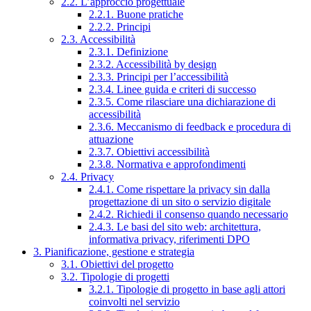
2.2. L’approccio progettuale
2.2.1. Buone pratiche
2.2.2. Principi
2.3. Accessibilità
2.3.1. Definizione
2.3.2. Accessibilità by design
2.3.3. Principi per l’accessibilità
2.3.4. Linee guida e criteri di successo
2.3.5. Come rilasciare una dichiarazione di
accessibilità
2.3.6. Meccanismo di feedback e procedura di
attuazione
2.3.7. Obiettivi accessibilità
2.3.8. Normativa e approfondimenti
2.4. Privacy
2.4.1. Come rispettare la privacy sin dalla
progettazione di un sito o servizio digitale
2.4.2. Richiedi il consenso quando necessario
2.4.3. Le basi del sito web: architettura,
informativa privacy, riferimenti DPO
3. Pianificazione, gestione e strategia
3.1. Obiettivi del progetto
3.2. Tipologie di progetti
3.2.1. Tipologie di progetto in base agli attori
coinvolti nel servizio