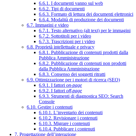
6.6.1. I documenti vanno sul web
6.6.2. Tipi di documenti
6.6.3. Formato di lettura dei documenti elettronici
6.6.4. Modalità di produzione dei documenti
6.7. Immagini e video
6.7.1. Testo alternativo (alt text) per le immagini
6.7.2. Sottotitoli per i video
6.7.3. Trascrizioni per i video
6.8. Proprietà intellettuale e privacy
6.8.1. Pubblicazione di contenuti prodotti dalla
Pubblica Amministrazione
6.8.2. Pubblicazione di contenuti non prodotti
dalla Pubblica Amministrazione
6.8.3. Consenso dei soggetti ritratti
6.9. Ottimizzazione per i motori di ricerca (SEO)
6.9.1. I fattori
on-page
6.9.2. I fattori
off-page
6.9.3. Strumenti di diagnostica SEO: Search
Console
6.10. Gestire i contenuti
6.10.1. L’inventario dei contenuti
6.10.2. Revisionare i contenuti
6.10.3. Migrare i contenuti
6.10.4. Pubblicare i contenuti
7. Progettazione dell’interazione