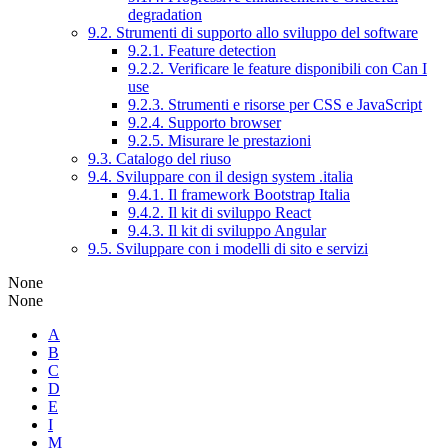
degradation
9.2. Strumenti di supporto allo sviluppo del software
9.2.1. Feature detection
9.2.2. Verificare le feature disponibili con Can I
use
9.2.3. Strumenti e risorse per CSS e JavaScript
9.2.4. Supporto browser
9.2.5. Misurare le prestazioni
9.3. Catalogo del riuso
9.4. Sviluppare con il design system .italia
9.4.1. Il framework Bootstrap Italia
9.4.2. Il kit di sviluppo React
9.4.3. Il kit di sviluppo Angular
9.5. Sviluppare con i modelli di sito e servizi
None
None
A
B
C
D
E
I
M