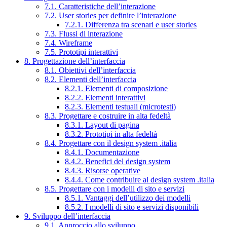
7.1. Caratteristiche dell’interazione
7.2. User stories per definire l’interazione
7.2.1. Differenza tra scenari e user stories
7.3. Flussi di interazione
7.4. Wireframe
7.5. Prototipi interattivi
8. Progettazione dell’interfaccia
8.1. Obiettivi dell’interfaccia
8.2. Elementi dell’interfaccia
8.2.1. Elementi di composizione
8.2.2. Elementi interattivi
8.2.3. Elementi testuali (microtesti)
8.3. Progettare e costruire in alta fedeltà
8.3.1. Layout di pagina
8.3.2. Prototipi in alta fedeltà
8.4. Progettare con il design system .italia
8.4.1. Documentazione
8.4.2. Benefici del design system
8.4.3. Risorse operative
8.4.4. Come contribuire al design system .italia
8.5. Progettare con i modelli di sito e servizi
8.5.1. Vantaggi dell’utilizzo dei modelli
8.5.2. I modelli di sito e servizi disponibili
9. Sviluppo dell’interfaccia
9.1. Approccio allo sviluppo