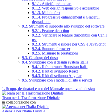
9.1.1. Attività preliminari
9.1.2. Web design responsivo e accessibile
9.1.3. Mobile first
9.1.4. Progressive enhancement e Graceful
degradation
9.2. Strumenti di supporto allo sviluppo del software
9.2.1. Feature detection
9.2.2. Verificare le feature disponibili con Can I
use
9.2.3. Strumenti e risorse per CSS e JavaScript
9.2.4. Supporto browser
9.2.5. Misurare le prestazioni
9.3. Catalogo del riuso
9.4. Sviluppare con il design system .italia
9.4.1. Il framework Bootstrap Italia
9.4.2. Il kit di sviluppo React
9.4.3. Il kit di sviluppo Angular
9.5. Sviluppare con i modelli di sito e servizi
1. Scopo, destinatari e uso del Manuale operativo di design
Team per la Trasformazione Digitale
in collaborazione con
Agenzia per l'Italia Digitale