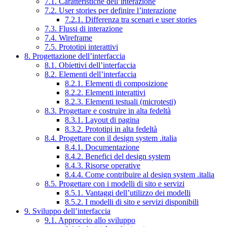
7.1. Caratteristiche dell’interazione
7.2. User stories per definire l’interazione
7.2.1. Differenza tra scenari e user stories
7.3. Flussi di interazione
7.4. Wireframe
7.5. Prototipi interattivi
8. Progettazione dell’interfaccia
8.1. Obiettivi dell’interfaccia
8.2. Elementi dell’interfaccia
8.2.1. Elementi di composizione
8.2.2. Elementi interattivi
8.2.3. Elementi testuali (microtesti)
8.3. Progettare e costruire in alta fedeltà
8.3.1. Layout di pagina
8.3.2. Prototipi in alta fedeltà
8.4. Progettare con il design system .italia
8.4.1. Documentazione
8.4.2. Benefici del design system
8.4.3. Risorse operative
8.4.4. Come contribuire al design system .italia
8.5. Progettare con i modelli di sito e servizi
8.5.1. Vantaggi dell’utilizzo dei modelli
8.5.2. I modelli di sito e servizi disponibili
9. Sviluppo dell’interfaccia
9.1. Approccio allo sviluppo