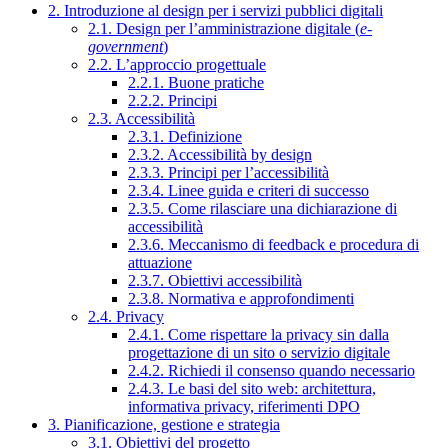
2. Introduzione al design per i servizi pubblici digitali
2.1. Design per l’amministrazione digitale (
e-
government
)
2.2. L’approccio progettuale
2.2.1. Buone pratiche
2.2.2. Principi
2.3. Accessibilità
2.3.1. Definizione
2.3.2. Accessibilità by design
2.3.3. Principi per l’accessibilità
2.3.4. Linee guida e criteri di successo
2.3.5. Come rilasciare una dichiarazione di
accessibilità
2.3.6. Meccanismo di feedback e procedura di
attuazione
2.3.7. Obiettivi accessibilità
2.3.8. Normativa e approfondimenti
2.4. Privacy
2.4.1. Come rispettare la privacy sin dalla
progettazione di un sito o servizio digitale
2.4.2. Richiedi il consenso quando necessario
2.4.3. Le basi del sito web: architettura,
informativa privacy, riferimenti DPO
3. Pianificazione, gestione e strategia
3.1. Obiettivi del progetto