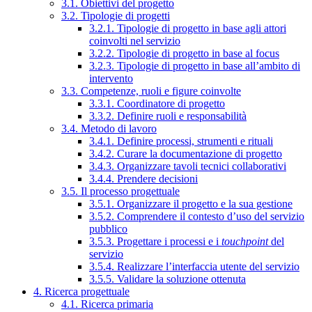
3.1. Obiettivi del progetto
3.2. Tipologie di progetti
3.2.1. Tipologie di progetto in base agli attori
coinvolti nel servizio
3.2.2. Tipologie di progetto in base al focus
3.2.3. Tipologie di progetto in base all’ambito di
intervento
3.3. Competenze, ruoli e figure coinvolte
3.3.1. Coordinatore di progetto
3.3.2. Definire ruoli e responsabilità
3.4. Metodo di lavoro
3.4.1. Definire processi, strumenti e rituali
3.4.2. Curare la documentazione di progetto
3.4.3. Organizzare tavoli tecnici collaborativi
3.4.4. Prendere decisioni
3.5. Il processo progettuale
3.5.1. Organizzare il progetto e la sua gestione
3.5.2. Comprendere il contesto d’uso del servizio
pubblico
3.5.3. Progettare i processi e i
touchpoint
del
servizio
3.5.4. Realizzare l’interfaccia utente del servizio
3.5.5. Validare la soluzione ottenuta
4. Ricerca progettuale
4.1. Ricerca primaria