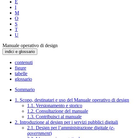
E
I
M
O
S
T
U
Manuale operativo di design
indici e glossario
contenuti
figure
tabelle
glossario
Sommario
1. Scopo, destinatari e uso del Manuale operativo di design
1.1. Versionamento e storico
1.2. Consultazione del manuale
1.3. Contribuisci al manuale
2. Introduzione al design per i servizi pubblici digitali
2.1. Design per l’amministrazione digitale (
e-
government
)