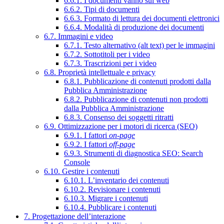
6.6.1. I documenti vanno sul web
6.6.2. Tipi di documenti
6.6.3. Formato di lettura dei documenti elettronici
6.6.4. Modalità di produzione dei documenti
6.7. Immagini e video
6.7.1. Testo alternativo (alt text) per le immagini
6.7.2. Sottotitoli per i video
6.7.3. Trascrizioni per i video
6.8. Proprietà intellettuale e privacy
6.8.1. Pubblicazione di contenuti prodotti dalla
Pubblica Amministrazione
6.8.2. Pubblicazione di contenuti non prodotti
dalla Pubblica Amministrazione
6.8.3. Consenso dei soggetti ritratti
6.9. Ottimizzazione per i motori di ricerca (SEO)
6.9.1. I fattori
on-page
6.9.2. I fattori
off-page
6.9.3. Strumenti di diagnostica SEO: Search
Console
6.10. Gestire i contenuti
6.10.1. L’inventario dei contenuti
6.10.2. Revisionare i contenuti
6.10.3. Migrare i contenuti
6.10.4. Pubblicare i contenuti
7. Progettazione dell’interazione