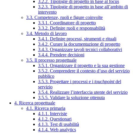
3.2.2. Tipologie di progetto in base al focus
3.2.3. Tipologie di progetto in base all’ambito di
intervento
3.3. Competenze, ruoli e figure coinvolte
3.3.1. Coordinatore di progetto
3.3.2. Definire ruoli e responsabilità
3.4. Metodo di lavoro
3.4.1. Definire processi, strumenti e rituali
3.4.2. Curare la documentazione di progetto
3.4.3. Organizzare tavoli tecnici collaborativi
3.4.4. Prendere decisioni
3.5. Il processo progettuale
3.5.1. Organizzare il progetto e la sua gestione
3.5.2. Comprendere il contesto d’uso del servizio
pubblico
3.5.3. Progettare i processi e i
touchpoint
del
servizio
3.5.4. Realizzare l’interfaccia utente del servizio
3.5.5. Validare la soluzione ottenuta
4. Ricerca progettuale
4.1. Ricerca primaria
4.1.1. Interviste
4.1.2. Questionari
4.1.3. Test di usabilità
4.1.4. Web analytics