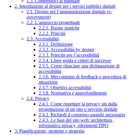
1.3. Contribuisci al manuale
2. Introduzione al design per i servizi pubblici digitali
2.1. Design per l’amministrazione digitale (
e-
government
)
2.2. L’approccio progettuale
2.2.1. Buone pratiche
2.2.2. Principi
2.3. Accessibilità
2.3.1. Definizione
2.3.2. Accessibilità by design
2.3.3. Principi per l’accessibilità
2.3.4. Linee guida e criteri di successo
2.3.5. Come rilasciare una dichiarazione di
accessibilità
2.3.6. Meccanismo di feedback e procedura di
attuazione
2.3.7. Obiettivi accessibilità
2.3.8. Normativa e approfondimenti
2.4. Privacy
2.4.1. Come rispettare la privacy sin dalla
progettazione di un sito o servizio digitale
2.4.2. Richiedi il consenso quando necessario
2.4.3. Le basi del sito web: architettura,
informativa privacy, riferimenti DPO
3. Pianificazione, gestione e strategia