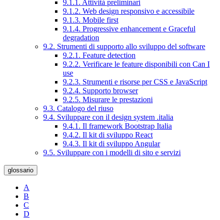
9.1.1. Attività preliminari
9.1.2. Web design responsivo e accessibile
9.1.3. Mobile first
9.1.4. Progressive enhancement e Graceful
degradation
9.2. Strumenti di supporto allo sviluppo del software
9.2.1. Feature detection
9.2.2. Verificare le feature disponibili con Can I
use
9.2.3. Strumenti e risorse per CSS e JavaScript
9.2.4. Supporto browser
9.2.5. Misurare le prestazioni
9.3. Catalogo del riuso
9.4. Sviluppare con il design system .italia
9.4.1. Il framework Bootstrap Italia
9.4.2. Il kit di sviluppo React
9.4.3. Il kit di sviluppo Angular
9.5. Sviluppare con i modelli di sito e servizi
glossario
A
B
C
D