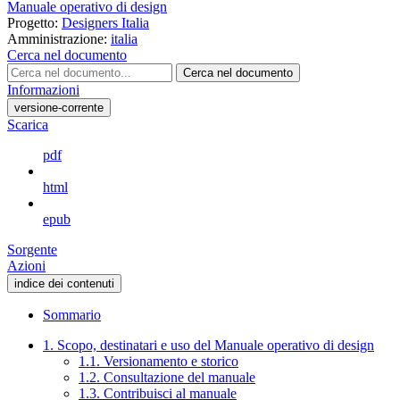
Manuale operativo di design
Progetto:
Designers Italia
Amministrazione:
italia
Cerca nel documento
Cerca nel documento
Informazioni
versione-corrente
Scarica
pdf
html
epub
Sorgente
Azioni
indice dei contenuti
Sommario
1. Scopo, destinatari e uso del Manuale operativo di design
1.1. Versionamento e storico
1.2. Consultazione del manuale
1.3. Contribuisci al manuale