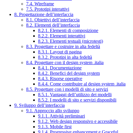
7.4. Wireframe
7.5. Prototipi interattivi
8. Progettazione dell’interfaccia
8.1. Obiettivi dell’interfaccia
8.2. Elementi dell’interfaccia
8.2.1. Elementi di composizione
8.2.2. Elementi interattivi
8.2.3. Elementi testuali (microtesti)
8.3. Progettare e costruire in alta fedeltà
8.3.1. Layout di pagina
8.3.2. Prototipi in alta fedeltà
8.4. Progettare con il design system .italia
8.4.1. Documentazione
8.4.2. Benefici del design system
8.4.3. Risorse operative
8.4.4. Come contribuire al design system .italia
8.5. Progettare con i modelli di sito e servizi
8.5.1. Vantaggi dell’utilizzo dei modelli
8.5.2. I modelli di sito e servizi disponibili
9. Sviluppo dell’interfaccia
9.1. Approccio allo sviluppo
9.1.1. Attività preliminari
9.1.2. Web design responsivo e accessibile
9.1.3. Mobile first
9.1.4. Progressive enhancement e Graceful