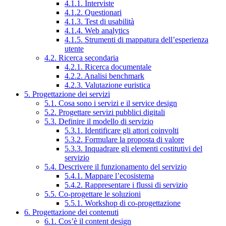
4.1.1. Interviste
4.1.2. Questionari
4.1.3. Test di usabilità
4.1.4. Web analytics
4.1.5. Strumenti di mappatura dell’esperienza
utente
4.2. Ricerca secondaria
4.2.1. Ricerca documentale
4.2.2. Analisi benchmark
4.2.3. Valutazione euristica
5. Progettazione dei servizi
5.1. Cosa sono i servizi e il service design
5.2. Progettare servizi pubblici digitali
5.3. Definire il modello di servizio
5.3.1. Identificare gli attori coinvolti
5.3.2. Formulare la proposta di valore
5.3.3. Inquadrare gli elementi costitutivi del
servizio
5.4. Descrivere il funzionamento del servizio
5.4.1. Mappare l’ecosistema
5.4.2. Rappresentare i flussi di servizio
5.5. Co-progettare le soluzioni
5.5.1. Workshop di co-progettazione
6. Progettazione dei contenuti
6.1. Cos’è il content design