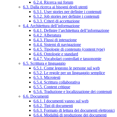
6.2.4. Ricerca sui forum
6.3. Dalla ricerca ai bisogni degli utenti
6.3.1. User stories per definire i contenuti
6.3.2. Job stories per definire i contenuti
6.3.3. Criteri di accettazione
6.4. Architettura dell’informazione
6.4.1. Definire l’architettura dell’informazione
6.4.2. Alberatura
6.4.3. Flussi di interazione
6.4.4. Sistemi di navigazione
6.4.5. Tipologie di contenuto (content type)
6.4.6. Ontologie e standard
6.4.7. Vocabolari controllati e tassonomie
6.5. Scrittura e linguaggio
6.5.1. Come leggono le persone sul web
6.5.2. Le regole per un linguaggio semplice
6.5.3. Microtesti
6.5.4. Scrittura collaborativa
6.5.5. Content critique
6.5.6. Traduzione e localizzazione dei contenuti
6.6. Documenti
6.6.1. I documenti vanno sul web
6.6.2. Tipi di documenti
6.6.3. Formato di lettura dei documenti elettronici
6.6.4. Modalità di produzione dei documenti