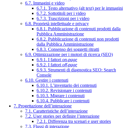
6.7. Immagini e video
6.7.1. Testo alternativo (alt text) per le immagini
6.7.2. Sottotitoli per i video
6.7.3. Trascrizioni per i video
6.8. Proprietà intellettuale e privacy
6.8.1. Pubblicazione di contenuti prodotti dalla
Pubblica Amministrazione
6.8.2. Pubblicazione di contenuti non prodotti
dalla Pubblica Amministrazione
6.8.3. Consenso dei soggetti ritratti
6.9. Ottimizzazione per i motori di ricerca (SEO)
6.9.1. I fattori
on-page
6.9.2. I fattori
off-page
6.9.3. Strumenti di diagnostica SEO: Search
Console
6.10. Gestire i contenuti
6.10.1. L’inventario dei contenuti
6.10.2. Revisionare i contenuti
6.10.3. Migrare i contenuti
6.10.4. Pubblicare i contenuti
7. Progettazione dell’interazione
7.1. Caratteristiche dell’interazione
7.2. User stories per definire l’interazione
7.2.1. Differenza tra scenari e user stories
7.3. Flussi di interazione