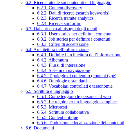
6.2. Ricerca utente sui contenuti e il linguaggio
6.2.1. Content discovery
6.2.2. Dati di ricerca (search keywords)
6.2.3. Ricerca tramite analytics
6.2.4. Ricerca sui forum
6.3. Dalla ricerca ai bisogni degli utenti
6.3.1. User stories per definire i contenuti
6.3.2. Job stories per definire i contenuti
6.3.3. Criteri di accettazione
6.4. Architettura dell’informazione
6.4.1. Definire l’architettura dell’informazione
6.4.2. Alberatura
6.4.3. Flussi di interazione
6.4.4. Sistemi di navigazione
6.4.5. Tipologie di contenuto (content type)
6.4.6. Ontologie e standard
6.4.7. Vocabolari controllati e tassonomie
6.5. Scrittura e linguaggio
6.5.1. Come leggono le persone sul web
6.5.2. Le regole per un linguaggio semplice
6.5.3. Microtesti
6.5.4. Scrittura collaborativa
6.5.5. Content critique
6.5.6. Traduzione e localizzazione dei contenuti
6.6. Documenti