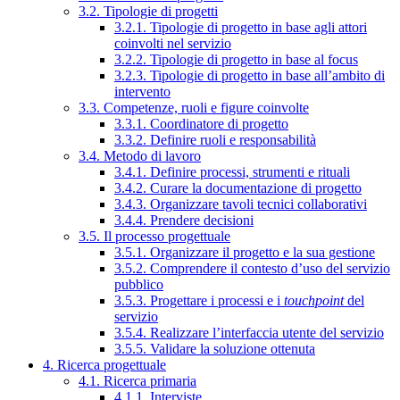
3.2. Tipologie di progetti
3.2.1. Tipologie di progetto in base agli attori
coinvolti nel servizio
3.2.2. Tipologie di progetto in base al focus
3.2.3. Tipologie di progetto in base all’ambito di
intervento
3.3. Competenze, ruoli e figure coinvolte
3.3.1. Coordinatore di progetto
3.3.2. Definire ruoli e responsabilità
3.4. Metodo di lavoro
3.4.1. Definire processi, strumenti e rituali
3.4.2. Curare la documentazione di progetto
3.4.3. Organizzare tavoli tecnici collaborativi
3.4.4. Prendere decisioni
3.5. Il processo progettuale
3.5.1. Organizzare il progetto e la sua gestione
3.5.2. Comprendere il contesto d’uso del servizio
pubblico
3.5.3. Progettare i processi e i
touchpoint
del
servizio
3.5.4. Realizzare l’interfaccia utente del servizio
3.5.5. Validare la soluzione ottenuta
4. Ricerca progettuale
4.1. Ricerca primaria
4.1.1. Interviste