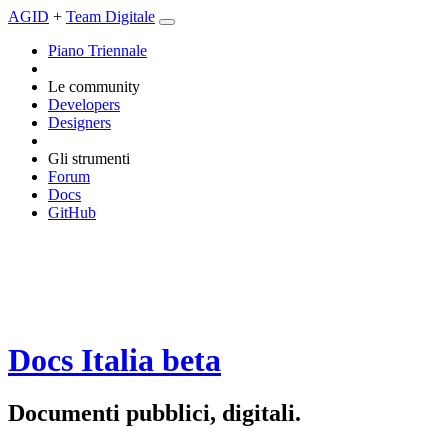
AGID
+
Team Digitale
Piano Triennale
Le community
Developers
Designers
Gli strumenti
Forum
Docs
GitHub
Docs Italia
beta
Documenti pubblici, digitali.