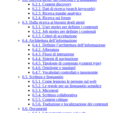
6.2.1. Content discovery
6.2.2. Dati di ricerca (search keywords)
6.2.3. Ricerca tramite analytics
6.2.4. Ricerca sui forum
6.3. Dalla ricerca ai bisogni degli utenti
6.3.1. User stories per definire i contenuti
6.3.2. Job stories per definire i contenuti
6.3.3. Criteri di accettazione
6.4. Architettura dell’informazione
6.4.1. Definire l’architettura dell’informazione
6.4.2. Alberatura
6.4.3. Flussi di interazione
6.4.4. Sistemi di navigazione
6.4.5. Tipologie di contenuto (content type)
6.4.6. Ontologie e standard
6.4.7. Vocabolari controllati e tassonomie
6.5. Scrittura e linguaggio
6.5.1. Come leggono le persone sul web
6.5.2. Le regole per un linguaggio semplice
6.5.3. Microtesti
6.5.4. Scrittura collaborativa
6.5.5. Content critique
6.5.6. Traduzione e localizzazione dei contenuti
6.6. Documenti