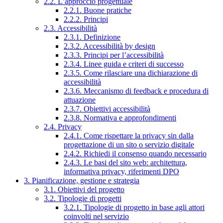
2.2. L’approccio progettuale
2.2.1. Buone pratiche
2.2.2. Principi
2.3. Accessibilità
2.3.1. Definizione
2.3.2. Accessibilità by design
2.3.3. Principi per l’accessibilità
2.3.4. Linee guida e criteri di successo
2.3.5. Come rilasciare una dichiarazione di
accessibilità
2.3.6. Meccanismo di feedback e procedura di
attuazione
2.3.7. Obiettivi accessibilità
2.3.8. Normativa e approfondimenti
2.4. Privacy
2.4.1. Come rispettare la privacy sin dalla
progettazione di un sito o servizio digitale
2.4.2. Richiedi il consenso quando necessario
2.4.3. Le basi del sito web: architettura,
informativa privacy, riferimenti DPO
3. Pianificazione, gestione e strategia
3.1. Obiettivi del progetto
3.2. Tipologie di progetti
3.2.1. Tipologie di progetto in base agli attori
coinvolti nel servizio