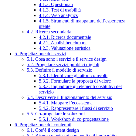
4.1.2. Questionari
4.1.3. Test di usabilità
4.1.4. Web analytics
4.1.5. Strumenti di mappatura dell’esperienza
utente
4.2. Ricerca secondaria
4.2.1. Ricerca documentale
4.2.2. Analisi benchmark
4.2.3. Valutazione euristica
5. Progettazione dei servizi
5.1. Cosa sono i servizi e il service design
5.2. Progettare servizi pubblici digitali
5.3. Definire il modello di servizio
5.3.1. Identificare gli attori coinvolti
5.3.2. Formulare la proposta di valore
5.3.3. Inquadrare gli elementi costitutivi del
servizio
5.4. Descrivere il funzionamento del servizio
5.4.1. Mappare l’ecosistema
5.4.2. Rappresentare i flussi di servizio
5.5. Co-progettare le soluzioni
5.5.1. Workshop di co-progettazione
6. Progettazione dei contenuti
6.1. Cos’è il content design
6.2. Ricerca utente sui contenuti e il linguaggio