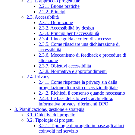
2.2. L’approccio progettuale
2.2.1. Buone pratiche
2.2.2. Principi
2.3. Accessibilità
2.3.1. Definizione
2.3.2. Accessibilità by design
2.3.3. Principi per l’accessibilità
2.3.4. Linee guida e criteri di successo
2.3.5. Come rilasciare una dichiarazione di
accessibilità
2.3.6. Meccanismo di feedback e procedura di
attuazione
2.3.7. Obiettivi accessibilità
2.3.8. Normativa e approfondimenti
2.4. Privacy
2.4.1. Come rispettare la privacy sin dalla
progettazione di un sito o servizio digitale
2.4.2. Richiedi il consenso quando necessario
2.4.3. Le basi del sito web: architettura,
informativa privacy, riferimenti DPO
3. Pianificazione, gestione e strategia
3.1. Obiettivi del progetto
3.2. Tipologie di progetti
3.2.1. Tipologie di progetto in base agli attori
coinvolti nel servizio