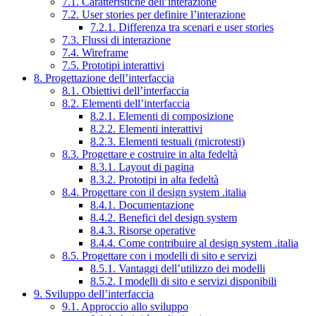
7.1. Caratteristiche dell’interazione
7.2. User stories per definire l’interazione
7.2.1. Differenza tra scenari e user stories
7.3. Flussi di interazione
7.4. Wireframe
7.5. Prototipi interattivi
8. Progettazione dell’interfaccia
8.1. Obiettivi dell’interfaccia
8.2. Elementi dell’interfaccia
8.2.1. Elementi di composizione
8.2.2. Elementi interattivi
8.2.3. Elementi testuali (microtesti)
8.3. Progettare e costruire in alta fedeltà
8.3.1. Layout di pagina
8.3.2. Prototipi in alta fedeltà
8.4. Progettare con il design system .italia
8.4.1. Documentazione
8.4.2. Benefici del design system
8.4.3. Risorse operative
8.4.4. Come contribuire al design system .italia
8.5. Progettare con i modelli di sito e servizi
8.5.1. Vantaggi dell’utilizzo dei modelli
8.5.2. I modelli di sito e servizi disponibili
9. Sviluppo dell’interfaccia
9.1. Approccio allo sviluppo