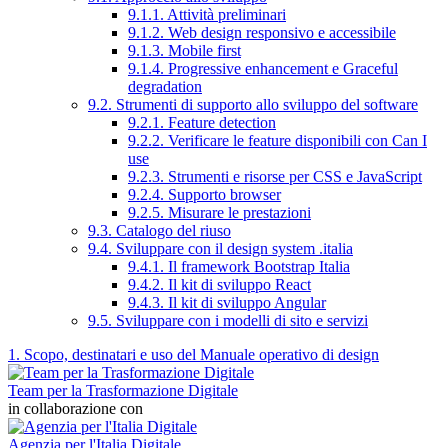
9.1.1. Attività preliminari
9.1.2. Web design responsivo e accessibile
9.1.3. Mobile first
9.1.4. Progressive enhancement e Graceful
degradation
9.2. Strumenti di supporto allo sviluppo del software
9.2.1. Feature detection
9.2.2. Verificare le feature disponibili con Can I
use
9.2.3. Strumenti e risorse per CSS e JavaScript
9.2.4. Supporto browser
9.2.5. Misurare le prestazioni
9.3. Catalogo del riuso
9.4. Sviluppare con il design system .italia
9.4.1. Il framework Bootstrap Italia
9.4.2. Il kit di sviluppo React
9.4.3. Il kit di sviluppo Angular
9.5. Sviluppare con i modelli di sito e servizi
1. Scopo, destinatari e uso del Manuale operativo di design
Team per la Trasformazione Digitale
in collaborazione con
Agenzia per l'Italia Digitale