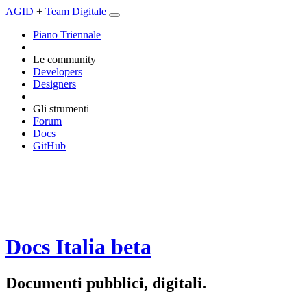
AGID
+
Team Digitale
Piano Triennale
Le community
Developers
Designers
Gli strumenti
Forum
Docs
GitHub
Docs Italia
beta
Documenti pubblici, digitali.