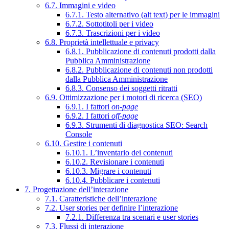
6.7. Immagini e video
6.7.1. Testo alternativo (alt text) per le immagini
6.7.2. Sottotitoli per i video
6.7.3. Trascrizioni per i video
6.8. Proprietà intellettuale e privacy
6.8.1. Pubblicazione di contenuti prodotti dalla
Pubblica Amministrazione
6.8.2. Pubblicazione di contenuti non prodotti
dalla Pubblica Amministrazione
6.8.3. Consenso dei soggetti ritratti
6.9. Ottimizzazione per i motori di ricerca (SEO)
6.9.1. I fattori
on-page
6.9.2. I fattori
off-page
6.9.3. Strumenti di diagnostica SEO: Search
Console
6.10. Gestire i contenuti
6.10.1. L’inventario dei contenuti
6.10.2. Revisionare i contenuti
6.10.3. Migrare i contenuti
6.10.4. Pubblicare i contenuti
7. Progettazione dell’interazione
7.1. Caratteristiche dell’interazione
7.2. User stories per definire l’interazione
7.2.1. Differenza tra scenari e user stories
7.3. Flussi di interazione