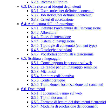
6.2.4. Ricerca sui forum
6.3. Dalla ricerca ai bisogni degli utenti
6.3.1. User stories per definire i contenuti
6.3.2. Job stories per definire i contenuti
6.3.3. Criteri di accettazione
6.4. Architettura dell’informazione
6.4.1. Definire l’architettura dell’informazione
6.4.2. Alberatura
6.4.3. Flussi di interazione
6.4.4. Sistemi di navigazione
6.4.5. Tipologie di contenuto (content type)
6.4.6. Ontologie e standard
6.4.7. Vocabolari controllati e tassonomie
6.5. Scrittura e linguaggio
6.5.1. Come leggono le persone sul web
6.5.2. Le regole per un linguaggio semplice
6.5.3. Microtesti
6.5.4. Scrittura collaborativa
6.5.5. Content critique
6.5.6. Traduzione e localizzazione dei contenuti
6.6. Documenti
6.6.1. I documenti vanno sul web
6.6.2. Tipi di documenti
6.6.3. Formato di lettura dei documenti elettronici
6.6.4. Modalità di produzione dei documenti