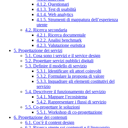
4.1.2. Questionari
4.1.3. Test di usabilità
4.1.4. Web analytics
4.1.5. Strumenti di mappatura dell’esperienza
utente
4.2. Ricerca secondaria
4.2.1. Ricerca documentale
4.2.2. Analisi benchmark
4.2.3. Valutazione euristica
5. Progettazione dei servizi
5.1. Cosa sono i servizi e il service design
5.2. Progettare servizi pubblici digitali
5.3. Definire il modello di servizio
5.3.1. Identificare gli attori coinvolti
5.3.2. Formulare la proposta di valore
5.3.3. Inquadrare gli elementi costitutivi del
servizio
5.4. Descrivere il funzionamento del servizio
5.4.1. Mappare l’ecosistema
5.4.2. Rappresentare i flussi di servizio
5.5. Co-progettare le soluzioni
5.5.1. Workshop di co-progettazione
6. Progettazione dei contenuti
6.1. Cos’è il content design
6.2. Ricerca utente sui contenuti e il linguaggio