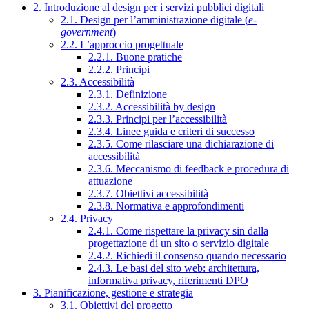
2. Introduzione al design per i servizi pubblici digitali
2.1. Design per l’amministrazione digitale (
e-
government
)
2.2. L’approccio progettuale
2.2.1. Buone pratiche
2.2.2. Principi
2.3. Accessibilità
2.3.1. Definizione
2.3.2. Accessibilità by design
2.3.3. Principi per l’accessibilità
2.3.4. Linee guida e criteri di successo
2.3.5. Come rilasciare una dichiarazione di
accessibilità
2.3.6. Meccanismo di feedback e procedura di
attuazione
2.3.7. Obiettivi accessibilità
2.3.8. Normativa e approfondimenti
2.4. Privacy
2.4.1. Come rispettare la privacy sin dalla
progettazione di un sito o servizio digitale
2.4.2. Richiedi il consenso quando necessario
2.4.3. Le basi del sito web: architettura,
informativa privacy, riferimenti DPO
3. Pianificazione, gestione e strategia
3.1. Obiettivi del progetto