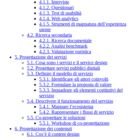
4.1.1. Interviste
4.1.2. Questionari
4.1.3. Test di usabilità
4.1.4. Web analytics
4.1.5. Strumenti di mappatura dell’esperienza
utente
4.2. Ricerca secondaria
4.2.1. Ricerca documentale
4.2.2. Analisi benchmark
4.2.3. Valutazione euristica
5. Progettazione dei servizi
5.1. Cosa sono i servizi e il service design
5.2. Progettare servizi pubblici digitali
5.3. Definire il modello di servizio
5.3.1. Identificare gli attori coinvolti
5.3.2. Formulare la proposta di valore
5.3.3. Inquadrare gli elementi costitutivi del
servizio
5.4. Descrivere il funzionamento del servizio
5.4.1. Mappare l’ecosistema
5.4.2. Rappresentare i flussi di servizio
5.5. Co-progettare le soluzioni
5.5.1. Workshop di co-progettazione
6. Progettazione dei contenuti
6.1. Cos’è il content design