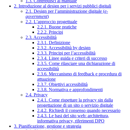
1.3. Contribuisci al manuale
2. Introduzione al design per i servizi pubblici digitali
2.1. Design per l’amministrazione digitale (
e-
government
)
2.2. L’approccio progettuale
2.2.1. Buone pratiche
2.2.2. Principi
2.3. Accessibilità
2.3.1. Definizione
2.3.2. Accessibilità by design
2.3.3. Principi per l’accessibilità
2.3.4. Linee guida e criteri di successo
2.3.5. Come rilasciare una dichiarazione di
accessibilità
2.3.6. Meccanismo di feedback e procedura di
attuazione
2.3.7. Obiettivi accessibilità
2.3.8. Normativa e approfondimenti
2.4. Privacy
2.4.1. Come rispettare la privacy sin dalla
progettazione di un sito o servizio digitale
2.4.2. Richiedi il consenso quando necessario
2.4.3. Le basi del sito web: architettura,
informativa privacy, riferimenti DPO
3. Pianificazione, gestione e strategia