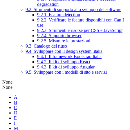
degradation
9.2. Strumenti di supporto allo sviluppo del software
9.2.1. Feature detection
9.2.2. Verificare le feature disponibili con Can I
use
9.2.3. Strumenti e risorse per CSS e JavaScript
9.2.4. Supporto browser
9.2.5. Misurare le prestazioni
9.3. Catalogo del riuso
9.4. Sviluppare con il design system .italia
9.4.1. Il framework Bootstrap Italia
9.4.2. Il kit di sviluppo React
9.4.3. Il kit di sviluppo Angular
9.5. Sviluppare con i modelli di sito e servizi
None
None
A
B
C
D
E
I
M