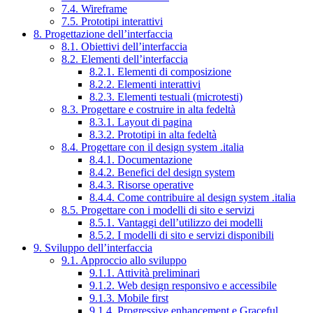
7.4. Wireframe
7.5. Prototipi interattivi
8. Progettazione dell’interfaccia
8.1. Obiettivi dell’interfaccia
8.2. Elementi dell’interfaccia
8.2.1. Elementi di composizione
8.2.2. Elementi interattivi
8.2.3. Elementi testuali (microtesti)
8.3. Progettare e costruire in alta fedeltà
8.3.1. Layout di pagina
8.3.2. Prototipi in alta fedeltà
8.4. Progettare con il design system .italia
8.4.1. Documentazione
8.4.2. Benefici del design system
8.4.3. Risorse operative
8.4.4. Come contribuire al design system .italia
8.5. Progettare con i modelli di sito e servizi
8.5.1. Vantaggi dell’utilizzo dei modelli
8.5.2. I modelli di sito e servizi disponibili
9. Sviluppo dell’interfaccia
9.1. Approccio allo sviluppo
9.1.1. Attività preliminari
9.1.2. Web design responsivo e accessibile
9.1.3. Mobile first
9.1.4. Progressive enhancement e Graceful