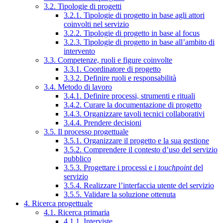
3.2. Tipologie di progetti
3.2.1. Tipologie di progetto in base agli attori
coinvolti nel servizio
3.2.2. Tipologie di progetto in base al focus
3.2.3. Tipologie di progetto in base all’ambito di
intervento
3.3. Competenze, ruoli e figure coinvolte
3.3.1. Coordinatore di progetto
3.3.2. Definire ruoli e responsabilità
3.4. Metodo di lavoro
3.4.1. Definire processi, strumenti e rituali
3.4.2. Curare la documentazione di progetto
3.4.3. Organizzare tavoli tecnici collaborativi
3.4.4. Prendere decisioni
3.5. Il processo progettuale
3.5.1. Organizzare il progetto e la sua gestione
3.5.2. Comprendere il contesto d’uso del servizio
pubblico
3.5.3. Progettare i processi e i
touchpoint
del
servizio
3.5.4. Realizzare l’interfaccia utente del servizio
3.5.5. Validare la soluzione ottenuta
4. Ricerca progettuale
4.1. Ricerca primaria
4.1.1. Interviste