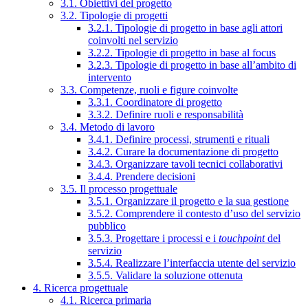
3.1. Obiettivi del progetto
3.2. Tipologie di progetti
3.2.1. Tipologie di progetto in base agli attori
coinvolti nel servizio
3.2.2. Tipologie di progetto in base al focus
3.2.3. Tipologie di progetto in base all’ambito di
intervento
3.3. Competenze, ruoli e figure coinvolte
3.3.1. Coordinatore di progetto
3.3.2. Definire ruoli e responsabilità
3.4. Metodo di lavoro
3.4.1. Definire processi, strumenti e rituali
3.4.2. Curare la documentazione di progetto
3.4.3. Organizzare tavoli tecnici collaborativi
3.4.4. Prendere decisioni
3.5. Il processo progettuale
3.5.1. Organizzare il progetto e la sua gestione
3.5.2. Comprendere il contesto d’uso del servizio
pubblico
3.5.3. Progettare i processi e i
touchpoint
del
servizio
3.5.4. Realizzare l’interfaccia utente del servizio
3.5.5. Validare la soluzione ottenuta
4. Ricerca progettuale
4.1. Ricerca primaria