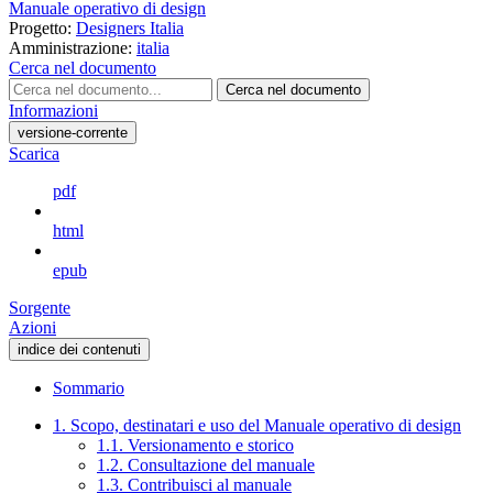
Manuale operativo di design
Progetto:
Designers Italia
Amministrazione:
italia
Cerca nel documento
Cerca nel documento
Informazioni
versione-corrente
Scarica
pdf
html
epub
Sorgente
Azioni
indice dei contenuti
Sommario
1. Scopo, destinatari e uso del Manuale operativo di design
1.1. Versionamento e storico
1.2. Consultazione del manuale
1.3. Contribuisci al manuale