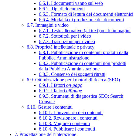
6.6.1. I documenti vanno sul web
6.6.2. Tipi di documenti
6.6.3. Formato di lettura dei documenti elettronici
6.6.4. Modalità di produzione dei documenti
6.7. Immagini e video
6.7.1. Testo alternativo (alt text) per le immagini
6.7.2. Sottotitoli per i video
6.7.3. Trascrizioni per i video
6.8. Proprietà intellettuale e privacy
6.8.1. Pubblicazione di contenuti prodotti dalla
Pubblica Amministrazione
6.8.2. Pubblicazione di contenuti non prodotti
dalla Pubblica Amministrazione
6.8.3. Consenso dei soggetti ritratti
6.9. Ottimizzazione per i motori di ricerca (SEO)
6.9.1. I fattori
on-page
6.9.2. I fattori
off-page
6.9.3. Strumenti di diagnostica SEO: Search
Console
6.10. Gestire i contenuti
6.10.1. L’inventario dei contenuti
6.10.2. Revisionare i contenuti
6.10.3. Migrare i contenuti
6.10.4. Pubblicare i contenuti
7. Progettazione dell’interazione