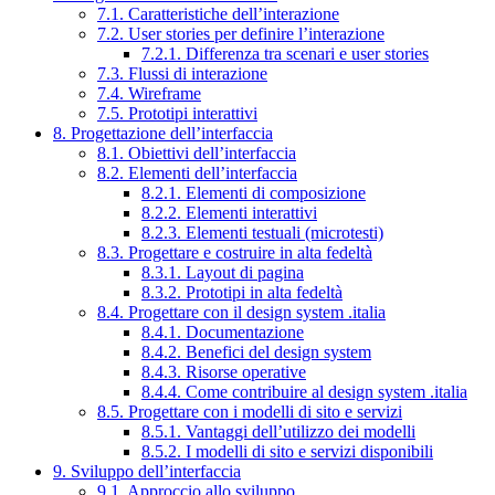
7.1. Caratteristiche dell’interazione
7.2. User stories per definire l’interazione
7.2.1. Differenza tra scenari e user stories
7.3. Flussi di interazione
7.4. Wireframe
7.5. Prototipi interattivi
8. Progettazione dell’interfaccia
8.1. Obiettivi dell’interfaccia
8.2. Elementi dell’interfaccia
8.2.1. Elementi di composizione
8.2.2. Elementi interattivi
8.2.3. Elementi testuali (microtesti)
8.3. Progettare e costruire in alta fedeltà
8.3.1. Layout di pagina
8.3.2. Prototipi in alta fedeltà
8.4. Progettare con il design system .italia
8.4.1. Documentazione
8.4.2. Benefici del design system
8.4.3. Risorse operative
8.4.4. Come contribuire al design system .italia
8.5. Progettare con i modelli di sito e servizi
8.5.1. Vantaggi dell’utilizzo dei modelli
8.5.2. I modelli di sito e servizi disponibili
9. Sviluppo dell’interfaccia
9.1. Approccio allo sviluppo