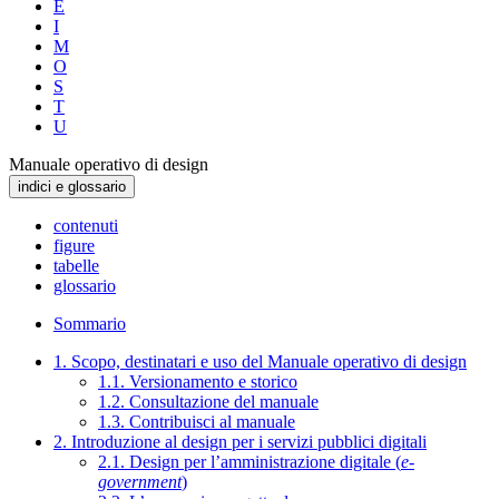
E
I
M
O
S
T
U
Manuale operativo di design
indici e glossario
contenuti
figure
tabelle
glossario
Sommario
1. Scopo, destinatari e uso del Manuale operativo di design
1.1. Versionamento e storico
1.2. Consultazione del manuale
1.3. Contribuisci al manuale
2. Introduzione al design per i servizi pubblici digitali
2.1. Design per l’amministrazione digitale (
e-
government
)