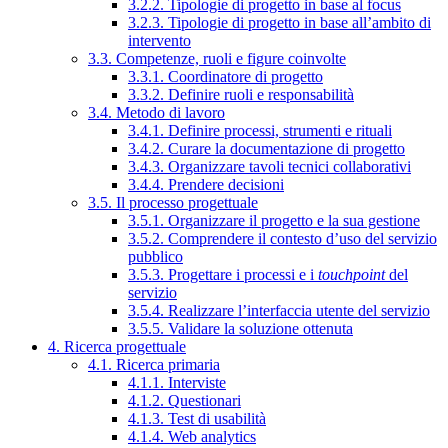
3.2.2. Tipologie di progetto in base al focus
3.2.3. Tipologie di progetto in base all’ambito di
intervento
3.3. Competenze, ruoli e figure coinvolte
3.3.1. Coordinatore di progetto
3.3.2. Definire ruoli e responsabilità
3.4. Metodo di lavoro
3.4.1. Definire processi, strumenti e rituali
3.4.2. Curare la documentazione di progetto
3.4.3. Organizzare tavoli tecnici collaborativi
3.4.4. Prendere decisioni
3.5. Il processo progettuale
3.5.1. Organizzare il progetto e la sua gestione
3.5.2. Comprendere il contesto d’uso del servizio
pubblico
3.5.3. Progettare i processi e i
touchpoint
del
servizio
3.5.4. Realizzare l’interfaccia utente del servizio
3.5.5. Validare la soluzione ottenuta
4. Ricerca progettuale
4.1. Ricerca primaria
4.1.1. Interviste
4.1.2. Questionari
4.1.3. Test di usabilità
4.1.4. Web analytics