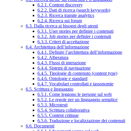
6.2.1. Content discovery
6.2.2. Dati di ricerca (search keywords)
6.2.3. Ricerca tramite analytics
6.2.4. Ricerca sui forum
6.3. Dalla ricerca ai bisogni degli utenti
6.3.1. User stories per definire i contenuti
6.3.2. Job stories per definire i contenuti
6.3.3. Criteri di accettazione
6.4. Architettura dell’informazione
6.4.1. Definire l’architettura dell’informazione
6.4.2. Alberatura
6.4.3. Flussi di interazione
6.4.4. Sistemi di navigazione
6.4.5. Tipologie di contenuto (content type)
6.4.6. Ontologie e standard
6.4.7. Vocabolari controllati e tassonomie
6.5. Scrittura e linguaggio
6.5.1. Come leggono le persone sul web
6.5.2. Le regole per un linguaggio semplice
6.5.3. Microtesti
6.5.4. Scrittura collaborativa
6.5.5. Content critique
6.5.6. Traduzione e localizzazione dei contenuti
6.6. Documenti