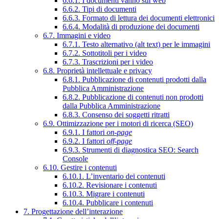
6.6.1. I documenti vanno sul web
6.6.2. Tipi di documenti
6.6.3. Formato di lettura dei documenti elettronici
6.6.4. Modalità di produzione dei documenti
6.7. Immagini e video
6.7.1. Testo alternativo (alt text) per le immagini
6.7.2. Sottotitoli per i video
6.7.3. Trascrizioni per i video
6.8. Proprietà intellettuale e privacy
6.8.1. Pubblicazione di contenuti prodotti dalla
Pubblica Amministrazione
6.8.2. Pubblicazione di contenuti non prodotti
dalla Pubblica Amministrazione
6.8.3. Consenso dei soggetti ritratti
6.9. Ottimizzazione per i motori di ricerca (SEO)
6.9.1. I fattori
on-page
6.9.2. I fattori
off-page
6.9.3. Strumenti di diagnostica SEO: Search
Console
6.10. Gestire i contenuti
6.10.1. L’inventario dei contenuti
6.10.2. Revisionare i contenuti
6.10.3. Migrare i contenuti
6.10.4. Pubblicare i contenuti
7. Progettazione dell’interazione