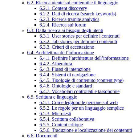
6.2. Ricerca utente sui contenuti e il linguaggio
6.2.1. Content discovery
6.2.2. Dati di ricerca (search keywords)
6.2.3. Ricerca tramite analytics
6.2.4. Ricerca sui forum
6.3. Dalla ricerca ai bisogni degli utenti
6.3.1. User stories per definire i contenuti
6.3.2. Job stories per definire i contenuti
6.3.3. Criteri di accettazione
6.4. Architettura dell’informazione
6.4.1. Definire l’architettura dell’informazione
6.4.2. Alberatura
6.4.3. Flussi di interazione
6.4.4. Sistemi di navigazione
6.4.5. Tipologie di contenuto (content type)
6.4.6. Ontologie e standard
6.4.7. Vocabolari controllati e tassonomie
6.5. Scrittura e linguaggio
6.5.1. Come leggono le persone sul web
6.5.2. Le regole per un linguaggio semplice
6.5.3. Microtesti
6.5.4. Scrittura collaborativa
6.5.5. Content critique
6.5.6. Traduzione e localizzazione dei contenuti
6.6. Documenti