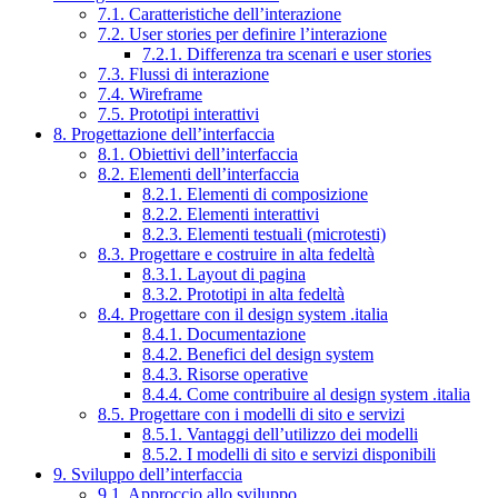
7.1. Caratteristiche dell’interazione
7.2. User stories per definire l’interazione
7.2.1. Differenza tra scenari e user stories
7.3. Flussi di interazione
7.4. Wireframe
7.5. Prototipi interattivi
8. Progettazione dell’interfaccia
8.1. Obiettivi dell’interfaccia
8.2. Elementi dell’interfaccia
8.2.1. Elementi di composizione
8.2.2. Elementi interattivi
8.2.3. Elementi testuali (microtesti)
8.3. Progettare e costruire in alta fedeltà
8.3.1. Layout di pagina
8.3.2. Prototipi in alta fedeltà
8.4. Progettare con il design system .italia
8.4.1. Documentazione
8.4.2. Benefici del design system
8.4.3. Risorse operative
8.4.4. Come contribuire al design system .italia
8.5. Progettare con i modelli di sito e servizi
8.5.1. Vantaggi dell’utilizzo dei modelli
8.5.2. I modelli di sito e servizi disponibili
9. Sviluppo dell’interfaccia
9.1. Approccio allo sviluppo