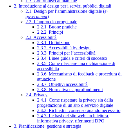
1.3. Contribuisci al manuale
2. Introduzione al design per i servizi pubblici digitali
2.1. Design per l’amministrazione digitale (
e-
government
)
2.2. L’approccio progettuale
2.2.1. Buone pratiche
2.2.2. Principi
2.3. Accessibilità
2.3.1. Definizione
2.3.2. Accessibilità by design
2.3.3. Principi per l’accessibilità
2.3.4. Linee guida e criteri di successo
2.3.5. Come rilasciare una dichiarazione di
accessibilità
2.3.6. Meccanismo di feedback e procedura di
attuazione
2.3.7. Obiettivi accessibilità
2.3.8. Normativa e approfondimenti
2.4. Privacy
2.4.1. Come rispettare la privacy sin dalla
progettazione di un sito o servizio digitale
2.4.2. Richiedi il consenso quando necessario
2.4.3. Le basi del sito web: architettura,
informativa privacy, riferimenti DPO
3. Pianificazione, gestione e strategia