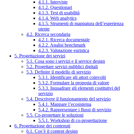
4.1.1. Interviste
4.1.2. Questionari
4.1.3. Test di usabilità
4.1.4. Web analytics
4.1.5. Strumenti di mappatura dell’esperienza
utente
4.2. Ricerca secondaria
4.2.1. Ricerca documentale
4.2.2. Analisi benchmark
4.2.3. Valutazione euristica
5. Progettazione dei servizi
5.1. Cosa sono i servizi e il service design
5.2. Progettare servizi pubblici digitali
5.3. Definire il modello di servizio
5.3.1. Identificare gli attori coinvolti
5.3.2. Formulare la proposta di valore
5.3.3. Inquadrare gli elementi costitutivi del
servizio
5.4. Descrivere il funzionamento del servizio
5.4.1. Mappare l’ecosistema
5.4.2. Rappresentare i flussi di servizio
5.5. Co-progettare le soluzioni
5.5.1. Workshop di co-progettazione
6. Progettazione dei contenuti
6.1. Cos’è il content design