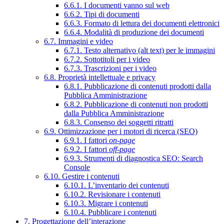
6.6.1. I documenti vanno sul web
6.6.2. Tipi di documenti
6.6.3. Formato di lettura dei documenti elettronici
6.6.4. Modalità di produzione dei documenti
6.7. Immagini e video
6.7.1. Testo alternativo (alt text) per le immagini
6.7.2. Sottotitoli per i video
6.7.3. Trascrizioni per i video
6.8. Proprietà intellettuale e privacy
6.8.1. Pubblicazione di contenuti prodotti dalla
Pubblica Amministrazione
6.8.2. Pubblicazione di contenuti non prodotti
dalla Pubblica Amministrazione
6.8.3. Consenso dei soggetti ritratti
6.9. Ottimizzazione per i motori di ricerca (SEO)
6.9.1. I fattori
on-page
6.9.2. I fattori
off-page
6.9.3. Strumenti di diagnostica SEO: Search
Console
6.10. Gestire i contenuti
6.10.1. L’inventario dei contenuti
6.10.2. Revisionare i contenuti
6.10.3. Migrare i contenuti
6.10.4. Pubblicare i contenuti
7. Progettazione dell’interazione