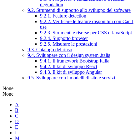
degradation
9.2. Strumenti di supporto allo sviluppo del software
9.2.1. Feature detection
9.2.2. Verificare le feature disponibili con Can I
use
9.2.3. Strumenti e risorse per CSS e JavaScript
9.2.4. Supporto browser
9.2.5. Misurare le prestazioni
9.3. Catalogo del riuso
9.4. Sviluppare con il design system .italia
9.4.1. Il framework Bootstrap Italia
9.4.2. Il kit di sviluppo React
9.4.3. Il kit di sviluppo Angular
9.5. Sviluppare con i modelli di sito e servizi
None
None
A
B
C
D
E
I
M