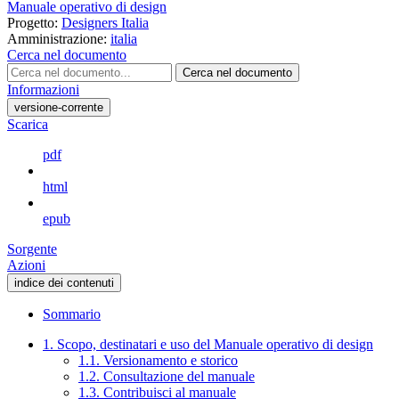
Manuale operativo di design
Progetto:
Designers Italia
Amministrazione:
italia
Cerca nel documento
Cerca nel documento
Informazioni
versione-corrente
Scarica
pdf
html
epub
Sorgente
Azioni
indice dei contenuti
Sommario
1. Scopo, destinatari e uso del Manuale operativo di design
1.1. Versionamento e storico
1.2. Consultazione del manuale
1.3. Contribuisci al manuale