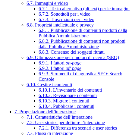
6.7. Immagini e video
6.7.1. Testo alternativo (alt text) per le immagini
6.7.2. Sottotitoli per i video
6.7.3. Trascrizioni per i video
6.8. Proprietà intellettuale e privacy
6.8.1. Pubblicazione di contenuti prodotti dalla
Pubblica Amministrazione
6.8.2. Pubblicazione di contenuti non prodotti
dalla Pubblica Amministrazione
6.8.3. Consenso dei soggetti ritratti
6.9. Ottimizzazione per i motori di ricerca (SEO)
6.9.1. I fattori
on-page
6.9.2. I fattori
off-page
6.9.3. Strumenti di diagnostica SEO: Search
Console
6.10. Gestire i contenuti
6.10.1. L’inventario dei contenuti
6.10.2. Revisionare i contenuti
6.10.3. Migrare i contenuti
6.10.4. Pubblicare i contenuti
7. Progettazione dell’interazione
7.1. Caratteristiche dell’interazione
7.2. User stories per definire l’interazione
7.2.1. Differenza tra scenari e user stories
7.3. Flussi di interazione