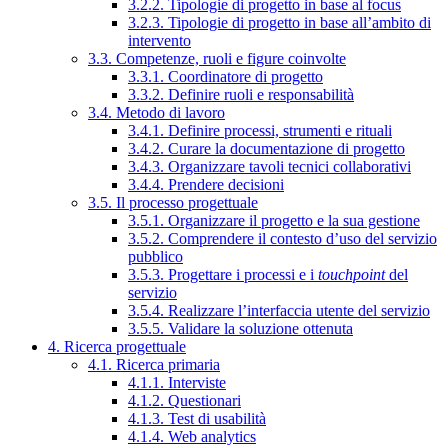
3.2.2. Tipologie di progetto in base al focus
3.2.3. Tipologie di progetto in base all’ambito di
intervento
3.3. Competenze, ruoli e figure coinvolte
3.3.1. Coordinatore di progetto
3.3.2. Definire ruoli e responsabilità
3.4. Metodo di lavoro
3.4.1. Definire processi, strumenti e rituali
3.4.2. Curare la documentazione di progetto
3.4.3. Organizzare tavoli tecnici collaborativi
3.4.4. Prendere decisioni
3.5. Il processo progettuale
3.5.1. Organizzare il progetto e la sua gestione
3.5.2. Comprendere il contesto d’uso del servizio
pubblico
3.5.3. Progettare i processi e i
touchpoint
del
servizio
3.5.4. Realizzare l’interfaccia utente del servizio
3.5.5. Validare la soluzione ottenuta
4. Ricerca progettuale
4.1. Ricerca primaria
4.1.1. Interviste
4.1.2. Questionari
4.1.3. Test di usabilità
4.1.4. Web analytics