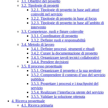
3.1. Obiettivi del progetto
3.2. Tipologie di progetti
3.2.1. Tipologie di progetto in base agli attori
coinvolti nel servizio
3.2.2. Tipologie di progetto in base al focus
3.2.3. Tipologie di progetto in base all’ambito di
intervento
3.3. Competenze, ruoli e figure coinvolte
3.3.1. Coordinatore di progetto
3.3.2. Definire ruoli e responsabilità
3.4. Metodo di lavoro
3.4.1. Definire processi, strumenti e rituali
3.4.2. Curare la documentazione di progetto
3.4.3. Organizzare tavoli tecnici collaborativi
3.4.4. Prendere decisioni
3.5. Il processo progettuale
3.5.1. Organizzare il progetto e la sua gestione
3.5.2. Comprendere il contesto d’uso del servizio
pubblico
3.5.3. Progettare i processi e i
touchpoint
del
servizio
3.5.4. Realizzare l’interfaccia utente del servizio
3.5.5. Validare la soluzione ottenuta
4. Ricerca progettuale
4.1. Ricerca primaria