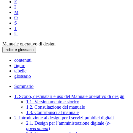
E
I
M
O
S
T
U
Manuale operativo di design
indici e glossario
contenuti
figure
tabelle
glossario
Sommario
1. Scopo, destinatari e uso del Manuale operativo di design
1.1. Versionamento e storico
1.2. Consultazione del manuale
1.3. Contribuisci al manuale
2. Introduzione al design per i servizi pubblici digitali
2.1. Design per l’amministrazione digitale (
e-
government
)