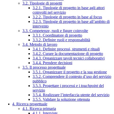
3.2. Tipologie di progetti
3.2.1. Tipologie di progetto in base agli attori
coinvolti nel servizio
3.2.2. Tipologie di progetto in base al focus
3.2.3. Tipologie di progetto in base all’ambito di
intervento
3.3. Competenze, ruoli e figure coinvolte
3.3.1. Coordinatore di progetto
3.3.2. Definire ruoli e responsabilità
3.4. Metodo di lavoro
3.4.1. Definire processi, strumenti e rituali
3.4.2. Curare la documentazione di progetto
3.4.3. Organizzare tavoli tecnici collaborativi
3.4.4. Prendere decisioni
3.5. Il processo progettuale
3.5.1. Organizzare il progetto e la sua gestione
3.5.2. Comprendere il contesto d’uso del servizio
pubblico
3.5.3. Progettare i processi e i
touchpoint
del
servizio
3.5.4. Realizzare l’interfaccia utente del servizio
3.5.5. Validare la soluzione ottenuta
4. Ricerca progettuale
4.1. Ricerca primaria
4.1.1. Interviste