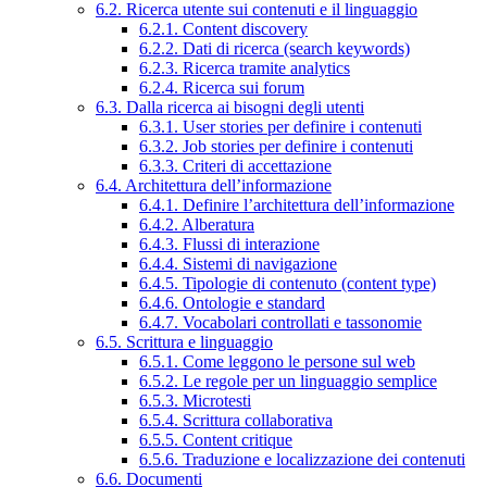
6.2. Ricerca utente sui contenuti e il linguaggio
6.2.1. Content discovery
6.2.2. Dati di ricerca (search keywords)
6.2.3. Ricerca tramite analytics
6.2.4. Ricerca sui forum
6.3. Dalla ricerca ai bisogni degli utenti
6.3.1. User stories per definire i contenuti
6.3.2. Job stories per definire i contenuti
6.3.3. Criteri di accettazione
6.4. Architettura dell’informazione
6.4.1. Definire l’architettura dell’informazione
6.4.2. Alberatura
6.4.3. Flussi di interazione
6.4.4. Sistemi di navigazione
6.4.5. Tipologie di contenuto (content type)
6.4.6. Ontologie e standard
6.4.7. Vocabolari controllati e tassonomie
6.5. Scrittura e linguaggio
6.5.1. Come leggono le persone sul web
6.5.2. Le regole per un linguaggio semplice
6.5.3. Microtesti
6.5.4. Scrittura collaborativa
6.5.5. Content critique
6.5.6. Traduzione e localizzazione dei contenuti
6.6. Documenti