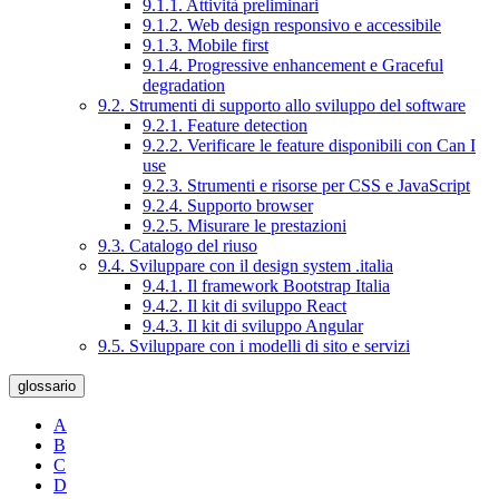
9.1.1. Attività preliminari
9.1.2. Web design responsivo e accessibile
9.1.3. Mobile first
9.1.4. Progressive enhancement e Graceful
degradation
9.2. Strumenti di supporto allo sviluppo del software
9.2.1. Feature detection
9.2.2. Verificare le feature disponibili con Can I
use
9.2.3. Strumenti e risorse per CSS e JavaScript
9.2.4. Supporto browser
9.2.5. Misurare le prestazioni
9.3. Catalogo del riuso
9.4. Sviluppare con il design system .italia
9.4.1. Il framework Bootstrap Italia
9.4.2. Il kit di sviluppo React
9.4.3. Il kit di sviluppo Angular
9.5. Sviluppare con i modelli di sito e servizi
glossario
A
B
C
D