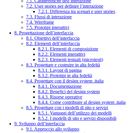
7.1. Caratteristiche dell’interazione
7.2. User stories per definire l’interazione
7.2.1. Differenza tra scenari e user stories
7.3. Flussi di interazione
7.4. Wireframe
7.5. Prototipi interattivi
8. Progettazione dell’interfaccia
8.1. Obiettivi dell’interfaccia
8.2. Elementi dell’interfaccia
8.2.1. Elementi di composizione
8.2.2. Elementi interattivi
8.2.3. Elementi testuali (microtesti)
8.3. Progettare e costruire in alta fedeltà
8.3.1. Layout di pagina
8.3.2. Prototipi in alta fedeltà
8.4. Progettare con il design system .italia
8.4.1. Documentazione
8.4.2. Benefici del design system
8.4.3. Risorse operative
8.4.4. Come contribuire al design system .italia
8.5. Progettare con i modelli di sito e servizi
8.5.1. Vantaggi dell’utilizzo dei modelli
8.5.2. I modelli di sito e servizi disponibili
9. Sviluppo dell’interfaccia
9.1. Approccio allo sviluppo