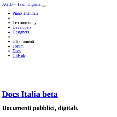
AGID
+
Team Digitale
Piano Triennale
Le community
Developers
Designers
Gli strumenti
Forum
Docs
GitHub
Docs Italia
beta
Documenti pubblici, digitali.