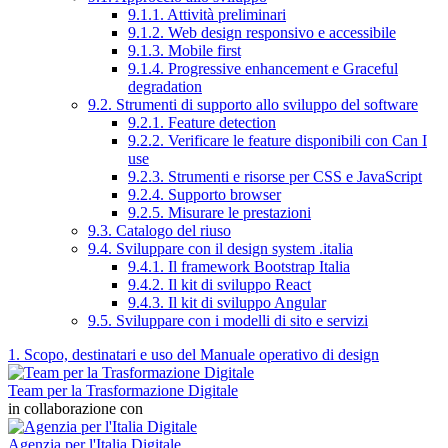
9.1.1. Attività preliminari
9.1.2. Web design responsivo e accessibile
9.1.3. Mobile first
9.1.4. Progressive enhancement e Graceful
degradation
9.2. Strumenti di supporto allo sviluppo del software
9.2.1. Feature detection
9.2.2. Verificare le feature disponibili con Can I
use
9.2.3. Strumenti e risorse per CSS e JavaScript
9.2.4. Supporto browser
9.2.5. Misurare le prestazioni
9.3. Catalogo del riuso
9.4. Sviluppare con il design system .italia
9.4.1. Il framework Bootstrap Italia
9.4.2. Il kit di sviluppo React
9.4.3. Il kit di sviluppo Angular
9.5. Sviluppare con i modelli di sito e servizi
1. Scopo, destinatari e uso del Manuale operativo di design
Team per la Trasformazione Digitale
in collaborazione con
Agenzia per l'Italia Digitale