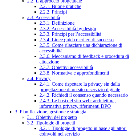
2.2. L’approccio progettuale
2.2.1. Buone pratiche
2.2.2. Principi
2.3. Accessibilità
2.3.1. Definizione
2.3.2. Accessibilità by design
2.3.3. Principi per l’accessibilità
2.3.4. Linee guida e criteri di successo
2.3.5. Come rilasciare una dichiarazione di
accessibilità
2.3.6. Meccanismo di feedback e procedura di
attuazione
2.3.7. Obiettivi accessibilità
2.3.8. Normativa e approfondimenti
2.4. Privacy
2.4.1. Come rispettare la privacy sin dalla
progettazione di un sito o servizio digitale
2.4.2. Richiedi il consenso quando necessario
2.4.3. Le basi del sito web: architettura,
informativa privacy, riferimenti DPO
3. Pianificazione, gestione e strategia
3.1. Obiettivi del progetto
3.2. Tipologie di progetti
3.2.1. Tipologie di progetto in base agli attori
coinvolti nel servizio