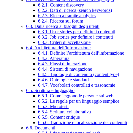
6.2.1. Content discovery
6.2.2. Dati di ricerca (search keywords)
6.2.3. Ricerca tramite analytics
6.2.4. Ricerca sui forum
6.3. Dalla ricerca ai bisogni degli utenti
6.3.1. User stories per definire i contenuti
6.3.2. Job stories per definire i contenuti
6.3.3. Criteri di accettazione
6.4. Architettura dell’informazione
6.4.1. Definire l’architettura dell’informazione
6.4.2. Alberatura
6.4.3. Flussi di interazione
6.4.4. Sistemi di navigazione
6.4.5. Tipologie di contenuto (content type)
6.4.6. Ontologie e standard
6.4.7. Vocabolari controllati e tassonomie
6.5. Scrittura e linguaggio
6.5.1. Come leggono le persone sul web
6.5.2. Le regole per un linguaggio semplice
6.5.3. Microtesti
6.5.4. Scrittura collaborativa
6.5.5. Content critique
6.5.6. Traduzione e localizzazione dei contenuti
6.6. Documenti