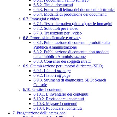
6.6.1. I documenti vanno sul web
6.6.2. Tipi di documenti
6.6.3. Formato di lettura dei documenti elettronici
6.6.4. Modalità di produzione dei documenti
6.7. Immagini e video
6.7.1. Testo alternativo (alt text) per le immagini
6.7.2. Sottotitoli per i video
6.7.3. Trascrizioni per i video
6.8. Proprietà intellettuale e privacy
6.8.1. Pubblicazione di contenuti prodotti dalla
Pubblica Amministrazione
6.8.2. Pubblicazione di contenuti non prodotti
dalla Pubblica Amministrazione
6.8.3. Consenso dei soggetti ritratti
6.9. Ottimizzazione per i motori di ricerca (SEO)
6.9.1. I fattori
on-page
6.9.2. I fattori
off-page
6.9.3. Strumenti di diagnostica SEO: Search
Console
6.10. Gestire i contenuti
6.10.1. L’inventario dei contenuti
6.10.2. Revisionare i contenuti
6.10.3. Migrare i contenuti
6.10.4. Pubblicare i contenuti
7. Progettazione dell’interazione