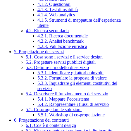
4.1.2. Questionari
4.1.3. Test di usabilità
4.1.4. Web analytics
4.1.5. Strumenti di mappatura dell’esperienza
utente
4.2. Ricerca secondaria
4.2.1. Ricerca documentale
4.2.2. Analisi benchmark
4.2.3. Valutazione euristica
5. Progettazione dei servizi
5.1. Cosa sono i servizi e il service design
5.2. Progettare servizi pubblici digitali
5.3. Definire il modello di servizio
5.3.1. Identificare gli attori coinvolti
5.3.2. Formulare la proposta di valore
5.3.3. Inquadrare gli elementi costitutivi del
servizio
5.4. Descrivere il funzionamento del servizio
5.4.1. Mappare l’ecosistema
5.4.2. Rappresentare i flussi di servizio
5.5. Co-progettare le soluzioni
5.5.1. Workshop di co-progettazione
6. Progettazione dei contenuti
6.1. Cos’è il content design
6.2. Ricerca utente sui contenuti e il linguaggio