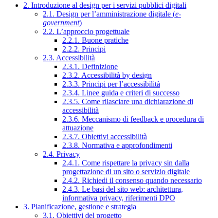
2. Introduzione al design per i servizi pubblici digitali
2.1. Design per l’amministrazione digitale (
e-
government
)
2.2. L’approccio progettuale
2.2.1. Buone pratiche
2.2.2. Principi
2.3. Accessibilità
2.3.1. Definizione
2.3.2. Accessibilità by design
2.3.3. Principi per l’accessibilità
2.3.4. Linee guida e criteri di successo
2.3.5. Come rilasciare una dichiarazione di
accessibilità
2.3.6. Meccanismo di feedback e procedura di
attuazione
2.3.7. Obiettivi accessibilità
2.3.8. Normativa e approfondimenti
2.4. Privacy
2.4.1. Come rispettare la privacy sin dalla
progettazione di un sito o servizio digitale
2.4.2. Richiedi il consenso quando necessario
2.4.3. Le basi del sito web: architettura,
informativa privacy, riferimenti DPO
3. Pianificazione, gestione e strategia
3.1. Obiettivi del progetto