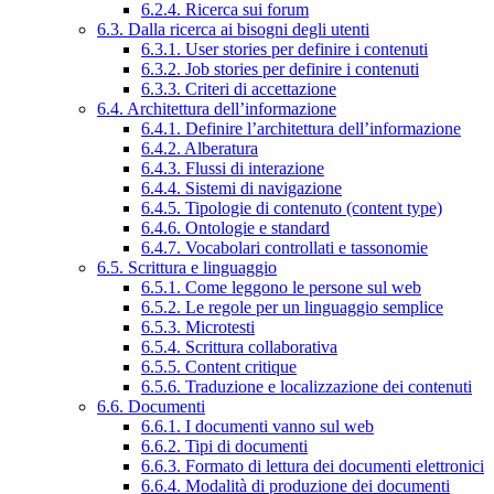
6.2.4. Ricerca sui forum
6.3. Dalla ricerca ai bisogni degli utenti
6.3.1. User stories per definire i contenuti
6.3.2. Job stories per definire i contenuti
6.3.3. Criteri di accettazione
6.4. Architettura dell’informazione
6.4.1. Definire l’architettura dell’informazione
6.4.2. Alberatura
6.4.3. Flussi di interazione
6.4.4. Sistemi di navigazione
6.4.5. Tipologie di contenuto (content type)
6.4.6. Ontologie e standard
6.4.7. Vocabolari controllati e tassonomie
6.5. Scrittura e linguaggio
6.5.1. Come leggono le persone sul web
6.5.2. Le regole per un linguaggio semplice
6.5.3. Microtesti
6.5.4. Scrittura collaborativa
6.5.5. Content critique
6.5.6. Traduzione e localizzazione dei contenuti
6.6. Documenti
6.6.1. I documenti vanno sul web
6.6.2. Tipi di documenti
6.6.3. Formato di lettura dei documenti elettronici
6.6.4. Modalità di produzione dei documenti