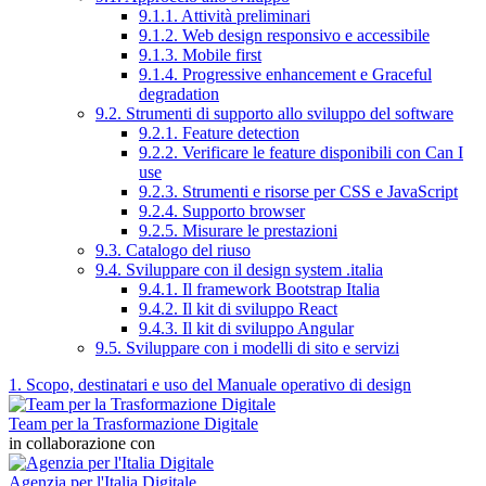
9.1.1. Attività preliminari
9.1.2. Web design responsivo e accessibile
9.1.3. Mobile first
9.1.4. Progressive enhancement e Graceful
degradation
9.2. Strumenti di supporto allo sviluppo del software
9.2.1. Feature detection
9.2.2. Verificare le feature disponibili con Can I
use
9.2.3. Strumenti e risorse per CSS e JavaScript
9.2.4. Supporto browser
9.2.5. Misurare le prestazioni
9.3. Catalogo del riuso
9.4. Sviluppare con il design system .italia
9.4.1. Il framework Bootstrap Italia
9.4.2. Il kit di sviluppo React
9.4.3. Il kit di sviluppo Angular
9.5. Sviluppare con i modelli di sito e servizi
1. Scopo, destinatari e uso del Manuale operativo di design
Team per la Trasformazione Digitale
in collaborazione con
Agenzia per l'Italia Digitale