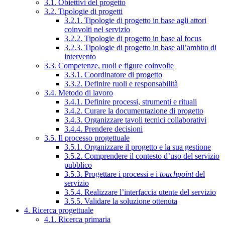
3.1. Obiettivi del progetto
3.2. Tipologie di progetti
3.2.1. Tipologie di progetto in base agli attori
coinvolti nel servizio
3.2.2. Tipologie di progetto in base al focus
3.2.3. Tipologie di progetto in base all’ambito di
intervento
3.3. Competenze, ruoli e figure coinvolte
3.3.1. Coordinatore di progetto
3.3.2. Definire ruoli e responsabilità
3.4. Metodo di lavoro
3.4.1. Definire processi, strumenti e rituali
3.4.2. Curare la documentazione di progetto
3.4.3. Organizzare tavoli tecnici collaborativi
3.4.4. Prendere decisioni
3.5. Il processo progettuale
3.5.1. Organizzare il progetto e la sua gestione
3.5.2. Comprendere il contesto d’uso del servizio
pubblico
3.5.3. Progettare i processi e i
touchpoint
del
servizio
3.5.4. Realizzare l’interfaccia utente del servizio
3.5.5. Validare la soluzione ottenuta
4. Ricerca progettuale
4.1. Ricerca primaria