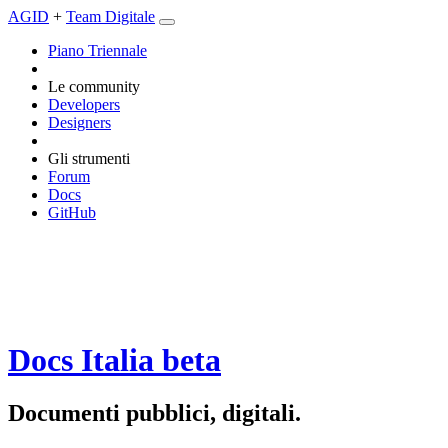
AGID
+
Team Digitale
Piano Triennale
Le community
Developers
Designers
Gli strumenti
Forum
Docs
GitHub
Docs Italia
beta
Documenti pubblici, digitali.