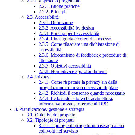
2.2. L’approccio progettuale
2.2.1. Buone pratiche
2.2.2. Principi
2.3. Accessibilità
2.3.1. Definizione
2.3.2. Accessibilità by design
2.3.3. Principi per l’accessibilità
2.3.4. Linee guida e criteri di successo
2.3.5. Come rilasciare una dichiarazione di
accessibilità
2.3.6. Meccanismo di feedback e procedura di
attuazione
2.3.7. Obiettivi accessibilità
2.3.8. Normativa e approfondimenti
2.4. Privacy
2.4.1. Come rispettare la privacy sin dalla
progettazione di un sito o servizio digitale
2.4.2. Richiedi il consenso quando necessario
2.4.3. Le basi del sito web: architettura,
informativa privacy, riferimenti DPO
3. Pianificazione, gestione e strategia
3.1. Obiettivi del progetto
3.2. Tipologie di progetti
3.2.1. Tipologie di progetto in base agli attori
coinvolti nel servizio