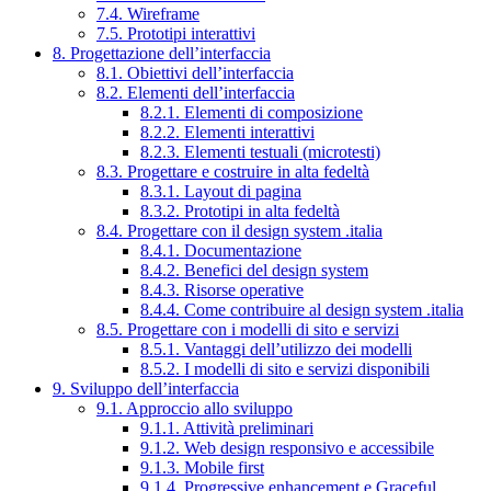
7.4. Wireframe
7.5. Prototipi interattivi
8. Progettazione dell’interfaccia
8.1. Obiettivi dell’interfaccia
8.2. Elementi dell’interfaccia
8.2.1. Elementi di composizione
8.2.2. Elementi interattivi
8.2.3. Elementi testuali (microtesti)
8.3. Progettare e costruire in alta fedeltà
8.3.1. Layout di pagina
8.3.2. Prototipi in alta fedeltà
8.4. Progettare con il design system .italia
8.4.1. Documentazione
8.4.2. Benefici del design system
8.4.3. Risorse operative
8.4.4. Come contribuire al design system .italia
8.5. Progettare con i modelli di sito e servizi
8.5.1. Vantaggi dell’utilizzo dei modelli
8.5.2. I modelli di sito e servizi disponibili
9. Sviluppo dell’interfaccia
9.1. Approccio allo sviluppo
9.1.1. Attività preliminari
9.1.2. Web design responsivo e accessibile
9.1.3. Mobile first
9.1.4. Progressive enhancement e Graceful