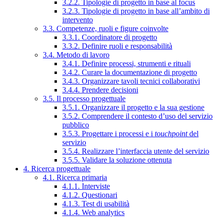
3.2.2. Tipologie di progetto in base al focus
3.2.3. Tipologie di progetto in base all’ambito di
intervento
3.3. Competenze, ruoli e figure coinvolte
3.3.1. Coordinatore di progetto
3.3.2. Definire ruoli e responsabilità
3.4. Metodo di lavoro
3.4.1. Definire processi, strumenti e rituali
3.4.2. Curare la documentazione di progetto
3.4.3. Organizzare tavoli tecnici collaborativi
3.4.4. Prendere decisioni
3.5. Il processo progettuale
3.5.1. Organizzare il progetto e la sua gestione
3.5.2. Comprendere il contesto d’uso del servizio
pubblico
3.5.3. Progettare i processi e i
touchpoint
del
servizio
3.5.4. Realizzare l’interfaccia utente del servizio
3.5.5. Validare la soluzione ottenuta
4. Ricerca progettuale
4.1. Ricerca primaria
4.1.1. Interviste
4.1.2. Questionari
4.1.3. Test di usabilità
4.1.4. Web analytics