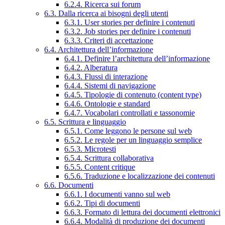
6.2.4. Ricerca sui forum
6.3. Dalla ricerca ai bisogni degli utenti
6.3.1. User stories per definire i contenuti
6.3.2. Job stories per definire i contenuti
6.3.3. Criteri di accettazione
6.4. Architettura dell’informazione
6.4.1. Definire l’architettura dell’informazione
6.4.2. Alberatura
6.4.3. Flussi di interazione
6.4.4. Sistemi di navigazione
6.4.5. Tipologie di contenuto (content type)
6.4.6. Ontologie e standard
6.4.7. Vocabolari controllati e tassonomie
6.5. Scrittura e linguaggio
6.5.1. Come leggono le persone sul web
6.5.2. Le regole per un linguaggio semplice
6.5.3. Microtesti
6.5.4. Scrittura collaborativa
6.5.5. Content critique
6.5.6. Traduzione e localizzazione dei contenuti
6.6. Documenti
6.6.1. I documenti vanno sul web
6.6.2. Tipi di documenti
6.6.3. Formato di lettura dei documenti elettronici
6.6.4. Modalità di produzione dei documenti