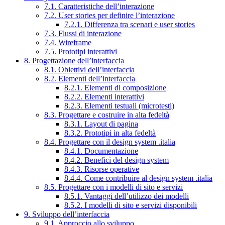
7.1. Caratteristiche dell’interazione
7.2. User stories per definire l’interazione
7.2.1. Differenza tra scenari e user stories
7.3. Flussi di interazione
7.4. Wireframe
7.5. Prototipi interattivi
8. Progettazione dell’interfaccia
8.1. Obiettivi dell’interfaccia
8.2. Elementi dell’interfaccia
8.2.1. Elementi di composizione
8.2.2. Elementi interattivi
8.2.3. Elementi testuali (microtesti)
8.3. Progettare e costruire in alta fedeltà
8.3.1. Layout di pagina
8.3.2. Prototipi in alta fedeltà
8.4. Progettare con il design system .italia
8.4.1. Documentazione
8.4.2. Benefici del design system
8.4.3. Risorse operative
8.4.4. Come contribuire al design system .italia
8.5. Progettare con i modelli di sito e servizi
8.5.1. Vantaggi dell’utilizzo dei modelli
8.5.2. I modelli di sito e servizi disponibili
9. Sviluppo dell’interfaccia
9.1. Approccio allo sviluppo