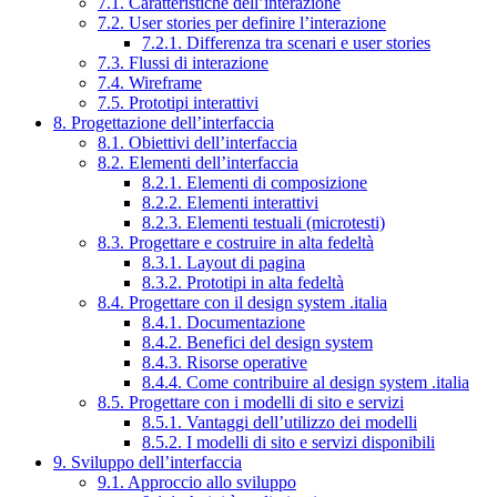
7.1. Caratteristiche dell’interazione
7.2. User stories per definire l’interazione
7.2.1. Differenza tra scenari e user stories
7.3. Flussi di interazione
7.4. Wireframe
7.5. Prototipi interattivi
8. Progettazione dell’interfaccia
8.1. Obiettivi dell’interfaccia
8.2. Elementi dell’interfaccia
8.2.1. Elementi di composizione
8.2.2. Elementi interattivi
8.2.3. Elementi testuali (microtesti)
8.3. Progettare e costruire in alta fedeltà
8.3.1. Layout di pagina
8.3.2. Prototipi in alta fedeltà
8.4. Progettare con il design system .italia
8.4.1. Documentazione
8.4.2. Benefici del design system
8.4.3. Risorse operative
8.4.4. Come contribuire al design system .italia
8.5. Progettare con i modelli di sito e servizi
8.5.1. Vantaggi dell’utilizzo dei modelli
8.5.2. I modelli di sito e servizi disponibili
9. Sviluppo dell’interfaccia
9.1. Approccio allo sviluppo