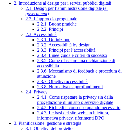
2. Introduzione al design per i servizi pubblici digitali
2.1. Design per l’amministrazione digitale (
e-
government
)
2.2. L’approccio progettuale
2.2.1. Buone pratiche
2.2.2. Principi
2.3. Accessibilità
2.3.1. Definizione
2.3.2. Accessibilità by design
2.3.3. Principi per l’accessibilità
2.3.4. Linee guida e criteri di successo
2.3.5. Come rilasciare una dichiarazione di
accessibilità
2.3.6. Meccanismo di feedback e procedura di
attuazione
2.3.7. Obiettivi accessibilità
2.3.8. Normativa e approfondimenti
2.4. Privacy
2.4.1. Come rispettare la privacy sin dalla
progettazione di un sito o servizio digitale
2.4.2. Richiedi il consenso quando necessario
2.4.3. Le basi del sito web: architettura,
informativa privacy, riferimenti DPO
3. Pianificazione, gestione e strategia
3.1. Obiettivi del progetto