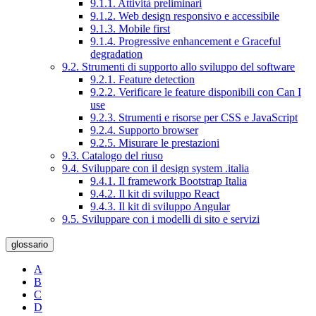
9.1.1. Attività preliminari
9.1.2. Web design responsivo e accessibile
9.1.3. Mobile first
9.1.4. Progressive enhancement e Graceful
degradation
9.2. Strumenti di supporto allo sviluppo del software
9.2.1. Feature detection
9.2.2. Verificare le feature disponibili con Can I
use
9.2.3. Strumenti e risorse per CSS e JavaScript
9.2.4. Supporto browser
9.2.5. Misurare le prestazioni
9.3. Catalogo del riuso
9.4. Sviluppare con il design system .italia
9.4.1. Il framework Bootstrap Italia
9.4.2. Il kit di sviluppo React
9.4.3. Il kit di sviluppo Angular
9.5. Sviluppare con i modelli di sito e servizi
glossario
A
B
C
D