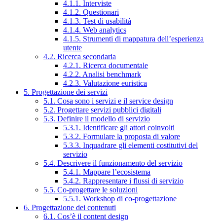
4.1.1. Interviste
4.1.2. Questionari
4.1.3. Test di usabilità
4.1.4. Web analytics
4.1.5. Strumenti di mappatura dell’esperienza
utente
4.2. Ricerca secondaria
4.2.1. Ricerca documentale
4.2.2. Analisi benchmark
4.2.3. Valutazione euristica
5. Progettazione dei servizi
5.1. Cosa sono i servizi e il service design
5.2. Progettare servizi pubblici digitali
5.3. Definire il modello di servizio
5.3.1. Identificare gli attori coinvolti
5.3.2. Formulare la proposta di valore
5.3.3. Inquadrare gli elementi costitutivi del
servizio
5.4. Descrivere il funzionamento del servizio
5.4.1. Mappare l’ecosistema
5.4.2. Rappresentare i flussi di servizio
5.5. Co-progettare le soluzioni
5.5.1. Workshop di co-progettazione
6. Progettazione dei contenuti
6.1. Cos’è il content design