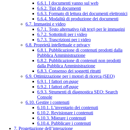
6.6.1. I documenti vanno sul web
6.6.2. Tipi di documenti
6.6.3. Formato di lettura dei documenti elettronici
6.6.4. Modalità di produzione dei documenti
6.7. Immagini e video
6.7.1. Testo alternativo (alt text) per le immagini
6.7.2. Sottotitoli per i video
6.7.3. Trascrizioni per i video
6.8. Proprietà intellettuale e privacy
6.8.1. Pubblicazione di contenuti prodotti dalla
Pubblica Amministrazione
6.8.2. Pubblicazione di contenuti non prodotti
dalla Pubblica Amministrazione
6.8.3. Consenso dei soggetti ritratti
6.9. Ottimizzazione per i motori di ricerca (SEO)
6.9.1. I fattori
on-page
6.9.2. I fattori
off-page
6.9.3. Strumenti di diagnostica SEO: Search
Console
6.10. Gestire i contenuti
6.10.1. L’inventario dei contenuti
6.10.2. Revisionare i contenuti
6.10.3. Migrare i contenuti
6.10.4. Pubblicare i contenuti
7. Progettazione dell’interazione