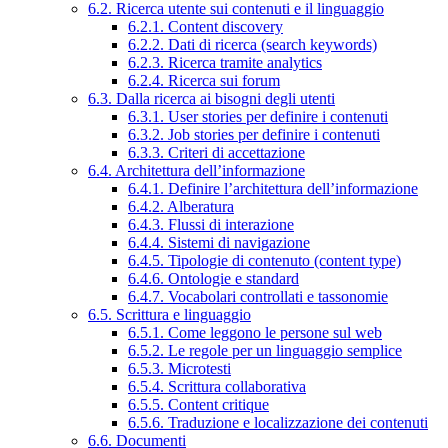
6.2. Ricerca utente sui contenuti e il linguaggio
6.2.1. Content discovery
6.2.2. Dati di ricerca (search keywords)
6.2.3. Ricerca tramite analytics
6.2.4. Ricerca sui forum
6.3. Dalla ricerca ai bisogni degli utenti
6.3.1. User stories per definire i contenuti
6.3.2. Job stories per definire i contenuti
6.3.3. Criteri di accettazione
6.4. Architettura dell’informazione
6.4.1. Definire l’architettura dell’informazione
6.4.2. Alberatura
6.4.3. Flussi di interazione
6.4.4. Sistemi di navigazione
6.4.5. Tipologie di contenuto (content type)
6.4.6. Ontologie e standard
6.4.7. Vocabolari controllati e tassonomie
6.5. Scrittura e linguaggio
6.5.1. Come leggono le persone sul web
6.5.2. Le regole per un linguaggio semplice
6.5.3. Microtesti
6.5.4. Scrittura collaborativa
6.5.5. Content critique
6.5.6. Traduzione e localizzazione dei contenuti
6.6. Documenti