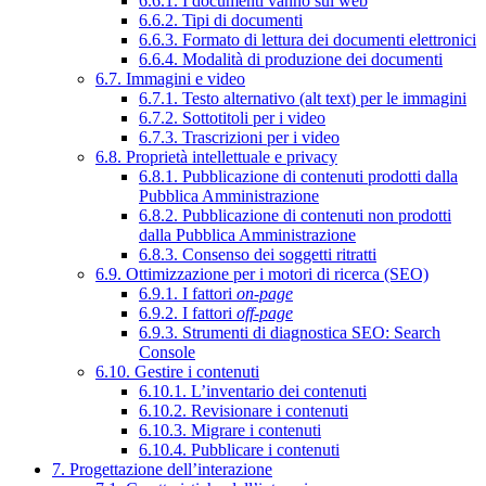
6.6.1. I documenti vanno sul web
6.6.2. Tipi di documenti
6.6.3. Formato di lettura dei documenti elettronici
6.6.4. Modalità di produzione dei documenti
6.7. Immagini e video
6.7.1. Testo alternativo (alt text) per le immagini
6.7.2. Sottotitoli per i video
6.7.3. Trascrizioni per i video
6.8. Proprietà intellettuale e privacy
6.8.1. Pubblicazione di contenuti prodotti dalla
Pubblica Amministrazione
6.8.2. Pubblicazione di contenuti non prodotti
dalla Pubblica Amministrazione
6.8.3. Consenso dei soggetti ritratti
6.9. Ottimizzazione per i motori di ricerca (SEO)
6.9.1. I fattori
on-page
6.9.2. I fattori
off-page
6.9.3. Strumenti di diagnostica SEO: Search
Console
6.10. Gestire i contenuti
6.10.1. L’inventario dei contenuti
6.10.2. Revisionare i contenuti
6.10.3. Migrare i contenuti
6.10.4. Pubblicare i contenuti
7. Progettazione dell’interazione