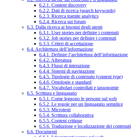
6.2.1. Content discovery
6.2.2. Dati di ricerca (search keywords)
6.2.3. Ricerca tramite analytics
6.2.4. Ricerca sui forum
6.3. Dalla ricerca ai bisogni degli utenti
6.3.1. User stories per definire i contenuti
6.3.2. Job stories per definire i contenuti
6.3.3. Criteri di accettazione
6.4. Architettura dell’informazione
6.4.1. Definire l’architettura dell’informazione
6.4.2. Alberatura
6.4.3. Flussi di interazione
6.4.4. Sistemi di navigazione
6.4.5. Tipologie di contenuto (content type)
6.4.6. Ontologie e standard
6.4.7. Vocabolari controllati e tassonomie
6.5. Scrittura e linguaggio
6.5.1. Come leggono le persone sul web
6.5.2. Le regole per un linguaggio semplice
6.5.3. Microtesti
6.5.4. Scrittura collaborativa
6.5.5. Content critique
6.5.6. Traduzione e localizzazione dei contenuti
6.6. Documenti