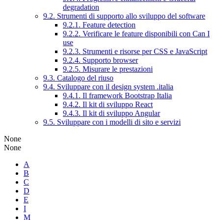
degradation
9.2. Strumenti di supporto allo sviluppo del software
9.2.1. Feature detection
9.2.2. Verificare le feature disponibili con Can I
use
9.2.3. Strumenti e risorse per CSS e JavaScript
9.2.4. Supporto browser
9.2.5. Misurare le prestazioni
9.3. Catalogo del riuso
9.4. Sviluppare con il design system .italia
9.4.1. Il framework Bootstrap Italia
9.4.2. Il kit di sviluppo React
9.4.3. Il kit di sviluppo Angular
9.5. Sviluppare con i modelli di sito e servizi
None
None
A
B
C
D
E
I
M