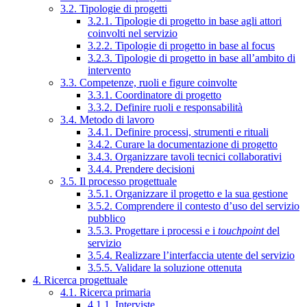
3.2. Tipologie di progetti
3.2.1. Tipologie di progetto in base agli attori
coinvolti nel servizio
3.2.2. Tipologie di progetto in base al focus
3.2.3. Tipologie di progetto in base all’ambito di
intervento
3.3. Competenze, ruoli e figure coinvolte
3.3.1. Coordinatore di progetto
3.3.2. Definire ruoli e responsabilità
3.4. Metodo di lavoro
3.4.1. Definire processi, strumenti e rituali
3.4.2. Curare la documentazione di progetto
3.4.3. Organizzare tavoli tecnici collaborativi
3.4.4. Prendere decisioni
3.5. Il processo progettuale
3.5.1. Organizzare il progetto e la sua gestione
3.5.2. Comprendere il contesto d’uso del servizio
pubblico
3.5.3. Progettare i processi e i
touchpoint
del
servizio
3.5.4. Realizzare l’interfaccia utente del servizio
3.5.5. Validare la soluzione ottenuta
4. Ricerca progettuale
4.1. Ricerca primaria
4.1.1. Interviste