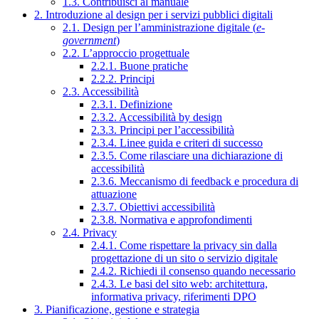
1.3. Contribuisci al manuale
2. Introduzione al design per i servizi pubblici digitali
2.1. Design per l’amministrazione digitale (
e-
government
)
2.2. L’approccio progettuale
2.2.1. Buone pratiche
2.2.2. Principi
2.3. Accessibilità
2.3.1. Definizione
2.3.2. Accessibilità by design
2.3.3. Principi per l’accessibilità
2.3.4. Linee guida e criteri di successo
2.3.5. Come rilasciare una dichiarazione di
accessibilità
2.3.6. Meccanismo di feedback e procedura di
attuazione
2.3.7. Obiettivi accessibilità
2.3.8. Normativa e approfondimenti
2.4. Privacy
2.4.1. Come rispettare la privacy sin dalla
progettazione di un sito o servizio digitale
2.4.2. Richiedi il consenso quando necessario
2.4.3. Le basi del sito web: architettura,
informativa privacy, riferimenti DPO
3. Pianificazione, gestione e strategia