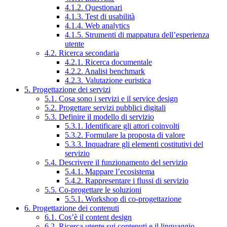
4.1.2. Questionari
4.1.3. Test di usabilità
4.1.4. Web analytics
4.1.5. Strumenti di mappatura dell’esperienza
utente
4.2. Ricerca secondaria
4.2.1. Ricerca documentale
4.2.2. Analisi benchmark
4.2.3. Valutazione euristica
5. Progettazione dei servizi
5.1. Cosa sono i servizi e il service design
5.2. Progettare servizi pubblici digitali
5.3. Definire il modello di servizio
5.3.1. Identificare gli attori coinvolti
5.3.2. Formulare la proposta di valore
5.3.3. Inquadrare gli elementi costitutivi del
servizio
5.4. Descrivere il funzionamento del servizio
5.4.1. Mappare l’ecosistema
5.4.2. Rappresentare i flussi di servizio
5.5. Co-progettare le soluzioni
5.5.1. Workshop di co-progettazione
6. Progettazione dei contenuti
6.1. Cos’è il content design
6.2. Ricerca utente sui contenuti e il linguaggio