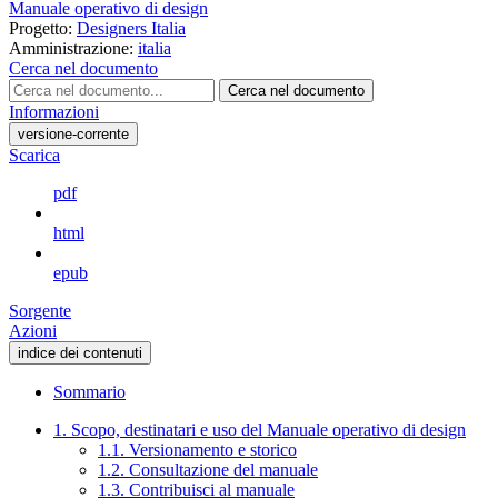
Manuale operativo di design
Progetto:
Designers Italia
Amministrazione:
italia
Cerca nel documento
Cerca nel documento
Informazioni
versione-corrente
Scarica
pdf
html
epub
Sorgente
Azioni
indice dei contenuti
Sommario
1. Scopo, destinatari e uso del Manuale operativo di design
1.1. Versionamento e storico
1.2. Consultazione del manuale
1.3. Contribuisci al manuale