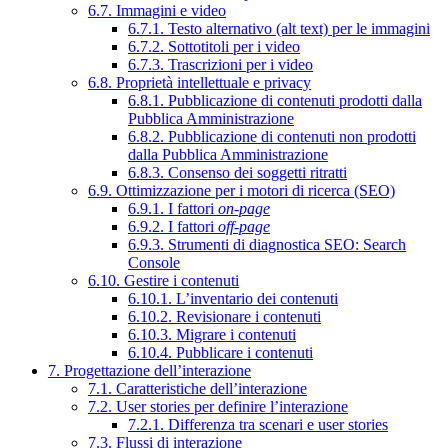
6.7. Immagini e video
6.7.1. Testo alternativo (alt text) per le immagini
6.7.2. Sottotitoli per i video
6.7.3. Trascrizioni per i video
6.8. Proprietà intellettuale e privacy
6.8.1. Pubblicazione di contenuti prodotti dalla
Pubblica Amministrazione
6.8.2. Pubblicazione di contenuti non prodotti
dalla Pubblica Amministrazione
6.8.3. Consenso dei soggetti ritratti
6.9. Ottimizzazione per i motori di ricerca (SEO)
6.9.1. I fattori
on-page
6.9.2. I fattori
off-page
6.9.3. Strumenti di diagnostica SEO: Search
Console
6.10. Gestire i contenuti
6.10.1. L’inventario dei contenuti
6.10.2. Revisionare i contenuti
6.10.3. Migrare i contenuti
6.10.4. Pubblicare i contenuti
7. Progettazione dell’interazione
7.1. Caratteristiche dell’interazione
7.2. User stories per definire l’interazione
7.2.1. Differenza tra scenari e user stories
7.3. Flussi di interazione