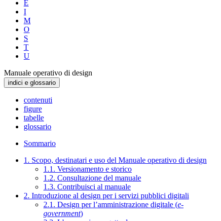
E
I
M
O
S
T
U
Manuale operativo di design
indici e glossario
contenuti
figure
tabelle
glossario
Sommario
1. Scopo, destinatari e uso del Manuale operativo di design
1.1. Versionamento e storico
1.2. Consultazione del manuale
1.3. Contribuisci al manuale
2. Introduzione al design per i servizi pubblici digitali
2.1. Design per l’amministrazione digitale (
e-
government
)