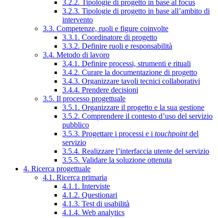
3.2.2. Tipologie di progetto in base al focus
3.2.3. Tipologie di progetto in base all’ambito di
intervento
3.3. Competenze, ruoli e figure coinvolte
3.3.1. Coordinatore di progetto
3.3.2. Definire ruoli e responsabilità
3.4. Metodo di lavoro
3.4.1. Definire processi, strumenti e rituali
3.4.2. Curare la documentazione di progetto
3.4.3. Organizzare tavoli tecnici collaborativi
3.4.4. Prendere decisioni
3.5. Il processo progettuale
3.5.1. Organizzare il progetto e la sua gestione
3.5.2. Comprendere il contesto d’uso del servizio
pubblico
3.5.3. Progettare i processi e i
touchpoint
del
servizio
3.5.4. Realizzare l’interfaccia utente del servizio
3.5.5. Validare la soluzione ottenuta
4. Ricerca progettuale
4.1. Ricerca primaria
4.1.1. Interviste
4.1.2. Questionari
4.1.3. Test di usabilità
4.1.4. Web analytics