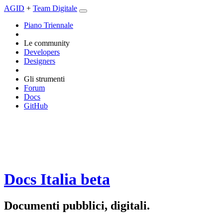
AGID
+
Team Digitale
Piano Triennale
Le community
Developers
Designers
Gli strumenti
Forum
Docs
GitHub
Docs Italia
beta
Documenti pubblici, digitali.