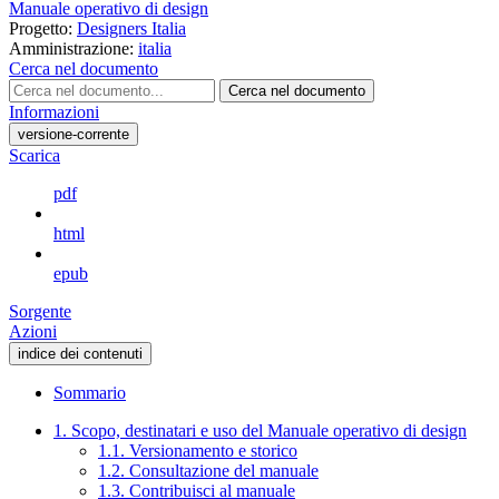
Manuale operativo di design
Progetto:
Designers Italia
Amministrazione:
italia
Cerca nel documento
Cerca nel documento
Informazioni
versione-corrente
Scarica
pdf
html
epub
Sorgente
Azioni
indice dei contenuti
Sommario
1. Scopo, destinatari e uso del Manuale operativo di design
1.1. Versionamento e storico
1.2. Consultazione del manuale
1.3. Contribuisci al manuale