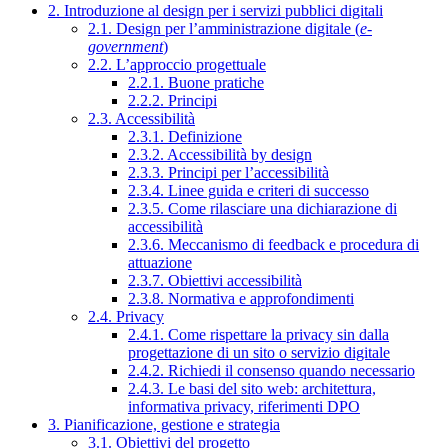
2. Introduzione al design per i servizi pubblici digitali
2.1. Design per l’amministrazione digitale (
e-
government
)
2.2. L’approccio progettuale
2.2.1. Buone pratiche
2.2.2. Principi
2.3. Accessibilità
2.3.1. Definizione
2.3.2. Accessibilità by design
2.3.3. Principi per l’accessibilità
2.3.4. Linee guida e criteri di successo
2.3.5. Come rilasciare una dichiarazione di
accessibilità
2.3.6. Meccanismo di feedback e procedura di
attuazione
2.3.7. Obiettivi accessibilità
2.3.8. Normativa e approfondimenti
2.4. Privacy
2.4.1. Come rispettare la privacy sin dalla
progettazione di un sito o servizio digitale
2.4.2. Richiedi il consenso quando necessario
2.4.3. Le basi del sito web: architettura,
informativa privacy, riferimenti DPO
3. Pianificazione, gestione e strategia
3.1. Obiettivi del progetto