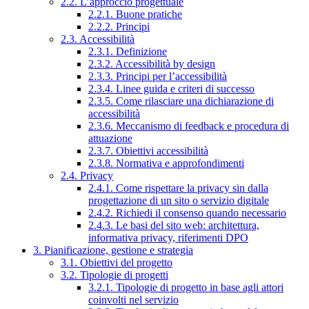
2.2. L’approccio progettuale
2.2.1. Buone pratiche
2.2.2. Principi
2.3. Accessibilità
2.3.1. Definizione
2.3.2. Accessibilità by design
2.3.3. Principi per l’accessibilità
2.3.4. Linee guida e criteri di successo
2.3.5. Come rilasciare una dichiarazione di
accessibilità
2.3.6. Meccanismo di feedback e procedura di
attuazione
2.3.7. Obiettivi accessibilità
2.3.8. Normativa e approfondimenti
2.4. Privacy
2.4.1. Come rispettare la privacy sin dalla
progettazione di un sito o servizio digitale
2.4.2. Richiedi il consenso quando necessario
2.4.3. Le basi del sito web: architettura,
informativa privacy, riferimenti DPO
3. Pianificazione, gestione e strategia
3.1. Obiettivi del progetto
3.2. Tipologie di progetti
3.2.1. Tipologie di progetto in base agli attori
coinvolti nel servizio