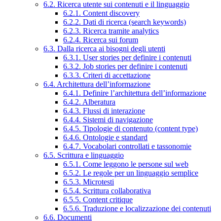
6.2. Ricerca utente sui contenuti e il linguaggio
6.2.1. Content discovery
6.2.2. Dati di ricerca (search keywords)
6.2.3. Ricerca tramite analytics
6.2.4. Ricerca sui forum
6.3. Dalla ricerca ai bisogni degli utenti
6.3.1. User stories per definire i contenuti
6.3.2. Job stories per definire i contenuti
6.3.3. Criteri di accettazione
6.4. Architettura dell’informazione
6.4.1. Definire l’architettura dell’informazione
6.4.2. Alberatura
6.4.3. Flussi di interazione
6.4.4. Sistemi di navigazione
6.4.5. Tipologie di contenuto (content type)
6.4.6. Ontologie e standard
6.4.7. Vocabolari controllati e tassonomie
6.5. Scrittura e linguaggio
6.5.1. Come leggono le persone sul web
6.5.2. Le regole per un linguaggio semplice
6.5.3. Microtesti
6.5.4. Scrittura collaborativa
6.5.5. Content critique
6.5.6. Traduzione e localizzazione dei contenuti
6.6. Documenti