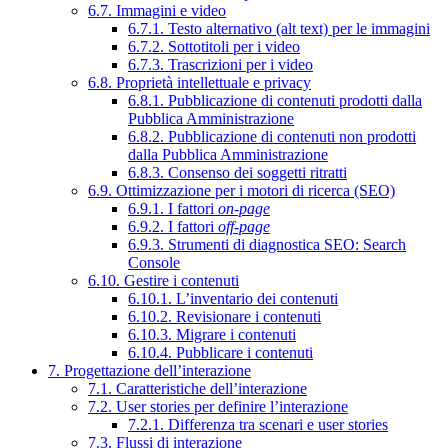
6.7. Immagini e video
6.7.1. Testo alternativo (alt text) per le immagini
6.7.2. Sottotitoli per i video
6.7.3. Trascrizioni per i video
6.8. Proprietà intellettuale e privacy
6.8.1. Pubblicazione di contenuti prodotti dalla
Pubblica Amministrazione
6.8.2. Pubblicazione di contenuti non prodotti
dalla Pubblica Amministrazione
6.8.3. Consenso dei soggetti ritratti
6.9. Ottimizzazione per i motori di ricerca (SEO)
6.9.1. I fattori
on-page
6.9.2. I fattori
off-page
6.9.3. Strumenti di diagnostica SEO: Search
Console
6.10. Gestire i contenuti
6.10.1. L’inventario dei contenuti
6.10.2. Revisionare i contenuti
6.10.3. Migrare i contenuti
6.10.4. Pubblicare i contenuti
7. Progettazione dell’interazione
7.1. Caratteristiche dell’interazione
7.2. User stories per definire l’interazione
7.2.1. Differenza tra scenari e user stories
7.3. Flussi di interazione