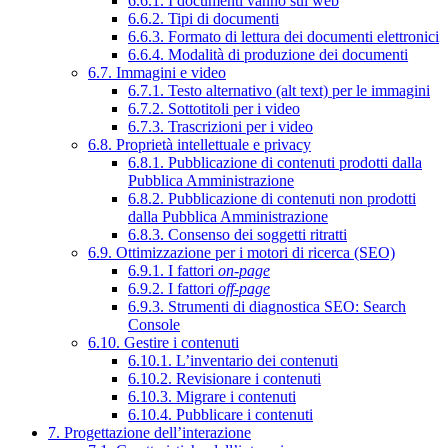
6.6.1. I documenti vanno sul web
6.6.2. Tipi di documenti
6.6.3. Formato di lettura dei documenti elettronici
6.6.4. Modalità di produzione dei documenti
6.7. Immagini e video
6.7.1. Testo alternativo (alt text) per le immagini
6.7.2. Sottotitoli per i video
6.7.3. Trascrizioni per i video
6.8. Proprietà intellettuale e privacy
6.8.1. Pubblicazione di contenuti prodotti dalla
Pubblica Amministrazione
6.8.2. Pubblicazione di contenuti non prodotti
dalla Pubblica Amministrazione
6.8.3. Consenso dei soggetti ritratti
6.9. Ottimizzazione per i motori di ricerca (SEO)
6.9.1. I fattori
on-page
6.9.2. I fattori
off-page
6.9.3. Strumenti di diagnostica SEO: Search
Console
6.10. Gestire i contenuti
6.10.1. L’inventario dei contenuti
6.10.2. Revisionare i contenuti
6.10.3. Migrare i contenuti
6.10.4. Pubblicare i contenuti
7. Progettazione dell’interazione