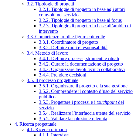
3.2. Tipologie di progetti
3.2.1. Tipologie di progetto in base agli attori
coinvolti nel servizio
3.2.2. Tipologie di progetto in base al focus
3.2.3. Tipologie di progetto in base all’ambito di
intervento
3.3. Competenze, ruoli e figure coinvolte
3.3.1. Coordinatore di progetto
3.3.2. Definire ruoli e responsabilità
3.4. Metodo di lavoro
3.4.1. Definire processi, strumenti e rituali
3.4.2. Curare la documentazione di progetto
3.4.3. Organizzare tavoli tecnici collaborativi
3.4.4. Prendere decisioni
3.5. Il processo progettuale
3.5.1. Organizzare il progetto e la sua gestione
3.5.2. Comprendere il contesto d’uso del servizio
pubblico
3.5.3. Progettare i processi e i
touchpoint
del
servizio
3.5.4. Realizzare l’interfaccia utente del servizio
3.5.5. Validare la soluzione ottenuta
4. Ricerca progettuale
4.1. Ricerca primaria
4.1.1. Interviste