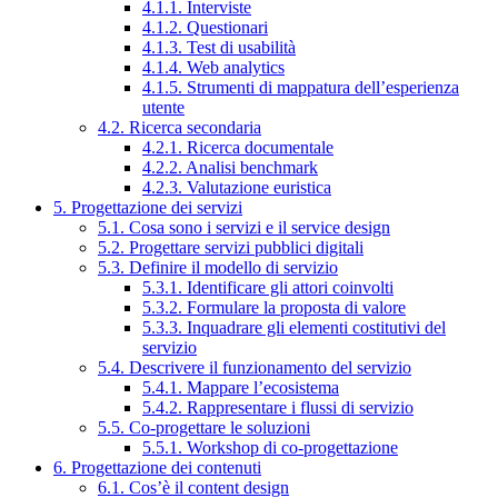
4.1.1. Interviste
4.1.2. Questionari
4.1.3. Test di usabilità
4.1.4. Web analytics
4.1.5. Strumenti di mappatura dell’esperienza
utente
4.2. Ricerca secondaria
4.2.1. Ricerca documentale
4.2.2. Analisi benchmark
4.2.3. Valutazione euristica
5. Progettazione dei servizi
5.1. Cosa sono i servizi e il service design
5.2. Progettare servizi pubblici digitali
5.3. Definire il modello di servizio
5.3.1. Identificare gli attori coinvolti
5.3.2. Formulare la proposta di valore
5.3.3. Inquadrare gli elementi costitutivi del
servizio
5.4. Descrivere il funzionamento del servizio
5.4.1. Mappare l’ecosistema
5.4.2. Rappresentare i flussi di servizio
5.5. Co-progettare le soluzioni
5.5.1. Workshop di co-progettazione
6. Progettazione dei contenuti
6.1. Cos’è il content design