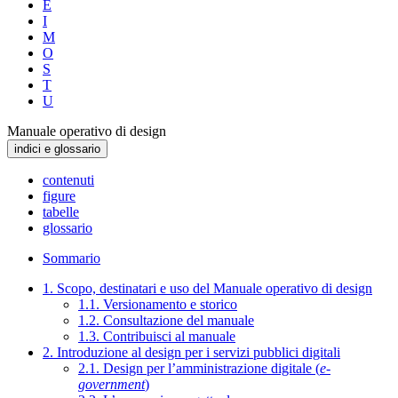
E
I
M
O
S
T
U
Manuale operativo di design
indici e glossario
contenuti
figure
tabelle
glossario
Sommario
1. Scopo, destinatari e uso del Manuale operativo di design
1.1. Versionamento e storico
1.2. Consultazione del manuale
1.3. Contribuisci al manuale
2. Introduzione al design per i servizi pubblici digitali
2.1. Design per l’amministrazione digitale (
e-
government
)