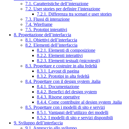
7.1. Caratteristiche dell’interazione
7.2. User stories per definire l’interazione
7.2.1. Differenza tra scenari e user stories
7.3. Flussi di interazione
7.4. Wireframe
7.5. Prototipi interattivi
8. Progettazione dell’interfaccia
8.1. Obiettivi dell’interfaccia
8.2. Elementi dell’interfaccia
8.2.1. Elementi di composizione
8.2.2. Elementi interattivi
8.2.3. Elementi testuali (microtesti)
8.3. Progettare e costruire in alta fedeltà
8.3.1. Layout di pagina
8.3.2. Prototipi in alta fedeltà
8.4. Progettare con il design system .italia
8.4.1. Documentazione
8.4.2. Benefici del design system
8.4.3. Risorse operative
8.4.4. Come contribuire al design system .italia
8.5. Progettare con i modelli di sito e servizi
8.5.1. Vantaggi dell’utilizzo dei modelli
8.5.2. I modelli di sito e servizi disponibili
9. Sviluppo dell’interfaccia
9.1. Approccio allo sviluppo