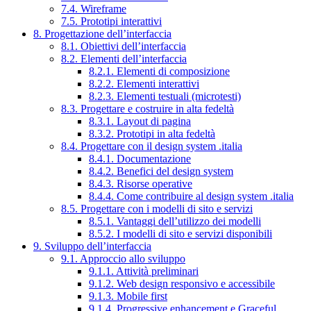
7.4. Wireframe
7.5. Prototipi interattivi
8. Progettazione dell’interfaccia
8.1. Obiettivi dell’interfaccia
8.2. Elementi dell’interfaccia
8.2.1. Elementi di composizione
8.2.2. Elementi interattivi
8.2.3. Elementi testuali (microtesti)
8.3. Progettare e costruire in alta fedeltà
8.3.1. Layout di pagina
8.3.2. Prototipi in alta fedeltà
8.4. Progettare con il design system .italia
8.4.1. Documentazione
8.4.2. Benefici del design system
8.4.3. Risorse operative
8.4.4. Come contribuire al design system .italia
8.5. Progettare con i modelli di sito e servizi
8.5.1. Vantaggi dell’utilizzo dei modelli
8.5.2. I modelli di sito e servizi disponibili
9. Sviluppo dell’interfaccia
9.1. Approccio allo sviluppo
9.1.1. Attività preliminari
9.1.2. Web design responsivo e accessibile
9.1.3. Mobile first
9.1.4. Progressive enhancement e Graceful