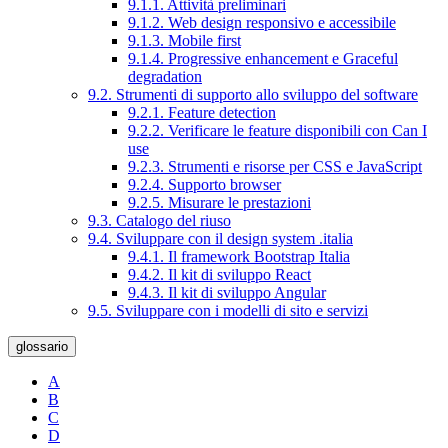
9.1.1. Attività preliminari
9.1.2. Web design responsivo e accessibile
9.1.3. Mobile first
9.1.4. Progressive enhancement e Graceful
degradation
9.2. Strumenti di supporto allo sviluppo del software
9.2.1. Feature detection
9.2.2. Verificare le feature disponibili con Can I
use
9.2.3. Strumenti e risorse per CSS e JavaScript
9.2.4. Supporto browser
9.2.5. Misurare le prestazioni
9.3. Catalogo del riuso
9.4. Sviluppare con il design system .italia
9.4.1. Il framework Bootstrap Italia
9.4.2. Il kit di sviluppo React
9.4.3. Il kit di sviluppo Angular
9.5. Sviluppare con i modelli di sito e servizi
glossario
A
B
C
D