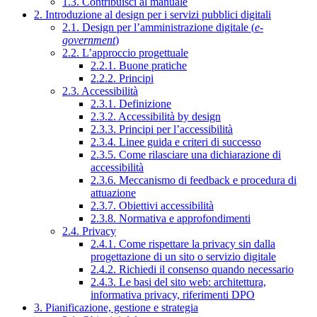
1.3. Contribuisci al manuale
2. Introduzione al design per i servizi pubblici digitali
2.1. Design per l’amministrazione digitale (
e-
government
)
2.2. L’approccio progettuale
2.2.1. Buone pratiche
2.2.2. Principi
2.3. Accessibilità
2.3.1. Definizione
2.3.2. Accessibilità by design
2.3.3. Principi per l’accessibilità
2.3.4. Linee guida e criteri di successo
2.3.5. Come rilasciare una dichiarazione di
accessibilità
2.3.6. Meccanismo di feedback e procedura di
attuazione
2.3.7. Obiettivi accessibilità
2.3.8. Normativa e approfondimenti
2.4. Privacy
2.4.1. Come rispettare la privacy sin dalla
progettazione di un sito o servizio digitale
2.4.2. Richiedi il consenso quando necessario
2.4.3. Le basi del sito web: architettura,
informativa privacy, riferimenti DPO
3. Pianificazione, gestione e strategia