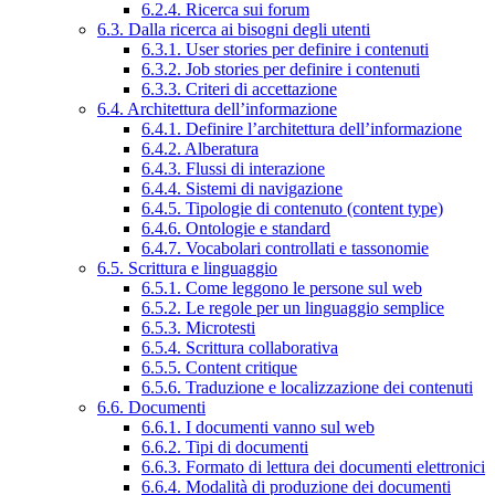
6.2.4. Ricerca sui forum
6.3. Dalla ricerca ai bisogni degli utenti
6.3.1. User stories per definire i contenuti
6.3.2. Job stories per definire i contenuti
6.3.3. Criteri di accettazione
6.4. Architettura dell’informazione
6.4.1. Definire l’architettura dell’informazione
6.4.2. Alberatura
6.4.3. Flussi di interazione
6.4.4. Sistemi di navigazione
6.4.5. Tipologie di contenuto (content type)
6.4.6. Ontologie e standard
6.4.7. Vocabolari controllati e tassonomie
6.5. Scrittura e linguaggio
6.5.1. Come leggono le persone sul web
6.5.2. Le regole per un linguaggio semplice
6.5.3. Microtesti
6.5.4. Scrittura collaborativa
6.5.5. Content critique
6.5.6. Traduzione e localizzazione dei contenuti
6.6. Documenti
6.6.1. I documenti vanno sul web
6.6.2. Tipi di documenti
6.6.3. Formato di lettura dei documenti elettronici
6.6.4. Modalità di produzione dei documenti