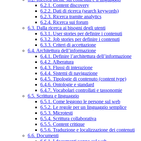
6.2.1. Content discovery
6.2.2. Dati di ricerca (search keywords)
6.2.3. Ricerca tramite analytics
6.2.4. Ricerca sui forum
6.3. Dalla ricerca ai bisogni degli utenti
6.3.1. User stories per definire i contenuti
6.3.2. Job stories per definire i contenuti
6.3.3. Criteri di accettazione
6.4. Architettura dell’informazione
6.4.1. Definire l’architettura dell’informazione
6.4.2. Alberatura
6.4.3. Flussi di interazione
6.4.4. Sistemi di navigazione
6.4.5. Tipologie di contenuto (content type)
6.4.6. Ontologie e standard
6.4.7. Vocabolari controllati e tassonomie
6.5. Scrittura e linguaggio
6.5.1. Come leggono le persone sul web
6.5.2. Le regole per un linguaggio semplice
6.5.3. Microtesti
6.5.4. Scrittura collaborativa
6.5.5. Content critique
6.5.6. Traduzione e localizzazione dei contenuti
6.6. Documenti