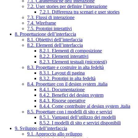
7.1. Caratteristiche dell’interazione
7.2. User stories per definire l’interazione
7.2.1. Differenza tra scenari e user stories
7.3. Flussi di interazione
7.4. Wireframe
7.5. Prototipi interattivi
8. Progettazione dell’interfaccia
8.1. Obiettivi dell’interfaccia
8.2. Elementi dell’interfaccia
8.2.1. Elementi di composizione
8.2.2. Elementi interattivi
8.2.3. Elementi testuali (microtesti)
8.3. Progettare e costruire in alta fedeltà
8.3.1. Layout di pagina
8.3.2. Prototipi in alta fedeltà
8.4. Progettare con il design system .italia
8.4.1. Documentazione
8.4.2. Benefici del design system
8.4.3. Risorse operative
8.4.4. Come contribuire al design system .italia
8.5. Progettare con i modelli di sito e servizi
8.5.1. Vantaggi dell’utilizzo dei modelli
8.5.2. I modelli di sito e servizi disponibili
9. Sviluppo dell’interfaccia
9.1. Approccio allo sviluppo