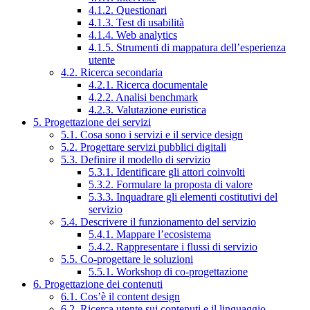
4.1.2. Questionari
4.1.3. Test di usabilità
4.1.4. Web analytics
4.1.5. Strumenti di mappatura dell’esperienza
utente
4.2. Ricerca secondaria
4.2.1. Ricerca documentale
4.2.2. Analisi benchmark
4.2.3. Valutazione euristica
5. Progettazione dei servizi
5.1. Cosa sono i servizi e il service design
5.2. Progettare servizi pubblici digitali
5.3. Definire il modello di servizio
5.3.1. Identificare gli attori coinvolti
5.3.2. Formulare la proposta di valore
5.3.3. Inquadrare gli elementi costitutivi del
servizio
5.4. Descrivere il funzionamento del servizio
5.4.1. Mappare l’ecosistema
5.4.2. Rappresentare i flussi di servizio
5.5. Co-progettare le soluzioni
5.5.1. Workshop di co-progettazione
6. Progettazione dei contenuti
6.1. Cos’è il content design
6.2. Ricerca utente sui contenuti e il linguaggio