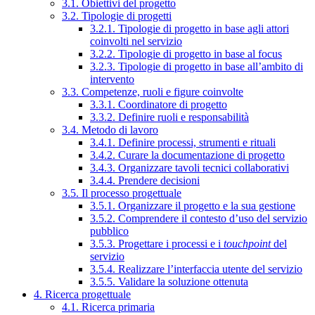
3.1. Obiettivi del progetto
3.2. Tipologie di progetti
3.2.1. Tipologie di progetto in base agli attori
coinvolti nel servizio
3.2.2. Tipologie di progetto in base al focus
3.2.3. Tipologie di progetto in base all’ambito di
intervento
3.3. Competenze, ruoli e figure coinvolte
3.3.1. Coordinatore di progetto
3.3.2. Definire ruoli e responsabilità
3.4. Metodo di lavoro
3.4.1. Definire processi, strumenti e rituali
3.4.2. Curare la documentazione di progetto
3.4.3. Organizzare tavoli tecnici collaborativi
3.4.4. Prendere decisioni
3.5. Il processo progettuale
3.5.1. Organizzare il progetto e la sua gestione
3.5.2. Comprendere il contesto d’uso del servizio
pubblico
3.5.3. Progettare i processi e i
touchpoint
del
servizio
3.5.4. Realizzare l’interfaccia utente del servizio
3.5.5. Validare la soluzione ottenuta
4. Ricerca progettuale
4.1. Ricerca primaria