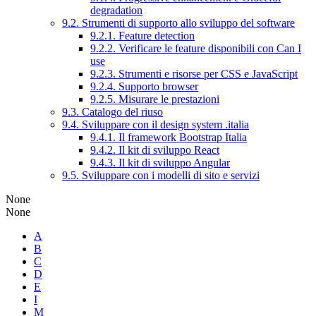
degradation
9.2. Strumenti di supporto allo sviluppo del software
9.2.1. Feature detection
9.2.2. Verificare le feature disponibili con Can I
use
9.2.3. Strumenti e risorse per CSS e JavaScript
9.2.4. Supporto browser
9.2.5. Misurare le prestazioni
9.3. Catalogo del riuso
9.4. Sviluppare con il design system .italia
9.4.1. Il framework Bootstrap Italia
9.4.2. Il kit di sviluppo React
9.4.3. Il kit di sviluppo Angular
9.5. Sviluppare con i modelli di sito e servizi
None
None
A
B
C
D
E
I
M