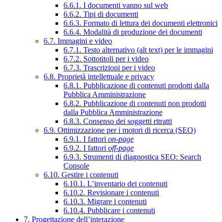
6.6.1. I documenti vanno sul web
6.6.2. Tipi di documenti
6.6.3. Formato di lettura dei documenti elettronici
6.6.4. Modalità di produzione dei documenti
6.7. Immagini e video
6.7.1. Testo alternativo (alt text) per le immagini
6.7.2. Sottotitoli per i video
6.7.3. Trascrizioni per i video
6.8. Proprietà intellettuale e privacy
6.8.1. Pubblicazione di contenuti prodotti dalla
Pubblica Amministrazione
6.8.2. Pubblicazione di contenuti non prodotti
dalla Pubblica Amministrazione
6.8.3. Consenso dei soggetti ritratti
6.9. Ottimizzazione per i motori di ricerca (SEO)
6.9.1. I fattori
on-page
6.9.2. I fattori
off-page
6.9.3. Strumenti di diagnostica SEO: Search
Console
6.10. Gestire i contenuti
6.10.1. L’inventario dei contenuti
6.10.2. Revisionare i contenuti
6.10.3. Migrare i contenuti
6.10.4. Pubblicare i contenuti
7. Progettazione dell’interazione