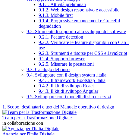
9.1.1. Attività preliminari
9.1.2. Web design responsivo e accessibile
9.1.3. Mobile first
9.1.4. Progressive enhancement e Graceful
degradation
9.2. Strumenti di supporto allo sviluppo del software
9.2.1. Feature detection
9.2.2. Verificare le feature disponibili con Can I
use
9.2.3. Strumenti e risorse per CSS e JavaScript
9.2.4. Supporto browser
9.2.5. Misurare le prestazioni
9.3. Catalogo del riuso
9.4. Sviluppare con il design system .italia
9.4.1. Il framework Bootstrap Italia
9.4.2. Il kit di sviluppo React
9.4.3. Il kit di sviluppo Angular
9.5. Sviluppare con i modelli di sito e servizi
1. Scopo, destinatari e uso del Manuale operativo di design
Team per la Trasformazione Digitale
in collaborazione con
Agenzia per l'Italia Digitale