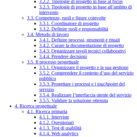
3.2.2. Tipologie di progetto in base al focus
3.2.3. Tipologie di progetto in base all’ambito di
intervento
3.3. Competenze, ruoli e figure coinvolte
3.3.1. Coordinatore di progetto
3.3.2. Definire ruoli e responsabilità
3.4. Metodo di lavoro
3.4.1. Definire processi, strumenti e rituali
3.4.2. Curare la documentazione di progetto
3.4.3. Organizzare tavoli tecnici collaborativi
3.4.4. Prendere decisioni
3.5. Il processo progettuale
3.5.1. Organizzare il progetto e la sua gestione
3.5.2. Comprendere il contesto d’uso del servizio
pubblico
3.5.3. Progettare i processi e i
touchpoint
del
servizio
3.5.4. Realizzare l’interfaccia utente del servizio
3.5.5. Validare la soluzione ottenuta
4. Ricerca progettuale
4.1. Ricerca primaria
4.1.1. Interviste
4.1.2. Questionari
4.1.3. Test di usabilità
4.1.4. Web analytics