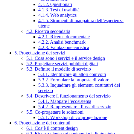
4.1.2. Questionari
4.1.3. Test di usabilità
4.1.4. Web analytics
4.1.5. Strumenti di mappatura dell’esperienza
utente
4.2. Ricerca secondaria
4.2.1. Ricerca documentale
4.2.2. Analisi benchmark
4.2.3. Valutazione euristica
5. Progettazione dei servizi
5.1. Cosa sono i servizi e il service design
5.2. Progettare servizi pubblici digitali
5.3. Definire il modello di servizio
5.3.1. Identificare gli attori coinvolti
5.3.2. Formulare la proposta di valore
5.3.3. Inquadrare gli elementi costitutivi del
servizio
5.4. Descrivere il funzionamento del servizio
5.4.1. Mappare l’ecosistema
5.4.2. Rappresentare i flussi di servizio
5.5. Co-progettare le soluzioni
5.5.1. Workshop di co-progettazione
6. Progettazione dei contenuti
6.1. Cos’è il content design
6.2. Ricerca utente sui contenuti e il linguaggio