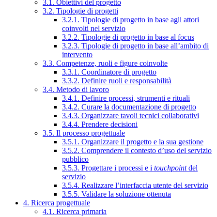
3.1. Obiettivi del progetto
3.2. Tipologie di progetti
3.2.1. Tipologie di progetto in base agli attori
coinvolti nel servizio
3.2.2. Tipologie di progetto in base al focus
3.2.3. Tipologie di progetto in base all’ambito di
intervento
3.3. Competenze, ruoli e figure coinvolte
3.3.1. Coordinatore di progetto
3.3.2. Definire ruoli e responsabilità
3.4. Metodo di lavoro
3.4.1. Definire processi, strumenti e rituali
3.4.2. Curare la documentazione di progetto
3.4.3. Organizzare tavoli tecnici collaborativi
3.4.4. Prendere decisioni
3.5. Il processo progettuale
3.5.1. Organizzare il progetto e la sua gestione
3.5.2. Comprendere il contesto d’uso del servizio
pubblico
3.5.3. Progettare i processi e i
touchpoint
del
servizio
3.5.4. Realizzare l’interfaccia utente del servizio
3.5.5. Validare la soluzione ottenuta
4. Ricerca progettuale
4.1. Ricerca primaria