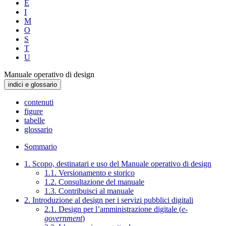
E
I
M
O
S
T
U
Manuale operativo di design
indici e glossario
contenuti
figure
tabelle
glossario
Sommario
1. Scopo, destinatari e uso del Manuale operativo di design
1.1. Versionamento e storico
1.2. Consultazione del manuale
1.3. Contribuisci al manuale
2. Introduzione al design per i servizi pubblici digitali
2.1. Design per l’amministrazione digitale (
e-
government
)