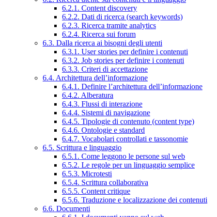
6.2.1. Content discovery
6.2.2. Dati di ricerca (search keywords)
6.2.3. Ricerca tramite analytics
6.2.4. Ricerca sui forum
6.3. Dalla ricerca ai bisogni degli utenti
6.3.1. User stories per definire i contenuti
6.3.2. Job stories per definire i contenuti
6.3.3. Criteri di accettazione
6.4. Architettura dell’informazione
6.4.1. Definire l’architettura dell’informazione
6.4.2. Alberatura
6.4.3. Flussi di interazione
6.4.4. Sistemi di navigazione
6.4.5. Tipologie di contenuto (content type)
6.4.6. Ontologie e standard
6.4.7. Vocabolari controllati e tassonomie
6.5. Scrittura e linguaggio
6.5.1. Come leggono le persone sul web
6.5.2. Le regole per un linguaggio semplice
6.5.3. Microtesti
6.5.4. Scrittura collaborativa
6.5.5. Content critique
6.5.6. Traduzione e localizzazione dei contenuti
6.6. Documenti