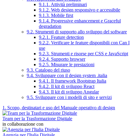
9.1.1. Attività preliminari
9.1.2. Web design responsivo e accessibile
9.1.3. Mobile first
9.1.4. Progressive enhancement e Graceful
degradation
9.2. Strumenti di supporto allo sviluppo del software
9.2.1. Feature detection
9.2.2. Verificare le feature disponibili con Can I
use
9.2.3. Strumenti e risorse per CSS e JavaScript
9.2.4. Supporto browser
9.2.5. Misurare le prestazioni
9.3. Catalogo del riuso
9.4. Sviluppare con il design system .italia
9.4.1. Il framework Bootstrap Italia
9.4.2. Il kit di sviluppo React
9.4.3. Il kit di sviluppo Angular
9.5. Sviluppare con i modelli di sito e servizi
1. Scopo, destinatari e uso del Manuale operativo di design
Team per la Trasformazione Digitale
in collaborazione con
Agenzia per l'Italia Digitale