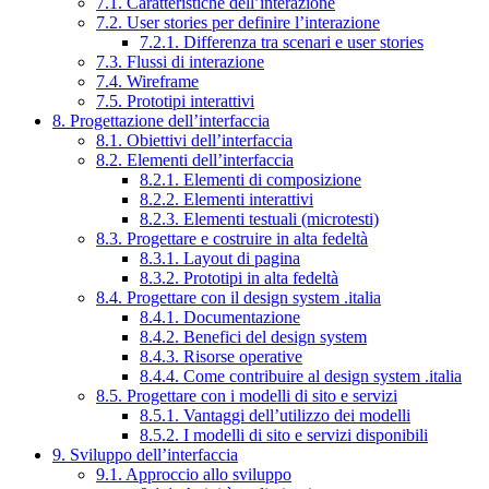
7.1. Caratteristiche dell’interazione
7.2. User stories per definire l’interazione
7.2.1. Differenza tra scenari e user stories
7.3. Flussi di interazione
7.4. Wireframe
7.5. Prototipi interattivi
8. Progettazione dell’interfaccia
8.1. Obiettivi dell’interfaccia
8.2. Elementi dell’interfaccia
8.2.1. Elementi di composizione
8.2.2. Elementi interattivi
8.2.3. Elementi testuali (microtesti)
8.3. Progettare e costruire in alta fedeltà
8.3.1. Layout di pagina
8.3.2. Prototipi in alta fedeltà
8.4. Progettare con il design system .italia
8.4.1. Documentazione
8.4.2. Benefici del design system
8.4.3. Risorse operative
8.4.4. Come contribuire al design system .italia
8.5. Progettare con i modelli di sito e servizi
8.5.1. Vantaggi dell’utilizzo dei modelli
8.5.2. I modelli di sito e servizi disponibili
9. Sviluppo dell’interfaccia
9.1. Approccio allo sviluppo