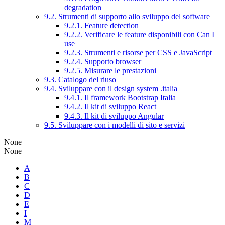
degradation
9.2. Strumenti di supporto allo sviluppo del software
9.2.1. Feature detection
9.2.2. Verificare le feature disponibili con Can I
use
9.2.3. Strumenti e risorse per CSS e JavaScript
9.2.4. Supporto browser
9.2.5. Misurare le prestazioni
9.3. Catalogo del riuso
9.4. Sviluppare con il design system .italia
9.4.1. Il framework Bootstrap Italia
9.4.2. Il kit di sviluppo React
9.4.3. Il kit di sviluppo Angular
9.5. Sviluppare con i modelli di sito e servizi
None
None
A
B
C
D
E
I
M