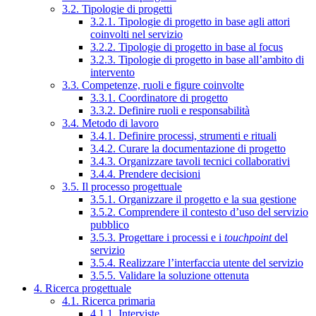
3.2. Tipologie di progetti
3.2.1. Tipologie di progetto in base agli attori
coinvolti nel servizio
3.2.2. Tipologie di progetto in base al focus
3.2.3. Tipologie di progetto in base all’ambito di
intervento
3.3. Competenze, ruoli e figure coinvolte
3.3.1. Coordinatore di progetto
3.3.2. Definire ruoli e responsabilità
3.4. Metodo di lavoro
3.4.1. Definire processi, strumenti e rituali
3.4.2. Curare la documentazione di progetto
3.4.3. Organizzare tavoli tecnici collaborativi
3.4.4. Prendere decisioni
3.5. Il processo progettuale
3.5.1. Organizzare il progetto e la sua gestione
3.5.2. Comprendere il contesto d’uso del servizio
pubblico
3.5.3. Progettare i processi e i
touchpoint
del
servizio
3.5.4. Realizzare l’interfaccia utente del servizio
3.5.5. Validare la soluzione ottenuta
4. Ricerca progettuale
4.1. Ricerca primaria
4.1.1. Interviste