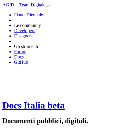
AGID
+
Team Digitale
Piano Triennale
Le community
Developers
Designers
Gli strumenti
Forum
Docs
GitHub
Docs Italia
beta
Documenti pubblici, digitali.