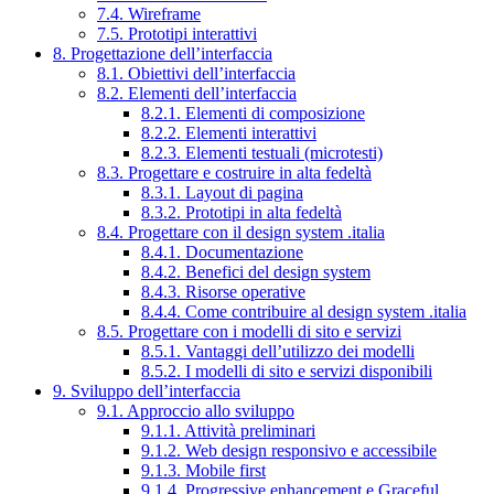
7.4. Wireframe
7.5. Prototipi interattivi
8. Progettazione dell’interfaccia
8.1. Obiettivi dell’interfaccia
8.2. Elementi dell’interfaccia
8.2.1. Elementi di composizione
8.2.2. Elementi interattivi
8.2.3. Elementi testuali (microtesti)
8.3. Progettare e costruire in alta fedeltà
8.3.1. Layout di pagina
8.3.2. Prototipi in alta fedeltà
8.4. Progettare con il design system .italia
8.4.1. Documentazione
8.4.2. Benefici del design system
8.4.3. Risorse operative
8.4.4. Come contribuire al design system .italia
8.5. Progettare con i modelli di sito e servizi
8.5.1. Vantaggi dell’utilizzo dei modelli
8.5.2. I modelli di sito e servizi disponibili
9. Sviluppo dell’interfaccia
9.1. Approccio allo sviluppo
9.1.1. Attività preliminari
9.1.2. Web design responsivo e accessibile
9.1.3. Mobile first
9.1.4. Progressive enhancement e Graceful