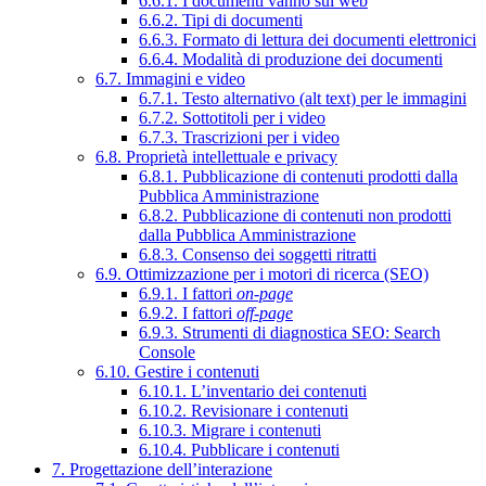
6.6.1. I documenti vanno sul web
6.6.2. Tipi di documenti
6.6.3. Formato di lettura dei documenti elettronici
6.6.4. Modalità di produzione dei documenti
6.7. Immagini e video
6.7.1. Testo alternativo (alt text) per le immagini
6.7.2. Sottotitoli per i video
6.7.3. Trascrizioni per i video
6.8. Proprietà intellettuale e privacy
6.8.1. Pubblicazione di contenuti prodotti dalla
Pubblica Amministrazione
6.8.2. Pubblicazione di contenuti non prodotti
dalla Pubblica Amministrazione
6.8.3. Consenso dei soggetti ritratti
6.9. Ottimizzazione per i motori di ricerca (SEO)
6.9.1. I fattori
on-page
6.9.2. I fattori
off-page
6.9.3. Strumenti di diagnostica SEO: Search
Console
6.10. Gestire i contenuti
6.10.1. L’inventario dei contenuti
6.10.2. Revisionare i contenuti
6.10.3. Migrare i contenuti
6.10.4. Pubblicare i contenuti
7. Progettazione dell’interazione