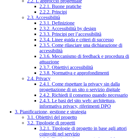
2.2. L’approccio progettuale
2.2.1. Buone pratiche
2.2.2. Principi
2.3. Accessibilità
2.3.1. Definizione
2.3.2. Accessibilità by design
2.3.3. Principi per l’accessibilità
2.3.4. Linee guida e criteri di successo
2.3.5. Come rilasciare una dichiarazione di
accessibilità
2.3.6. Meccanismo di feedback e procedura di
attuazione
2.3.7. Obiettivi accessibilità
2.3.8. Normativa e approfondimenti
2.4. Privacy
2.4.1. Come rispettare la privacy sin dalla
progettazione di un sito o servizio digitale
2.4.2. Richiedi il consenso quando necessario
2.4.3. Le basi del sito web: architettura,
informativa privacy, riferimenti DPO
3. Pianificazione, gestione e strategia
3.1. Obiettivi del progetto
3.2. Tipologie di progetti
3.2.1. Tipologie di progetto in base agli attori
coinvolti nel servizio