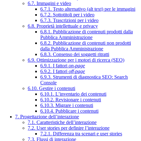
6.7. Immagini e video
6.7.1. Testo alternativo (alt text) per le immagini
6.7.2. Sottotitoli per i video
6.7.3. Trascrizioni per i video
6.8. Proprietà intellettuale e privacy
6.8.1. Pubblicazione di contenuti prodotti dalla
Pubblica Amministrazione
6.8.2. Pubblicazione di contenuti non prodotti
dalla Pubblica Amministrazione
6.8.3. Consenso dei soggetti ritratti
6.9. Ottimizzazione per i motori di ricerca (SEO)
6.9.1. I fattori
on-page
6.9.2. I fattori
off-page
6.9.3. Strumenti di diagnostica SEO: Search
Console
6.10. Gestire i contenuti
6.10.1. L’inventario dei contenuti
6.10.2. Revisionare i contenuti
6.10.3. Migrare i contenuti
6.10.4. Pubblicare i contenuti
7. Progettazione dell’interazione
7.1. Caratteristiche dell’interazione
7.2. User stories per definire l’interazione
7.2.1. Differenza tra scenari e user stories
7.3. Flussi di interazione