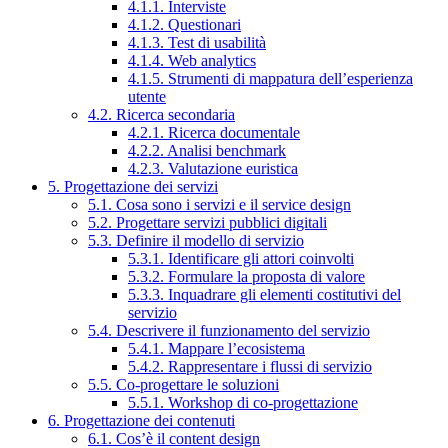
4.1.1. Interviste
4.1.2. Questionari
4.1.3. Test di usabilità
4.1.4. Web analytics
4.1.5. Strumenti di mappatura dell’esperienza
utente
4.2. Ricerca secondaria
4.2.1. Ricerca documentale
4.2.2. Analisi benchmark
4.2.3. Valutazione euristica
5. Progettazione dei servizi
5.1. Cosa sono i servizi e il service design
5.2. Progettare servizi pubblici digitali
5.3. Definire il modello di servizio
5.3.1. Identificare gli attori coinvolti
5.3.2. Formulare la proposta di valore
5.3.3. Inquadrare gli elementi costitutivi del
servizio
5.4. Descrivere il funzionamento del servizio
5.4.1. Mappare l’ecosistema
5.4.2. Rappresentare i flussi di servizio
5.5. Co-progettare le soluzioni
5.5.1. Workshop di co-progettazione
6. Progettazione dei contenuti
6.1. Cos’è il content design