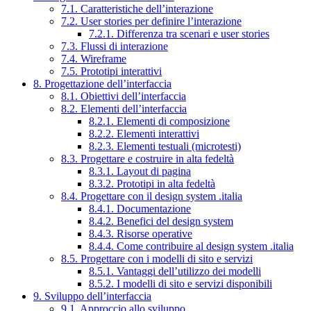
7.1. Caratteristiche dell’interazione
7.2. User stories per definire l’interazione
7.2.1. Differenza tra scenari e user stories
7.3. Flussi di interazione
7.4. Wireframe
7.5. Prototipi interattivi
8. Progettazione dell’interfaccia
8.1. Obiettivi dell’interfaccia
8.2. Elementi dell’interfaccia
8.2.1. Elementi di composizione
8.2.2. Elementi interattivi
8.2.3. Elementi testuali (microtesti)
8.3. Progettare e costruire in alta fedeltà
8.3.1. Layout di pagina
8.3.2. Prototipi in alta fedeltà
8.4. Progettare con il design system .italia
8.4.1. Documentazione
8.4.2. Benefici del design system
8.4.3. Risorse operative
8.4.4. Come contribuire al design system .italia
8.5. Progettare con i modelli di sito e servizi
8.5.1. Vantaggi dell’utilizzo dei modelli
8.5.2. I modelli di sito e servizi disponibili
9. Sviluppo dell’interfaccia
9.1. Approccio allo sviluppo