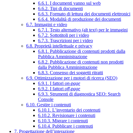
6.6.1. I documenti vanno sul web
6.6.2. Tipi di documenti
6.6.3. Formato di lettura dei documenti elettronici
6.6.4. Modalità di produzione dei documenti
6.7. Immagini e video
6.7.1. Testo alternativo (alt text) per le immagini
6.7.2. Sottotitoli per i video
6.7.3. Trascrizioni per i video
6.8. Proprietà intellettuale e privacy
6.8.1. Pubblicazione di contenuti prodotti dalla
Pubblica Amministrazione
6.8.2. Pubblicazione di contenuti non prodotti
dalla Pubblica Amministrazione
6.8.3. Consenso dei soggetti ritratti
6.9. Ottimizzazione per i motori di ricerca (SEO)
6.9.1. I fattori
on-page
6.9.2. I fattori
off-page
6.9.3. Strumenti di diagnostica SEO: Search
Console
6.10. Gestire i contenuti
6.10.1. L’inventario dei contenuti
6.10.2. Revisionare i contenuti
6.10.3. Migrare i contenuti
6.10.4. Pubblicare i contenuti
7. Progettazione dell’interazione