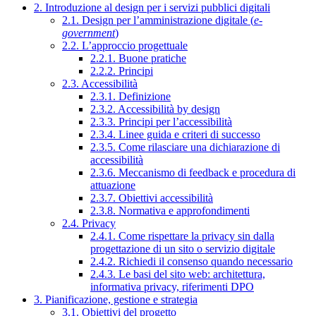
2. Introduzione al design per i servizi pubblici digitali
2.1. Design per l’amministrazione digitale (
e-
government
)
2.2. L’approccio progettuale
2.2.1. Buone pratiche
2.2.2. Principi
2.3. Accessibilità
2.3.1. Definizione
2.3.2. Accessibilità by design
2.3.3. Principi per l’accessibilità
2.3.4. Linee guida e criteri di successo
2.3.5. Come rilasciare una dichiarazione di
accessibilità
2.3.6. Meccanismo di feedback e procedura di
attuazione
2.3.7. Obiettivi accessibilità
2.3.8. Normativa e approfondimenti
2.4. Privacy
2.4.1. Come rispettare la privacy sin dalla
progettazione di un sito o servizio digitale
2.4.2. Richiedi il consenso quando necessario
2.4.3. Le basi del sito web: architettura,
informativa privacy, riferimenti DPO
3. Pianificazione, gestione e strategia
3.1. Obiettivi del progetto