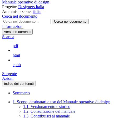
Manuale operativo di design
Progetto:
Designers Italia
Amministrazione:
italia
Cerca nel documento
Cerca nel documento
Informazioni
versione-corrente
Scarica
pdf
html
epub
Sorgente
Azioni
indice dei contenuti
Sommario
1. Scopo, destinatari e uso del Manuale operativo di design
1.1. Versionamento e storico
1.2. Consultazione del manuale
1.3. Contribuisci al manuale