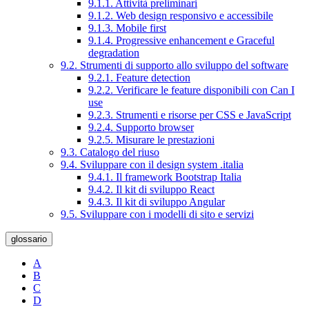
9.1.1. Attività preliminari
9.1.2. Web design responsivo e accessibile
9.1.3. Mobile first
9.1.4. Progressive enhancement e Graceful
degradation
9.2. Strumenti di supporto allo sviluppo del software
9.2.1. Feature detection
9.2.2. Verificare le feature disponibili con Can I
use
9.2.3. Strumenti e risorse per CSS e JavaScript
9.2.4. Supporto browser
9.2.5. Misurare le prestazioni
9.3. Catalogo del riuso
9.4. Sviluppare con il design system .italia
9.4.1. Il framework Bootstrap Italia
9.4.2. Il kit di sviluppo React
9.4.3. Il kit di sviluppo Angular
9.5. Sviluppare con i modelli di sito e servizi
glossario
A
B
C
D