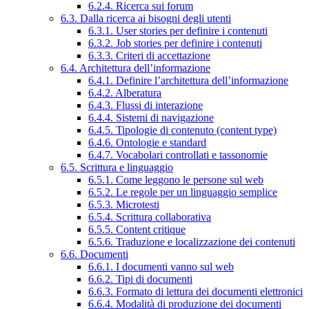
6.2.4. Ricerca sui forum
6.3. Dalla ricerca ai bisogni degli utenti
6.3.1. User stories per definire i contenuti
6.3.2. Job stories per definire i contenuti
6.3.3. Criteri di accettazione
6.4. Architettura dell’informazione
6.4.1. Definire l’architettura dell’informazione
6.4.2. Alberatura
6.4.3. Flussi di interazione
6.4.4. Sistemi di navigazione
6.4.5. Tipologie di contenuto (content type)
6.4.6. Ontologie e standard
6.4.7. Vocabolari controllati e tassonomie
6.5. Scrittura e linguaggio
6.5.1. Come leggono le persone sul web
6.5.2. Le regole per un linguaggio semplice
6.5.3. Microtesti
6.5.4. Scrittura collaborativa
6.5.5. Content critique
6.5.6. Traduzione e localizzazione dei contenuti
6.6. Documenti
6.6.1. I documenti vanno sul web
6.6.2. Tipi di documenti
6.6.3. Formato di lettura dei documenti elettronici
6.6.4. Modalità di produzione dei documenti