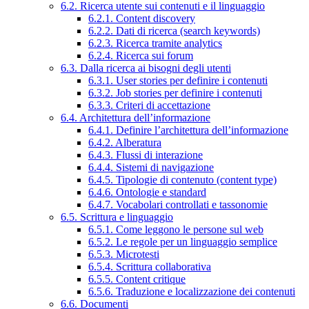
6.2. Ricerca utente sui contenuti e il linguaggio
6.2.1. Content discovery
6.2.2. Dati di ricerca (search keywords)
6.2.3. Ricerca tramite analytics
6.2.4. Ricerca sui forum
6.3. Dalla ricerca ai bisogni degli utenti
6.3.1. User stories per definire i contenuti
6.3.2. Job stories per definire i contenuti
6.3.3. Criteri di accettazione
6.4. Architettura dell’informazione
6.4.1. Definire l’architettura dell’informazione
6.4.2. Alberatura
6.4.3. Flussi di interazione
6.4.4. Sistemi di navigazione
6.4.5. Tipologie di contenuto (content type)
6.4.6. Ontologie e standard
6.4.7. Vocabolari controllati e tassonomie
6.5. Scrittura e linguaggio
6.5.1. Come leggono le persone sul web
6.5.2. Le regole per un linguaggio semplice
6.5.3. Microtesti
6.5.4. Scrittura collaborativa
6.5.5. Content critique
6.5.6. Traduzione e localizzazione dei contenuti
6.6. Documenti