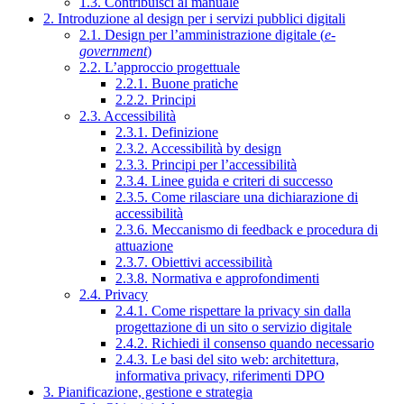
1.3. Contribuisci al manuale
2. Introduzione al design per i servizi pubblici digitali
2.1. Design per l’amministrazione digitale (
e-
government
)
2.2. L’approccio progettuale
2.2.1. Buone pratiche
2.2.2. Principi
2.3. Accessibilità
2.3.1. Definizione
2.3.2. Accessibilità by design
2.3.3. Principi per l’accessibilità
2.3.4. Linee guida e criteri di successo
2.3.5. Come rilasciare una dichiarazione di
accessibilità
2.3.6. Meccanismo di feedback e procedura di
attuazione
2.3.7. Obiettivi accessibilità
2.3.8. Normativa e approfondimenti
2.4. Privacy
2.4.1. Come rispettare la privacy sin dalla
progettazione di un sito o servizio digitale
2.4.2. Richiedi il consenso quando necessario
2.4.3. Le basi del sito web: architettura,
informativa privacy, riferimenti DPO
3. Pianificazione, gestione e strategia