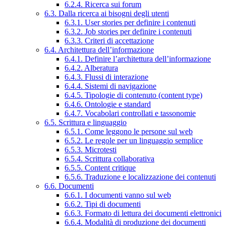
6.2.4. Ricerca sui forum
6.3. Dalla ricerca ai bisogni degli utenti
6.3.1. User stories per definire i contenuti
6.3.2. Job stories per definire i contenuti
6.3.3. Criteri di accettazione
6.4. Architettura dell’informazione
6.4.1. Definire l’architettura dell’informazione
6.4.2. Alberatura
6.4.3. Flussi di interazione
6.4.4. Sistemi di navigazione
6.4.5. Tipologie di contenuto (content type)
6.4.6. Ontologie e standard
6.4.7. Vocabolari controllati e tassonomie
6.5. Scrittura e linguaggio
6.5.1. Come leggono le persone sul web
6.5.2. Le regole per un linguaggio semplice
6.5.3. Microtesti
6.5.4. Scrittura collaborativa
6.5.5. Content critique
6.5.6. Traduzione e localizzazione dei contenuti
6.6. Documenti
6.6.1. I documenti vanno sul web
6.6.2. Tipi di documenti
6.6.3. Formato di lettura dei documenti elettronici
6.6.4. Modalità di produzione dei documenti