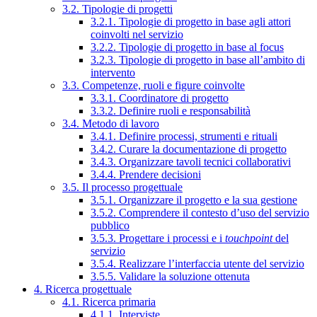
3.2. Tipologie di progetti
3.2.1. Tipologie di progetto in base agli attori
coinvolti nel servizio
3.2.2. Tipologie di progetto in base al focus
3.2.3. Tipologie di progetto in base all’ambito di
intervento
3.3. Competenze, ruoli e figure coinvolte
3.3.1. Coordinatore di progetto
3.3.2. Definire ruoli e responsabilità
3.4. Metodo di lavoro
3.4.1. Definire processi, strumenti e rituali
3.4.2. Curare la documentazione di progetto
3.4.3. Organizzare tavoli tecnici collaborativi
3.4.4. Prendere decisioni
3.5. Il processo progettuale
3.5.1. Organizzare il progetto e la sua gestione
3.5.2. Comprendere il contesto d’uso del servizio
pubblico
3.5.3. Progettare i processi e i
touchpoint
del
servizio
3.5.4. Realizzare l’interfaccia utente del servizio
3.5.5. Validare la soluzione ottenuta
4. Ricerca progettuale
4.1. Ricerca primaria
4.1.1. Interviste