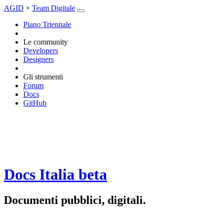
AGID
+
Team Digitale
Piano Triennale
Le community
Developers
Designers
Gli strumenti
Forum
Docs
GitHub
Docs Italia
beta
Documenti pubblici, digitali.