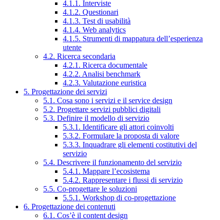
4.1.1. Interviste
4.1.2. Questionari
4.1.3. Test di usabilità
4.1.4. Web analytics
4.1.5. Strumenti di mappatura dell’esperienza
utente
4.2. Ricerca secondaria
4.2.1. Ricerca documentale
4.2.2. Analisi benchmark
4.2.3. Valutazione euristica
5. Progettazione dei servizi
5.1. Cosa sono i servizi e il service design
5.2. Progettare servizi pubblici digitali
5.3. Definire il modello di servizio
5.3.1. Identificare gli attori coinvolti
5.3.2. Formulare la proposta di valore
5.3.3. Inquadrare gli elementi costitutivi del
servizio
5.4. Descrivere il funzionamento del servizio
5.4.1. Mappare l’ecosistema
5.4.2. Rappresentare i flussi di servizio
5.5. Co-progettare le soluzioni
5.5.1. Workshop di co-progettazione
6. Progettazione dei contenuti
6.1. Cos’è il content design