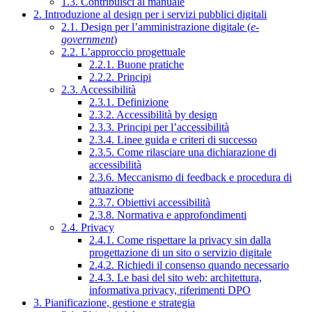
1.3. Contribuisci al manuale
2. Introduzione al design per i servizi pubblici digitali
2.1. Design per l’amministrazione digitale (
e-
government
)
2.2. L’approccio progettuale
2.2.1. Buone pratiche
2.2.2. Principi
2.3. Accessibilità
2.3.1. Definizione
2.3.2. Accessibilità by design
2.3.3. Principi per l’accessibilità
2.3.4. Linee guida e criteri di successo
2.3.5. Come rilasciare una dichiarazione di
accessibilità
2.3.6. Meccanismo di feedback e procedura di
attuazione
2.3.7. Obiettivi accessibilità
2.3.8. Normativa e approfondimenti
2.4. Privacy
2.4.1. Come rispettare la privacy sin dalla
progettazione di un sito o servizio digitale
2.4.2. Richiedi il consenso quando necessario
2.4.3. Le basi del sito web: architettura,
informativa privacy, riferimenti DPO
3. Pianificazione, gestione e strategia