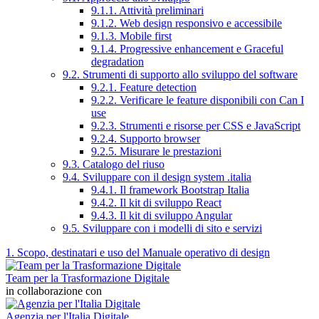
9.1.1. Attività preliminari
9.1.2. Web design responsivo e accessibile
9.1.3. Mobile first
9.1.4. Progressive enhancement e Graceful
degradation
9.2. Strumenti di supporto allo sviluppo del software
9.2.1. Feature detection
9.2.2. Verificare le feature disponibili con Can I
use
9.2.3. Strumenti e risorse per CSS e JavaScript
9.2.4. Supporto browser
9.2.5. Misurare le prestazioni
9.3. Catalogo del riuso
9.4. Sviluppare con il design system .italia
9.4.1. Il framework Bootstrap Italia
9.4.2. Il kit di sviluppo React
9.4.3. Il kit di sviluppo Angular
9.5. Sviluppare con i modelli di sito e servizi
1. Scopo, destinatari e uso del Manuale operativo di design
Team per la Trasformazione Digitale
in collaborazione con
Agenzia per l'Italia Digitale