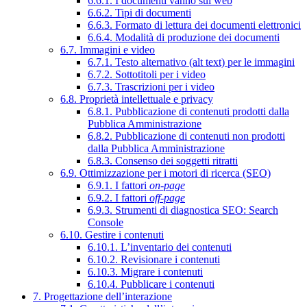
6.6.1. I documenti vanno sul web
6.6.2. Tipi di documenti
6.6.3. Formato di lettura dei documenti elettronici
6.6.4. Modalità di produzione dei documenti
6.7. Immagini e video
6.7.1. Testo alternativo (alt text) per le immagini
6.7.2. Sottotitoli per i video
6.7.3. Trascrizioni per i video
6.8. Proprietà intellettuale e privacy
6.8.1. Pubblicazione di contenuti prodotti dalla
Pubblica Amministrazione
6.8.2. Pubblicazione di contenuti non prodotti
dalla Pubblica Amministrazione
6.8.3. Consenso dei soggetti ritratti
6.9. Ottimizzazione per i motori di ricerca (SEO)
6.9.1. I fattori
on-page
6.9.2. I fattori
off-page
6.9.3. Strumenti di diagnostica SEO: Search
Console
6.10. Gestire i contenuti
6.10.1. L’inventario dei contenuti
6.10.2. Revisionare i contenuti
6.10.3. Migrare i contenuti
6.10.4. Pubblicare i contenuti
7. Progettazione dell’interazione