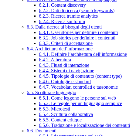
6.2.1. Content discovery
6.2.2. Dati di ricerca (search keywords)
6.2.3. Ricerca tramite analytics
6.2.4. Ricerca sui forum
6.3. Dalla ricerca ai bisogni degli utenti
6.3.1. User stories per definire i contenuti
6.3.2. Job stories per definire i contenuti
6.3.3. Criteri di accettazione
6.4. Architettura dell’informazione
6.4.1. Definire l’architettura dell’informazione
6.4.2. Alberatura
6.4.3. Flussi di interazione
6.4.4. Sistemi di navigazione
6.4.5. Tipologie di contenuto (content type)
6.4.6. Ontologie e standard
6.4.7. Vocabolari controllati e tassonomie
6.5. Scrittura e linguaggio
6.5.1. Come leggono le persone sul web
6.5.2. Le regole per un linguaggio semplice
6.5.3. Microtesti
6.5.4. Scrittura collaborativa
6.5.5. Content critique
6.5.6. Traduzione e localizzazione dei contenuti
6.6. Documenti