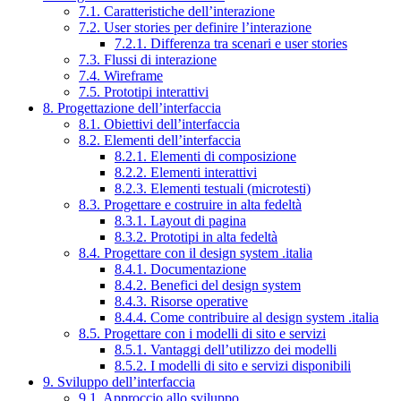
7.1. Caratteristiche dell’interazione
7.2. User stories per definire l’interazione
7.2.1. Differenza tra scenari e user stories
7.3. Flussi di interazione
7.4. Wireframe
7.5. Prototipi interattivi
8. Progettazione dell’interfaccia
8.1. Obiettivi dell’interfaccia
8.2. Elementi dell’interfaccia
8.2.1. Elementi di composizione
8.2.2. Elementi interattivi
8.2.3. Elementi testuali (microtesti)
8.3. Progettare e costruire in alta fedeltà
8.3.1. Layout di pagina
8.3.2. Prototipi in alta fedeltà
8.4. Progettare con il design system .italia
8.4.1. Documentazione
8.4.2. Benefici del design system
8.4.3. Risorse operative
8.4.4. Come contribuire al design system .italia
8.5. Progettare con i modelli di sito e servizi
8.5.1. Vantaggi dell’utilizzo dei modelli
8.5.2. I modelli di sito e servizi disponibili
9. Sviluppo dell’interfaccia
9.1. Approccio allo sviluppo