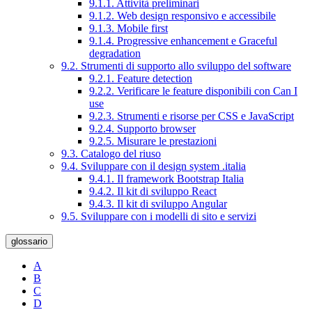
9.1.1. Attività preliminari
9.1.2. Web design responsivo e accessibile
9.1.3. Mobile first
9.1.4. Progressive enhancement e Graceful
degradation
9.2. Strumenti di supporto allo sviluppo del software
9.2.1. Feature detection
9.2.2. Verificare le feature disponibili con Can I
use
9.2.3. Strumenti e risorse per CSS e JavaScript
9.2.4. Supporto browser
9.2.5. Misurare le prestazioni
9.3. Catalogo del riuso
9.4. Sviluppare con il design system .italia
9.4.1. Il framework Bootstrap Italia
9.4.2. Il kit di sviluppo React
9.4.3. Il kit di sviluppo Angular
9.5. Sviluppare con i modelli di sito e servizi
glossario
A
B
C
D