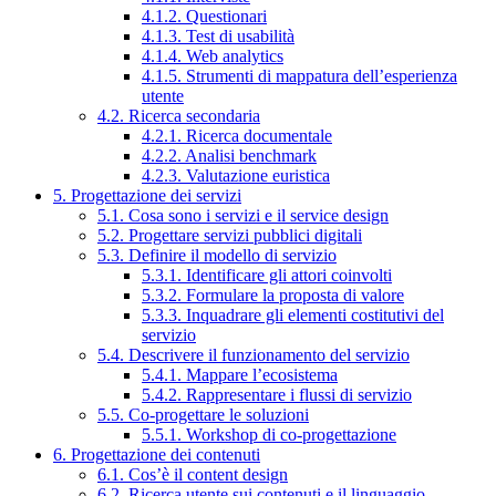
4.1.2. Questionari
4.1.3. Test di usabilità
4.1.4. Web analytics
4.1.5. Strumenti di mappatura dell’esperienza
utente
4.2. Ricerca secondaria
4.2.1. Ricerca documentale
4.2.2. Analisi benchmark
4.2.3. Valutazione euristica
5. Progettazione dei servizi
5.1. Cosa sono i servizi e il service design
5.2. Progettare servizi pubblici digitali
5.3. Definire il modello di servizio
5.3.1. Identificare gli attori coinvolti
5.3.2. Formulare la proposta di valore
5.3.3. Inquadrare gli elementi costitutivi del
servizio
5.4. Descrivere il funzionamento del servizio
5.4.1. Mappare l’ecosistema
5.4.2. Rappresentare i flussi di servizio
5.5. Co-progettare le soluzioni
5.5.1. Workshop di co-progettazione
6. Progettazione dei contenuti
6.1. Cos’è il content design
6.2. Ricerca utente sui contenuti e il linguaggio