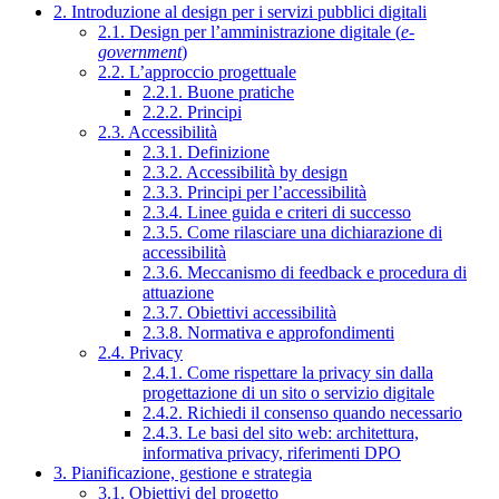
2. Introduzione al design per i servizi pubblici digitali
2.1. Design per l’amministrazione digitale (
e-
government
)
2.2. L’approccio progettuale
2.2.1. Buone pratiche
2.2.2. Principi
2.3. Accessibilità
2.3.1. Definizione
2.3.2. Accessibilità by design
2.3.3. Principi per l’accessibilità
2.3.4. Linee guida e criteri di successo
2.3.5. Come rilasciare una dichiarazione di
accessibilità
2.3.6. Meccanismo di feedback e procedura di
attuazione
2.3.7. Obiettivi accessibilità
2.3.8. Normativa e approfondimenti
2.4. Privacy
2.4.1. Come rispettare la privacy sin dalla
progettazione di un sito o servizio digitale
2.4.2. Richiedi il consenso quando necessario
2.4.3. Le basi del sito web: architettura,
informativa privacy, riferimenti DPO
3. Pianificazione, gestione e strategia
3.1. Obiettivi del progetto