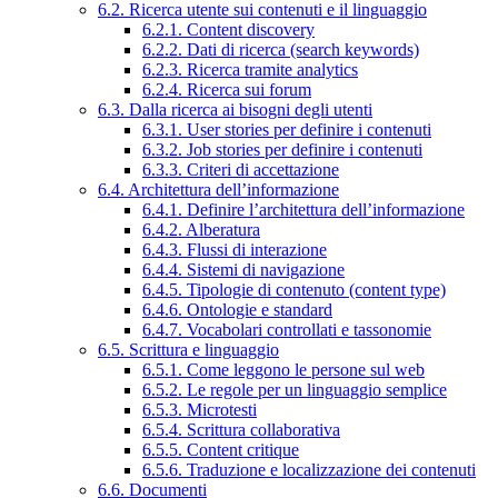
6.2. Ricerca utente sui contenuti e il linguaggio
6.2.1. Content discovery
6.2.2. Dati di ricerca (search keywords)
6.2.3. Ricerca tramite analytics
6.2.4. Ricerca sui forum
6.3. Dalla ricerca ai bisogni degli utenti
6.3.1. User stories per definire i contenuti
6.3.2. Job stories per definire i contenuti
6.3.3. Criteri di accettazione
6.4. Architettura dell’informazione
6.4.1. Definire l’architettura dell’informazione
6.4.2. Alberatura
6.4.3. Flussi di interazione
6.4.4. Sistemi di navigazione
6.4.5. Tipologie di contenuto (content type)
6.4.6. Ontologie e standard
6.4.7. Vocabolari controllati e tassonomie
6.5. Scrittura e linguaggio
6.5.1. Come leggono le persone sul web
6.5.2. Le regole per un linguaggio semplice
6.5.3. Microtesti
6.5.4. Scrittura collaborativa
6.5.5. Content critique
6.5.6. Traduzione e localizzazione dei contenuti
6.6. Documenti