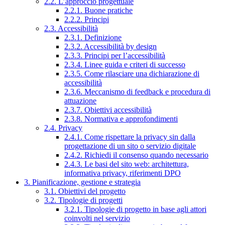
2.2. L’approccio progettuale
2.2.1. Buone pratiche
2.2.2. Principi
2.3. Accessibilità
2.3.1. Definizione
2.3.2. Accessibilità by design
2.3.3. Principi per l’accessibilità
2.3.4. Linee guida e criteri di successo
2.3.5. Come rilasciare una dichiarazione di
accessibilità
2.3.6. Meccanismo di feedback e procedura di
attuazione
2.3.7. Obiettivi accessibilità
2.3.8. Normativa e approfondimenti
2.4. Privacy
2.4.1. Come rispettare la privacy sin dalla
progettazione di un sito o servizio digitale
2.4.2. Richiedi il consenso quando necessario
2.4.3. Le basi del sito web: architettura,
informativa privacy, riferimenti DPO
3. Pianificazione, gestione e strategia
3.1. Obiettivi del progetto
3.2. Tipologie di progetti
3.2.1. Tipologie di progetto in base agli attori
coinvolti nel servizio