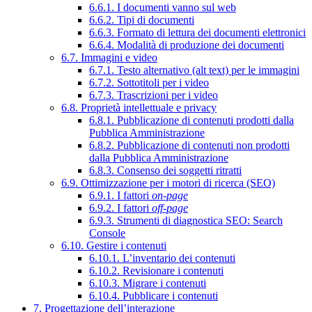
6.6.1. I documenti vanno sul web
6.6.2. Tipi di documenti
6.6.3. Formato di lettura dei documenti elettronici
6.6.4. Modalità di produzione dei documenti
6.7. Immagini e video
6.7.1. Testo alternativo (alt text) per le immagini
6.7.2. Sottotitoli per i video
6.7.3. Trascrizioni per i video
6.8. Proprietà intellettuale e privacy
6.8.1. Pubblicazione di contenuti prodotti dalla
Pubblica Amministrazione
6.8.2. Pubblicazione di contenuti non prodotti
dalla Pubblica Amministrazione
6.8.3. Consenso dei soggetti ritratti
6.9. Ottimizzazione per i motori di ricerca (SEO)
6.9.1. I fattori
on-page
6.9.2. I fattori
off-page
6.9.3. Strumenti di diagnostica SEO: Search
Console
6.10. Gestire i contenuti
6.10.1. L’inventario dei contenuti
6.10.2. Revisionare i contenuti
6.10.3. Migrare i contenuti
6.10.4. Pubblicare i contenuti
7. Progettazione dell’interazione