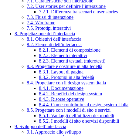
7.1. Caratteristiche dell’interazione
7.2. User stories per definire l’interazione
7.2.1. Differenza tra scenari e user stories
7.3. Flussi di interazione
7.4. Wireframe
7.5. Prototipi interattivi
8. Progettazione dell’interfaccia
8.1. Obiettivi dell’interfaccia
8.2. Elementi dell’interfaccia
8.2.1. Elementi di composizione
8.2.2. Elementi interattivi
8.2.3. Elementi testuali (microtesti)
8.3. Progettare e costruire in alta fedeltà
8.3.1. Layout di pagina
8.3.2. Prototipi in alta fedeltà
8.4. Progettare con il design system .italia
8.4.1. Documentazione
8.4.2. Benefici del design system
8.4.3. Risorse operative
8.4.4. Come contribuire al design system .italia
8.5. Progettare con i modelli di sito e servizi
8.5.1. Vantaggi dell’utilizzo dei modelli
8.5.2. I modelli di sito e servizi disponibili
9. Sviluppo dell’interfaccia
9.1. Approccio allo sviluppo