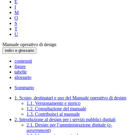
E
I
M
O
S
T
U
Manuale operativo di design
indici e glossario
contenuti
figure
tabelle
glossario
Sommario
1. Scopo, destinatari e uso del Manuale operativo di design
1.1. Versionamento e storico
1.2. Consultazione del manuale
1.3. Contribuisci al manuale
2. Introduzione al design per i servizi pubblici digitali
2.1. Design per l’amministrazione digitale (
e-
government
)