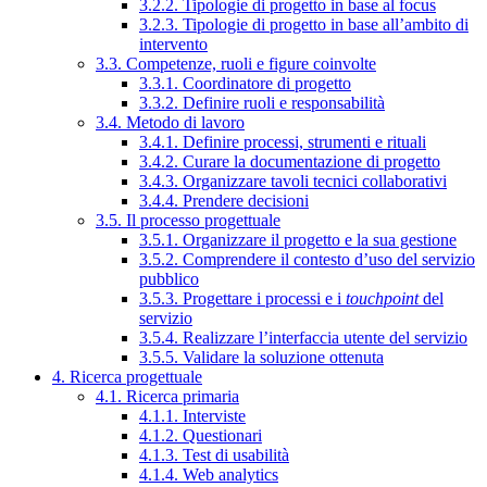
3.2.2. Tipologie di progetto in base al focus
3.2.3. Tipologie di progetto in base all’ambito di
intervento
3.3. Competenze, ruoli e figure coinvolte
3.3.1. Coordinatore di progetto
3.3.2. Definire ruoli e responsabilità
3.4. Metodo di lavoro
3.4.1. Definire processi, strumenti e rituali
3.4.2. Curare la documentazione di progetto
3.4.3. Organizzare tavoli tecnici collaborativi
3.4.4. Prendere decisioni
3.5. Il processo progettuale
3.5.1. Organizzare il progetto e la sua gestione
3.5.2. Comprendere il contesto d’uso del servizio
pubblico
3.5.3. Progettare i processi e i
touchpoint
del
servizio
3.5.4. Realizzare l’interfaccia utente del servizio
3.5.5. Validare la soluzione ottenuta
4. Ricerca progettuale
4.1. Ricerca primaria
4.1.1. Interviste
4.1.2. Questionari
4.1.3. Test di usabilità
4.1.4. Web analytics