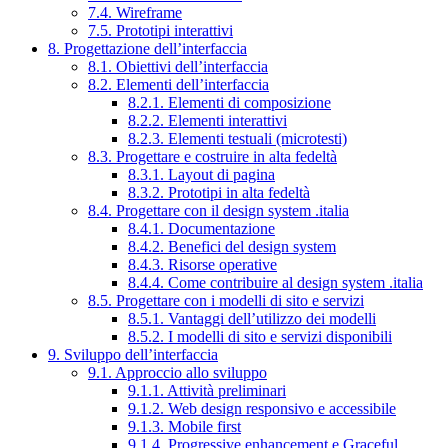
7.4. Wireframe
7.5. Prototipi interattivi
8. Progettazione dell’interfaccia
8.1. Obiettivi dell’interfaccia
8.2. Elementi dell’interfaccia
8.2.1. Elementi di composizione
8.2.2. Elementi interattivi
8.2.3. Elementi testuali (microtesti)
8.3. Progettare e costruire in alta fedeltà
8.3.1. Layout di pagina
8.3.2. Prototipi in alta fedeltà
8.4. Progettare con il design system .italia
8.4.1. Documentazione
8.4.2. Benefici del design system
8.4.3. Risorse operative
8.4.4. Come contribuire al design system .italia
8.5. Progettare con i modelli di sito e servizi
8.5.1. Vantaggi dell’utilizzo dei modelli
8.5.2. I modelli di sito e servizi disponibili
9. Sviluppo dell’interfaccia
9.1. Approccio allo sviluppo
9.1.1. Attività preliminari
9.1.2. Web design responsivo e accessibile
9.1.3. Mobile first
9.1.4. Progressive enhancement e Graceful