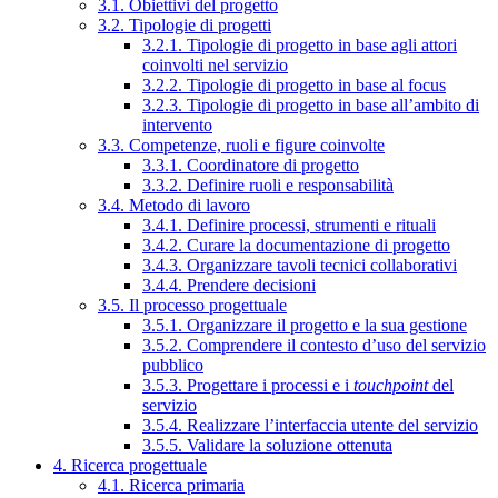
3.1. Obiettivi del progetto
3.2. Tipologie di progetti
3.2.1. Tipologie di progetto in base agli attori
coinvolti nel servizio
3.2.2. Tipologie di progetto in base al focus
3.2.3. Tipologie di progetto in base all’ambito di
intervento
3.3. Competenze, ruoli e figure coinvolte
3.3.1. Coordinatore di progetto
3.3.2. Definire ruoli e responsabilità
3.4. Metodo di lavoro
3.4.1. Definire processi, strumenti e rituali
3.4.2. Curare la documentazione di progetto
3.4.3. Organizzare tavoli tecnici collaborativi
3.4.4. Prendere decisioni
3.5. Il processo progettuale
3.5.1. Organizzare il progetto e la sua gestione
3.5.2. Comprendere il contesto d’uso del servizio
pubblico
3.5.3. Progettare i processi e i
touchpoint
del
servizio
3.5.4. Realizzare l’interfaccia utente del servizio
3.5.5. Validare la soluzione ottenuta
4. Ricerca progettuale
4.1. Ricerca primaria