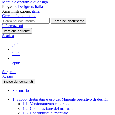
Manuale operativo di design
Progetto:
Designers Italia
Amministrazione:
italia
Cerca nel documento
Cerca nel documento
Informazioni
versione-corrente
Scarica
pdf
html
epub
Sorgente
Azioni
indice dei contenuti
Sommario
1. Scopo, destinatari e uso del Manuale operativo di design
1.1. Versionamento e storico
1.2. Consultazione del manuale
1.3. Contribuisci al manuale