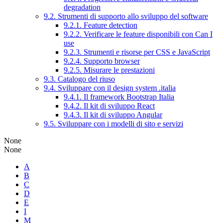
degradation
9.2. Strumenti di supporto allo sviluppo del software
9.2.1. Feature detection
9.2.2. Verificare le feature disponibili con Can I
use
9.2.3. Strumenti e risorse per CSS e JavaScript
9.2.4. Supporto browser
9.2.5. Misurare le prestazioni
9.3. Catalogo del riuso
9.4. Sviluppare con il design system .italia
9.4.1. Il framework Bootstrap Italia
9.4.2. Il kit di sviluppo React
9.4.3. Il kit di sviluppo Angular
9.5. Sviluppare con i modelli di sito e servizi
None
None
A
B
C
D
E
I
M