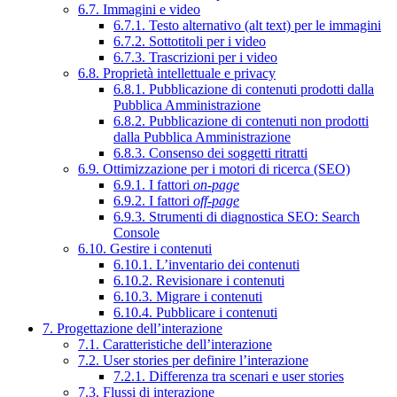
6.7. Immagini e video
6.7.1. Testo alternativo (alt text) per le immagini
6.7.2. Sottotitoli per i video
6.7.3. Trascrizioni per i video
6.8. Proprietà intellettuale e privacy
6.8.1. Pubblicazione di contenuti prodotti dalla
Pubblica Amministrazione
6.8.2. Pubblicazione di contenuti non prodotti
dalla Pubblica Amministrazione
6.8.3. Consenso dei soggetti ritratti
6.9. Ottimizzazione per i motori di ricerca (SEO)
6.9.1. I fattori
on-page
6.9.2. I fattori
off-page
6.9.3. Strumenti di diagnostica SEO: Search
Console
6.10. Gestire i contenuti
6.10.1. L’inventario dei contenuti
6.10.2. Revisionare i contenuti
6.10.3. Migrare i contenuti
6.10.4. Pubblicare i contenuti
7. Progettazione dell’interazione
7.1. Caratteristiche dell’interazione
7.2. User stories per definire l’interazione
7.2.1. Differenza tra scenari e user stories
7.3. Flussi di interazione