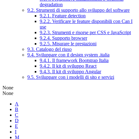
degradation
9.2. Strumenti di supporto allo sviluppo del software
9.2.1. Feature detection
9.2.2. Verificare le feature disponibili con Can I
use
9.2.3. Strumenti e risorse per CSS e JavaScript
9.2.4. Supporto browser
9.2.5. Misurare le prestazioni
9.3. Catalogo del riuso
9.4. Sviluppare con il design system .italia
9.4.1. Il framework Bootstrap Italia
9.4.2. Il kit di sviluppo React
9.4.3. Il kit di sviluppo Angular
9.5. Sviluppare con i modelli di sito e servizi
None
None
A
B
C
D
E
I
M