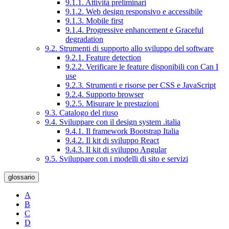
9.1.1. Attività preliminari
9.1.2. Web design responsivo e accessibile
9.1.3. Mobile first
9.1.4. Progressive enhancement e Graceful
degradation
9.2. Strumenti di supporto allo sviluppo del software
9.2.1. Feature detection
9.2.2. Verificare le feature disponibili con Can I
use
9.2.3. Strumenti e risorse per CSS e JavaScript
9.2.4. Supporto browser
9.2.5. Misurare le prestazioni
9.3. Catalogo del riuso
9.4. Sviluppare con il design system .italia
9.4.1. Il framework Bootstrap Italia
9.4.2. Il kit di sviluppo React
9.4.3. Il kit di sviluppo Angular
9.5. Sviluppare con i modelli di sito e servizi
glossario
A
B
C
D