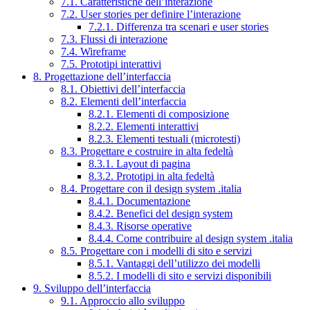
7.1. Caratteristiche dell’interazione
7.2. User stories per definire l’interazione
7.2.1. Differenza tra scenari e user stories
7.3. Flussi di interazione
7.4. Wireframe
7.5. Prototipi interattivi
8. Progettazione dell’interfaccia
8.1. Obiettivi dell’interfaccia
8.2. Elementi dell’interfaccia
8.2.1. Elementi di composizione
8.2.2. Elementi interattivi
8.2.3. Elementi testuali (microtesti)
8.3. Progettare e costruire in alta fedeltà
8.3.1. Layout di pagina
8.3.2. Prototipi in alta fedeltà
8.4. Progettare con il design system .italia
8.4.1. Documentazione
8.4.2. Benefici del design system
8.4.3. Risorse operative
8.4.4. Come contribuire al design system .italia
8.5. Progettare con i modelli di sito e servizi
8.5.1. Vantaggi dell’utilizzo dei modelli
8.5.2. I modelli di sito e servizi disponibili
9. Sviluppo dell’interfaccia
9.1. Approccio allo sviluppo