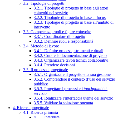
3.2. Tipologie di progetti
3.2.1. Tipologie di progetto in base agli attori
coinvolti nel servizio
3.2.2. Tipologie di progetto in base al focus
3.2.3. Tipologie di progetto in base all’ambito di
intervento
3.3. Competenze, ruoli e figure coinvolte
3.3.1. Coordinatore di progetto
3.3.2. Definire ruoli e responsabilità
3.4. Metodo di lavoro
3.4.1. Definire processi, strumenti e rituali
3.4.2. Curare la documentazione di progetto
3.4.3. Organizzare tavoli tecnici collaborativi
3.4.4. Prendere decisioni
3.5. Il processo progettuale
3.5.1. Organizzare il progetto e la sua gestione
3.5.2. Comprendere il contesto d’uso del servizio
pubblico
3.5.3. Progettare i processi e i
touchpoint
del
servizio
3.5.4. Realizzare l’interfaccia utente del servizio
3.5.5. Validare la soluzione ottenuta
4. Ricerca progettuale
4.1. Ricerca primaria
4.1.1. Interviste