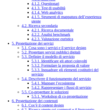
4.1.2. Questionari
4.1.3. Test di usabilità
4.1.4. Web analytics
4.1.5. Strumenti di mappatura dell’esperienza
utente
4.2. Ricerca secondaria
4.2.1. Ricerca documentale
4.2.2. Analisi benchmark
4.2.3. Valutazione euristica
5. Progettazione dei servizi
5.1. Cosa sono i servizi e il service design
5.2. Progettare servizi pubblici digitali
5.3. Definire il modello di servizio
5.3.1. Identificare gli attori coinvolti
5.3.2. Formulare la proposta di valore
5.3.3. Inquadrare gli elementi costitutivi del
servizio
5.4. Descrivere il funzionamento del servizio
5.4.1. Mappare l’ecosistema
5.4.2. Rappresentare i flussi di servizio
5.5. Co-progettare le soluzioni
5.5.1. Workshop di co-progettazione
6. Progettazione dei contenuti
6.1. Cos’è il content design
6.2. Ricerca utente sui contenuti e il linguaggio