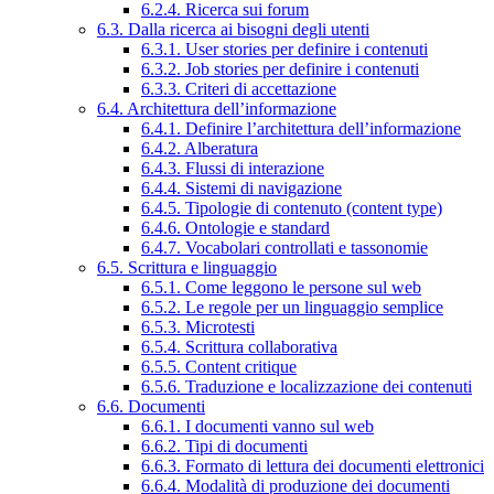
6.2.4. Ricerca sui forum
6.3. Dalla ricerca ai bisogni degli utenti
6.3.1. User stories per definire i contenuti
6.3.2. Job stories per definire i contenuti
6.3.3. Criteri di accettazione
6.4. Architettura dell’informazione
6.4.1. Definire l’architettura dell’informazione
6.4.2. Alberatura
6.4.3. Flussi di interazione
6.4.4. Sistemi di navigazione
6.4.5. Tipologie di contenuto (content type)
6.4.6. Ontologie e standard
6.4.7. Vocabolari controllati e tassonomie
6.5. Scrittura e linguaggio
6.5.1. Come leggono le persone sul web
6.5.2. Le regole per un linguaggio semplice
6.5.3. Microtesti
6.5.4. Scrittura collaborativa
6.5.5. Content critique
6.5.6. Traduzione e localizzazione dei contenuti
6.6. Documenti
6.6.1. I documenti vanno sul web
6.6.2. Tipi di documenti
6.6.3. Formato di lettura dei documenti elettronici
6.6.4. Modalità di produzione dei documenti