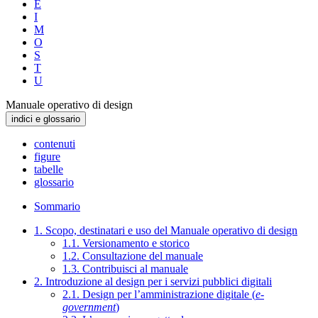
E
I
M
O
S
T
U
Manuale operativo di design
indici e glossario
contenuti
figure
tabelle
glossario
Sommario
1. Scopo, destinatari e uso del Manuale operativo di design
1.1. Versionamento e storico
1.2. Consultazione del manuale
1.3. Contribuisci al manuale
2. Introduzione al design per i servizi pubblici digitali
2.1. Design per l’amministrazione digitale (
e-
government
)