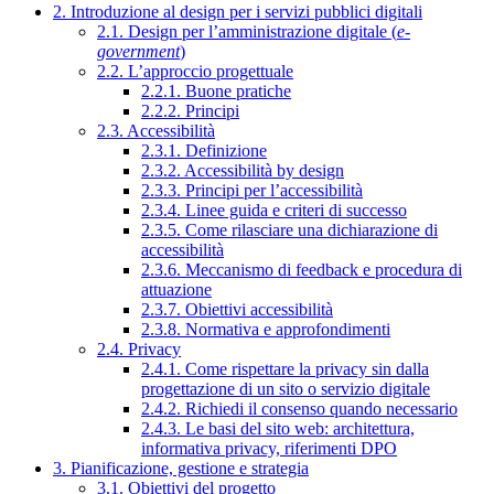
2. Introduzione al design per i servizi pubblici digitali
2.1. Design per l’amministrazione digitale (
e-
government
)
2.2. L’approccio progettuale
2.2.1. Buone pratiche
2.2.2. Principi
2.3. Accessibilità
2.3.1. Definizione
2.3.2. Accessibilità by design
2.3.3. Principi per l’accessibilità
2.3.4. Linee guida e criteri di successo
2.3.5. Come rilasciare una dichiarazione di
accessibilità
2.3.6. Meccanismo di feedback e procedura di
attuazione
2.3.7. Obiettivi accessibilità
2.3.8. Normativa e approfondimenti
2.4. Privacy
2.4.1. Come rispettare la privacy sin dalla
progettazione di un sito o servizio digitale
2.4.2. Richiedi il consenso quando necessario
2.4.3. Le basi del sito web: architettura,
informativa privacy, riferimenti DPO
3. Pianificazione, gestione e strategia
3.1. Obiettivi del progetto