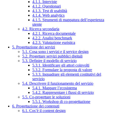
4.1.1. Interviste
4.1.2. Questionari
4.1.3. Test di usabilità
4.1.4. Web analytics
4.1.5. Strumenti di mappatura dell’esperienza
utente
4.2. Ricerca secondaria
4.2.1. Ricerca documentale
4.2.2. Analisi benchmark
4.2.3. Valutazione euristica
5. Progettazione dei servizi
5.1. Cosa sono i servizi e il service design
5.2. Progettare servizi pubblici digitali
5.3. Definire il modello di servizio
5.3.1. Identificare gli attori coinvolti
5.3.2. Formulare la proposta di valore
5.3.3. Inquadrare gli elementi costitutivi del
servizio
5.4. Descrivere il funzionamento del servizio
5.4.1. Mappare l’ecosistema
5.4.2. Rappresentare i flussi di servizio
5.5. Co-progettare le soluzioni
5.5.1. Workshop di co-progettazione
6. Progettazione dei contenuti
6.1. Cos’è il content design