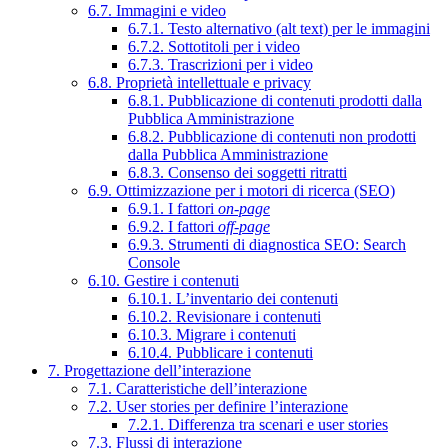
6.7. Immagini e video
6.7.1. Testo alternativo (alt text) per le immagini
6.7.2. Sottotitoli per i video
6.7.3. Trascrizioni per i video
6.8. Proprietà intellettuale e privacy
6.8.1. Pubblicazione di contenuti prodotti dalla
Pubblica Amministrazione
6.8.2. Pubblicazione di contenuti non prodotti
dalla Pubblica Amministrazione
6.8.3. Consenso dei soggetti ritratti
6.9. Ottimizzazione per i motori di ricerca (SEO)
6.9.1. I fattori
on-page
6.9.2. I fattori
off-page
6.9.3. Strumenti di diagnostica SEO: Search
Console
6.10. Gestire i contenuti
6.10.1. L’inventario dei contenuti
6.10.2. Revisionare i contenuti
6.10.3. Migrare i contenuti
6.10.4. Pubblicare i contenuti
7. Progettazione dell’interazione
7.1. Caratteristiche dell’interazione
7.2. User stories per definire l’interazione
7.2.1. Differenza tra scenari e user stories
7.3. Flussi di interazione