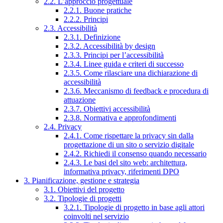
2.2. L’approccio progettuale
2.2.1. Buone pratiche
2.2.2. Principi
2.3. Accessibilità
2.3.1. Definizione
2.3.2. Accessibilità by design
2.3.3. Principi per l’accessibilità
2.3.4. Linee guida e criteri di successo
2.3.5. Come rilasciare una dichiarazione di
accessibilità
2.3.6. Meccanismo di feedback e procedura di
attuazione
2.3.7. Obiettivi accessibilità
2.3.8. Normativa e approfondimenti
2.4. Privacy
2.4.1. Come rispettare la privacy sin dalla
progettazione di un sito o servizio digitale
2.4.2. Richiedi il consenso quando necessario
2.4.3. Le basi del sito web: architettura,
informativa privacy, riferimenti DPO
3. Pianificazione, gestione e strategia
3.1. Obiettivi del progetto
3.2. Tipologie di progetti
3.2.1. Tipologie di progetto in base agli attori
coinvolti nel servizio