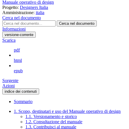
Manuale operativo di design
Progetto:
Designers Italia
Amministrazione:
italia
Cerca nel documento
Cerca nel documento
Informazioni
versione-corrente
Scarica
pdf
html
epub
Sorgente
Azioni
indice dei contenuti
Sommario
1. Scopo, destinatari e uso del Manuale operativo di design
1.1. Versionamento e storico
1.2. Consultazione del manuale
1.3. Contribuisci al manuale