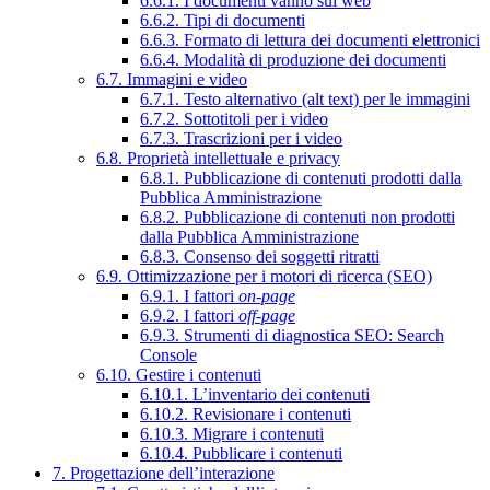
6.6.1. I documenti vanno sul web
6.6.2. Tipi di documenti
6.6.3. Formato di lettura dei documenti elettronici
6.6.4. Modalità di produzione dei documenti
6.7. Immagini e video
6.7.1. Testo alternativo (alt text) per le immagini
6.7.2. Sottotitoli per i video
6.7.3. Trascrizioni per i video
6.8. Proprietà intellettuale e privacy
6.8.1. Pubblicazione di contenuti prodotti dalla
Pubblica Amministrazione
6.8.2. Pubblicazione di contenuti non prodotti
dalla Pubblica Amministrazione
6.8.3. Consenso dei soggetti ritratti
6.9. Ottimizzazione per i motori di ricerca (SEO)
6.9.1. I fattori
on-page
6.9.2. I fattori
off-page
6.9.3. Strumenti di diagnostica SEO: Search
Console
6.10. Gestire i contenuti
6.10.1. L’inventario dei contenuti
6.10.2. Revisionare i contenuti
6.10.3. Migrare i contenuti
6.10.4. Pubblicare i contenuti
7. Progettazione dell’interazione