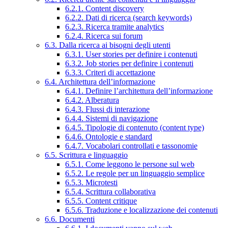
6.2.1. Content discovery
6.2.2. Dati di ricerca (search keywords)
6.2.3. Ricerca tramite analytics
6.2.4. Ricerca sui forum
6.3. Dalla ricerca ai bisogni degli utenti
6.3.1. User stories per definire i contenuti
6.3.2. Job stories per definire i contenuti
6.3.3. Criteri di accettazione
6.4. Architettura dell’informazione
6.4.1. Definire l’architettura dell’informazione
6.4.2. Alberatura
6.4.3. Flussi di interazione
6.4.4. Sistemi di navigazione
6.4.5. Tipologie di contenuto (content type)
6.4.6. Ontologie e standard
6.4.7. Vocabolari controllati e tassonomie
6.5. Scrittura e linguaggio
6.5.1. Come leggono le persone sul web
6.5.2. Le regole per un linguaggio semplice
6.5.3. Microtesti
6.5.4. Scrittura collaborativa
6.5.5. Content critique
6.5.6. Traduzione e localizzazione dei contenuti
6.6. Documenti