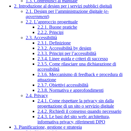
1.3. Contribuisci al manuale
2. Introduzione al design per i servizi pubblici digitali
2.1. Design per l’amministrazione digitale (
e-
government
)
2.2. L’approccio progettuale
2.2.1. Buone pratiche
2.2.2. Principi
2.3. Accessibilità
2.3.1. Definizione
2.3.2. Accessibilità by design
2.3.3. Principi per l’accessibilità
2.3.4. Linee guida e criteri di successo
2.3.5. Come rilasciare una dichiarazione di
accessibilità
2.3.6. Meccanismo di feedback e procedura di
attuazione
2.3.7. Obiettivi accessibilità
2.3.8. Normativa e approfondimenti
2.4. Privacy
2.4.1. Come rispettare la privacy sin dalla
progettazione di un sito o servizio digitale
2.4.2. Richiedi il consenso quando necessario
2.4.3. Le basi del sito web: architettura,
informativa privacy, riferimenti DPO
3. Pianificazione, gestione e strategia