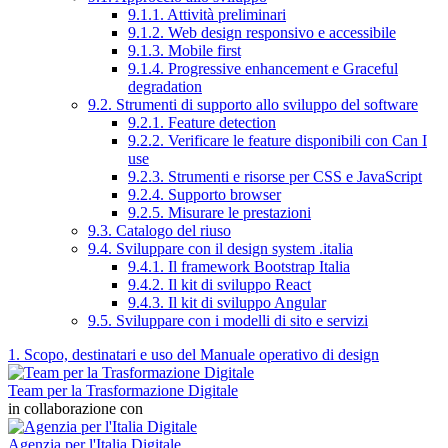
9.1.1. Attività preliminari
9.1.2. Web design responsivo e accessibile
9.1.3. Mobile first
9.1.4. Progressive enhancement e Graceful
degradation
9.2. Strumenti di supporto allo sviluppo del software
9.2.1. Feature detection
9.2.2. Verificare le feature disponibili con Can I
use
9.2.3. Strumenti e risorse per CSS e JavaScript
9.2.4. Supporto browser
9.2.5. Misurare le prestazioni
9.3. Catalogo del riuso
9.4. Sviluppare con il design system .italia
9.4.1. Il framework Bootstrap Italia
9.4.2. Il kit di sviluppo React
9.4.3. Il kit di sviluppo Angular
9.5. Sviluppare con i modelli di sito e servizi
1. Scopo, destinatari e uso del Manuale operativo di design
Team per la Trasformazione Digitale
in collaborazione con
Agenzia per l'Italia Digitale