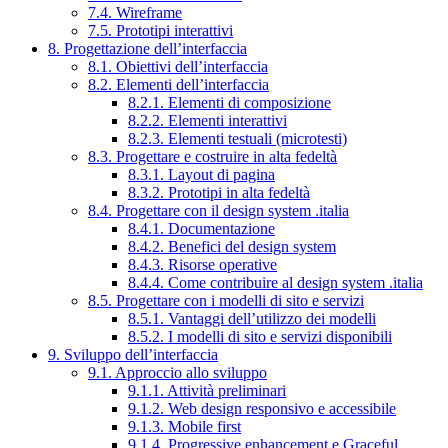
7.4. Wireframe
7.5. Prototipi interattivi
8. Progettazione dell’interfaccia
8.1. Obiettivi dell’interfaccia
8.2. Elementi dell’interfaccia
8.2.1. Elementi di composizione
8.2.2. Elementi interattivi
8.2.3. Elementi testuali (microtesti)
8.3. Progettare e costruire in alta fedeltà
8.3.1. Layout di pagina
8.3.2. Prototipi in alta fedeltà
8.4. Progettare con il design system .italia
8.4.1. Documentazione
8.4.2. Benefici del design system
8.4.3. Risorse operative
8.4.4. Come contribuire al design system .italia
8.5. Progettare con i modelli di sito e servizi
8.5.1. Vantaggi dell’utilizzo dei modelli
8.5.2. I modelli di sito e servizi disponibili
9. Sviluppo dell’interfaccia
9.1. Approccio allo sviluppo
9.1.1. Attività preliminari
9.1.2. Web design responsivo e accessibile
9.1.3. Mobile first
9.1.4. Progressive enhancement e Graceful