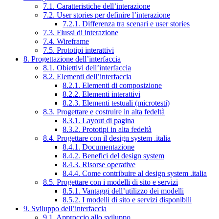
7.1. Caratteristiche dell’interazione
7.2. User stories per definire l’interazione
7.2.1. Differenza tra scenari e user stories
7.3. Flussi di interazione
7.4. Wireframe
7.5. Prototipi interattivi
8. Progettazione dell’interfaccia
8.1. Obiettivi dell’interfaccia
8.2. Elementi dell’interfaccia
8.2.1. Elementi di composizione
8.2.2. Elementi interattivi
8.2.3. Elementi testuali (microtesti)
8.3. Progettare e costruire in alta fedeltà
8.3.1. Layout di pagina
8.3.2. Prototipi in alta fedeltà
8.4. Progettare con il design system .italia
8.4.1. Documentazione
8.4.2. Benefici del design system
8.4.3. Risorse operative
8.4.4. Come contribuire al design system .italia
8.5. Progettare con i modelli di sito e servizi
8.5.1. Vantaggi dell’utilizzo dei modelli
8.5.2. I modelli di sito e servizi disponibili
9. Sviluppo dell’interfaccia
9.1. Approccio allo sviluppo