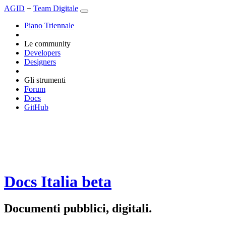
AGID
+
Team Digitale
Piano Triennale
Le community
Developers
Designers
Gli strumenti
Forum
Docs
GitHub
Docs Italia
beta
Documenti pubblici, digitali.