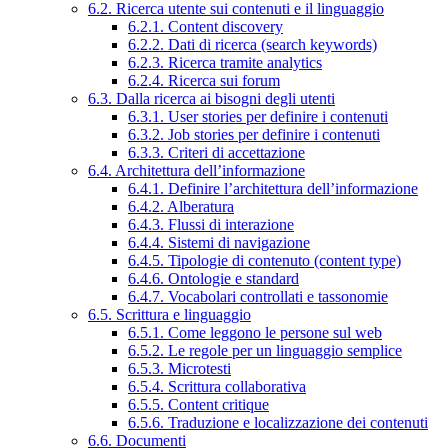
6.2. Ricerca utente sui contenuti e il linguaggio
6.2.1. Content discovery
6.2.2. Dati di ricerca (search keywords)
6.2.3. Ricerca tramite analytics
6.2.4. Ricerca sui forum
6.3. Dalla ricerca ai bisogni degli utenti
6.3.1. User stories per definire i contenuti
6.3.2. Job stories per definire i contenuti
6.3.3. Criteri di accettazione
6.4. Architettura dell’informazione
6.4.1. Definire l’architettura dell’informazione
6.4.2. Alberatura
6.4.3. Flussi di interazione
6.4.4. Sistemi di navigazione
6.4.5. Tipologie di contenuto (content type)
6.4.6. Ontologie e standard
6.4.7. Vocabolari controllati e tassonomie
6.5. Scrittura e linguaggio
6.5.1. Come leggono le persone sul web
6.5.2. Le regole per un linguaggio semplice
6.5.3. Microtesti
6.5.4. Scrittura collaborativa
6.5.5. Content critique
6.5.6. Traduzione e localizzazione dei contenuti
6.6. Documenti