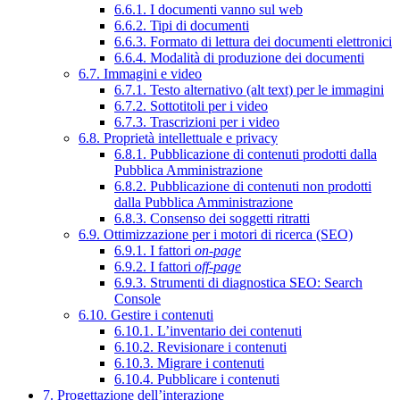
6.6.1. I documenti vanno sul web
6.6.2. Tipi di documenti
6.6.3. Formato di lettura dei documenti elettronici
6.6.4. Modalità di produzione dei documenti
6.7. Immagini e video
6.7.1. Testo alternativo (alt text) per le immagini
6.7.2. Sottotitoli per i video
6.7.3. Trascrizioni per i video
6.8. Proprietà intellettuale e privacy
6.8.1. Pubblicazione di contenuti prodotti dalla
Pubblica Amministrazione
6.8.2. Pubblicazione di contenuti non prodotti
dalla Pubblica Amministrazione
6.8.3. Consenso dei soggetti ritratti
6.9. Ottimizzazione per i motori di ricerca (SEO)
6.9.1. I fattori
on-page
6.9.2. I fattori
off-page
6.9.3. Strumenti di diagnostica SEO: Search
Console
6.10. Gestire i contenuti
6.10.1. L’inventario dei contenuti
6.10.2. Revisionare i contenuti
6.10.3. Migrare i contenuti
6.10.4. Pubblicare i contenuti
7. Progettazione dell’interazione