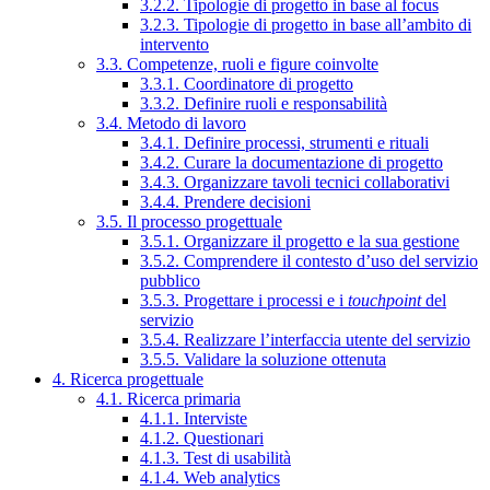
3.2.2. Tipologie di progetto in base al focus
3.2.3. Tipologie di progetto in base all’ambito di
intervento
3.3. Competenze, ruoli e figure coinvolte
3.3.1. Coordinatore di progetto
3.3.2. Definire ruoli e responsabilità
3.4. Metodo di lavoro
3.4.1. Definire processi, strumenti e rituali
3.4.2. Curare la documentazione di progetto
3.4.3. Organizzare tavoli tecnici collaborativi
3.4.4. Prendere decisioni
3.5. Il processo progettuale
3.5.1. Organizzare il progetto e la sua gestione
3.5.2. Comprendere il contesto d’uso del servizio
pubblico
3.5.3. Progettare i processi e i
touchpoint
del
servizio
3.5.4. Realizzare l’interfaccia utente del servizio
3.5.5. Validare la soluzione ottenuta
4. Ricerca progettuale
4.1. Ricerca primaria
4.1.1. Interviste
4.1.2. Questionari
4.1.3. Test di usabilità
4.1.4. Web analytics