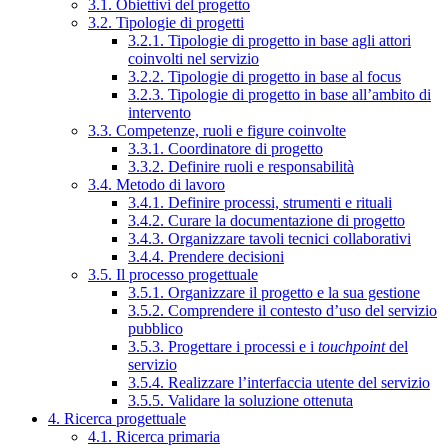
3.1. Obiettivi del progetto
3.2. Tipologie di progetti
3.2.1. Tipologie di progetto in base agli attori
coinvolti nel servizio
3.2.2. Tipologie di progetto in base al focus
3.2.3. Tipologie di progetto in base all’ambito di
intervento
3.3. Competenze, ruoli e figure coinvolte
3.3.1. Coordinatore di progetto
3.3.2. Definire ruoli e responsabilità
3.4. Metodo di lavoro
3.4.1. Definire processi, strumenti e rituali
3.4.2. Curare la documentazione di progetto
3.4.3. Organizzare tavoli tecnici collaborativi
3.4.4. Prendere decisioni
3.5. Il processo progettuale
3.5.1. Organizzare il progetto e la sua gestione
3.5.2. Comprendere il contesto d’uso del servizio
pubblico
3.5.3. Progettare i processi e i
touchpoint
del
servizio
3.5.4. Realizzare l’interfaccia utente del servizio
3.5.5. Validare la soluzione ottenuta
4. Ricerca progettuale
4.1. Ricerca primaria