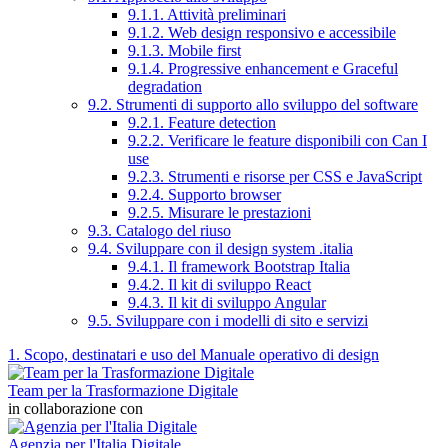
9.1.1. Attività preliminari
9.1.2. Web design responsivo e accessibile
9.1.3. Mobile first
9.1.4. Progressive enhancement e Graceful
degradation
9.2. Strumenti di supporto allo sviluppo del software
9.2.1. Feature detection
9.2.2. Verificare le feature disponibili con Can I
use
9.2.3. Strumenti e risorse per CSS e JavaScript
9.2.4. Supporto browser
9.2.5. Misurare le prestazioni
9.3. Catalogo del riuso
9.4. Sviluppare con il design system .italia
9.4.1. Il framework Bootstrap Italia
9.4.2. Il kit di sviluppo React
9.4.3. Il kit di sviluppo Angular
9.5. Sviluppare con i modelli di sito e servizi
1. Scopo, destinatari e uso del Manuale operativo di design
Team per la Trasformazione Digitale
in collaborazione con
Agenzia per l'Italia Digitale