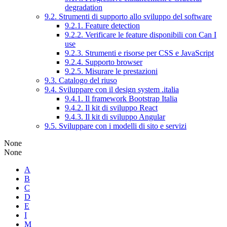
degradation
9.2. Strumenti di supporto allo sviluppo del software
9.2.1. Feature detection
9.2.2. Verificare le feature disponibili con Can I
use
9.2.3. Strumenti e risorse per CSS e JavaScript
9.2.4. Supporto browser
9.2.5. Misurare le prestazioni
9.3. Catalogo del riuso
9.4. Sviluppare con il design system .italia
9.4.1. Il framework Bootstrap Italia
9.4.2. Il kit di sviluppo React
9.4.3. Il kit di sviluppo Angular
9.5. Sviluppare con i modelli di sito e servizi
None
None
A
B
C
D
E
I
M