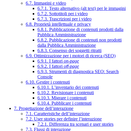
6.7. Immagini e video
6.7.1. Testo alternativo (alt text) per le immagini
6.7.2. Sottotitoli per i video
6.7.3. Trascrizioni per i video
6.8. Proprietà intellettuale e privacy
6.8.1. Pubblicazione di contenuti prodotti dalla
Pubblica Amministrazione
6.8.2. Pubblicazione di contenuti non prodotti
dalla Pubblica Amministrazione
6.8.3. Consenso dei soggetti ritratti
6.9. Ottimizzazione per i motori di ricerca (SEO)
6.9.1. I fattori
on-page
6.9.2. I fattori
off-page
6.9.3. Strumenti di diagnostica SEO: Search
Console
6.10. Gestire i contenuti
6.10.1. L’inventario dei contenuti
6.10.2. Revisionare i contenuti
6.10.3. Migrare i contenuti
6.10.4. Pubblicare i contenuti
7. Progettazione dell’interazione
7.1. Caratteristiche dell’interazione
7.2. User stories per definire l’interazione
7.2.1. Differenza tra scenari e user stories
7.3. Flussi di interazione