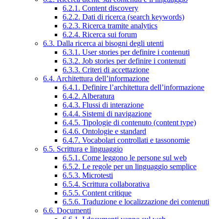
6.2.1. Content discovery
6.2.2. Dati di ricerca (search keywords)
6.2.3. Ricerca tramite analytics
6.2.4. Ricerca sui forum
6.3. Dalla ricerca ai bisogni degli utenti
6.3.1. User stories per definire i contenuti
6.3.2. Job stories per definire i contenuti
6.3.3. Criteri di accettazione
6.4. Architettura dell’informazione
6.4.1. Definire l’architettura dell’informazione
6.4.2. Alberatura
6.4.3. Flussi di interazione
6.4.4. Sistemi di navigazione
6.4.5. Tipologie di contenuto (content type)
6.4.6. Ontologie e standard
6.4.7. Vocabolari controllati e tassonomie
6.5. Scrittura e linguaggio
6.5.1. Come leggono le persone sul web
6.5.2. Le regole per un linguaggio semplice
6.5.3. Microtesti
6.5.4. Scrittura collaborativa
6.5.5. Content critique
6.5.6. Traduzione e localizzazione dei contenuti
6.6. Documenti