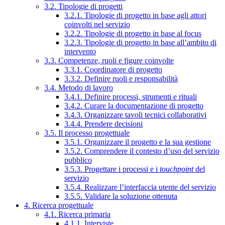
3.2. Tipologie di progetti
3.2.1. Tipologie di progetto in base agli attori
coinvolti nel servizio
3.2.2. Tipologie di progetto in base al focus
3.2.3. Tipologie di progetto in base all’ambito di
intervento
3.3. Competenze, ruoli e figure coinvolte
3.3.1. Coordinatore di progetto
3.3.2. Definire ruoli e responsabilità
3.4. Metodo di lavoro
3.4.1. Definire processi, strumenti e rituali
3.4.2. Curare la documentazione di progetto
3.4.3. Organizzare tavoli tecnici collaborativi
3.4.4. Prendere decisioni
3.5. Il processo progettuale
3.5.1. Organizzare il progetto e la sua gestione
3.5.2. Comprendere il contesto d’uso del servizio
pubblico
3.5.3. Progettare i processi e i
touchpoint
del
servizio
3.5.4. Realizzare l’interfaccia utente del servizio
3.5.5. Validare la soluzione ottenuta
4. Ricerca progettuale
4.1. Ricerca primaria
4.1.1. Interviste