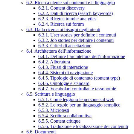
6.2. Ricerca utente sui contenuti e il linguaggio
6.2.1. Content discovery
6.2.2. Dati di ricerca (search keywords)
6.2.3. Ricerca tramite analytics
6.2.4. Ricerca sui forum
6.3. Dalla ricerca ai bisogni degli utenti
6.3.1. User stories per definire i contenuti
6.3.2. Job stories per definire i contenuti
6.3.3. Criteri di accettazione
6.4. Architettura dell’informazione
6.4.1. Definire l’architettura dell’informazione
6.4.2. Alberatura
6.4.3. Flussi di interazione
6.4.4. Sistemi di navigazione
6.4.5. Tipologie di contenuto (content type)
6.4.6. Ontologie e standard
6.4.7. Vocabolari controllati e tassonomie
6.5. Scrittura e linguaggio
6.5.1. Come leggono le persone sul web
6.5.2. Le regole per un linguaggio semplice
6.5.3. Microtesti
6.5.4. Scrittura collaborativa
6.5.5. Content critique
6.5.6. Traduzione e localizzazione dei contenuti
6.6. Documenti