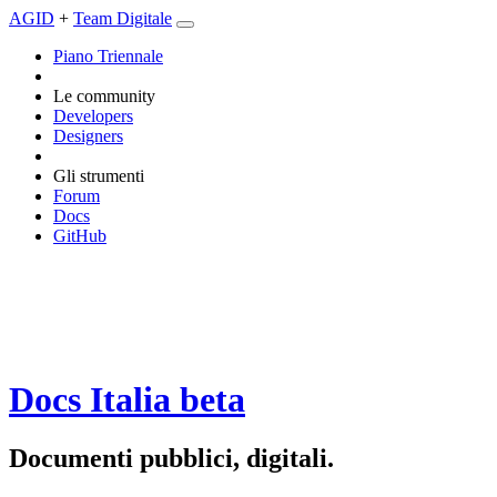
AGID
+
Team Digitale
Piano Triennale
Le community
Developers
Designers
Gli strumenti
Forum
Docs
GitHub
Docs Italia
beta
Documenti pubblici, digitali.