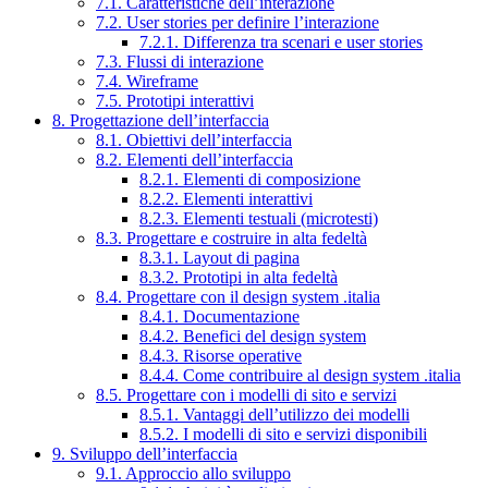
7.1. Caratteristiche dell’interazione
7.2. User stories per definire l’interazione
7.2.1. Differenza tra scenari e user stories
7.3. Flussi di interazione
7.4. Wireframe
7.5. Prototipi interattivi
8. Progettazione dell’interfaccia
8.1. Obiettivi dell’interfaccia
8.2. Elementi dell’interfaccia
8.2.1. Elementi di composizione
8.2.2. Elementi interattivi
8.2.3. Elementi testuali (microtesti)
8.3. Progettare e costruire in alta fedeltà
8.3.1. Layout di pagina
8.3.2. Prototipi in alta fedeltà
8.4. Progettare con il design system .italia
8.4.1. Documentazione
8.4.2. Benefici del design system
8.4.3. Risorse operative
8.4.4. Come contribuire al design system .italia
8.5. Progettare con i modelli di sito e servizi
8.5.1. Vantaggi dell’utilizzo dei modelli
8.5.2. I modelli di sito e servizi disponibili
9. Sviluppo dell’interfaccia
9.1. Approccio allo sviluppo