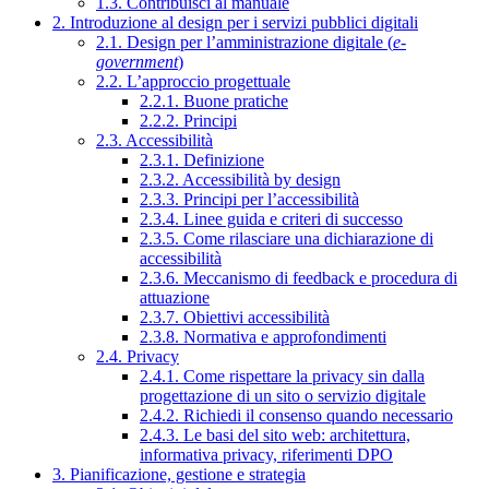
1.3. Contribuisci al manuale
2. Introduzione al design per i servizi pubblici digitali
2.1. Design per l’amministrazione digitale (
e-
government
)
2.2. L’approccio progettuale
2.2.1. Buone pratiche
2.2.2. Principi
2.3. Accessibilità
2.3.1. Definizione
2.3.2. Accessibilità by design
2.3.3. Principi per l’accessibilità
2.3.4. Linee guida e criteri di successo
2.3.5. Come rilasciare una dichiarazione di
accessibilità
2.3.6. Meccanismo di feedback e procedura di
attuazione
2.3.7. Obiettivi accessibilità
2.3.8. Normativa e approfondimenti
2.4. Privacy
2.4.1. Come rispettare la privacy sin dalla
progettazione di un sito o servizio digitale
2.4.2. Richiedi il consenso quando necessario
2.4.3. Le basi del sito web: architettura,
informativa privacy, riferimenti DPO
3. Pianificazione, gestione e strategia