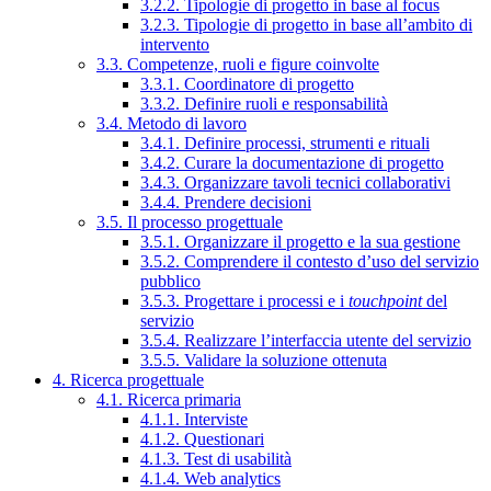
3.2.2. Tipologie di progetto in base al focus
3.2.3. Tipologie di progetto in base all’ambito di
intervento
3.3. Competenze, ruoli e figure coinvolte
3.3.1. Coordinatore di progetto
3.3.2. Definire ruoli e responsabilità
3.4. Metodo di lavoro
3.4.1. Definire processi, strumenti e rituali
3.4.2. Curare la documentazione di progetto
3.4.3. Organizzare tavoli tecnici collaborativi
3.4.4. Prendere decisioni
3.5. Il processo progettuale
3.5.1. Organizzare il progetto e la sua gestione
3.5.2. Comprendere il contesto d’uso del servizio
pubblico
3.5.3. Progettare i processi e i
touchpoint
del
servizio
3.5.4. Realizzare l’interfaccia utente del servizio
3.5.5. Validare la soluzione ottenuta
4. Ricerca progettuale
4.1. Ricerca primaria
4.1.1. Interviste
4.1.2. Questionari
4.1.3. Test di usabilità
4.1.4. Web analytics