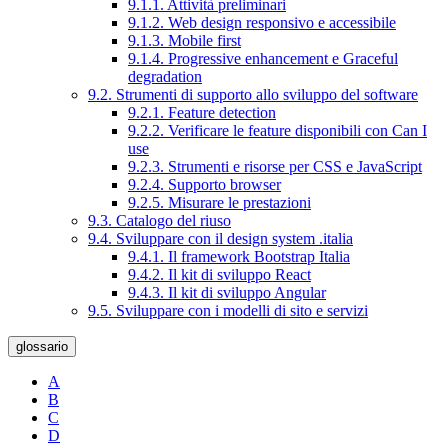
9.1.1. Attività preliminari
9.1.2. Web design responsivo e accessibile
9.1.3. Mobile first
9.1.4. Progressive enhancement e Graceful
degradation
9.2. Strumenti di supporto allo sviluppo del software
9.2.1. Feature detection
9.2.2. Verificare le feature disponibili con Can I
use
9.2.3. Strumenti e risorse per CSS e JavaScript
9.2.4. Supporto browser
9.2.5. Misurare le prestazioni
9.3. Catalogo del riuso
9.4. Sviluppare con il design system .italia
9.4.1. Il framework Bootstrap Italia
9.4.2. Il kit di sviluppo React
9.4.3. Il kit di sviluppo Angular
9.5. Sviluppare con i modelli di sito e servizi
glossario
A
B
C
D