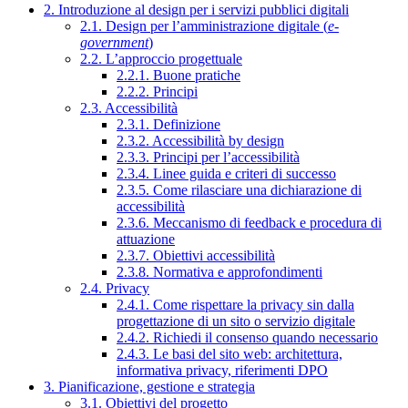
2. Introduzione al design per i servizi pubblici digitali
2.1. Design per l’amministrazione digitale (
e-
government
)
2.2. L’approccio progettuale
2.2.1. Buone pratiche
2.2.2. Principi
2.3. Accessibilità
2.3.1. Definizione
2.3.2. Accessibilità by design
2.3.3. Principi per l’accessibilità
2.3.4. Linee guida e criteri di successo
2.3.5. Come rilasciare una dichiarazione di
accessibilità
2.3.6. Meccanismo di feedback e procedura di
attuazione
2.3.7. Obiettivi accessibilità
2.3.8. Normativa e approfondimenti
2.4. Privacy
2.4.1. Come rispettare la privacy sin dalla
progettazione di un sito o servizio digitale
2.4.2. Richiedi il consenso quando necessario
2.4.3. Le basi del sito web: architettura,
informativa privacy, riferimenti DPO
3. Pianificazione, gestione e strategia
3.1. Obiettivi del progetto