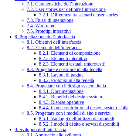
7.1. Caratteristiche dell’interazione
7.2. User stories per definire l’interazione
7.2.1. Differenza tra scenari e user stories
7.3. Flussi di interazione
7.4. Wireframe
7.5. Prototipi interattivi
8. Progettazione dell’interfaccia
8.1. Obiettivi dell’interfaccia
8.2. Elementi dell’interfaccia
8.2.1. Elementi di composizione
8.2.2. Elementi interattivi
8.2.3. Elementi testuali (microtesti)
8.3. Progettare e costruire in alta fedeltà
8.3.1. Layout di pagina
8.3.2. Prototipi in alta fedeltà
8.4. Progettare con il design system .italia
8.4.1. Documentazione
8.4.2. Benefici del design system
8.4.3. Risorse operative
8.4.4. Come contribuire al design system .italia
8.5. Progettare con i modelli di sito e servizi
8.5.1. Vantaggi dell’utilizzo dei modelli
8.5.2. I modelli di sito e servizi disponibili
9. Sviluppo dell’interfaccia
9.1. Approccio allo sviluppo