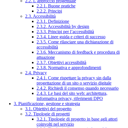
2.2. L’approccio progettuale
2.2.1. Buone pratiche
2.2.2. Principi
2.3. Accessibilità
2.3.1. Definizione
2.3.2. Accessibilità by design
2.3.3. Principi per l’accessibilità
2.3.4. Linee guida e criteri di successo
2.3.5. Come rilasciare una dichiarazione di
accessibilità
2.3.6. Meccanismo di feedback e procedura di
attuazione
2.3.7. Obiettivi accessibilità
2.3.8. Normativa e approfondimenti
2.4. Privacy
2.4.1. Come rispettare la privacy sin dalla
progettazione di un sito o servizio digitale
2.4.2. Richiedi il consenso quando necessario
2.4.3. Le basi del sito web: architettura,
informativa privacy, riferimenti DPO
3. Pianificazione, gestione e strategia
3.1. Obiettivi del progetto
3.2. Tipologie di progetti
3.2.1. Tipologie di progetto in base agli attori
coinvolti nel servizio