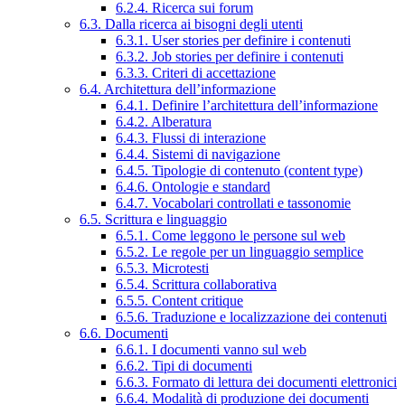
6.2.4. Ricerca sui forum
6.3. Dalla ricerca ai bisogni degli utenti
6.3.1. User stories per definire i contenuti
6.3.2. Job stories per definire i contenuti
6.3.3. Criteri di accettazione
6.4. Architettura dell’informazione
6.4.1. Definire l’architettura dell’informazione
6.4.2. Alberatura
6.4.3. Flussi di interazione
6.4.4. Sistemi di navigazione
6.4.5. Tipologie di contenuto (content type)
6.4.6. Ontologie e standard
6.4.7. Vocabolari controllati e tassonomie
6.5. Scrittura e linguaggio
6.5.1. Come leggono le persone sul web
6.5.2. Le regole per un linguaggio semplice
6.5.3. Microtesti
6.5.4. Scrittura collaborativa
6.5.5. Content critique
6.5.6. Traduzione e localizzazione dei contenuti
6.6. Documenti
6.6.1. I documenti vanno sul web
6.6.2. Tipi di documenti
6.6.3. Formato di lettura dei documenti elettronici
6.6.4. Modalità di produzione dei documenti