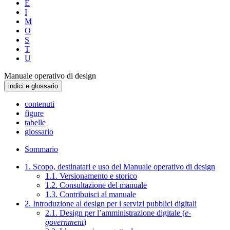
E
I
M
O
S
T
U
Manuale operativo di design
indici e glossario
contenuti
figure
tabelle
glossario
Sommario
1. Scopo, destinatari e uso del Manuale operativo di design
1.1. Versionamento e storico
1.2. Consultazione del manuale
1.3. Contribuisci al manuale
2. Introduzione al design per i servizi pubblici digitali
2.1. Design per l’amministrazione digitale (
e-
government
)