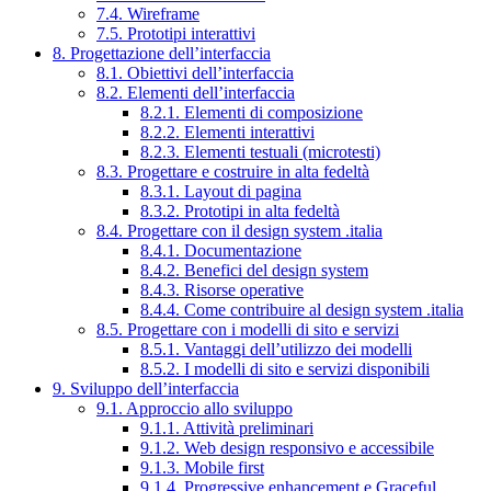
7.4. Wireframe
7.5. Prototipi interattivi
8. Progettazione dell’interfaccia
8.1. Obiettivi dell’interfaccia
8.2. Elementi dell’interfaccia
8.2.1. Elementi di composizione
8.2.2. Elementi interattivi
8.2.3. Elementi testuali (microtesti)
8.3. Progettare e costruire in alta fedeltà
8.3.1. Layout di pagina
8.3.2. Prototipi in alta fedeltà
8.4. Progettare con il design system .italia
8.4.1. Documentazione
8.4.2. Benefici del design system
8.4.3. Risorse operative
8.4.4. Come contribuire al design system .italia
8.5. Progettare con i modelli di sito e servizi
8.5.1. Vantaggi dell’utilizzo dei modelli
8.5.2. I modelli di sito e servizi disponibili
9. Sviluppo dell’interfaccia
9.1. Approccio allo sviluppo
9.1.1. Attività preliminari
9.1.2. Web design responsivo e accessibile
9.1.3. Mobile first
9.1.4. Progressive enhancement e Graceful