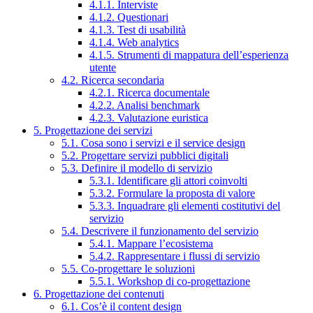
4.1.1. Interviste
4.1.2. Questionari
4.1.3. Test di usabilità
4.1.4. Web analytics
4.1.5. Strumenti di mappatura dell’esperienza
utente
4.2. Ricerca secondaria
4.2.1. Ricerca documentale
4.2.2. Analisi benchmark
4.2.3. Valutazione euristica
5. Progettazione dei servizi
5.1. Cosa sono i servizi e il service design
5.2. Progettare servizi pubblici digitali
5.3. Definire il modello di servizio
5.3.1. Identificare gli attori coinvolti
5.3.2. Formulare la proposta di valore
5.3.3. Inquadrare gli elementi costitutivi del
servizio
5.4. Descrivere il funzionamento del servizio
5.4.1. Mappare l’ecosistema
5.4.2. Rappresentare i flussi di servizio
5.5. Co-progettare le soluzioni
5.5.1. Workshop di co-progettazione
6. Progettazione dei contenuti
6.1. Cos’è il content design