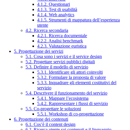
4.1.2. Questionari
4.1.3. Test di usabilità
4.1.4. Web analytics
4.1.5. Strumenti di mappatura dell’esperienza
utente
4.2. Ricerca secondaria
4.2.1. Ricerca documentale
4.2.2. Analisi benchmark
4.2.3. Valutazione euristica
5. Progettazione dei servizi
5.1. Cosa sono i servizi e il service design
5.2. Progettare servizi pubblici digitali
5.3. Definire il modello di servizio
5.3.1. Identificare gli attori coinvolti
5.3.2. Formulare la proposta di valore
5.3.3. Inquadrare gli elementi costitutivi del
servizio
5.4. Descrivere il funzionamento del servizio
5.4.1. Mappare l’ecosistema
5.4.2. Rappresentare i flussi di servizio
5.5. Co-progettare le soluzioni
5.5.1. Workshop di co-progettazione
6. Progettazione dei contenuti
6.1. Cos’è il content design
6.2. Ricerca utente sui contenuti e il linguaggio