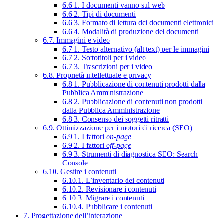
6.6.1. I documenti vanno sul web
6.6.2. Tipi di documenti
6.6.3. Formato di lettura dei documenti elettronici
6.6.4. Modalità di produzione dei documenti
6.7. Immagini e video
6.7.1. Testo alternativo (alt text) per le immagini
6.7.2. Sottotitoli per i video
6.7.3. Trascrizioni per i video
6.8. Proprietà intellettuale e privacy
6.8.1. Pubblicazione di contenuti prodotti dalla
Pubblica Amministrazione
6.8.2. Pubblicazione di contenuti non prodotti
dalla Pubblica Amministrazione
6.8.3. Consenso dei soggetti ritratti
6.9. Ottimizzazione per i motori di ricerca (SEO)
6.9.1. I fattori
on-page
6.9.2. I fattori
off-page
6.9.3. Strumenti di diagnostica SEO: Search
Console
6.10. Gestire i contenuti
6.10.1. L’inventario dei contenuti
6.10.2. Revisionare i contenuti
6.10.3. Migrare i contenuti
6.10.4. Pubblicare i contenuti
7. Progettazione dell’interazione