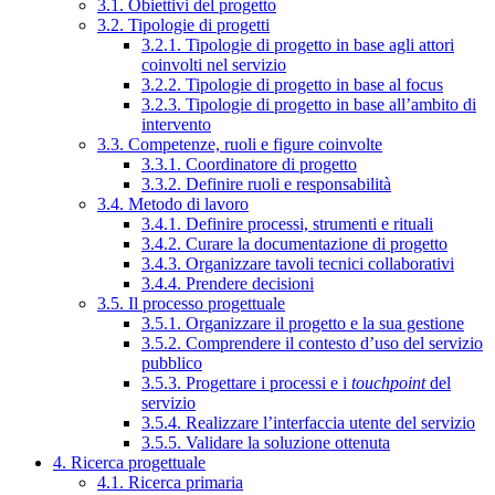
3.1. Obiettivi del progetto
3.2. Tipologie di progetti
3.2.1. Tipologie di progetto in base agli attori
coinvolti nel servizio
3.2.2. Tipologie di progetto in base al focus
3.2.3. Tipologie di progetto in base all’ambito di
intervento
3.3. Competenze, ruoli e figure coinvolte
3.3.1. Coordinatore di progetto
3.3.2. Definire ruoli e responsabilità
3.4. Metodo di lavoro
3.4.1. Definire processi, strumenti e rituali
3.4.2. Curare la documentazione di progetto
3.4.3. Organizzare tavoli tecnici collaborativi
3.4.4. Prendere decisioni
3.5. Il processo progettuale
3.5.1. Organizzare il progetto e la sua gestione
3.5.2. Comprendere il contesto d’uso del servizio
pubblico
3.5.3. Progettare i processi e i
touchpoint
del
servizio
3.5.4. Realizzare l’interfaccia utente del servizio
3.5.5. Validare la soluzione ottenuta
4. Ricerca progettuale
4.1. Ricerca primaria