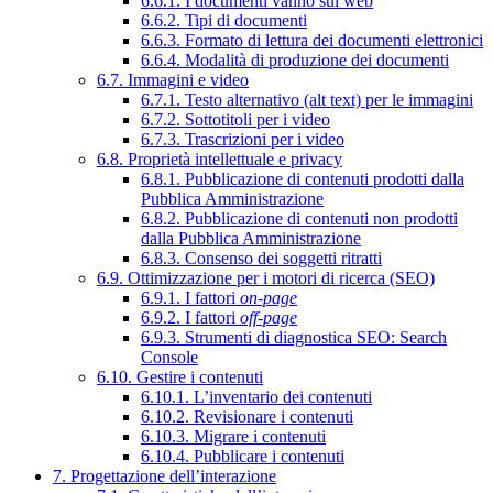
6.6.1. I documenti vanno sul web
6.6.2. Tipi di documenti
6.6.3. Formato di lettura dei documenti elettronici
6.6.4. Modalità di produzione dei documenti
6.7. Immagini e video
6.7.1. Testo alternativo (alt text) per le immagini
6.7.2. Sottotitoli per i video
6.7.3. Trascrizioni per i video
6.8. Proprietà intellettuale e privacy
6.8.1. Pubblicazione di contenuti prodotti dalla
Pubblica Amministrazione
6.8.2. Pubblicazione di contenuti non prodotti
dalla Pubblica Amministrazione
6.8.3. Consenso dei soggetti ritratti
6.9. Ottimizzazione per i motori di ricerca (SEO)
6.9.1. I fattori
on-page
6.9.2. I fattori
off-page
6.9.3. Strumenti di diagnostica SEO: Search
Console
6.10. Gestire i contenuti
6.10.1. L’inventario dei contenuti
6.10.2. Revisionare i contenuti
6.10.3. Migrare i contenuti
6.10.4. Pubblicare i contenuti
7. Progettazione dell’interazione