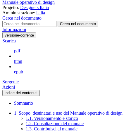
Manuale operativo di design
Progetto:
Designers Italia
Amministrazione:
italia
Cerca nel documento
Cerca nel documento
Informazioni
versione-corrente
Scarica
pdf
html
epub
Sorgente
Azioni
indice dei contenuti
Sommario
1. Scopo, destinatari e uso del Manuale operativo di design
1.1. Versionamento e storico
1.2. Consultazione del manuale
1.3. Contribuisci al manuale