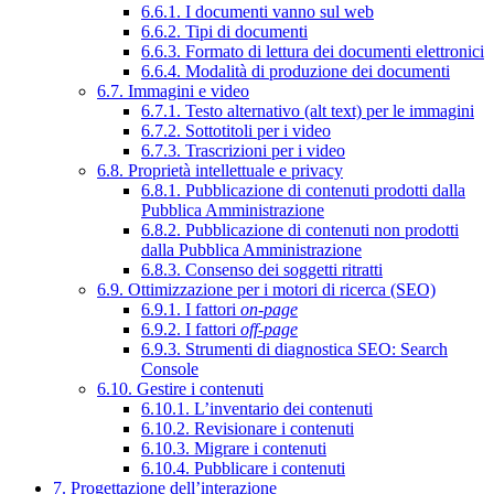
6.6.1. I documenti vanno sul web
6.6.2. Tipi di documenti
6.6.3. Formato di lettura dei documenti elettronici
6.6.4. Modalità di produzione dei documenti
6.7. Immagini e video
6.7.1. Testo alternativo (alt text) per le immagini
6.7.2. Sottotitoli per i video
6.7.3. Trascrizioni per i video
6.8. Proprietà intellettuale e privacy
6.8.1. Pubblicazione di contenuti prodotti dalla
Pubblica Amministrazione
6.8.2. Pubblicazione di contenuti non prodotti
dalla Pubblica Amministrazione
6.8.3. Consenso dei soggetti ritratti
6.9. Ottimizzazione per i motori di ricerca (SEO)
6.9.1. I fattori
on-page
6.9.2. I fattori
off-page
6.9.3. Strumenti di diagnostica SEO: Search
Console
6.10. Gestire i contenuti
6.10.1. L’inventario dei contenuti
6.10.2. Revisionare i contenuti
6.10.3. Migrare i contenuti
6.10.4. Pubblicare i contenuti
7. Progettazione dell’interazione