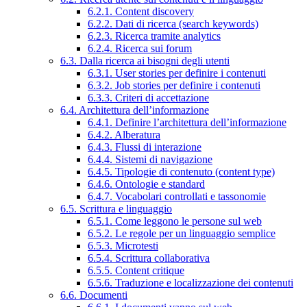
6.2.1. Content discovery
6.2.2. Dati di ricerca (search keywords)
6.2.3. Ricerca tramite analytics
6.2.4. Ricerca sui forum
6.3. Dalla ricerca ai bisogni degli utenti
6.3.1. User stories per definire i contenuti
6.3.2. Job stories per definire i contenuti
6.3.3. Criteri di accettazione
6.4. Architettura dell’informazione
6.4.1. Definire l’architettura dell’informazione
6.4.2. Alberatura
6.4.3. Flussi di interazione
6.4.4. Sistemi di navigazione
6.4.5. Tipologie di contenuto (content type)
6.4.6. Ontologie e standard
6.4.7. Vocabolari controllati e tassonomie
6.5. Scrittura e linguaggio
6.5.1. Come leggono le persone sul web
6.5.2. Le regole per un linguaggio semplice
6.5.3. Microtesti
6.5.4. Scrittura collaborativa
6.5.5. Content critique
6.5.6. Traduzione e localizzazione dei contenuti
6.6. Documenti