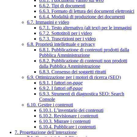
6.6.1. I documenti vanno sul web
6.6.2. Tipi di documenti
6.6.3. Formato di lettura dei documenti elettronici
6.6.4. Modalità di produzione dei documenti
6.7. Immagini e video
6.7.1. Testo alternativo (alt text) per le immagini
6.7.2. Sottotitoli per i video
6.7.3. Trascrizioni per i video
6.8. Proprietà intellettuale e privacy
6.8.1. Pubblicazione di contenuti prodotti dalla
Pubblica Amministrazione
6.8.2. Pubblicazione di contenuti non prodotti
dalla Pubblica Amministrazione
6.8.3. Consenso dei soggetti ritratti
6.9. Ottimizzazione per i motori di ricerca (SEO)
6.9.1. I fattori
on-page
6.9.2. I fattori
off-page
6.9.3. Strumenti di diagnostica SEO: Search
Console
6.10. Gestire i contenuti
6.10.1. L’inventario dei contenuti
6.10.2. Revisionare i contenuti
6.10.3. Migrare i contenuti
6.10.4. Pubblicare i contenuti
7. Progettazione dell’interazione