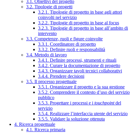
3.1. Obiettivi del progetto
3.2. Tipologie di progetti
3.2.1. Tipologie di progetto in base agli attori
coinvolti nel servizio
3.2.2. Tipologie di progetto in base al focus
3.2.3. Tipologie di progetto in base all’ambito di
intervento
3.3. Competenze, ruoli e figure coinvolte
3.3.1. Coordinatore di progetto
3.3.2. Definire ruoli e responsabilità
3.4. Metodo di lavoro
3.4.1. Definire processi, strumenti e rituali
3.4.2. Curare la documentazione di progetto
3.4.3. Organizzare tavoli tecnici collaborativi
3.4.4. Prendere decisioni
3.5. Il processo progettuale
3.5.1. Organizzare il progetto e la sua gestione
3.5.2. Comprendere il contesto d’uso del servizio
pubblico
3.5.3. Progettare i processi e i
touchpoint
del
servizio
3.5.4. Realizzare l’interfaccia utente del servizio
3.5.5. Validare la soluzione ottenuta
4. Ricerca progettuale
4.1. Ricerca primaria