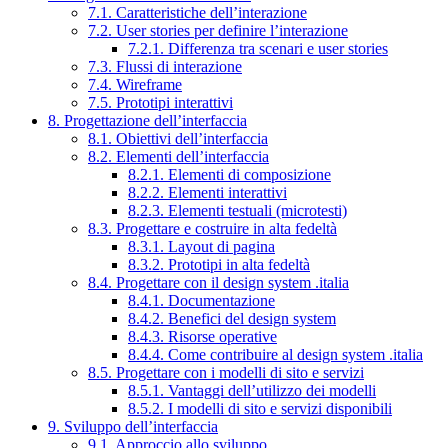
7.1. Caratteristiche dell’interazione
7.2. User stories per definire l’interazione
7.2.1. Differenza tra scenari e user stories
7.3. Flussi di interazione
7.4. Wireframe
7.5. Prototipi interattivi
8. Progettazione dell’interfaccia
8.1. Obiettivi dell’interfaccia
8.2. Elementi dell’interfaccia
8.2.1. Elementi di composizione
8.2.2. Elementi interattivi
8.2.3. Elementi testuali (microtesti)
8.3. Progettare e costruire in alta fedeltà
8.3.1. Layout di pagina
8.3.2. Prototipi in alta fedeltà
8.4. Progettare con il design system .italia
8.4.1. Documentazione
8.4.2. Benefici del design system
8.4.3. Risorse operative
8.4.4. Come contribuire al design system .italia
8.5. Progettare con i modelli di sito e servizi
8.5.1. Vantaggi dell’utilizzo dei modelli
8.5.2. I modelli di sito e servizi disponibili
9. Sviluppo dell’interfaccia
9.1. Approccio allo sviluppo