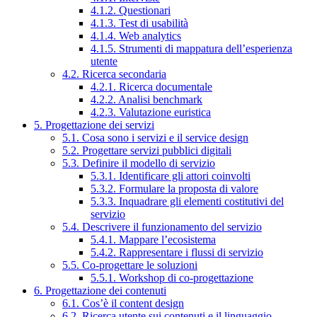
4.1.2. Questionari
4.1.3. Test di usabilità
4.1.4. Web analytics
4.1.5. Strumenti di mappatura dell’esperienza
utente
4.2. Ricerca secondaria
4.2.1. Ricerca documentale
4.2.2. Analisi benchmark
4.2.3. Valutazione euristica
5. Progettazione dei servizi
5.1. Cosa sono i servizi e il service design
5.2. Progettare servizi pubblici digitali
5.3. Definire il modello di servizio
5.3.1. Identificare gli attori coinvolti
5.3.2. Formulare la proposta di valore
5.3.3. Inquadrare gli elementi costitutivi del
servizio
5.4. Descrivere il funzionamento del servizio
5.4.1. Mappare l’ecosistema
5.4.2. Rappresentare i flussi di servizio
5.5. Co-progettare le soluzioni
5.5.1. Workshop di co-progettazione
6. Progettazione dei contenuti
6.1. Cos’è il content design
6.2. Ricerca utente sui contenuti e il linguaggio