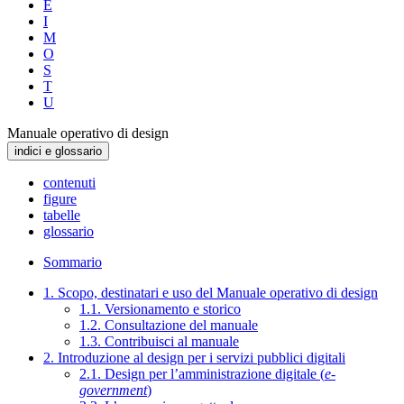
E
I
M
O
S
T
U
Manuale operativo di design
indici e glossario
contenuti
figure
tabelle
glossario
Sommario
1. Scopo, destinatari e uso del Manuale operativo di design
1.1. Versionamento e storico
1.2. Consultazione del manuale
1.3. Contribuisci al manuale
2. Introduzione al design per i servizi pubblici digitali
2.1. Design per l’amministrazione digitale (
e-
government
)