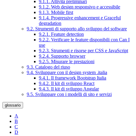
9.1.1. Attività preliminari
9.1.2. Web design responsivo e accessibile
9.1.3. Mobile first
9.1.4. Progressive enhancement e Graceful
degradation
9.2. Strumenti di supporto allo sviluppo del software
9.2.1. Feature detection
9.2.2. Verificare le feature disponibili con Can I
use
9.2.3. Strumenti e risorse per CSS e JavaScript
9.2.4. Supporto browser
9.2.5. Misurare le prestazioni
9.3. Catalogo del riuso
9.4. Sviluppare con il design system .italia
9.4.1. Il framework Bootstrap Italia
9.4.2. Il kit di sviluppo React
9.4.3. Il kit di sviluppo Angular
9.5. Sviluppare con i modelli di sito e servizi
glossario
A
B
C
D