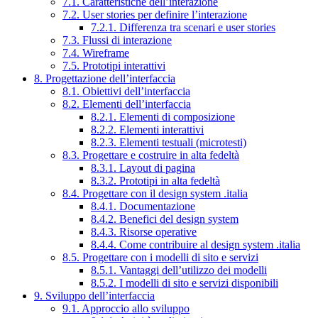
7.1. Caratteristiche dell’interazione
7.2. User stories per definire l’interazione
7.2.1. Differenza tra scenari e user stories
7.3. Flussi di interazione
7.4. Wireframe
7.5. Prototipi interattivi
8. Progettazione dell’interfaccia
8.1. Obiettivi dell’interfaccia
8.2. Elementi dell’interfaccia
8.2.1. Elementi di composizione
8.2.2. Elementi interattivi
8.2.3. Elementi testuali (microtesti)
8.3. Progettare e costruire in alta fedeltà
8.3.1. Layout di pagina
8.3.2. Prototipi in alta fedeltà
8.4. Progettare con il design system .italia
8.4.1. Documentazione
8.4.2. Benefici del design system
8.4.3. Risorse operative
8.4.4. Come contribuire al design system .italia
8.5. Progettare con i modelli di sito e servizi
8.5.1. Vantaggi dell’utilizzo dei modelli
8.5.2. I modelli di sito e servizi disponibili
9. Sviluppo dell’interfaccia
9.1. Approccio allo sviluppo