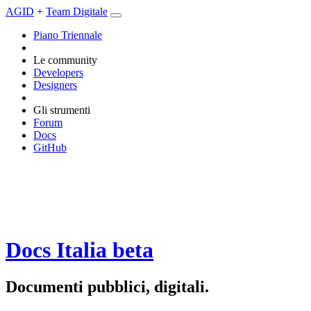
AGID
+
Team Digitale
Piano Triennale
Le community
Developers
Designers
Gli strumenti
Forum
Docs
GitHub
Docs Italia
beta
Documenti pubblici, digitali.