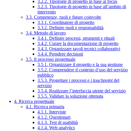
3.2.2. Tipologie di progetto in base al focus
3.2.3. Tipologie di progetto in base all’ambito di
intervento
3.3. Competenze, ruoli e figure coinvolte
3.3.1. Coordinatore di progetto
3.3.2. Definire ruoli e responsabilità
3.4. Metodo di lavoro
3.4.1. Definire processi, strumenti e rituali
3.4.2. Curare la documentazione di progetto
3.4.3. Organizzare tavoli tecnici collaborativi
3.4.4. Prendere decisioni
3.5. Il processo progettuale
3.5.1. Organizzare il progetto e la sua gestione
3.5.2. Comprendere il contesto d’uso del servizio
pubblico
3.5.3. Progettare i processi e i
touchpoint
del
servizio
3.5.4. Realizzare l’interfaccia utente del servizio
3.5.5. Validare la soluzione ottenuta
4. Ricerca progettuale
4.1. Ricerca primaria
4.1.1. Interviste
4.1.2. Questionari
4.1.3. Test di usabilità
4.1.4. Web analytics