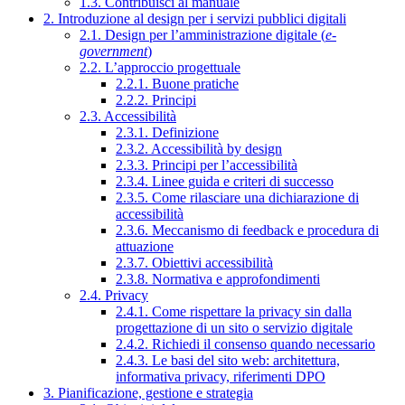
1.3. Contribuisci al manuale
2. Introduzione al design per i servizi pubblici digitali
2.1. Design per l’amministrazione digitale (
e-
government
)
2.2. L’approccio progettuale
2.2.1. Buone pratiche
2.2.2. Principi
2.3. Accessibilità
2.3.1. Definizione
2.3.2. Accessibilità by design
2.3.3. Principi per l’accessibilità
2.3.4. Linee guida e criteri di successo
2.3.5. Come rilasciare una dichiarazione di
accessibilità
2.3.6. Meccanismo di feedback e procedura di
attuazione
2.3.7. Obiettivi accessibilità
2.3.8. Normativa e approfondimenti
2.4. Privacy
2.4.1. Come rispettare la privacy sin dalla
progettazione di un sito o servizio digitale
2.4.2. Richiedi il consenso quando necessario
2.4.3. Le basi del sito web: architettura,
informativa privacy, riferimenti DPO
3. Pianificazione, gestione e strategia