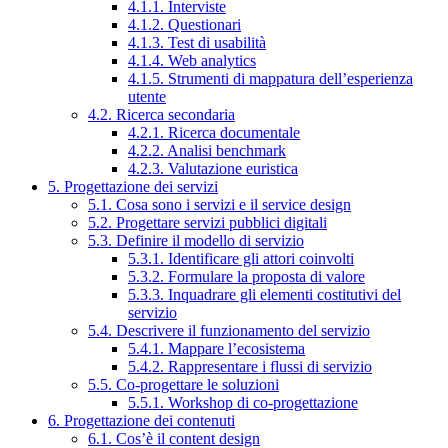
4.1.1. Interviste
4.1.2. Questionari
4.1.3. Test di usabilità
4.1.4. Web analytics
4.1.5. Strumenti di mappatura dell’esperienza
utente
4.2. Ricerca secondaria
4.2.1. Ricerca documentale
4.2.2. Analisi benchmark
4.2.3. Valutazione euristica
5. Progettazione dei servizi
5.1. Cosa sono i servizi e il service design
5.2. Progettare servizi pubblici digitali
5.3. Definire il modello di servizio
5.3.1. Identificare gli attori coinvolti
5.3.2. Formulare la proposta di valore
5.3.3. Inquadrare gli elementi costitutivi del
servizio
5.4. Descrivere il funzionamento del servizio
5.4.1. Mappare l’ecosistema
5.4.2. Rappresentare i flussi di servizio
5.5. Co-progettare le soluzioni
5.5.1. Workshop di co-progettazione
6. Progettazione dei contenuti
6.1. Cos’è il content design