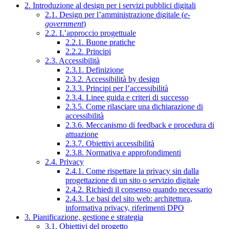
2. Introduzione al design per i servizi pubblici digitali
2.1. Design per l’amministrazione digitale (
e-
government
)
2.2. L’approccio progettuale
2.2.1. Buone pratiche
2.2.2. Principi
2.3. Accessibilità
2.3.1. Definizione
2.3.2. Accessibilità by design
2.3.3. Principi per l’accessibilità
2.3.4. Linee guida e criteri di successo
2.3.5. Come rilasciare una dichiarazione di
accessibilità
2.3.6. Meccanismo di feedback e procedura di
attuazione
2.3.7. Obiettivi accessibilità
2.3.8. Normativa e approfondimenti
2.4. Privacy
2.4.1. Come rispettare la privacy sin dalla
progettazione di un sito o servizio digitale
2.4.2. Richiedi il consenso quando necessario
2.4.3. Le basi del sito web: architettura,
informativa privacy, riferimenti DPO
3. Pianificazione, gestione e strategia
3.1. Obiettivi del progetto