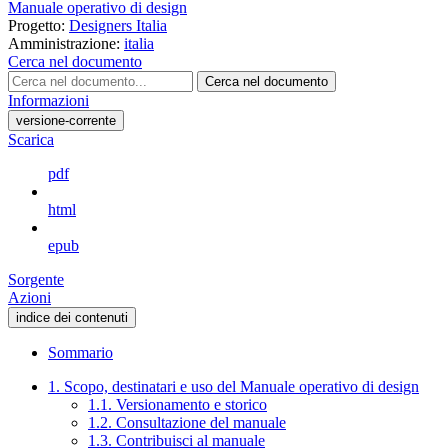
Manuale operativo di design
Progetto:
Designers Italia
Amministrazione:
italia
Cerca nel documento
Cerca nel documento
Informazioni
versione-corrente
Scarica
pdf
html
epub
Sorgente
Azioni
indice dei contenuti
Sommario
1. Scopo, destinatari e uso del Manuale operativo di design
1.1. Versionamento e storico
1.2. Consultazione del manuale
1.3. Contribuisci al manuale