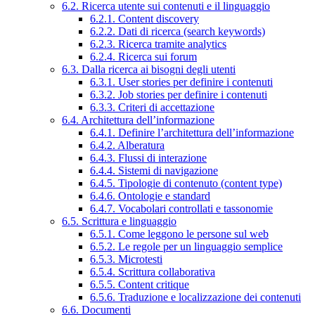
6.2. Ricerca utente sui contenuti e il linguaggio
6.2.1. Content discovery
6.2.2. Dati di ricerca (search keywords)
6.2.3. Ricerca tramite analytics
6.2.4. Ricerca sui forum
6.3. Dalla ricerca ai bisogni degli utenti
6.3.1. User stories per definire i contenuti
6.3.2. Job stories per definire i contenuti
6.3.3. Criteri di accettazione
6.4. Architettura dell’informazione
6.4.1. Definire l’architettura dell’informazione
6.4.2. Alberatura
6.4.3. Flussi di interazione
6.4.4. Sistemi di navigazione
6.4.5. Tipologie di contenuto (content type)
6.4.6. Ontologie e standard
6.4.7. Vocabolari controllati e tassonomie
6.5. Scrittura e linguaggio
6.5.1. Come leggono le persone sul web
6.5.2. Le regole per un linguaggio semplice
6.5.3. Microtesti
6.5.4. Scrittura collaborativa
6.5.5. Content critique
6.5.6. Traduzione e localizzazione dei contenuti
6.6. Documenti