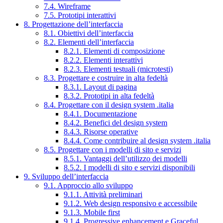
7.4. Wireframe
7.5. Prototipi interattivi
8. Progettazione dell’interfaccia
8.1. Obiettivi dell’interfaccia
8.2. Elementi dell’interfaccia
8.2.1. Elementi di composizione
8.2.2. Elementi interattivi
8.2.3. Elementi testuali (microtesti)
8.3. Progettare e costruire in alta fedeltà
8.3.1. Layout di pagina
8.3.2. Prototipi in alta fedeltà
8.4. Progettare con il design system .italia
8.4.1. Documentazione
8.4.2. Benefici del design system
8.4.3. Risorse operative
8.4.4. Come contribuire al design system .italia
8.5. Progettare con i modelli di sito e servizi
8.5.1. Vantaggi dell’utilizzo dei modelli
8.5.2. I modelli di sito e servizi disponibili
9. Sviluppo dell’interfaccia
9.1. Approccio allo sviluppo
9.1.1. Attività preliminari
9.1.2. Web design responsivo e accessibile
9.1.3. Mobile first
9.1.4. Progressive enhancement e Graceful