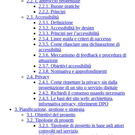
2.2. L’approccio progettuale
2.2.1. Buone pratiche
2.2.2. Principi
2.3. Accessibilità
2.3.1. Definizione
2.3.2. Accessibilità by design
2.3.3. Principi per l’accessibilità
2.3.4. Linee guida e criteri di successo
2.3.5. Come rilasciare una dichiarazione di
accessibilità
2.3.6. Meccanismo di feedback e procedura di
attuazione
2.3.7. Obiettivi accessibilità
2.3.8. Normativa e approfondimenti
2.4. Privacy
2.4.1. Come rispettare la privacy sin dalla
progettazione di un sito o servizio digitale
2.4.2. Richiedi il consenso quando necessario
2.4.3. Le basi del sito web: architettura,
informativa privacy, riferimenti DPO
3. Pianificazione, gestione e strategia
3.1. Obiettivi del progetto
3.2. Tipologie di progetti
3.2.1. Tipologie di progetto in base agli attori
coinvolti nel servizio