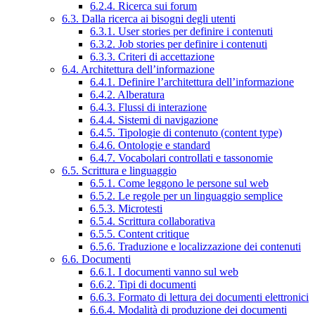
6.2.4. Ricerca sui forum
6.3. Dalla ricerca ai bisogni degli utenti
6.3.1. User stories per definire i contenuti
6.3.2. Job stories per definire i contenuti
6.3.3. Criteri di accettazione
6.4. Architettura dell’informazione
6.4.1. Definire l’architettura dell’informazione
6.4.2. Alberatura
6.4.3. Flussi di interazione
6.4.4. Sistemi di navigazione
6.4.5. Tipologie di contenuto (content type)
6.4.6. Ontologie e standard
6.4.7. Vocabolari controllati e tassonomie
6.5. Scrittura e linguaggio
6.5.1. Come leggono le persone sul web
6.5.2. Le regole per un linguaggio semplice
6.5.3. Microtesti
6.5.4. Scrittura collaborativa
6.5.5. Content critique
6.5.6. Traduzione e localizzazione dei contenuti
6.6. Documenti
6.6.1. I documenti vanno sul web
6.6.2. Tipi di documenti
6.6.3. Formato di lettura dei documenti elettronici
6.6.4. Modalità di produzione dei documenti