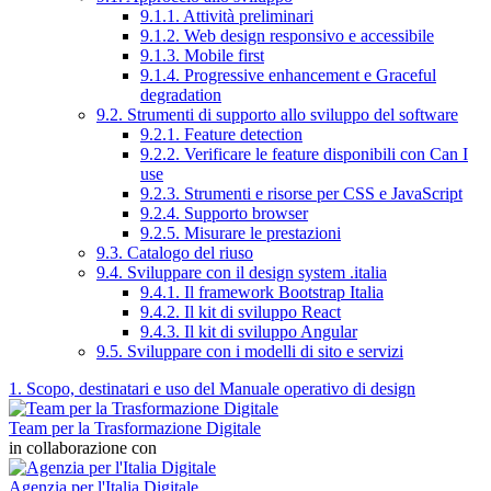
9.1.1. Attività preliminari
9.1.2. Web design responsivo e accessibile
9.1.3. Mobile first
9.1.4. Progressive enhancement e Graceful
degradation
9.2. Strumenti di supporto allo sviluppo del software
9.2.1. Feature detection
9.2.2. Verificare le feature disponibili con Can I
use
9.2.3. Strumenti e risorse per CSS e JavaScript
9.2.4. Supporto browser
9.2.5. Misurare le prestazioni
9.3. Catalogo del riuso
9.4. Sviluppare con il design system .italia
9.4.1. Il framework Bootstrap Italia
9.4.2. Il kit di sviluppo React
9.4.3. Il kit di sviluppo Angular
9.5. Sviluppare con i modelli di sito e servizi
1. Scopo, destinatari e uso del Manuale operativo di design
Team per la Trasformazione Digitale
in collaborazione con
Agenzia per l'Italia Digitale