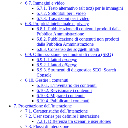
6.7. Immagini e video
6.7.1. Testo alternativo (alt text) per le immagini
6.7.2. Sottotitoli per i video
6.7.3. Trascrizioni per i video
6.8. Proprietà intellettuale e privacy
6.8.1. Pubblicazione di contenuti prodotti dalla
Pubblica Amministrazione
6.8.2. Pubblicazione di contenuti non prodotti
dalla Pubblica Amministrazione
6.8.3. Consenso dei soggetti ritratti
6.9. Ottimizzazione per i motori di ricerca (SEO)
6.9.1. I fattori
on-page
6.9.2. I fattori
off-page
6.9.3. Strumenti di diagnostica SEO: Search
Console
6.10. Gestire i contenuti
6.10.1. L’inventario dei contenuti
6.10.2. Revisionare i contenuti
6.10.3. Migrare i contenuti
6.10.4. Pubblicare i contenuti
7. Progettazione dell’interazione
7.1. Caratteristiche dell’interazione
7.2. User stories per definire l’interazione
7.2.1. Differenza tra scenari e user stories
7.3. Flussi di interazione