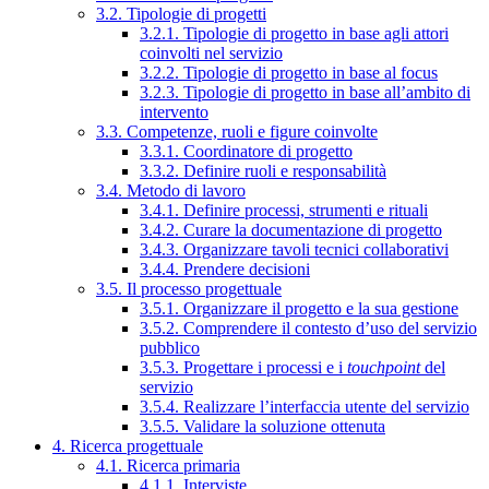
3.2. Tipologie di progetti
3.2.1. Tipologie di progetto in base agli attori
coinvolti nel servizio
3.2.2. Tipologie di progetto in base al focus
3.2.3. Tipologie di progetto in base all’ambito di
intervento
3.3. Competenze, ruoli e figure coinvolte
3.3.1. Coordinatore di progetto
3.3.2. Definire ruoli e responsabilità
3.4. Metodo di lavoro
3.4.1. Definire processi, strumenti e rituali
3.4.2. Curare la documentazione di progetto
3.4.3. Organizzare tavoli tecnici collaborativi
3.4.4. Prendere decisioni
3.5. Il processo progettuale
3.5.1. Organizzare il progetto e la sua gestione
3.5.2. Comprendere il contesto d’uso del servizio
pubblico
3.5.3. Progettare i processi e i
touchpoint
del
servizio
3.5.4. Realizzare l’interfaccia utente del servizio
3.5.5. Validare la soluzione ottenuta
4. Ricerca progettuale
4.1. Ricerca primaria
4.1.1. Interviste