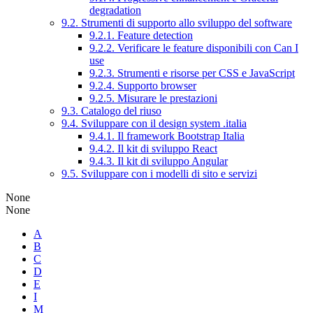
degradation
9.2. Strumenti di supporto allo sviluppo del software
9.2.1. Feature detection
9.2.2. Verificare le feature disponibili con Can I
use
9.2.3. Strumenti e risorse per CSS e JavaScript
9.2.4. Supporto browser
9.2.5. Misurare le prestazioni
9.3. Catalogo del riuso
9.4. Sviluppare con il design system .italia
9.4.1. Il framework Bootstrap Italia
9.4.2. Il kit di sviluppo React
9.4.3. Il kit di sviluppo Angular
9.5. Sviluppare con i modelli di sito e servizi
None
None
A
B
C
D
E
I
M