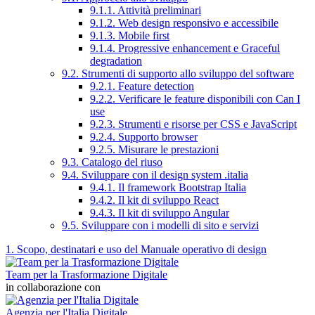
9.1.1. Attività preliminari
9.1.2. Web design responsivo e accessibile
9.1.3. Mobile first
9.1.4. Progressive enhancement e Graceful
degradation
9.2. Strumenti di supporto allo sviluppo del software
9.2.1. Feature detection
9.2.2. Verificare le feature disponibili con Can I
use
9.2.3. Strumenti e risorse per CSS e JavaScript
9.2.4. Supporto browser
9.2.5. Misurare le prestazioni
9.3. Catalogo del riuso
9.4. Sviluppare con il design system .italia
9.4.1. Il framework Bootstrap Italia
9.4.2. Il kit di sviluppo React
9.4.3. Il kit di sviluppo Angular
9.5. Sviluppare con i modelli di sito e servizi
1. Scopo, destinatari e uso del Manuale operativo di design
Team per la Trasformazione Digitale
in collaborazione con
Agenzia per l'Italia Digitale