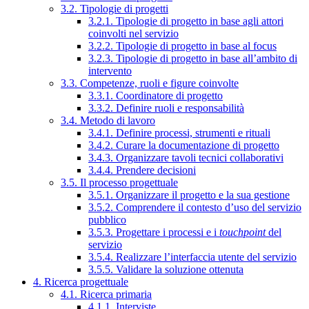
3.2. Tipologie di progetti
3.2.1. Tipologie di progetto in base agli attori
coinvolti nel servizio
3.2.2. Tipologie di progetto in base al focus
3.2.3. Tipologie di progetto in base all’ambito di
intervento
3.3. Competenze, ruoli e figure coinvolte
3.3.1. Coordinatore di progetto
3.3.2. Definire ruoli e responsabilità
3.4. Metodo di lavoro
3.4.1. Definire processi, strumenti e rituali
3.4.2. Curare la documentazione di progetto
3.4.3. Organizzare tavoli tecnici collaborativi
3.4.4. Prendere decisioni
3.5. Il processo progettuale
3.5.1. Organizzare il progetto e la sua gestione
3.5.2. Comprendere il contesto d’uso del servizio
pubblico
3.5.3. Progettare i processi e i
touchpoint
del
servizio
3.5.4. Realizzare l’interfaccia utente del servizio
3.5.5. Validare la soluzione ottenuta
4. Ricerca progettuale
4.1. Ricerca primaria
4.1.1. Interviste