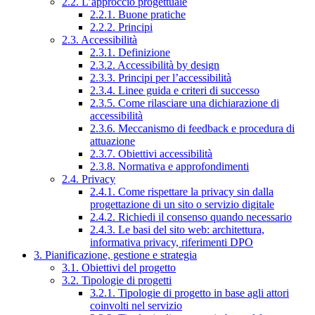
2.2. L’approccio progettuale
2.2.1. Buone pratiche
2.2.2. Principi
2.3. Accessibilità
2.3.1. Definizione
2.3.2. Accessibilità by design
2.3.3. Principi per l’accessibilità
2.3.4. Linee guida e criteri di successo
2.3.5. Come rilasciare una dichiarazione di
accessibilità
2.3.6. Meccanismo di feedback e procedura di
attuazione
2.3.7. Obiettivi accessibilità
2.3.8. Normativa e approfondimenti
2.4. Privacy
2.4.1. Come rispettare la privacy sin dalla
progettazione di un sito o servizio digitale
2.4.2. Richiedi il consenso quando necessario
2.4.3. Le basi del sito web: architettura,
informativa privacy, riferimenti DPO
3. Pianificazione, gestione e strategia
3.1. Obiettivi del progetto
3.2. Tipologie di progetti
3.2.1. Tipologie di progetto in base agli attori
coinvolti nel servizio