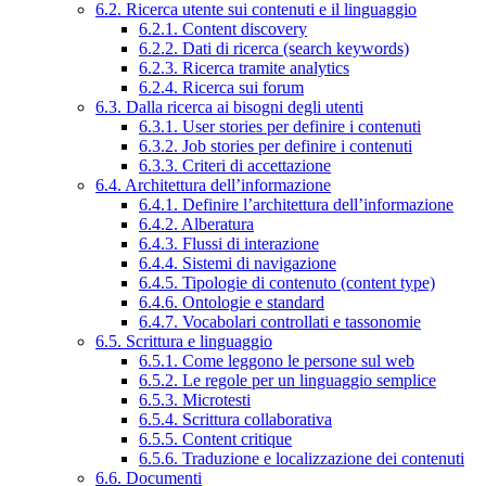
6.2. Ricerca utente sui contenuti e il linguaggio
6.2.1. Content discovery
6.2.2. Dati di ricerca (search keywords)
6.2.3. Ricerca tramite analytics
6.2.4. Ricerca sui forum
6.3. Dalla ricerca ai bisogni degli utenti
6.3.1. User stories per definire i contenuti
6.3.2. Job stories per definire i contenuti
6.3.3. Criteri di accettazione
6.4. Architettura dell’informazione
6.4.1. Definire l’architettura dell’informazione
6.4.2. Alberatura
6.4.3. Flussi di interazione
6.4.4. Sistemi di navigazione
6.4.5. Tipologie di contenuto (content type)
6.4.6. Ontologie e standard
6.4.7. Vocabolari controllati e tassonomie
6.5. Scrittura e linguaggio
6.5.1. Come leggono le persone sul web
6.5.2. Le regole per un linguaggio semplice
6.5.3. Microtesti
6.5.4. Scrittura collaborativa
6.5.5. Content critique
6.5.6. Traduzione e localizzazione dei contenuti
6.6. Documenti