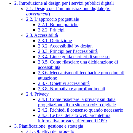
2. Introduzione al design per i servizi pubblici digitali
2.1. Design per l’amministrazione digitale (
e-
government
)
2.2. L’approccio progettuale
2.2.1. Buone pratiche
2.2.2. Principi
2.3. Accessibilità
2.3.1. Definizione
2.3.2. Accessibilità by design
2.3.3. Principi per l’accessibilità
2.3.4. Linee guida e criteri di successo
2.3.5. Come rilasciare una dichiarazione di
accessibilità
2.3.6. Meccanismo di feedback e procedura di
attuazione
2.3.7. Obiettivi accessibilità
2.3.8. Normativa e approfondimenti
2.4. Privacy
2.4.1. Come rispettare la privacy sin dalla
progettazione di un sito o servizio digitale
2.4.2. Richiedi il consenso quando necessario
2.4.3. Le basi del sito web: architettura,
informativa privacy, riferimenti DPO
3. Pianificazione, gestione e strategia
3.1. Obiettivi del progetto