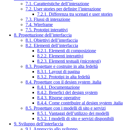
7.1. Caratteristiche dell’interazione
7.2. User stories per definire l’interazione
7.2.1. Differenza tra scenari e user stories
7.3. Flussi di interazione
7.4. Wireframe
7.5. Prototipi interattivi
8. Progettazione dell’interfaccia
8.1. Obiettivi dell’interfaccia
8.2. Elementi dell’interfaccia
8.2.1. Elementi di composizione
8.2.2. Elementi interattivi
8.2.3. Elementi testuali (microtesti)
8.3. Progettare e costruire in alta fedeltà
8.3.1. Layout di pagina
8.3.2. Prototipi in alta fedeltà
8.4. Progettare con il design system .italia
8.4.1. Documentazione
8.4.2. Benefici del design system
8.4.3. Risorse operative
8.4.4. Come contribuire al design system .italia
8.5. Progettare con i modelli di sito e servizi
8.5.1. Vantaggi dell’utilizzo dei modelli
8.5.2. I modelli di sito e servizi disponibili
9. Sviluppo dell’interfaccia
9.1. Approccio allo sviluppo