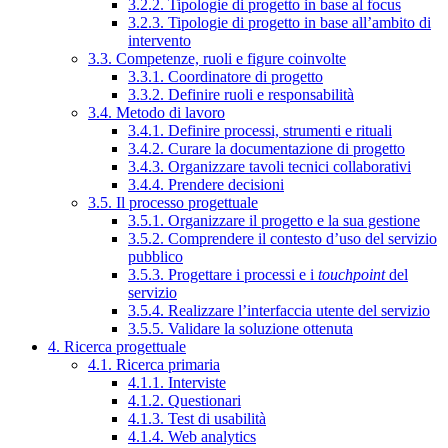
3.2.2. Tipologie di progetto in base al focus
3.2.3. Tipologie di progetto in base all’ambito di
intervento
3.3. Competenze, ruoli e figure coinvolte
3.3.1. Coordinatore di progetto
3.3.2. Definire ruoli e responsabilità
3.4. Metodo di lavoro
3.4.1. Definire processi, strumenti e rituali
3.4.2. Curare la documentazione di progetto
3.4.3. Organizzare tavoli tecnici collaborativi
3.4.4. Prendere decisioni
3.5. Il processo progettuale
3.5.1. Organizzare il progetto e la sua gestione
3.5.2. Comprendere il contesto d’uso del servizio
pubblico
3.5.3. Progettare i processi e i
touchpoint
del
servizio
3.5.4. Realizzare l’interfaccia utente del servizio
3.5.5. Validare la soluzione ottenuta
4. Ricerca progettuale
4.1. Ricerca primaria
4.1.1. Interviste
4.1.2. Questionari
4.1.3. Test di usabilità
4.1.4. Web analytics