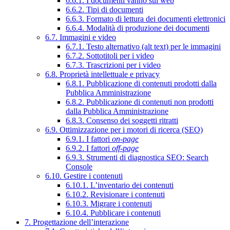
6.6.1. I documenti vanno sul web
6.6.2. Tipi di documenti
6.6.3. Formato di lettura dei documenti elettronici
6.6.4. Modalità di produzione dei documenti
6.7. Immagini e video
6.7.1. Testo alternativo (alt text) per le immagini
6.7.2. Sottotitoli per i video
6.7.3. Trascrizioni per i video
6.8. Proprietà intellettuale e privacy
6.8.1. Pubblicazione di contenuti prodotti dalla
Pubblica Amministrazione
6.8.2. Pubblicazione di contenuti non prodotti
dalla Pubblica Amministrazione
6.8.3. Consenso dei soggetti ritratti
6.9. Ottimizzazione per i motori di ricerca (SEO)
6.9.1. I fattori
on-page
6.9.2. I fattori
off-page
6.9.3. Strumenti di diagnostica SEO: Search
Console
6.10. Gestire i contenuti
6.10.1. L’inventario dei contenuti
6.10.2. Revisionare i contenuti
6.10.3. Migrare i contenuti
6.10.4. Pubblicare i contenuti
7. Progettazione dell’interazione