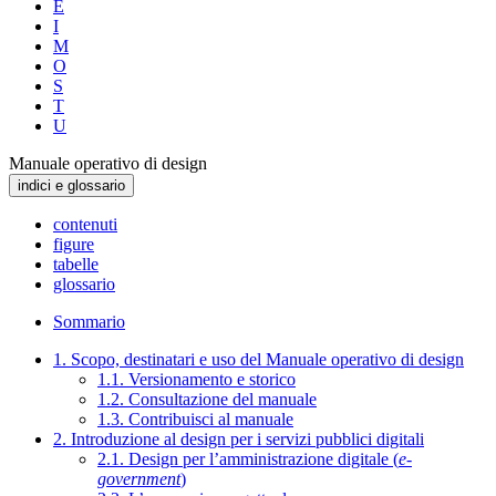
E
I
M
O
S
T
U
Manuale operativo di design
indici e glossario
contenuti
figure
tabelle
glossario
Sommario
1. Scopo, destinatari e uso del Manuale operativo di design
1.1. Versionamento e storico
1.2. Consultazione del manuale
1.3. Contribuisci al manuale
2. Introduzione al design per i servizi pubblici digitali
2.1. Design per l’amministrazione digitale (
e-
government
)