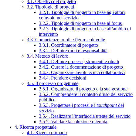
3.1. Obiettivi del progetto
3.2. Tipologie di progetti
3.2.1. Tipologie di progetto in base agli attori
coinvolti nel servizio
3.2.2. Tipologie di progetto in base al focus
3.2.3. Tipologie di progetto in base all’ambito di
intervento
3.3. Competenze, ruoli e figure coinvolte
3.3.1. Coordinatore di progetto
3.3.2. Definire ruoli e responsabilità
3.4. Metodo di lavoro
3.4.1. Definire processi, strumenti e rituali
3.4.2. Curare la documentazione di progetto
3.4.3. Organizzare tavoli tecnici collaborativi
3.4.4. Prendere decisioni
3.5. Il processo progettuale
3.5.1. Organizzare il progetto e la sua gestione
3.5.2. Comprendere il contesto d’uso del servizio
pubblico
3.5.3. Progettare i processi e i
touchpoint
del
servizio
3.5.4. Realizzare l’interfaccia utente del servizio
3.5.5. Validare la soluzione ottenuta
4. Ricerca progettuale
4.1. Ricerca primaria