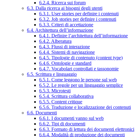
6.2.4. Ricerca sui forum
6.3. Dalla ricerca ai bisogni degli utenti
6.3.1. User stories per definire i contenuti
6.3.2. Job stories per definire i contenuti
6.3.3. Criteri di accettazione
6.4. Architettura dell’informazione
6.4.1. Definire l’architettura dell’informazione
6.4.2. Alberatura
6.4.3. Flussi di interazione
6.4.4. Sistemi di navigazione
6.4.5. Tipologie di contenuto (content type)
6.4.6. Ontologie e standard
6.4.7. Vocabolari controllati e tassonomie
6.5. Scrittura e linguaggio
6.5.1. Come leggono le persone sul web
6.5.2. Le regole per un linguaggio semplice
6.5.3. Microtesti
6.5.4. Scrittura collaborativa
6.5.5. Content critique
6.5.6. Traduzione e localizzazione dei contenuti
6.6. Documenti
6.6.1. I documenti vanno sul web
6.6.2. Tipi di documenti
6.6.3. Formato di lettura dei documenti elettronici
6.6.4. Modalità di produzione dei documenti