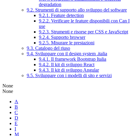
degradation
9.2. Strumenti di supporto allo sviluppo del software
9.2.1. Feature detection
9.2.2. Verificare le feature disponibili con Can I
use
9.2.3. Strumenti e risorse per CSS e JavaScript
9.2.4. Supporto browser
9.2.5. Misurare le prestazioni
9.3. Catalogo del riuso
9.4. Sviluppare con il design system .italia
9.4.1. Il framework Bootstrap Italia
9.4.2. Il kit di sviluppo React
9.4.3. Il kit di sviluppo Angular
9.5. Sviluppare con i modelli di sito e servizi
None
None
A
B
C
D
E
I
M