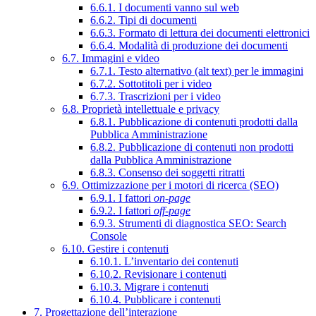
6.6.1. I documenti vanno sul web
6.6.2. Tipi di documenti
6.6.3. Formato di lettura dei documenti elettronici
6.6.4. Modalità di produzione dei documenti
6.7. Immagini e video
6.7.1. Testo alternativo (alt text) per le immagini
6.7.2. Sottotitoli per i video
6.7.3. Trascrizioni per i video
6.8. Proprietà intellettuale e privacy
6.8.1. Pubblicazione di contenuti prodotti dalla
Pubblica Amministrazione
6.8.2. Pubblicazione di contenuti non prodotti
dalla Pubblica Amministrazione
6.8.3. Consenso dei soggetti ritratti
6.9. Ottimizzazione per i motori di ricerca (SEO)
6.9.1. I fattori
on-page
6.9.2. I fattori
off-page
6.9.3. Strumenti di diagnostica SEO: Search
Console
6.10. Gestire i contenuti
6.10.1. L’inventario dei contenuti
6.10.2. Revisionare i contenuti
6.10.3. Migrare i contenuti
6.10.4. Pubblicare i contenuti
7. Progettazione dell’interazione