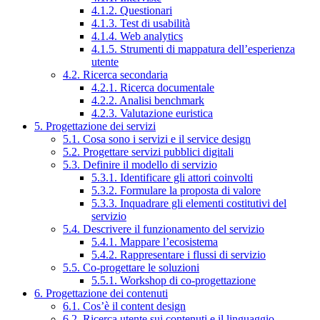
4.1.2. Questionari
4.1.3. Test di usabilità
4.1.4. Web analytics
4.1.5. Strumenti di mappatura dell’esperienza
utente
4.2. Ricerca secondaria
4.2.1. Ricerca documentale
4.2.2. Analisi benchmark
4.2.3. Valutazione euristica
5. Progettazione dei servizi
5.1. Cosa sono i servizi e il service design
5.2. Progettare servizi pubblici digitali
5.3. Definire il modello di servizio
5.3.1. Identificare gli attori coinvolti
5.3.2. Formulare la proposta di valore
5.3.3. Inquadrare gli elementi costitutivi del
servizio
5.4. Descrivere il funzionamento del servizio
5.4.1. Mappare l’ecosistema
5.4.2. Rappresentare i flussi di servizio
5.5. Co-progettare le soluzioni
5.5.1. Workshop di co-progettazione
6. Progettazione dei contenuti
6.1. Cos’è il content design
6.2. Ricerca utente sui contenuti e il linguaggio