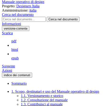
Manuale operativo di design
Progetto:
Designers Italia
Amministrazione:
italia
Cerca nel documento
Cerca nel documento
Informazioni
versione-corrente
Scarica
pdf
html
epub
Sorgente
Azioni
indice dei contenuti
Sommario
1. Scopo, destinatari e uso del Manuale operativo di design
1.1. Versionamento e storico
1.2. Consultazione del manuale
1.3. Contribuisci al manuale