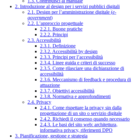
1.3. Contribuisci al manuale
2. Introduzione al design per i servizi pubblici digitali
2.1. Design per l’amministrazione digitale (
e-
government
)
2.2. L’approccio progettuale
2.2.1. Buone pratiche
2.2.2. Principi
2.3. Accessibilità
2.3.1. Definizione
2.3.2. Accessibilità by design
2.3.3. Principi per l’accessibilità
2.3.4. Linee guida e criteri di successo
2.3.5. Come rilasciare una dichiarazione di
accessibilità
2.3.6. Meccanismo di feedback e procedura di
attuazione
2.3.7. Obiettivi accessibilità
2.3.8. Normativa e approfondimenti
2.4. Privacy
2.4.1. Come rispettare la privacy sin dalla
progettazione di un sito o servizio digitale
2.4.2. Richiedi il consenso quando necessario
2.4.3. Le basi del sito web: architettura,
informativa privacy, riferimenti DPO
3. Pianificazione, gestione e strategia