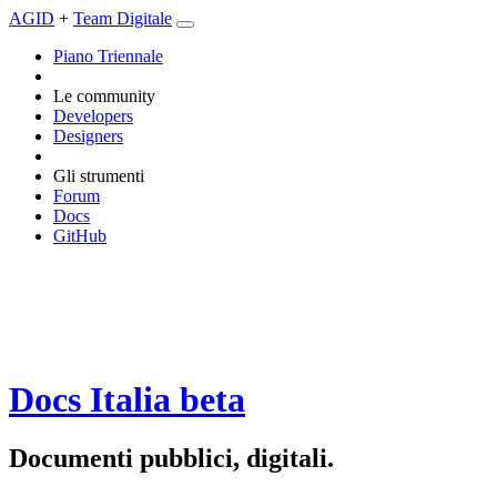
AGID
+
Team Digitale
Piano Triennale
Le community
Developers
Designers
Gli strumenti
Forum
Docs
GitHub
Docs Italia
beta
Documenti pubblici, digitali.