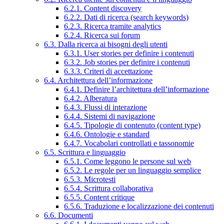
6.2.1. Content discovery
6.2.2. Dati di ricerca (search keywords)
6.2.3. Ricerca tramite analytics
6.2.4. Ricerca sui forum
6.3. Dalla ricerca ai bisogni degli utenti
6.3.1. User stories per definire i contenuti
6.3.2. Job stories per definire i contenuti
6.3.3. Criteri di accettazione
6.4. Architettura dell’informazione
6.4.1. Definire l’architettura dell’informazione
6.4.2. Alberatura
6.4.3. Flussi di interazione
6.4.4. Sistemi di navigazione
6.4.5. Tipologie di contenuto (content type)
6.4.6. Ontologie e standard
6.4.7. Vocabolari controllati e tassonomie
6.5. Scrittura e linguaggio
6.5.1. Come leggono le persone sul web
6.5.2. Le regole per un linguaggio semplice
6.5.3. Microtesti
6.5.4. Scrittura collaborativa
6.5.5. Content critique
6.5.6. Traduzione e localizzazione dei contenuti
6.6. Documenti