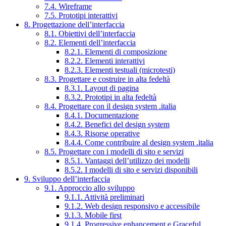
7.4. Wireframe
7.5. Prototipi interattivi
8. Progettazione dell’interfaccia
8.1. Obiettivi dell’interfaccia
8.2. Elementi dell’interfaccia
8.2.1. Elementi di composizione
8.2.2. Elementi interattivi
8.2.3. Elementi testuali (microtesti)
8.3. Progettare e costruire in alta fedeltà
8.3.1. Layout di pagina
8.3.2. Prototipi in alta fedeltà
8.4. Progettare con il design system .italia
8.4.1. Documentazione
8.4.2. Benefici del design system
8.4.3. Risorse operative
8.4.4. Come contribuire al design system .italia
8.5. Progettare con i modelli di sito e servizi
8.5.1. Vantaggi dell’utilizzo dei modelli
8.5.2. I modelli di sito e servizi disponibili
9. Sviluppo dell’interfaccia
9.1. Approccio allo sviluppo
9.1.1. Attività preliminari
9.1.2. Web design responsivo e accessibile
9.1.3. Mobile first
9.1.4. Progressive enhancement e Graceful