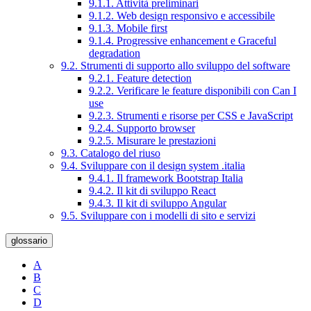
9.1.1. Attività preliminari
9.1.2. Web design responsivo e accessibile
9.1.3. Mobile first
9.1.4. Progressive enhancement e Graceful
degradation
9.2. Strumenti di supporto allo sviluppo del software
9.2.1. Feature detection
9.2.2. Verificare le feature disponibili con Can I
use
9.2.3. Strumenti e risorse per CSS e JavaScript
9.2.4. Supporto browser
9.2.5. Misurare le prestazioni
9.3. Catalogo del riuso
9.4. Sviluppare con il design system .italia
9.4.1. Il framework Bootstrap Italia
9.4.2. Il kit di sviluppo React
9.4.3. Il kit di sviluppo Angular
9.5. Sviluppare con i modelli di sito e servizi
glossario
A
B
C
D