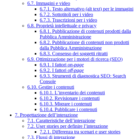
6.7. Immagini e video
6.7.1. Testo alternativo (alt text) per le immagini
6.7.2. Sottotitoli per i video
6.7.3. Trascrizioni per i video
6.8. Proprietà intellettuale e privacy
6.8.1. Pubblicazione di contenuti prodotti dalla
Pubblica Amministrazione
6.8.2. Pubblicazione di contenuti non prodotti
dalla Pubblica Amministrazione
6.8.3. Consenso dei soggetti ritratti
6.9. Ottimizzazione per i motori di ricerca (SEO)
6.9.1. I fattori
on-page
6.9.2. I fattori
off-page
6.9.3. Strumenti di diagnostica SEO: Search
Console
6.10. Gestire i contenuti
6.10.1. L’inventario dei contenuti
6.10.2. Revisionare i contenuti
6.10.3. Migrare i contenuti
6.10.4. Pubblicare i contenuti
7. Progettazione dell’interazione
7.1. Caratteristiche dell’interazione
7.2. User stories per definire l’interazione
7.2.1. Differenza tra scenari e user stories
7.3. Flussi di interazione