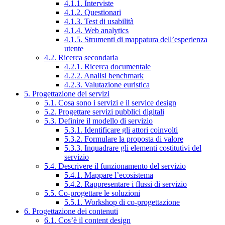
4.1.1. Interviste
4.1.2. Questionari
4.1.3. Test di usabilità
4.1.4. Web analytics
4.1.5. Strumenti di mappatura dell’esperienza
utente
4.2. Ricerca secondaria
4.2.1. Ricerca documentale
4.2.2. Analisi benchmark
4.2.3. Valutazione euristica
5. Progettazione dei servizi
5.1. Cosa sono i servizi e il service design
5.2. Progettare servizi pubblici digitali
5.3. Definire il modello di servizio
5.3.1. Identificare gli attori coinvolti
5.3.2. Formulare la proposta di valore
5.3.3. Inquadrare gli elementi costitutivi del
servizio
5.4. Descrivere il funzionamento del servizio
5.4.1. Mappare l’ecosistema
5.4.2. Rappresentare i flussi di servizio
5.5. Co-progettare le soluzioni
5.5.1. Workshop di co-progettazione
6. Progettazione dei contenuti
6.1. Cos’è il content design