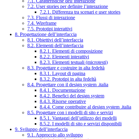
7.1. Caratteristiche dell’interazione
7.2. User stories per definire l’interazione
7.2.1. Differenza tra scenari e user stories
7.3. Flussi di interazione
7.4. Wireframe
7.5. Prototipi interattivi
8. Progettazione dell’interfaccia
8.1. Obiettivi dell’interfaccia
8.2. Elementi dell’interfaccia
8.2.1. Elementi di composizione
8.2.2. Elementi interattivi
8.2.3. Elementi testuali (microtesti)
8.3. Progettare e costruire in alta fedeltà
8.3.1. Layout di pagina
8.3.2. Prototipi in alta fedeltà
8.4. Progettare con il design system .italia
8.4.1. Documentazione
8.4.2. Benefici del design system
8.4.3. Risorse operative
8.4.4. Come contribuire al design system .italia
8.5. Progettare con i modelli di sito e servizi
8.5.1. Vantaggi dell’utilizzo dei modelli
8.5.2. I modelli di sito e servizi disponibili
9. Sviluppo dell’interfaccia
9.1. Approccio allo sviluppo