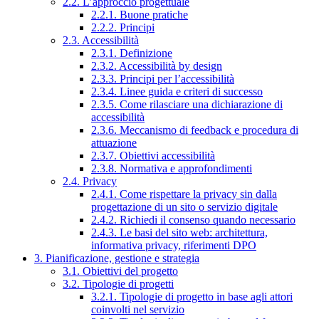
2.2. L’approccio progettuale
2.2.1. Buone pratiche
2.2.2. Principi
2.3. Accessibilità
2.3.1. Definizione
2.3.2. Accessibilità by design
2.3.3. Principi per l’accessibilità
2.3.4. Linee guida e criteri di successo
2.3.5. Come rilasciare una dichiarazione di
accessibilità
2.3.6. Meccanismo di feedback e procedura di
attuazione
2.3.7. Obiettivi accessibilità
2.3.8. Normativa e approfondimenti
2.4. Privacy
2.4.1. Come rispettare la privacy sin dalla
progettazione di un sito o servizio digitale
2.4.2. Richiedi il consenso quando necessario
2.4.3. Le basi del sito web: architettura,
informativa privacy, riferimenti DPO
3. Pianificazione, gestione e strategia
3.1. Obiettivi del progetto
3.2. Tipologie di progetti
3.2.1. Tipologie di progetto in base agli attori
coinvolti nel servizio