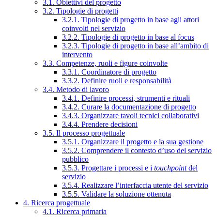
3.1. Obiettivi del progetto
3.2. Tipologie di progetti
3.2.1. Tipologie di progetto in base agli attori
coinvolti nel servizio
3.2.2. Tipologie di progetto in base al focus
3.2.3. Tipologie di progetto in base all’ambito di
intervento
3.3. Competenze, ruoli e figure coinvolte
3.3.1. Coordinatore di progetto
3.3.2. Definire ruoli e responsabilità
3.4. Metodo di lavoro
3.4.1. Definire processi, strumenti e rituali
3.4.2. Curare la documentazione di progetto
3.4.3. Organizzare tavoli tecnici collaborativi
3.4.4. Prendere decisioni
3.5. Il processo progettuale
3.5.1. Organizzare il progetto e la sua gestione
3.5.2. Comprendere il contesto d’uso del servizio
pubblico
3.5.3. Progettare i processi e i
touchpoint
del
servizio
3.5.4. Realizzare l’interfaccia utente del servizio
3.5.5. Validare la soluzione ottenuta
4. Ricerca progettuale
4.1. Ricerca primaria