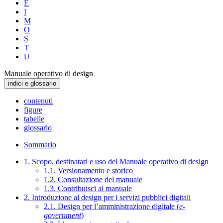
E
I
M
O
S
T
U
Manuale operativo di design
indici e glossario
contenuti
figure
tabelle
glossario
Sommario
1. Scopo, destinatari e uso del Manuale operativo di design
1.1. Versionamento e storico
1.2. Consultazione del manuale
1.3. Contribuisci al manuale
2. Introduzione al design per i servizi pubblici digitali
2.1. Design per l’amministrazione digitale (
e-
government
)