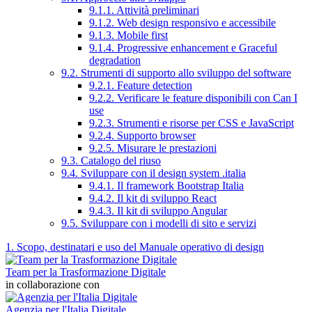
9.1.1. Attività preliminari
9.1.2. Web design responsivo e accessibile
9.1.3. Mobile first
9.1.4. Progressive enhancement e Graceful
degradation
9.2. Strumenti di supporto allo sviluppo del software
9.2.1. Feature detection
9.2.2. Verificare le feature disponibili con Can I
use
9.2.3. Strumenti e risorse per CSS e JavaScript
9.2.4. Supporto browser
9.2.5. Misurare le prestazioni
9.3. Catalogo del riuso
9.4. Sviluppare con il design system .italia
9.4.1. Il framework Bootstrap Italia
9.4.2. Il kit di sviluppo React
9.4.3. Il kit di sviluppo Angular
9.5. Sviluppare con i modelli di sito e servizi
1. Scopo, destinatari e uso del Manuale operativo di design
Team per la Trasformazione Digitale
in collaborazione con
Agenzia per l'Italia Digitale