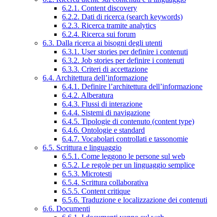
6.2.1. Content discovery
6.2.2. Dati di ricerca (search keywords)
6.2.3. Ricerca tramite analytics
6.2.4. Ricerca sui forum
6.3. Dalla ricerca ai bisogni degli utenti
6.3.1. User stories per definire i contenuti
6.3.2. Job stories per definire i contenuti
6.3.3. Criteri di accettazione
6.4. Architettura dell’informazione
6.4.1. Definire l’architettura dell’informazione
6.4.2. Alberatura
6.4.3. Flussi di interazione
6.4.4. Sistemi di navigazione
6.4.5. Tipologie di contenuto (content type)
6.4.6. Ontologie e standard
6.4.7. Vocabolari controllati e tassonomie
6.5. Scrittura e linguaggio
6.5.1. Come leggono le persone sul web
6.5.2. Le regole per un linguaggio semplice
6.5.3. Microtesti
6.5.4. Scrittura collaborativa
6.5.5. Content critique
6.5.6. Traduzione e localizzazione dei contenuti
6.6. Documenti