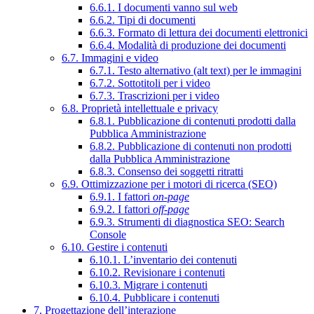
6.6.1. I documenti vanno sul web
6.6.2. Tipi di documenti
6.6.3. Formato di lettura dei documenti elettronici
6.6.4. Modalità di produzione dei documenti
6.7. Immagini e video
6.7.1. Testo alternativo (alt text) per le immagini
6.7.2. Sottotitoli per i video
6.7.3. Trascrizioni per i video
6.8. Proprietà intellettuale e privacy
6.8.1. Pubblicazione di contenuti prodotti dalla
Pubblica Amministrazione
6.8.2. Pubblicazione di contenuti non prodotti
dalla Pubblica Amministrazione
6.8.3. Consenso dei soggetti ritratti
6.9. Ottimizzazione per i motori di ricerca (SEO)
6.9.1. I fattori
on-page
6.9.2. I fattori
off-page
6.9.3. Strumenti di diagnostica SEO: Search
Console
6.10. Gestire i contenuti
6.10.1. L’inventario dei contenuti
6.10.2. Revisionare i contenuti
6.10.3. Migrare i contenuti
6.10.4. Pubblicare i contenuti
7. Progettazione dell’interazione