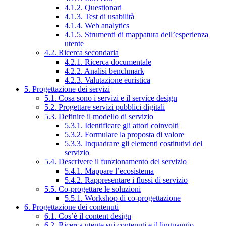
4.1.2. Questionari
4.1.3. Test di usabilità
4.1.4. Web analytics
4.1.5. Strumenti di mappatura dell’esperienza
utente
4.2. Ricerca secondaria
4.2.1. Ricerca documentale
4.2.2. Analisi benchmark
4.2.3. Valutazione euristica
5. Progettazione dei servizi
5.1. Cosa sono i servizi e il service design
5.2. Progettare servizi pubblici digitali
5.3. Definire il modello di servizio
5.3.1. Identificare gli attori coinvolti
5.3.2. Formulare la proposta di valore
5.3.3. Inquadrare gli elementi costitutivi del
servizio
5.4. Descrivere il funzionamento del servizio
5.4.1. Mappare l’ecosistema
5.4.2. Rappresentare i flussi di servizio
5.5. Co-progettare le soluzioni
5.5.1. Workshop di co-progettazione
6. Progettazione dei contenuti
6.1. Cos’è il content design
6.2. Ricerca utente sui contenuti e il linguaggio