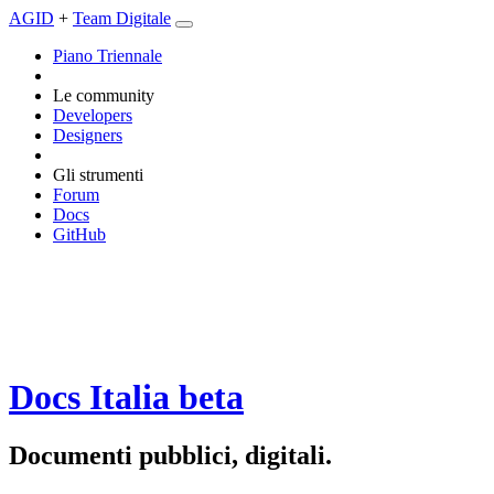
AGID
+
Team Digitale
Piano Triennale
Le community
Developers
Designers
Gli strumenti
Forum
Docs
GitHub
Docs Italia
beta
Documenti pubblici, digitali.