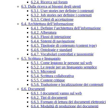
6.2.4. Ricerca sui forum
6.3. Dalla ricerca ai bisogni degli utenti
6.3.1. User stories per definire i contenuti
6.3.2. Job stories per definire i contenuti
6.3.3. Criteri di accettazione
6.4. Architettura dell’informazione
6.4.1. Definire l’architettura dell’informazione
6.4.2. Alberatura
6.4.3. Flussi di interazione
6.4.4. Sistemi di navigazione
6.4.5. Tipologie di contenuto (content type)
6.4.6. Ontologie e standard
6.4.7. Vocabolari controllati e tassonomie
6.5. Scrittura e linguaggio
6.5.1. Come leggono le persone sul web
6.5.2. Le regole per un linguaggio semplice
6.5.3. Microtesti
6.5.4. Scrittura collaborativa
6.5.5. Content critique
6.5.6. Traduzione e localizzazione dei contenuti
6.6. Documenti
6.6.1. I documenti vanno sul web
6.6.2. Tipi di documenti
6.6.3. Formato di lettura dei documenti elettronici
6.6.4. Modalità di produzione dei documenti