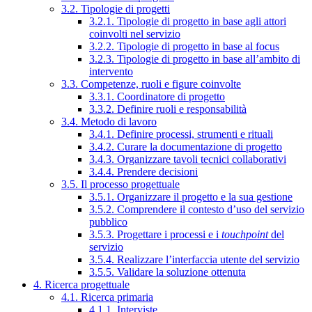
3.2. Tipologie di progetti
3.2.1. Tipologie di progetto in base agli attori
coinvolti nel servizio
3.2.2. Tipologie di progetto in base al focus
3.2.3. Tipologie di progetto in base all’ambito di
intervento
3.3. Competenze, ruoli e figure coinvolte
3.3.1. Coordinatore di progetto
3.3.2. Definire ruoli e responsabilità
3.4. Metodo di lavoro
3.4.1. Definire processi, strumenti e rituali
3.4.2. Curare la documentazione di progetto
3.4.3. Organizzare tavoli tecnici collaborativi
3.4.4. Prendere decisioni
3.5. Il processo progettuale
3.5.1. Organizzare il progetto e la sua gestione
3.5.2. Comprendere il contesto d’uso del servizio
pubblico
3.5.3. Progettare i processi e i
touchpoint
del
servizio
3.5.4. Realizzare l’interfaccia utente del servizio
3.5.5. Validare la soluzione ottenuta
4. Ricerca progettuale
4.1. Ricerca primaria
4.1.1. Interviste