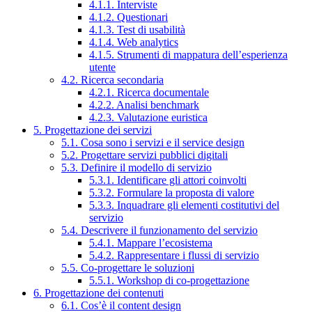
4.1.1. Interviste
4.1.2. Questionari
4.1.3. Test di usabilità
4.1.4. Web analytics
4.1.5. Strumenti di mappatura dell’esperienza
utente
4.2. Ricerca secondaria
4.2.1. Ricerca documentale
4.2.2. Analisi benchmark
4.2.3. Valutazione euristica
5. Progettazione dei servizi
5.1. Cosa sono i servizi e il service design
5.2. Progettare servizi pubblici digitali
5.3. Definire il modello di servizio
5.3.1. Identificare gli attori coinvolti
5.3.2. Formulare la proposta di valore
5.3.3. Inquadrare gli elementi costitutivi del
servizio
5.4. Descrivere il funzionamento del servizio
5.4.1. Mappare l’ecosistema
5.4.2. Rappresentare i flussi di servizio
5.5. Co-progettare le soluzioni
5.5.1. Workshop di co-progettazione
6. Progettazione dei contenuti
6.1. Cos’è il content design