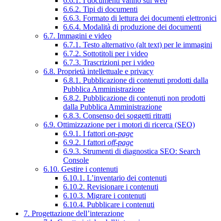
6.6.1. I documenti vanno sul web
6.6.2. Tipi di documenti
6.6.3. Formato di lettura dei documenti elettronici
6.6.4. Modalità di produzione dei documenti
6.7. Immagini e video
6.7.1. Testo alternativo (alt text) per le immagini
6.7.2. Sottotitoli per i video
6.7.3. Trascrizioni per i video
6.8. Proprietà intellettuale e privacy
6.8.1. Pubblicazione di contenuti prodotti dalla
Pubblica Amministrazione
6.8.2. Pubblicazione di contenuti non prodotti
dalla Pubblica Amministrazione
6.8.3. Consenso dei soggetti ritratti
6.9. Ottimizzazione per i motori di ricerca (SEO)
6.9.1. I fattori
on-page
6.9.2. I fattori
off-page
6.9.3. Strumenti di diagnostica SEO: Search
Console
6.10. Gestire i contenuti
6.10.1. L’inventario dei contenuti
6.10.2. Revisionare i contenuti
6.10.3. Migrare i contenuti
6.10.4. Pubblicare i contenuti
7. Progettazione dell’interazione