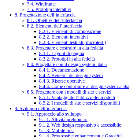
7.4. Wireframe
7.5. Prototipi interattivi
8. Progettazione dell’interfaccia
8.1. Obiettivi dell’interfaccia
8.2. Elementi dell’interfaccia
8.2.1. Elementi di composizione
8.2.2. Elementi interattivi
8.2.3. Elementi testuali (microtesti)
8.3. Progettare e costruire in alta fedeltà
8.3.1. Layout di pagina
8.3.2. Prototipi in alta fedeltà
8.4. Progettare con il design system .italia
8.4.1. Documentazione
8.4.2. Benefici del design system
8.4.3. Risorse operative
8.4.4. Come contribuire al design system .italia
8.5. Progettare con i modelli di sito e servizi
8.5.1. Vantaggi dell’utilizzo dei modelli
8.5.2. I modelli di sito e servizi disponibili
9. Sviluppo dell’interfaccia
9.1. Approccio allo sviluppo
9.1.1. Attività preliminari
9.1.2. Web design responsivo e accessibile
9.1.3. Mobile first
9.1.4. Progressive enhancement e Graceful