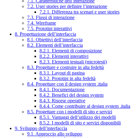
7.1. Caratteristiche dell’interazione
7.2. User stories per definire l’interazione
7.2.1. Differenza tra scenari e user stories
7.3. Flussi di interazione
7.4. Wireframe
7.5. Prototipi interattivi
8. Progettazione dell’interfaccia
8.1. Obiettivi dell’interfaccia
8.2. Elementi dell’interfaccia
8.2.1. Elementi di composizione
8.2.2. Elementi interattivi
8.2.3. Elementi testuali (microtesti)
8.3. Progettare e costruire in alta fedeltà
8.3.1. Layout di pagina
8.3.2. Prototipi in alta fedeltà
8.4. Progettare con il design system .italia
8.4.1. Documentazione
8.4.2. Benefici del design system
8.4.3. Risorse operative
8.4.4. Come contribuire al design system .italia
8.5. Progettare con i modelli di sito e servizi
8.5.1. Vantaggi dell’utilizzo dei modelli
8.5.2. I modelli di sito e servizi disponibili
9. Sviluppo dell’interfaccia
9.1. Approccio allo sviluppo