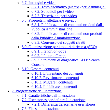
6.7. Immagini e video
6.7.1. Testo alternativo (alt text) per le immagini
6.7.2. Sottotitoli per i video
6.7.3. Trascrizioni per i video
6.8. Proprietà intellettuale e privacy
6.8.1. Pubblicazione di contenuti prodotti dalla
Pubblica Amministrazione
6.8.2. Pubblicazione di contenuti non prodotti
dalla Pubblica Amministrazione
6.8.3. Consenso dei soggetti ritratti
6.9. Ottimizzazione per i motori di ricerca (SEO)
6.9.1. I fattori
on-page
6.9.2. I fattori
off-page
6.9.3. Strumenti di diagnostica SEO: Search
Console
6.10. Gestire i contenuti
6.10.1. L’inventario dei contenuti
6.10.2. Revisionare i contenuti
6.10.3. Migrare i contenuti
6.10.4. Pubblicare i contenuti
7. Progettazione dell’interazione
7.1. Caratteristiche dell’interazione
7.2. User stories per definire l’interazione
7.2.1. Differenza tra scenari e user stories
7.3. Flussi di interazione