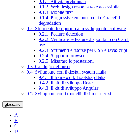
9.1.1. Attività preliminari
9.1.2. Web design responsivo e accessibile
9.1.3. Mobile first
9.1.4. Progressive enhancement e Graceful
degradation
9.2. Strumenti di supporto allo sviluppo del software
9.2.1. Feature detection
9.2.2. Verificare le feature disponibili con Can I
use
9.2.3. Strumenti e risorse per CSS e JavaScript
9.2.4. Supporto browser
9.2.5. Misurare le prestazioni
9.3. Catalogo del riuso
9.4. Sviluppare con il design system .italia
9.4.1. Il framework Bootstrap Italia
9.4.2. Il kit di sviluppo React
9.4.3. Il kit di sviluppo Angular
9.5. Sviluppare con i modelli di sito e servizi
glossario
A
B
C
D