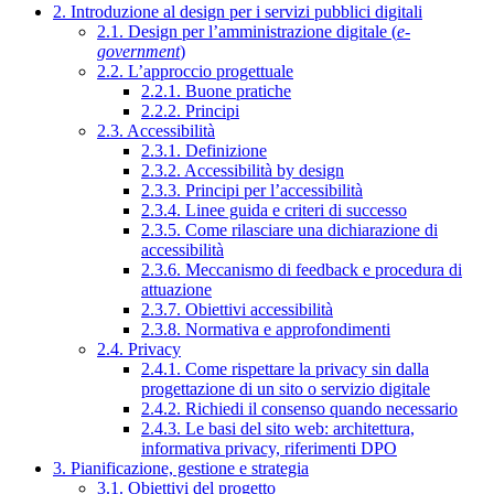
2. Introduzione al design per i servizi pubblici digitali
2.1. Design per l’amministrazione digitale (
e-
government
)
2.2. L’approccio progettuale
2.2.1. Buone pratiche
2.2.2. Principi
2.3. Accessibilità
2.3.1. Definizione
2.3.2. Accessibilità by design
2.3.3. Principi per l’accessibilità
2.3.4. Linee guida e criteri di successo
2.3.5. Come rilasciare una dichiarazione di
accessibilità
2.3.6. Meccanismo di feedback e procedura di
attuazione
2.3.7. Obiettivi accessibilità
2.3.8. Normativa e approfondimenti
2.4. Privacy
2.4.1. Come rispettare la privacy sin dalla
progettazione di un sito o servizio digitale
2.4.2. Richiedi il consenso quando necessario
2.4.3. Le basi del sito web: architettura,
informativa privacy, riferimenti DPO
3. Pianificazione, gestione e strategia
3.1. Obiettivi del progetto