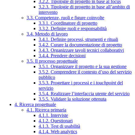
3.2.2. Tipologie di progetto in base al focus
3.2.3. Tipologie di progetto in base all’ambito di
intervento
3.3. Competenze, ruoli e figure coinvolte
3.3.1. Coordinatore di progetto
3.3.2. Definire ruoli e responsabilità
3.4. Metodo di lavoro
3.4.1. Definire processi, strumenti e rituali
3.4.2. Curare la documentazione di progetto
3.4.3. Organizzare tavoli tecnici collaborativi
3.4.4. Prendere decisioni
3.5. Il processo progettuale
3.5.1. Organizzare il progetto e la sua gestione
3.5.2. Comprendere il contesto d’uso del servizio
pubblico
3.5.3. Progettare i processi e i
touchpoint
del
servizio
3.5.4. Realizzare l’interfaccia utente del servizio
3.5.5. Validare la soluzione ottenuta
4. Ricerca progettuale
4.1. Ricerca primaria
4.1.1. Interviste
4.1.2. Questionari
4.1.3. Test di usabilità
4.1.4. Web analytics