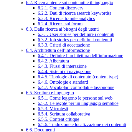
6.2. Ricerca utente sui contenuti e il linguaggio
6.2.1. Content discovery
6.2.2. Dati di ricerca (search keywords)
6.2.3. Ricerca tramite analytics
6.2.4. Ricerca sui forum
6.3. Dalla ricerca ai bisogni degli utenti
6.3.1. User stories per definire i contenuti
6.3.2. Job stories per definire i contenuti
6.3.3. Criteri di accettazione
6.4. Architettura dell’informazione
6.4.1. Definire l’architettura dell’informazione
6.4.2. Alberatura
6.4.3. Flussi di interazione
6.4.4. Sistemi di navigazione
6.4.5. Tipologie di contenuto (content type)
6.4.6. Ontologie e standard
6.4.7. Vocabolari controllati e tassonomie
6.5. Scrittura e linguaggio
6.5.1. Come leggono le persone sul web
6.5.2. Le regole per un linguaggio semplice
6.5.3. Microtesti
6.5.4. Scrittura collaborativa
6.5.5. Content critique
6.5.6. Traduzione e localizzazione dei contenuti
6.6. Documenti