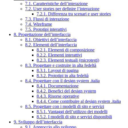
7.1. Caratteristiche dell’interazione
7.2. User stories per definire l’interazione
7.2.1. Differenza tra scenari e user stories
7.3. Flussi di interazione
7.4. Wireframe
7.5. Prototipi interattivi
8. Progettazione dell’interfaccia
8.1. Obiettivi dell’interfaccia
8.2. Elementi dell’interfaccia
8.2.1. Elementi di composizione
8.2.2. Elementi interattivi
8.2.3. Elementi testuali (microtesti)
8.3. Progettare e costruire in alta fedeltà
8.3.1. Layout di pagina
8.3.2. Prototipi in alta fedeltà
8.4. Progettare con il design system .italia
8.4.1. Documentazione
8.4.2. Benefici del design system
8.4.3. Risorse operative
8.4.4. Come contribuire al design system .italia
8.5. Progettare con i modelli di sito e servizi
8.5.1. Vantaggi dell’utilizzo dei modelli
8.5.2. I modelli di sito e servizi disponibili
9. Sviluppo dell’interfaccia
9.1. Approccio allo sviluppo