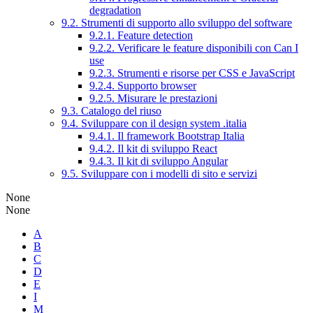
degradation
9.2. Strumenti di supporto allo sviluppo del software
9.2.1. Feature detection
9.2.2. Verificare le feature disponibili con Can I
use
9.2.3. Strumenti e risorse per CSS e JavaScript
9.2.4. Supporto browser
9.2.5. Misurare le prestazioni
9.3. Catalogo del riuso
9.4. Sviluppare con il design system .italia
9.4.1. Il framework Bootstrap Italia
9.4.2. Il kit di sviluppo React
9.4.3. Il kit di sviluppo Angular
9.5. Sviluppare con i modelli di sito e servizi
None
None
A
B
C
D
E
I
M