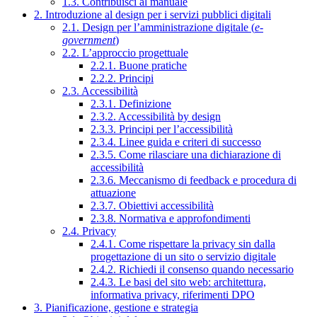
1.3. Contribuisci al manuale
2. Introduzione al design per i servizi pubblici digitali
2.1. Design per l’amministrazione digitale (
e-
government
)
2.2. L’approccio progettuale
2.2.1. Buone pratiche
2.2.2. Principi
2.3. Accessibilità
2.3.1. Definizione
2.3.2. Accessibilità by design
2.3.3. Principi per l’accessibilità
2.3.4. Linee guida e criteri di successo
2.3.5. Come rilasciare una dichiarazione di
accessibilità
2.3.6. Meccanismo di feedback e procedura di
attuazione
2.3.7. Obiettivi accessibilità
2.3.8. Normativa e approfondimenti
2.4. Privacy
2.4.1. Come rispettare la privacy sin dalla
progettazione di un sito o servizio digitale
2.4.2. Richiedi il consenso quando necessario
2.4.3. Le basi del sito web: architettura,
informativa privacy, riferimenti DPO
3. Pianificazione, gestione e strategia