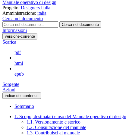
Manuale operativo di design
Progetto:
Designers Italia
Amministrazione:
italia
Cerca nel documento
Cerca nel documento
Informazioni
versione-corrente
Scarica
pdf
html
epub
Sorgente
Azioni
indice dei contenuti
Sommario
1. Scopo, destinatari e uso del Manuale operativo di design
1.1. Versionamento e storico
1.2. Consultazione del manuale
1.3. Contribuisci al manuale