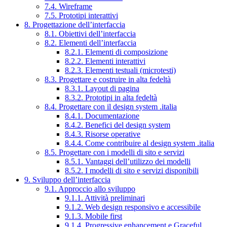
7.4. Wireframe
7.5. Prototipi interattivi
8. Progettazione dell’interfaccia
8.1. Obiettivi dell’interfaccia
8.2. Elementi dell’interfaccia
8.2.1. Elementi di composizione
8.2.2. Elementi interattivi
8.2.3. Elementi testuali (microtesti)
8.3. Progettare e costruire in alta fedeltà
8.3.1. Layout di pagina
8.3.2. Prototipi in alta fedeltà
8.4. Progettare con il design system .italia
8.4.1. Documentazione
8.4.2. Benefici del design system
8.4.3. Risorse operative
8.4.4. Come contribuire al design system .italia
8.5. Progettare con i modelli di sito e servizi
8.5.1. Vantaggi dell’utilizzo dei modelli
8.5.2. I modelli di sito e servizi disponibili
9. Sviluppo dell’interfaccia
9.1. Approccio allo sviluppo
9.1.1. Attività preliminari
9.1.2. Web design responsivo e accessibile
9.1.3. Mobile first
9.1.4. Progressive enhancement e Graceful