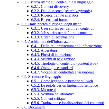
6.2. Ricerca utente sui contenuti e il linguaggio
6.2.1. Content discovery
6.2.2. Dati di ricerca (search keywords)
6.2.3. Ricerca tramite analytics
6.2.4. Ricerca sui forum
6.3. Dalla ricerca ai bisogni degli utenti
6.3.1. User stories per definire i contenuti
6.3.2. Job stories per definire i contenuti
6.3.3. Criteri di accettazione
6.4. Architettura dell’informazione
6.4.1. Definire l’architettura dell’informazione
6.4.2. Alberatura
6.4.3. Flussi di interazione
6.4.4. Sistemi di navigazione
6.4.5. Tipologie di contenuto (content type)
6.4.6. Ontologie e standard
6.4.7. Vocabolari controllati e tassonomie
6.5. Scrittura e linguaggio
6.5.1. Come leggono le persone sul web
6.5.2. Le regole per un linguaggio semplice
6.5.3. Microtesti
6.5.4. Scrittura collaborativa
6.5.5. Content critique
6.5.6. Traduzione e localizzazione dei contenuti
6.6. Documenti