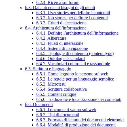
6.2.4. Ricerca sui forum
6.3. Dalla ricerca ai bisogni degli utenti
6.3.1. User stories per definire i contenuti
6.3.2. Job stories per definire i contenuti
6.3.3. Criteri di accettazione
6.4. Architettura dell’informazione
6.4.1. Definire l’architettura dell’informazione
6.4.2. Alberatura
6.4.3. Flussi di interazione
6.4.4. Sistemi di navigazione
6.4.5. Tipologie di contenuto (content type)
6.4.6. Ontologie e standard
6.4.7. Vocabolari controllati e tassonomie
6.5. Scrittura e linguaggio
6.5.1. Come leggono le persone sul web
6.5.2. Le regole per un linguaggio semplice
6.5.3. Microtesti
6.5.4. Scrittura collaborativa
6.5.5. Content critique
6.5.6. Traduzione e localizzazione dei contenuti
6.6. Documenti
6.6.1. I documenti vanno sul web
6.6.2. Tipi di documenti
6.6.3. Formato di lettura dei documenti elettronici
6.6.4. Modalità di produzione dei documenti