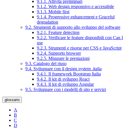
9.1.1. Attività preliminari
9.1.2. Web design responsivo e accessibile
9.1.3. Mobile first
9.1.4. Progressive enhancement e Graceful
degradation
9.2. Strumenti di supporto allo sviluppo del software
9.2.1. Feature detection
9.2.2. Verificare le feature disponibili con Can I
use
9.2.3. Strumenti e risorse per CSS e JavaScript
9.2.4. Supporto browser
9.2.5. Misurare le prestazioni
9.3. Catalogo del riuso
9.4. Sviluppare con il design system .italia
9.4.1. Il framework Bootstrap Italia
9.4.2. Il kit di sviluppo React
9.4.3. Il kit di sviluppo Angular
9.5. Sviluppare con i modelli di sito e servizi
glossario
A
B
C
D