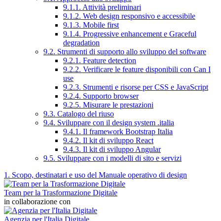
9.1.1. Attività preliminari
9.1.2. Web design responsivo e accessibile
9.1.3. Mobile first
9.1.4. Progressive enhancement e Graceful
degradation
9.2. Strumenti di supporto allo sviluppo del software
9.2.1. Feature detection
9.2.2. Verificare le feature disponibili con Can I
use
9.2.3. Strumenti e risorse per CSS e JavaScript
9.2.4. Supporto browser
9.2.5. Misurare le prestazioni
9.3. Catalogo del riuso
9.4. Sviluppare con il design system .italia
9.4.1. Il framework Bootstrap Italia
9.4.2. Il kit di sviluppo React
9.4.3. Il kit di sviluppo Angular
9.5. Sviluppare con i modelli di sito e servizi
1. Scopo, destinatari e uso del Manuale operativo di design
Team per la Trasformazione Digitale
in collaborazione con
Agenzia per l'Italia Digitale