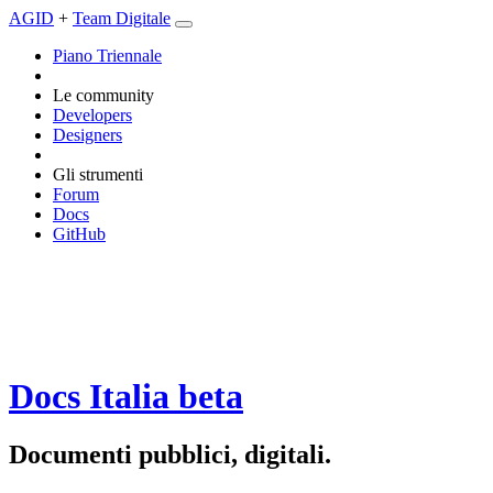
AGID
+
Team Digitale
Piano Triennale
Le community
Developers
Designers
Gli strumenti
Forum
Docs
GitHub
Docs Italia
beta
Documenti pubblici, digitali.