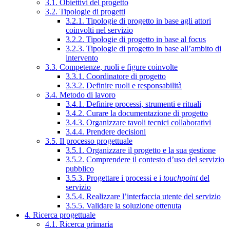
3.1. Obiettivi del progetto
3.2. Tipologie di progetti
3.2.1. Tipologie di progetto in base agli attori
coinvolti nel servizio
3.2.2. Tipologie di progetto in base al focus
3.2.3. Tipologie di progetto in base all’ambito di
intervento
3.3. Competenze, ruoli e figure coinvolte
3.3.1. Coordinatore di progetto
3.3.2. Definire ruoli e responsabilità
3.4. Metodo di lavoro
3.4.1. Definire processi, strumenti e rituali
3.4.2. Curare la documentazione di progetto
3.4.3. Organizzare tavoli tecnici collaborativi
3.4.4. Prendere decisioni
3.5. Il processo progettuale
3.5.1. Organizzare il progetto e la sua gestione
3.5.2. Comprendere il contesto d’uso del servizio
pubblico
3.5.3. Progettare i processi e i
touchpoint
del
servizio
3.5.4. Realizzare l’interfaccia utente del servizio
3.5.5. Validare la soluzione ottenuta
4. Ricerca progettuale
4.1. Ricerca primaria