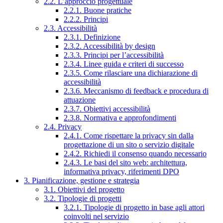
2.2. L’approccio progettuale
2.2.1. Buone pratiche
2.2.2. Principi
2.3. Accessibilità
2.3.1. Definizione
2.3.2. Accessibilità by design
2.3.3. Principi per l’accessibilità
2.3.4. Linee guida e criteri di successo
2.3.5. Come rilasciare una dichiarazione di
accessibilità
2.3.6. Meccanismo di feedback e procedura di
attuazione
2.3.7. Obiettivi accessibilità
2.3.8. Normativa e approfondimenti
2.4. Privacy
2.4.1. Come rispettare la privacy sin dalla
progettazione di un sito o servizio digitale
2.4.2. Richiedi il consenso quando necessario
2.4.3. Le basi del sito web: architettura,
informativa privacy, riferimenti DPO
3. Pianificazione, gestione e strategia
3.1. Obiettivi del progetto
3.2. Tipologie di progetti
3.2.1. Tipologie di progetto in base agli attori
coinvolti nel servizio