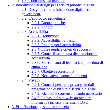
1.3. Contribuisci al manuale
2. Introduzione al design per i servizi pubblici digitali
2.1. Design per l’amministrazione digitale (
e-
government
)
2.2. L’approccio progettuale
2.2.1. Buone pratiche
2.2.2. Principi
2.3. Accessibilità
2.3.1. Definizione
2.3.2. Accessibilità by design
2.3.3. Principi per l’accessibilità
2.3.4. Linee guida e criteri di successo
2.3.5. Come rilasciare una dichiarazione di
accessibilità
2.3.6. Meccanismo di feedback e procedura di
attuazione
2.3.7. Obiettivi accessibilità
2.3.8. Normativa e approfondimenti
2.4. Privacy
2.4.1. Come rispettare la privacy sin dalla
progettazione di un sito o servizio digitale
2.4.2. Richiedi il consenso quando necessario
2.4.3. Le basi del sito web: architettura,
informativa privacy, riferimenti DPO
3. Pianificazione, gestione e strategia