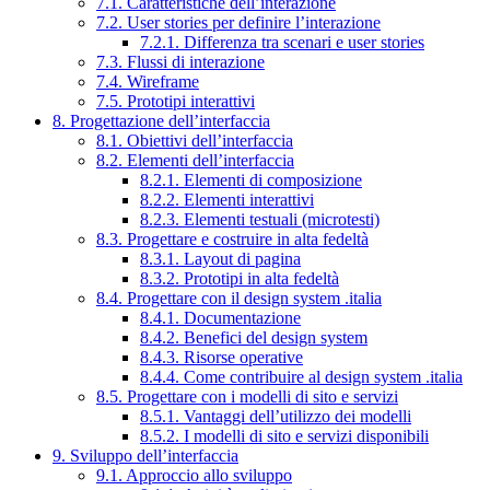
7.1. Caratteristiche dell’interazione
7.2. User stories per definire l’interazione
7.2.1. Differenza tra scenari e user stories
7.3. Flussi di interazione
7.4. Wireframe
7.5. Prototipi interattivi
8. Progettazione dell’interfaccia
8.1. Obiettivi dell’interfaccia
8.2. Elementi dell’interfaccia
8.2.1. Elementi di composizione
8.2.2. Elementi interattivi
8.2.3. Elementi testuali (microtesti)
8.3. Progettare e costruire in alta fedeltà
8.3.1. Layout di pagina
8.3.2. Prototipi in alta fedeltà
8.4. Progettare con il design system .italia
8.4.1. Documentazione
8.4.2. Benefici del design system
8.4.3. Risorse operative
8.4.4. Come contribuire al design system .italia
8.5. Progettare con i modelli di sito e servizi
8.5.1. Vantaggi dell’utilizzo dei modelli
8.5.2. I modelli di sito e servizi disponibili
9. Sviluppo dell’interfaccia
9.1. Approccio allo sviluppo