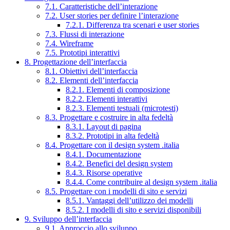
7.1. Caratteristiche dell’interazione
7.2. User stories per definire l’interazione
7.2.1. Differenza tra scenari e user stories
7.3. Flussi di interazione
7.4. Wireframe
7.5. Prototipi interattivi
8. Progettazione dell’interfaccia
8.1. Obiettivi dell’interfaccia
8.2. Elementi dell’interfaccia
8.2.1. Elementi di composizione
8.2.2. Elementi interattivi
8.2.3. Elementi testuali (microtesti)
8.3. Progettare e costruire in alta fedeltà
8.3.1. Layout di pagina
8.3.2. Prototipi in alta fedeltà
8.4. Progettare con il design system .italia
8.4.1. Documentazione
8.4.2. Benefici del design system
8.4.3. Risorse operative
8.4.4. Come contribuire al design system .italia
8.5. Progettare con i modelli di sito e servizi
8.5.1. Vantaggi dell’utilizzo dei modelli
8.5.2. I modelli di sito e servizi disponibili
9. Sviluppo dell’interfaccia
9.1. Approccio allo sviluppo