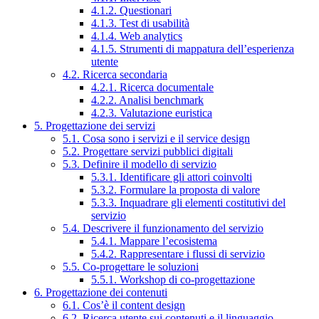
4.1.2. Questionari
4.1.3. Test di usabilità
4.1.4. Web analytics
4.1.5. Strumenti di mappatura dell’esperienza
utente
4.2. Ricerca secondaria
4.2.1. Ricerca documentale
4.2.2. Analisi benchmark
4.2.3. Valutazione euristica
5. Progettazione dei servizi
5.1. Cosa sono i servizi e il service design
5.2. Progettare servizi pubblici digitali
5.3. Definire il modello di servizio
5.3.1. Identificare gli attori coinvolti
5.3.2. Formulare la proposta di valore
5.3.3. Inquadrare gli elementi costitutivi del
servizio
5.4. Descrivere il funzionamento del servizio
5.4.1. Mappare l’ecosistema
5.4.2. Rappresentare i flussi di servizio
5.5. Co-progettare le soluzioni
5.5.1. Workshop di co-progettazione
6. Progettazione dei contenuti
6.1. Cos’è il content design
6.2. Ricerca utente sui contenuti e il linguaggio