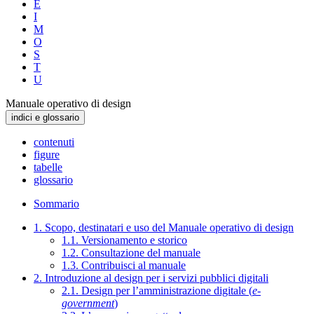
E
I
M
O
S
T
U
Manuale operativo di design
indici e glossario
contenuti
figure
tabelle
glossario
Sommario
1. Scopo, destinatari e uso del Manuale operativo di design
1.1. Versionamento e storico
1.2. Consultazione del manuale
1.3. Contribuisci al manuale
2. Introduzione al design per i servizi pubblici digitali
2.1. Design per l’amministrazione digitale (
e-
government
)