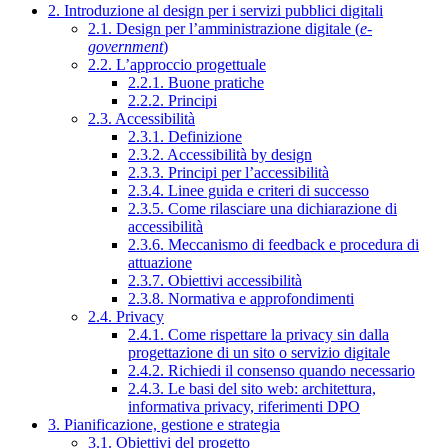
2. Introduzione al design per i servizi pubblici digitali
2.1. Design per l’amministrazione digitale (
e-
government
)
2.2. L’approccio progettuale
2.2.1. Buone pratiche
2.2.2. Principi
2.3. Accessibilità
2.3.1. Definizione
2.3.2. Accessibilità by design
2.3.3. Principi per l’accessibilità
2.3.4. Linee guida e criteri di successo
2.3.5. Come rilasciare una dichiarazione di
accessibilità
2.3.6. Meccanismo di feedback e procedura di
attuazione
2.3.7. Obiettivi accessibilità
2.3.8. Normativa e approfondimenti
2.4. Privacy
2.4.1. Come rispettare la privacy sin dalla
progettazione di un sito o servizio digitale
2.4.2. Richiedi il consenso quando necessario
2.4.3. Le basi del sito web: architettura,
informativa privacy, riferimenti DPO
3. Pianificazione, gestione e strategia
3.1. Obiettivi del progetto