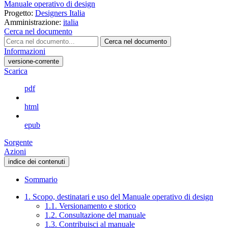
Manuale operativo di design
Progetto:
Designers Italia
Amministrazione:
italia
Cerca nel documento
Cerca nel documento
Informazioni
versione-corrente
Scarica
pdf
html
epub
Sorgente
Azioni
indice dei contenuti
Sommario
1. Scopo, destinatari e uso del Manuale operativo di design
1.1. Versionamento e storico
1.2. Consultazione del manuale
1.3. Contribuisci al manuale