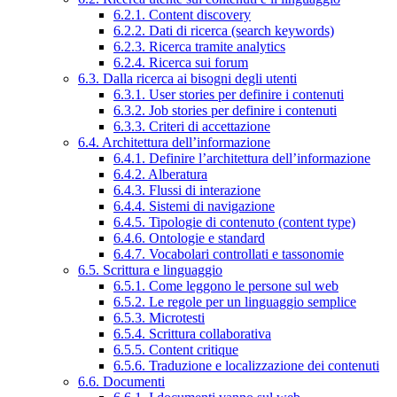
6.2.1. Content discovery
6.2.2. Dati di ricerca (search keywords)
6.2.3. Ricerca tramite analytics
6.2.4. Ricerca sui forum
6.3. Dalla ricerca ai bisogni degli utenti
6.3.1. User stories per definire i contenuti
6.3.2. Job stories per definire i contenuti
6.3.3. Criteri di accettazione
6.4. Architettura dell’informazione
6.4.1. Definire l’architettura dell’informazione
6.4.2. Alberatura
6.4.3. Flussi di interazione
6.4.4. Sistemi di navigazione
6.4.5. Tipologie di contenuto (content type)
6.4.6. Ontologie e standard
6.4.7. Vocabolari controllati e tassonomie
6.5. Scrittura e linguaggio
6.5.1. Come leggono le persone sul web
6.5.2. Le regole per un linguaggio semplice
6.5.3. Microtesti
6.5.4. Scrittura collaborativa
6.5.5. Content critique
6.5.6. Traduzione e localizzazione dei contenuti
6.6. Documenti