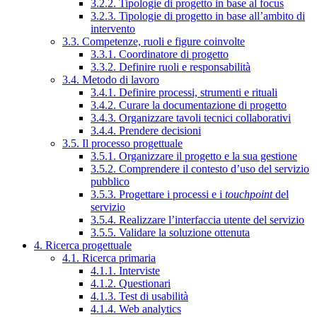
3.2.2. Tipologie di progetto in base al focus
3.2.3. Tipologie di progetto in base all’ambito di
intervento
3.3. Competenze, ruoli e figure coinvolte
3.3.1. Coordinatore di progetto
3.3.2. Definire ruoli e responsabilità
3.4. Metodo di lavoro
3.4.1. Definire processi, strumenti e rituali
3.4.2. Curare la documentazione di progetto
3.4.3. Organizzare tavoli tecnici collaborativi
3.4.4. Prendere decisioni
3.5. Il processo progettuale
3.5.1. Organizzare il progetto e la sua gestione
3.5.2. Comprendere il contesto d’uso del servizio
pubblico
3.5.3. Progettare i processi e i
touchpoint
del
servizio
3.5.4. Realizzare l’interfaccia utente del servizio
3.5.5. Validare la soluzione ottenuta
4. Ricerca progettuale
4.1. Ricerca primaria
4.1.1. Interviste
4.1.2. Questionari
4.1.3. Test di usabilità
4.1.4. Web analytics