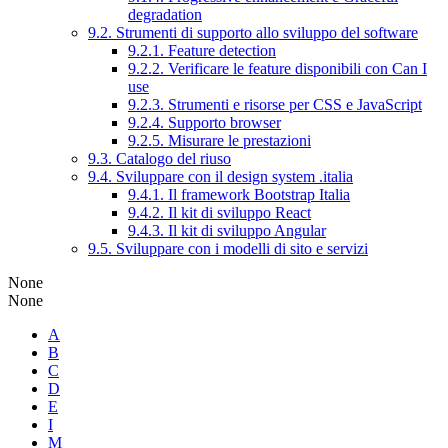
degradation
9.2. Strumenti di supporto allo sviluppo del software
9.2.1. Feature detection
9.2.2. Verificare le feature disponibili con Can I
use
9.2.3. Strumenti e risorse per CSS e JavaScript
9.2.4. Supporto browser
9.2.5. Misurare le prestazioni
9.3. Catalogo del riuso
9.4. Sviluppare con il design system .italia
9.4.1. Il framework Bootstrap Italia
9.4.2. Il kit di sviluppo React
9.4.3. Il kit di sviluppo Angular
9.5. Sviluppare con i modelli di sito e servizi
None
None
A
B
C
D
E
I
M