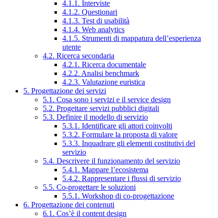
4.1.1. Interviste
4.1.2. Questionari
4.1.3. Test di usabilità
4.1.4. Web analytics
4.1.5. Strumenti di mappatura dell’esperienza
utente
4.2. Ricerca secondaria
4.2.1. Ricerca documentale
4.2.2. Analisi benchmark
4.2.3. Valutazione euristica
5. Progettazione dei servizi
5.1. Cosa sono i servizi e il service design
5.2. Progettare servizi pubblici digitali
5.3. Definire il modello di servizio
5.3.1. Identificare gli attori coinvolti
5.3.2. Formulare la proposta di valore
5.3.3. Inquadrare gli elementi costitutivi del
servizio
5.4. Descrivere il funzionamento del servizio
5.4.1. Mappare l’ecosistema
5.4.2. Rappresentare i flussi di servizio
5.5. Co-progettare le soluzioni
5.5.1. Workshop di co-progettazione
6. Progettazione dei contenuti
6.1. Cos’è il content design