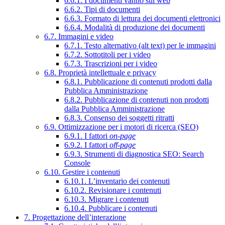
6.6.1. I documenti vanno sul web
6.6.2. Tipi di documenti
6.6.3. Formato di lettura dei documenti elettronici
6.6.4. Modalità di produzione dei documenti
6.7. Immagini e video
6.7.1. Testo alternativo (alt text) per le immagini
6.7.2. Sottotitoli per i video
6.7.3. Trascrizioni per i video
6.8. Proprietà intellettuale e privacy
6.8.1. Pubblicazione di contenuti prodotti dalla
Pubblica Amministrazione
6.8.2. Pubblicazione di contenuti non prodotti
dalla Pubblica Amministrazione
6.8.3. Consenso dei soggetti ritratti
6.9. Ottimizzazione per i motori di ricerca (SEO)
6.9.1. I fattori
on-page
6.9.2. I fattori
off-page
6.9.3. Strumenti di diagnostica SEO: Search
Console
6.10. Gestire i contenuti
6.10.1. L’inventario dei contenuti
6.10.2. Revisionare i contenuti
6.10.3. Migrare i contenuti
6.10.4. Pubblicare i contenuti
7. Progettazione dell’interazione