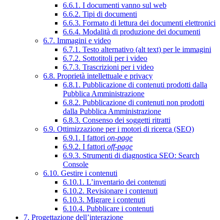
6.6.1. I documenti vanno sul web
6.6.2. Tipi di documenti
6.6.3. Formato di lettura dei documenti elettronici
6.6.4. Modalità di produzione dei documenti
6.7. Immagini e video
6.7.1. Testo alternativo (alt text) per le immagini
6.7.2. Sottotitoli per i video
6.7.3. Trascrizioni per i video
6.8. Proprietà intellettuale e privacy
6.8.1. Pubblicazione di contenuti prodotti dalla
Pubblica Amministrazione
6.8.2. Pubblicazione di contenuti non prodotti
dalla Pubblica Amministrazione
6.8.3. Consenso dei soggetti ritratti
6.9. Ottimizzazione per i motori di ricerca (SEO)
6.9.1. I fattori
on-page
6.9.2. I fattori
off-page
6.9.3. Strumenti di diagnostica SEO: Search
Console
6.10. Gestire i contenuti
6.10.1. L’inventario dei contenuti
6.10.2. Revisionare i contenuti
6.10.3. Migrare i contenuti
6.10.4. Pubblicare i contenuti
7. Progettazione dell’interazione