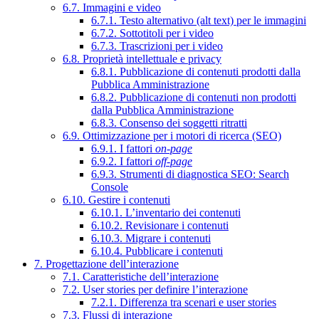
6.7. Immagini e video
6.7.1. Testo alternativo (alt text) per le immagini
6.7.2. Sottotitoli per i video
6.7.3. Trascrizioni per i video
6.8. Proprietà intellettuale e privacy
6.8.1. Pubblicazione di contenuti prodotti dalla
Pubblica Amministrazione
6.8.2. Pubblicazione di contenuti non prodotti
dalla Pubblica Amministrazione
6.8.3. Consenso dei soggetti ritratti
6.9. Ottimizzazione per i motori di ricerca (SEO)
6.9.1. I fattori
on-page
6.9.2. I fattori
off-page
6.9.3. Strumenti di diagnostica SEO: Search
Console
6.10. Gestire i contenuti
6.10.1. L’inventario dei contenuti
6.10.2. Revisionare i contenuti
6.10.3. Migrare i contenuti
6.10.4. Pubblicare i contenuti
7. Progettazione dell’interazione
7.1. Caratteristiche dell’interazione
7.2. User stories per definire l’interazione
7.2.1. Differenza tra scenari e user stories
7.3. Flussi di interazione