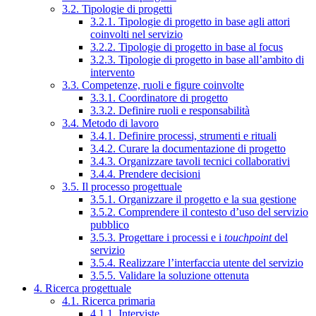
3.2. Tipologie di progetti
3.2.1. Tipologie di progetto in base agli attori
coinvolti nel servizio
3.2.2. Tipologie di progetto in base al focus
3.2.3. Tipologie di progetto in base all’ambito di
intervento
3.3. Competenze, ruoli e figure coinvolte
3.3.1. Coordinatore di progetto
3.3.2. Definire ruoli e responsabilità
3.4. Metodo di lavoro
3.4.1. Definire processi, strumenti e rituali
3.4.2. Curare la documentazione di progetto
3.4.3. Organizzare tavoli tecnici collaborativi
3.4.4. Prendere decisioni
3.5. Il processo progettuale
3.5.1. Organizzare il progetto e la sua gestione
3.5.2. Comprendere il contesto d’uso del servizio
pubblico
3.5.3. Progettare i processi e i
touchpoint
del
servizio
3.5.4. Realizzare l’interfaccia utente del servizio
3.5.5. Validare la soluzione ottenuta
4. Ricerca progettuale
4.1. Ricerca primaria
4.1.1. Interviste