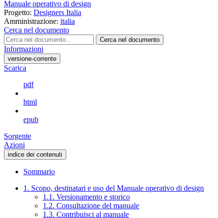
Manuale operativo di design
Progetto:
Designers Italia
Amministrazione:
italia
Cerca nel documento
Cerca nel documento
Informazioni
versione-corrente
Scarica
pdf
html
epub
Sorgente
Azioni
indice dei contenuti
Sommario
1. Scopo, destinatari e uso del Manuale operativo di design
1.1. Versionamento e storico
1.2. Consultazione del manuale
1.3. Contribuisci al manuale