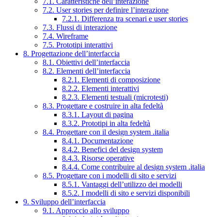
7.1. Caratteristiche dell’interazione
7.2. User stories per definire l’interazione
7.2.1. Differenza tra scenari e user stories
7.3. Flussi di interazione
7.4. Wireframe
7.5. Prototipi interattivi
8. Progettazione dell’interfaccia
8.1. Obiettivi dell’interfaccia
8.2. Elementi dell’interfaccia
8.2.1. Elementi di composizione
8.2.2. Elementi interattivi
8.2.3. Elementi testuali (microtesti)
8.3. Progettare e costruire in alta fedeltà
8.3.1. Layout di pagina
8.3.2. Prototipi in alta fedeltà
8.4. Progettare con il design system .italia
8.4.1. Documentazione
8.4.2. Benefici del design system
8.4.3. Risorse operative
8.4.4. Come contribuire al design system .italia
8.5. Progettare con i modelli di sito e servizi
8.5.1. Vantaggi dell’utilizzo dei modelli
8.5.2. I modelli di sito e servizi disponibili
9. Sviluppo dell’interfaccia
9.1. Approccio allo sviluppo