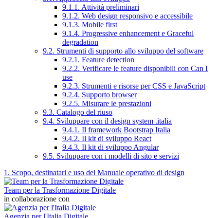
9.1.1. Attività preliminari
9.1.2. Web design responsivo e accessibile
9.1.3. Mobile first
9.1.4. Progressive enhancement e Graceful
degradation
9.2. Strumenti di supporto allo sviluppo del software
9.2.1. Feature detection
9.2.2. Verificare le feature disponibili con Can I
use
9.2.3. Strumenti e risorse per CSS e JavaScript
9.2.4. Supporto browser
9.2.5. Misurare le prestazioni
9.3. Catalogo del riuso
9.4. Sviluppare con il design system .italia
9.4.1. Il framework Bootstrap Italia
9.4.2. Il kit di sviluppo React
9.4.3. Il kit di sviluppo Angular
9.5. Sviluppare con i modelli di sito e servizi
1. Scopo, destinatari e uso del Manuale operativo di design
Team per la Trasformazione Digitale
in collaborazione con
Agenzia per l'Italia Digitale