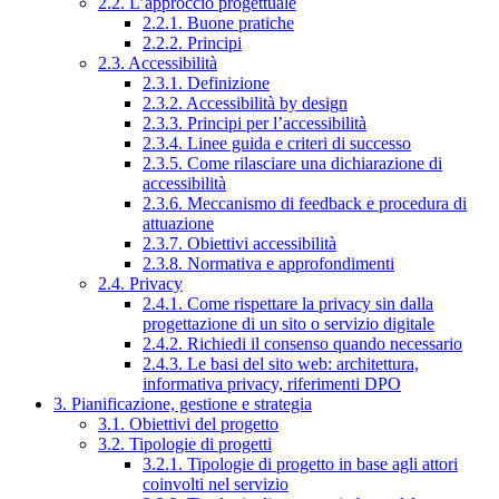
2.2. L’approccio progettuale
2.2.1. Buone pratiche
2.2.2. Principi
2.3. Accessibilità
2.3.1. Definizione
2.3.2. Accessibilità by design
2.3.3. Principi per l’accessibilità
2.3.4. Linee guida e criteri di successo
2.3.5. Come rilasciare una dichiarazione di
accessibilità
2.3.6. Meccanismo di feedback e procedura di
attuazione
2.3.7. Obiettivi accessibilità
2.3.8. Normativa e approfondimenti
2.4. Privacy
2.4.1. Come rispettare la privacy sin dalla
progettazione di un sito o servizio digitale
2.4.2. Richiedi il consenso quando necessario
2.4.3. Le basi del sito web: architettura,
informativa privacy, riferimenti DPO
3. Pianificazione, gestione e strategia
3.1. Obiettivi del progetto
3.2. Tipologie di progetti
3.2.1. Tipologie di progetto in base agli attori
coinvolti nel servizio