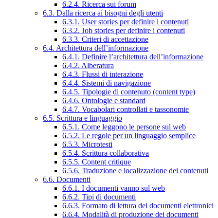
6.2.4. Ricerca sui forum
6.3. Dalla ricerca ai bisogni degli utenti
6.3.1. User stories per definire i contenuti
6.3.2. Job stories per definire i contenuti
6.3.3. Criteri di accettazione
6.4. Architettura dell’informazione
6.4.1. Definire l’architettura dell’informazione
6.4.2. Alberatura
6.4.3. Flussi di interazione
6.4.4. Sistemi di navigazione
6.4.5. Tipologie di contenuto (content type)
6.4.6. Ontologie e standard
6.4.7. Vocabolari controllati e tassonomie
6.5. Scrittura e linguaggio
6.5.1. Come leggono le persone sul web
6.5.2. Le regole per un linguaggio semplice
6.5.3. Microtesti
6.5.4. Scrittura collaborativa
6.5.5. Content critique
6.5.6. Traduzione e localizzazione dei contenuti
6.6. Documenti
6.6.1. I documenti vanno sul web
6.6.2. Tipi di documenti
6.6.3. Formato di lettura dei documenti elettronici
6.6.4. Modalità di produzione dei documenti