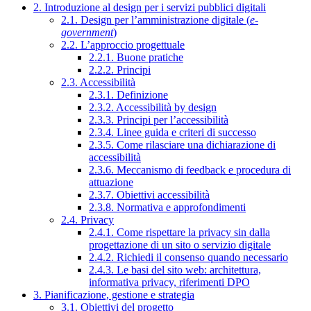
2. Introduzione al design per i servizi pubblici digitali
2.1. Design per l’amministrazione digitale (
e-
government
)
2.2. L’approccio progettuale
2.2.1. Buone pratiche
2.2.2. Principi
2.3. Accessibilità
2.3.1. Definizione
2.3.2. Accessibilità by design
2.3.3. Principi per l’accessibilità
2.3.4. Linee guida e criteri di successo
2.3.5. Come rilasciare una dichiarazione di
accessibilità
2.3.6. Meccanismo di feedback e procedura di
attuazione
2.3.7. Obiettivi accessibilità
2.3.8. Normativa e approfondimenti
2.4. Privacy
2.4.1. Come rispettare la privacy sin dalla
progettazione di un sito o servizio digitale
2.4.2. Richiedi il consenso quando necessario
2.4.3. Le basi del sito web: architettura,
informativa privacy, riferimenti DPO
3. Pianificazione, gestione e strategia
3.1. Obiettivi del progetto