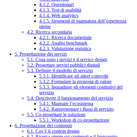
4.1.2. Questionari
4.1.3. Test di usabilità
4.1.4. Web analytics
4.1.5. Strumenti di mappatura dell’esperienza
utente
4.2. Ricerca secondaria
4.2.1. Ricerca documentale
4.2.2. Analisi benchmark
4.2.3. Valutazione euristica
5. Progettazione dei servizi
5.1. Cosa sono i servizi e il service design
5.2. Progettare servizi pubblici digitali
5.3. Definire il modello di servizio
5.3.1. Identificare gli attori coinvolti
5.3.2. Formulare la proposta di valore
5.3.3. Inquadrare gli elementi costitutivi del
servizio
5.4. Descrivere il funzionamento del servizio
5.4.1. Mappare l’ecosistema
5.4.2. Rappresentare i flussi di servizio
5.5. Co-progettare le soluzioni
5.5.1. Workshop di co-progettazione
6. Progettazione dei contenuti
6.1. Cos’è il content design
6.2. Ricerca utente sui contenuti e il linguaggio