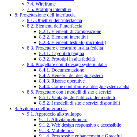
7.4. Wireframe
7.5. Prototipi interattivi
8. Progettazione dell’interfaccia
8.1. Obiettivi dell’interfaccia
8.2. Elementi dell’interfaccia
8.2.1. Elementi di composizione
8.2.2. Elementi interattivi
8.2.3. Elementi testuali (microtesti)
8.3. Progettare e costruire in alta fedeltà
8.3.1. Layout di pagina
8.3.2. Prototipi in alta fedeltà
8.4. Progettare con il design system .italia
8.4.1. Documentazione
8.4.2. Benefici del design system
8.4.3. Risorse operative
8.4.4. Come contribuire al design system .italia
8.5. Progettare con i modelli di sito e servizi
8.5.1. Vantaggi dell’utilizzo dei modelli
8.5.2. I modelli di sito e servizi disponibili
9. Sviluppo dell’interfaccia
9.1. Approccio allo sviluppo
9.1.1. Attività preliminari
9.1.2. Web design responsivo e accessibile
9.1.3. Mobile first
9.1.4. Progressive enhancement e Graceful