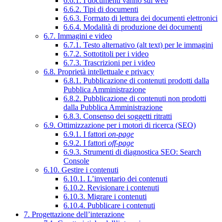
6.6.1. I documenti vanno sul web
6.6.2. Tipi di documenti
6.6.3. Formato di lettura dei documenti elettronici
6.6.4. Modalità di produzione dei documenti
6.7. Immagini e video
6.7.1. Testo alternativo (alt text) per le immagini
6.7.2. Sottotitoli per i video
6.7.3. Trascrizioni per i video
6.8. Proprietà intellettuale e privacy
6.8.1. Pubblicazione di contenuti prodotti dalla
Pubblica Amministrazione
6.8.2. Pubblicazione di contenuti non prodotti
dalla Pubblica Amministrazione
6.8.3. Consenso dei soggetti ritratti
6.9. Ottimizzazione per i motori di ricerca (SEO)
6.9.1. I fattori
on-page
6.9.2. I fattori
off-page
6.9.3. Strumenti di diagnostica SEO: Search
Console
6.10. Gestire i contenuti
6.10.1. L’inventario dei contenuti
6.10.2. Revisionare i contenuti
6.10.3. Migrare i contenuti
6.10.4. Pubblicare i contenuti
7. Progettazione dell’interazione