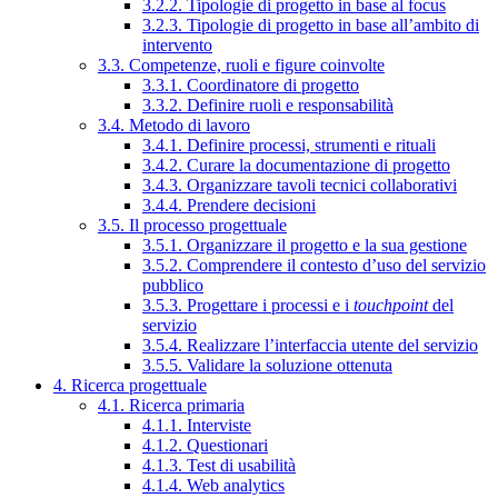
3.2.2. Tipologie di progetto in base al focus
3.2.3. Tipologie di progetto in base all’ambito di
intervento
3.3. Competenze, ruoli e figure coinvolte
3.3.1. Coordinatore di progetto
3.3.2. Definire ruoli e responsabilità
3.4. Metodo di lavoro
3.4.1. Definire processi, strumenti e rituali
3.4.2. Curare la documentazione di progetto
3.4.3. Organizzare tavoli tecnici collaborativi
3.4.4. Prendere decisioni
3.5. Il processo progettuale
3.5.1. Organizzare il progetto e la sua gestione
3.5.2. Comprendere il contesto d’uso del servizio
pubblico
3.5.3. Progettare i processi e i
touchpoint
del
servizio
3.5.4. Realizzare l’interfaccia utente del servizio
3.5.5. Validare la soluzione ottenuta
4. Ricerca progettuale
4.1. Ricerca primaria
4.1.1. Interviste
4.1.2. Questionari
4.1.3. Test di usabilità
4.1.4. Web analytics