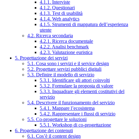
4.1.1. Interviste
4.1.2. Questionari
4.1.3. Test di usabilità
4.1.4. Web analytics
4.1.5. Strumenti di mappatura dell’esperienza
utente
4.2. Ricerca secondaria
4.2.1. Ricerca documentale
4.2.2. Analisi benchmark
4.2.3. Valutazione euristica
5. Progettazione dei servizi
5.1. Cosa sono i servizi e il service design
5.2. Progettare servizi pubblici digitali
5.3. Definire il modello di servizio
5.3.1. Identificare gli attori coinvolti
5.3.2. Formulare la proposta di valore
5.3.3. Inquadrare gli elementi costitutivi del
servizio
5.4. Descrivere il funzionamento del servizio
5.4.1. Mappare l’ecosistema
5.4.2. Rappresentare i flussi di servizio
5.5. Co-progettare le soluzioni
5.5.1. Workshop di co-progettazione
6. Progettazione dei contenuti
6.1. Cos’è il content design