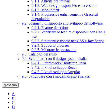
9.1.1. Attività preliminari
9.1.2. Web design responsivo e accessibile
9.1.3. Mobile first
9.1.4. Progressive enhancement e Graceful
degradation
9.2. Strumenti di supporto allo sviluppo del software
9.2.1. Feature detection
9.2.2. Verificare le feature disponibili con Can I
use
9.2.3. Strumenti e risorse per CSS e JavaScript
9.2.4. Supporto browser
9.2.5. Misurare le prestazioni
9.3. Catalogo del riuso
9.4. Sviluppare con il design system .italia
9.4.1. Il framework Bootstrap Italia
9.4.2. Il kit di sviluppo React
9.4.3. Il kit di sviluppo Angular
9.5. Sviluppare con i modelli di sito e servizi
glossario
A
B
C
D