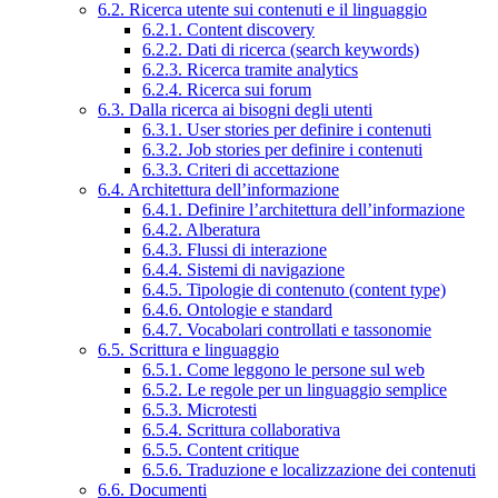
6.2. Ricerca utente sui contenuti e il linguaggio
6.2.1. Content discovery
6.2.2. Dati di ricerca (search keywords)
6.2.3. Ricerca tramite analytics
6.2.4. Ricerca sui forum
6.3. Dalla ricerca ai bisogni degli utenti
6.3.1. User stories per definire i contenuti
6.3.2. Job stories per definire i contenuti
6.3.3. Criteri di accettazione
6.4. Architettura dell’informazione
6.4.1. Definire l’architettura dell’informazione
6.4.2. Alberatura
6.4.3. Flussi di interazione
6.4.4. Sistemi di navigazione
6.4.5. Tipologie di contenuto (content type)
6.4.6. Ontologie e standard
6.4.7. Vocabolari controllati e tassonomie
6.5. Scrittura e linguaggio
6.5.1. Come leggono le persone sul web
6.5.2. Le regole per un linguaggio semplice
6.5.3. Microtesti
6.5.4. Scrittura collaborativa
6.5.5. Content critique
6.5.6. Traduzione e localizzazione dei contenuti
6.6. Documenti