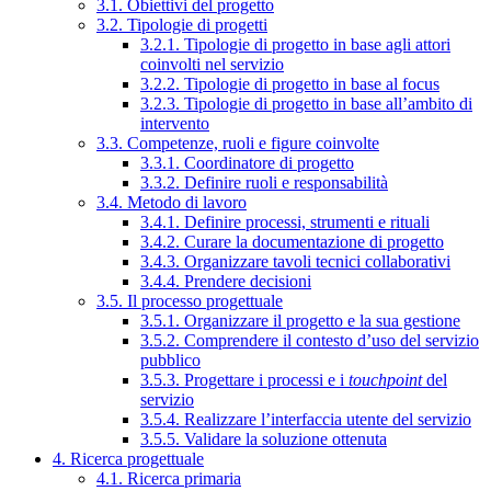
3.1. Obiettivi del progetto
3.2. Tipologie di progetti
3.2.1. Tipologie di progetto in base agli attori
coinvolti nel servizio
3.2.2. Tipologie di progetto in base al focus
3.2.3. Tipologie di progetto in base all’ambito di
intervento
3.3. Competenze, ruoli e figure coinvolte
3.3.1. Coordinatore di progetto
3.3.2. Definire ruoli e responsabilità
3.4. Metodo di lavoro
3.4.1. Definire processi, strumenti e rituali
3.4.2. Curare la documentazione di progetto
3.4.3. Organizzare tavoli tecnici collaborativi
3.4.4. Prendere decisioni
3.5. Il processo progettuale
3.5.1. Organizzare il progetto e la sua gestione
3.5.2. Comprendere il contesto d’uso del servizio
pubblico
3.5.3. Progettare i processi e i
touchpoint
del
servizio
3.5.4. Realizzare l’interfaccia utente del servizio
3.5.5. Validare la soluzione ottenuta
4. Ricerca progettuale
4.1. Ricerca primaria