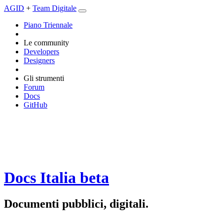
AGID
+
Team Digitale
Piano Triennale
Le community
Developers
Designers
Gli strumenti
Forum
Docs
GitHub
Docs Italia
beta
Documenti pubblici, digitali.