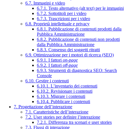
6.7. Immagini e video
6.7.1. Testo alternativo (alt text) per le immagini
6.7.2. Sottotitoli per i video
6.7.3. Trascrizioni per i video
6.8. Proprietà intellettuale e privacy
6.8.1. Pubblicazione di contenuti prodotti dalla
Pubblica Amministrazione
6.8.2. Pubblicazione di contenuti non prodotti
dalla Pubblica Amministrazione
6.8.3. Consenso dei soggetti ritratti
6.9. Ottimizzazione per i motori di ricerca (SEO)
6.9.1. I fattori
on-page
6.9.2. I fattori
off-page
6.9.3. Strumenti di diagnostica SEO: Search
Console
6.10. Gestire i contenuti
6.10.1. L’inventario dei contenuti
6.10.2. Revisionare i contenuti
6.10.3. Migrare i contenuti
6.10.4. Pubblicare i contenuti
7. Progettazione dell’interazione
7.1. Caratteristiche dell’interazione
7.2. User stories per definire l’interazione
7.2.1. Differenza tra scenari e user stories
7.3. Flussi di interazione