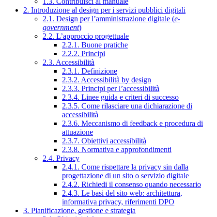
1.3. Contribuisci al manuale
2. Introduzione al design per i servizi pubblici digitali
2.1. Design per l’amministrazione digitale (
e-
government
)
2.2. L’approccio progettuale
2.2.1. Buone pratiche
2.2.2. Principi
2.3. Accessibilità
2.3.1. Definizione
2.3.2. Accessibilità by design
2.3.3. Principi per l’accessibilità
2.3.4. Linee guida e criteri di successo
2.3.5. Come rilasciare una dichiarazione di
accessibilità
2.3.6. Meccanismo di feedback e procedura di
attuazione
2.3.7. Obiettivi accessibilità
2.3.8. Normativa e approfondimenti
2.4. Privacy
2.4.1. Come rispettare la privacy sin dalla
progettazione di un sito o servizio digitale
2.4.2. Richiedi il consenso quando necessario
2.4.3. Le basi del sito web: architettura,
informativa privacy, riferimenti DPO
3. Pianificazione, gestione e strategia