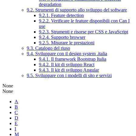
degradation
9.2. Strumenti di supporto allo sviluppo del software
9.2.1. Feature detection
9.2.2. Verificare le feature disponibili con Can I
use
9.2.3. Strumenti e risorse per CSS e JavaScript
9.2.4. Supporto browser
9.2.5. Misurare le prestazioni
9.3. Catalogo del riuso
9.4. Sviluppare con il design system .italia
9.4.1. Il framework Bootstrap Italia
9.4.2. Il kit di sviluppo React
9.4.3. Il kit di sviluppo Angular
9.5. Sviluppare con i modelli di sito e servizi
None
None
A
B
C
D
E
I
M