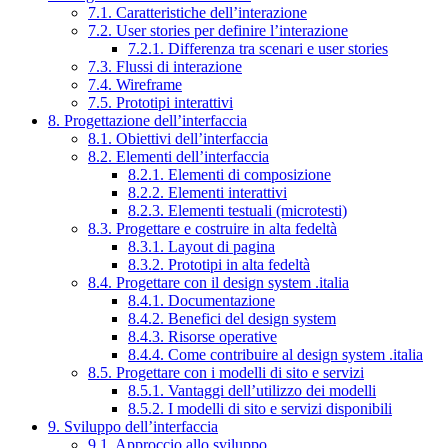
7.1. Caratteristiche dell’interazione
7.2. User stories per definire l’interazione
7.2.1. Differenza tra scenari e user stories
7.3. Flussi di interazione
7.4. Wireframe
7.5. Prototipi interattivi
8. Progettazione dell’interfaccia
8.1. Obiettivi dell’interfaccia
8.2. Elementi dell’interfaccia
8.2.1. Elementi di composizione
8.2.2. Elementi interattivi
8.2.3. Elementi testuali (microtesti)
8.3. Progettare e costruire in alta fedeltà
8.3.1. Layout di pagina
8.3.2. Prototipi in alta fedeltà
8.4. Progettare con il design system .italia
8.4.1. Documentazione
8.4.2. Benefici del design system
8.4.3. Risorse operative
8.4.4. Come contribuire al design system .italia
8.5. Progettare con i modelli di sito e servizi
8.5.1. Vantaggi dell’utilizzo dei modelli
8.5.2. I modelli di sito e servizi disponibili
9. Sviluppo dell’interfaccia
9.1. Approccio allo sviluppo