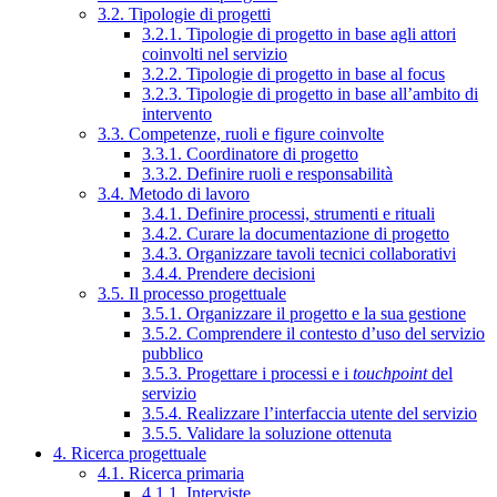
3.2. Tipologie di progetti
3.2.1. Tipologie di progetto in base agli attori
coinvolti nel servizio
3.2.2. Tipologie di progetto in base al focus
3.2.3. Tipologie di progetto in base all’ambito di
intervento
3.3. Competenze, ruoli e figure coinvolte
3.3.1. Coordinatore di progetto
3.3.2. Definire ruoli e responsabilità
3.4. Metodo di lavoro
3.4.1. Definire processi, strumenti e rituali
3.4.2. Curare la documentazione di progetto
3.4.3. Organizzare tavoli tecnici collaborativi
3.4.4. Prendere decisioni
3.5. Il processo progettuale
3.5.1. Organizzare il progetto e la sua gestione
3.5.2. Comprendere il contesto d’uso del servizio
pubblico
3.5.3. Progettare i processi e i
touchpoint
del
servizio
3.5.4. Realizzare l’interfaccia utente del servizio
3.5.5. Validare la soluzione ottenuta
4. Ricerca progettuale
4.1. Ricerca primaria
4.1.1. Interviste