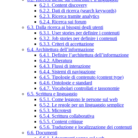
6.2.1. Content discovery
6.2.2. Dati di ricerca (search keywords)
6.2.3. Ricerca tramite analytics
6.2.4. Ricerca sui forum
6.3. Dalla ricerca ai bisogni degli utenti
6.3.1. User stories per definire i contenuti
6.3.2. Job stories per definire i contenuti
6.3.3. Criteri di accettazione
6.4. Architettura dell’informazione
6.4.1. Definire l’architettura dell’informazione
6.4.2. Alberatura
6.4.3. Flussi di interazione
6.4.4. Sistemi di navigazione
6.4.5. Tipologie di contenuto (content type)
6.4.6. Ontologie e standard
6.4.7. Vocabolari controllati e tassonomie
6.5. Scrittura e linguaggio
6.5.1. Come leggono le persone sul web
6.5.2. Le regole per un linguaggio semplice
6.5.3. Microtesti
6.5.4. Scrittura collaborativa
6.5.5. Content critique
6.5.6. Traduzione e localizzazione dei contenuti
6.6. Documenti