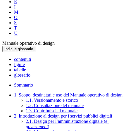
E
I
M
O
S
T
U
Manuale operativo di design
indici e glossario
contenuti
figure
tabelle
glossario
Sommario
1. Scopo, destinatari e uso del Manuale operativo di design
1.1. Versionamento e storico
1.2. Consultazione del manuale
1.3. Contribuisci al manuale
2. Introduzione al design per i servizi pubblici digitali
2.1. Design per l’amministrazione digitale (
e-
government
)