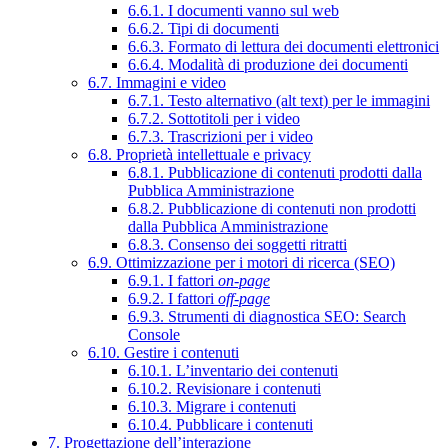
6.6.1. I documenti vanno sul web
6.6.2. Tipi di documenti
6.6.3. Formato di lettura dei documenti elettronici
6.6.4. Modalità di produzione dei documenti
6.7. Immagini e video
6.7.1. Testo alternativo (alt text) per le immagini
6.7.2. Sottotitoli per i video
6.7.3. Trascrizioni per i video
6.8. Proprietà intellettuale e privacy
6.8.1. Pubblicazione di contenuti prodotti dalla
Pubblica Amministrazione
6.8.2. Pubblicazione di contenuti non prodotti
dalla Pubblica Amministrazione
6.8.3. Consenso dei soggetti ritratti
6.9. Ottimizzazione per i motori di ricerca (SEO)
6.9.1. I fattori
on-page
6.9.2. I fattori
off-page
6.9.3. Strumenti di diagnostica SEO: Search
Console
6.10. Gestire i contenuti
6.10.1. L’inventario dei contenuti
6.10.2. Revisionare i contenuti
6.10.3. Migrare i contenuti
6.10.4. Pubblicare i contenuti
7. Progettazione dell’interazione