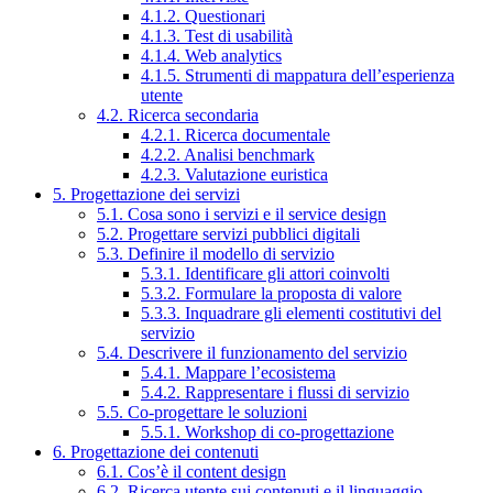
4.1.2. Questionari
4.1.3. Test di usabilità
4.1.4. Web analytics
4.1.5. Strumenti di mappatura dell’esperienza
utente
4.2. Ricerca secondaria
4.2.1. Ricerca documentale
4.2.2. Analisi benchmark
4.2.3. Valutazione euristica
5. Progettazione dei servizi
5.1. Cosa sono i servizi e il service design
5.2. Progettare servizi pubblici digitali
5.3. Definire il modello di servizio
5.3.1. Identificare gli attori coinvolti
5.3.2. Formulare la proposta di valore
5.3.3. Inquadrare gli elementi costitutivi del
servizio
5.4. Descrivere il funzionamento del servizio
5.4.1. Mappare l’ecosistema
5.4.2. Rappresentare i flussi di servizio
5.5. Co-progettare le soluzioni
5.5.1. Workshop di co-progettazione
6. Progettazione dei contenuti
6.1. Cos’è il content design
6.2. Ricerca utente sui contenuti e il linguaggio