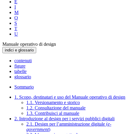
E
I
M
O
S
T
U
Manuale operativo di design
indici e glossario
contenuti
figure
tabelle
glossario
Sommario
1. Scopo, destinatari e uso del Manuale operativo di design
1.1. Versionamento e storico
1.2. Consultazione del manuale
1.3. Contribuisci al manuale
2. Introduzione al design per i servizi pubblici digitali
2.1. Design per l’amministrazione digitale (
e-
government
)