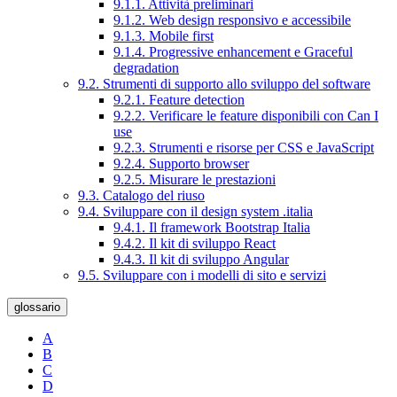
9.1.1. Attività preliminari
9.1.2. Web design responsivo e accessibile
9.1.3. Mobile first
9.1.4. Progressive enhancement e Graceful
degradation
9.2. Strumenti di supporto allo sviluppo del software
9.2.1. Feature detection
9.2.2. Verificare le feature disponibili con Can I
use
9.2.3. Strumenti e risorse per CSS e JavaScript
9.2.4. Supporto browser
9.2.5. Misurare le prestazioni
9.3. Catalogo del riuso
9.4. Sviluppare con il design system .italia
9.4.1. Il framework Bootstrap Italia
9.4.2. Il kit di sviluppo React
9.4.3. Il kit di sviluppo Angular
9.5. Sviluppare con i modelli di sito e servizi
glossario
A
B
C
D