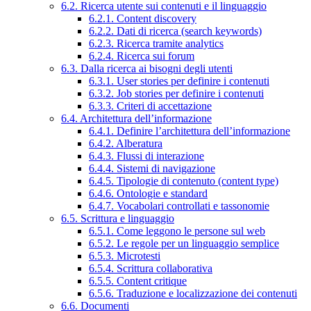
6.2. Ricerca utente sui contenuti e il linguaggio
6.2.1. Content discovery
6.2.2. Dati di ricerca (search keywords)
6.2.3. Ricerca tramite analytics
6.2.4. Ricerca sui forum
6.3. Dalla ricerca ai bisogni degli utenti
6.3.1. User stories per definire i contenuti
6.3.2. Job stories per definire i contenuti
6.3.3. Criteri di accettazione
6.4. Architettura dell’informazione
6.4.1. Definire l’architettura dell’informazione
6.4.2. Alberatura
6.4.3. Flussi di interazione
6.4.4. Sistemi di navigazione
6.4.5. Tipologie di contenuto (content type)
6.4.6. Ontologie e standard
6.4.7. Vocabolari controllati e tassonomie
6.5. Scrittura e linguaggio
6.5.1. Come leggono le persone sul web
6.5.2. Le regole per un linguaggio semplice
6.5.3. Microtesti
6.5.4. Scrittura collaborativa
6.5.5. Content critique
6.5.6. Traduzione e localizzazione dei contenuti
6.6. Documenti