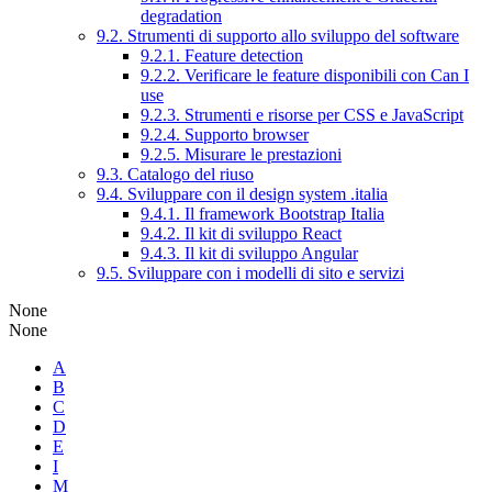
degradation
9.2. Strumenti di supporto allo sviluppo del software
9.2.1. Feature detection
9.2.2. Verificare le feature disponibili con Can I
use
9.2.3. Strumenti e risorse per CSS e JavaScript
9.2.4. Supporto browser
9.2.5. Misurare le prestazioni
9.3. Catalogo del riuso
9.4. Sviluppare con il design system .italia
9.4.1. Il framework Bootstrap Italia
9.4.2. Il kit di sviluppo React
9.4.3. Il kit di sviluppo Angular
9.5. Sviluppare con i modelli di sito e servizi
None
None
A
B
C
D
E
I
M