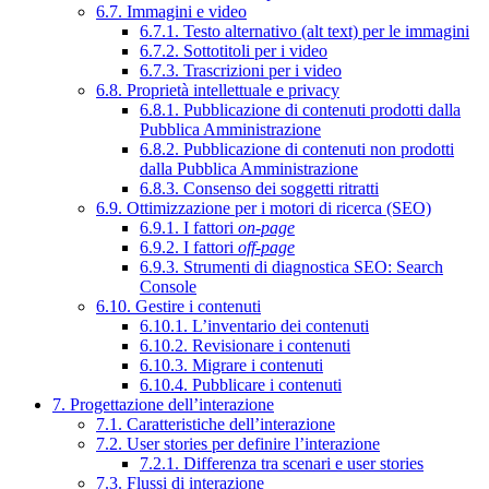
6.7. Immagini e video
6.7.1. Testo alternativo (alt text) per le immagini
6.7.2. Sottotitoli per i video
6.7.3. Trascrizioni per i video
6.8. Proprietà intellettuale e privacy
6.8.1. Pubblicazione di contenuti prodotti dalla
Pubblica Amministrazione
6.8.2. Pubblicazione di contenuti non prodotti
dalla Pubblica Amministrazione
6.8.3. Consenso dei soggetti ritratti
6.9. Ottimizzazione per i motori di ricerca (SEO)
6.9.1. I fattori
on-page
6.9.2. I fattori
off-page
6.9.3. Strumenti di diagnostica SEO: Search
Console
6.10. Gestire i contenuti
6.10.1. L’inventario dei contenuti
6.10.2. Revisionare i contenuti
6.10.3. Migrare i contenuti
6.10.4. Pubblicare i contenuti
7. Progettazione dell’interazione
7.1. Caratteristiche dell’interazione
7.2. User stories per definire l’interazione
7.2.1. Differenza tra scenari e user stories
7.3. Flussi di interazione