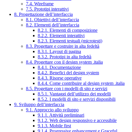
7.4. Wireframe
7.5. Prototipi interattivi
8. Progettazione dell’interfaccia
8.1. Obiettivi dell’interfaccia
8.2. Elementi dell’interfaccia
8.2.1. Elementi di composizione
8.2.2. Elementi interattivi
8.2.3. Elementi testuali (microtesti)
8.3. Progettare e costruire in alta fedeltà
8.3.1. Layout di pagina
8.3.2. Prototipi in alta fedeltà
8.4. Progettare con il design system .italia
8.4.1. Documentazione
8.4.2. Benefici del design system
8.4.3. Risorse operative
8.4.4. Come contribuire al design system .italia
8.5. Progettare con i modelli di sito e servizi
8.5.1. Vantaggi dell’utilizzo dei modelli
8.5.2. I modelli di sito e servizi disponibili
9. Sviluppo dell’interfaccia
9.1. Approccio allo sviluppo
9.1.1. Attività preliminari
9.1.2. Web design responsivo e accessibile
9.1.3. Mobile first
9.1.4. Progressive enhancement e Graceful