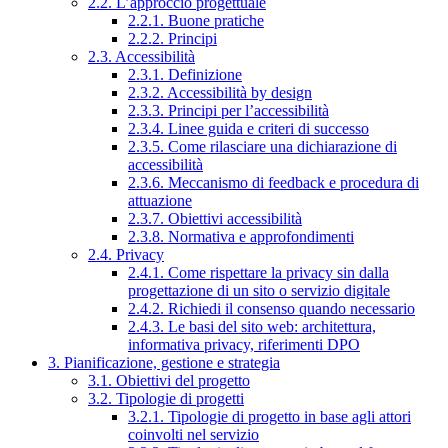
2.2. L’approccio progettuale
2.2.1. Buone pratiche
2.2.2. Principi
2.3. Accessibilità
2.3.1. Definizione
2.3.2. Accessibilità by design
2.3.3. Principi per l’accessibilità
2.3.4. Linee guida e criteri di successo
2.3.5. Come rilasciare una dichiarazione di
accessibilità
2.3.6. Meccanismo di feedback e procedura di
attuazione
2.3.7. Obiettivi accessibilità
2.3.8. Normativa e approfondimenti
2.4. Privacy
2.4.1. Come rispettare la privacy sin dalla
progettazione di un sito o servizio digitale
2.4.2. Richiedi il consenso quando necessario
2.4.3. Le basi del sito web: architettura,
informativa privacy, riferimenti DPO
3. Pianificazione, gestione e strategia
3.1. Obiettivi del progetto
3.2. Tipologie di progetti
3.2.1. Tipologie di progetto in base agli attori
coinvolti nel servizio