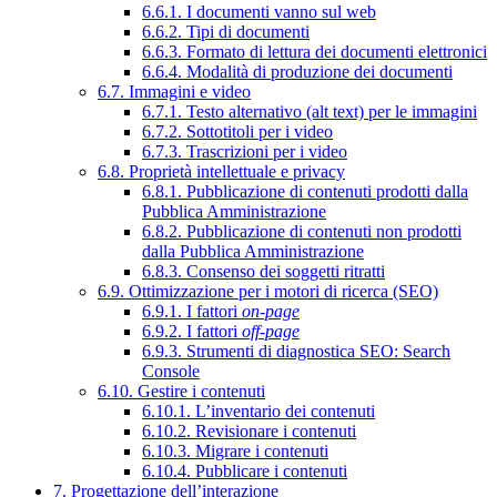
6.6.1. I documenti vanno sul web
6.6.2. Tipi di documenti
6.6.3. Formato di lettura dei documenti elettronici
6.6.4. Modalità di produzione dei documenti
6.7. Immagini e video
6.7.1. Testo alternativo (alt text) per le immagini
6.7.2. Sottotitoli per i video
6.7.3. Trascrizioni per i video
6.8. Proprietà intellettuale e privacy
6.8.1. Pubblicazione di contenuti prodotti dalla
Pubblica Amministrazione
6.8.2. Pubblicazione di contenuti non prodotti
dalla Pubblica Amministrazione
6.8.3. Consenso dei soggetti ritratti
6.9. Ottimizzazione per i motori di ricerca (SEO)
6.9.1. I fattori
on-page
6.9.2. I fattori
off-page
6.9.3. Strumenti di diagnostica SEO: Search
Console
6.10. Gestire i contenuti
6.10.1. L’inventario dei contenuti
6.10.2. Revisionare i contenuti
6.10.3. Migrare i contenuti
6.10.4. Pubblicare i contenuti
7. Progettazione dell’interazione