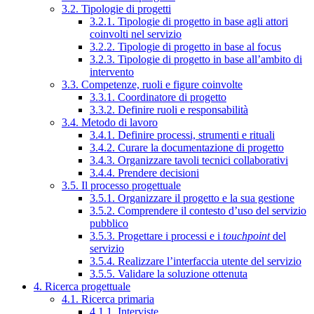
3.2. Tipologie di progetti
3.2.1. Tipologie di progetto in base agli attori
coinvolti nel servizio
3.2.2. Tipologie di progetto in base al focus
3.2.3. Tipologie di progetto in base all’ambito di
intervento
3.3. Competenze, ruoli e figure coinvolte
3.3.1. Coordinatore di progetto
3.3.2. Definire ruoli e responsabilità
3.4. Metodo di lavoro
3.4.1. Definire processi, strumenti e rituali
3.4.2. Curare la documentazione di progetto
3.4.3. Organizzare tavoli tecnici collaborativi
3.4.4. Prendere decisioni
3.5. Il processo progettuale
3.5.1. Organizzare il progetto e la sua gestione
3.5.2. Comprendere il contesto d’uso del servizio
pubblico
3.5.3. Progettare i processi e i
touchpoint
del
servizio
3.5.4. Realizzare l’interfaccia utente del servizio
3.5.5. Validare la soluzione ottenuta
4. Ricerca progettuale
4.1. Ricerca primaria
4.1.1. Interviste