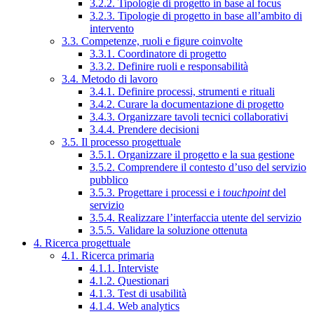
3.2.2. Tipologie di progetto in base al focus
3.2.3. Tipologie di progetto in base all’ambito di
intervento
3.3. Competenze, ruoli e figure coinvolte
3.3.1. Coordinatore di progetto
3.3.2. Definire ruoli e responsabilità
3.4. Metodo di lavoro
3.4.1. Definire processi, strumenti e rituali
3.4.2. Curare la documentazione di progetto
3.4.3. Organizzare tavoli tecnici collaborativi
3.4.4. Prendere decisioni
3.5. Il processo progettuale
3.5.1. Organizzare il progetto e la sua gestione
3.5.2. Comprendere il contesto d’uso del servizio
pubblico
3.5.3. Progettare i processi e i
touchpoint
del
servizio
3.5.4. Realizzare l’interfaccia utente del servizio
3.5.5. Validare la soluzione ottenuta
4. Ricerca progettuale
4.1. Ricerca primaria
4.1.1. Interviste
4.1.2. Questionari
4.1.3. Test di usabilità
4.1.4. Web analytics