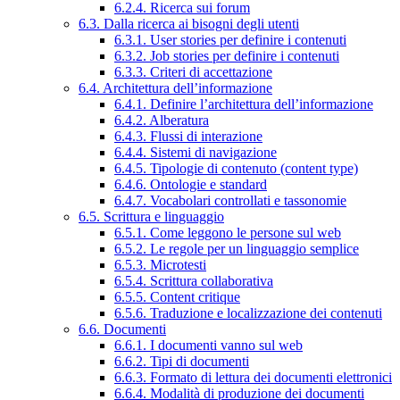
6.2.4. Ricerca sui forum
6.3. Dalla ricerca ai bisogni degli utenti
6.3.1. User stories per definire i contenuti
6.3.2. Job stories per definire i contenuti
6.3.3. Criteri di accettazione
6.4. Architettura dell’informazione
6.4.1. Definire l’architettura dell’informazione
6.4.2. Alberatura
6.4.3. Flussi di interazione
6.4.4. Sistemi di navigazione
6.4.5. Tipologie di contenuto (content type)
6.4.6. Ontologie e standard
6.4.7. Vocabolari controllati e tassonomie
6.5. Scrittura e linguaggio
6.5.1. Come leggono le persone sul web
6.5.2. Le regole per un linguaggio semplice
6.5.3. Microtesti
6.5.4. Scrittura collaborativa
6.5.5. Content critique
6.5.6. Traduzione e localizzazione dei contenuti
6.6. Documenti
6.6.1. I documenti vanno sul web
6.6.2. Tipi di documenti
6.6.3. Formato di lettura dei documenti elettronici
6.6.4. Modalità di produzione dei documenti