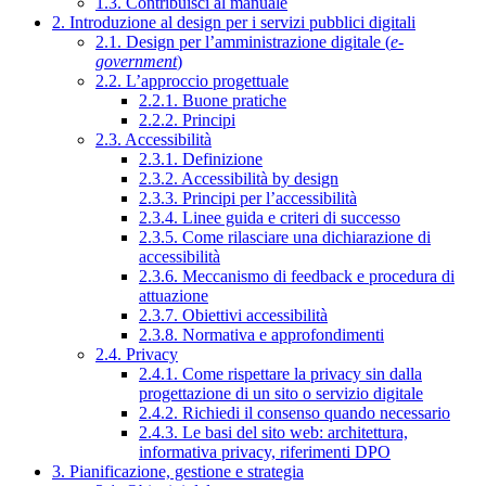
1.3. Contribuisci al manuale
2. Introduzione al design per i servizi pubblici digitali
2.1. Design per l’amministrazione digitale (
e-
government
)
2.2. L’approccio progettuale
2.2.1. Buone pratiche
2.2.2. Principi
2.3. Accessibilità
2.3.1. Definizione
2.3.2. Accessibilità by design
2.3.3. Principi per l’accessibilità
2.3.4. Linee guida e criteri di successo
2.3.5. Come rilasciare una dichiarazione di
accessibilità
2.3.6. Meccanismo di feedback e procedura di
attuazione
2.3.7. Obiettivi accessibilità
2.3.8. Normativa e approfondimenti
2.4. Privacy
2.4.1. Come rispettare la privacy sin dalla
progettazione di un sito o servizio digitale
2.4.2. Richiedi il consenso quando necessario
2.4.3. Le basi del sito web: architettura,
informativa privacy, riferimenti DPO
3. Pianificazione, gestione e strategia