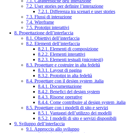
7.1. Caratteristiche dell’interazione
7.2. User stories per definire l’interazione
7.2.1. Differenza tra scenari e user stories
7.3. Flussi di interazione
7.4. Wireframe
7.5. Prototipi interattivi
8. Progettazione dell’interfaccia
8.1. Obiettivi dell’interfaccia
8.2. Elementi dell’interfaccia
8.2.1. Elementi di composizione
8.2.2. Elementi interattivi
8.2.3. Elementi testuali (microtesti)
8.3. Progettare e costruire in alta fedeltà
8.3.1. Layout di pagina
8.3.2. Prototipi in alta fedeltà
8.4. Progettare con il design system .italia
8.4.1. Documentazione
8.4.2. Benefici del design system
8.4.3. Risorse operative
8.4.4. Come contribuire al design system .italia
8.5. Progettare con i modelli di sito e servizi
8.5.1. Vantaggi dell’utilizzo dei modelli
8.5.2. I modelli di sito e servizi disponibili
9. Sviluppo dell’interfaccia
9.1. Approccio allo sviluppo