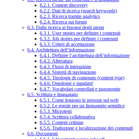
6.2.1. Content discovery
6.2.2. Dati di ricerca (search keywords)
6.2.3. Ricerca tramite analytics
6.2.4. Ricerca sui forum
6.3. Dalla ricerca ai bisogni degli utenti
6.3.1. User stories per definire i contenuti
6.3.2. Job stories per definire i contenuti
6.3.3. Criteri di accettazione
6.4. Architettura dell’informazione
6.4.1. Definire l’architettura dell’informazione
6.4.2. Alberatura
6.4.3. Flussi di interazione
6.4.4. Sistemi di navigazione
6.4.5. Tipologie di contenuto (content type)
6.4.6. Ontologie e standard
6.4.7. Vocabolari controllati e tassonomie
6.5. Scrittura e linguaggio
6.5.1. Come leggono le persone sul web
6.5.2. Le regole per un linguaggio semplice
6.5.3. Microtesti
6.5.4. Scrittura collaborativa
6.5.5. Content critique
6.5.6. Traduzione e localizzazione dei contenuti
6.6. Documenti