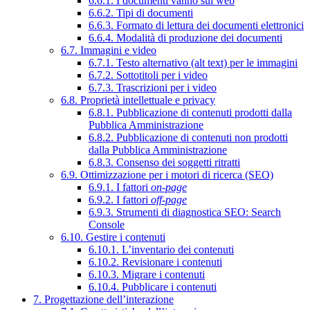
6.6.1. I documenti vanno sul web
6.6.2. Tipi di documenti
6.6.3. Formato di lettura dei documenti elettronici
6.6.4. Modalità di produzione dei documenti
6.7. Immagini e video
6.7.1. Testo alternativo (alt text) per le immagini
6.7.2. Sottotitoli per i video
6.7.3. Trascrizioni per i video
6.8. Proprietà intellettuale e privacy
6.8.1. Pubblicazione di contenuti prodotti dalla
Pubblica Amministrazione
6.8.2. Pubblicazione di contenuti non prodotti
dalla Pubblica Amministrazione
6.8.3. Consenso dei soggetti ritratti
6.9. Ottimizzazione per i motori di ricerca (SEO)
6.9.1. I fattori
on-page
6.9.2. I fattori
off-page
6.9.3. Strumenti di diagnostica SEO: Search
Console
6.10. Gestire i contenuti
6.10.1. L’inventario dei contenuti
6.10.2. Revisionare i contenuti
6.10.3. Migrare i contenuti
6.10.4. Pubblicare i contenuti
7. Progettazione dell’interazione