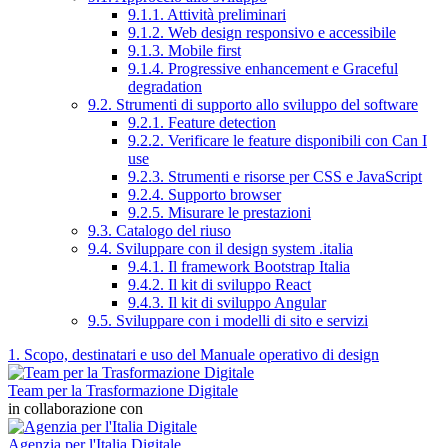
9.1.1. Attività preliminari
9.1.2. Web design responsivo e accessibile
9.1.3. Mobile first
9.1.4. Progressive enhancement e Graceful
degradation
9.2. Strumenti di supporto allo sviluppo del software
9.2.1. Feature detection
9.2.2. Verificare le feature disponibili con Can I
use
9.2.3. Strumenti e risorse per CSS e JavaScript
9.2.4. Supporto browser
9.2.5. Misurare le prestazioni
9.3. Catalogo del riuso
9.4. Sviluppare con il design system .italia
9.4.1. Il framework Bootstrap Italia
9.4.2. Il kit di sviluppo React
9.4.3. Il kit di sviluppo Angular
9.5. Sviluppare con i modelli di sito e servizi
1. Scopo, destinatari e uso del Manuale operativo di design
Team per la Trasformazione Digitale
in collaborazione con
Agenzia per l'Italia Digitale