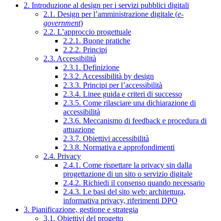
2. Introduzione al design per i servizi pubblici digitali
2.1. Design per l’amministrazione digitale (
e-
government
)
2.2. L’approccio progettuale
2.2.1. Buone pratiche
2.2.2. Principi
2.3. Accessibilità
2.3.1. Definizione
2.3.2. Accessibilità by design
2.3.3. Principi per l’accessibilità
2.3.4. Linee guida e criteri di successo
2.3.5. Come rilasciare una dichiarazione di
accessibilità
2.3.6. Meccanismo di feedback e procedura di
attuazione
2.3.7. Obiettivi accessibilità
2.3.8. Normativa e approfondimenti
2.4. Privacy
2.4.1. Come rispettare la privacy sin dalla
progettazione di un sito o servizio digitale
2.4.2. Richiedi il consenso quando necessario
2.4.3. Le basi del sito web: architettura,
informativa privacy, riferimenti DPO
3. Pianificazione, gestione e strategia
3.1. Obiettivi del progetto