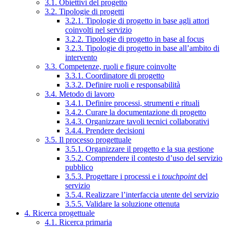
3.1. Obiettivi del progetto
3.2. Tipologie di progetti
3.2.1. Tipologie di progetto in base agli attori
coinvolti nel servizio
3.2.2. Tipologie di progetto in base al focus
3.2.3. Tipologie di progetto in base all’ambito di
intervento
3.3. Competenze, ruoli e figure coinvolte
3.3.1. Coordinatore di progetto
3.3.2. Definire ruoli e responsabilità
3.4. Metodo di lavoro
3.4.1. Definire processi, strumenti e rituali
3.4.2. Curare la documentazione di progetto
3.4.3. Organizzare tavoli tecnici collaborativi
3.4.4. Prendere decisioni
3.5. Il processo progettuale
3.5.1. Organizzare il progetto e la sua gestione
3.5.2. Comprendere il contesto d’uso del servizio
pubblico
3.5.3. Progettare i processi e i
touchpoint
del
servizio
3.5.4. Realizzare l’interfaccia utente del servizio
3.5.5. Validare la soluzione ottenuta
4. Ricerca progettuale
4.1. Ricerca primaria