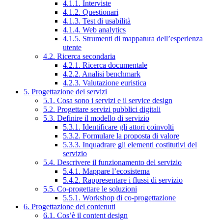
4.1.1. Interviste
4.1.2. Questionari
4.1.3. Test di usabilità
4.1.4. Web analytics
4.1.5. Strumenti di mappatura dell’esperienza
utente
4.2. Ricerca secondaria
4.2.1. Ricerca documentale
4.2.2. Analisi benchmark
4.2.3. Valutazione euristica
5. Progettazione dei servizi
5.1. Cosa sono i servizi e il service design
5.2. Progettare servizi pubblici digitali
5.3. Definire il modello di servizio
5.3.1. Identificare gli attori coinvolti
5.3.2. Formulare la proposta di valore
5.3.3. Inquadrare gli elementi costitutivi del
servizio
5.4. Descrivere il funzionamento del servizio
5.4.1. Mappare l’ecosistema
5.4.2. Rappresentare i flussi di servizio
5.5. Co-progettare le soluzioni
5.5.1. Workshop di co-progettazione
6. Progettazione dei contenuti
6.1. Cos’è il content design