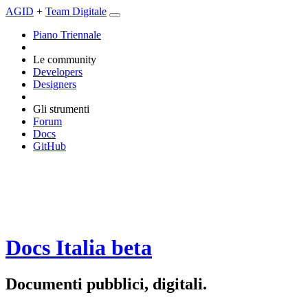
AGID
+
Team Digitale
Piano Triennale
Le community
Developers
Designers
Gli strumenti
Forum
Docs
GitHub
Docs Italia
beta
Documenti pubblici, digitali.