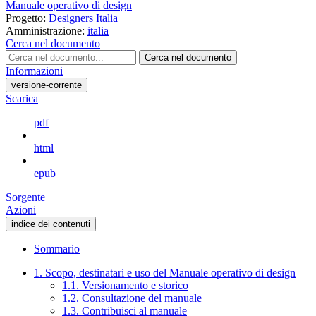
Manuale operativo di design
Progetto:
Designers Italia
Amministrazione:
italia
Cerca nel documento
Cerca nel documento
Informazioni
versione-corrente
Scarica
pdf
html
epub
Sorgente
Azioni
indice dei contenuti
Sommario
1. Scopo, destinatari e uso del Manuale operativo di design
1.1. Versionamento e storico
1.2. Consultazione del manuale
1.3. Contribuisci al manuale