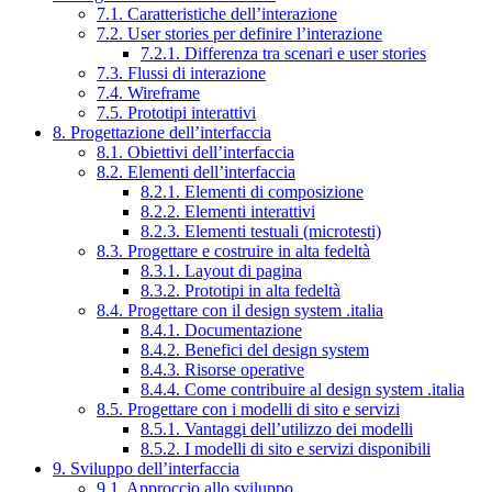
7.1. Caratteristiche dell’interazione
7.2. User stories per definire l’interazione
7.2.1. Differenza tra scenari e user stories
7.3. Flussi di interazione
7.4. Wireframe
7.5. Prototipi interattivi
8. Progettazione dell’interfaccia
8.1. Obiettivi dell’interfaccia
8.2. Elementi dell’interfaccia
8.2.1. Elementi di composizione
8.2.2. Elementi interattivi
8.2.3. Elementi testuali (microtesti)
8.3. Progettare e costruire in alta fedeltà
8.3.1. Layout di pagina
8.3.2. Prototipi in alta fedeltà
8.4. Progettare con il design system .italia
8.4.1. Documentazione
8.4.2. Benefici del design system
8.4.3. Risorse operative
8.4.4. Come contribuire al design system .italia
8.5. Progettare con i modelli di sito e servizi
8.5.1. Vantaggi dell’utilizzo dei modelli
8.5.2. I modelli di sito e servizi disponibili
9. Sviluppo dell’interfaccia
9.1. Approccio allo sviluppo