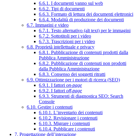
6.6.1. I documenti vanno sul web
6.6.2. Tipi di documenti
6.6.3. Formato di lettura dei documenti elettronici
6.6.4. Modalità di produzione dei documenti
6.7. Immagini e video
6.7.1. Testo alternativo (alt text) per le immagini
6.7.2. Sottotitoli per i video
6.7.3. Trascrizioni per i video
6.8. Proprietà intellettuale e privacy
6.8.1. Pubblicazione di contenuti prodotti dalla
Pubblica Amministrazione
6.8.2. Pubblicazione di contenuti non prodotti
dalla Pubblica Amministrazione
6.8.3. Consenso dei soggetti ritratti
6.9. Ottimizzazione per i motori di ricerca (SEO)
6.9.1. I fattori
on-page
6.9.2. I fattori
off-page
6.9.3. Strumenti di diagnostica SEO: Search
Console
6.10. Gestire i contenuti
6.10.1. L’inventario dei contenuti
6.10.2. Revisionare i contenuti
6.10.3. Migrare i contenuti
6.10.4. Pubblicare i contenuti
7. Progettazione dell’interazione