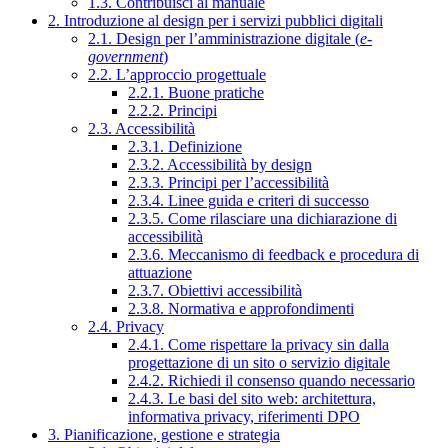
1.3. Contribuisci al manuale
2. Introduzione al design per i servizi pubblici digitali
2.1. Design per l’amministrazione digitale (
e-
government
)
2.2. L’approccio progettuale
2.2.1. Buone pratiche
2.2.2. Principi
2.3. Accessibilità
2.3.1. Definizione
2.3.2. Accessibilità by design
2.3.3. Principi per l’accessibilità
2.3.4. Linee guida e criteri di successo
2.3.5. Come rilasciare una dichiarazione di
accessibilità
2.3.6. Meccanismo di feedback e procedura di
attuazione
2.3.7. Obiettivi accessibilità
2.3.8. Normativa e approfondimenti
2.4. Privacy
2.4.1. Come rispettare la privacy sin dalla
progettazione di un sito o servizio digitale
2.4.2. Richiedi il consenso quando necessario
2.4.3. Le basi del sito web: architettura,
informativa privacy, riferimenti DPO
3. Pianificazione, gestione e strategia