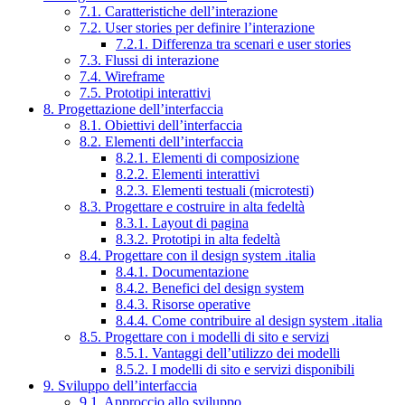
7.1. Caratteristiche dell’interazione
7.2. User stories per definire l’interazione
7.2.1. Differenza tra scenari e user stories
7.3. Flussi di interazione
7.4. Wireframe
7.5. Prototipi interattivi
8. Progettazione dell’interfaccia
8.1. Obiettivi dell’interfaccia
8.2. Elementi dell’interfaccia
8.2.1. Elementi di composizione
8.2.2. Elementi interattivi
8.2.3. Elementi testuali (microtesti)
8.3. Progettare e costruire in alta fedeltà
8.3.1. Layout di pagina
8.3.2. Prototipi in alta fedeltà
8.4. Progettare con il design system .italia
8.4.1. Documentazione
8.4.2. Benefici del design system
8.4.3. Risorse operative
8.4.4. Come contribuire al design system .italia
8.5. Progettare con i modelli di sito e servizi
8.5.1. Vantaggi dell’utilizzo dei modelli
8.5.2. I modelli di sito e servizi disponibili
9. Sviluppo dell’interfaccia
9.1. Approccio allo sviluppo