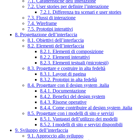
7.1. Caratteristiche dell’interazione
7.2. User stories per definire l’interazione
7.2.1. Differenza tra scenari e user stories
7.3. Flussi di interazione
7.4. Wireframe
7.5. Prototipi interattivi
8. Progettazione dell’interfaccia
8.1. Obiettivi dell’interfaccia
8.2. Elementi dell’interfaccia
8.2.1. Elementi di composizione
8.2.2. Elementi interattivi
8.2.3. Elementi testuali (microtesti)
8.3. Progettare e costruire in alta fedeltà
8.3.1. Layout di pagina
8.3.2. Prototipi in alta fedeltà
8.4. Progettare con il design system .italia
8.4.1. Documentazione
8.4.2. Benefici del design system
8.4.3. Risorse operative
8.4.4. Come contribuire al design system .italia
8.5. Progettare con i modelli di sito e servizi
8.5.1. Vantaggi dell’utilizzo dei modelli
8.5.2. I modelli di sito e servizi disponibili
9. Sviluppo dell’interfaccia
9.1. Approccio allo sviluppo