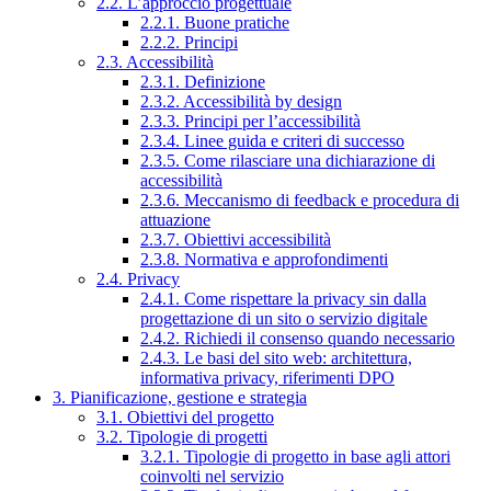
2.2. L’approccio progettuale
2.2.1. Buone pratiche
2.2.2. Principi
2.3. Accessibilità
2.3.1. Definizione
2.3.2. Accessibilità by design
2.3.3. Principi per l’accessibilità
2.3.4. Linee guida e criteri di successo
2.3.5. Come rilasciare una dichiarazione di
accessibilità
2.3.6. Meccanismo di feedback e procedura di
attuazione
2.3.7. Obiettivi accessibilità
2.3.8. Normativa e approfondimenti
2.4. Privacy
2.4.1. Come rispettare la privacy sin dalla
progettazione di un sito o servizio digitale
2.4.2. Richiedi il consenso quando necessario
2.4.3. Le basi del sito web: architettura,
informativa privacy, riferimenti DPO
3. Pianificazione, gestione e strategia
3.1. Obiettivi del progetto
3.2. Tipologie di progetti
3.2.1. Tipologie di progetto in base agli attori
coinvolti nel servizio