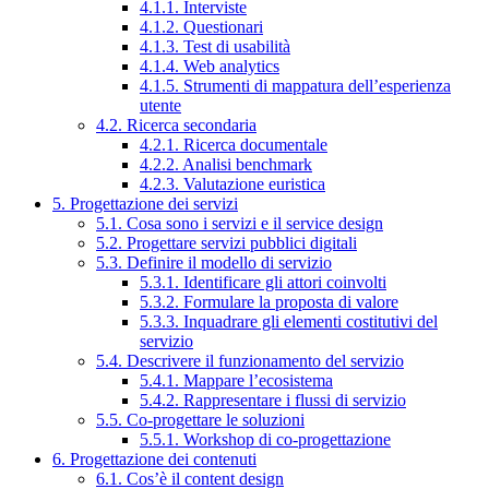
4.1.1. Interviste
4.1.2. Questionari
4.1.3. Test di usabilità
4.1.4. Web analytics
4.1.5. Strumenti di mappatura dell’esperienza
utente
4.2. Ricerca secondaria
4.2.1. Ricerca documentale
4.2.2. Analisi benchmark
4.2.3. Valutazione euristica
5. Progettazione dei servizi
5.1. Cosa sono i servizi e il service design
5.2. Progettare servizi pubblici digitali
5.3. Definire il modello di servizio
5.3.1. Identificare gli attori coinvolti
5.3.2. Formulare la proposta di valore
5.3.3. Inquadrare gli elementi costitutivi del
servizio
5.4. Descrivere il funzionamento del servizio
5.4.1. Mappare l’ecosistema
5.4.2. Rappresentare i flussi di servizio
5.5. Co-progettare le soluzioni
5.5.1. Workshop di co-progettazione
6. Progettazione dei contenuti
6.1. Cos’è il content design