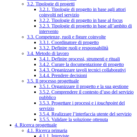
3.2. Tipologie di progetti
3.2.1. Tipologie di progetto in base agli attori
coinvolti nel servizio
3.2.2. Tipologie di progetto in base al focus
3.2.3. Tipologie di progetto in base all’ambito di
intervento
3.3. Competenze, ruoli e figure coinvolte
3.3.1. Coordinatore di progetto
3.3.2. Definire ruoli e responsabilità
3.4. Metodo di lavoro
3.4.1. Definire processi, strumenti e rituali
3.4.2. Curare la documentazione di progetto
3.4.3. Organizzare tavoli tecnici collaborativi
3.4.4. Prendere decisioni
3.5. Il processo progettuale
3.5.1. Organizzare il progetto e la sua gestione
3.5.2. Comprendere il contesto d’uso del servizio
pubblico
3.5.3. Progettare i processi e i
touchpoint
del
servizio
3.5.4. Realizzare l’interfaccia utente del servizio
3.5.5. Validare la soluzione ottenuta
4. Ricerca progettuale
4.1. Ricerca primaria
4.1.1. Interviste