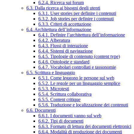
6.2.4. Ricerca sui forum
6.3. Dalla ricerca ai bisogni degli utenti
6.3.1. User stories per definire i contenuti
6.3.2. Job stories per definire i contenuti
6.3.3. Criteri di accettazione
6.4. Architettura dell’informazione
6.4.1. Definire l’architettura dell’informazione
6.4.2. Alberatura
6.4.3. Flussi di interazione
6.4.4. Sistemi di navigazione
6.4.5. Tipologie di contenuto (content type)
6.4.6. Ontologie e standard
6.4.7. Vocabolari controllati e tassonomie
6.5. Scrittura e linguaggio
6.5.1. Come leggono le persone sul web
6.5.2. Le regole per un linguaggio semplice
6.5.3. Microtesti
6.5.4. Scrittura collaborativa
6.5.5. Content critique
6.5.6. Traduzione e localizzazione dei contenuti
6.6. Documenti
6.6.1. I documenti vanno sul web
6.6.2. Tipi di documenti
6.6.3. Formato di lettura dei documenti elettronici
6.6.4. Modalità di produzione dei documenti