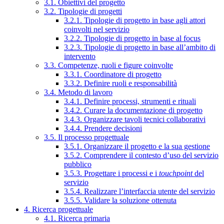
3.1. Obiettivi del progetto
3.2. Tipologie di progetti
3.2.1. Tipologie di progetto in base agli attori
coinvolti nel servizio
3.2.2. Tipologie di progetto in base al focus
3.2.3. Tipologie di progetto in base all’ambito di
intervento
3.3. Competenze, ruoli e figure coinvolte
3.3.1. Coordinatore di progetto
3.3.2. Definire ruoli e responsabilità
3.4. Metodo di lavoro
3.4.1. Definire processi, strumenti e rituali
3.4.2. Curare la documentazione di progetto
3.4.3. Organizzare tavoli tecnici collaborativi
3.4.4. Prendere decisioni
3.5. Il processo progettuale
3.5.1. Organizzare il progetto e la sua gestione
3.5.2. Comprendere il contesto d’uso del servizio
pubblico
3.5.3. Progettare i processi e i
touchpoint
del
servizio
3.5.4. Realizzare l’interfaccia utente del servizio
3.5.5. Validare la soluzione ottenuta
4. Ricerca progettuale
4.1. Ricerca primaria