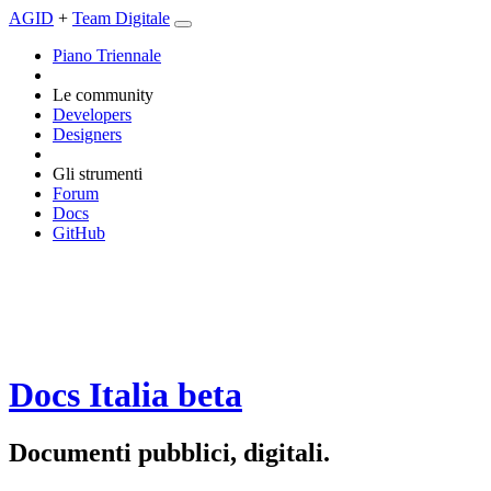
AGID
+
Team Digitale
Piano Triennale
Le community
Developers
Designers
Gli strumenti
Forum
Docs
GitHub
Docs Italia
beta
Documenti pubblici, digitali.