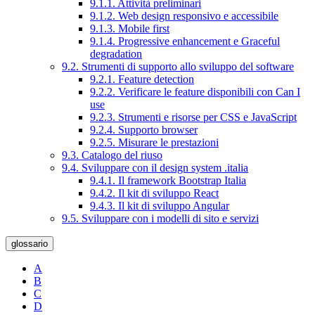
9.1.1. Attività preliminari
9.1.2. Web design responsivo e accessibile
9.1.3. Mobile first
9.1.4. Progressive enhancement e Graceful
degradation
9.2. Strumenti di supporto allo sviluppo del software
9.2.1. Feature detection
9.2.2. Verificare le feature disponibili con Can I
use
9.2.3. Strumenti e risorse per CSS e JavaScript
9.2.4. Supporto browser
9.2.5. Misurare le prestazioni
9.3. Catalogo del riuso
9.4. Sviluppare con il design system .italia
9.4.1. Il framework Bootstrap Italia
9.4.2. Il kit di sviluppo React
9.4.3. Il kit di sviluppo Angular
9.5. Sviluppare con i modelli di sito e servizi
glossario
A
B
C
D