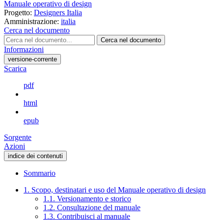
Manuale operativo di design
Progetto:
Designers Italia
Amministrazione:
italia
Cerca nel documento
Cerca nel documento
Informazioni
versione-corrente
Scarica
pdf
html
epub
Sorgente
Azioni
indice dei contenuti
Sommario
1. Scopo, destinatari e uso del Manuale operativo di design
1.1. Versionamento e storico
1.2. Consultazione del manuale
1.3. Contribuisci al manuale