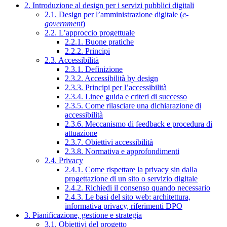
2. Introduzione al design per i servizi pubblici digitali
2.1. Design per l’amministrazione digitale (
e-
government
)
2.2. L’approccio progettuale
2.2.1. Buone pratiche
2.2.2. Principi
2.3. Accessibilità
2.3.1. Definizione
2.3.2. Accessibilità by design
2.3.3. Principi per l’accessibilità
2.3.4. Linee guida e criteri di successo
2.3.5. Come rilasciare una dichiarazione di
accessibilità
2.3.6. Meccanismo di feedback e procedura di
attuazione
2.3.7. Obiettivi accessibilità
2.3.8. Normativa e approfondimenti
2.4. Privacy
2.4.1. Come rispettare la privacy sin dalla
progettazione di un sito o servizio digitale
2.4.2. Richiedi il consenso quando necessario
2.4.3. Le basi del sito web: architettura,
informativa privacy, riferimenti DPO
3. Pianificazione, gestione e strategia
3.1. Obiettivi del progetto