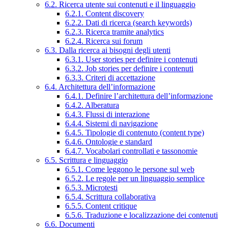
6.2. Ricerca utente sui contenuti e il linguaggio
6.2.1. Content discovery
6.2.2. Dati di ricerca (search keywords)
6.2.3. Ricerca tramite analytics
6.2.4. Ricerca sui forum
6.3. Dalla ricerca ai bisogni degli utenti
6.3.1. User stories per definire i contenuti
6.3.2. Job stories per definire i contenuti
6.3.3. Criteri di accettazione
6.4. Architettura dell’informazione
6.4.1. Definire l’architettura dell’informazione
6.4.2. Alberatura
6.4.3. Flussi di interazione
6.4.4. Sistemi di navigazione
6.4.5. Tipologie di contenuto (content type)
6.4.6. Ontologie e standard
6.4.7. Vocabolari controllati e tassonomie
6.5. Scrittura e linguaggio
6.5.1. Come leggono le persone sul web
6.5.2. Le regole per un linguaggio semplice
6.5.3. Microtesti
6.5.4. Scrittura collaborativa
6.5.5. Content critique
6.5.6. Traduzione e localizzazione dei contenuti
6.6. Documenti