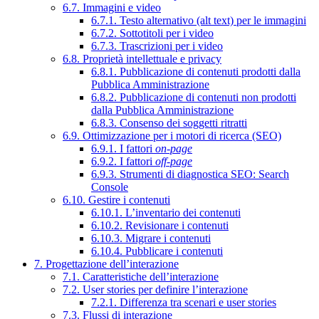
6.7. Immagini e video
6.7.1. Testo alternativo (alt text) per le immagini
6.7.2. Sottotitoli per i video
6.7.3. Trascrizioni per i video
6.8. Proprietà intellettuale e privacy
6.8.1. Pubblicazione di contenuti prodotti dalla
Pubblica Amministrazione
6.8.2. Pubblicazione di contenuti non prodotti
dalla Pubblica Amministrazione
6.8.3. Consenso dei soggetti ritratti
6.9. Ottimizzazione per i motori di ricerca (SEO)
6.9.1. I fattori
on-page
6.9.2. I fattori
off-page
6.9.3. Strumenti di diagnostica SEO: Search
Console
6.10. Gestire i contenuti
6.10.1. L’inventario dei contenuti
6.10.2. Revisionare i contenuti
6.10.3. Migrare i contenuti
6.10.4. Pubblicare i contenuti
7. Progettazione dell’interazione
7.1. Caratteristiche dell’interazione
7.2. User stories per definire l’interazione
7.2.1. Differenza tra scenari e user stories
7.3. Flussi di interazione