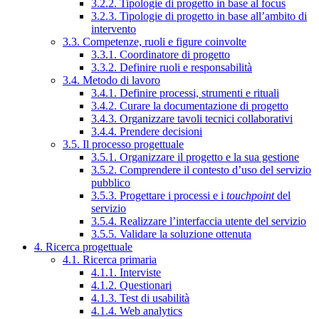
3.2.2. Tipologie di progetto in base al focus
3.2.3. Tipologie di progetto in base all’ambito di
intervento
3.3. Competenze, ruoli e figure coinvolte
3.3.1. Coordinatore di progetto
3.3.2. Definire ruoli e responsabilità
3.4. Metodo di lavoro
3.4.1. Definire processi, strumenti e rituali
3.4.2. Curare la documentazione di progetto
3.4.3. Organizzare tavoli tecnici collaborativi
3.4.4. Prendere decisioni
3.5. Il processo progettuale
3.5.1. Organizzare il progetto e la sua gestione
3.5.2. Comprendere il contesto d’uso del servizio
pubblico
3.5.3. Progettare i processi e i
touchpoint
del
servizio
3.5.4. Realizzare l’interfaccia utente del servizio
3.5.5. Validare la soluzione ottenuta
4. Ricerca progettuale
4.1. Ricerca primaria
4.1.1. Interviste
4.1.2. Questionari
4.1.3. Test di usabilità
4.1.4. Web analytics