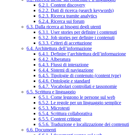
6.2.1. Content discovery
6.2.2. Dati di ricerca (search keywords)
6.2.3. Ricerca tramite analytics
6.2.4. Ricerca sui forum
6.3. Dalla ricerca ai bisogni degli utenti
6.3.1. User stories per definire i contenuti
6.3.2. Job stories per definire i contenuti
6.3.3. Criteri di accettazione
6.4. Architettura dell’informazione
6.4.1. Definire l’architettura dell’informazione
6.4.2. Alberatura
6.4.3. Flussi di interazione
6.4.4. Sistemi di navigazione
6.4.5. Tipologie di contenuto (content type)
6.4.6. Ontologie e standard
6.4.7. Vocabolari controllati e tassonomie
6.5. Scrittura e linguaggio
6.5.1. Come leggono le persone sul web
6.5.2. Le regole per un linguaggio semplice
6.5.3. Microtesti
6.5.4. Scrittura collaborativa
6.5.5. Content critique
6.5.6. Traduzione e localizzazione dei contenuti
6.6. Documenti