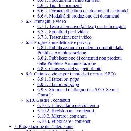
6.6.1. I documenti vanno sul web
6.6.2. Tipi di documenti
6.6.3. Formato di lettura dei documenti elettronici
6.6.4. Modalità di produzione dei documenti
6.7. Immagini e video
6.7.1. Testo alternativo (alt text) per le immagini
6.7.2. Sottotitoli per i video
6.7.3. Trascrizioni per i video
6.8. Proprietà intellettuale e privacy
6.8.1. Pubblicazione di contenuti prodotti dalla
Pubblica Amministrazione
6.8.2. Pubblicazione di contenuti non prodotti
dalla Pubblica Amministrazione
6.8.3. Consenso dei soggetti ritratti
6.9. Ottimizzazione per i motori di ricerca (SEO)
6.9.1. I fattori
on-page
6.9.2. I fattori
off-page
6.9.3. Strumenti di diagnostica SEO: Search
Console
6.10. Gestire i contenuti
6.10.1. L’inventario dei contenuti
6.10.2. Revisionare i contenuti
6.10.3. Migrare i contenuti
6.10.4. Pubblicare i contenuti
7. Progettazione dell’interazione