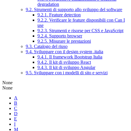
degradation
9.2. Strumenti di supporto allo sviluppo del software
9.2.1. Feature detection
9.2.2. Verificare le feature disponibili con Can I
use
9.2.3. Strumenti e risorse per CSS e JavaScript
9.2.4. Supporto browser
9.2.5. Misurare le prestazioni
9.3. Catalogo del riuso
9.4. Sviluppare con il design system .italia
9.4.1. Il framework Bootstrap Italia
9.4.2. Il kit di sviluppo React
9.4.3. Il kit di sviluppo Angular
9.5. Sviluppare con i modelli di sito e servizi
None
None
A
B
C
D
E
I
M