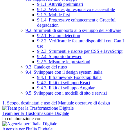
9.1.1. Attività preliminari
9.1.2. Web design responsivo e accessibile
9.1.3. Mobile first
9.1.4. Progressive enhancement e Graceful
degradation
9.2. Strumenti di supporto allo sviluppo del software
9.2.1. Feature detection
9.2.2. Verificare le feature disponibili con Can I
use
9.2.3. Strumenti e risorse per CSS e JavaScript
9.2.4. Supporto browser
9.2.5. Misurare le prestazioni
9.3. Catalogo del riuso
9.4. Sviluppare con il design system .italia
9.4.1. Il framework Bootstrap Italia
9.4.2. Il kit di sviluppo React
9.4.3. Il kit di sviluppo Angular
9.5. Sviluppare con i modelli di sito e servizi
1. Scopo, destinatari e uso del Manuale operativo di design
Team per la Trasformazione Digitale
in collaborazione con
Agenzia per l'Italia Digitale