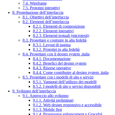
7.4. Wireframe
7.5. Prototipi interattivi
8. Progettazione dell’interfaccia
8.1. Obiettivi dell’interfaccia
8.2. Elementi dell’interfaccia
8.2.1. Elementi di composizione
8.2.2. Elementi interattivi
8.2.3. Elementi testuali (microtesti)
8.3. Progettare e costruire in alta fedeltà
8.3.1. Layout di pagina
8.3.2. Prototipi in alta fedeltà
8.4. Progettare con il design system .italia
8.4.1. Documentazione
8.4.2. Benefici del design system
8.4.3. Risorse operative
8.4.4. Come contribuire al design system .italia
8.5. Progettare con i modelli di sito e servizi
8.5.1. Vantaggi dell’utilizzo dei modelli
8.5.2. I modelli di sito e servizi disponibili
9. Sviluppo dell’interfaccia
9.1. Approccio allo sviluppo
9.1.1. Attività preliminari
9.1.2. Web design responsivo e accessibile
9.1.3. Mobile first
9.1.4. Progressive enhancement e Graceful