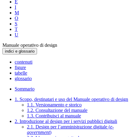
E
I
M
O
S
T
U
Manuale operativo di design
indici e glossario
contenuti
figure
tabelle
glossario
Sommario
1. Scopo, destinatari e uso del Manuale operativo di design
1.1. Versionamento e storico
1.2. Consultazione del manuale
1.3. Contribuisci al manuale
2. Introduzione al design per i servizi pubblici digitali
2.1. Design per l’amministrazione digitale (
e-
government
)