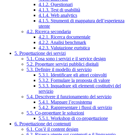
4.1.2. Questionari
4.1.3. Test di usabilità
4.1.4. Web analytics
4.1.5. Strumenti di mappatura dell’esperienza
utente
4.2. Ricerca secondaria
4.2.1. Ricerca documentale
4.2.2. Analisi benchmark
4.2.3. Valutazione euristica
5. Progettazione dei servizi
5.1. Cosa sono i servizi e il service design
5.2. Progettare servizi pubblici digitali
5.3. Definire il modello di servizio
5.3.1. Identificare gli attori coinvolti
5.3.2. Formulare la proposta di valore
5.3.3. Inquadrare gli elementi costitutivi del
servizio
5.4. Descrivere il funzionamento del servizio
5.4.1. Mappare l’ecosistema
5.4.2. Rappresentare i flussi di servizio
5.5. Co-progettare le soluzioni
5.5.1. Workshop di co-progettazione
6. Progettazione dei contenuti
6.1. Cos’è il content design
6.2. Ricerca utente sui contenuti e il linguaggio