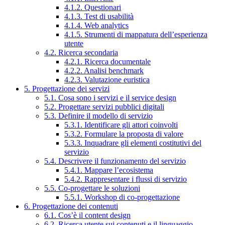
4.1.2. Questionari
4.1.3. Test di usabilità
4.1.4. Web analytics
4.1.5. Strumenti di mappatura dell’esperienza
utente
4.2. Ricerca secondaria
4.2.1. Ricerca documentale
4.2.2. Analisi benchmark
4.2.3. Valutazione euristica
5. Progettazione dei servizi
5.1. Cosa sono i servizi e il service design
5.2. Progettare servizi pubblici digitali
5.3. Definire il modello di servizio
5.3.1. Identificare gli attori coinvolti
5.3.2. Formulare la proposta di valore
5.3.3. Inquadrare gli elementi costitutivi del
servizio
5.4. Descrivere il funzionamento del servizio
5.4.1. Mappare l’ecosistema
5.4.2. Rappresentare i flussi di servizio
5.5. Co-progettare le soluzioni
5.5.1. Workshop di co-progettazione
6. Progettazione dei contenuti
6.1. Cos’è il content design
6.2. Ricerca utente sui contenuti e il linguaggio