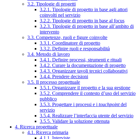
3.2. Tipologie di progetti
3.2.1. Tipologie di progetto in base agli attori
coinvolti nel servizio
3.2.2. Tipologie di progetto in base al focus
3.2.3. Tipologie di progetto in base all’ambito di
intervento
3.3. Competenze, ruoli e figure coinvolte
3.3.1. Coordinatore di progetto
3.3.2. Definire ruoli e responsabilità
3.4. Metodo di lavoro
3.4.1. Definire processi, strumenti e rituali
3.4.2. Curare la documentazione di progetto
3.4.3. Organizzare tavoli tecnici collaborativi
3.4.4. Prendere decisioni
3.5. Il processo progettuale
3.5.1. Organizzare il progetto e la sua gestione
3.5.2. Comprendere il contesto d’uso del servizio
pubblico
3.5.3. Progettare i processi e i
touchpoint
del
servizio
3.5.4. Realizzare l’interfaccia utente del servizio
3.5.5. Validare la soluzione ottenuta
4. Ricerca progettuale
4.1. Ricerca primaria
4.1.1. Interviste