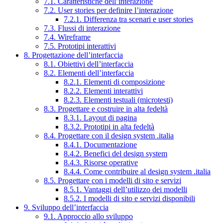
7.1. Caratteristiche dell’interazione
7.2. User stories per definire l’interazione
7.2.1. Differenza tra scenari e user stories
7.3. Flussi di interazione
7.4. Wireframe
7.5. Prototipi interattivi
8. Progettazione dell’interfaccia
8.1. Obiettivi dell’interfaccia
8.2. Elementi dell’interfaccia
8.2.1. Elementi di composizione
8.2.2. Elementi interattivi
8.2.3. Elementi testuali (microtesti)
8.3. Progettare e costruire in alta fedeltà
8.3.1. Layout di pagina
8.3.2. Prototipi in alta fedeltà
8.4. Progettare con il design system .italia
8.4.1. Documentazione
8.4.2. Benefici del design system
8.4.3. Risorse operative
8.4.4. Come contribuire al design system .italia
8.5. Progettare con i modelli di sito e servizi
8.5.1. Vantaggi dell’utilizzo dei modelli
8.5.2. I modelli di sito e servizi disponibili
9. Sviluppo dell’interfaccia
9.1. Approccio allo sviluppo