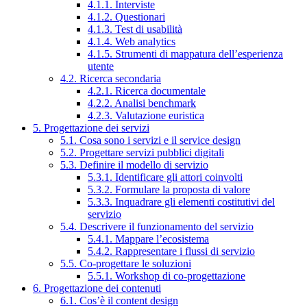
4.1.1. Interviste
4.1.2. Questionari
4.1.3. Test di usabilità
4.1.4. Web analytics
4.1.5. Strumenti di mappatura dell’esperienza
utente
4.2. Ricerca secondaria
4.2.1. Ricerca documentale
4.2.2. Analisi benchmark
4.2.3. Valutazione euristica
5. Progettazione dei servizi
5.1. Cosa sono i servizi e il service design
5.2. Progettare servizi pubblici digitali
5.3. Definire il modello di servizio
5.3.1. Identificare gli attori coinvolti
5.3.2. Formulare la proposta di valore
5.3.3. Inquadrare gli elementi costitutivi del
servizio
5.4. Descrivere il funzionamento del servizio
5.4.1. Mappare l’ecosistema
5.4.2. Rappresentare i flussi di servizio
5.5. Co-progettare le soluzioni
5.5.1. Workshop di co-progettazione
6. Progettazione dei contenuti
6.1. Cos’è il content design