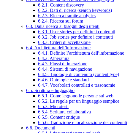
6.2.1. Content discovery
6.2.2. Dati di ricerca (search keywords)
6.2.3. Ricerca tramite analytics
6.2.4. Ricerca sui forum
6.3. Dalla ricerca ai bisogni degli utenti
6.3.1. User stories per definire i contenuti
6.3.2. Job stories per definire i contenuti
6.3.3. Criteri di accettazione
6.4. Architettura dell’informazione
6.4.1. Definire l’architettura dell’informazione
6.4.2. Alberatura
6.4.3. Flussi di interazione
6.4.4. Sistemi di navigazione
6.4.5. Tipologie di contenuto (content type)
6.4.6. Ontologie e standard
6.4.7. Vocabolari controllati e tassonomie
6.5. Scrittura e linguaggio
6.5.1. Come leggono le persone sul web
6.5.2. Le regole per un linguaggio semplice
6.5.3. Microtesti
6.5.4. Scrittura collaborativa
6.5.5. Content critique
6.5.6. Traduzione e localizzazione dei contenuti
6.6. Documenti