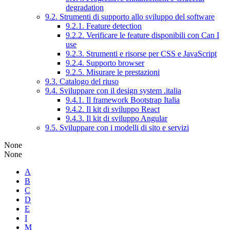
degradation
9.2. Strumenti di supporto allo sviluppo del software
9.2.1. Feature detection
9.2.2. Verificare le feature disponibili con Can I
use
9.2.3. Strumenti e risorse per CSS e JavaScript
9.2.4. Supporto browser
9.2.5. Misurare le prestazioni
9.3. Catalogo del riuso
9.4. Sviluppare con il design system .italia
9.4.1. Il framework Bootstrap Italia
9.4.2. Il kit di sviluppo React
9.4.3. Il kit di sviluppo Angular
9.5. Sviluppare con i modelli di sito e servizi
None
None
A
B
C
D
E
I
M