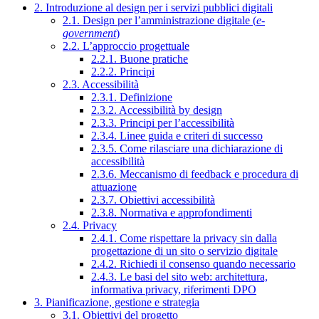
2. Introduzione al design per i servizi pubblici digitali
2.1. Design per l’amministrazione digitale (
e-
government
)
2.2. L’approccio progettuale
2.2.1. Buone pratiche
2.2.2. Principi
2.3. Accessibilità
2.3.1. Definizione
2.3.2. Accessibilità by design
2.3.3. Principi per l’accessibilità
2.3.4. Linee guida e criteri di successo
2.3.5. Come rilasciare una dichiarazione di
accessibilità
2.3.6. Meccanismo di feedback e procedura di
attuazione
2.3.7. Obiettivi accessibilità
2.3.8. Normativa e approfondimenti
2.4. Privacy
2.4.1. Come rispettare la privacy sin dalla
progettazione di un sito o servizio digitale
2.4.2. Richiedi il consenso quando necessario
2.4.3. Le basi del sito web: architettura,
informativa privacy, riferimenti DPO
3. Pianificazione, gestione e strategia
3.1. Obiettivi del progetto