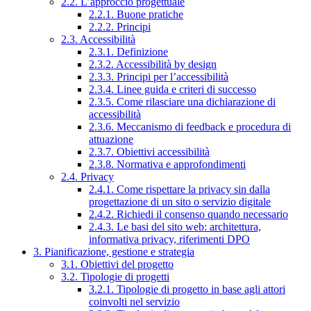
2.2. L’approccio progettuale
2.2.1. Buone pratiche
2.2.2. Principi
2.3. Accessibilità
2.3.1. Definizione
2.3.2. Accessibilità by design
2.3.3. Principi per l’accessibilità
2.3.4. Linee guida e criteri di successo
2.3.5. Come rilasciare una dichiarazione di
accessibilità
2.3.6. Meccanismo di feedback e procedura di
attuazione
2.3.7. Obiettivi accessibilità
2.3.8. Normativa e approfondimenti
2.4. Privacy
2.4.1. Come rispettare la privacy sin dalla
progettazione di un sito o servizio digitale
2.4.2. Richiedi il consenso quando necessario
2.4.3. Le basi del sito web: architettura,
informativa privacy, riferimenti DPO
3. Pianificazione, gestione e strategia
3.1. Obiettivi del progetto
3.2. Tipologie di progetti
3.2.1. Tipologie di progetto in base agli attori
coinvolti nel servizio