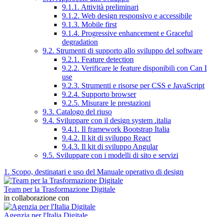
9.1.1. Attività preliminari
9.1.2. Web design responsivo e accessibile
9.1.3. Mobile first
9.1.4. Progressive enhancement e Graceful
degradation
9.2. Strumenti di supporto allo sviluppo del software
9.2.1. Feature detection
9.2.2. Verificare le feature disponibili con Can I
use
9.2.3. Strumenti e risorse per CSS e JavaScript
9.2.4. Supporto browser
9.2.5. Misurare le prestazioni
9.3. Catalogo del riuso
9.4. Sviluppare con il design system .italia
9.4.1. Il framework Bootstrap Italia
9.4.2. Il kit di sviluppo React
9.4.3. Il kit di sviluppo Angular
9.5. Sviluppare con i modelli di sito e servizi
1. Scopo, destinatari e uso del Manuale operativo di design
Team per la Trasformazione Digitale
in collaborazione con
Agenzia per l'Italia Digitale