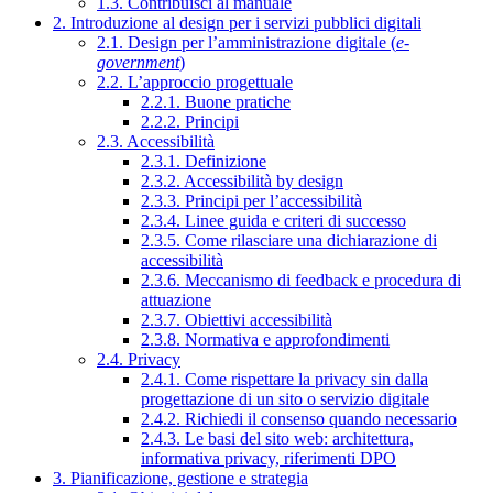
1.3. Contribuisci al manuale
2. Introduzione al design per i servizi pubblici digitali
2.1. Design per l’amministrazione digitale (
e-
government
)
2.2. L’approccio progettuale
2.2.1. Buone pratiche
2.2.2. Principi
2.3. Accessibilità
2.3.1. Definizione
2.3.2. Accessibilità by design
2.3.3. Principi per l’accessibilità
2.3.4. Linee guida e criteri di successo
2.3.5. Come rilasciare una dichiarazione di
accessibilità
2.3.6. Meccanismo di feedback e procedura di
attuazione
2.3.7. Obiettivi accessibilità
2.3.8. Normativa e approfondimenti
2.4. Privacy
2.4.1. Come rispettare la privacy sin dalla
progettazione di un sito o servizio digitale
2.4.2. Richiedi il consenso quando necessario
2.4.3. Le basi del sito web: architettura,
informativa privacy, riferimenti DPO
3. Pianificazione, gestione e strategia