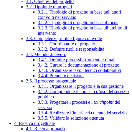
3.1. Obiettivi del progetto
3.2. Tipologie di progetti
3.2.1. Tipologie di progetto in base agli attori
coinvolti nel servizio
3.2.2. Tipologie di progetto in base al focus
3.2.3. Tipologie di progetto in base all’ambito di
intervento
3.3. Competenze, ruoli e figure coinvolte
3.3.1. Coordinatore di progetto
3.3.2. Definire ruoli e responsabilità
3.4. Metodo di lavoro
3.4.1. Definire processi, strumenti e rituali
3.4.2. Curare la documentazione di progetto
3.4.3. Organizzare tavoli tecnici collaborativi
3.4.4. Prendere decisioni
3.5. Il processo progettuale
3.5.1. Organizzare il progetto e la sua gestione
3.5.2. Comprendere il contesto d’uso del servizio
pubblico
3.5.3. Progettare i processi e i
touchpoint
del
servizio
3.5.4. Realizzare l’interfaccia utente del servizio
3.5.5. Validare la soluzione ottenuta
4. Ricerca progettuale
4.1. Ricerca primaria