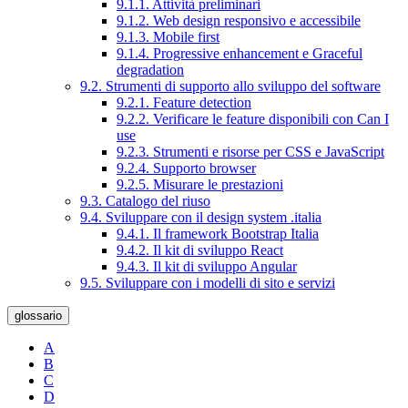
9.1.1. Attività preliminari
9.1.2. Web design responsivo e accessibile
9.1.3. Mobile first
9.1.4. Progressive enhancement e Graceful
degradation
9.2. Strumenti di supporto allo sviluppo del software
9.2.1. Feature detection
9.2.2. Verificare le feature disponibili con Can I
use
9.2.3. Strumenti e risorse per CSS e JavaScript
9.2.4. Supporto browser
9.2.5. Misurare le prestazioni
9.3. Catalogo del riuso
9.4. Sviluppare con il design system .italia
9.4.1. Il framework Bootstrap Italia
9.4.2. Il kit di sviluppo React
9.4.3. Il kit di sviluppo Angular
9.5. Sviluppare con i modelli di sito e servizi
glossario
A
B
C
D