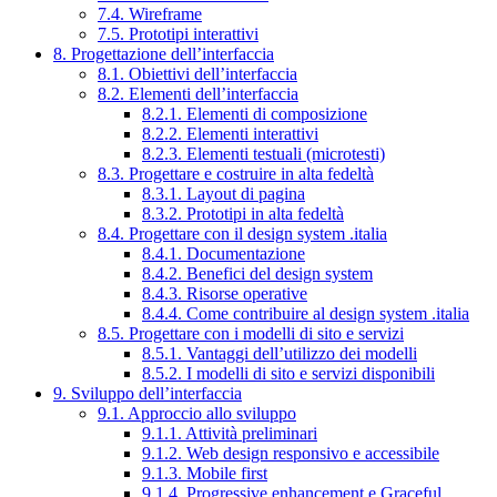
7.4. Wireframe
7.5. Prototipi interattivi
8. Progettazione dell’interfaccia
8.1. Obiettivi dell’interfaccia
8.2. Elementi dell’interfaccia
8.2.1. Elementi di composizione
8.2.2. Elementi interattivi
8.2.3. Elementi testuali (microtesti)
8.3. Progettare e costruire in alta fedeltà
8.3.1. Layout di pagina
8.3.2. Prototipi in alta fedeltà
8.4. Progettare con il design system .italia
8.4.1. Documentazione
8.4.2. Benefici del design system
8.4.3. Risorse operative
8.4.4. Come contribuire al design system .italia
8.5. Progettare con i modelli di sito e servizi
8.5.1. Vantaggi dell’utilizzo dei modelli
8.5.2. I modelli di sito e servizi disponibili
9. Sviluppo dell’interfaccia
9.1. Approccio allo sviluppo
9.1.1. Attività preliminari
9.1.2. Web design responsivo e accessibile
9.1.3. Mobile first
9.1.4. Progressive enhancement e Graceful