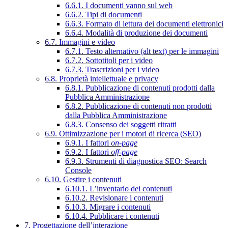
6.6.1. I documenti vanno sul web
6.6.2. Tipi di documenti
6.6.3. Formato di lettura dei documenti elettronici
6.6.4. Modalità di produzione dei documenti
6.7. Immagini e video
6.7.1. Testo alternativo (alt text) per le immagini
6.7.2. Sottotitoli per i video
6.7.3. Trascrizioni per i video
6.8. Proprietà intellettuale e privacy
6.8.1. Pubblicazione di contenuti prodotti dalla
Pubblica Amministrazione
6.8.2. Pubblicazione di contenuti non prodotti
dalla Pubblica Amministrazione
6.8.3. Consenso dei soggetti ritratti
6.9. Ottimizzazione per i motori di ricerca (SEO)
6.9.1. I fattori
on-page
6.9.2. I fattori
off-page
6.9.3. Strumenti di diagnostica SEO: Search
Console
6.10. Gestire i contenuti
6.10.1. L’inventario dei contenuti
6.10.2. Revisionare i contenuti
6.10.3. Migrare i contenuti
6.10.4. Pubblicare i contenuti
7. Progettazione dell’interazione