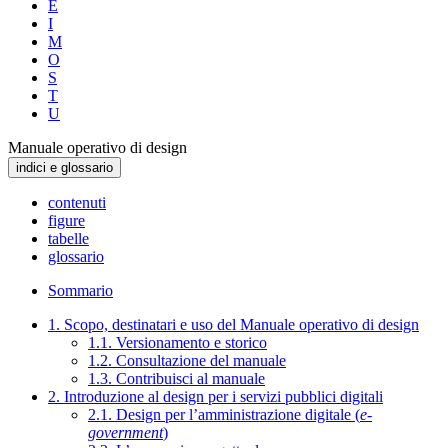
E
I
M
O
S
T
U
Manuale operativo di design
indici e glossario
contenuti
figure
tabelle
glossario
Sommario
1. Scopo, destinatari e uso del Manuale operativo di design
1.1. Versionamento e storico
1.2. Consultazione del manuale
1.3. Contribuisci al manuale
2. Introduzione al design per i servizi pubblici digitali
2.1. Design per l’amministrazione digitale (
e-
government
)