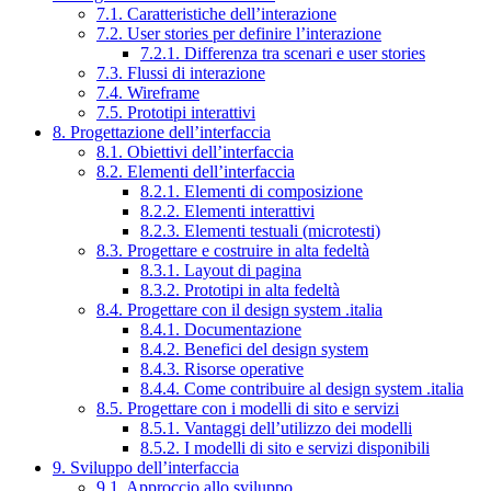
7.1. Caratteristiche dell’interazione
7.2. User stories per definire l’interazione
7.2.1. Differenza tra scenari e user stories
7.3. Flussi di interazione
7.4. Wireframe
7.5. Prototipi interattivi
8. Progettazione dell’interfaccia
8.1. Obiettivi dell’interfaccia
8.2. Elementi dell’interfaccia
8.2.1. Elementi di composizione
8.2.2. Elementi interattivi
8.2.3. Elementi testuali (microtesti)
8.3. Progettare e costruire in alta fedeltà
8.3.1. Layout di pagina
8.3.2. Prototipi in alta fedeltà
8.4. Progettare con il design system .italia
8.4.1. Documentazione
8.4.2. Benefici del design system
8.4.3. Risorse operative
8.4.4. Come contribuire al design system .italia
8.5. Progettare con i modelli di sito e servizi
8.5.1. Vantaggi dell’utilizzo dei modelli
8.5.2. I modelli di sito e servizi disponibili
9. Sviluppo dell’interfaccia
9.1. Approccio allo sviluppo