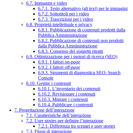
6.7. Immagini e video
6.7.1. Testo alternativo (alt text) per le immagini
6.7.2. Sottotitoli per i video
6.7.3. Trascrizioni per i video
6.8. Proprietà intellettuale e privacy
6.8.1. Pubblicazione di contenuti prodotti dalla
Pubblica Amministrazione
6.8.2. Pubblicazione di contenuti non prodotti
dalla Pubblica Amministrazione
6.8.3. Consenso dei soggetti ritratti
6.9. Ottimizzazione per i motori di ricerca (SEO)
6.9.1. I fattori
on-page
6.9.2. I fattori
off-page
6.9.3. Strumenti di diagnostica SEO: Search
Console
6.10. Gestire i contenuti
6.10.1. L’inventario dei contenuti
6.10.2. Revisionare i contenuti
6.10.3. Migrare i contenuti
6.10.4. Pubblicare i contenuti
7. Progettazione dell’interazione
7.1. Caratteristiche dell’interazione
7.2. User stories per definire l’interazione
7.2.1. Differenza tra scenari e user stories
7.3. Flussi di interazione