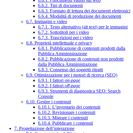
6.6.1. I documenti vanno sul web
6.6.2. Tipi di documenti
6.6.3. Formato di lettura dei documenti elettronici
6.6.4. Modalità di produzione dei documenti
6.7. Immagini e video
6.7.1. Testo alternativo (alt text) per le immagini
6.7.2. Sottotitoli per i video
6.7.3. Trascrizioni per i video
6.8. Proprietà intellettuale e privacy
6.8.1. Pubblicazione di contenuti prodotti dalla
Pubblica Amministrazione
6.8.2. Pubblicazione di contenuti non prodotti
dalla Pubblica Amministrazione
6.8.3. Consenso dei soggetti ritratti
6.9. Ottimizzazione per i motori di ricerca (SEO)
6.9.1. I fattori
on-page
6.9.2. I fattori
off-page
6.9.3. Strumenti di diagnostica SEO: Search
Console
6.10. Gestire i contenuti
6.10.1. L’inventario dei contenuti
6.10.2. Revisionare i contenuti
6.10.3. Migrare i contenuti
6.10.4. Pubblicare i contenuti
7. Progettazione dell’interazione