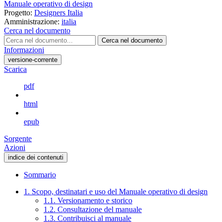
Manuale operativo di design
Progetto:
Designers Italia
Amministrazione:
italia
Cerca nel documento
Cerca nel documento
Informazioni
versione-corrente
Scarica
pdf
html
epub
Sorgente
Azioni
indice dei contenuti
Sommario
1. Scopo, destinatari e uso del Manuale operativo di design
1.1. Versionamento e storico
1.2. Consultazione del manuale
1.3. Contribuisci al manuale