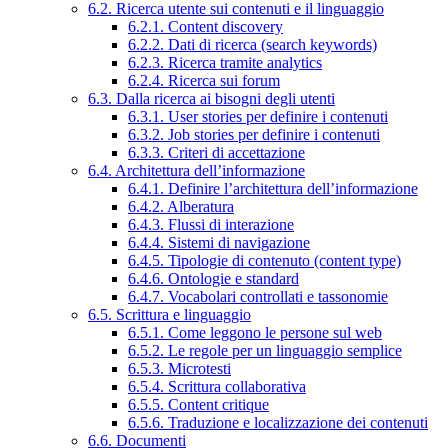
6.2. Ricerca utente sui contenuti e il linguaggio
6.2.1. Content discovery
6.2.2. Dati di ricerca (search keywords)
6.2.3. Ricerca tramite analytics
6.2.4. Ricerca sui forum
6.3. Dalla ricerca ai bisogni degli utenti
6.3.1. User stories per definire i contenuti
6.3.2. Job stories per definire i contenuti
6.3.3. Criteri di accettazione
6.4. Architettura dell’informazione
6.4.1. Definire l’architettura dell’informazione
6.4.2. Alberatura
6.4.3. Flussi di interazione
6.4.4. Sistemi di navigazione
6.4.5. Tipologie di contenuto (content type)
6.4.6. Ontologie e standard
6.4.7. Vocabolari controllati e tassonomie
6.5. Scrittura e linguaggio
6.5.1. Come leggono le persone sul web
6.5.2. Le regole per un linguaggio semplice
6.5.3. Microtesti
6.5.4. Scrittura collaborativa
6.5.5. Content critique
6.5.6. Traduzione e localizzazione dei contenuti
6.6. Documenti