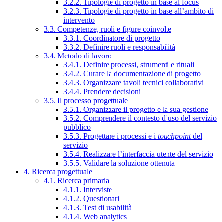
3.2.2. Tipologie di progetto in base al focus
3.2.3. Tipologie di progetto in base all’ambito di
intervento
3.3. Competenze, ruoli e figure coinvolte
3.3.1. Coordinatore di progetto
3.3.2. Definire ruoli e responsabilità
3.4. Metodo di lavoro
3.4.1. Definire processi, strumenti e rituali
3.4.2. Curare la documentazione di progetto
3.4.3. Organizzare tavoli tecnici collaborativi
3.4.4. Prendere decisioni
3.5. Il processo progettuale
3.5.1. Organizzare il progetto e la sua gestione
3.5.2. Comprendere il contesto d’uso del servizio
pubblico
3.5.3. Progettare i processi e i
touchpoint
del
servizio
3.5.4. Realizzare l’interfaccia utente del servizio
3.5.5. Validare la soluzione ottenuta
4. Ricerca progettuale
4.1. Ricerca primaria
4.1.1. Interviste
4.1.2. Questionari
4.1.3. Test di usabilità
4.1.4. Web analytics