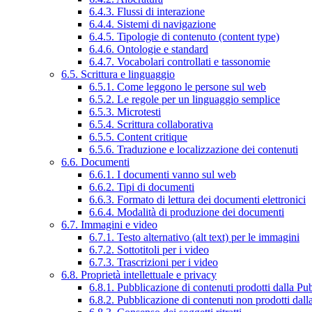
6.4.3. Flussi di interazione
6.4.4. Sistemi di navigazione
6.4.5. Tipologie di contenuto (content type)
6.4.6. Ontologie e standard
6.4.7. Vocabolari controllati e tassonomie
6.5. Scrittura e linguaggio
6.5.1. Come leggono le persone sul web
6.5.2. Le regole per un linguaggio semplice
6.5.3. Microtesti
6.5.4. Scrittura collaborativa
6.5.5. Content critique
6.5.6. Traduzione e localizzazione dei contenuti
6.6. Documenti
6.6.1. I documenti vanno sul web
6.6.2. Tipi di documenti
6.6.3. Formato di lettura dei documenti elettronici
6.6.4. Modalità di produzione dei documenti
6.7. Immagini e video
6.7.1. Testo alternativo (alt text) per le immagini
6.7.2. Sottotitoli per i video
6.7.3. Trascrizioni per i video
6.8. Proprietà intellettuale e privacy
6.8.1. Pubblicazione di contenuti prodotti dalla P
6.8.2. Pubblicazione di contenuti non prodotti dal