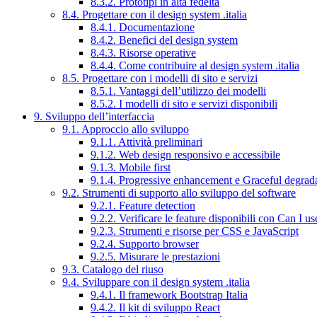
8.3.2. Prototipi in alta fedeltà
8.4. Progettare con il design system .italia
8.4.1. Documentazione
8.4.2. Benefici del design system
8.4.3. Risorse operative
8.4.4. Come contribuire al design system .italia
8.5. Progettare con i modelli di sito e servizi
8.5.1. Vantaggi dell’utilizzo dei modelli
8.5.2. I modelli di sito e servizi disponibili
9. Sviluppo dell’interfaccia
9.1. Approccio allo sviluppo
9.1.1. Attività preliminari
9.1.2. Web design responsivo e accessibile
9.1.3. Mobile first
9.1.4. Progressive enhancement e Graceful degrad
9.2. Strumenti di supporto allo sviluppo del software
9.2.1. Feature detection
9.2.2. Verificare le feature disponibili con Can I us
9.2.3. Strumenti e risorse per CSS e JavaScript
9.2.4. Supporto browser
9.2.5. Misurare le prestazioni
9.3. Catalogo del riuso
9.4. Sviluppare con il design system .italia
9.4.1. Il framework Bootstrap Italia
9.4.2. Il kit di sviluppo React