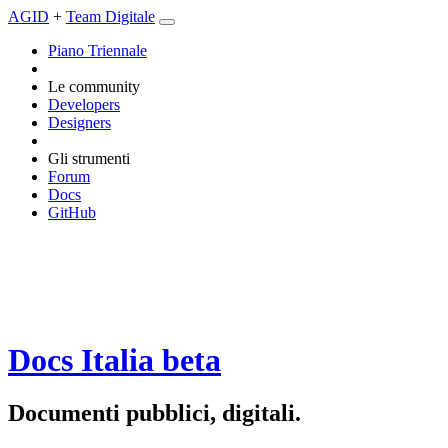
AGID
+
Team Digitale
Piano Triennale
Le community
Developers
Designers
Gli strumenti
Forum
Docs
GitHub
Docs Italia
beta
Documenti pubblici, digitali.