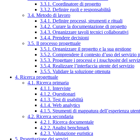
3.3.1. Coordinatore di progetto
3.3.2. Definire ruoli e responsabilità
3.4. Metodo di lavoro
3.4.1. Definire processi, strumenti e rituali
3.4.2. Curare la documentazione di progetto
3.4.3. Organizzare tavoli tecnici collaborativi
3.4.4. Prendere decisioni
3.5. Il processo progettuale
3.5.1. Organizzare il progetto e la sua gestione
3.5.2. Comprendere il contesto d’uso del servizio 
3.5.3. Progettare i processi e i
touchpoint
del servi
3.5.4. Realizzare l’interfaccia utente del servizio
3.5.5. Validare la soluzione ottenuta
4. Ricerca progettuale
4.1. Ricerca primaria
4.1.1. Interviste
4.1.2. Questionari
4.1.3. Test di usabilità
4.1.4. Web analytics
4.1.5. Strumenti di mappatura dell’esperienza uten
4.2. Ricerca secondaria
4.2.1. Ricerca documentale
4.2.2. Analisi benchmark
4.2.3. Valutazione euristica
5. Progettazione dei servizi