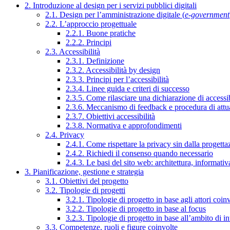
2. Introduzione al design per i servizi pubblici digitali
2.1. Design per l’amministrazione digitale (
e-government
2.2. L’approccio progettuale
2.2.1. Buone pratiche
2.2.2. Principi
2.3. Accessibilità
2.3.1. Definizione
2.3.2. Accessibilità by design
2.3.3. Principi per l’accessibilità
2.3.4. Linee guida e criteri di successo
2.3.5. Come rilasciare una dichiarazione di accessib
2.3.6. Meccanismo di feedback e procedura di attu
2.3.7. Obiettivi accessibilità
2.3.8. Normativa e approfondimenti
2.4. Privacy
2.4.1. Come rispettare la privacy sin dalla progettaz
2.4.2. Richiedi il consenso quando necessario
2.4.3. Le basi del sito web: architettura, informati
3. Pianificazione, gestione e strategia
3.1. Obiettivi del progetto
3.2. Tipologie di progetti
3.2.1. Tipologie di progetto in base agli attori coinv
3.2.2. Tipologie di progetto in base al focus
3.2.3. Tipologie di progetto in base all’ambito di i
3.3. Competenze, ruoli e figure coinvolte