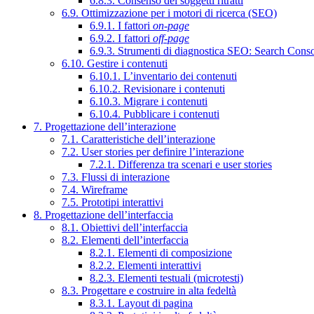
6.8.3. Consenso dei soggetti ritratti
6.9. Ottimizzazione per i motori di ricerca (SEO)
6.9.1. I fattori
on-page
6.9.2. I fattori
off-page
6.9.3. Strumenti di diagnostica SEO: Search Cons
6.10. Gestire i contenuti
6.10.1. L’inventario dei contenuti
6.10.2. Revisionare i contenuti
6.10.3. Migrare i contenuti
6.10.4. Pubblicare i contenuti
7. Progettazione dell’interazione
7.1. Caratteristiche dell’interazione
7.2. User stories per definire l’interazione
7.2.1. Differenza tra scenari e user stories
7.3. Flussi di interazione
7.4. Wireframe
7.5. Prototipi interattivi
8. Progettazione dell’interfaccia
8.1. Obiettivi dell’interfaccia
8.2. Elementi dell’interfaccia
8.2.1. Elementi di composizione
8.2.2. Elementi interattivi
8.2.3. Elementi testuali (microtesti)
8.3. Progettare e costruire in alta fedeltà
8.3.1. Layout di pagina