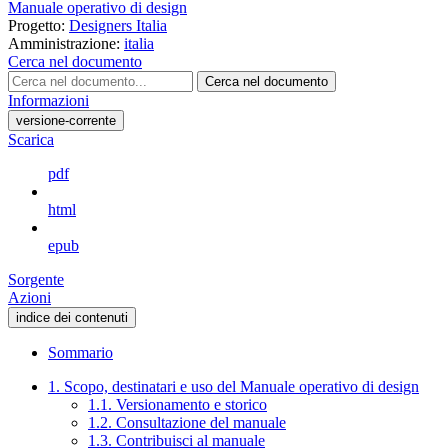
Manuale operativo di design
Progetto:
Designers Italia
Amministrazione:
italia
Cerca nel documento
Cerca nel documento
Informazioni
versione-corrente
Scarica
pdf
html
epub
Sorgente
Azioni
indice dei contenuti
Sommario
1. Scopo, destinatari e uso del Manuale operativo di design
1.1. Versionamento e storico
1.2. Consultazione del manuale
1.3. Contribuisci al manuale