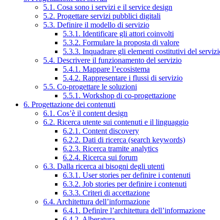
5.1. Cosa sono i servizi e il service design
5.2. Progettare servizi pubblici digitali
5.3. Definire il modello di servizio
5.3.1. Identificare gli attori coinvolti
5.3.2. Formulare la proposta di valore
5.3.3. Inquadrare gli elementi costitutivi del serviz
5.4. Descrivere il funzionamento del servizio
5.4.1. Mappare l’ecosistema
5.4.2. Rappresentare i flussi di servizio
5.5. Co-progettare le soluzioni
5.5.1. Workshop di co-progettazione
6. Progettazione dei contenuti
6.1. Cos’è il content design
6.2. Ricerca utente sui contenuti e il linguaggio
6.2.1. Content discovery
6.2.2. Dati di ricerca (search keywords)
6.2.3. Ricerca tramite analytics
6.2.4. Ricerca sui forum
6.3. Dalla ricerca ai bisogni degli utenti
6.3.1. User stories per definire i contenuti
6.3.2. Job stories per definire i contenuti
6.3.3. Criteri di accettazione
6.4. Architettura dell’informazione
6.4.1. Definire l’architettura dell’informazione
6.4.2. Alberatura