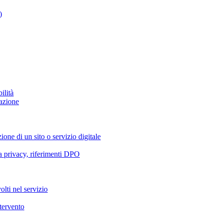
)
ilità
azione
ione di un sito o servizio digitale
va privacy, riferimenti DPO
olti nel servizio
ntervento