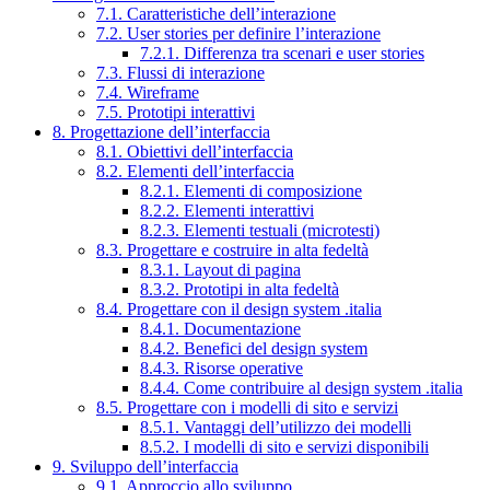
7.1. Caratteristiche dell’interazione
7.2. User stories per definire l’interazione
7.2.1. Differenza tra scenari e user stories
7.3. Flussi di interazione
7.4. Wireframe
7.5. Prototipi interattivi
8. Progettazione dell’interfaccia
8.1. Obiettivi dell’interfaccia
8.2. Elementi dell’interfaccia
8.2.1. Elementi di composizione
8.2.2. Elementi interattivi
8.2.3. Elementi testuali (microtesti)
8.3. Progettare e costruire in alta fedeltà
8.3.1. Layout di pagina
8.3.2. Prototipi in alta fedeltà
8.4. Progettare con il design system .italia
8.4.1. Documentazione
8.4.2. Benefici del design system
8.4.3. Risorse operative
8.4.4. Come contribuire al design system .italia
8.5. Progettare con i modelli di sito e servizi
8.5.1. Vantaggi dell’utilizzo dei modelli
8.5.2. I modelli di sito e servizi disponibili
9. Sviluppo dell’interfaccia
9.1. Approccio allo sviluppo