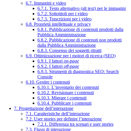
6.7. Immagini e video
6.7.1. Testo alternativo (alt text) per le immagini
6.7.2. Sottotitoli per i video
6.7.3. Trascrizioni per i video
6.8. Proprietà intellettuale e privacy
6.8.1. Pubblicazione di contenuti prodotti dalla
Pubblica Amministrazione
6.8.2. Pubblicazione di contenuti non prodotti
dalla Pubblica Amministrazione
6.8.3. Consenso dei soggetti ritratti
6.9. Ottimizzazione per i motori di ricerca (SEO)
6.9.1. I fattori
on-page
6.9.2. I fattori
off-page
6.9.3. Strumenti di diagnostica SEO: Search
Console
6.10. Gestire i contenuti
6.10.1. L’inventario dei contenuti
6.10.2. Revisionare i contenuti
6.10.3. Migrare i contenuti
6.10.4. Pubblicare i contenuti
7. Progettazione dell’interazione
7.1. Caratteristiche dell’interazione
7.2. User stories per definire l’interazione
7.2.1. Differenza tra scenari e user stories
7.3. Flussi di interazione