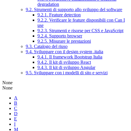
degradation
9.2. Strumenti di supporto allo sviluppo del software
9.2.1. Feature detection
9.2.2. Verificare le feature disponibili con Can I
use
9.2.3. Strumenti e risorse per CSS e JavaScript
9.2.4. Supporto browser
9.2.5. Misurare le prestazioni
9.3. Catalogo del riuso
9.4. Sviluppare con il design system .italia
9.4.1. Il framework Bootstrap Italia
9.4.2. Il kit di sviluppo React
9.4.3. Il kit di sviluppo Angular
9.5. Sviluppare con i modelli di sito e servizi
None
None
A
B
C
D
E
I
M