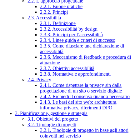
2.2. L’approccio progettuale
2.2.1. Buone pratiche
2.2.2. Principi
2.3. Accessibilità
2.3.1. Definizione
2.3.2. Accessibilità by design
2.3.3. Principi per l’accessibilità
2.3.4. Linee guida e criteri di successo
2.3.5. Come rilasciare una dichiarazione di
accessibilità
2.3.6. Meccanismo di feedback e procedura di
attuazione
2.3.7. Obiettivi accessibilità
2.3.8. Normativa e approfondimenti
2.4. Privacy
2.4.1. Come rispettare la privacy sin dalla
progettazione di un sito o servizio digitale
2.4.2. Richiedi il consenso quando necessario
2.4.3. Le basi del sito web: architettura,
informativa privacy, riferimenti DPO
3. Pianificazione, gestione e strategia
3.1. Obiettivi del progetto
3.2. Tipologie di progetti
3.2.1. Tipologie di progetto in base agli attori
coinvolti nel servizio