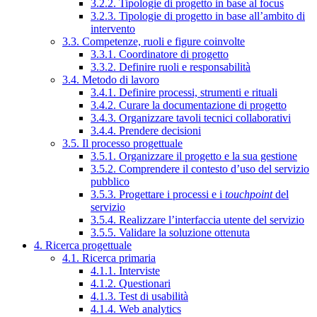
3.2.2. Tipologie di progetto in base al focus
3.2.3. Tipologie di progetto in base all’ambito di
intervento
3.3. Competenze, ruoli e figure coinvolte
3.3.1. Coordinatore di progetto
3.3.2. Definire ruoli e responsabilità
3.4. Metodo di lavoro
3.4.1. Definire processi, strumenti e rituali
3.4.2. Curare la documentazione di progetto
3.4.3. Organizzare tavoli tecnici collaborativi
3.4.4. Prendere decisioni
3.5. Il processo progettuale
3.5.1. Organizzare il progetto e la sua gestione
3.5.2. Comprendere il contesto d’uso del servizio
pubblico
3.5.3. Progettare i processi e i
touchpoint
del
servizio
3.5.4. Realizzare l’interfaccia utente del servizio
3.5.5. Validare la soluzione ottenuta
4. Ricerca progettuale
4.1. Ricerca primaria
4.1.1. Interviste
4.1.2. Questionari
4.1.3. Test di usabilità
4.1.4. Web analytics