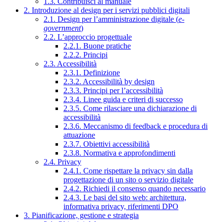
1.3. Contribuisci al manuale
2. Introduzione al design per i servizi pubblici digitali
2.1. Design per l’amministrazione digitale (
e-
government
)
2.2. L’approccio progettuale
2.2.1. Buone pratiche
2.2.2. Principi
2.3. Accessibilità
2.3.1. Definizione
2.3.2. Accessibilità by design
2.3.3. Principi per l’accessibilità
2.3.4. Linee guida e criteri di successo
2.3.5. Come rilasciare una dichiarazione di
accessibilità
2.3.6. Meccanismo di feedback e procedura di
attuazione
2.3.7. Obiettivi accessibilità
2.3.8. Normativa e approfondimenti
2.4. Privacy
2.4.1. Come rispettare la privacy sin dalla
progettazione di un sito o servizio digitale
2.4.2. Richiedi il consenso quando necessario
2.4.3. Le basi del sito web: architettura,
informativa privacy, riferimenti DPO
3. Pianificazione, gestione e strategia