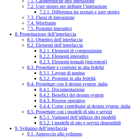
7.1. Caratteristiche dell’interazione
7.2. User stories per definire l’interazione
7.2.1. Differenza tra scenari e user stories
7.3. Flussi di interazione
7.4. Wireframe
7.5. Prototipi interattivi
8. Progettazione dell’interfaccia
8.1. Obiettivi dell’interfaccia
8.2. Elementi dell’interfaccia
8.2.1. Elementi di composizione
8.2.2. Elementi interattivi
8.2.3. Elementi testuali (microtesti)
8.3. Progettare e costruire in alta fedeltà
8.3.1. Layout di pagina
8.3.2. Prototipi in alta fedeltà
8.4. Progettare con il design system .italia
8.4.1. Documentazione
8.4.2. Benefici del design system
8.4.3. Risorse operative
8.4.4. Come contribuire al design system .italia
8.5. Progettare con i modelli di sito e servizi
8.5.1. Vantaggi dell’utilizzo dei modelli
8.5.2. I modelli di sito e servizi disponibili
9. Sviluppo dell’interfaccia
9.1. Approccio allo sviluppo