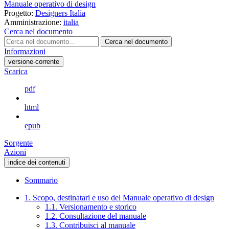
Manuale operativo di design
Progetto:
Designers Italia
Amministrazione:
italia
Cerca nel documento
Cerca nel documento
Informazioni
versione-corrente
Scarica
pdf
html
epub
Sorgente
Azioni
indice dei contenuti
Sommario
1. Scopo, destinatari e uso del Manuale operativo di design
1.1. Versionamento e storico
1.2. Consultazione del manuale
1.3. Contribuisci al manuale