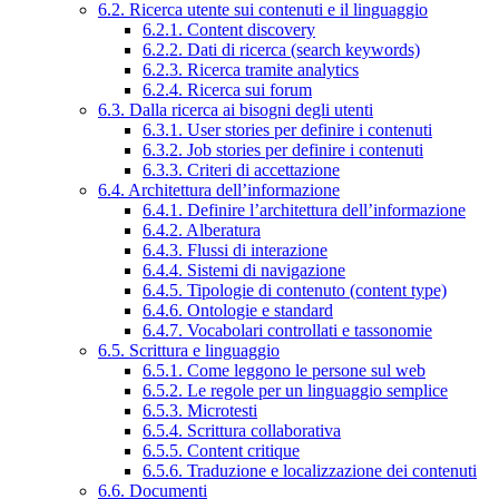
6.2. Ricerca utente sui contenuti e il linguaggio
6.2.1. Content discovery
6.2.2. Dati di ricerca (search keywords)
6.2.3. Ricerca tramite analytics
6.2.4. Ricerca sui forum
6.3. Dalla ricerca ai bisogni degli utenti
6.3.1. User stories per definire i contenuti
6.3.2. Job stories per definire i contenuti
6.3.3. Criteri di accettazione
6.4. Architettura dell’informazione
6.4.1. Definire l’architettura dell’informazione
6.4.2. Alberatura
6.4.3. Flussi di interazione
6.4.4. Sistemi di navigazione
6.4.5. Tipologie di contenuto (content type)
6.4.6. Ontologie e standard
6.4.7. Vocabolari controllati e tassonomie
6.5. Scrittura e linguaggio
6.5.1. Come leggono le persone sul web
6.5.2. Le regole per un linguaggio semplice
6.5.3. Microtesti
6.5.4. Scrittura collaborativa
6.5.5. Content critique
6.5.6. Traduzione e localizzazione dei contenuti
6.6. Documenti