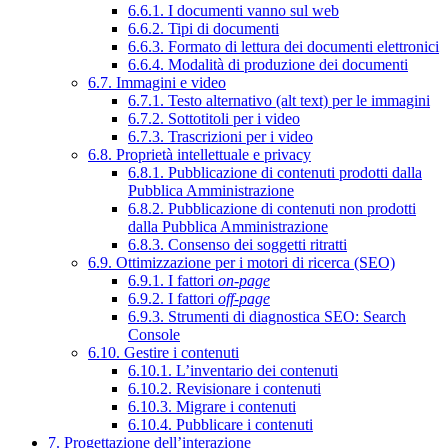
6.6.1. I documenti vanno sul web
6.6.2. Tipi di documenti
6.6.3. Formato di lettura dei documenti elettronici
6.6.4. Modalità di produzione dei documenti
6.7. Immagini e video
6.7.1. Testo alternativo (alt text) per le immagini
6.7.2. Sottotitoli per i video
6.7.3. Trascrizioni per i video
6.8. Proprietà intellettuale e privacy
6.8.1. Pubblicazione di contenuti prodotti dalla
Pubblica Amministrazione
6.8.2. Pubblicazione di contenuti non prodotti
dalla Pubblica Amministrazione
6.8.3. Consenso dei soggetti ritratti
6.9. Ottimizzazione per i motori di ricerca (SEO)
6.9.1. I fattori
on-page
6.9.2. I fattori
off-page
6.9.3. Strumenti di diagnostica SEO: Search
Console
6.10. Gestire i contenuti
6.10.1. L’inventario dei contenuti
6.10.2. Revisionare i contenuti
6.10.3. Migrare i contenuti
6.10.4. Pubblicare i contenuti
7. Progettazione dell’interazione