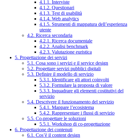
4.1.1. Interviste
4.1.2. Questionari
4.1.3. Test di usabilità
4.1.4. Web analytics
4.1.5. Strumenti di mappatura dell’esperienza
utente
4.2. Ricerca secondaria
4.2.1. Ricerca documentale
4.2.2. Analisi benchmark
4.2.3. Valutazione euristica
5. Progettazione dei servizi
5.1. Cosa sono i servizi e il service design
5.2. Progettare servizi pubblici digitali
5.3. Definire il modello di servizio
5.3.1. Identificare gli attori coinvolti
5.3.2. Formulare la proposta di valore
5.3.3. Inquadrare gli elementi costitutivi del
servizio
5.4. Descrivere il funzionamento del servizio
5.4.1. Mappare l’ecosistema
5.4.2. Rappresentare i flussi di servizio
5.5. Co-progettare le soluzioni
5.5.1. Workshop di co-progettazione
6. Progettazione dei contenuti
6.1. Cos’è il content design