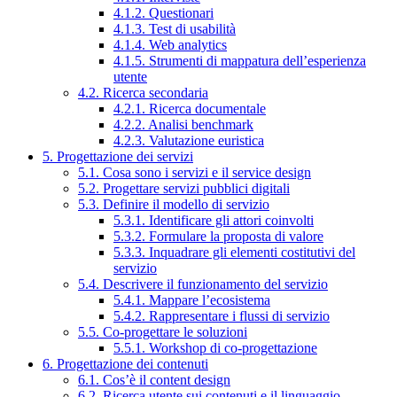
4.1.2. Questionari
4.1.3. Test di usabilità
4.1.4. Web analytics
4.1.5. Strumenti di mappatura dell’esperienza
utente
4.2. Ricerca secondaria
4.2.1. Ricerca documentale
4.2.2. Analisi benchmark
4.2.3. Valutazione euristica
5. Progettazione dei servizi
5.1. Cosa sono i servizi e il service design
5.2. Progettare servizi pubblici digitali
5.3. Definire il modello di servizio
5.3.1. Identificare gli attori coinvolti
5.3.2. Formulare la proposta di valore
5.3.3. Inquadrare gli elementi costitutivi del
servizio
5.4. Descrivere il funzionamento del servizio
5.4.1. Mappare l’ecosistema
5.4.2. Rappresentare i flussi di servizio
5.5. Co-progettare le soluzioni
5.5.1. Workshop di co-progettazione
6. Progettazione dei contenuti
6.1. Cos’è il content design
6.2. Ricerca utente sui contenuti e il linguaggio