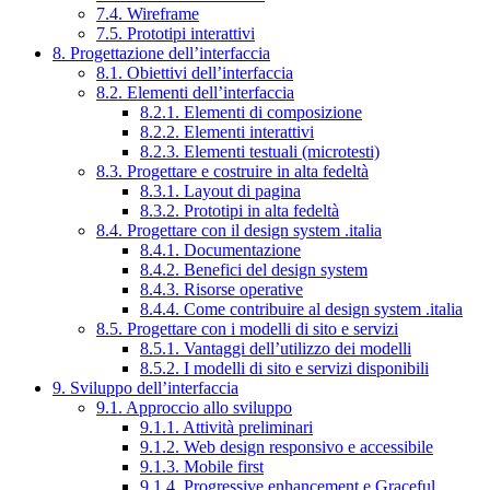
7.4. Wireframe
7.5. Prototipi interattivi
8. Progettazione dell’interfaccia
8.1. Obiettivi dell’interfaccia
8.2. Elementi dell’interfaccia
8.2.1. Elementi di composizione
8.2.2. Elementi interattivi
8.2.3. Elementi testuali (microtesti)
8.3. Progettare e costruire in alta fedeltà
8.3.1. Layout di pagina
8.3.2. Prototipi in alta fedeltà
8.4. Progettare con il design system .italia
8.4.1. Documentazione
8.4.2. Benefici del design system
8.4.3. Risorse operative
8.4.4. Come contribuire al design system .italia
8.5. Progettare con i modelli di sito e servizi
8.5.1. Vantaggi dell’utilizzo dei modelli
8.5.2. I modelli di sito e servizi disponibili
9. Sviluppo dell’interfaccia
9.1. Approccio allo sviluppo
9.1.1. Attività preliminari
9.1.2. Web design responsivo e accessibile
9.1.3. Mobile first
9.1.4. Progressive enhancement e Graceful