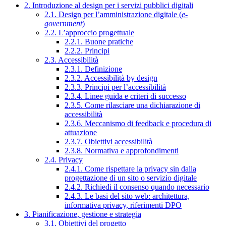
2. Introduzione al design per i servizi pubblici digitali
2.1. Design per l’amministrazione digitale (
e-
government
)
2.2. L’approccio progettuale
2.2.1. Buone pratiche
2.2.2. Principi
2.3. Accessibilità
2.3.1. Definizione
2.3.2. Accessibilità by design
2.3.3. Principi per l’accessibilità
2.3.4. Linee guida e criteri di successo
2.3.5. Come rilasciare una dichiarazione di
accessibilità
2.3.6. Meccanismo di feedback e procedura di
attuazione
2.3.7. Obiettivi accessibilità
2.3.8. Normativa e approfondimenti
2.4. Privacy
2.4.1. Come rispettare la privacy sin dalla
progettazione di un sito o servizio digitale
2.4.2. Richiedi il consenso quando necessario
2.4.3. Le basi del sito web: architettura,
informativa privacy, riferimenti DPO
3. Pianificazione, gestione e strategia
3.1. Obiettivi del progetto