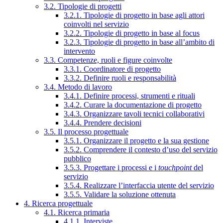
3.2. Tipologie di progetti
3.2.1. Tipologie di progetto in base agli attori
coinvolti nel servizio
3.2.2. Tipologie di progetto in base al focus
3.2.3. Tipologie di progetto in base all’ambito di
intervento
3.3. Competenze, ruoli e figure coinvolte
3.3.1. Coordinatore di progetto
3.3.2. Definire ruoli e responsabilità
3.4. Metodo di lavoro
3.4.1. Definire processi, strumenti e rituali
3.4.2. Curare la documentazione di progetto
3.4.3. Organizzare tavoli tecnici collaborativi
3.4.4. Prendere decisioni
3.5. Il processo progettuale
3.5.1. Organizzare il progetto e la sua gestione
3.5.2. Comprendere il contesto d’uso del servizio
pubblico
3.5.3. Progettare i processi e i
touchpoint
del
servizio
3.5.4. Realizzare l’interfaccia utente del servizio
3.5.5. Validare la soluzione ottenuta
4. Ricerca progettuale
4.1. Ricerca primaria
4.1.1. Interviste