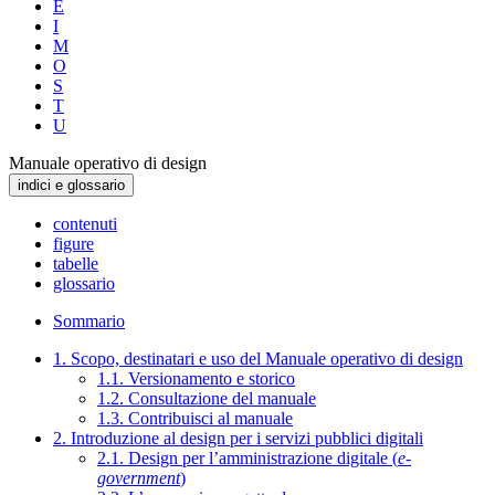
E
I
M
O
S
T
U
Manuale operativo di design
indici e glossario
contenuti
figure
tabelle
glossario
Sommario
1. Scopo, destinatari e uso del Manuale operativo di design
1.1. Versionamento e storico
1.2. Consultazione del manuale
1.3. Contribuisci al manuale
2. Introduzione al design per i servizi pubblici digitali
2.1. Design per l’amministrazione digitale (
e-
government
)