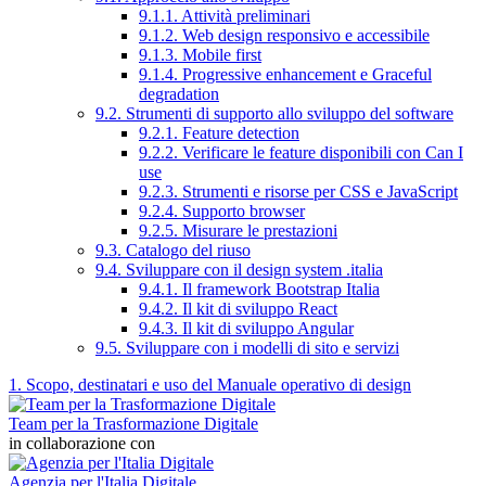
9.1.1. Attività preliminari
9.1.2. Web design responsivo e accessibile
9.1.3. Mobile first
9.1.4. Progressive enhancement e Graceful
degradation
9.2. Strumenti di supporto allo sviluppo del software
9.2.1. Feature detection
9.2.2. Verificare le feature disponibili con Can I
use
9.2.3. Strumenti e risorse per CSS e JavaScript
9.2.4. Supporto browser
9.2.5. Misurare le prestazioni
9.3. Catalogo del riuso
9.4. Sviluppare con il design system .italia
9.4.1. Il framework Bootstrap Italia
9.4.2. Il kit di sviluppo React
9.4.3. Il kit di sviluppo Angular
9.5. Sviluppare con i modelli di sito e servizi
1. Scopo, destinatari e uso del Manuale operativo di design
Team per la Trasformazione Digitale
in collaborazione con
Agenzia per l'Italia Digitale