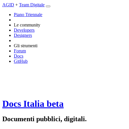
AGID
+
Team Digitale
Piano Triennale
Le community
Developers
Designers
Gli strumenti
Forum
Docs
GitHub
Docs Italia
beta
Documenti pubblici, digitali.