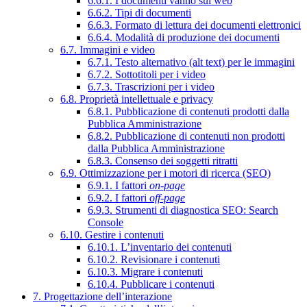
6.6.1. I documenti vanno sul web
6.6.2. Tipi di documenti
6.6.3. Formato di lettura dei documenti elettronici
6.6.4. Modalità di produzione dei documenti
6.7. Immagini e video
6.7.1. Testo alternativo (alt text) per le immagini
6.7.2. Sottotitoli per i video
6.7.3. Trascrizioni per i video
6.8. Proprietà intellettuale e privacy
6.8.1. Pubblicazione di contenuti prodotti dalla
Pubblica Amministrazione
6.8.2. Pubblicazione di contenuti non prodotti
dalla Pubblica Amministrazione
6.8.3. Consenso dei soggetti ritratti
6.9. Ottimizzazione per i motori di ricerca (SEO)
6.9.1. I fattori
on-page
6.9.2. I fattori
off-page
6.9.3. Strumenti di diagnostica SEO: Search
Console
6.10. Gestire i contenuti
6.10.1. L’inventario dei contenuti
6.10.2. Revisionare i contenuti
6.10.3. Migrare i contenuti
6.10.4. Pubblicare i contenuti
7. Progettazione dell’interazione