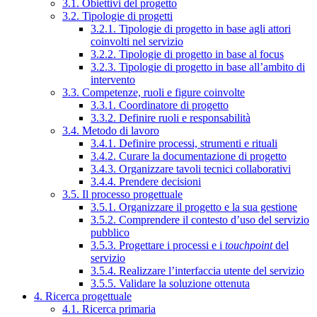
3.1. Obiettivi del progetto
3.2. Tipologie di progetti
3.2.1. Tipologie di progetto in base agli attori
coinvolti nel servizio
3.2.2. Tipologie di progetto in base al focus
3.2.3. Tipologie di progetto in base all’ambito di
intervento
3.3. Competenze, ruoli e figure coinvolte
3.3.1. Coordinatore di progetto
3.3.2. Definire ruoli e responsabilità
3.4. Metodo di lavoro
3.4.1. Definire processi, strumenti e rituali
3.4.2. Curare la documentazione di progetto
3.4.3. Organizzare tavoli tecnici collaborativi
3.4.4. Prendere decisioni
3.5. Il processo progettuale
3.5.1. Organizzare il progetto e la sua gestione
3.5.2. Comprendere il contesto d’uso del servizio
pubblico
3.5.3. Progettare i processi e i
touchpoint
del
servizio
3.5.4. Realizzare l’interfaccia utente del servizio
3.5.5. Validare la soluzione ottenuta
4. Ricerca progettuale
4.1. Ricerca primaria