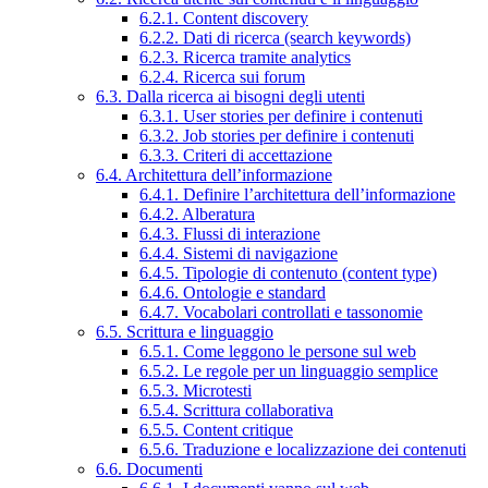
6.2.1. Content discovery
6.2.2. Dati di ricerca (search keywords)
6.2.3. Ricerca tramite analytics
6.2.4. Ricerca sui forum
6.3. Dalla ricerca ai bisogni degli utenti
6.3.1. User stories per definire i contenuti
6.3.2. Job stories per definire i contenuti
6.3.3. Criteri di accettazione
6.4. Architettura dell’informazione
6.4.1. Definire l’architettura dell’informazione
6.4.2. Alberatura
6.4.3. Flussi di interazione
6.4.4. Sistemi di navigazione
6.4.5. Tipologie di contenuto (content type)
6.4.6. Ontologie e standard
6.4.7. Vocabolari controllati e tassonomie
6.5. Scrittura e linguaggio
6.5.1. Come leggono le persone sul web
6.5.2. Le regole per un linguaggio semplice
6.5.3. Microtesti
6.5.4. Scrittura collaborativa
6.5.5. Content critique
6.5.6. Traduzione e localizzazione dei contenuti
6.6. Documenti