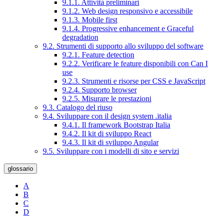
9.1.1. Attività preliminari
9.1.2. Web design responsivo e accessibile
9.1.3. Mobile first
9.1.4. Progressive enhancement e Graceful
degradation
9.2. Strumenti di supporto allo sviluppo del software
9.2.1. Feature detection
9.2.2. Verificare le feature disponibili con Can I
use
9.2.3. Strumenti e risorse per CSS e JavaScript
9.2.4. Supporto browser
9.2.5. Misurare le prestazioni
9.3. Catalogo del riuso
9.4. Sviluppare con il design system .italia
9.4.1. Il framework Bootstrap Italia
9.4.2. Il kit di sviluppo React
9.4.3. Il kit di sviluppo Angular
9.5. Sviluppare con i modelli di sito e servizi
glossario
A
B
C
D