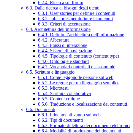
6.2.4. Ricerca sui forum
6.3. Dalla ricerca ai bisogni degli utenti
6.3.1. User stories per definire i contenuti
6.3.2. Job stories per definire i contenuti
6.3.3. Criteri di accettazione
6.4. Architettura dell’informazione
6.4.1. Definire l’architettura dell’informazione
6.4.2. Alberatura
6.4.3. Flussi di interazione
6.4.4. Sistemi di navigazione
6.4.5. Tipologie di contenuto (content type)
6.4.6. Ontologie e standard
6.4.7. Vocabolari controllati e tassonomie
6.5. Scrittura e linguaggio
6.5.1. Come leggono le persone sul web
6.5.2. Le regole per un linguaggio semplice
6.5.3. Microtesti
6.5.4. Scrittura collaborativa
6.5.5. Content critique
6.5.6. Traduzione e localizzazione dei contenuti
6.6. Documenti
6.6.1. I documenti vanno sul web
6.6.2. Tipi di documenti
6.6.3. Formato di lettura dei documenti elettronici
6.6.4. Modalità di produzione dei documenti