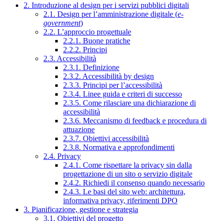
2. Introduzione al design per i servizi pubblici digitali
2.1. Design per l’amministrazione digitale (
e-
government
)
2.2. L’approccio progettuale
2.2.1. Buone pratiche
2.2.2. Principi
2.3. Accessibilità
2.3.1. Definizione
2.3.2. Accessibilità by design
2.3.3. Principi per l’accessibilità
2.3.4. Linee guida e criteri di successo
2.3.5. Come rilasciare una dichiarazione di
accessibilità
2.3.6. Meccanismo di feedback e procedura di
attuazione
2.3.7. Obiettivi accessibilità
2.3.8. Normativa e approfondimenti
2.4. Privacy
2.4.1. Come rispettare la privacy sin dalla
progettazione di un sito o servizio digitale
2.4.2. Richiedi il consenso quando necessario
2.4.3. Le basi del sito web: architettura,
informativa privacy, riferimenti DPO
3. Pianificazione, gestione e strategia
3.1. Obiettivi del progetto