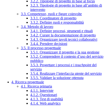
3.2.2. Tipologie di progetto in base al focus
3.2.3. Tipologie di progetto in base all’ambito di
intervento
3.3. Competenze, ruoli e figure coinvolte
3.3.1. Coordinatore di progetto
3.3.2. Definire ruoli e responsabilità
3.4. Metodo di lavoro
3.4.1. Definire processi, strumenti e rituali
3.4.2. Curare la documentazione di progetto
3.4.3. Organizzare tavoli tecnici collaborativi
3.4.4. Prendere decisioni
3.5. Il processo progettuale
3.5.1. Organizzare il progetto e la sua gestione
3.5.2. Comprendere il contesto d’uso del servizio
pubblico
3.5.3. Progettare i processi e i
touchpoint
del
servizio
3.5.4. Realizzare l’interfaccia utente del servizio
3.5.5. Validare la soluzione ottenuta
4. Ricerca progettuale
4.1. Ricerca primaria
4.1.1. Interviste
4.1.2. Questionari
4.1.3. Test di usabilità
4.1.4. Web analytics