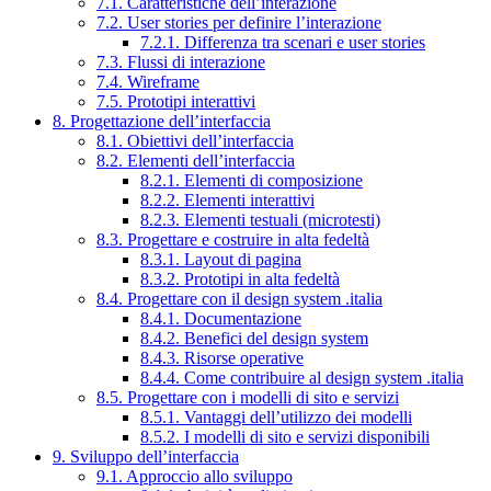
7.1. Caratteristiche dell’interazione
7.2. User stories per definire l’interazione
7.2.1. Differenza tra scenari e user stories
7.3. Flussi di interazione
7.4. Wireframe
7.5. Prototipi interattivi
8. Progettazione dell’interfaccia
8.1. Obiettivi dell’interfaccia
8.2. Elementi dell’interfaccia
8.2.1. Elementi di composizione
8.2.2. Elementi interattivi
8.2.3. Elementi testuali (microtesti)
8.3. Progettare e costruire in alta fedeltà
8.3.1. Layout di pagina
8.3.2. Prototipi in alta fedeltà
8.4. Progettare con il design system .italia
8.4.1. Documentazione
8.4.2. Benefici del design system
8.4.3. Risorse operative
8.4.4. Come contribuire al design system .italia
8.5. Progettare con i modelli di sito e servizi
8.5.1. Vantaggi dell’utilizzo dei modelli
8.5.2. I modelli di sito e servizi disponibili
9. Sviluppo dell’interfaccia
9.1. Approccio allo sviluppo