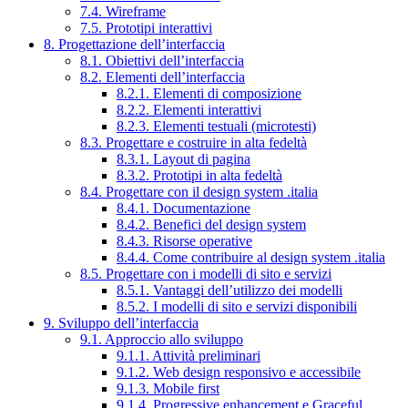
7.4. Wireframe
7.5. Prototipi interattivi
8. Progettazione dell’interfaccia
8.1. Obiettivi dell’interfaccia
8.2. Elementi dell’interfaccia
8.2.1. Elementi di composizione
8.2.2. Elementi interattivi
8.2.3. Elementi testuali (microtesti)
8.3. Progettare e costruire in alta fedeltà
8.3.1. Layout di pagina
8.3.2. Prototipi in alta fedeltà
8.4. Progettare con il design system .italia
8.4.1. Documentazione
8.4.2. Benefici del design system
8.4.3. Risorse operative
8.4.4. Come contribuire al design system .italia
8.5. Progettare con i modelli di sito e servizi
8.5.1. Vantaggi dell’utilizzo dei modelli
8.5.2. I modelli di sito e servizi disponibili
9. Sviluppo dell’interfaccia
9.1. Approccio allo sviluppo
9.1.1. Attività preliminari
9.1.2. Web design responsivo e accessibile
9.1.3. Mobile first
9.1.4. Progressive enhancement e Graceful