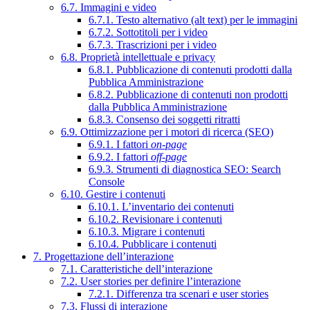
6.7. Immagini e video
6.7.1. Testo alternativo (alt text) per le immagini
6.7.2. Sottotitoli per i video
6.7.3. Trascrizioni per i video
6.8. Proprietà intellettuale e privacy
6.8.1. Pubblicazione di contenuti prodotti dalla
Pubblica Amministrazione
6.8.2. Pubblicazione di contenuti non prodotti
dalla Pubblica Amministrazione
6.8.3. Consenso dei soggetti ritratti
6.9. Ottimizzazione per i motori di ricerca (SEO)
6.9.1. I fattori
on-page
6.9.2. I fattori
off-page
6.9.3. Strumenti di diagnostica SEO: Search
Console
6.10. Gestire i contenuti
6.10.1. L’inventario dei contenuti
6.10.2. Revisionare i contenuti
6.10.3. Migrare i contenuti
6.10.4. Pubblicare i contenuti
7. Progettazione dell’interazione
7.1. Caratteristiche dell’interazione
7.2. User stories per definire l’interazione
7.2.1. Differenza tra scenari e user stories
7.3. Flussi di interazione