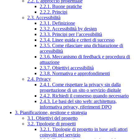
2.2. L’approccio progettuale
2.2.1. Buone pratiche
2.2.2. Principi
2.3. Accessibilità
2.3.1. Definizione
2.3.2. Accessibilità by design
2.3.3. Principi per l’accessibilità
2.3.4. Linee guida e criteri di successo
2.3.5. Come rilasciare una dichiarazione di
accessibilità
2.3.6. Meccanismo di feedback e procedura di
attuazione
2.3.7. Obiettivi accessibilità
2.3.8. Normativa e approfondimenti
2.4. Privacy
2.4.1. Come rispettare la privacy sin dalla
progettazione di un sito o servizio digitale
2.4.2. Richiedi il consenso quando necessario
2.4.3. Le basi del sito web: architettura,
informativa privacy, riferimenti DPO
3. Pianificazione, gestione e strategia
3.1. Obiettivi del progetto
3.2. Tipologie di progetti
3.2.1. Tipologie di progetto in base agli attori
coinvolti nel servizio