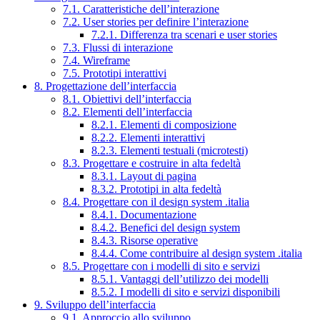
7.1. Caratteristiche dell’interazione
7.2. User stories per definire l’interazione
7.2.1. Differenza tra scenari e user stories
7.3. Flussi di interazione
7.4. Wireframe
7.5. Prototipi interattivi
8. Progettazione dell’interfaccia
8.1. Obiettivi dell’interfaccia
8.2. Elementi dell’interfaccia
8.2.1. Elementi di composizione
8.2.2. Elementi interattivi
8.2.3. Elementi testuali (microtesti)
8.3. Progettare e costruire in alta fedeltà
8.3.1. Layout di pagina
8.3.2. Prototipi in alta fedeltà
8.4. Progettare con il design system .italia
8.4.1. Documentazione
8.4.2. Benefici del design system
8.4.3. Risorse operative
8.4.4. Come contribuire al design system .italia
8.5. Progettare con i modelli di sito e servizi
8.5.1. Vantaggi dell’utilizzo dei modelli
8.5.2. I modelli di sito e servizi disponibili
9. Sviluppo dell’interfaccia
9.1. Approccio allo sviluppo