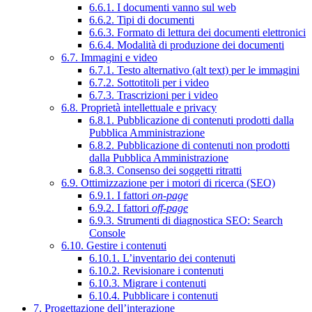
6.6.1. I documenti vanno sul web
6.6.2. Tipi di documenti
6.6.3. Formato di lettura dei documenti elettronici
6.6.4. Modalità di produzione dei documenti
6.7. Immagini e video
6.7.1. Testo alternativo (alt text) per le immagini
6.7.2. Sottotitoli per i video
6.7.3. Trascrizioni per i video
6.8. Proprietà intellettuale e privacy
6.8.1. Pubblicazione di contenuti prodotti dalla
Pubblica Amministrazione
6.8.2. Pubblicazione di contenuti non prodotti
dalla Pubblica Amministrazione
6.8.3. Consenso dei soggetti ritratti
6.9. Ottimizzazione per i motori di ricerca (SEO)
6.9.1. I fattori
on-page
6.9.2. I fattori
off-page
6.9.3. Strumenti di diagnostica SEO: Search
Console
6.10. Gestire i contenuti
6.10.1. L’inventario dei contenuti
6.10.2. Revisionare i contenuti
6.10.3. Migrare i contenuti
6.10.4. Pubblicare i contenuti
7. Progettazione dell’interazione