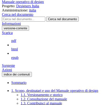
Manuale operativo di design
Progetto:
Designers Italia
Amministrazione:
italia
Cerca nel documento
Cerca nel documento
Informazioni
versione-corrente
Scarica
pdf
html
epub
Sorgente
Azioni
indice dei contenuti
Sommario
1. Scopo, destinatari e uso del Manuale operativo di design
1.1. Versionamento e storico
1.2. Consultazione del manuale
1.3. Contribuisci al manuale