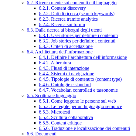
6.2. Ricerca utente sui contenuti e il linguaggio
6.2.1. Content discovery
6.2.2. Dati di ricerca (search keywords)
6.2.3. Ricerca tramite analytics
6.2.4. Ricerca sui forum
6.3. Dalla ricerca ai bisogni degli utenti
6.3.1. User stories per definire i contenuti
6.3.2. Job stories per definire i contenuti
6.3.3. Criteri di accettazione
6.4. Architettura dell’informazione
6.4.1. Definire l’architettura dell’informazione
6.4.2. Alberatura
6.4.3. Flussi di interazione
6.4.4. Sistemi di navigazione
6.4.5. Tipologie di contenuto (content type)
6.4.6. Ontologie e standard
6.4.7. Vocabolari controllati e tassonomie
6.5. Scrittura e linguaggio
6.5.1. Come leggono le persone sul web
6.5.2. Le regole per un linguaggio semplice
6.5.3. Microtesti
6.5.4. Scrittura collaborativa
6.5.5. Content critique
6.5.6. Traduzione e localizzazione dei contenuti
6.6. Documenti