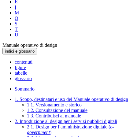
E
I
M
O
S
T
U
Manuale operativo di design
indici e glossario
contenuti
figure
tabelle
glossario
Sommario
1. Scopo, destinatari e uso del Manuale operativo di design
1.1. Versionamento e storico
1.2. Consultazione del manuale
1.3. Contribuisci al manuale
2. Introduzione al design per i servizi pubblici digitali
2.1. Design per l’amministrazione digitale (
e-
government
)