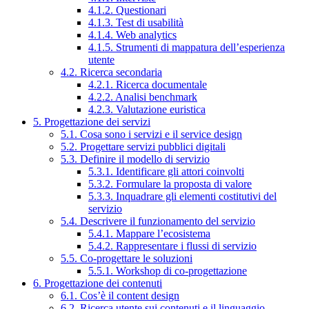
4.1.2. Questionari
4.1.3. Test di usabilità
4.1.4. Web analytics
4.1.5. Strumenti di mappatura dell’esperienza
utente
4.2. Ricerca secondaria
4.2.1. Ricerca documentale
4.2.2. Analisi benchmark
4.2.3. Valutazione euristica
5. Progettazione dei servizi
5.1. Cosa sono i servizi e il service design
5.2. Progettare servizi pubblici digitali
5.3. Definire il modello di servizio
5.3.1. Identificare gli attori coinvolti
5.3.2. Formulare la proposta di valore
5.3.3. Inquadrare gli elementi costitutivi del
servizio
5.4. Descrivere il funzionamento del servizio
5.4.1. Mappare l’ecosistema
5.4.2. Rappresentare i flussi di servizio
5.5. Co-progettare le soluzioni
5.5.1. Workshop di co-progettazione
6. Progettazione dei contenuti
6.1. Cos’è il content design
6.2. Ricerca utente sui contenuti e il linguaggio