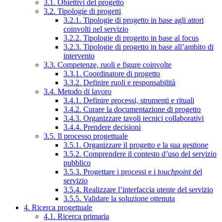
3.1. Obiettivi del progetto
3.2. Tipologie di progetti
3.2.1. Tipologie di progetto in base agli attori
coinvolti nel servizio
3.2.2. Tipologie di progetto in base al focus
3.2.3. Tipologie di progetto in base all’ambito di
intervento
3.3. Competenze, ruoli e figure coinvolte
3.3.1. Coordinatore di progetto
3.3.2. Definire ruoli e responsabilità
3.4. Metodo di lavoro
3.4.1. Definire processi, strumenti e rituali
3.4.2. Curare la documentazione di progetto
3.4.3. Organizzare tavoli tecnici collaborativi
3.4.4. Prendere decisioni
3.5. Il processo progettuale
3.5.1. Organizzare il progetto e la sua gestione
3.5.2. Comprendere il contesto d’uso del servizio
pubblico
3.5.3. Progettare i processi e i
touchpoint
del
servizio
3.5.4. Realizzare l’interfaccia utente del servizio
3.5.5. Validare la soluzione ottenuta
4. Ricerca progettuale
4.1. Ricerca primaria