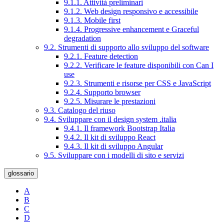
9.1.1. Attività preliminari
9.1.2. Web design responsivo e accessibile
9.1.3. Mobile first
9.1.4. Progressive enhancement e Graceful
degradation
9.2. Strumenti di supporto allo sviluppo del software
9.2.1. Feature detection
9.2.2. Verificare le feature disponibili con Can I
use
9.2.3. Strumenti e risorse per CSS e JavaScript
9.2.4. Supporto browser
9.2.5. Misurare le prestazioni
9.3. Catalogo del riuso
9.4. Sviluppare con il design system .italia
9.4.1. Il framework Bootstrap Italia
9.4.2. Il kit di sviluppo React
9.4.3. Il kit di sviluppo Angular
9.5. Sviluppare con i modelli di sito e servizi
glossario
A
B
C
D