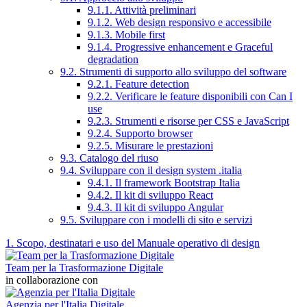
9.1.1. Attività preliminari
9.1.2. Web design responsivo e accessibile
9.1.3. Mobile first
9.1.4. Progressive enhancement e Graceful
degradation
9.2. Strumenti di supporto allo sviluppo del software
9.2.1. Feature detection
9.2.2. Verificare le feature disponibili con Can I
use
9.2.3. Strumenti e risorse per CSS e JavaScript
9.2.4. Supporto browser
9.2.5. Misurare le prestazioni
9.3. Catalogo del riuso
9.4. Sviluppare con il design system .italia
9.4.1. Il framework Bootstrap Italia
9.4.2. Il kit di sviluppo React
9.4.3. Il kit di sviluppo Angular
9.5. Sviluppare con i modelli di sito e servizi
1. Scopo, destinatari e uso del Manuale operativo di design
Team per la Trasformazione Digitale
in collaborazione con
Agenzia per l'Italia Digitale