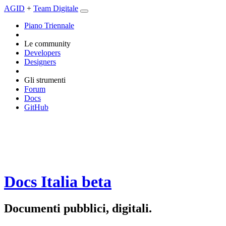
AGID
+
Team Digitale
Piano Triennale
Le community
Developers
Designers
Gli strumenti
Forum
Docs
GitHub
Docs Italia
beta
Documenti pubblici, digitali.