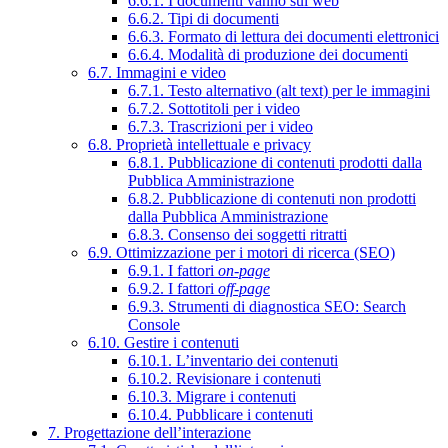
6.6.1. I documenti vanno sul web
6.6.2. Tipi di documenti
6.6.3. Formato di lettura dei documenti elettronici
6.6.4. Modalità di produzione dei documenti
6.7. Immagini e video
6.7.1. Testo alternativo (alt text) per le immagini
6.7.2. Sottotitoli per i video
6.7.3. Trascrizioni per i video
6.8. Proprietà intellettuale e privacy
6.8.1. Pubblicazione di contenuti prodotti dalla
Pubblica Amministrazione
6.8.2. Pubblicazione di contenuti non prodotti
dalla Pubblica Amministrazione
6.8.3. Consenso dei soggetti ritratti
6.9. Ottimizzazione per i motori di ricerca (SEO)
6.9.1. I fattori
on-page
6.9.2. I fattori
off-page
6.9.3. Strumenti di diagnostica SEO: Search
Console
6.10. Gestire i contenuti
6.10.1. L’inventario dei contenuti
6.10.2. Revisionare i contenuti
6.10.3. Migrare i contenuti
6.10.4. Pubblicare i contenuti
7. Progettazione dell’interazione