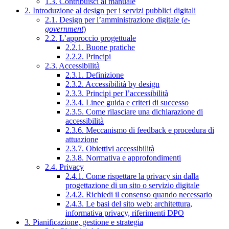
1.3. Contribuisci al manuale
2. Introduzione al design per i servizi pubblici digitali
2.1. Design per l’amministrazione digitale (
e-
government
)
2.2. L’approccio progettuale
2.2.1. Buone pratiche
2.2.2. Principi
2.3. Accessibilità
2.3.1. Definizione
2.3.2. Accessibilità by design
2.3.3. Principi per l’accessibilità
2.3.4. Linee guida e criteri di successo
2.3.5. Come rilasciare una dichiarazione di
accessibilità
2.3.6. Meccanismo di feedback e procedura di
attuazione
2.3.7. Obiettivi accessibilità
2.3.8. Normativa e approfondimenti
2.4. Privacy
2.4.1. Come rispettare la privacy sin dalla
progettazione di un sito o servizio digitale
2.4.2. Richiedi il consenso quando necessario
2.4.3. Le basi del sito web: architettura,
informativa privacy, riferimenti DPO
3. Pianificazione, gestione e strategia