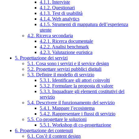
4.1.1. Interviste
4.1.2. Questionari
4.1.3. Test di usabilità
4.1.4. Web analytics
4.1.5. Strumenti di mappatura dell’esperienza
utente
4.2. Ricerca secondaria
4.2.1. Ricerca documentale
4.2.2. Analisi benchmark
4.2.3. Valutazione euristica
5. Progettazione dei servizi
5.1. Cosa sono i servizi e il service design
5.2. Progettare servizi pubblici digitali
5.3. Definire il modello di servizio
5.3.1. Identificare gli attori coinvolti
5.3.2. Formulare la proposta di valore
5.3.3. Inquadrare gli elementi costitutivi del
servizio
5.4. Descrivere il funzionamento del servizio
5.4.1. Mappare l’ecosistema
5.4.2. Rappresentare i flussi di servizio
5.5. Co-progettare le soluzioni
5.5.1. Workshop di co-progettazione
6. Progettazione dei contenuti
6.1. Cos’è il content design