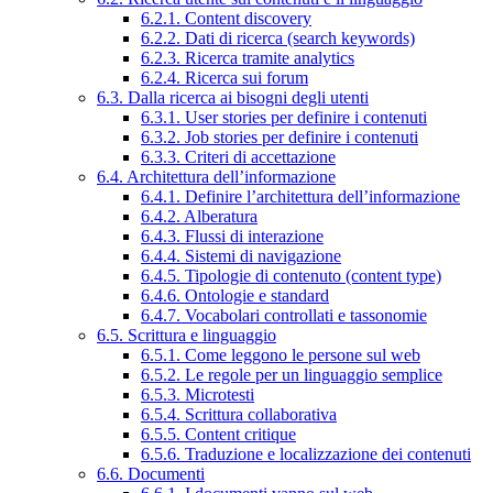
6.2.1. Content discovery
6.2.2. Dati di ricerca (search keywords)
6.2.3. Ricerca tramite analytics
6.2.4. Ricerca sui forum
6.3. Dalla ricerca ai bisogni degli utenti
6.3.1. User stories per definire i contenuti
6.3.2. Job stories per definire i contenuti
6.3.3. Criteri di accettazione
6.4. Architettura dell’informazione
6.4.1. Definire l’architettura dell’informazione
6.4.2. Alberatura
6.4.3. Flussi di interazione
6.4.4. Sistemi di navigazione
6.4.5. Tipologie di contenuto (content type)
6.4.6. Ontologie e standard
6.4.7. Vocabolari controllati e tassonomie
6.5. Scrittura e linguaggio
6.5.1. Come leggono le persone sul web
6.5.2. Le regole per un linguaggio semplice
6.5.3. Microtesti
6.5.4. Scrittura collaborativa
6.5.5. Content critique
6.5.6. Traduzione e localizzazione dei contenuti
6.6. Documenti