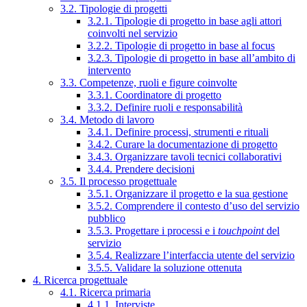
3.2. Tipologie di progetti
3.2.1. Tipologie di progetto in base agli attori
coinvolti nel servizio
3.2.2. Tipologie di progetto in base al focus
3.2.3. Tipologie di progetto in base all’ambito di
intervento
3.3. Competenze, ruoli e figure coinvolte
3.3.1. Coordinatore di progetto
3.3.2. Definire ruoli e responsabilità
3.4. Metodo di lavoro
3.4.1. Definire processi, strumenti e rituali
3.4.2. Curare la documentazione di progetto
3.4.3. Organizzare tavoli tecnici collaborativi
3.4.4. Prendere decisioni
3.5. Il processo progettuale
3.5.1. Organizzare il progetto e la sua gestione
3.5.2. Comprendere il contesto d’uso del servizio
pubblico
3.5.3. Progettare i processi e i
touchpoint
del
servizio
3.5.4. Realizzare l’interfaccia utente del servizio
3.5.5. Validare la soluzione ottenuta
4. Ricerca progettuale
4.1. Ricerca primaria
4.1.1. Interviste