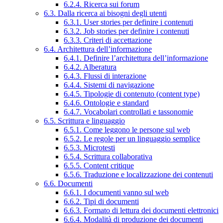
6.2.4. Ricerca sui forum
6.3. Dalla ricerca ai bisogni degli utenti
6.3.1. User stories per definire i contenuti
6.3.2. Job stories per definire i contenuti
6.3.3. Criteri di accettazione
6.4. Architettura dell’informazione
6.4.1. Definire l’architettura dell’informazione
6.4.2. Alberatura
6.4.3. Flussi di interazione
6.4.4. Sistemi di navigazione
6.4.5. Tipologie di contenuto (content type)
6.4.6. Ontologie e standard
6.4.7. Vocabolari controllati e tassonomie
6.5. Scrittura e linguaggio
6.5.1. Come leggono le persone sul web
6.5.2. Le regole per un linguaggio semplice
6.5.3. Microtesti
6.5.4. Scrittura collaborativa
6.5.5. Content critique
6.5.6. Traduzione e localizzazione dei contenuti
6.6. Documenti
6.6.1. I documenti vanno sul web
6.6.2. Tipi di documenti
6.6.3. Formato di lettura dei documenti elettronici
6.6.4. Modalità di produzione dei documenti