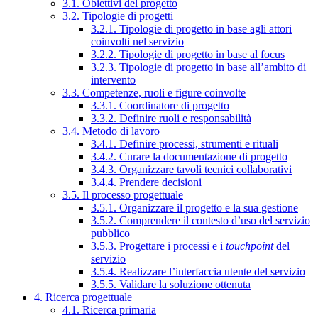
3.1. Obiettivi del progetto
3.2. Tipologie di progetti
3.2.1. Tipologie di progetto in base agli attori
coinvolti nel servizio
3.2.2. Tipologie di progetto in base al focus
3.2.3. Tipologie di progetto in base all’ambito di
intervento
3.3. Competenze, ruoli e figure coinvolte
3.3.1. Coordinatore di progetto
3.3.2. Definire ruoli e responsabilità
3.4. Metodo di lavoro
3.4.1. Definire processi, strumenti e rituali
3.4.2. Curare la documentazione di progetto
3.4.3. Organizzare tavoli tecnici collaborativi
3.4.4. Prendere decisioni
3.5. Il processo progettuale
3.5.1. Organizzare il progetto e la sua gestione
3.5.2. Comprendere il contesto d’uso del servizio
pubblico
3.5.3. Progettare i processi e i
touchpoint
del
servizio
3.5.4. Realizzare l’interfaccia utente del servizio
3.5.5. Validare la soluzione ottenuta
4. Ricerca progettuale
4.1. Ricerca primaria