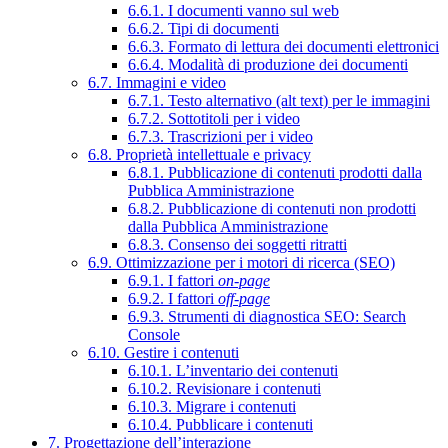
6.6.1. I documenti vanno sul web
6.6.2. Tipi di documenti
6.6.3. Formato di lettura dei documenti elettronici
6.6.4. Modalità di produzione dei documenti
6.7. Immagini e video
6.7.1. Testo alternativo (alt text) per le immagini
6.7.2. Sottotitoli per i video
6.7.3. Trascrizioni per i video
6.8. Proprietà intellettuale e privacy
6.8.1. Pubblicazione di contenuti prodotti dalla
Pubblica Amministrazione
6.8.2. Pubblicazione di contenuti non prodotti
dalla Pubblica Amministrazione
6.8.3. Consenso dei soggetti ritratti
6.9. Ottimizzazione per i motori di ricerca (SEO)
6.9.1. I fattori
on-page
6.9.2. I fattori
off-page
6.9.3. Strumenti di diagnostica SEO: Search
Console
6.10. Gestire i contenuti
6.10.1. L’inventario dei contenuti
6.10.2. Revisionare i contenuti
6.10.3. Migrare i contenuti
6.10.4. Pubblicare i contenuti
7. Progettazione dell’interazione