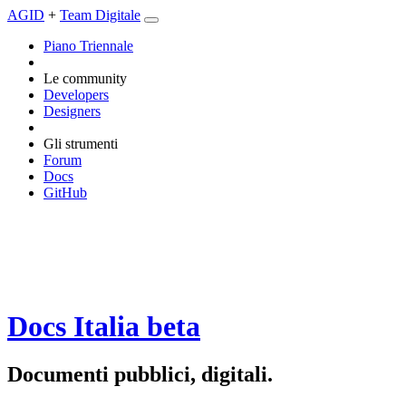
AGID
+
Team Digitale
Piano Triennale
Le community
Developers
Designers
Gli strumenti
Forum
Docs
GitHub
Docs Italia
beta
Documenti pubblici, digitali.