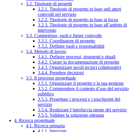
3.2. Tipologie di progetti
3.2.1. Tipologie di progetto in base agli attori
coinvolti nel servizio
3.2.2. Tipologie di progetto in base al focus
3.2.3. Tipologie di progetto in base all’ambito di
intervento
3.3. Competenze, ruoli e figure coinvolte
3.3.1. Coordinatore di progetto
3.3.2. Definire ruoli e responsabilità
3.4. Metodo di lavoro
3.4.1. Definire processi, strumenti e rituali
3.4.2. Curare la documentazione di progetto
3.4.3. Organizzare tavoli tecnici collaborativi
3.4.4. Prendere decisioni
3.5. Il processo progettuale
3.5.1. Organizzare il progetto e la sua gestione
3.5.2. Comprendere il contesto d’uso del servizio
pubblico
3.5.3. Progettare i processi e i
touchpoint
del
servizio
3.5.4. Realizzare l’interfaccia utente del servizio
3.5.5. Validare la soluzione ottenuta
4. Ricerca progettuale
4.1. Ricerca primaria
4.1.1. Interviste