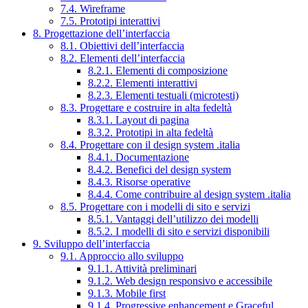
7.4. Wireframe
7.5. Prototipi interattivi
8. Progettazione dell’interfaccia
8.1. Obiettivi dell’interfaccia
8.2. Elementi dell’interfaccia
8.2.1. Elementi di composizione
8.2.2. Elementi interattivi
8.2.3. Elementi testuali (microtesti)
8.3. Progettare e costruire in alta fedeltà
8.3.1. Layout di pagina
8.3.2. Prototipi in alta fedeltà
8.4. Progettare con il design system .italia
8.4.1. Documentazione
8.4.2. Benefici del design system
8.4.3. Risorse operative
8.4.4. Come contribuire al design system .italia
8.5. Progettare con i modelli di sito e servizi
8.5.1. Vantaggi dell’utilizzo dei modelli
8.5.2. I modelli di sito e servizi disponibili
9. Sviluppo dell’interfaccia
9.1. Approccio allo sviluppo
9.1.1. Attività preliminari
9.1.2. Web design responsivo e accessibile
9.1.3. Mobile first
9.1.4. Progressive enhancement e Graceful