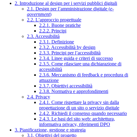
2. Introduzione al design per i servizi pubblici digitali
2.1. Design per l’amministrazione digitale (
e-
government
)
2.2. L’approccio progettuale
2.2.1. Buone pratiche
2.2.2. Principi
2.3. Accessibilità
2.3.1. Definizione
2.3.2. Accessibilità by design
2.3.3. Principi per l’accessibilità
2.3.4. Linee guida e criteri di successo
2.3.5. Come rilasciare una dichiarazione di
accessibilità
2.3.6. Meccanismo di feedback e procedura di
attuazione
2.3.7. Obiettivi accessibilità
2.3.8. Normativa e approfondimenti
2.4. Privacy
2.4.1. Come rispettare la privacy sin dalla
progettazione di un sito o servizio digitale
2.4.2. Richiedi il consenso quando necessario
2.4.3. Le basi del sito web: architettura,
informativa privacy, riferimenti DPO
3. Pianificazione, gestione e strategia
3.1. Obiettivi del progetto