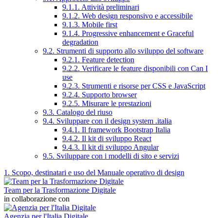
9.1.1. Attività preliminari
9.1.2. Web design responsivo e accessibile
9.1.3. Mobile first
9.1.4. Progressive enhancement e Graceful
degradation
9.2. Strumenti di supporto allo sviluppo del software
9.2.1. Feature detection
9.2.2. Verificare le feature disponibili con Can I
use
9.2.3. Strumenti e risorse per CSS e JavaScript
9.2.4. Supporto browser
9.2.5. Misurare le prestazioni
9.3. Catalogo del riuso
9.4. Sviluppare con il design system .italia
9.4.1. Il framework Bootstrap Italia
9.4.2. Il kit di sviluppo React
9.4.3. Il kit di sviluppo Angular
9.5. Sviluppare con i modelli di sito e servizi
1. Scopo, destinatari e uso del Manuale operativo di design
Team per la Trasformazione Digitale
in collaborazione con
Agenzia per l'Italia Digitale