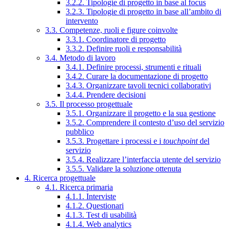
3.2.2. Tipologie di progetto in base al focus
3.2.3. Tipologie di progetto in base all’ambito di
intervento
3.3. Competenze, ruoli e figure coinvolte
3.3.1. Coordinatore di progetto
3.3.2. Definire ruoli e responsabilità
3.4. Metodo di lavoro
3.4.1. Definire processi, strumenti e rituali
3.4.2. Curare la documentazione di progetto
3.4.3. Organizzare tavoli tecnici collaborativi
3.4.4. Prendere decisioni
3.5. Il processo progettuale
3.5.1. Organizzare il progetto e la sua gestione
3.5.2. Comprendere il contesto d’uso del servizio
pubblico
3.5.3. Progettare i processi e i
touchpoint
del
servizio
3.5.4. Realizzare l’interfaccia utente del servizio
3.5.5. Validare la soluzione ottenuta
4. Ricerca progettuale
4.1. Ricerca primaria
4.1.1. Interviste
4.1.2. Questionari
4.1.3. Test di usabilità
4.1.4. Web analytics