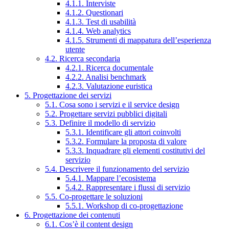
4.1.1. Interviste
4.1.2. Questionari
4.1.3. Test di usabilità
4.1.4. Web analytics
4.1.5. Strumenti di mappatura dell’esperienza
utente
4.2. Ricerca secondaria
4.2.1. Ricerca documentale
4.2.2. Analisi benchmark
4.2.3. Valutazione euristica
5. Progettazione dei servizi
5.1. Cosa sono i servizi e il service design
5.2. Progettare servizi pubblici digitali
5.3. Definire il modello di servizio
5.3.1. Identificare gli attori coinvolti
5.3.2. Formulare la proposta di valore
5.3.3. Inquadrare gli elementi costitutivi del
servizio
5.4. Descrivere il funzionamento del servizio
5.4.1. Mappare l’ecosistema
5.4.2. Rappresentare i flussi di servizio
5.5. Co-progettare le soluzioni
5.5.1. Workshop di co-progettazione
6. Progettazione dei contenuti
6.1. Cos’è il content design