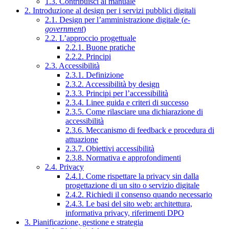
1.3. Contribuisci al manuale
2. Introduzione al design per i servizi pubblici digitali
2.1. Design per l’amministrazione digitale (
e-
government
)
2.2. L’approccio progettuale
2.2.1. Buone pratiche
2.2.2. Principi
2.3. Accessibilità
2.3.1. Definizione
2.3.2. Accessibilità by design
2.3.3. Principi per l’accessibilità
2.3.4. Linee guida e criteri di successo
2.3.5. Come rilasciare una dichiarazione di
accessibilità
2.3.6. Meccanismo di feedback e procedura di
attuazione
2.3.7. Obiettivi accessibilità
2.3.8. Normativa e approfondimenti
2.4. Privacy
2.4.1. Come rispettare la privacy sin dalla
progettazione di un sito o servizio digitale
2.4.2. Richiedi il consenso quando necessario
2.4.3. Le basi del sito web: architettura,
informativa privacy, riferimenti DPO
3. Pianificazione, gestione e strategia