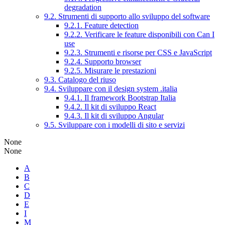
degradation
9.2. Strumenti di supporto allo sviluppo del software
9.2.1. Feature detection
9.2.2. Verificare le feature disponibili con Can I
use
9.2.3. Strumenti e risorse per CSS e JavaScript
9.2.4. Supporto browser
9.2.5. Misurare le prestazioni
9.3. Catalogo del riuso
9.4. Sviluppare con il design system .italia
9.4.1. Il framework Bootstrap Italia
9.4.2. Il kit di sviluppo React
9.4.3. Il kit di sviluppo Angular
9.5. Sviluppare con i modelli di sito e servizi
None
None
A
B
C
D
E
I
M