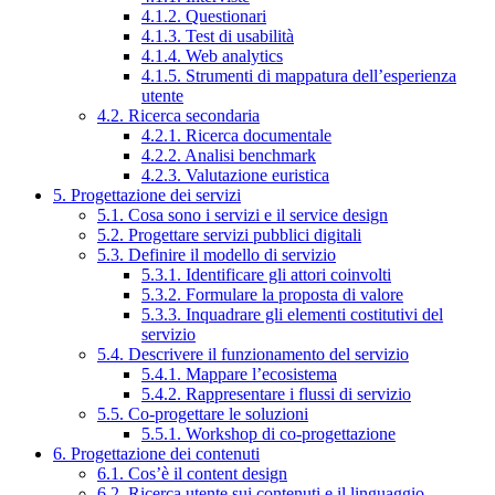
4.1.2. Questionari
4.1.3. Test di usabilità
4.1.4. Web analytics
4.1.5. Strumenti di mappatura dell’esperienza
utente
4.2. Ricerca secondaria
4.2.1. Ricerca documentale
4.2.2. Analisi benchmark
4.2.3. Valutazione euristica
5. Progettazione dei servizi
5.1. Cosa sono i servizi e il service design
5.2. Progettare servizi pubblici digitali
5.3. Definire il modello di servizio
5.3.1. Identificare gli attori coinvolti
5.3.2. Formulare la proposta di valore
5.3.3. Inquadrare gli elementi costitutivi del
servizio
5.4. Descrivere il funzionamento del servizio
5.4.1. Mappare l’ecosistema
5.4.2. Rappresentare i flussi di servizio
5.5. Co-progettare le soluzioni
5.5.1. Workshop di co-progettazione
6. Progettazione dei contenuti
6.1. Cos’è il content design
6.2. Ricerca utente sui contenuti e il linguaggio