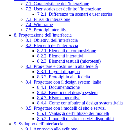
7.1. Caratteristiche dell’interazione
7.2. User stories per definire l’interazione
7.2.1. Differenza tra scenari e user stories
7.3. Flussi di interazione
7.4. Wireframe
7.5. Prototipi interattivi
8. Progettazione dell’interfaccia
8.1. Obiettivi dell’interfaccia
8.2. Elementi dell’interfaccia
8.2.1. Elementi di composizione
8.2.2. Elementi interattivi
8.2.3. Elementi testuali (microtesti)
8.3. Progettare e costruire in alta fedeltà
8.3.1. Layout di pagina
8.3.2. Prototipi in alta fedeltà
8.4. Progettare con il design system .italia
8.4.1. Documentazione
8.4.2. Benefici del design system
8.4.3. Risorse operative
8.4.4. Come contribuire al design system .italia
8.5. Progettare con i modelli di sito e servizi
8.5.1. Vantaggi dell’utilizzo dei modelli
8.5.2. I modelli di sito e servizi disponibili
9. Sviluppo dell’interfaccia
9.1. Approccio allo sviluppo