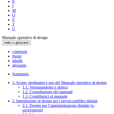
E
I
M
O
S
T
U
Manuale operativo di design
indici e glossario
contenuti
figure
tabelle
glossario
Sommario
1. Scopo, destinatari e uso del Manuale operativo di design
1.1. Versionamento e storico
1.2. Consultazione del manuale
1.3. Contribuisci al manuale
2. Introduzione al design per i servizi pubblici digitali
2.1. Design per l’amministrazione digitale (
e-
government
)