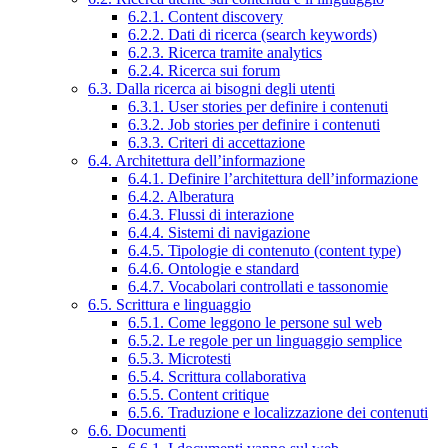
6.2.1. Content discovery
6.2.2. Dati di ricerca (search keywords)
6.2.3. Ricerca tramite analytics
6.2.4. Ricerca sui forum
6.3. Dalla ricerca ai bisogni degli utenti
6.3.1. User stories per definire i contenuti
6.3.2. Job stories per definire i contenuti
6.3.3. Criteri di accettazione
6.4. Architettura dell’informazione
6.4.1. Definire l’architettura dell’informazione
6.4.2. Alberatura
6.4.3. Flussi di interazione
6.4.4. Sistemi di navigazione
6.4.5. Tipologie di contenuto (content type)
6.4.6. Ontologie e standard
6.4.7. Vocabolari controllati e tassonomie
6.5. Scrittura e linguaggio
6.5.1. Come leggono le persone sul web
6.5.2. Le regole per un linguaggio semplice
6.5.3. Microtesti
6.5.4. Scrittura collaborativa
6.5.5. Content critique
6.5.6. Traduzione e localizzazione dei contenuti
6.6. Documenti