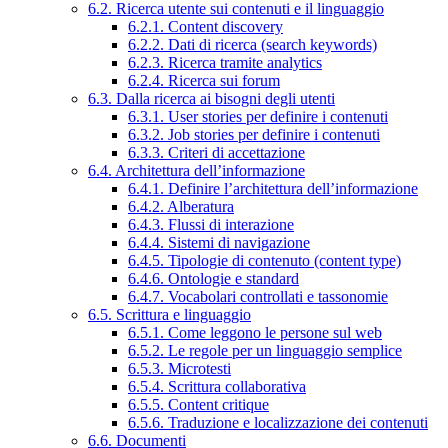
6.2. Ricerca utente sui contenuti e il linguaggio
6.2.1. Content discovery
6.2.2. Dati di ricerca (search keywords)
6.2.3. Ricerca tramite analytics
6.2.4. Ricerca sui forum
6.3. Dalla ricerca ai bisogni degli utenti
6.3.1. User stories per definire i contenuti
6.3.2. Job stories per definire i contenuti
6.3.3. Criteri di accettazione
6.4. Architettura dell’informazione
6.4.1. Definire l’architettura dell’informazione
6.4.2. Alberatura
6.4.3. Flussi di interazione
6.4.4. Sistemi di navigazione
6.4.5. Tipologie di contenuto (content type)
6.4.6. Ontologie e standard
6.4.7. Vocabolari controllati e tassonomie
6.5. Scrittura e linguaggio
6.5.1. Come leggono le persone sul web
6.5.2. Le regole per un linguaggio semplice
6.5.3. Microtesti
6.5.4. Scrittura collaborativa
6.5.5. Content critique
6.5.6. Traduzione e localizzazione dei contenuti
6.6. Documenti