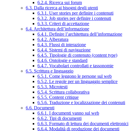
6.2.4. Ricerca sui forum
6.3. Dalla ricerca ai bisogni degli utenti
6.3.1. User stories per definire i contenuti
6.3.2. Job stories per definire i contenuti
6.3.3. Criteri di accettazione
6.4. Architettura dell’informazione
6.4.1. Definire l’architettura dell’informazione
6.4.2. Alberatura
6.4.3. Flussi di interazione
6.4.4. Sistemi di navigazione
6.4.5. Tipologie di contenuto (content type)
6.4.6. Ontologie e standard
6.4.7. Vocabolari controllati e tassonomie
6.5. Scrittura e linguaggio
6.5.1. Come leggono le persone sul web
6.5.2. Le regole per un linguaggio semplice
6.5.3. Microtesti
6.5.4. Scrittura collaborativa
6.5.5. Content critique
6.5.6. Traduzione e localizzazione dei contenuti
6.6. Documenti
6.6.1. I documenti vanno sul web
6.6.2. Tipi di documenti
6.6.3. Formato di lettura dei documenti elettronici
6.6.4. Modalità di produzione dei documenti