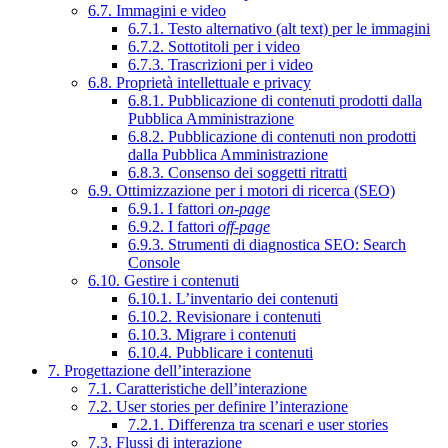
6.7. Immagini e video
6.7.1. Testo alternativo (alt text) per le immagini
6.7.2. Sottotitoli per i video
6.7.3. Trascrizioni per i video
6.8. Proprietà intellettuale e privacy
6.8.1. Pubblicazione di contenuti prodotti dalla
Pubblica Amministrazione
6.8.2. Pubblicazione di contenuti non prodotti
dalla Pubblica Amministrazione
6.8.3. Consenso dei soggetti ritratti
6.9. Ottimizzazione per i motori di ricerca (SEO)
6.9.1. I fattori
on-page
6.9.2. I fattori
off-page
6.9.3. Strumenti di diagnostica SEO: Search
Console
6.10. Gestire i contenuti
6.10.1. L’inventario dei contenuti
6.10.2. Revisionare i contenuti
6.10.3. Migrare i contenuti
6.10.4. Pubblicare i contenuti
7. Progettazione dell’interazione
7.1. Caratteristiche dell’interazione
7.2. User stories per definire l’interazione
7.2.1. Differenza tra scenari e user stories
7.3. Flussi di interazione