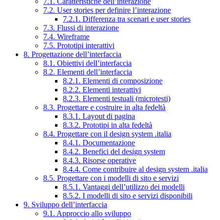
7.1. Caratteristiche dell’interazione
7.2. User stories per definire l’interazione
7.2.1. Differenza tra scenari e user stories
7.3. Flussi di interazione
7.4. Wireframe
7.5. Prototipi interattivi
8. Progettazione dell’interfaccia
8.1. Obiettivi dell’interfaccia
8.2. Elementi dell’interfaccia
8.2.1. Elementi di composizione
8.2.2. Elementi interattivi
8.2.3. Elementi testuali (microtesti)
8.3. Progettare e costruire in alta fedeltà
8.3.1. Layout di pagina
8.3.2. Prototipi in alta fedeltà
8.4. Progettare con il design system .italia
8.4.1. Documentazione
8.4.2. Benefici del design system
8.4.3. Risorse operative
8.4.4. Come contribuire al design system .italia
8.5. Progettare con i modelli di sito e servizi
8.5.1. Vantaggi dell’utilizzo dei modelli
8.5.2. I modelli di sito e servizi disponibili
9. Sviluppo dell’interfaccia
9.1. Approccio allo sviluppo