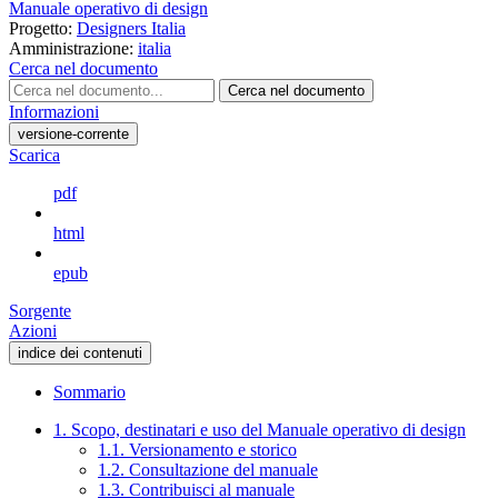
Manuale operativo di design
Progetto:
Designers Italia
Amministrazione:
italia
Cerca nel documento
Cerca nel documento
Informazioni
versione-corrente
Scarica
pdf
html
epub
Sorgente
Azioni
indice dei contenuti
Sommario
1. Scopo, destinatari e uso del Manuale operativo di design
1.1. Versionamento e storico
1.2. Consultazione del manuale
1.3. Contribuisci al manuale