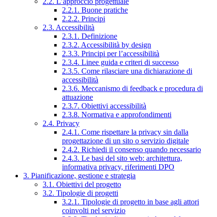
2.2. L’approccio progettuale
2.2.1. Buone pratiche
2.2.2. Principi
2.3. Accessibilità
2.3.1. Definizione
2.3.2. Accessibilità by design
2.3.3. Principi per l’accessibilità
2.3.4. Linee guida e criteri di successo
2.3.5. Come rilasciare una dichiarazione di
accessibilità
2.3.6. Meccanismo di feedback e procedura di
attuazione
2.3.7. Obiettivi accessibilità
2.3.8. Normativa e approfondimenti
2.4. Privacy
2.4.1. Come rispettare la privacy sin dalla
progettazione di un sito o servizio digitale
2.4.2. Richiedi il consenso quando necessario
2.4.3. Le basi del sito web: architettura,
informativa privacy, riferimenti DPO
3. Pianificazione, gestione e strategia
3.1. Obiettivi del progetto
3.2. Tipologie di progetti
3.2.1. Tipologie di progetto in base agli attori
coinvolti nel servizio