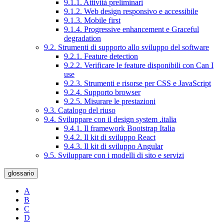
9.1.1. Attività preliminari
9.1.2. Web design responsivo e accessibile
9.1.3. Mobile first
9.1.4. Progressive enhancement e Graceful
degradation
9.2. Strumenti di supporto allo sviluppo del software
9.2.1. Feature detection
9.2.2. Verificare le feature disponibili con Can I
use
9.2.3. Strumenti e risorse per CSS e JavaScript
9.2.4. Supporto browser
9.2.5. Misurare le prestazioni
9.3. Catalogo del riuso
9.4. Sviluppare con il design system .italia
9.4.1. Il framework Bootstrap Italia
9.4.2. Il kit di sviluppo React
9.4.3. Il kit di sviluppo Angular
9.5. Sviluppare con i modelli di sito e servizi
glossario
A
B
C
D