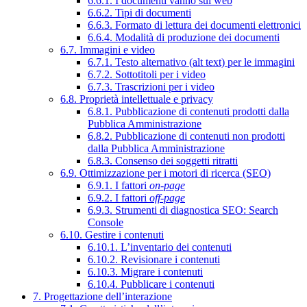
6.6.1. I documenti vanno sul web
6.6.2. Tipi di documenti
6.6.3. Formato di lettura dei documenti elettronici
6.6.4. Modalità di produzione dei documenti
6.7. Immagini e video
6.7.1. Testo alternativo (alt text) per le immagini
6.7.2. Sottotitoli per i video
6.7.3. Trascrizioni per i video
6.8. Proprietà intellettuale e privacy
6.8.1. Pubblicazione di contenuti prodotti dalla
Pubblica Amministrazione
6.8.2. Pubblicazione di contenuti non prodotti
dalla Pubblica Amministrazione
6.8.3. Consenso dei soggetti ritratti
6.9. Ottimizzazione per i motori di ricerca (SEO)
6.9.1. I fattori
on-page
6.9.2. I fattori
off-page
6.9.3. Strumenti di diagnostica SEO: Search
Console
6.10. Gestire i contenuti
6.10.1. L’inventario dei contenuti
6.10.2. Revisionare i contenuti
6.10.3. Migrare i contenuti
6.10.4. Pubblicare i contenuti
7. Progettazione dell’interazione