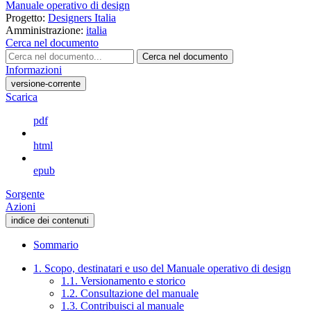
Manuale operativo di design
Progetto:
Designers Italia
Amministrazione:
italia
Cerca nel documento
Cerca nel documento
Informazioni
versione-corrente
Scarica
pdf
html
epub
Sorgente
Azioni
indice dei contenuti
Sommario
1. Scopo, destinatari e uso del Manuale operativo di design
1.1. Versionamento e storico
1.2. Consultazione del manuale
1.3. Contribuisci al manuale