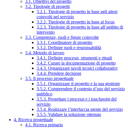
3.1. Obiettivi del progetto
3.2. Tipologie di progetti
3.2.1. Tipologie di progetto in base agli attori
coinvolti nel servizio
3.2.2. Tipologie di progetto in base al focus
3.2.3. Tipologie di progetto in base all’ambito di
intervento
3.3. Competenze, ruoli e figure coinvolte
3.3.1. Coordinatore di progetto
3.3.2. Definire ruoli e responsabilità
3.4. Metodo di lavoro
3.4.1. Definire processi, strumenti e rituali
3.4.2. Curare la documentazione di progetto
3.4.3. Organizzare tavoli tecnici collaborativi
3.4.4. Prendere decisioni
3.5. Il processo progettuale
3.5.1. Organizzare il progetto e la sua gestione
3.5.2. Comprendere il contesto d’uso del servizio
pubblico
3.5.3. Progettare i processi e i
touchpoint
del
servizio
3.5.4. Realizzare l’interfaccia utente del servizio
3.5.5. Validare la soluzione ottenuta
4. Ricerca progettuale
4.1. Ricerca primaria