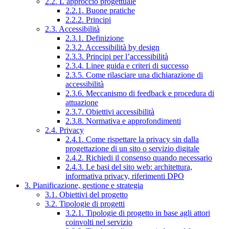
2.2. L’approccio progettuale
2.2.1. Buone pratiche
2.2.2. Principi
2.3. Accessibilità
2.3.1. Definizione
2.3.2. Accessibilità by design
2.3.3. Principi per l’accessibilità
2.3.4. Linee guida e criteri di successo
2.3.5. Come rilasciare una dichiarazione di
accessibilità
2.3.6. Meccanismo di feedback e procedura di
attuazione
2.3.7. Obiettivi accessibilità
2.3.8. Normativa e approfondimenti
2.4. Privacy
2.4.1. Come rispettare la privacy sin dalla
progettazione di un sito o servizio digitale
2.4.2. Richiedi il consenso quando necessario
2.4.3. Le basi del sito web: architettura,
informativa privacy, riferimenti DPO
3. Pianificazione, gestione e strategia
3.1. Obiettivi del progetto
3.2. Tipologie di progetti
3.2.1. Tipologie di progetto in base agli attori
coinvolti nel servizio