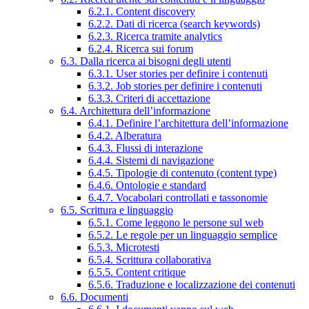
6.2.1. Content discovery
6.2.2. Dati di ricerca (search keywords)
6.2.3. Ricerca tramite analytics
6.2.4. Ricerca sui forum
6.3. Dalla ricerca ai bisogni degli utenti
6.3.1. User stories per definire i contenuti
6.3.2. Job stories per definire i contenuti
6.3.3. Criteri di accettazione
6.4. Architettura dell’informazione
6.4.1. Definire l’architettura dell’informazione
6.4.2. Alberatura
6.4.3. Flussi di interazione
6.4.4. Sistemi di navigazione
6.4.5. Tipologie di contenuto (content type)
6.4.6. Ontologie e standard
6.4.7. Vocabolari controllati e tassonomie
6.5. Scrittura e linguaggio
6.5.1. Come leggono le persone sul web
6.5.2. Le regole per un linguaggio semplice
6.5.3. Microtesti
6.5.4. Scrittura collaborativa
6.5.5. Content critique
6.5.6. Traduzione e localizzazione dei contenuti
6.6. Documenti