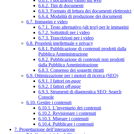
6.6.1. I documenti vanno sul web
6.6.2. Tipi di documenti
6.6.3. Formato di lettura dei documenti elettronici
6.6.4. Modalità di produzione dei documenti
6.7. Immagini e video
6.7.1. Testo alternativo (alt text) per le immagini
6.7.2. Sottotitoli per i video
6.7.3. Trascrizioni per i video
6.8. Proprietà intellettuale e privacy
6.8.1. Pubblicazione di contenuti prodotti dalla
Pubblica Amministrazione
6.8.2. Pubblicazione di contenuti non prodotti
dalla Pubblica Amministrazione
6.8.3. Consenso dei soggetti ritratti
6.9. Ottimizzazione per i motori di ricerca (SEO)
6.9.1. I fattori
on-page
6.9.2. I fattori
off-page
6.9.3. Strumenti di diagnostica SEO: Search
Console
6.10. Gestire i contenuti
6.10.1. L’inventario dei contenuti
6.10.2. Revisionare i contenuti
6.10.3. Migrare i contenuti
6.10.4. Pubblicare i contenuti
7. Progettazione dell’interazione