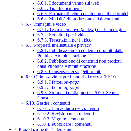
6.6.1. I documenti vanno sul web
6.6.2. Tipi di documenti
6.6.3. Formato di lettura dei documenti elettronici
6.6.4. Modalità di produzione dei documenti
6.7. Immagini e video
6.7.1. Testo alternativo (alt text) per le immagini
6.7.2. Sottotitoli per i video
6.7.3. Trascrizioni per i video
6.8. Proprietà intellettuale e privacy
6.8.1. Pubblicazione di contenuti prodotti dalla
Pubblica Amministrazione
6.8.2. Pubblicazione di contenuti non prodotti
dalla Pubblica Amministrazione
6.8.3. Consenso dei soggetti ritratti
6.9. Ottimizzazione per i motori di ricerca (SEO)
6.9.1. I fattori
on-page
6.9.2. I fattori
off-page
6.9.3. Strumenti di diagnostica SEO: Search
Console
6.10. Gestire i contenuti
6.10.1. L’inventario dei contenuti
6.10.2. Revisionare i contenuti
6.10.3. Migrare i contenuti
6.10.4. Pubblicare i contenuti
7. Progettazione dell’interazione