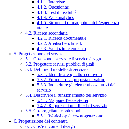
4.1.1. Interviste
4.1.2. Questionari
4.1.3. Test di usabilità
4.1.4. Web analytics
4.1.5. Strumenti di mappatura dell’esperienza
utente
4.2. Ricerca secondaria
4.2.1. Ricerca documentale
4.2.2. Analisi benchmark
4.2.3. Valutazione euristica
5. Progettazione dei servizi
5.1. Cosa sono i servizi e il service design
5.2. Progettare servizi pubblici digitali
5.3. Definire il modello di servizio
5.3.1. Identificare gli attori coinvolti
5.3.2. Formulare la proposta di valore
5.3.3. Inquadrare gli elementi costitutivi del
servizio
5.4. Descrivere il funzionamento del servizio
5.4.1. Mappare l’ecosistema
5.4.2. Rappresentare i flussi di servizio
5.5. Co-progettare le soluzioni
5.5.1. Workshop di co-progettazione
6. Progettazione dei contenuti
6.1. Cos’è il content design