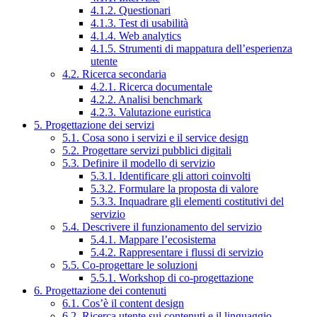
4.1.2. Questionari
4.1.3. Test di usabilità
4.1.4. Web analytics
4.1.5. Strumenti di mappatura dell’esperienza
utente
4.2. Ricerca secondaria
4.2.1. Ricerca documentale
4.2.2. Analisi benchmark
4.2.3. Valutazione euristica
5. Progettazione dei servizi
5.1. Cosa sono i servizi e il service design
5.2. Progettare servizi pubblici digitali
5.3. Definire il modello di servizio
5.3.1. Identificare gli attori coinvolti
5.3.2. Formulare la proposta di valore
5.3.3. Inquadrare gli elementi costitutivi del
servizio
5.4. Descrivere il funzionamento del servizio
5.4.1. Mappare l’ecosistema
5.4.2. Rappresentare i flussi di servizio
5.5. Co-progettare le soluzioni
5.5.1. Workshop di co-progettazione
6. Progettazione dei contenuti
6.1. Cos’è il content design
6.2. Ricerca utente sui contenuti e il linguaggio