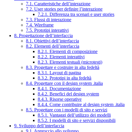
7.1. Caratteristiche dell’interazione
7.2. User stories per definire l’interazione
7.2.1. Differenza tra scenari e user stories
7.3. Flussi di interazione
7.4. Wireframe
7.5. Prototipi interattivi
8. Progettazione dell’interfaccia
8.1. Obiettivi dell’interfaccia
8.2. Elementi dell’interfaccia
8.2.1. Elementi di composizione
8.2.2. Elementi interattivi
8.2.3. Elementi testuali (microtesti)
8.3. Progettare e costruire in alta fedeltà
8.3.1. Layout di pagina
8.3.2. Prototipi in alta fedeltà
8.4. Progettare con il design system .italia
8.4.1. Documentazione
8.4.2. Benefici del design system
8.4.3. Risorse operative
8.4.4. Come contribuire al design system .italia
8.5. Progettare con i modelli di sito e servizi
8.5.1. Vantaggi dell’utilizzo dei modelli
8.5.2. I modelli di sito e servizi disponibili
9. Sviluppo dell’interfaccia
9.1. Approccio allo sviluppo