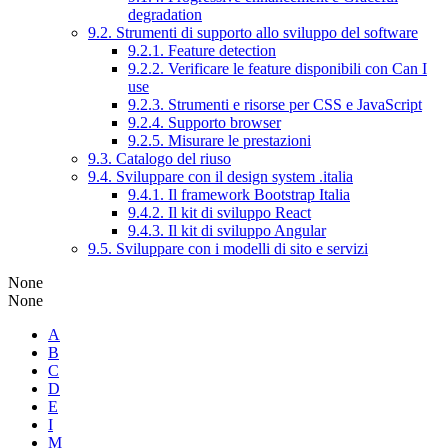
degradation
9.2. Strumenti di supporto allo sviluppo del software
9.2.1. Feature detection
9.2.2. Verificare le feature disponibili con Can I
use
9.2.3. Strumenti e risorse per CSS e JavaScript
9.2.4. Supporto browser
9.2.5. Misurare le prestazioni
9.3. Catalogo del riuso
9.4. Sviluppare con il design system .italia
9.4.1. Il framework Bootstrap Italia
9.4.2. Il kit di sviluppo React
9.4.3. Il kit di sviluppo Angular
9.5. Sviluppare con i modelli di sito e servizi
None
None
A
B
C
D
E
I
M