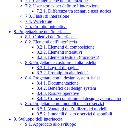
7.1. Caratteristiche dell’interazione
7.2. User stories per definire l’interazione
7.2.1. Differenza tra scenari e user stories
7.3. Flussi di interazione
7.4. Wireframe
7.5. Prototipi interattivi
8. Progettazione dell’interfaccia
8.1. Obiettivi dell’interfaccia
8.2. Elementi dell’interfaccia
8.2.1. Elementi di composizione
8.2.2. Elementi interattivi
8.2.3. Elementi testuali (microtesti)
8.3. Progettare e costruire in alta fedeltà
8.3.1. Layout di pagina
8.3.2. Prototipi in alta fedeltà
8.4. Progettare con il design system .italia
8.4.1. Documentazione
8.4.2. Benefici del design system
8.4.3. Risorse operative
8.4.4. Come contribuire al design system .italia
8.5. Progettare con i modelli di sito e servizi
8.5.1. Vantaggi dell’utilizzo dei modelli
8.5.2. I modelli di sito e servizi disponibili
9. Sviluppo dell’interfaccia
9.1. Approccio allo sviluppo