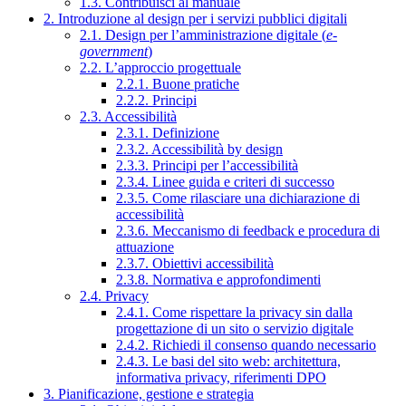
1.3. Contribuisci al manuale
2. Introduzione al design per i servizi pubblici digitali
2.1. Design per l’amministrazione digitale (
e-
government
)
2.2. L’approccio progettuale
2.2.1. Buone pratiche
2.2.2. Principi
2.3. Accessibilità
2.3.1. Definizione
2.3.2. Accessibilità by design
2.3.3. Principi per l’accessibilità
2.3.4. Linee guida e criteri di successo
2.3.5. Come rilasciare una dichiarazione di
accessibilità
2.3.6. Meccanismo di feedback e procedura di
attuazione
2.3.7. Obiettivi accessibilità
2.3.8. Normativa e approfondimenti
2.4. Privacy
2.4.1. Come rispettare la privacy sin dalla
progettazione di un sito o servizio digitale
2.4.2. Richiedi il consenso quando necessario
2.4.3. Le basi del sito web: architettura,
informativa privacy, riferimenti DPO
3. Pianificazione, gestione e strategia