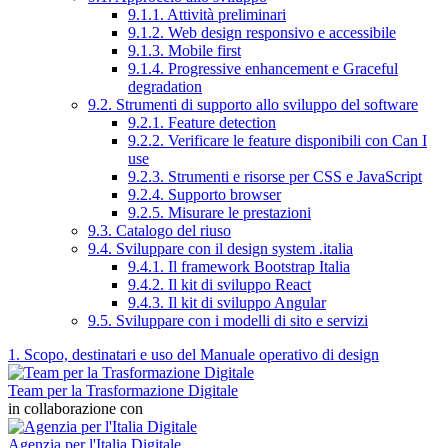
9.1.1. Attività preliminari
9.1.2. Web design responsivo e accessibile
9.1.3. Mobile first
9.1.4. Progressive enhancement e Graceful
degradation
9.2. Strumenti di supporto allo sviluppo del software
9.2.1. Feature detection
9.2.2. Verificare le feature disponibili con Can I
use
9.2.3. Strumenti e risorse per CSS e JavaScript
9.2.4. Supporto browser
9.2.5. Misurare le prestazioni
9.3. Catalogo del riuso
9.4. Sviluppare con il design system .italia
9.4.1. Il framework Bootstrap Italia
9.4.2. Il kit di sviluppo React
9.4.3. Il kit di sviluppo Angular
9.5. Sviluppare con i modelli di sito e servizi
1. Scopo, destinatari e uso del Manuale operativo di design
Team per la Trasformazione Digitale
in collaborazione con
Agenzia per l'Italia Digitale