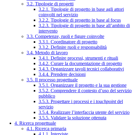
3.2. Tipologie di progetti
3.2.1. Tipologie di progetto in base agli attori
coinvolti nel servizio
3.2.2. Tipologie di progetto in base al focus
3.2.3. Tipologie di progetto in base all’ambito di
intervento
3.3. Competenze, ruoli e figure coinvolte
3.3.1. Coordinatore di progetto
3.3.2. Definire ruoli e responsabilità
3.4. Metodo di lavoro
3.4.1. Definire processi, strumenti e rituali
3.4.2. Curare la documentazione di progetto
3.4.3. Organizzare tavoli tecnici collaborativi
3.4.4. Prendere decisioni
3.5. Il processo progettuale
3.5.1. Organizzare il progetto e la sua gestione
3.5.2. Comprendere il contesto d’uso del servizio
pubblico
3.5.3. Progettare i processi e i
touchpoint
del
servizio
3.5.4. Realizzare l’interfaccia utente del servizio
3.5.5. Validare la soluzione ottenuta
4. Ricerca progettuale
4.1. Ricerca primaria
4.1.1. Interviste