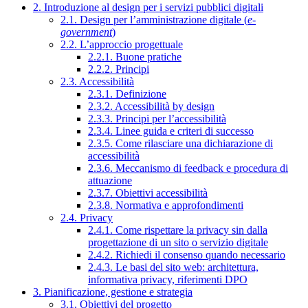
2. Introduzione al design per i servizi pubblici digitali
2.1. Design per l’amministrazione digitale (
e-
government
)
2.2. L’approccio progettuale
2.2.1. Buone pratiche
2.2.2. Principi
2.3. Accessibilità
2.3.1. Definizione
2.3.2. Accessibilità by design
2.3.3. Principi per l’accessibilità
2.3.4. Linee guida e criteri di successo
2.3.5. Come rilasciare una dichiarazione di
accessibilità
2.3.6. Meccanismo di feedback e procedura di
attuazione
2.3.7. Obiettivi accessibilità
2.3.8. Normativa e approfondimenti
2.4. Privacy
2.4.1. Come rispettare la privacy sin dalla
progettazione di un sito o servizio digitale
2.4.2. Richiedi il consenso quando necessario
2.4.3. Le basi del sito web: architettura,
informativa privacy, riferimenti DPO
3. Pianificazione, gestione e strategia
3.1. Obiettivi del progetto