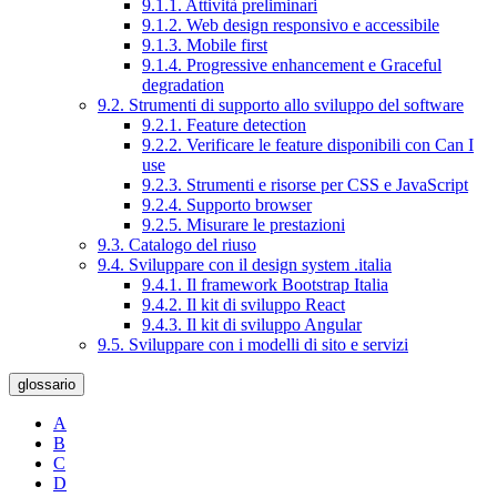
9.1.1. Attività preliminari
9.1.2. Web design responsivo e accessibile
9.1.3. Mobile first
9.1.4. Progressive enhancement e Graceful
degradation
9.2. Strumenti di supporto allo sviluppo del software
9.2.1. Feature detection
9.2.2. Verificare le feature disponibili con Can I
use
9.2.3. Strumenti e risorse per CSS e JavaScript
9.2.4. Supporto browser
9.2.5. Misurare le prestazioni
9.3. Catalogo del riuso
9.4. Sviluppare con il design system .italia
9.4.1. Il framework Bootstrap Italia
9.4.2. Il kit di sviluppo React
9.4.3. Il kit di sviluppo Angular
9.5. Sviluppare con i modelli di sito e servizi
glossario
A
B
C
D