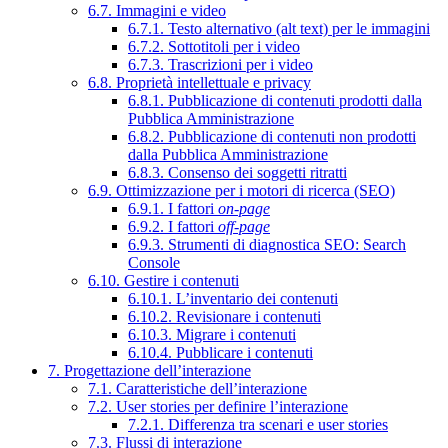
6.7. Immagini e video
6.7.1. Testo alternativo (alt text) per le immagini
6.7.2. Sottotitoli per i video
6.7.3. Trascrizioni per i video
6.8. Proprietà intellettuale e privacy
6.8.1. Pubblicazione di contenuti prodotti dalla
Pubblica Amministrazione
6.8.2. Pubblicazione di contenuti non prodotti
dalla Pubblica Amministrazione
6.8.3. Consenso dei soggetti ritratti
6.9. Ottimizzazione per i motori di ricerca (SEO)
6.9.1. I fattori
on-page
6.9.2. I fattori
off-page
6.9.3. Strumenti di diagnostica SEO: Search
Console
6.10. Gestire i contenuti
6.10.1. L’inventario dei contenuti
6.10.2. Revisionare i contenuti
6.10.3. Migrare i contenuti
6.10.4. Pubblicare i contenuti
7. Progettazione dell’interazione
7.1. Caratteristiche dell’interazione
7.2. User stories per definire l’interazione
7.2.1. Differenza tra scenari e user stories
7.3. Flussi di interazione