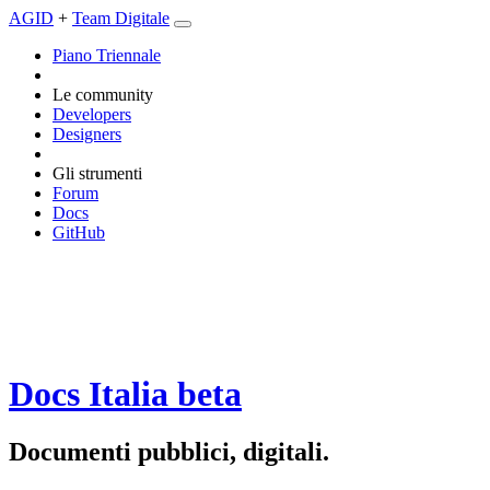
AGID
+
Team Digitale
Piano Triennale
Le community
Developers
Designers
Gli strumenti
Forum
Docs
GitHub
Docs Italia
beta
Documenti pubblici, digitali.