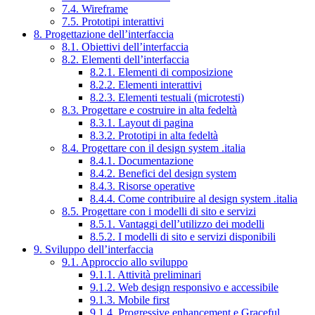
7.4. Wireframe
7.5. Prototipi interattivi
8. Progettazione dell’interfaccia
8.1. Obiettivi dell’interfaccia
8.2. Elementi dell’interfaccia
8.2.1. Elementi di composizione
8.2.2. Elementi interattivi
8.2.3. Elementi testuali (microtesti)
8.3. Progettare e costruire in alta fedeltà
8.3.1. Layout di pagina
8.3.2. Prototipi in alta fedeltà
8.4. Progettare con il design system .italia
8.4.1. Documentazione
8.4.2. Benefici del design system
8.4.3. Risorse operative
8.4.4. Come contribuire al design system .italia
8.5. Progettare con i modelli di sito e servizi
8.5.1. Vantaggi dell’utilizzo dei modelli
8.5.2. I modelli di sito e servizi disponibili
9. Sviluppo dell’interfaccia
9.1. Approccio allo sviluppo
9.1.1. Attività preliminari
9.1.2. Web design responsivo e accessibile
9.1.3. Mobile first
9.1.4. Progressive enhancement e Graceful