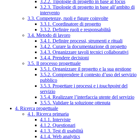
3.2.2. Tipologie di progetto in base al focus
3.2.3. Tipologie di progetto in base all’ambito di
intervento
3.3. Competenze, ruoli e figure coinvolte
3.3.1. Coordinatore di progetto
3.3.2. Definire ruoli e responsabilità
3.4. Metodo di lavoro
3.4.1. Definire processi, strumenti e rituali
3.4.2. Curare la documentazione di progetto
3.4.3. Organizzare tavoli tecnici collaborativi
3.4.4. Prendere decisioni
3.5. Il processo progettuale
3.5.1. Organizzare il progetto e la sua gestione
3.5.2. Comprendere il contesto d’uso del servizio
pubblico
3.5.3. Progettare i processi e i
touchpoint
del
servizio
3.5.4. Realizzare l’interfaccia utente del servizio
3.5.5. Validare la soluzione ottenuta
4. Ricerca progettuale
4.1. Ricerca primaria
4.1.1. Interviste
4.1.2. Questionari
4.1.3. Test di usabilità
4.1.4. Web analytics