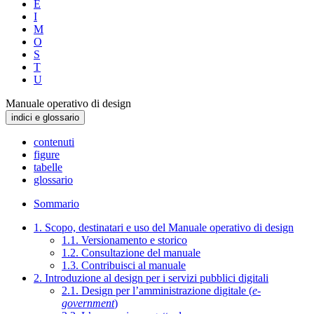
E
I
M
O
S
T
U
Manuale operativo di design
indici e glossario
contenuti
figure
tabelle
glossario
Sommario
1. Scopo, destinatari e uso del Manuale operativo di design
1.1. Versionamento e storico
1.2. Consultazione del manuale
1.3. Contribuisci al manuale
2. Introduzione al design per i servizi pubblici digitali
2.1. Design per l’amministrazione digitale (
e-
government
)