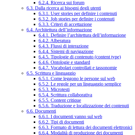
6.2.4. Ricerca sui forum
6.3. Dalla ricerca ai bisogni degli utenti
6.3.1. User stories per definire i contenuti
6.3.2. Job stories per definire i contenuti
6.3.3. Criteri di accettazione
6.4. Architettura dell’informazione
6.4.1. Definire l’architettura dell’informazione
6.4.2. Alberatura
6.4.3. Flussi di interazione
6.4.4. Sistemi di navigazione
6.4.5. Tipologie di contenuto (content type)
6.4.6. Ontologie e standard
6.4.7. Vocabolari controllati e tassonomie
6.5. Scrittura e linguaggio
6.5.1. Come leggono le persone sul web
6.5.2. Le regole per un linguaggio semplice
6.5.3. Microtesti
6.5.4. Scrittura collaborativa
6.5.5. Content critique
6.5.6. Traduzione e localizzazione dei contenuti
6.6. Documenti
6.6.1. I documenti vanno sul web
6.6.2. Tipi di documenti
6.6.3. Formato di lettura dei documenti elettronici
6.6.4. Modalità di produzione dei documenti