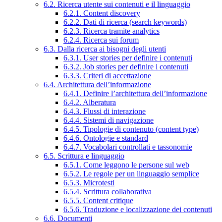
6.2. Ricerca utente sui contenuti e il linguaggio
6.2.1. Content discovery
6.2.2. Dati di ricerca (search keywords)
6.2.3. Ricerca tramite analytics
6.2.4. Ricerca sui forum
6.3. Dalla ricerca ai bisogni degli utenti
6.3.1. User stories per definire i contenuti
6.3.2. Job stories per definire i contenuti
6.3.3. Criteri di accettazione
6.4. Architettura dell’informazione
6.4.1. Definire l’architettura dell’informazione
6.4.2. Alberatura
6.4.3. Flussi di interazione
6.4.4. Sistemi di navigazione
6.4.5. Tipologie di contenuto (content type)
6.4.6. Ontologie e standard
6.4.7. Vocabolari controllati e tassonomie
6.5. Scrittura e linguaggio
6.5.1. Come leggono le persone sul web
6.5.2. Le regole per un linguaggio semplice
6.5.3. Microtesti
6.5.4. Scrittura collaborativa
6.5.5. Content critique
6.5.6. Traduzione e localizzazione dei contenuti
6.6. Documenti