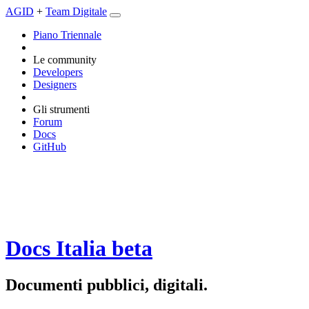
AGID
+
Team Digitale
Piano Triennale
Le community
Developers
Designers
Gli strumenti
Forum
Docs
GitHub
Docs Italia
beta
Documenti pubblici, digitali.