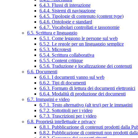
6.4.3. Flussi di interazione
6.4.4. Sistemi di navigazione
6.4.5. Tipologie di contenuto (content type)
6.4.6. Ontologie e standard
6.4.7. Vocabolari controllati e tassonomie
6.5. Scrittura e linguaggio
6.5.1. Come leggono le persone sul web
6.5.2. Le regole per un linguaggio semplice
6.5.3. Microtesti
6.5.4. Scrittura collaborativa
6.5.5. Content critique
6.5.6. Traduzione e localizzazione dei contenuti
6.6. Documenti
6.6.1. I documenti vanno sul web
6.6.2. Tipi di documenti
6.6.3. Formato di lettura dei documenti elettronici
6.6.4. Modalità di produzione dei documenti
6.7. Immagini e video
6.7.1. Testo alternativo (alt text) per le immagini
6.7.2. Sottotitoli per i video
6.7.3. Trascrizioni per i video
6.8. Proprietà intellettuale e privacy
6.8.1. Pubblicazione di contenuti prodotti dalla P
6.8.2. Pubblicazione di contenuti non prodotti dal