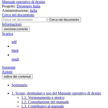
Manuale operativo di design
Progetto:
Designers Italia
Amministrazione:
italia
Cerca nel documento
Cerca nel documento
Informazioni
versione-corrente
Scarica
pdf
html
epub
Sorgente
Azioni
indice dei contenuti
Sommario
1. Scopo, destinatari e uso del Manuale operativo di design
1.1. Versionamento e storico
1.2. Consultazione del manuale
1.3. Contribuisci al manuale