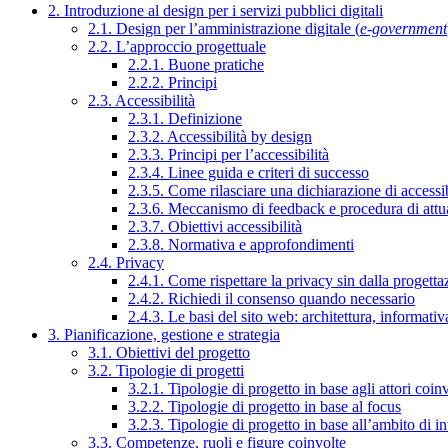
2. Introduzione al design per i servizi pubblici digitali
2.1. Design per l’amministrazione digitale (
e-government
2.2. L’approccio progettuale
2.2.1. Buone pratiche
2.2.2. Principi
2.3. Accessibilità
2.3.1. Definizione
2.3.2. Accessibilità by design
2.3.3. Principi per l’accessibilità
2.3.4. Linee guida e criteri di successo
2.3.5. Come rilasciare una dichiarazione di accessib
2.3.6. Meccanismo di feedback e procedura di attu
2.3.7. Obiettivi accessibilità
2.3.8. Normativa e approfondimenti
2.4. Privacy
2.4.1. Come rispettare la privacy sin dalla progettaz
2.4.2. Richiedi il consenso quando necessario
2.4.3. Le basi del sito web: architettura, informati
3. Pianificazione, gestione e strategia
3.1. Obiettivi del progetto
3.2. Tipologie di progetti
3.2.1. Tipologie di progetto in base agli attori coinv
3.2.2. Tipologie di progetto in base al focus
3.2.3. Tipologie di progetto in base all’ambito di i
3.3. Competenze, ruoli e figure coinvolte