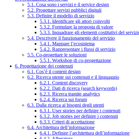
5.1. Cosa sono i servizi e il service design
5.2. Progettare servizi pubblici digitali
5.3. Definire il modello di servizio
5.3.1. Identificare gli attori coinvolti
5.3.2. Formulare la proposta di valore
5.3.3. Inquadrare gli elementi costitutivi del serviz
5.4. Descrivere il funzionamento del servizio
5.4.1. Mappare l’ecosistema
5.4.2. Rappresentare i flussi di servizio
5.5. Co-progettare le soluzioni
5.5.1. Workshop di co-progettazione
6. Progettazione dei contenuti
6.1. Cos’è il content design
6.2. Ricerca utente sui contenuti e il linguaggio
6.2.1. Content discovery
6.2.2. Dati di ricerca (search keywords)
6.2.3. Ricerca tramite analytics
6.2.4. Ricerca sui forum
6.3. Dalla ricerca ai bisogni degli utenti
6.3.1. User stories per definire i contenuti
6.3.2. Job stories per definire i contenuti
6.3.3. Criteri di accettazione
6.4. Architettura dell’informazione
6.4.1. Definire l’architettura dell’informazione
6.4.2. Alberatura