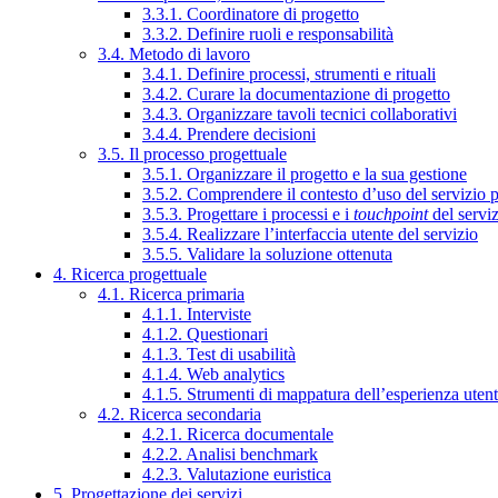
3.3.1. Coordinatore di progetto
3.3.2. Definire ruoli e responsabilità
3.4. Metodo di lavoro
3.4.1. Definire processi, strumenti e rituali
3.4.2. Curare la documentazione di progetto
3.4.3. Organizzare tavoli tecnici collaborativi
3.4.4. Prendere decisioni
3.5. Il processo progettuale
3.5.1. Organizzare il progetto e la sua gestione
3.5.2. Comprendere il contesto d’uso del servizio 
3.5.3. Progettare i processi e i
touchpoint
del servi
3.5.4. Realizzare l’interfaccia utente del servizio
3.5.5. Validare la soluzione ottenuta
4. Ricerca progettuale
4.1. Ricerca primaria
4.1.1. Interviste
4.1.2. Questionari
4.1.3. Test di usabilità
4.1.4. Web analytics
4.1.5. Strumenti di mappatura dell’esperienza uten
4.2. Ricerca secondaria
4.2.1. Ricerca documentale
4.2.2. Analisi benchmark
4.2.3. Valutazione euristica
5. Progettazione dei servizi