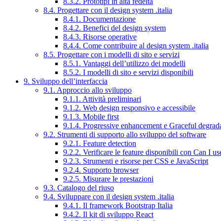
8.3.2. Prototipi in alta fedeltà
8.4. Progettare con il design system .italia
8.4.1. Documentazione
8.4.2. Benefici del design system
8.4.3. Risorse operative
8.4.4. Come contribuire al design system .italia
8.5. Progettare con i modelli di sito e servizi
8.5.1. Vantaggi dell’utilizzo dei modelli
8.5.2. I modelli di sito e servizi disponibili
9. Sviluppo dell’interfaccia
9.1. Approccio allo sviluppo
9.1.1. Attività preliminari
9.1.2. Web design responsivo e accessibile
9.1.3. Mobile first
9.1.4. Progressive enhancement e Graceful degrad
9.2. Strumenti di supporto allo sviluppo del software
9.2.1. Feature detection
9.2.2. Verificare le feature disponibili con Can I us
9.2.3. Strumenti e risorse per CSS e JavaScript
9.2.4. Supporto browser
9.2.5. Misurare le prestazioni
9.3. Catalogo del riuso
9.4. Sviluppare con il design system .italia
9.4.1. Il framework Bootstrap Italia
9.4.2. Il kit di sviluppo React