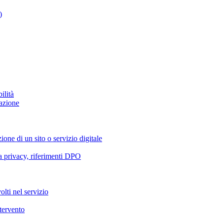
)
ilità
azione
ione di un sito o servizio digitale
va privacy, riferimenti DPO
olti nel servizio
ntervento