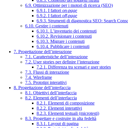
6.8.3. Consenso dei soggetti ritratti
6.9. Ottimizzazione per i motori di ricerca (SEO)
6.9.1. I fattori
on-page
6.9.2. I fattori
off-page
6.9.3. Strumenti di diagnostica SEO: Search Cons
6.10. Gestire i contenuti
6.10.1. L’inventario dei contenuti
6.10.2. Revisionare i contenuti
6.10.3. Migrare i contenuti
6.10.4. Pubblicare i contenuti
7. Progettazione dell’interazione
7.1. Caratteristiche dell’interazione
7.2. User stories per definire l’interazione
7.2.1. Differenza tra scenari e user stories
7.3. Flussi di interazione
7.4. Wireframe
7.5. Prototipi interattivi
8. Progettazione dell’interfaccia
8.1. Obiettivi dell’interfaccia
8.2. Elementi dell’interfaccia
8.2.1. Elementi di composizione
8.2.2. Elementi interattivi
8.2.3. Elementi testuali (microtesti)
8.3. Progettare e costruire in alta fedeltà
8.3.1. Layout di pagina