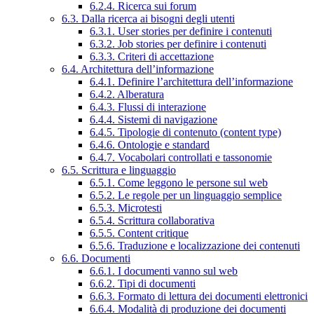
6.2.4. Ricerca sui forum
6.3. Dalla ricerca ai bisogni degli utenti
6.3.1. User stories per definire i contenuti
6.3.2. Job stories per definire i contenuti
6.3.3. Criteri di accettazione
6.4. Architettura dell’informazione
6.4.1. Definire l’architettura dell’informazione
6.4.2. Alberatura
6.4.3. Flussi di interazione
6.4.4. Sistemi di navigazione
6.4.5. Tipologie di contenuto (content type)
6.4.6. Ontologie e standard
6.4.7. Vocabolari controllati e tassonomie
6.5. Scrittura e linguaggio
6.5.1. Come leggono le persone sul web
6.5.2. Le regole per un linguaggio semplice
6.5.3. Microtesti
6.5.4. Scrittura collaborativa
6.5.5. Content critique
6.5.6. Traduzione e localizzazione dei contenuti
6.6. Documenti
6.6.1. I documenti vanno sul web
6.6.2. Tipi di documenti
6.6.3. Formato di lettura dei documenti elettronici
6.6.4. Modalità di produzione dei documenti