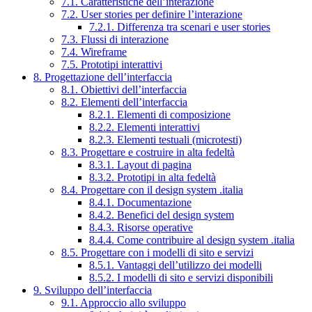
7.1. Caratteristiche dell’interazione
7.2. User stories per definire l’interazione
7.2.1. Differenza tra scenari e user stories
7.3. Flussi di interazione
7.4. Wireframe
7.5. Prototipi interattivi
8. Progettazione dell’interfaccia
8.1. Obiettivi dell’interfaccia
8.2. Elementi dell’interfaccia
8.2.1. Elementi di composizione
8.2.2. Elementi interattivi
8.2.3. Elementi testuali (microtesti)
8.3. Progettare e costruire in alta fedeltà
8.3.1. Layout di pagina
8.3.2. Prototipi in alta fedeltà
8.4. Progettare con il design system .italia
8.4.1. Documentazione
8.4.2. Benefici del design system
8.4.3. Risorse operative
8.4.4. Come contribuire al design system .italia
8.5. Progettare con i modelli di sito e servizi
8.5.1. Vantaggi dell’utilizzo dei modelli
8.5.2. I modelli di sito e servizi disponibili
9. Sviluppo dell’interfaccia
9.1. Approccio allo sviluppo