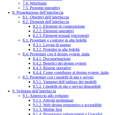
7.4. Wireframe
7.5. Prototipi interattivi
8. Progettazione dell’interfaccia
8.1. Obiettivi dell’interfaccia
8.2. Elementi dell’interfaccia
8.2.1. Elementi di composizione
8.2.2. Elementi interattivi
8.2.3. Elementi testuali (microtesti)
8.3. Progettare e costruire in alta fedeltà
8.3.1. Layout di pagina
8.3.2. Prototipi in alta fedeltà
8.4. Progettare con il design system .italia
8.4.1. Documentazione
8.4.2. Benefici del design system
8.4.3. Risorse operative
8.4.4. Come contribuire al design system .italia
8.5. Progettare con i modelli di sito e servizi
8.5.1. Vantaggi dell’utilizzo dei modelli
8.5.2. I modelli di sito e servizi disponibili
9. Sviluppo dell’interfaccia
9.1. Approccio allo sviluppo
9.1.1. Attività preliminari
9.1.2. Web design responsivo e accessibile
9.1.3. Mobile first
9.1.4. Progressive enhancement e Graceful