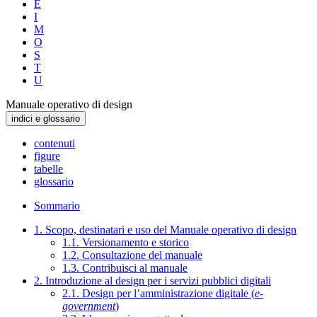
E
I
M
O
S
T
U
Manuale operativo di design
indici e glossario
contenuti
figure
tabelle
glossario
Sommario
1. Scopo, destinatari e uso del Manuale operativo di design
1.1. Versionamento e storico
1.2. Consultazione del manuale
1.3. Contribuisci al manuale
2. Introduzione al design per i servizi pubblici digitali
2.1. Design per l’amministrazione digitale (
e-
government
)