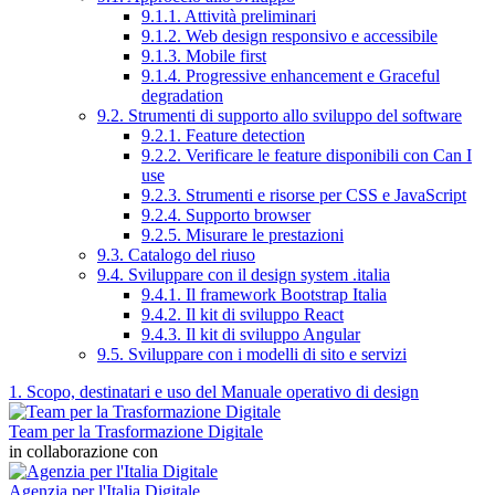
9.1.1. Attività preliminari
9.1.2. Web design responsivo e accessibile
9.1.3. Mobile first
9.1.4. Progressive enhancement e Graceful
degradation
9.2. Strumenti di supporto allo sviluppo del software
9.2.1. Feature detection
9.2.2. Verificare le feature disponibili con Can I
use
9.2.3. Strumenti e risorse per CSS e JavaScript
9.2.4. Supporto browser
9.2.5. Misurare le prestazioni
9.3. Catalogo del riuso
9.4. Sviluppare con il design system .italia
9.4.1. Il framework Bootstrap Italia
9.4.2. Il kit di sviluppo React
9.4.3. Il kit di sviluppo Angular
9.5. Sviluppare con i modelli di sito e servizi
1. Scopo, destinatari e uso del Manuale operativo di design
Team per la Trasformazione Digitale
in collaborazione con
Agenzia per l'Italia Digitale