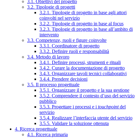
3.1. Obiettivi del progetto
3.2. Tipologie di progetti
3.2.1. Tipologie di progetto in base agli attori
coinvolti nel servizio
3.2.2. Tipologie di progetto in base al focus
3.2.3. Tipologie di progetto in base all’ambito di
intervento
3.3. Competenze, ruoli e figure coinvolte
3.3.1. Coordinatore di progetto
3.3.2. Definire ruoli e responsabilità
3.4. Metodo di lavoro
3.4.1. Definire processi, strumenti e rituali
3.4.2. Curare la documentazione di progetto
3.4.3. Organizzare tavoli tecnici collaborativi
3.4.4. Prendere decisioni
3.5. Il processo progettuale
3.5.1. Organizzare il progetto e la sua gestione
3.5.2. Comprendere il contesto d’uso del servizio
pubblico
3.5.3. Progettare i processi e i
touchpoint
del
servizio
3.5.4. Realizzare l’interfaccia utente del servizio
3.5.5. Validare la soluzione ottenuta
4. Ricerca progettuale
4.1. Ricerca primaria