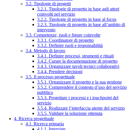
3.2. Tipologie di progetti
3.2.1. Tipologie di progetto in base agli attori
coinvolti nel servizio
3.2.2. Tipologie di progetto in base al focus
3.2.3. Tipologie di progetto in base all’ambito di
intervento
3.3. Competenze, ruoli e figure coinvolte
3.3.1. Coordinatore di progetto
3.3.2. Definire ruoli e responsabilità
3.4. Metodo di lavoro
3.4.1. Definire processi, strumenti e rituali
3.4.2. Curare la documentazione di progetto
3.4.3. Organizzare tavoli tecnici collaborativi
3.4.4. Prendere decisioni
3.5. Il processo progettuale
3.5.1. Organizzare il progetto e la sua gestione
3.5.2. Comprendere il contesto d’uso del servizio
pubblico
3.5.3. Progettare i processi e i
touchpoint
del
servizio
3.5.4. Realizzare l’interfaccia utente del servizio
3.5.5. Validare la soluzione ottenuta
4. Ricerca progettuale
4.1. Ricerca primaria
4.1.1. Interviste