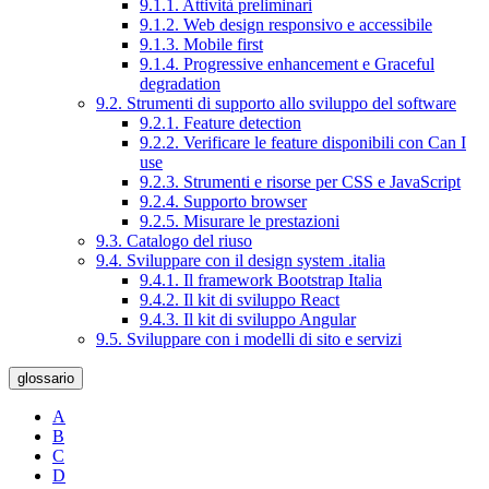
9.1.1. Attività preliminari
9.1.2. Web design responsivo e accessibile
9.1.3. Mobile first
9.1.4. Progressive enhancement e Graceful
degradation
9.2. Strumenti di supporto allo sviluppo del software
9.2.1. Feature detection
9.2.2. Verificare le feature disponibili con Can I
use
9.2.3. Strumenti e risorse per CSS e JavaScript
9.2.4. Supporto browser
9.2.5. Misurare le prestazioni
9.3. Catalogo del riuso
9.4. Sviluppare con il design system .italia
9.4.1. Il framework Bootstrap Italia
9.4.2. Il kit di sviluppo React
9.4.3. Il kit di sviluppo Angular
9.5. Sviluppare con i modelli di sito e servizi
glossario
A
B
C
D