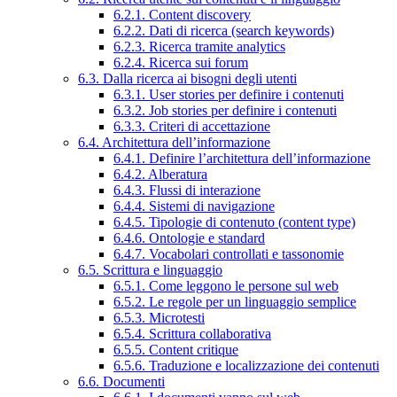
6.2.1. Content discovery
6.2.2. Dati di ricerca (search keywords)
6.2.3. Ricerca tramite analytics
6.2.4. Ricerca sui forum
6.3. Dalla ricerca ai bisogni degli utenti
6.3.1. User stories per definire i contenuti
6.3.2. Job stories per definire i contenuti
6.3.3. Criteri di accettazione
6.4. Architettura dell’informazione
6.4.1. Definire l’architettura dell’informazione
6.4.2. Alberatura
6.4.3. Flussi di interazione
6.4.4. Sistemi di navigazione
6.4.5. Tipologie di contenuto (content type)
6.4.6. Ontologie e standard
6.4.7. Vocabolari controllati e tassonomie
6.5. Scrittura e linguaggio
6.5.1. Come leggono le persone sul web
6.5.2. Le regole per un linguaggio semplice
6.5.3. Microtesti
6.5.4. Scrittura collaborativa
6.5.5. Content critique
6.5.6. Traduzione e localizzazione dei contenuti
6.6. Documenti