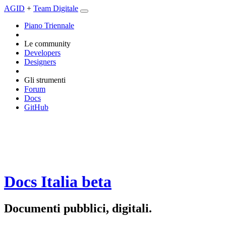
AGID
+
Team Digitale
Piano Triennale
Le community
Developers
Designers
Gli strumenti
Forum
Docs
GitHub
Docs Italia
beta
Documenti pubblici, digitali.