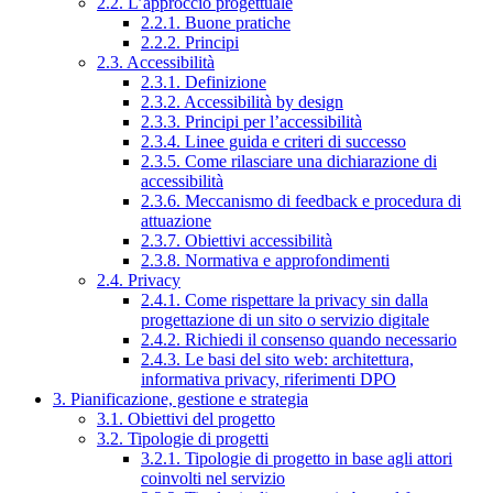
2.2. L’approccio progettuale
2.2.1. Buone pratiche
2.2.2. Principi
2.3. Accessibilità
2.3.1. Definizione
2.3.2. Accessibilità by design
2.3.3. Principi per l’accessibilità
2.3.4. Linee guida e criteri di successo
2.3.5. Come rilasciare una dichiarazione di
accessibilità
2.3.6. Meccanismo di feedback e procedura di
attuazione
2.3.7. Obiettivi accessibilità
2.3.8. Normativa e approfondimenti
2.4. Privacy
2.4.1. Come rispettare la privacy sin dalla
progettazione di un sito o servizio digitale
2.4.2. Richiedi il consenso quando necessario
2.4.3. Le basi del sito web: architettura,
informativa privacy, riferimenti DPO
3. Pianificazione, gestione e strategia
3.1. Obiettivi del progetto
3.2. Tipologie di progetti
3.2.1. Tipologie di progetto in base agli attori
coinvolti nel servizio