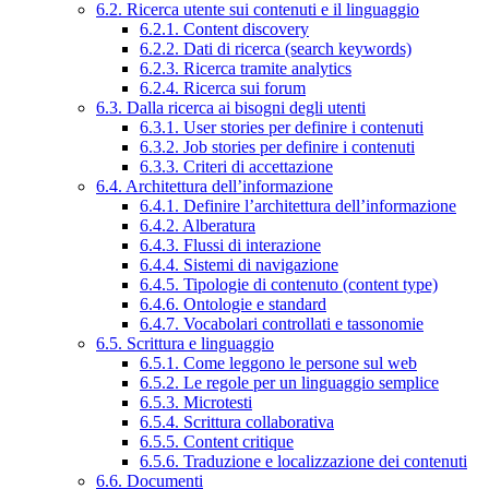
6.2. Ricerca utente sui contenuti e il linguaggio
6.2.1. Content discovery
6.2.2. Dati di ricerca (search keywords)
6.2.3. Ricerca tramite analytics
6.2.4. Ricerca sui forum
6.3. Dalla ricerca ai bisogni degli utenti
6.3.1. User stories per definire i contenuti
6.3.2. Job stories per definire i contenuti
6.3.3. Criteri di accettazione
6.4. Architettura dell’informazione
6.4.1. Definire l’architettura dell’informazione
6.4.2. Alberatura
6.4.3. Flussi di interazione
6.4.4. Sistemi di navigazione
6.4.5. Tipologie di contenuto (content type)
6.4.6. Ontologie e standard
6.4.7. Vocabolari controllati e tassonomie
6.5. Scrittura e linguaggio
6.5.1. Come leggono le persone sul web
6.5.2. Le regole per un linguaggio semplice
6.5.3. Microtesti
6.5.4. Scrittura collaborativa
6.5.5. Content critique
6.5.6. Traduzione e localizzazione dei contenuti
6.6. Documenti