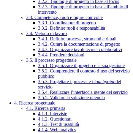
3.2.2. Tipologie di progetto in base al focus
3.2.3. Tipologie di progetto in base all’ambito di
intervento
3.3. Competenze, ruoli e figure coinvolte
3.3.1. Coordinatore di progetto
3.3.2. Definire ruoli e responsabilità
3.4. Metodo di lavoro
3.4.1. Definire processi, strumenti e rituali
3.4.2. Curare la documentazione di progetto
3.4.3. Organizzare tavoli tecnici collaborativi
3.4.4. Prendere decisioni
3.5. Il processo progettuale
3.5.1. Organizzare il progetto e la sua gestione
3.5.2. Comprendere il contesto d’uso del servizio
pubblico
3.5.3. Progettare i processi e i
touchpoint
del
servizio
3.5.4. Realizzare l’interfaccia utente del servizio
3.5.5. Validare la soluzione ottenuta
4. Ricerca progettuale
4.1. Ricerca primaria
4.1.1. Interviste
4.1.2. Questionari
4.1.3. Test di usabilità
4.1.4. Web analytics