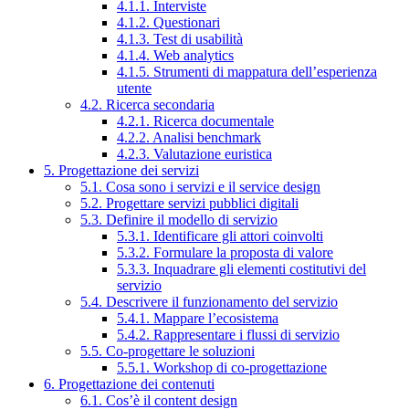
4.1.1. Interviste
4.1.2. Questionari
4.1.3. Test di usabilità
4.1.4. Web analytics
4.1.5. Strumenti di mappatura dell’esperienza
utente
4.2. Ricerca secondaria
4.2.1. Ricerca documentale
4.2.2. Analisi benchmark
4.2.3. Valutazione euristica
5. Progettazione dei servizi
5.1. Cosa sono i servizi e il service design
5.2. Progettare servizi pubblici digitali
5.3. Definire il modello di servizio
5.3.1. Identificare gli attori coinvolti
5.3.2. Formulare la proposta di valore
5.3.3. Inquadrare gli elementi costitutivi del
servizio
5.4. Descrivere il funzionamento del servizio
5.4.1. Mappare l’ecosistema
5.4.2. Rappresentare i flussi di servizio
5.5. Co-progettare le soluzioni
5.5.1. Workshop di co-progettazione
6. Progettazione dei contenuti
6.1. Cos’è il content design