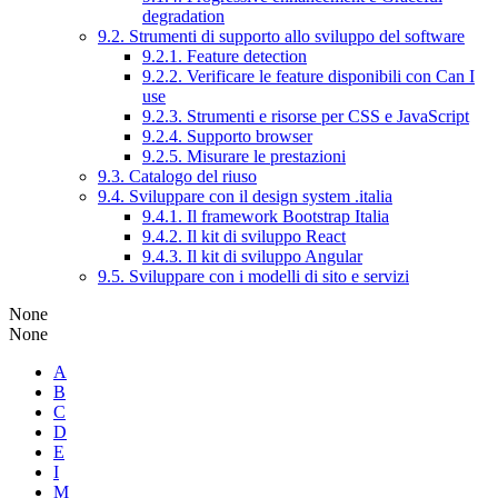
degradation
9.2. Strumenti di supporto allo sviluppo del software
9.2.1. Feature detection
9.2.2. Verificare le feature disponibili con Can I
use
9.2.3. Strumenti e risorse per CSS e JavaScript
9.2.4. Supporto browser
9.2.5. Misurare le prestazioni
9.3. Catalogo del riuso
9.4. Sviluppare con il design system .italia
9.4.1. Il framework Bootstrap Italia
9.4.2. Il kit di sviluppo React
9.4.3. Il kit di sviluppo Angular
9.5. Sviluppare con i modelli di sito e servizi
None
None
A
B
C
D
E
I
M