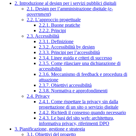
2. Introduzione al design per i servizi pubblici digitali
2.1. Design per l’amministrazione digitale (
e-
government
)
2.2. L’approccio progettuale
2.2.1. Buone pratiche
2.2.2. Principi
2.3. Accessibilità
2.3.1. Definizione
2.3.2. Accessibilità by design
2.3.3. Principi per l’accessibilità
2.3.4. Linee guida e criteri di successo
2.3.5. Come rilasciare una dichiarazione di
accessibilità
2.3.6. Meccanismo di feedback e procedura di
attuazione
2.3.7. Obiettivi accessibilità
2.3.8. Normativa e approfondimenti
2.4. Privacy
2.4.1. Come rispettare la privacy sin dalla
progettazione di un sito o servizio digitale
2.4.2. Richiedi il consenso quando necessario
2.4.3. Le basi del sito web: architettura,
informativa privacy, riferimenti DPO
3. Pianificazione, gestione e strategia
3.1. Obiettivi del progetto