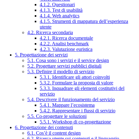
4.1.2. Questionari
4.1.3. Test di usabilità
4.1.4. Web analytics
4.1.5. Strumenti di mappatura dell’esperienza
utente
4.2. Ricerca secondaria
4.2.1. Ricerca documentale
4.2.2. Analisi benchmark
4.2.3. Valutazione euristica
5. Progettazione dei servizi
5.1. Cosa sono i servizi e il service design
5.2. Progettare servizi pubblici digitali
5.3. Definire il modello di servizio
5.3.1. Identificare gli attori coinvolti
5.3.2. Formulare la proposta di valore
5.3.3. Inquadrare gli elementi costitutivi del
servizio
5.4. Descrivere il funzionamento del servizio
5.4.1. Mappare l’ecosistema
5.4.2. Rappresentare i flussi di servizio
5.5. Co-progettare le soluzioni
5.5.1. Workshop di co-progettazione
6. Progettazione dei contenuti
6.1. Cos’è il content design
6.2. Ricerca utente sui contenuti e il linguaggio