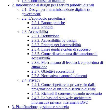
1.3. Contribuisci al manuale
2. Introduzione al design per i servizi pubblici digitali
2.1. Design per l’amministrazione digitale (
e-
government
)
2.2. L’approccio progettuale
2.2.1. Buone pratiche
2.2.2. Principi
2.3. Accessibilità
2.3.1. Definizione
2.3.2. Accessibilità by design
2.3.3. Principi per l’accessibilità
2.3.4. Linee guida e criteri di successo
2.3.5. Come rilasciare una dichiarazione di
accessibilità
2.3.6. Meccanismo di feedback e procedura di
attuazione
2.3.7. Obiettivi accessibilità
2.3.8. Normativa e approfondimenti
2.4. Privacy
2.4.1. Come rispettare la privacy sin dalla
progettazione di un sito o servizio digitale
2.4.2. Richiedi il consenso quando necessario
2.4.3. Le basi del sito web: architettura,
informativa privacy, riferimenti DPO
3. Pianificazione, gestione e strategia