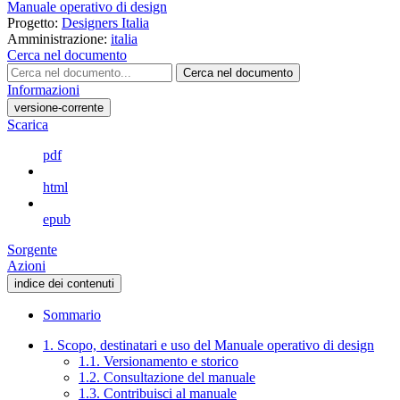
Manuale operativo di design
Progetto:
Designers Italia
Amministrazione:
italia
Cerca nel documento
Cerca nel documento
Informazioni
versione-corrente
Scarica
pdf
html
epub
Sorgente
Azioni
indice dei contenuti
Sommario
1. Scopo, destinatari e uso del Manuale operativo di design
1.1. Versionamento e storico
1.2. Consultazione del manuale
1.3. Contribuisci al manuale