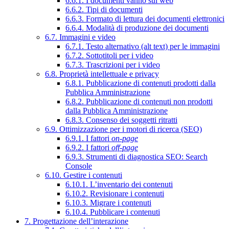
6.6.1. I documenti vanno sul web
6.6.2. Tipi di documenti
6.6.3. Formato di lettura dei documenti elettronici
6.6.4. Modalità di produzione dei documenti
6.7. Immagini e video
6.7.1. Testo alternativo (alt text) per le immagini
6.7.2. Sottotitoli per i video
6.7.3. Trascrizioni per i video
6.8. Proprietà intellettuale e privacy
6.8.1. Pubblicazione di contenuti prodotti dalla
Pubblica Amministrazione
6.8.2. Pubblicazione di contenuti non prodotti
dalla Pubblica Amministrazione
6.8.3. Consenso dei soggetti ritratti
6.9. Ottimizzazione per i motori di ricerca (SEO)
6.9.1. I fattori
on-page
6.9.2. I fattori
off-page
6.9.3. Strumenti di diagnostica SEO: Search
Console
6.10. Gestire i contenuti
6.10.1. L’inventario dei contenuti
6.10.2. Revisionare i contenuti
6.10.3. Migrare i contenuti
6.10.4. Pubblicare i contenuti
7. Progettazione dell’interazione