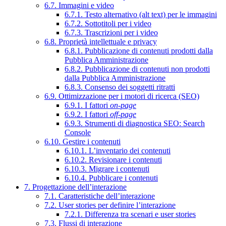
6.7. Immagini e video
6.7.1. Testo alternativo (alt text) per le immagini
6.7.2. Sottotitoli per i video
6.7.3. Trascrizioni per i video
6.8. Proprietà intellettuale e privacy
6.8.1. Pubblicazione di contenuti prodotti dalla
Pubblica Amministrazione
6.8.2. Pubblicazione di contenuti non prodotti
dalla Pubblica Amministrazione
6.8.3. Consenso dei soggetti ritratti
6.9. Ottimizzazione per i motori di ricerca (SEO)
6.9.1. I fattori
on-page
6.9.2. I fattori
off-page
6.9.3. Strumenti di diagnostica SEO: Search
Console
6.10. Gestire i contenuti
6.10.1. L’inventario dei contenuti
6.10.2. Revisionare i contenuti
6.10.3. Migrare i contenuti
6.10.4. Pubblicare i contenuti
7. Progettazione dell’interazione
7.1. Caratteristiche dell’interazione
7.2. User stories per definire l’interazione
7.2.1. Differenza tra scenari e user stories
7.3. Flussi di interazione