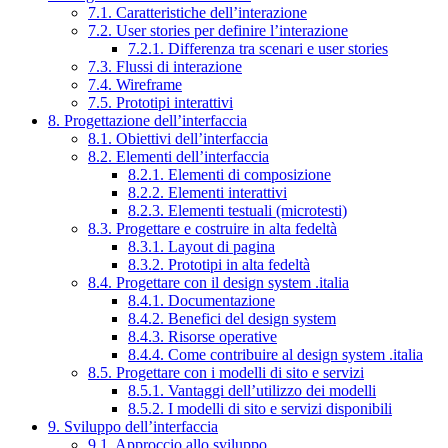
7.1. Caratteristiche dell’interazione
7.2. User stories per definire l’interazione
7.2.1. Differenza tra scenari e user stories
7.3. Flussi di interazione
7.4. Wireframe
7.5. Prototipi interattivi
8. Progettazione dell’interfaccia
8.1. Obiettivi dell’interfaccia
8.2. Elementi dell’interfaccia
8.2.1. Elementi di composizione
8.2.2. Elementi interattivi
8.2.3. Elementi testuali (microtesti)
8.3. Progettare e costruire in alta fedeltà
8.3.1. Layout di pagina
8.3.2. Prototipi in alta fedeltà
8.4. Progettare con il design system .italia
8.4.1. Documentazione
8.4.2. Benefici del design system
8.4.3. Risorse operative
8.4.4. Come contribuire al design system .italia
8.5. Progettare con i modelli di sito e servizi
8.5.1. Vantaggi dell’utilizzo dei modelli
8.5.2. I modelli di sito e servizi disponibili
9. Sviluppo dell’interfaccia
9.1. Approccio allo sviluppo