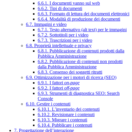
6.6.1. I documenti vanno sul web
6.6.2. Tipi di documenti
6.6.3. Formato di lettura dei documenti elettronici
6.6.4. Modalità di produzione dei documenti
6.7. Immagini e video
6.7.1. Testo alternativo (alt text) per le immagini
6.7.2. Sottotitoli per i video
6.7.3. Trascrizioni per i video
6.8. Proprietà intellettuale e privacy
6.8.1. Pubblicazione di contenuti prodotti dalla
Pubblica Amministrazione
6.8.2. Pubblicazione di contenuti non prodotti
dalla Pubblica Amministrazione
6.8.3. Consenso dei soggetti ritratti
6.9. Ottimizzazione per i motori di ricerca (SEO)
6.9.1. I fattori
on-page
6.9.2. I fattori
off-page
6.9.3. Strumenti di diagnostica SEO: Search
Console
6.10. Gestire i contenuti
6.10.1. L’inventario dei contenuti
6.10.2. Revisionare i contenuti
6.10.3. Migrare i contenuti
6.10.4. Pubblicare i contenuti
7. Progettazione dell’interazione