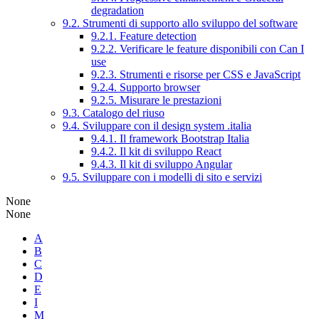
degradation
9.2. Strumenti di supporto allo sviluppo del software
9.2.1. Feature detection
9.2.2. Verificare le feature disponibili con Can I
use
9.2.3. Strumenti e risorse per CSS e JavaScript
9.2.4. Supporto browser
9.2.5. Misurare le prestazioni
9.3. Catalogo del riuso
9.4. Sviluppare con il design system .italia
9.4.1. Il framework Bootstrap Italia
9.4.2. Il kit di sviluppo React
9.4.3. Il kit di sviluppo Angular
9.5. Sviluppare con i modelli di sito e servizi
None
None
A
B
C
D
E
I
M