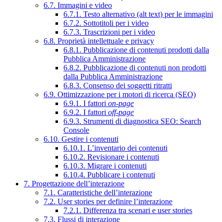
6.7. Immagini e video
6.7.1. Testo alternativo (alt text) per le immagini
6.7.2. Sottotitoli per i video
6.7.3. Trascrizioni per i video
6.8. Proprietà intellettuale e privacy
6.8.1. Pubblicazione di contenuti prodotti dalla
Pubblica Amministrazione
6.8.2. Pubblicazione di contenuti non prodotti
dalla Pubblica Amministrazione
6.8.3. Consenso dei soggetti ritratti
6.9. Ottimizzazione per i motori di ricerca (SEO)
6.9.1. I fattori
on-page
6.9.2. I fattori
off-page
6.9.3. Strumenti di diagnostica SEO: Search
Console
6.10. Gestire i contenuti
6.10.1. L’inventario dei contenuti
6.10.2. Revisionare i contenuti
6.10.3. Migrare i contenuti
6.10.4. Pubblicare i contenuti
7. Progettazione dell’interazione
7.1. Caratteristiche dell’interazione
7.2. User stories per definire l’interazione
7.2.1. Differenza tra scenari e user stories
7.3. Flussi di interazione