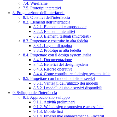
7.4. Wireframe
7.5. Prototipi interattivi
8. Progettazione dell’interfaccia
8.1. Obiettivi dell’interfaccia
8.2. Elementi dell’interfaccia
8.2.1. Elementi di composizione
8.2.2. Elementi interattivi
8.2.3. Elementi testuali (microtesti)
8.3. Progettare e costruire in alta fedeltà
8.3.1. Layout di pagina
8.3.2. Prototipi in alta fedeltà
8.4. Progettare con il design system .italia
8.4.1. Documentazione
8.4.2. Benefici del design system
8.4.3. Risorse operative
8.4.4. Come contribuire al design system .italia
8.5. Progettare con i modelli di sito e servizi
8.5.1. Vantaggi dell’utilizzo dei modelli
8.5.2. I modelli di sito e servizi disponibili
9. Sviluppo dell’interfaccia
9.1. Approccio allo sviluppo
9.1.1. Attività preliminari
9.1.2. Web design responsivo e accessibile
9.1.3. Mobile first
9.1.4. Progressive enhancement e Graceful