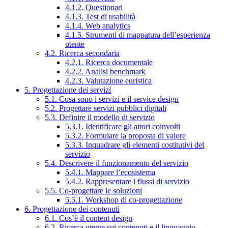
4.1.2. Questionari
4.1.3. Test di usabilità
4.1.4. Web analytics
4.1.5. Strumenti di mappatura dell’esperienza
utente
4.2. Ricerca secondaria
4.2.1. Ricerca documentale
4.2.2. Analisi benchmark
4.2.3. Valutazione euristica
5. Progettazione dei servizi
5.1. Cosa sono i servizi e il service design
5.2. Progettare servizi pubblici digitali
5.3. Definire il modello di servizio
5.3.1. Identificare gli attori coinvolti
5.3.2. Formulare la proposta di valore
5.3.3. Inquadrare gli elementi costitutivi del
servizio
5.4. Descrivere il funzionamento del servizio
5.4.1. Mappare l’ecosistema
5.4.2. Rappresentare i flussi di servizio
5.5. Co-progettare le soluzioni
5.5.1. Workshop di co-progettazione
6. Progettazione dei contenuti
6.1. Cos’è il content design
6.2. Ricerca utente sui contenuti e il linguaggio