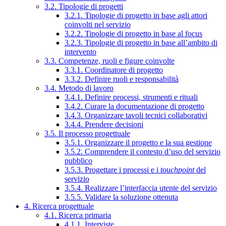
3.2. Tipologie di progetti
3.2.1. Tipologie di progetto in base agli attori
coinvolti nel servizio
3.2.2. Tipologie di progetto in base al focus
3.2.3. Tipologie di progetto in base all’ambito di
intervento
3.3. Competenze, ruoli e figure coinvolte
3.3.1. Coordinatore di progetto
3.3.2. Definire ruoli e responsabilità
3.4. Metodo di lavoro
3.4.1. Definire processi, strumenti e rituali
3.4.2. Curare la documentazione di progetto
3.4.3. Organizzare tavoli tecnici collaborativi
3.4.4. Prendere decisioni
3.5. Il processo progettuale
3.5.1. Organizzare il progetto e la sua gestione
3.5.2. Comprendere il contesto d’uso del servizio
pubblico
3.5.3. Progettare i processi e i
touchpoint
del
servizio
3.5.4. Realizzare l’interfaccia utente del servizio
3.5.5. Validare la soluzione ottenuta
4. Ricerca progettuale
4.1. Ricerca primaria
4.1.1. Interviste