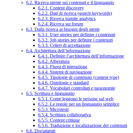
6.2. Ricerca utente sui contenuti e il linguaggio
6.2.1. Content discovery
6.2.2. Dati di ricerca (search keywords)
6.2.3. Ricerca tramite analytics
6.2.4. Ricerca sui forum
6.3. Dalla ricerca ai bisogni degli utenti
6.3.1. User stories per definire i contenuti
6.3.2. Job stories per definire i contenuti
6.3.3. Criteri di accettazione
6.4. Architettura dell’informazione
6.4.1. Definire l’architettura dell’informazione
6.4.2. Alberatura
6.4.3. Flussi di interazione
6.4.4. Sistemi di navigazione
6.4.5. Tipologie di contenuto (content type)
6.4.6. Ontologie e standard
6.4.7. Vocabolari controllati e tassonomie
6.5. Scrittura e linguaggio
6.5.1. Come leggono le persone sul web
6.5.2. Le regole per un linguaggio semplice
6.5.3. Microtesti
6.5.4. Scrittura collaborativa
6.5.5. Content critique
6.5.6. Traduzione e localizzazione dei contenuti
6.6. Documenti