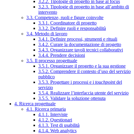
3.2.2. Tipologie di progetto in base al focus
3.2.3. Tipologie di progetto in base all’ambito di
intervento
3.3. Competenze, ruoli e figure coinvolte
3.3.1. Coordinatore di progetto
3.3.2. Definire ruoli e responsabilità
3.4. Metodo di lavoro
3.4.1. Definire processi, strumenti e rituali
3.4.2. Curare la documentazione di progetto
3.4.3. Organizzare tavoli tecnici collaborativi
3.4.4. Prendere decisioni
3.5. Il processo progettuale
3.5.1. Organizzare il progetto e la sua gestione
3.5.2. Comprendere il contesto d’uso del servizio
pubblico
3.5.3. Progettare i processi e i
touchpoint
del
servizio
3.5.4. Realizzare l’interfaccia utente del servizio
3.5.5. Validare la soluzione ottenuta
4. Ricerca progettuale
4.1. Ricerca primaria
4.1.1. Interviste
4.1.2. Questionari
4.1.3. Test di usabilità
4.1.4. Web analytics