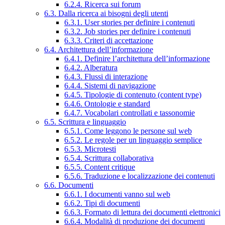
6.2.4. Ricerca sui forum
6.3. Dalla ricerca ai bisogni degli utenti
6.3.1. User stories per definire i contenuti
6.3.2. Job stories per definire i contenuti
6.3.3. Criteri di accettazione
6.4. Architettura dell’informazione
6.4.1. Definire l’architettura dell’informazione
6.4.2. Alberatura
6.4.3. Flussi di interazione
6.4.4. Sistemi di navigazione
6.4.5. Tipologie di contenuto (content type)
6.4.6. Ontologie e standard
6.4.7. Vocabolari controllati e tassonomie
6.5. Scrittura e linguaggio
6.5.1. Come leggono le persone sul web
6.5.2. Le regole per un linguaggio semplice
6.5.3. Microtesti
6.5.4. Scrittura collaborativa
6.5.5. Content critique
6.5.6. Traduzione e localizzazione dei contenuti
6.6. Documenti
6.6.1. I documenti vanno sul web
6.6.2. Tipi di documenti
6.6.3. Formato di lettura dei documenti elettronici
6.6.4. Modalità di produzione dei documenti