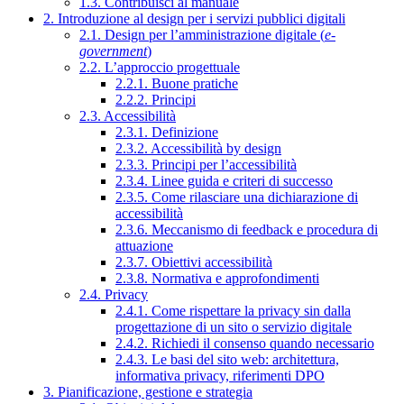
1.3. Contribuisci al manuale
2. Introduzione al design per i servizi pubblici digitali
2.1. Design per l’amministrazione digitale (
e-
government
)
2.2. L’approccio progettuale
2.2.1. Buone pratiche
2.2.2. Principi
2.3. Accessibilità
2.3.1. Definizione
2.3.2. Accessibilità by design
2.3.3. Principi per l’accessibilità
2.3.4. Linee guida e criteri di successo
2.3.5. Come rilasciare una dichiarazione di
accessibilità
2.3.6. Meccanismo di feedback e procedura di
attuazione
2.3.7. Obiettivi accessibilità
2.3.8. Normativa e approfondimenti
2.4. Privacy
2.4.1. Come rispettare la privacy sin dalla
progettazione di un sito o servizio digitale
2.4.2. Richiedi il consenso quando necessario
2.4.3. Le basi del sito web: architettura,
informativa privacy, riferimenti DPO
3. Pianificazione, gestione e strategia