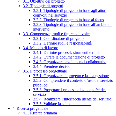
3.1. Obiettivi del progetto
3.2. Tipologie di progetti
3.2.1. Tipologie di progetto in base agli attori
coinvolti nel servizio
3.2.2. Tipologie di progetto in base al focus
3.2.3. Tipologie di progetto in base all’ambito di
intervento
3.3. Competenze, ruoli e figure coinvolte
3.3.1. Coordinatore di progetto
3.3.2. Definire ruoli e responsabilità
3.4. Metodo di lavoro
3.4.1. Definire processi, strumenti e rituali
3.4.2. Curare la documentazione di progetto
3.4.3. Organizzare tavoli tecnici collaborativi
3.4.4. Prendere decisioni
3.5. Il processo progettuale
3.5.1. Organizzare il progetto e la sua gestione
3.5.2. Comprendere il contesto d’uso del servizio
pubblico
3.5.3. Progettare i processi e i
touchpoint
del
servizio
3.5.4. Realizzare l’interfaccia utente del servizio
3.5.5. Validare la soluzione ottenuta
4. Ricerca progettuale
4.1. Ricerca primaria