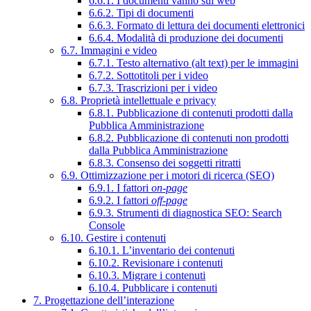
6.6.1. I documenti vanno sul web
6.6.2. Tipi di documenti
6.6.3. Formato di lettura dei documenti elettronici
6.6.4. Modalità di produzione dei documenti
6.7. Immagini e video
6.7.1. Testo alternativo (alt text) per le immagini
6.7.2. Sottotitoli per i video
6.7.3. Trascrizioni per i video
6.8. Proprietà intellettuale e privacy
6.8.1. Pubblicazione di contenuti prodotti dalla
Pubblica Amministrazione
6.8.2. Pubblicazione di contenuti non prodotti
dalla Pubblica Amministrazione
6.8.3. Consenso dei soggetti ritratti
6.9. Ottimizzazione per i motori di ricerca (SEO)
6.9.1. I fattori
on-page
6.9.2. I fattori
off-page
6.9.3. Strumenti di diagnostica SEO: Search
Console
6.10. Gestire i contenuti
6.10.1. L’inventario dei contenuti
6.10.2. Revisionare i contenuti
6.10.3. Migrare i contenuti
6.10.4. Pubblicare i contenuti
7. Progettazione dell’interazione