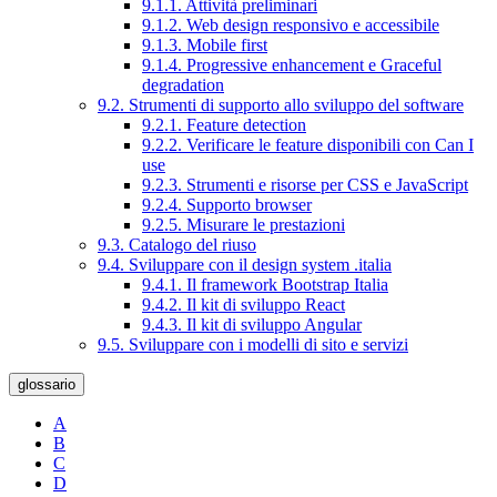
9.1.1. Attività preliminari
9.1.2. Web design responsivo e accessibile
9.1.3. Mobile first
9.1.4. Progressive enhancement e Graceful
degradation
9.2. Strumenti di supporto allo sviluppo del software
9.2.1. Feature detection
9.2.2. Verificare le feature disponibili con Can I
use
9.2.3. Strumenti e risorse per CSS e JavaScript
9.2.4. Supporto browser
9.2.5. Misurare le prestazioni
9.3. Catalogo del riuso
9.4. Sviluppare con il design system .italia
9.4.1. Il framework Bootstrap Italia
9.4.2. Il kit di sviluppo React
9.4.3. Il kit di sviluppo Angular
9.5. Sviluppare con i modelli di sito e servizi
glossario
A
B
C
D