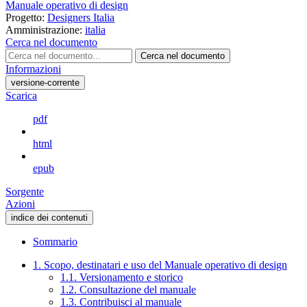
Manuale operativo di design
Progetto:
Designers Italia
Amministrazione:
italia
Cerca nel documento
Cerca nel documento
Informazioni
versione-corrente
Scarica
pdf
html
epub
Sorgente
Azioni
indice dei contenuti
Sommario
1. Scopo, destinatari e uso del Manuale operativo di design
1.1. Versionamento e storico
1.2. Consultazione del manuale
1.3. Contribuisci al manuale