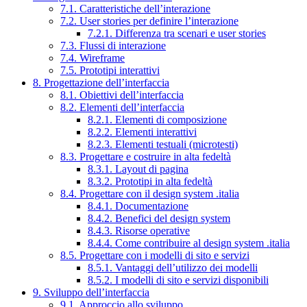
7.1. Caratteristiche dell’interazione
7.2. User stories per definire l’interazione
7.2.1. Differenza tra scenari e user stories
7.3. Flussi di interazione
7.4. Wireframe
7.5. Prototipi interattivi
8. Progettazione dell’interfaccia
8.1. Obiettivi dell’interfaccia
8.2. Elementi dell’interfaccia
8.2.1. Elementi di composizione
8.2.2. Elementi interattivi
8.2.3. Elementi testuali (microtesti)
8.3. Progettare e costruire in alta fedeltà
8.3.1. Layout di pagina
8.3.2. Prototipi in alta fedeltà
8.4. Progettare con il design system .italia
8.4.1. Documentazione
8.4.2. Benefici del design system
8.4.3. Risorse operative
8.4.4. Come contribuire al design system .italia
8.5. Progettare con i modelli di sito e servizi
8.5.1. Vantaggi dell’utilizzo dei modelli
8.5.2. I modelli di sito e servizi disponibili
9. Sviluppo dell’interfaccia
9.1. Approccio allo sviluppo