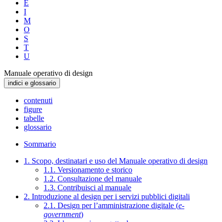
E
I
M
O
S
T
U
Manuale operativo di design
indici e glossario
contenuti
figure
tabelle
glossario
Sommario
1. Scopo, destinatari e uso del Manuale operativo di design
1.1. Versionamento e storico
1.2. Consultazione del manuale
1.3. Contribuisci al manuale
2. Introduzione al design per i servizi pubblici digitali
2.1. Design per l’amministrazione digitale (
e-
government
)