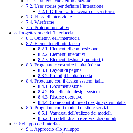
7.1. Caratteristiche dell’interazione
7.2. User stories per definire l’interazione
7.2.1. Differenza tra scenari e user stories
7.3. Flussi di interazione
7.4. Wireframe
7.5. Prototipi interattivi
8. Progettazione dell’interfaccia
8.1. Obiettivi dell’interfaccia
8.2. Elementi dell’interfaccia
8.2.1. Elementi di composizione
8.2.2. Elementi interattivi
8.2.3. Elementi testuali (microtesti)
8.3. Progettare e costruire in alta fedeltà
8.3.1. Layout di pagina
8.3.2. Prototipi in alta fedeltà
8.4. Progettare con il design system .italia
8.4.1. Documentazione
8.4.2. Benefici del design system
8.4.3. Risorse operative
8.4.4. Come contribuire al design system .italia
8.5. Progettare con i modelli di sito e servizi
8.5.1. Vantaggi dell’utilizzo dei modelli
8.5.2. I modelli di sito e servizi disponibili
9. Sviluppo dell’interfaccia
9.1. Approccio allo sviluppo