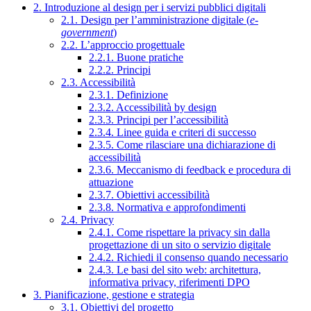
2. Introduzione al design per i servizi pubblici digitali
2.1. Design per l’amministrazione digitale (
e-
government
)
2.2. L’approccio progettuale
2.2.1. Buone pratiche
2.2.2. Principi
2.3. Accessibilità
2.3.1. Definizione
2.3.2. Accessibilità by design
2.3.3. Principi per l’accessibilità
2.3.4. Linee guida e criteri di successo
2.3.5. Come rilasciare una dichiarazione di
accessibilità
2.3.6. Meccanismo di feedback e procedura di
attuazione
2.3.7. Obiettivi accessibilità
2.3.8. Normativa e approfondimenti
2.4. Privacy
2.4.1. Come rispettare la privacy sin dalla
progettazione di un sito o servizio digitale
2.4.2. Richiedi il consenso quando necessario
2.4.3. Le basi del sito web: architettura,
informativa privacy, riferimenti DPO
3. Pianificazione, gestione e strategia
3.1. Obiettivi del progetto