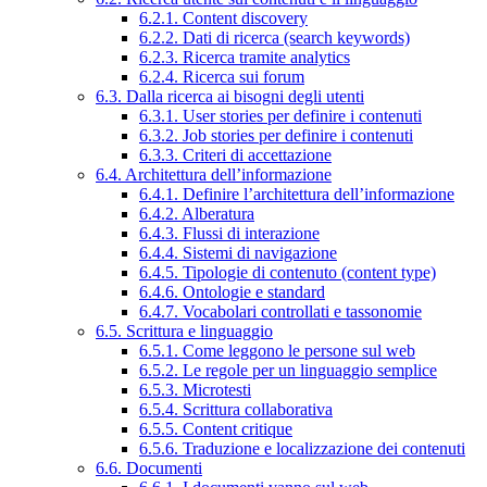
6.2.1. Content discovery
6.2.2. Dati di ricerca (search keywords)
6.2.3. Ricerca tramite analytics
6.2.4. Ricerca sui forum
6.3. Dalla ricerca ai bisogni degli utenti
6.3.1. User stories per definire i contenuti
6.3.2. Job stories per definire i contenuti
6.3.3. Criteri di accettazione
6.4. Architettura dell’informazione
6.4.1. Definire l’architettura dell’informazione
6.4.2. Alberatura
6.4.3. Flussi di interazione
6.4.4. Sistemi di navigazione
6.4.5. Tipologie di contenuto (content type)
6.4.6. Ontologie e standard
6.4.7. Vocabolari controllati e tassonomie
6.5. Scrittura e linguaggio
6.5.1. Come leggono le persone sul web
6.5.2. Le regole per un linguaggio semplice
6.5.3. Microtesti
6.5.4. Scrittura collaborativa
6.5.5. Content critique
6.5.6. Traduzione e localizzazione dei contenuti
6.6. Documenti