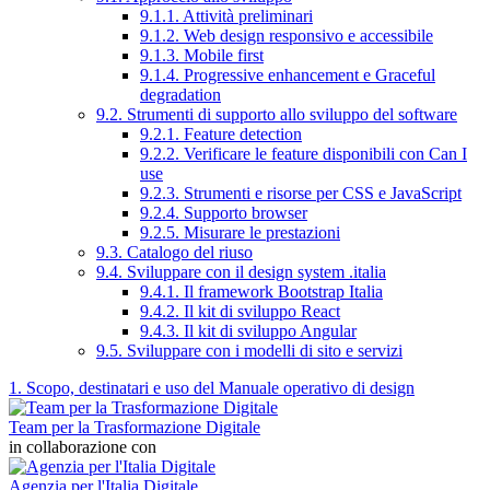
9.1.1. Attività preliminari
9.1.2. Web design responsivo e accessibile
9.1.3. Mobile first
9.1.4. Progressive enhancement e Graceful
degradation
9.2. Strumenti di supporto allo sviluppo del software
9.2.1. Feature detection
9.2.2. Verificare le feature disponibili con Can I
use
9.2.3. Strumenti e risorse per CSS e JavaScript
9.2.4. Supporto browser
9.2.5. Misurare le prestazioni
9.3. Catalogo del riuso
9.4. Sviluppare con il design system .italia
9.4.1. Il framework Bootstrap Italia
9.4.2. Il kit di sviluppo React
9.4.3. Il kit di sviluppo Angular
9.5. Sviluppare con i modelli di sito e servizi
1. Scopo, destinatari e uso del Manuale operativo di design
Team per la Trasformazione Digitale
in collaborazione con
Agenzia per l'Italia Digitale