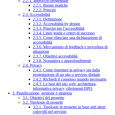
2.2. L’approccio progettuale
2.2.1. Buone pratiche
2.2.2. Principi
2.3. Accessibilità
2.3.1. Definizione
2.3.2. Accessibilità by design
2.3.3. Principi per l’accessibilità
2.3.4. Linee guida e criteri di successo
2.3.5. Come rilasciare una dichiarazione di
accessibilità
2.3.6. Meccanismo di feedback e procedura di
attuazione
2.3.7. Obiettivi accessibilità
2.3.8. Normativa e approfondimenti
2.4. Privacy
2.4.1. Come rispettare la privacy sin dalla
progettazione di un sito o servizio digitale
2.4.2. Richiedi il consenso quando necessario
2.4.3. Le basi del sito web: architettura,
informativa privacy, riferimenti DPO
3. Pianificazione, gestione e strategia
3.1. Obiettivi del progetto
3.2. Tipologie di progetti
3.2.1. Tipologie di progetto in base agli attori
coinvolti nel servizio