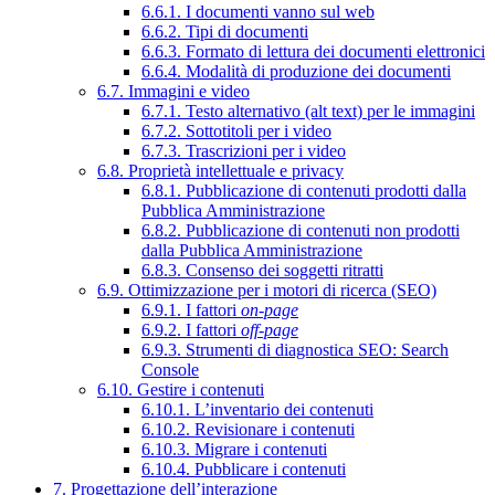
6.6.1. I documenti vanno sul web
6.6.2. Tipi di documenti
6.6.3. Formato di lettura dei documenti elettronici
6.6.4. Modalità di produzione dei documenti
6.7. Immagini e video
6.7.1. Testo alternativo (alt text) per le immagini
6.7.2. Sottotitoli per i video
6.7.3. Trascrizioni per i video
6.8. Proprietà intellettuale e privacy
6.8.1. Pubblicazione di contenuti prodotti dalla
Pubblica Amministrazione
6.8.2. Pubblicazione di contenuti non prodotti
dalla Pubblica Amministrazione
6.8.3. Consenso dei soggetti ritratti
6.9. Ottimizzazione per i motori di ricerca (SEO)
6.9.1. I fattori
on-page
6.9.2. I fattori
off-page
6.9.3. Strumenti di diagnostica SEO: Search
Console
6.10. Gestire i contenuti
6.10.1. L’inventario dei contenuti
6.10.2. Revisionare i contenuti
6.10.3. Migrare i contenuti
6.10.4. Pubblicare i contenuti
7. Progettazione dell’interazione