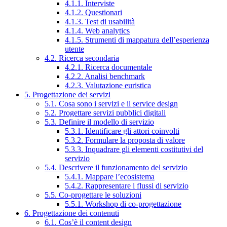
4.1.1. Interviste
4.1.2. Questionari
4.1.3. Test di usabilità
4.1.4. Web analytics
4.1.5. Strumenti di mappatura dell’esperienza
utente
4.2. Ricerca secondaria
4.2.1. Ricerca documentale
4.2.2. Analisi benchmark
4.2.3. Valutazione euristica
5. Progettazione dei servizi
5.1. Cosa sono i servizi e il service design
5.2. Progettare servizi pubblici digitali
5.3. Definire il modello di servizio
5.3.1. Identificare gli attori coinvolti
5.3.2. Formulare la proposta di valore
5.3.3. Inquadrare gli elementi costitutivi del
servizio
5.4. Descrivere il funzionamento del servizio
5.4.1. Mappare l’ecosistema
5.4.2. Rappresentare i flussi di servizio
5.5. Co-progettare le soluzioni
5.5.1. Workshop di co-progettazione
6. Progettazione dei contenuti
6.1. Cos’è il content design