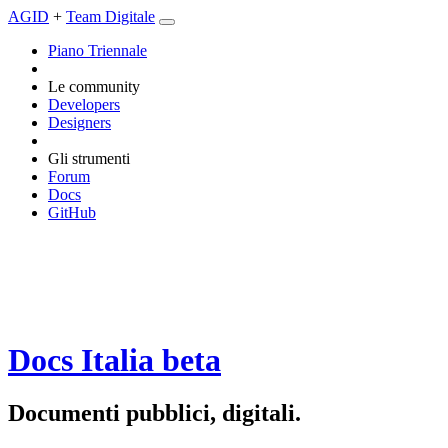
AGID
+
Team Digitale
Piano Triennale
Le community
Developers
Designers
Gli strumenti
Forum
Docs
GitHub
Docs Italia
beta
Documenti pubblici, digitali.