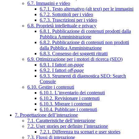
6.7. Immagini e video
6.7.1. Testo alternativo (alt text) per le immagini
6.7.2. Sottotitoli per i video
6.7.3. Trascrizioni per i video
6.8. Proprietà intellettuale e privacy
6.8.1. Pubblicazione di contenuti prodotti dalla
Pubblica Amministrazione
6.8.2. Pubblicazione di contenuti non prodotti
dalla Pubblica Amministrazione
6.8.3. Consenso dei soggetti ritratti
6.9. Ottimizzazione per i motori di ricerca (SEO)
6.9.1. I fattori
on-page
6.9.2. I fattori
off-page
6.9.3. Strumenti di diagnostica SEO: Search
Console
6.10. Gestire i contenuti
6.10.1. L’inventario dei contenuti
6.10.2. Revisionare i contenuti
6.10.3. Migrare i contenuti
6.10.4. Pubblicare i contenuti
7. Progettazione dell’interazione
7.1. Caratteristiche dell’interazione
7.2. User stories per definire l’interazione
7.2.1. Differenza tra scenari e user stories
7.3. Flussi di interazione