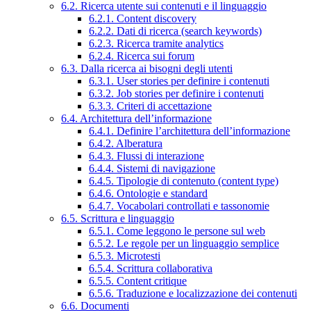
6.2. Ricerca utente sui contenuti e il linguaggio
6.2.1. Content discovery
6.2.2. Dati di ricerca (search keywords)
6.2.3. Ricerca tramite analytics
6.2.4. Ricerca sui forum
6.3. Dalla ricerca ai bisogni degli utenti
6.3.1. User stories per definire i contenuti
6.3.2. Job stories per definire i contenuti
6.3.3. Criteri di accettazione
6.4. Architettura dell’informazione
6.4.1. Definire l’architettura dell’informazione
6.4.2. Alberatura
6.4.3. Flussi di interazione
6.4.4. Sistemi di navigazione
6.4.5. Tipologie di contenuto (content type)
6.4.6. Ontologie e standard
6.4.7. Vocabolari controllati e tassonomie
6.5. Scrittura e linguaggio
6.5.1. Come leggono le persone sul web
6.5.2. Le regole per un linguaggio semplice
6.5.3. Microtesti
6.5.4. Scrittura collaborativa
6.5.5. Content critique
6.5.6. Traduzione e localizzazione dei contenuti
6.6. Documenti