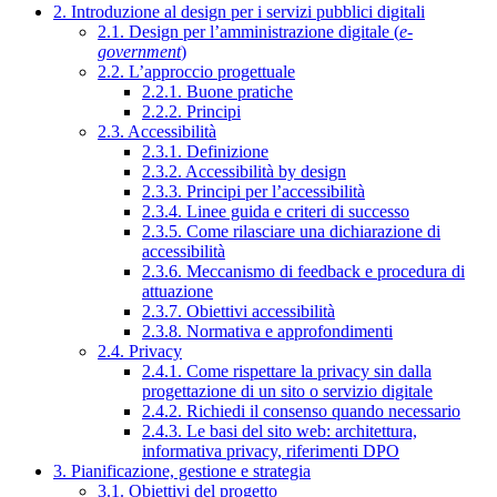
2. Introduzione al design per i servizi pubblici digitali
2.1. Design per l’amministrazione digitale (
e-
government
)
2.2. L’approccio progettuale
2.2.1. Buone pratiche
2.2.2. Principi
2.3. Accessibilità
2.3.1. Definizione
2.3.2. Accessibilità by design
2.3.3. Principi per l’accessibilità
2.3.4. Linee guida e criteri di successo
2.3.5. Come rilasciare una dichiarazione di
accessibilità
2.3.6. Meccanismo di feedback e procedura di
attuazione
2.3.7. Obiettivi accessibilità
2.3.8. Normativa e approfondimenti
2.4. Privacy
2.4.1. Come rispettare la privacy sin dalla
progettazione di un sito o servizio digitale
2.4.2. Richiedi il consenso quando necessario
2.4.3. Le basi del sito web: architettura,
informativa privacy, riferimenti DPO
3. Pianificazione, gestione e strategia
3.1. Obiettivi del progetto