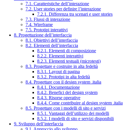
7.1. Caratteristiche dell’interazione
7.2. User stories per definire l’interazione
7.2.1. Differenza tra scenari e user stories
7.3. Flussi di interazione
7.4. Wireframe
7.5. Prototipi interattivi
8. Progettazione dell’interfaccia
8.1. Obiettivi dell’interfaccia
8.2. Elementi dell’interfaccia
8.2.1. Elementi di composizione
8.2.2. Elementi interattivi
8.2.3. Elementi testuali (microtesti)
8.3. Progettare e costruire in alta fedeltà
8.3.1. Layout di pagina
8.3.2. Prototipi in alta fedeltà
8.4. Progettare con il design system .italia
8.4.1. Documentazione
8.4.2. Benefici del design system
8.4.3. Risorse operative
8.4.4. Come contribuire al design system .italia
8.5. Progettare con i modelli di sito e servizi
8.5.1. Vantaggi dell’utilizzo dei modelli
8.5.2. I modelli di sito e servizi disponibili
9. Sviluppo dell’interfaccia
9.1. Approccio allo sviluppo