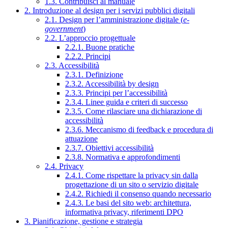
1.3. Contribuisci al manuale
2. Introduzione al design per i servizi pubblici digitali
2.1. Design per l’amministrazione digitale (
e-
government
)
2.2. L’approccio progettuale
2.2.1. Buone pratiche
2.2.2. Principi
2.3. Accessibilità
2.3.1. Definizione
2.3.2. Accessibilità by design
2.3.3. Principi per l’accessibilità
2.3.4. Linee guida e criteri di successo
2.3.5. Come rilasciare una dichiarazione di
accessibilità
2.3.6. Meccanismo di feedback e procedura di
attuazione
2.3.7. Obiettivi accessibilità
2.3.8. Normativa e approfondimenti
2.4. Privacy
2.4.1. Come rispettare la privacy sin dalla
progettazione di un sito o servizio digitale
2.4.2. Richiedi il consenso quando necessario
2.4.3. Le basi del sito web: architettura,
informativa privacy, riferimenti DPO
3. Pianificazione, gestione e strategia