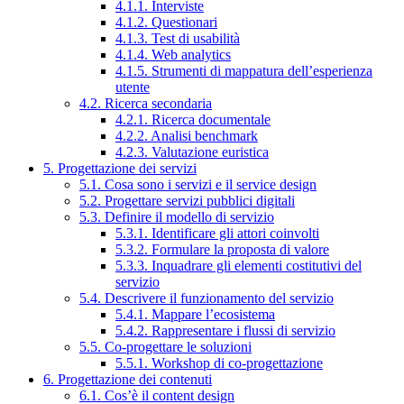
4.1.1. Interviste
4.1.2. Questionari
4.1.3. Test di usabilità
4.1.4. Web analytics
4.1.5. Strumenti di mappatura dell’esperienza
utente
4.2. Ricerca secondaria
4.2.1. Ricerca documentale
4.2.2. Analisi benchmark
4.2.3. Valutazione euristica
5. Progettazione dei servizi
5.1. Cosa sono i servizi e il service design
5.2. Progettare servizi pubblici digitali
5.3. Definire il modello di servizio
5.3.1. Identificare gli attori coinvolti
5.3.2. Formulare la proposta di valore
5.3.3. Inquadrare gli elementi costitutivi del
servizio
5.4. Descrivere il funzionamento del servizio
5.4.1. Mappare l’ecosistema
5.4.2. Rappresentare i flussi di servizio
5.5. Co-progettare le soluzioni
5.5.1. Workshop di co-progettazione
6. Progettazione dei contenuti
6.1. Cos’è il content design