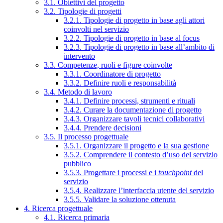
3.1. Obiettivi del progetto
3.2. Tipologie di progetti
3.2.1. Tipologie di progetto in base agli attori
coinvolti nel servizio
3.2.2. Tipologie di progetto in base al focus
3.2.3. Tipologie di progetto in base all’ambito di
intervento
3.3. Competenze, ruoli e figure coinvolte
3.3.1. Coordinatore di progetto
3.3.2. Definire ruoli e responsabilità
3.4. Metodo di lavoro
3.4.1. Definire processi, strumenti e rituali
3.4.2. Curare la documentazione di progetto
3.4.3. Organizzare tavoli tecnici collaborativi
3.4.4. Prendere decisioni
3.5. Il processo progettuale
3.5.1. Organizzare il progetto e la sua gestione
3.5.2. Comprendere il contesto d’uso del servizio
pubblico
3.5.3. Progettare i processi e i
touchpoint
del
servizio
3.5.4. Realizzare l’interfaccia utente del servizio
3.5.5. Validare la soluzione ottenuta
4. Ricerca progettuale
4.1. Ricerca primaria