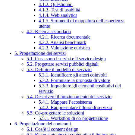
4.1.2. Questionari
4.1.3. Test di usabilità
4.1.4. Web analytics
4.1.5. Strumenti di mappatura dell’esperienza
utente
4.2. Ricerca secondaria
4.2.1. Ricerca documentale
4.2.2. Analisi benchmark
4.2.3. Valutazione euristica
5. Progettazione dei servizi
5.1. Cosa sono i servizi e il service design
5.2. Progettare servizi pubblici digitali
5.3. Definire il modello di servizio
5.3.1. Identificare gli attori coinvolti
5.3.2. Formulare la proposta di valore
5.3.3. Inquadrare gli elementi costitutivi del
servizio
5.4. Descrivere il funzionamento del servizio
5.4.1. Mappare l’ecosistema
5.4.2. Rappresentare i flussi di servizio
5.5. Co-progettare le soluzioni
5.5.1. Workshop di co-progettazione
6. Progettazione dei contenuti
6.1. Cos’è il content design
6.2. Ricerca utente sui contenuti e il linguaggio