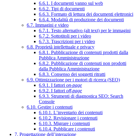
6.6.1. I documenti vanno sul web
6.6.2. Tipi di documenti
6.6.3. Formato di lettura dei documenti elettronici
6.6.4. Modalità di produzione dei documenti
6.7. Immagini e video
6.7.1. Testo alternativo (alt text) per le immagini
6.7.2. Sottotitoli per i video
6.7.3. Trascrizioni per i video
6.8. Proprietà intellettuale e privacy
6.8.1. Pubblicazione di contenuti prodotti dalla
Pubblica Amministrazione
6.8.2. Pubblicazione di contenuti non prodotti
dalla Pubblica Amministrazione
6.8.3. Consenso dei soggetti ritratti
6.9. Ottimizzazione per i motori di ricerca (SEO)
6.9.1. I fattori
on-page
6.9.2. I fattori
off-page
6.9.3. Strumenti di diagnostica SEO: Search
Console
6.10. Gestire i contenuti
6.10.1. L’inventario dei contenuti
6.10.2. Revisionare i contenuti
6.10.3. Migrare i contenuti
6.10.4. Pubblicare i contenuti
7. Progettazione dell’interazione