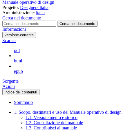
Manuale operativo di design
Progetto:
Designers Italia
Amministrazione:
italia
Cerca nel documento
Cerca nel documento
Informazioni
versione-corrente
Scarica
pdf
html
epub
Sorgente
Azioni
indice dei contenuti
Sommario
1. Scopo, destinatari e uso del Manuale operativo di design
1.1. Versionamento e storico
1.2. Consultazione del manuale
1.3. Contribuisci al manuale