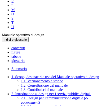
E
I
M
O
S
T
U
Manuale operativo di design
indici e glossario
contenuti
figure
tabelle
glossario
Sommario
1. Scopo, destinatari e uso del Manuale operativo di design
1.1. Versionamento e storico
1.2. Consultazione del manuale
1.3. Contribuisci al manuale
2. Introduzione al design per i servizi pubblici digitali
2.1. Design per l’amministrazione digitale (
e-
government
)