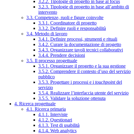
3.2.2. Tipologie di progetto in base al focus
3.2.3. Tipologie di progetto in base all’ambito di
intervento
3.3. Competenze, ruoli e figure coinvolte
3.3.1. Coordinatore di progetto
3.3.2. Definire ruoli e responsabilità
3.4. Metodo di lavoro
3.4.1. Definire processi, strumenti e rituali
3.4.2. Curare la documentazione di progetto
3.4.3. Organizzare tavoli tecnici collaborativi
3.4.4. Prendere decisioni
3.5. Il processo progettuale
3.5.1. Organizzare il progetto e la sua gestione
3.5.2. Comprendere il contesto d’uso del servizio
pubblico
3.5.3. Progettare i processi e i
touchpoint
del
servizio
3.5.4. Realizzare l’interfaccia utente del servizio
3.5.5. Validare la soluzione ottenuta
4. Ricerca progettuale
4.1. Ricerca primaria
4.1.1. Interviste
4.1.2. Questionari
4.1.3. Test di usabilità
4.1.4. Web analytics