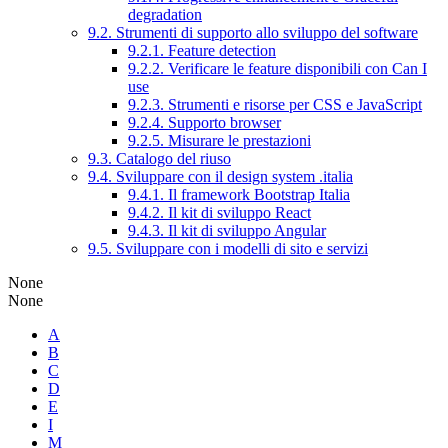
degradation
9.2. Strumenti di supporto allo sviluppo del software
9.2.1. Feature detection
9.2.2. Verificare le feature disponibili con Can I
use
9.2.3. Strumenti e risorse per CSS e JavaScript
9.2.4. Supporto browser
9.2.5. Misurare le prestazioni
9.3. Catalogo del riuso
9.4. Sviluppare con il design system .italia
9.4.1. Il framework Bootstrap Italia
9.4.2. Il kit di sviluppo React
9.4.3. Il kit di sviluppo Angular
9.5. Sviluppare con i modelli di sito e servizi
None
None
A
B
C
D
E
I
M