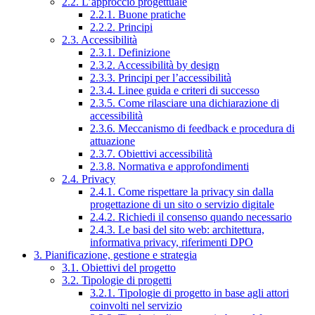
2.2. L’approccio progettuale
2.2.1. Buone pratiche
2.2.2. Principi
2.3. Accessibilità
2.3.1. Definizione
2.3.2. Accessibilità by design
2.3.3. Principi per l’accessibilità
2.3.4. Linee guida e criteri di successo
2.3.5. Come rilasciare una dichiarazione di
accessibilità
2.3.6. Meccanismo di feedback e procedura di
attuazione
2.3.7. Obiettivi accessibilità
2.3.8. Normativa e approfondimenti
2.4. Privacy
2.4.1. Come rispettare la privacy sin dalla
progettazione di un sito o servizio digitale
2.4.2. Richiedi il consenso quando necessario
2.4.3. Le basi del sito web: architettura,
informativa privacy, riferimenti DPO
3. Pianificazione, gestione e strategia
3.1. Obiettivi del progetto
3.2. Tipologie di progetti
3.2.1. Tipologie di progetto in base agli attori
coinvolti nel servizio