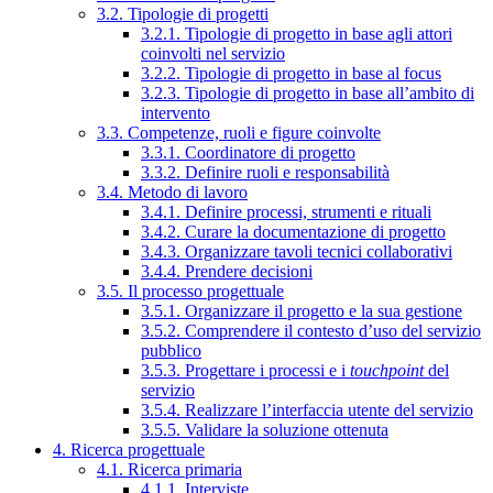
3.2. Tipologie di progetti
3.2.1. Tipologie di progetto in base agli attori
coinvolti nel servizio
3.2.2. Tipologie di progetto in base al focus
3.2.3. Tipologie di progetto in base all’ambito di
intervento
3.3. Competenze, ruoli e figure coinvolte
3.3.1. Coordinatore di progetto
3.3.2. Definire ruoli e responsabilità
3.4. Metodo di lavoro
3.4.1. Definire processi, strumenti e rituali
3.4.2. Curare la documentazione di progetto
3.4.3. Organizzare tavoli tecnici collaborativi
3.4.4. Prendere decisioni
3.5. Il processo progettuale
3.5.1. Organizzare il progetto e la sua gestione
3.5.2. Comprendere il contesto d’uso del servizio
pubblico
3.5.3. Progettare i processi e i
touchpoint
del
servizio
3.5.4. Realizzare l’interfaccia utente del servizio
3.5.5. Validare la soluzione ottenuta
4. Ricerca progettuale
4.1. Ricerca primaria
4.1.1. Interviste