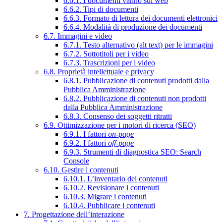
6.6.1. I documenti vanno sul web
6.6.2. Tipi di documenti
6.6.3. Formato di lettura dei documenti elettronici
6.6.4. Modalità di produzione dei documenti
6.7. Immagini e video
6.7.1. Testo alternativo (alt text) per le immagini
6.7.2. Sottotitoli per i video
6.7.3. Trascrizioni per i video
6.8. Proprietà intellettuale e privacy
6.8.1. Pubblicazione di contenuti prodotti dalla
Pubblica Amministrazione
6.8.2. Pubblicazione di contenuti non prodotti
dalla Pubblica Amministrazione
6.8.3. Consenso dei soggetti ritratti
6.9. Ottimizzazione per i motori di ricerca (SEO)
6.9.1. I fattori
on-page
6.9.2. I fattori
off-page
6.9.3. Strumenti di diagnostica SEO: Search
Console
6.10. Gestire i contenuti
6.10.1. L’inventario dei contenuti
6.10.2. Revisionare i contenuti
6.10.3. Migrare i contenuti
6.10.4. Pubblicare i contenuti
7. Progettazione dell’interazione