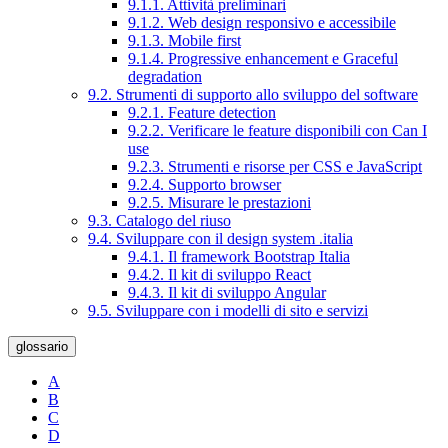
9.1.1. Attività preliminari
9.1.2. Web design responsivo e accessibile
9.1.3. Mobile first
9.1.4. Progressive enhancement e Graceful
degradation
9.2. Strumenti di supporto allo sviluppo del software
9.2.1. Feature detection
9.2.2. Verificare le feature disponibili con Can I
use
9.2.3. Strumenti e risorse per CSS e JavaScript
9.2.4. Supporto browser
9.2.5. Misurare le prestazioni
9.3. Catalogo del riuso
9.4. Sviluppare con il design system .italia
9.4.1. Il framework Bootstrap Italia
9.4.2. Il kit di sviluppo React
9.4.3. Il kit di sviluppo Angular
9.5. Sviluppare con i modelli di sito e servizi
glossario
A
B
C
D