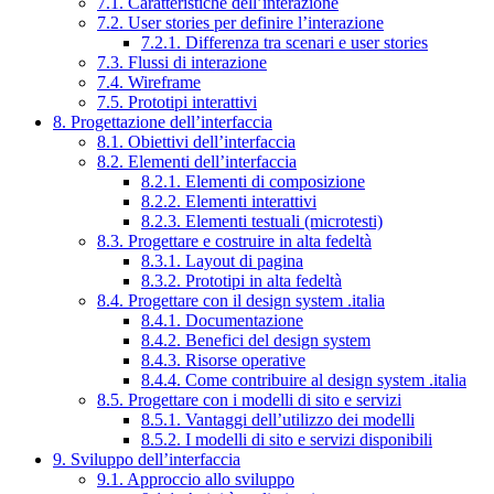
7.1. Caratteristiche dell’interazione
7.2. User stories per definire l’interazione
7.2.1. Differenza tra scenari e user stories
7.3. Flussi di interazione
7.4. Wireframe
7.5. Prototipi interattivi
8. Progettazione dell’interfaccia
8.1. Obiettivi dell’interfaccia
8.2. Elementi dell’interfaccia
8.2.1. Elementi di composizione
8.2.2. Elementi interattivi
8.2.3. Elementi testuali (microtesti)
8.3. Progettare e costruire in alta fedeltà
8.3.1. Layout di pagina
8.3.2. Prototipi in alta fedeltà
8.4. Progettare con il design system .italia
8.4.1. Documentazione
8.4.2. Benefici del design system
8.4.3. Risorse operative
8.4.4. Come contribuire al design system .italia
8.5. Progettare con i modelli di sito e servizi
8.5.1. Vantaggi dell’utilizzo dei modelli
8.5.2. I modelli di sito e servizi disponibili
9. Sviluppo dell’interfaccia
9.1. Approccio allo sviluppo