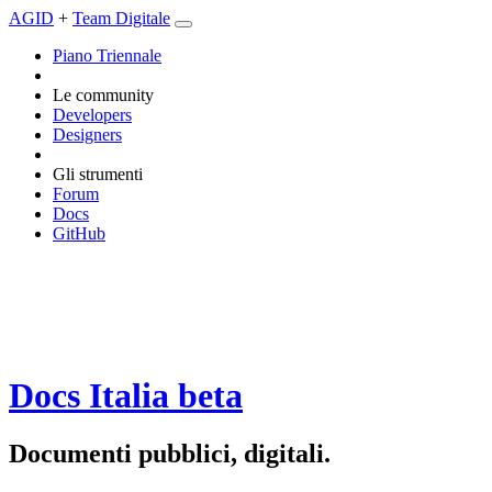
AGID
+
Team Digitale
Piano Triennale
Le community
Developers
Designers
Gli strumenti
Forum
Docs
GitHub
Docs Italia
beta
Documenti pubblici, digitali.