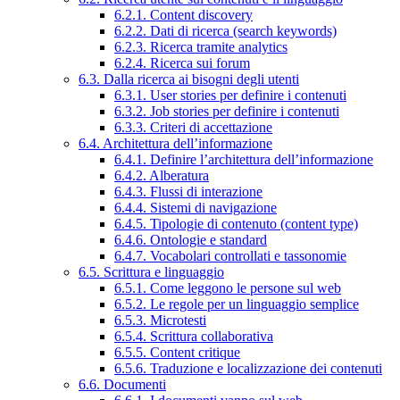
6.2.1. Content discovery
6.2.2. Dati di ricerca (search keywords)
6.2.3. Ricerca tramite analytics
6.2.4. Ricerca sui forum
6.3. Dalla ricerca ai bisogni degli utenti
6.3.1. User stories per definire i contenuti
6.3.2. Job stories per definire i contenuti
6.3.3. Criteri di accettazione
6.4. Architettura dell’informazione
6.4.1. Definire l’architettura dell’informazione
6.4.2. Alberatura
6.4.3. Flussi di interazione
6.4.4. Sistemi di navigazione
6.4.5. Tipologie di contenuto (content type)
6.4.6. Ontologie e standard
6.4.7. Vocabolari controllati e tassonomie
6.5. Scrittura e linguaggio
6.5.1. Come leggono le persone sul web
6.5.2. Le regole per un linguaggio semplice
6.5.3. Microtesti
6.5.4. Scrittura collaborativa
6.5.5. Content critique
6.5.6. Traduzione e localizzazione dei contenuti
6.6. Documenti