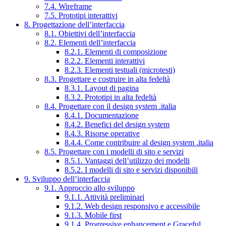
7.4. Wireframe
7.5. Prototipi interattivi
8. Progettazione dell’interfaccia
8.1. Obiettivi dell’interfaccia
8.2. Elementi dell’interfaccia
8.2.1. Elementi di composizione
8.2.2. Elementi interattivi
8.2.3. Elementi testuali (microtesti)
8.3. Progettare e costruire in alta fedeltà
8.3.1. Layout di pagina
8.3.2. Prototipi in alta fedeltà
8.4. Progettare con il design system .italia
8.4.1. Documentazione
8.4.2. Benefici del design system
8.4.3. Risorse operative
8.4.4. Come contribuire al design system .italia
8.5. Progettare con i modelli di sito e servizi
8.5.1. Vantaggi dell’utilizzo dei modelli
8.5.2. I modelli di sito e servizi disponibili
9. Sviluppo dell’interfaccia
9.1. Approccio allo sviluppo
9.1.1. Attività preliminari
9.1.2. Web design responsivo e accessibile
9.1.3. Mobile first
9.1.4. Progressive enhancement e Graceful