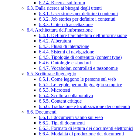
6.2.4. Ricerca sui forum
6.3. Dalla ricerca ai bisogni degli utenti
6.3.1. User stories per definire i contenuti
6.3.2. Job stories per definire i contenuti
6.3.3. Criteri di accettazione
6.4. Architettura dell’informazione
6.4.1. Definire l’architettura dell’informazione
6.4.2. Alberatura
6.4.3. Flussi di interazione
6.4.4. Sistemi di navigazione
6.4.5. Tipologie di contenuto (content type)
6.4.6. Ontologie e standard
6.4.7. Vocabolari controllati e tassonomie
6.5. Scrittura e linguaggio
6.5.1. Come leggono le persone sul web
6.5.2. Le regole per un linguaggio semplice
6.5.3. Microtesti
6.5.4. Scrittura collaborativa
6.5.5. Content critique
6.5.6. Traduzione e localizzazione dei contenuti
6.6. Documenti
6.6.1. I documenti vanno sul web
6.6.2. Tipi di documenti
6.6.3. Formato di lettura dei documenti elettronici
6.6.4. Modalità di produzione dei documenti