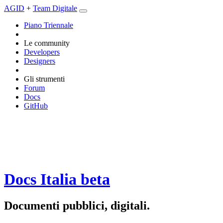
AGID
+
Team Digitale
Piano Triennale
Le community
Developers
Designers
Gli strumenti
Forum
Docs
GitHub
Docs Italia
beta
Documenti pubblici, digitali.