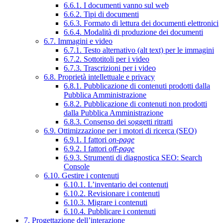
6.6.1. I documenti vanno sul web
6.6.2. Tipi di documenti
6.6.3. Formato di lettura dei documenti elettronici
6.6.4. Modalità di produzione dei documenti
6.7. Immagini e video
6.7.1. Testo alternativo (alt text) per le immagini
6.7.2. Sottotitoli per i video
6.7.3. Trascrizioni per i video
6.8. Proprietà intellettuale e privacy
6.8.1. Pubblicazione di contenuti prodotti dalla
Pubblica Amministrazione
6.8.2. Pubblicazione di contenuti non prodotti
dalla Pubblica Amministrazione
6.8.3. Consenso dei soggetti ritratti
6.9. Ottimizzazione per i motori di ricerca (SEO)
6.9.1. I fattori
on-page
6.9.2. I fattori
off-page
6.9.3. Strumenti di diagnostica SEO: Search
Console
6.10. Gestire i contenuti
6.10.1. L’inventario dei contenuti
6.10.2. Revisionare i contenuti
6.10.3. Migrare i contenuti
6.10.4. Pubblicare i contenuti
7. Progettazione dell’interazione