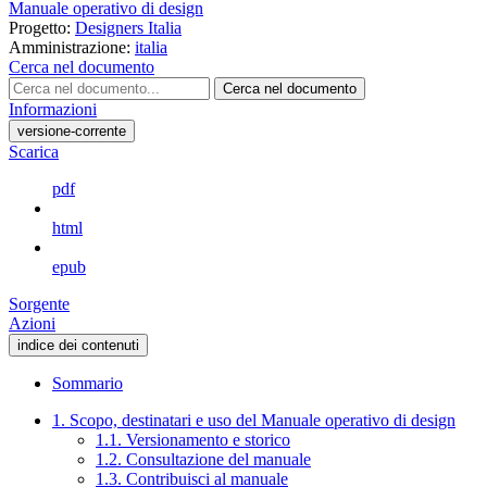
Manuale operativo di design
Progetto:
Designers Italia
Amministrazione:
italia
Cerca nel documento
Cerca nel documento
Informazioni
versione-corrente
Scarica
pdf
html
epub
Sorgente
Azioni
indice dei contenuti
Sommario
1. Scopo, destinatari e uso del Manuale operativo di design
1.1. Versionamento e storico
1.2. Consultazione del manuale
1.3. Contribuisci al manuale