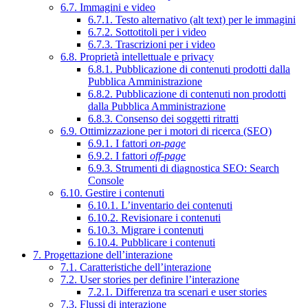
6.7. Immagini e video
6.7.1. Testo alternativo (alt text) per le immagini
6.7.2. Sottotitoli per i video
6.7.3. Trascrizioni per i video
6.8. Proprietà intellettuale e privacy
6.8.1. Pubblicazione di contenuti prodotti dalla
Pubblica Amministrazione
6.8.2. Pubblicazione di contenuti non prodotti
dalla Pubblica Amministrazione
6.8.3. Consenso dei soggetti ritratti
6.9. Ottimizzazione per i motori di ricerca (SEO)
6.9.1. I fattori
on-page
6.9.2. I fattori
off-page
6.9.3. Strumenti di diagnostica SEO: Search
Console
6.10. Gestire i contenuti
6.10.1. L’inventario dei contenuti
6.10.2. Revisionare i contenuti
6.10.3. Migrare i contenuti
6.10.4. Pubblicare i contenuti
7. Progettazione dell’interazione
7.1. Caratteristiche dell’interazione
7.2. User stories per definire l’interazione
7.2.1. Differenza tra scenari e user stories
7.3. Flussi di interazione