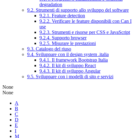
degradation
9.2. Strumenti di supporto allo sviluppo del software
9.2.1. Feature detection
9.2.2. Verificare le feature disponibili con Can I
use
9.2.3. Strumenti e risorse per CSS e JavaScript
9.2.4. Supporto browser
9.2.5. Misurare le prestazioni
9.3. Catalogo del riuso
9.4. Sviluppare con il design system .italia
9.4.1. Il framework Bootstrap Italia
9.4.2. Il kit di sviluppo React
9.4.3. Il kit di sviluppo Angular
9.5. Sviluppare con i modelli di sito e servizi
None
None
A
B
C
D
E
I
M