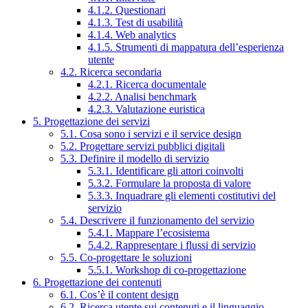
4.1.2. Questionari
4.1.3. Test di usabilità
4.1.4. Web analytics
4.1.5. Strumenti di mappatura dell’esperienza
utente
4.2. Ricerca secondaria
4.2.1. Ricerca documentale
4.2.2. Analisi benchmark
4.2.3. Valutazione euristica
5. Progettazione dei servizi
5.1. Cosa sono i servizi e il service design
5.2. Progettare servizi pubblici digitali
5.3. Definire il modello di servizio
5.3.1. Identificare gli attori coinvolti
5.3.2. Formulare la proposta di valore
5.3.3. Inquadrare gli elementi costitutivi del
servizio
5.4. Descrivere il funzionamento del servizio
5.4.1. Mappare l’ecosistema
5.4.2. Rappresentare i flussi di servizio
5.5. Co-progettare le soluzioni
5.5.1. Workshop di co-progettazione
6. Progettazione dei contenuti
6.1. Cos’è il content design
6.2. Ricerca utente sui contenuti e il linguaggio