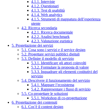
4.1.1. Interviste
4.1.2. Questionari
4.1.3. Test di usabilità
4.1.4. Web analytics
4.1.5. Strumenti di mappatura dell’esperienza
utente
4.2. Ricerca secondaria
4.2.1. Ricerca documentale
4.2.2. Analisi benchmark
4.2.3. Valutazione euristica
5. Progettazione dei servizi
5.1. Cosa sono i servizi e il service design
5.2. Progettare servizi pubblici digitali
5.3. Definire il modello di servizio
5.3.1. Identificare gli attori coinvolti
5.3.2. Formulare la proposta di valore
5.3.3. Inquadrare gli elementi costitutivi del
servizio
5.4. Descrivere il funzionamento del servizio
5.4.1. Mappare l’ecosistema
5.4.2. Rappresentare i flussi di servizio
5.5. Co-progettare le soluzioni
5.5.1. Workshop di co-progettazione
6. Progettazione dei contenuti
6.1. Cos’è il content design