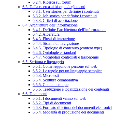
6.2.4. Ricerca sui forum
6.3. Dalla ricerca ai bisogni degli utenti
6.3.1. User stories per definire i contenuti
6.3.2. Job stories per definire i contenuti
6.3.3. Criteri di accettazione
6.4. Architettura dell’informazione
6.4.1. Definire l’architettura dell’informazione
6.4.2. Alberatura
6.4.3. Flussi di interazione
6.4.4. Sistemi di navigazione
6.4.5. Tipologie di contenuto (content type)
6.4.6. Ontologie e standard
6.4.7. Vocabolari controllati e tassonomie
6.5. Scrittura e linguaggio
6.5.1. Come leggono le persone sul web
6.5.2. Le regole per un linguaggio semplice
6.5.3. Microtesti
6.5.4. Scrittura collaborativa
6.5.5. Content critique
6.5.6. Traduzione e localizzazione dei contenuti
6.6. Documenti
6.6.1. I documenti vanno sul web
6.6.2. Tipi di documenti
6.6.3. Formato di lettura dei documenti elettronici
6.6.4. Modalità di produzione dei documenti