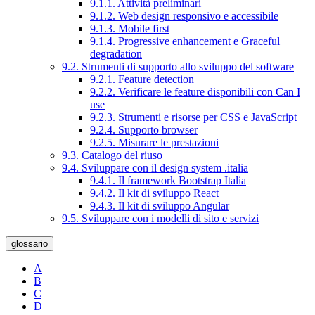
9.1.1. Attività preliminari
9.1.2. Web design responsivo e accessibile
9.1.3. Mobile first
9.1.4. Progressive enhancement e Graceful
degradation
9.2. Strumenti di supporto allo sviluppo del software
9.2.1. Feature detection
9.2.2. Verificare le feature disponibili con Can I
use
9.2.3. Strumenti e risorse per CSS e JavaScript
9.2.4. Supporto browser
9.2.5. Misurare le prestazioni
9.3. Catalogo del riuso
9.4. Sviluppare con il design system .italia
9.4.1. Il framework Bootstrap Italia
9.4.2. Il kit di sviluppo React
9.4.3. Il kit di sviluppo Angular
9.5. Sviluppare con i modelli di sito e servizi
glossario
A
B
C
D