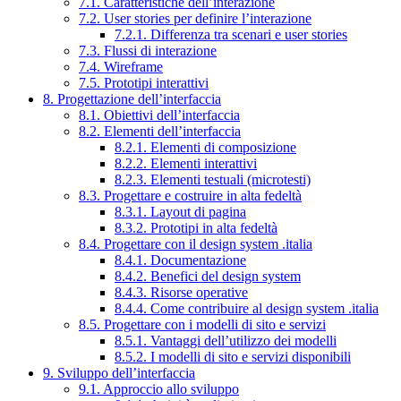
7.1. Caratteristiche dell’interazione
7.2. User stories per definire l’interazione
7.2.1. Differenza tra scenari e user stories
7.3. Flussi di interazione
7.4. Wireframe
7.5. Prototipi interattivi
8. Progettazione dell’interfaccia
8.1. Obiettivi dell’interfaccia
8.2. Elementi dell’interfaccia
8.2.1. Elementi di composizione
8.2.2. Elementi interattivi
8.2.3. Elementi testuali (microtesti)
8.3. Progettare e costruire in alta fedeltà
8.3.1. Layout di pagina
8.3.2. Prototipi in alta fedeltà
8.4. Progettare con il design system .italia
8.4.1. Documentazione
8.4.2. Benefici del design system
8.4.3. Risorse operative
8.4.4. Come contribuire al design system .italia
8.5. Progettare con i modelli di sito e servizi
8.5.1. Vantaggi dell’utilizzo dei modelli
8.5.2. I modelli di sito e servizi disponibili
9. Sviluppo dell’interfaccia
9.1. Approccio allo sviluppo