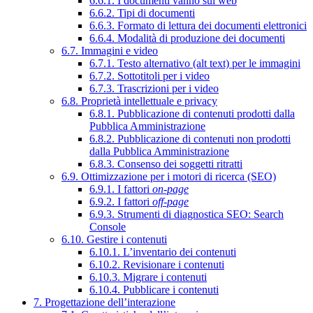
6.6.1. I documenti vanno sul web
6.6.2. Tipi di documenti
6.6.3. Formato di lettura dei documenti elettronici
6.6.4. Modalità di produzione dei documenti
6.7. Immagini e video
6.7.1. Testo alternativo (alt text) per le immagini
6.7.2. Sottotitoli per i video
6.7.3. Trascrizioni per i video
6.8. Proprietà intellettuale e privacy
6.8.1. Pubblicazione di contenuti prodotti dalla
Pubblica Amministrazione
6.8.2. Pubblicazione di contenuti non prodotti
dalla Pubblica Amministrazione
6.8.3. Consenso dei soggetti ritratti
6.9. Ottimizzazione per i motori di ricerca (SEO)
6.9.1. I fattori
on-page
6.9.2. I fattori
off-page
6.9.3. Strumenti di diagnostica SEO: Search
Console
6.10. Gestire i contenuti
6.10.1. L’inventario dei contenuti
6.10.2. Revisionare i contenuti
6.10.3. Migrare i contenuti
6.10.4. Pubblicare i contenuti
7. Progettazione dell’interazione