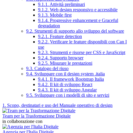
9.1.1. Attività preliminari
9.1.2. Web design responsivo e accessibile
9.1.3. Mobile first
9.1.4. Progressive enhancement e Graceful
degradation
9.2. Strumenti di supporto allo sviluppo del software
9.2.1. Feature detection
9.2.2. Verificare le feature disponibili con Can I
use
9.2.3. Strumenti e risorse per CSS e JavaScript
9.2.4. Supporto browser
9.2.5. Misurare le prestazioni
9.3. Catalogo del riuso
9.4. Sviluppare con il design system .italia
9.4.1. Il framework Bootstrap Italia
9.4.2. Il kit di sviluppo React
9.4.3. Il kit di sviluppo Angular
9.5. Sviluppare con i modelli di sito e servizi
1. Scopo, destinatari e uso del Manuale operativo di design
Team per la Trasformazione Digitale
in collaborazione con
Agenzia per l'Italia Digitale