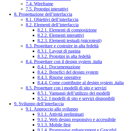
7.4. Wireframe
7.5. Prototipi interattivi
8. Progettazione dell’interfaccia
8.1. Obiettivi dell’interfaccia
8.2. Elementi dell’interfaccia
8.2.1. Elementi di composizione
8.2.2. Elementi interattivi
8.2.3. Elementi testuali (microtesti)
8.3. Progettare e costruire in alta fedeltà
8.3.1. Layout di pagina
8.3.2. Prototipi in alta fedeltà
8.4. Progettare con il design system .italia
8.4.1. Documentazione
8.4.2. Benefici del design system
8.4.3. Risorse operative
8.4.4. Come contribuire al design system .italia
8.5. Progettare con i modelli di sito e servizi
8.5.1. Vantaggi dell’utilizzo dei modelli
8.5.2. I modelli di sito e servizi disponibili
9. Sviluppo dell’interfaccia
9.1. Approccio allo sviluppo
9.1.1. Attività preliminari
9.1.2. Web design responsivo e accessibile
9.1.3. Mobile first
9.1.4. Progressive enhancement e Graceful