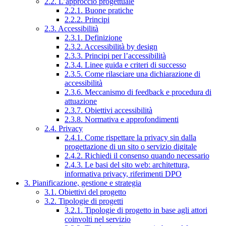
2.2. L’approccio progettuale
2.2.1. Buone pratiche
2.2.2. Principi
2.3. Accessibilità
2.3.1. Definizione
2.3.2. Accessibilità by design
2.3.3. Principi per l’accessibilità
2.3.4. Linee guida e criteri di successo
2.3.5. Come rilasciare una dichiarazione di
accessibilità
2.3.6. Meccanismo di feedback e procedura di
attuazione
2.3.7. Obiettivi accessibilità
2.3.8. Normativa e approfondimenti
2.4. Privacy
2.4.1. Come rispettare la privacy sin dalla
progettazione di un sito o servizio digitale
2.4.2. Richiedi il consenso quando necessario
2.4.3. Le basi del sito web: architettura,
informativa privacy, riferimenti DPO
3. Pianificazione, gestione e strategia
3.1. Obiettivi del progetto
3.2. Tipologie di progetti
3.2.1. Tipologie di progetto in base agli attori
coinvolti nel servizio