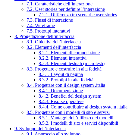
7.1. Caratteristiche dell’interazione
7.2. User stories per definire l’interazione
7.2.1. Differenza tra scenari e user stories
7.3. Flussi di interazione
7.4. Wireframe
7.5. Prototipi interattivi
8. Progettazione dell’interfaccia
8.1. Obiettivi dell’interfaccia
8.2. Elementi dell’interfaccia
8.2.1. Elementi di composizione
8.2.2. Elementi interattivi
8.2.3. Elementi testuali (microtesti)
8.3. Progettare e costruire in alta fedeltà
8.3.1. Layout di pagina
8.3.2. Prototipi in alta fedeltà
8.4. Progettare con il design system .italia
8.4.1. Documentazione
8.4.2. Benefici del design system
8.4.3. Risorse operative
8.4.4. Come contribuire al design system .italia
8.5. Progettare con i modelli di sito e servizi
8.5.1. Vantaggi dell’utilizzo dei modelli
8.5.2. I modelli di sito e servizi disponibili
9. Sviluppo dell’interfaccia
9.1. Approccio allo sviluppo