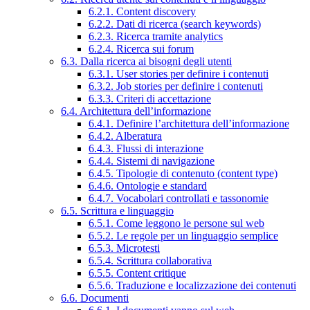
6.2.1. Content discovery
6.2.2. Dati di ricerca (search keywords)
6.2.3. Ricerca tramite analytics
6.2.4. Ricerca sui forum
6.3. Dalla ricerca ai bisogni degli utenti
6.3.1. User stories per definire i contenuti
6.3.2. Job stories per definire i contenuti
6.3.3. Criteri di accettazione
6.4. Architettura dell’informazione
6.4.1. Definire l’architettura dell’informazione
6.4.2. Alberatura
6.4.3. Flussi di interazione
6.4.4. Sistemi di navigazione
6.4.5. Tipologie di contenuto (content type)
6.4.6. Ontologie e standard
6.4.7. Vocabolari controllati e tassonomie
6.5. Scrittura e linguaggio
6.5.1. Come leggono le persone sul web
6.5.2. Le regole per un linguaggio semplice
6.5.3. Microtesti
6.5.4. Scrittura collaborativa
6.5.5. Content critique
6.5.6. Traduzione e localizzazione dei contenuti
6.6. Documenti