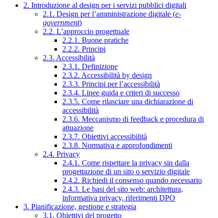
2. Introduzione al design per i servizi pubblici digitali
2.1. Design per l’amministrazione digitale (
e-
government
)
2.2. L’approccio progettuale
2.2.1. Buone pratiche
2.2.2. Principi
2.3. Accessibilità
2.3.1. Definizione
2.3.2. Accessibilità by design
2.3.3. Principi per l’accessibilità
2.3.4. Linee guida e criteri di successo
2.3.5. Come rilasciare una dichiarazione di
accessibilità
2.3.6. Meccanismo di feedback e procedura di
attuazione
2.3.7. Obiettivi accessibilità
2.3.8. Normativa e approfondimenti
2.4. Privacy
2.4.1. Come rispettare la privacy sin dalla
progettazione di un sito o servizio digitale
2.4.2. Richiedi il consenso quando necessario
2.4.3. Le basi del sito web: architettura,
informativa privacy, riferimenti DPO
3. Pianificazione, gestione e strategia
3.1. Obiettivi del progetto