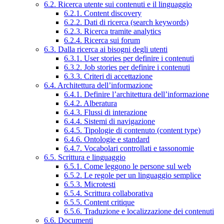
6.2. Ricerca utente sui contenuti e il linguaggio
6.2.1. Content discovery
6.2.2. Dati di ricerca (search keywords)
6.2.3. Ricerca tramite analytics
6.2.4. Ricerca sui forum
6.3. Dalla ricerca ai bisogni degli utenti
6.3.1. User stories per definire i contenuti
6.3.2. Job stories per definire i contenuti
6.3.3. Criteri di accettazione
6.4. Architettura dell’informazione
6.4.1. Definire l’architettura dell’informazione
6.4.2. Alberatura
6.4.3. Flussi di interazione
6.4.4. Sistemi di navigazione
6.4.5. Tipologie di contenuto (content type)
6.4.6. Ontologie e standard
6.4.7. Vocabolari controllati e tassonomie
6.5. Scrittura e linguaggio
6.5.1. Come leggono le persone sul web
6.5.2. Le regole per un linguaggio semplice
6.5.3. Microtesti
6.5.4. Scrittura collaborativa
6.5.5. Content critique
6.5.6. Traduzione e localizzazione dei contenuti
6.6. Documenti