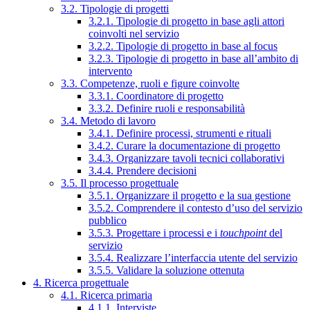
3.2. Tipologie di progetti
3.2.1. Tipologie di progetto in base agli attori
coinvolti nel servizio
3.2.2. Tipologie di progetto in base al focus
3.2.3. Tipologie di progetto in base all’ambito di
intervento
3.3. Competenze, ruoli e figure coinvolte
3.3.1. Coordinatore di progetto
3.3.2. Definire ruoli e responsabilità
3.4. Metodo di lavoro
3.4.1. Definire processi, strumenti e rituali
3.4.2. Curare la documentazione di progetto
3.4.3. Organizzare tavoli tecnici collaborativi
3.4.4. Prendere decisioni
3.5. Il processo progettuale
3.5.1. Organizzare il progetto e la sua gestione
3.5.2. Comprendere il contesto d’uso del servizio
pubblico
3.5.3. Progettare i processi e i
touchpoint
del
servizio
3.5.4. Realizzare l’interfaccia utente del servizio
3.5.5. Validare la soluzione ottenuta
4. Ricerca progettuale
4.1. Ricerca primaria
4.1.1. Interviste