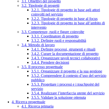
3.1. Obiettivi del progetto
3.2. Tipologie di progetti
3.2.1. Tipologie di progetto in base agli attori
coinvolti nel servizio
3.2.2. Tipologie di progetto in base al focus
3.2.3. Tipologie di progetto in base all’ambito di
intervento
3.3. Competenze, ruoli e figure coinvolte
3.3.1. Coordinatore di progetto
3.3.2. Definire ruoli e responsabilità
3.4. Metodo di lavoro
3.4.1. Definire processi, strumenti e rituali
3.4.2. Curare la documentazione di progetto
3.4.3. Organizzare tavoli tecnici collaborativi
3.4.4. Prendere decisioni
3.5. Il processo progettuale
3.5.1. Organizzare il progetto e la sua gestione
3.5.2. Comprendere il contesto d’uso del servizio
pubblico
3.5.3. Progettare i processi e i
touchpoint
del
servizio
3.5.4. Realizzare l’interfaccia utente del servizio
3.5.5. Validare la soluzione ottenuta
4. Ricerca progettuale
4.1. Ricerca primaria