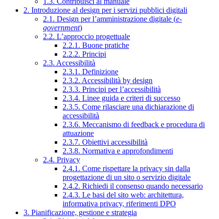
1.3. Contribuisci al manuale
2. Introduzione al design per i servizi pubblici digitali
2.1. Design per l’amministrazione digitale (
e-
government
)
2.2. L’approccio progettuale
2.2.1. Buone pratiche
2.2.2. Principi
2.3. Accessibilità
2.3.1. Definizione
2.3.2. Accessibilità by design
2.3.3. Principi per l’accessibilità
2.3.4. Linee guida e criteri di successo
2.3.5. Come rilasciare una dichiarazione di
accessibilità
2.3.6. Meccanismo di feedback e procedura di
attuazione
2.3.7. Obiettivi accessibilità
2.3.8. Normativa e approfondimenti
2.4. Privacy
2.4.1. Come rispettare la privacy sin dalla
progettazione di un sito o servizio digitale
2.4.2. Richiedi il consenso quando necessario
2.4.3. Le basi del sito web: architettura,
informativa privacy, riferimenti DPO
3. Pianificazione, gestione e strategia