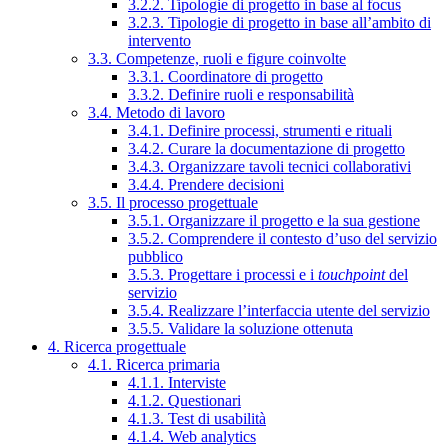
3.2.2. Tipologie di progetto in base al focus
3.2.3. Tipologie di progetto in base all’ambito di
intervento
3.3. Competenze, ruoli e figure coinvolte
3.3.1. Coordinatore di progetto
3.3.2. Definire ruoli e responsabilità
3.4. Metodo di lavoro
3.4.1. Definire processi, strumenti e rituali
3.4.2. Curare la documentazione di progetto
3.4.3. Organizzare tavoli tecnici collaborativi
3.4.4. Prendere decisioni
3.5. Il processo progettuale
3.5.1. Organizzare il progetto e la sua gestione
3.5.2. Comprendere il contesto d’uso del servizio
pubblico
3.5.3. Progettare i processi e i
touchpoint
del
servizio
3.5.4. Realizzare l’interfaccia utente del servizio
3.5.5. Validare la soluzione ottenuta
4. Ricerca progettuale
4.1. Ricerca primaria
4.1.1. Interviste
4.1.2. Questionari
4.1.3. Test di usabilità
4.1.4. Web analytics