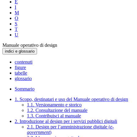
E
I
M
O
S
T
U
Manuale operativo di design
indici e glossario
contenuti
figure
tabelle
glossario
Sommario
1. Scopo, destinatari e uso del Manuale operativo di design
1.1. Versionamento e storico
1.2. Consultazione del manuale
1.3. Contribuisci al manuale
2. Introduzione al design per i servizi pubblici digitali
2.1. Design per l’amministrazione digitale (
e-
government
)