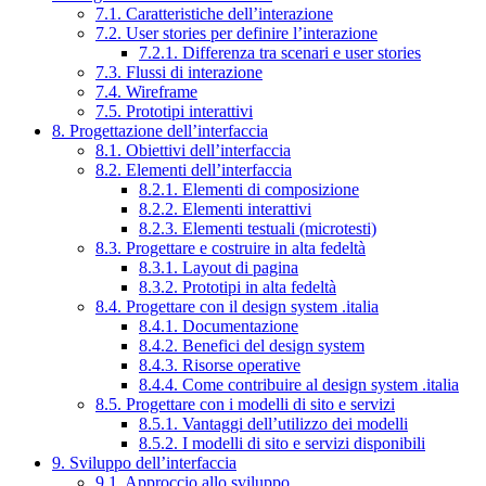
7.1. Caratteristiche dell’interazione
7.2. User stories per definire l’interazione
7.2.1. Differenza tra scenari e user stories
7.3. Flussi di interazione
7.4. Wireframe
7.5. Prototipi interattivi
8. Progettazione dell’interfaccia
8.1. Obiettivi dell’interfaccia
8.2. Elementi dell’interfaccia
8.2.1. Elementi di composizione
8.2.2. Elementi interattivi
8.2.3. Elementi testuali (microtesti)
8.3. Progettare e costruire in alta fedeltà
8.3.1. Layout di pagina
8.3.2. Prototipi in alta fedeltà
8.4. Progettare con il design system .italia
8.4.1. Documentazione
8.4.2. Benefici del design system
8.4.3. Risorse operative
8.4.4. Come contribuire al design system .italia
8.5. Progettare con i modelli di sito e servizi
8.5.1. Vantaggi dell’utilizzo dei modelli
8.5.2. I modelli di sito e servizi disponibili
9. Sviluppo dell’interfaccia
9.1. Approccio allo sviluppo