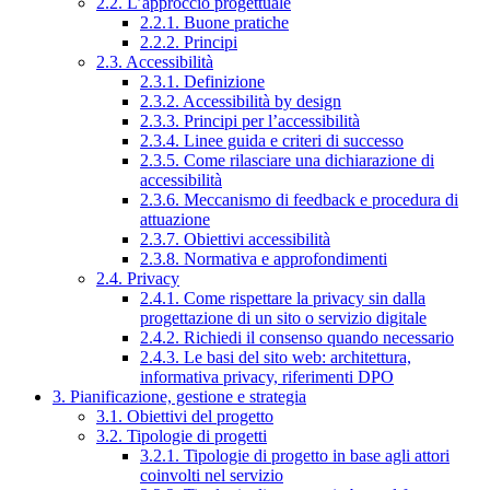
2.2. L’approccio progettuale
2.2.1. Buone pratiche
2.2.2. Principi
2.3. Accessibilità
2.3.1. Definizione
2.3.2. Accessibilità by design
2.3.3. Principi per l’accessibilità
2.3.4. Linee guida e criteri di successo
2.3.5. Come rilasciare una dichiarazione di
accessibilità
2.3.6. Meccanismo di feedback e procedura di
attuazione
2.3.7. Obiettivi accessibilità
2.3.8. Normativa e approfondimenti
2.4. Privacy
2.4.1. Come rispettare la privacy sin dalla
progettazione di un sito o servizio digitale
2.4.2. Richiedi il consenso quando necessario
2.4.3. Le basi del sito web: architettura,
informativa privacy, riferimenti DPO
3. Pianificazione, gestione e strategia
3.1. Obiettivi del progetto
3.2. Tipologie di progetti
3.2.1. Tipologie di progetto in base agli attori
coinvolti nel servizio