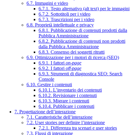
6.7. Immagini e video
6.7.1. Testo alternativo (alt text) per le immagini
6.7.2. Sottotitoli per i video
6.7.3. Trascrizioni per i video
6.8. Proprietà intellettuale e privacy
6.8.1. Pubblicazione di contenuti prodotti dalla
Pubblica Amministrazione
6.8.2. Pubblicazione di contenuti non prodotti
dalla Pubblica Amministrazione
6.8.3. Consenso dei soggetti ritratti
6.9. Ottimizzazione per i motori di ricerca (SEO)
6.9.1. I fattori
on-page
6.9.2. I fattori
off-page
6.9.3. Strumenti di diagnostica SEO: Search
Console
6.10. Gestire i contenuti
6.10.1. L’inventario dei contenuti
6.10.2. Revisionare i contenuti
6.10.3. Migrare i contenuti
6.10.4. Pubblicare i contenuti
7. Progettazione dell’interazione
7.1. Caratteristiche dell’interazione
7.2. User stories per definire l’interazione
7.2.1. Differenza tra scenari e user stories
7.3. Flussi di interazione