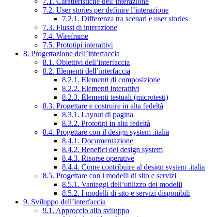
7.1. Caratteristiche dell’interazione
7.2. User stories per definire l’interazione
7.2.1. Differenza tra scenari e user stories
7.3. Flussi di interazione
7.4. Wireframe
7.5. Prototipi interattivi
8. Progettazione dell’interfaccia
8.1. Obiettivi dell’interfaccia
8.2. Elementi dell’interfaccia
8.2.1. Elementi di composizione
8.2.2. Elementi interattivi
8.2.3. Elementi testuali (microtesti)
8.3. Progettare e costruire in alta fedeltà
8.3.1. Layout di pagina
8.3.2. Prototipi in alta fedeltà
8.4. Progettare con il design system .italia
8.4.1. Documentazione
8.4.2. Benefici del design system
8.4.3. Risorse operative
8.4.4. Come contribuire al design system .italia
8.5. Progettare con i modelli di sito e servizi
8.5.1. Vantaggi dell’utilizzo dei modelli
8.5.2. I modelli di sito e servizi disponibili
9. Sviluppo dell’interfaccia
9.1. Approccio allo sviluppo