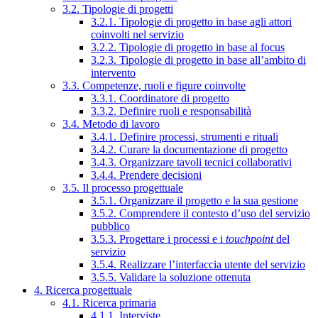
3.2. Tipologie di progetti
3.2.1. Tipologie di progetto in base agli attori
coinvolti nel servizio
3.2.2. Tipologie di progetto in base al focus
3.2.3. Tipologie di progetto in base all’ambito di
intervento
3.3. Competenze, ruoli e figure coinvolte
3.3.1. Coordinatore di progetto
3.3.2. Definire ruoli e responsabilità
3.4. Metodo di lavoro
3.4.1. Definire processi, strumenti e rituali
3.4.2. Curare la documentazione di progetto
3.4.3. Organizzare tavoli tecnici collaborativi
3.4.4. Prendere decisioni
3.5. Il processo progettuale
3.5.1. Organizzare il progetto e la sua gestione
3.5.2. Comprendere il contesto d’uso del servizio
pubblico
3.5.3. Progettare i processi e i
touchpoint
del
servizio
3.5.4. Realizzare l’interfaccia utente del servizio
3.5.5. Validare la soluzione ottenuta
4. Ricerca progettuale
4.1. Ricerca primaria
4.1.1. Interviste