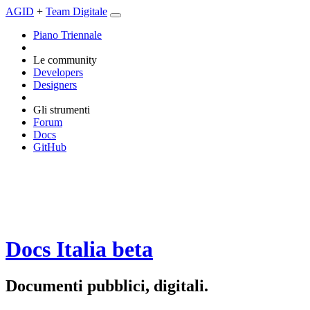
AGID
+
Team Digitale
Piano Triennale
Le community
Developers
Designers
Gli strumenti
Forum
Docs
GitHub
Docs Italia
beta
Documenti pubblici, digitali.