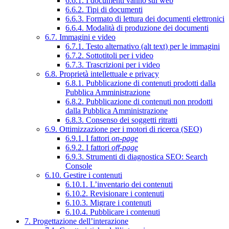
6.6.1. I documenti vanno sul web
6.6.2. Tipi di documenti
6.6.3. Formato di lettura dei documenti elettronici
6.6.4. Modalità di produzione dei documenti
6.7. Immagini e video
6.7.1. Testo alternativo (alt text) per le immagini
6.7.2. Sottotitoli per i video
6.7.3. Trascrizioni per i video
6.8. Proprietà intellettuale e privacy
6.8.1. Pubblicazione di contenuti prodotti dalla
Pubblica Amministrazione
6.8.2. Pubblicazione di contenuti non prodotti
dalla Pubblica Amministrazione
6.8.3. Consenso dei soggetti ritratti
6.9. Ottimizzazione per i motori di ricerca (SEO)
6.9.1. I fattori
on-page
6.9.2. I fattori
off-page
6.9.3. Strumenti di diagnostica SEO: Search
Console
6.10. Gestire i contenuti
6.10.1. L’inventario dei contenuti
6.10.2. Revisionare i contenuti
6.10.3. Migrare i contenuti
6.10.4. Pubblicare i contenuti
7. Progettazione dell’interazione