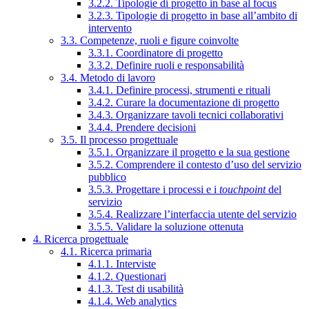
3.2.2. Tipologie di progetto in base al focus
3.2.3. Tipologie di progetto in base all’ambito di
intervento
3.3. Competenze, ruoli e figure coinvolte
3.3.1. Coordinatore di progetto
3.3.2. Definire ruoli e responsabilità
3.4. Metodo di lavoro
3.4.1. Definire processi, strumenti e rituali
3.4.2. Curare la documentazione di progetto
3.4.3. Organizzare tavoli tecnici collaborativi
3.4.4. Prendere decisioni
3.5. Il processo progettuale
3.5.1. Organizzare il progetto e la sua gestione
3.5.2. Comprendere il contesto d’uso del servizio
pubblico
3.5.3. Progettare i processi e i
touchpoint
del
servizio
3.5.4. Realizzare l’interfaccia utente del servizio
3.5.5. Validare la soluzione ottenuta
4. Ricerca progettuale
4.1. Ricerca primaria
4.1.1. Interviste
4.1.2. Questionari
4.1.3. Test di usabilità
4.1.4. Web analytics