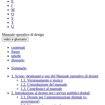
E
I
M
O
S
T
U
Manuale operativo di design
indici e glossario
contenuti
figure
tabelle
glossario
Sommario
1. Scopo, destinatari e uso del Manuale operativo di design
1.1. Versionamento e storico
1.2. Consultazione del manuale
1.3. Contribuisci al manuale
2. Introduzione al design per i servizi pubblici digitali
2.1. Design per l’amministrazione digitale (
e-
government
)