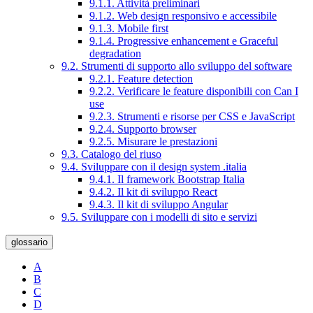
9.1.1. Attività preliminari
9.1.2. Web design responsivo e accessibile
9.1.3. Mobile first
9.1.4. Progressive enhancement e Graceful
degradation
9.2. Strumenti di supporto allo sviluppo del software
9.2.1. Feature detection
9.2.2. Verificare le feature disponibili con Can I
use
9.2.3. Strumenti e risorse per CSS e JavaScript
9.2.4. Supporto browser
9.2.5. Misurare le prestazioni
9.3. Catalogo del riuso
9.4. Sviluppare con il design system .italia
9.4.1. Il framework Bootstrap Italia
9.4.2. Il kit di sviluppo React
9.4.3. Il kit di sviluppo Angular
9.5. Sviluppare con i modelli di sito e servizi
glossario
A
B
C
D