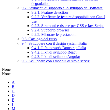
degradation
9.2. Strumenti di supporto allo sviluppo del software
9.2.1. Feature detection
9.2.2. Verificare le feature disponibili con Can I
use
9.2.3. Strumenti e risorse per CSS e JavaScript
9.2.4. Supporto browser
9.2.5. Misurare le prestazioni
9.3. Catalogo del riuso
9.4. Sviluppare con il design system .italia
9.4.1. Il framework Bootstrap Italia
9.4.2. Il kit di sviluppo React
9.4.3. Il kit di sviluppo Angular
9.5. Sviluppare con i modelli di sito e servizi
None
None
A
B
C
D
E
I
M