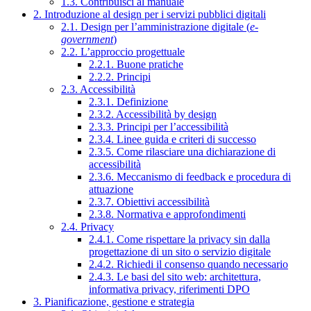
1.3. Contribuisci al manuale
2. Introduzione al design per i servizi pubblici digitali
2.1. Design per l’amministrazione digitale (
e-
government
)
2.2. L’approccio progettuale
2.2.1. Buone pratiche
2.2.2. Principi
2.3. Accessibilità
2.3.1. Definizione
2.3.2. Accessibilità by design
2.3.3. Principi per l’accessibilità
2.3.4. Linee guida e criteri di successo
2.3.5. Come rilasciare una dichiarazione di
accessibilità
2.3.6. Meccanismo di feedback e procedura di
attuazione
2.3.7. Obiettivi accessibilità
2.3.8. Normativa e approfondimenti
2.4. Privacy
2.4.1. Come rispettare la privacy sin dalla
progettazione di un sito o servizio digitale
2.4.2. Richiedi il consenso quando necessario
2.4.3. Le basi del sito web: architettura,
informativa privacy, riferimenti DPO
3. Pianificazione, gestione e strategia