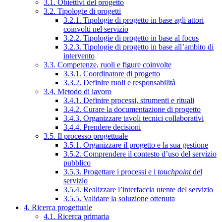
3.1. Obiettivi del progetto
3.2. Tipologie di progetti
3.2.1. Tipologie di progetto in base agli attori
coinvolti nel servizio
3.2.2. Tipologie di progetto in base al focus
3.2.3. Tipologie di progetto in base all’ambito di
intervento
3.3. Competenze, ruoli e figure coinvolte
3.3.1. Coordinatore di progetto
3.3.2. Definire ruoli e responsabilità
3.4. Metodo di lavoro
3.4.1. Definire processi, strumenti e rituali
3.4.2. Curare la documentazione di progetto
3.4.3. Organizzare tavoli tecnici collaborativi
3.4.4. Prendere decisioni
3.5. Il processo progettuale
3.5.1. Organizzare il progetto e la sua gestione
3.5.2. Comprendere il contesto d’uso del servizio
pubblico
3.5.3. Progettare i processi e i
touchpoint
del
servizio
3.5.4. Realizzare l’interfaccia utente del servizio
3.5.5. Validare la soluzione ottenuta
4. Ricerca progettuale
4.1. Ricerca primaria