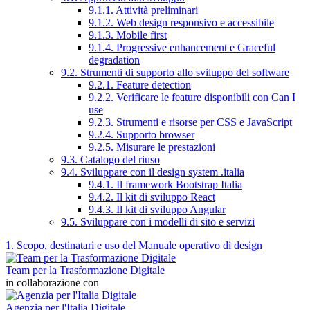
9.1.1. Attività preliminari
9.1.2. Web design responsivo e accessibile
9.1.3. Mobile first
9.1.4. Progressive enhancement e Graceful
degradation
9.2. Strumenti di supporto allo sviluppo del software
9.2.1. Feature detection
9.2.2. Verificare le feature disponibili con Can I
use
9.2.3. Strumenti e risorse per CSS e JavaScript
9.2.4. Supporto browser
9.2.5. Misurare le prestazioni
9.3. Catalogo del riuso
9.4. Sviluppare con il design system .italia
9.4.1. Il framework Bootstrap Italia
9.4.2. Il kit di sviluppo React
9.4.3. Il kit di sviluppo Angular
9.5. Sviluppare con i modelli di sito e servizi
1. Scopo, destinatari e uso del Manuale operativo di design
Team per la Trasformazione Digitale
in collaborazione con
Agenzia per l'Italia Digitale