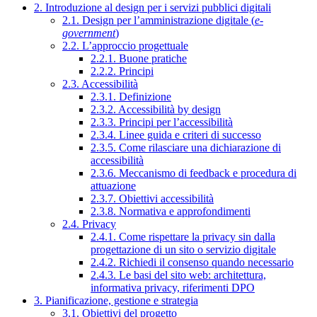
2. Introduzione al design per i servizi pubblici digitali
2.1. Design per l’amministrazione digitale (
e-
government
)
2.2. L’approccio progettuale
2.2.1. Buone pratiche
2.2.2. Principi
2.3. Accessibilità
2.3.1. Definizione
2.3.2. Accessibilità by design
2.3.3. Principi per l’accessibilità
2.3.4. Linee guida e criteri di successo
2.3.5. Come rilasciare una dichiarazione di
accessibilità
2.3.6. Meccanismo di feedback e procedura di
attuazione
2.3.7. Obiettivi accessibilità
2.3.8. Normativa e approfondimenti
2.4. Privacy
2.4.1. Come rispettare la privacy sin dalla
progettazione di un sito o servizio digitale
2.4.2. Richiedi il consenso quando necessario
2.4.3. Le basi del sito web: architettura,
informativa privacy, riferimenti DPO
3. Pianificazione, gestione e strategia
3.1. Obiettivi del progetto