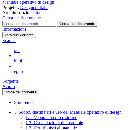
Manuale operativo di design
Progetto:
Designers Italia
Amministrazione:
italia
Cerca nel documento
Cerca nel documento
Informazioni
versione-corrente
Scarica
pdf
html
epub
Sorgente
Azioni
indice dei contenuti
Sommario
1. Scopo, destinatari e uso del Manuale operativo di design
1.1. Versionamento e storico
1.2. Consultazione del manuale
1.3. Contribuisci al manuale