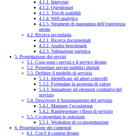
4.1.1. Interviste
4.1.2. Questionari
4.1.3. Test di usabilità
4.1.4. Web analytics
4.1.5. Strumenti di mappatura dell’esperienza
utente
4.2. Ricerca secondaria
4.2.1. Ricerca documentale
4.2.2. Analisi benchmark
4.2.3. Valutazione euristica
5. Progettazione dei servizi
5.1. Cosa sono i servizi e il service design
5.2. Progettare servizi pubblici digitali
5.3. Definire il modello di servizio
5.3.1. Identificare gli attori coinvolti
5.3.2. Formulare la proposta di valore
5.3.3. Inquadrare gli elementi costitutivi del
servizio
5.4. Descrivere il funzionamento del servizio
5.4.1. Mappare l’ecosistema
5.4.2. Rappresentare i flussi di servizio
5.5. Co-progettare le soluzioni
5.5.1. Workshop di co-progettazione
6. Progettazione dei contenuti
6.1. Cos’è il content design