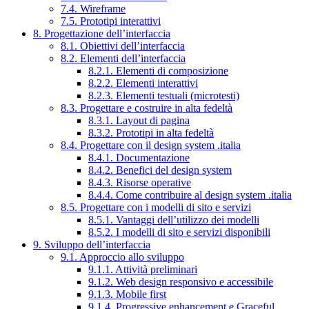
7.4. Wireframe
7.5. Prototipi interattivi
8. Progettazione dell’interfaccia
8.1. Obiettivi dell’interfaccia
8.2. Elementi dell’interfaccia
8.2.1. Elementi di composizione
8.2.2. Elementi interattivi
8.2.3. Elementi testuali (microtesti)
8.3. Progettare e costruire in alta fedeltà
8.3.1. Layout di pagina
8.3.2. Prototipi in alta fedeltà
8.4. Progettare con il design system .italia
8.4.1. Documentazione
8.4.2. Benefici del design system
8.4.3. Risorse operative
8.4.4. Come contribuire al design system .italia
8.5. Progettare con i modelli di sito e servizi
8.5.1. Vantaggi dell’utilizzo dei modelli
8.5.2. I modelli di sito e servizi disponibili
9. Sviluppo dell’interfaccia
9.1. Approccio allo sviluppo
9.1.1. Attività preliminari
9.1.2. Web design responsivo e accessibile
9.1.3. Mobile first
9.1.4. Progressive enhancement e Graceful