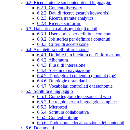
6.2. Ricerca utente sui contenuti e il linguaggio
6.2.1. Content discovery
6.2.2. Dati di ricerca (search keywords)
6.2.3. Ricerca tramite analytics
6.2.4. Ricerca sui forum
6.3. Dalla ricerca ai bisogni degli utenti
6.3.1. User stories per definire i contenuti
6.3.2. Job stories per definire i contenuti
6.3.3. Criteri di accettazione
6.4. Architettura dell’informazione
6.4.1. Definire l’architettura dell’informazione
6.4.2. Alberatura
6.4.3. Flussi di interazione
6.4.4. Sistemi di navigazione
6.4.5. Tipologie di contenuto (content type)
6.4.6. Ontologie e standard
6.4.7. Vocabolari controllati e tassonomie
6.5. Scrittura e linguaggio
6.5.1. Come leggono le persone sul web
6.5.2. Le regole per un linguaggio semplice
6.5.3. Microtesti
6.5.4. Scrittura collaborativa
6.5.5. Content critique
6.5.6. Traduzione e localizzazione dei contenuti
6.6. Documenti