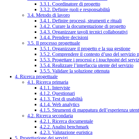
3.3.1. Coordinatore di progetto
3.3.2. Definire ruoli e responsabilità
3.4. Metodo di lavoro
3.4.1. Definire processi, strumenti e rituali
3.4.2. Curare la documentazione di progetto
3.4.3. Organizzare tavoli tecnici collaborativi
3.4.4. Prendere decisioni
3.5. Il processo progettuale
3.5.1. Organizzare il progetto e la sua gestione
3.5.2. Comprendere il contesto d’uso del servizio 
3.5.3. Progettare i processi e i
touchpoint
del servi
3.5.4. Realizzare l’interfaccia utente del servizio
3.5.5. Validare la soluzione ottenuta
4. Ricerca progettuale
4.1. Ricerca primaria
4.1.1. Interviste
4.1.2. Questionari
4.1.3. Test di usabilità
4.1.4. Web analytics
4.1.5. Strumenti di mappatura dell’esperienza uten
4.2. Ricerca secondaria
4.2.1. Ricerca documentale
4.2.2. Analisi benchmark
4.2.3. Valutazione euristica
5. Progettazione dei servizi