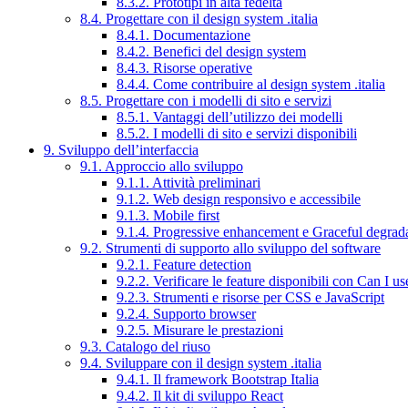
8.3.2. Prototipi in alta fedeltà
8.4. Progettare con il design system .italia
8.4.1. Documentazione
8.4.2. Benefici del design system
8.4.3. Risorse operative
8.4.4. Come contribuire al design system .italia
8.5. Progettare con i modelli di sito e servizi
8.5.1. Vantaggi dell’utilizzo dei modelli
8.5.2. I modelli di sito e servizi disponibili
9. Sviluppo dell’interfaccia
9.1. Approccio allo sviluppo
9.1.1. Attività preliminari
9.1.2. Web design responsivo e accessibile
9.1.3. Mobile first
9.1.4. Progressive enhancement e Graceful degrad
9.2. Strumenti di supporto allo sviluppo del software
9.2.1. Feature detection
9.2.2. Verificare le feature disponibili con Can I us
9.2.3. Strumenti e risorse per CSS e JavaScript
9.2.4. Supporto browser
9.2.5. Misurare le prestazioni
9.3. Catalogo del riuso
9.4. Sviluppare con il design system .italia
9.4.1. Il framework Bootstrap Italia
9.4.2. Il kit di sviluppo React