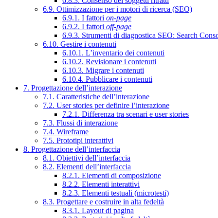
6.8.3. Consenso dei soggetti ritratti
6.9. Ottimizzazione per i motori di ricerca (SEO)
6.9.1. I fattori
on-page
6.9.2. I fattori
off-page
6.9.3. Strumenti di diagnostica SEO: Search Cons
6.10. Gestire i contenuti
6.10.1. L’inventario dei contenuti
6.10.2. Revisionare i contenuti
6.10.3. Migrare i contenuti
6.10.4. Pubblicare i contenuti
7. Progettazione dell’interazione
7.1. Caratteristiche dell’interazione
7.2. User stories per definire l’interazione
7.2.1. Differenza tra scenari e user stories
7.3. Flussi di interazione
7.4. Wireframe
7.5. Prototipi interattivi
8. Progettazione dell’interfaccia
8.1. Obiettivi dell’interfaccia
8.2. Elementi dell’interfaccia
8.2.1. Elementi di composizione
8.2.2. Elementi interattivi
8.2.3. Elementi testuali (microtesti)
8.3. Progettare e costruire in alta fedeltà
8.3.1. Layout di pagina