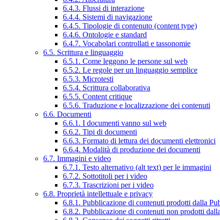
6.4.3. Flussi di interazione
6.4.4. Sistemi di navigazione
6.4.5. Tipologie di contenuto (content type)
6.4.6. Ontologie e standard
6.4.7. Vocabolari controllati e tassonomie
6.5. Scrittura e linguaggio
6.5.1. Come leggono le persone sul web
6.5.2. Le regole per un linguaggio semplice
6.5.3. Microtesti
6.5.4. Scrittura collaborativa
6.5.5. Content critique
6.5.6. Traduzione e localizzazione dei contenuti
6.6. Documenti
6.6.1. I documenti vanno sul web
6.6.2. Tipi di documenti
6.6.3. Formato di lettura dei documenti elettronici
6.6.4. Modalità di produzione dei documenti
6.7. Immagini e video
6.7.1. Testo alternativo (alt text) per le immagini
6.7.2. Sottotitoli per i video
6.7.3. Trascrizioni per i video
6.8. Proprietà intellettuale e privacy
6.8.1. Pubblicazione di contenuti prodotti dalla P
6.8.2. Pubblicazione di contenuti non prodotti dal