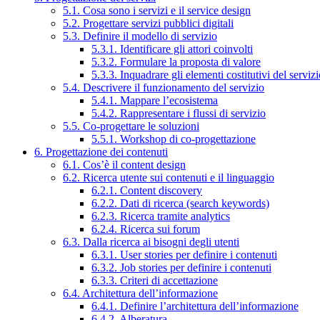
5.1. Cosa sono i servizi e il service design
5.2. Progettare servizi pubblici digitali
5.3. Definire il modello di servizio
5.3.1. Identificare gli attori coinvolti
5.3.2. Formulare la proposta di valore
5.3.3. Inquadrare gli elementi costitutivi del serviz
5.4. Descrivere il funzionamento del servizio
5.4.1. Mappare l’ecosistema
5.4.2. Rappresentare i flussi di servizio
5.5. Co-progettare le soluzioni
5.5.1. Workshop di co-progettazione
6. Progettazione dei contenuti
6.1. Cos’è il content design
6.2. Ricerca utente sui contenuti e il linguaggio
6.2.1. Content discovery
6.2.2. Dati di ricerca (search keywords)
6.2.3. Ricerca tramite analytics
6.2.4. Ricerca sui forum
6.3. Dalla ricerca ai bisogni degli utenti
6.3.1. User stories per definire i contenuti
6.3.2. Job stories per definire i contenuti
6.3.3. Criteri di accettazione
6.4. Architettura dell’informazione
6.4.1. Definire l’architettura dell’informazione
6.4.2. Alberatura