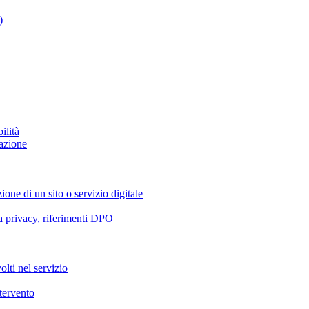
)
ilità
azione
ione di un sito o servizio digitale
va privacy, riferimenti DPO
olti nel servizio
ntervento