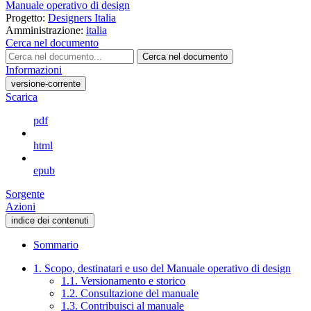
Manuale operativo di design
Progetto:
Designers Italia
Amministrazione:
italia
Cerca nel documento
Cerca nel documento
Informazioni
versione-corrente
Scarica
pdf
html
epub
Sorgente
Azioni
indice dei contenuti
Sommario
1. Scopo, destinatari e uso del Manuale operativo di design
1.1. Versionamento e storico
1.2. Consultazione del manuale
1.3. Contribuisci al manuale