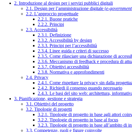
2. Introduzione al design per i servizi pubblici digitali
2.1. Design per l’amministrazione digitale (
e-government
2.2. L’approccio progettuale
2.2.1. Buone pratiche
2.2.2. Principi
2.3. Accessibilità
2.3.1. Definizione
2.3.2. Accessibilità by design
2.3.3. Principi per l’accessibilità
2.3.4. Linee guida e criteri di successo
2.3.5. Come rilasciare una dichiarazione di accessib
2.3.6. Meccanismo di feedback e procedura di attu
2.3.7. Obiettivi accessibilità
2.3.8. Normativa e approfondimenti
2.4. Privacy
2.4.1. Come rispettare la privacy sin dalla progettaz
2.4.2. Richiedi il consenso quando necessario
2.4.3. Le basi del sito web: architettura, informati
3. Pianificazione, gestione e strategia
3.1. Obiettivi del progetto
3.2. Tipologie di progetti
3.2.1. Tipologie di progetto in base agli attori coinv
3.2.2. Tipologie di progetto in base al focus
3.2.3. Tipologie di progetto in base all’ambito di i
3.3. Competenze, ruoli e figure coinvolte