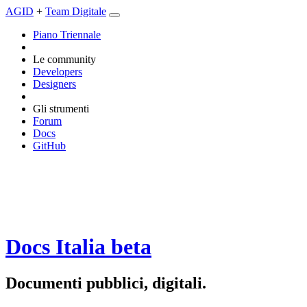
AGID
+
Team Digitale
Piano Triennale
Le community
Developers
Designers
Gli strumenti
Forum
Docs
GitHub
Docs Italia
beta
Documenti pubblici, digitali.