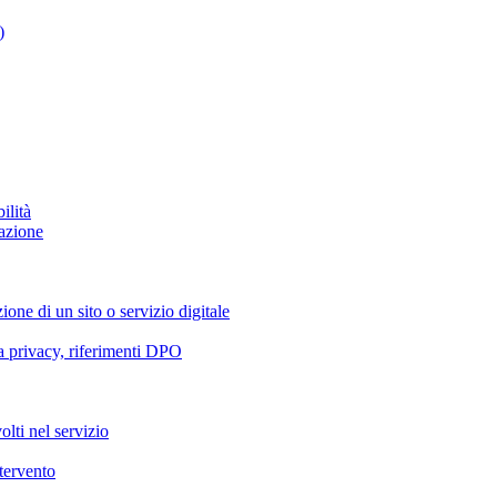
)
ilità
azione
ione di un sito o servizio digitale
va privacy, riferimenti DPO
olti nel servizio
ntervento