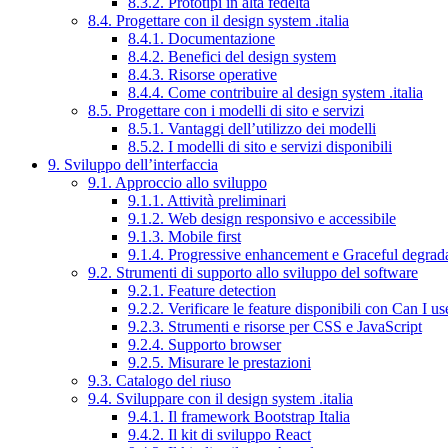
8.3.2. Prototipi in alta fedeltà
8.4. Progettare con il design system .italia
8.4.1. Documentazione
8.4.2. Benefici del design system
8.4.3. Risorse operative
8.4.4. Come contribuire al design system .italia
8.5. Progettare con i modelli di sito e servizi
8.5.1. Vantaggi dell’utilizzo dei modelli
8.5.2. I modelli di sito e servizi disponibili
9. Sviluppo dell’interfaccia
9.1. Approccio allo sviluppo
9.1.1. Attività preliminari
9.1.2. Web design responsivo e accessibile
9.1.3. Mobile first
9.1.4. Progressive enhancement e Graceful degrad
9.2. Strumenti di supporto allo sviluppo del software
9.2.1. Feature detection
9.2.2. Verificare le feature disponibili con Can I us
9.2.3. Strumenti e risorse per CSS e JavaScript
9.2.4. Supporto browser
9.2.5. Misurare le prestazioni
9.3. Catalogo del riuso
9.4. Sviluppare con il design system .italia
9.4.1. Il framework Bootstrap Italia
9.4.2. Il kit di sviluppo React