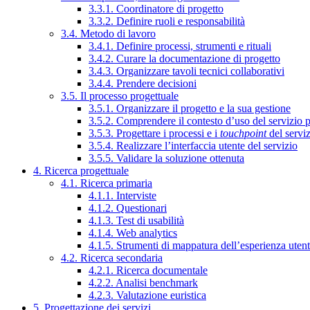
3.3.1. Coordinatore di progetto
3.3.2. Definire ruoli e responsabilità
3.4. Metodo di lavoro
3.4.1. Definire processi, strumenti e rituali
3.4.2. Curare la documentazione di progetto
3.4.3. Organizzare tavoli tecnici collaborativi
3.4.4. Prendere decisioni
3.5. Il processo progettuale
3.5.1. Organizzare il progetto e la sua gestione
3.5.2. Comprendere il contesto d’uso del servizio 
3.5.3. Progettare i processi e i
touchpoint
del servi
3.5.4. Realizzare l’interfaccia utente del servizio
3.5.5. Validare la soluzione ottenuta
4. Ricerca progettuale
4.1. Ricerca primaria
4.1.1. Interviste
4.1.2. Questionari
4.1.3. Test di usabilità
4.1.4. Web analytics
4.1.5. Strumenti di mappatura dell’esperienza uten
4.2. Ricerca secondaria
4.2.1. Ricerca documentale
4.2.2. Analisi benchmark
4.2.3. Valutazione euristica
5. Progettazione dei servizi