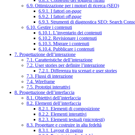
6.8.3. Consenso dei soggetti ritratti
6.9. Ottimizzazione per i motori di ricerca (SEO)
6.9.1. I fattori
on-page
6.9.2. I fattori
off-page
6.9.3. Strumenti di diagnostica SEO: Search Cons
6.10. Gestire i contenuti
6.10.1. L’inventario dei contenuti
6.10.2. Revisionare i contenuti
6.10.3. Migrare i contenuti
6.10.4. Pubblicare i contenuti
7. Progettazione dell’interazione
7.1. Caratteristiche dell’interazione
7.2. User stories per definire l’interazione
7.2.1. Differenza tra scenari e user stories
7.3. Flussi di interazione
7.4. Wireframe
7.5. Prototipi interattivi
8. Progettazione dell’interfaccia
8.1. Obiettivi dell’interfaccia
8.2. Elementi dell’interfaccia
8.2.1. Elementi di composizione
8.2.2. Elementi interattivi
8.2.3. Elementi testuali (microtesti)
8.3. Progettare e costruire in alta fedeltà
8.3.1. Layout di pagina