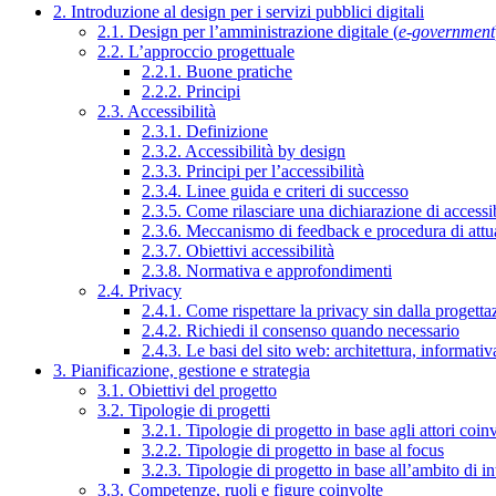
2. Introduzione al design per i servizi pubblici digitali
2.1. Design per l’amministrazione digitale (
e-government
2.2. L’approccio progettuale
2.2.1. Buone pratiche
2.2.2. Principi
2.3. Accessibilità
2.3.1. Definizione
2.3.2. Accessibilità by design
2.3.3. Principi per l’accessibilità
2.3.4. Linee guida e criteri di successo
2.3.5. Come rilasciare una dichiarazione di accessib
2.3.6. Meccanismo di feedback e procedura di attu
2.3.7. Obiettivi accessibilità
2.3.8. Normativa e approfondimenti
2.4. Privacy
2.4.1. Come rispettare la privacy sin dalla progettaz
2.4.2. Richiedi il consenso quando necessario
2.4.3. Le basi del sito web: architettura, informati
3. Pianificazione, gestione e strategia
3.1. Obiettivi del progetto
3.2. Tipologie di progetti
3.2.1. Tipologie di progetto in base agli attori coinv
3.2.2. Tipologie di progetto in base al focus
3.2.3. Tipologie di progetto in base all’ambito di i
3.3. Competenze, ruoli e figure coinvolte