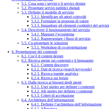
5.1. Cosa sono i servizi e il service design
5.2. Progettare servizi pubblici digitali
5.3. Definire il modello di servizio
5.3.1. Identificare gli attori coinvolti
5.3.2. Formulare la proposta di valore
5.3.3. Inquadrare gli elementi costitutivi del serviz
5.4. Descrivere il funzionamento del servizio
5.4.1. Mappare l’ecosistema
5.4.2. Rappresentare i flussi di servizio
5.5. Co-progettare le soluzioni
5.5.1. Workshop di co-progettazione
6. Progettazione dei contenuti
6.1. Cos’è il content design
6.2. Ricerca utente sui contenuti e il linguaggio
6.2.1. Content discovery
6.2.2. Dati di ricerca (search keywords)
6.2.3. Ricerca tramite analytics
6.2.4. Ricerca sui forum
6.3. Dalla ricerca ai bisogni degli utenti
6.3.1. User stories per definire i contenuti
6.3.2. Job stories per definire i contenuti
6.3.3. Criteri di accettazione
6.4. Architettura dell’informazione
6.4.1. Definire l’architettura dell’informazione
6.4.2. Alberatura