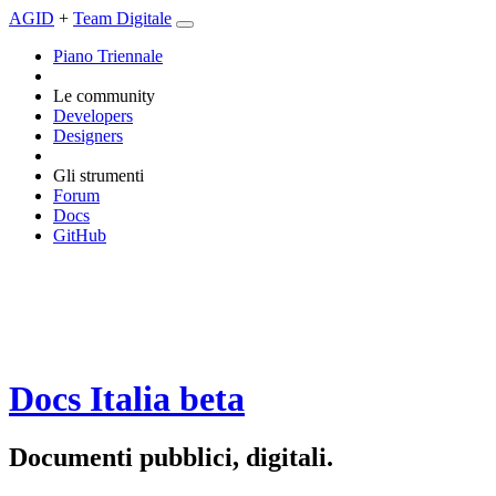
AGID
+
Team Digitale
Piano Triennale
Le community
Developers
Designers
Gli strumenti
Forum
Docs
GitHub
Docs Italia
beta
Documenti pubblici, digitali.