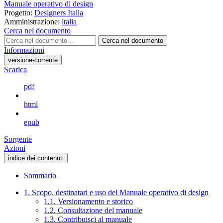
Manuale operativo di design
Progetto:
Designers Italia
Amministrazione:
italia
Cerca nel documento
Cerca nel documento
Informazioni
versione-corrente
Scarica
pdf
html
epub
Sorgente
Azioni
indice dei contenuti
Sommario
1. Scopo, destinatari e uso del Manuale operativo di design
1.1. Versionamento e storico
1.2. Consultazione del manuale
1.3. Contribuisci al manuale