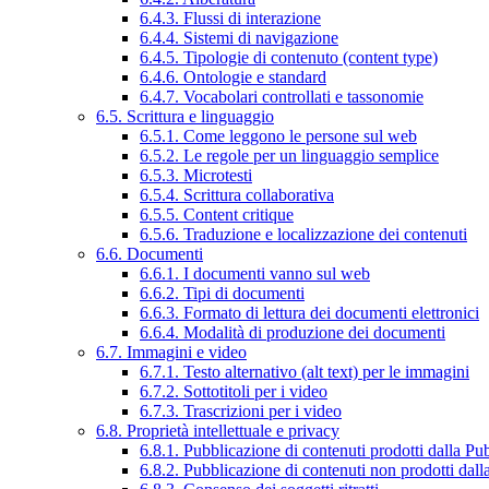
6.4.3. Flussi di interazione
6.4.4. Sistemi di navigazione
6.4.5. Tipologie di contenuto (content type)
6.4.6. Ontologie e standard
6.4.7. Vocabolari controllati e tassonomie
6.5. Scrittura e linguaggio
6.5.1. Come leggono le persone sul web
6.5.2. Le regole per un linguaggio semplice
6.5.3. Microtesti
6.5.4. Scrittura collaborativa
6.5.5. Content critique
6.5.6. Traduzione e localizzazione dei contenuti
6.6. Documenti
6.6.1. I documenti vanno sul web
6.6.2. Tipi di documenti
6.6.3. Formato di lettura dei documenti elettronici
6.6.4. Modalità di produzione dei documenti
6.7. Immagini e video
6.7.1. Testo alternativo (alt text) per le immagini
6.7.2. Sottotitoli per i video
6.7.3. Trascrizioni per i video
6.8. Proprietà intellettuale e privacy
6.8.1. Pubblicazione di contenuti prodotti dalla P
6.8.2. Pubblicazione di contenuti non prodotti dal