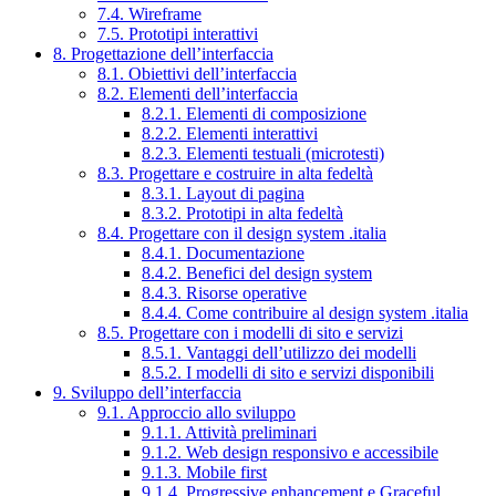
7.4. Wireframe
7.5. Prototipi interattivi
8. Progettazione dell’interfaccia
8.1. Obiettivi dell’interfaccia
8.2. Elementi dell’interfaccia
8.2.1. Elementi di composizione
8.2.2. Elementi interattivi
8.2.3. Elementi testuali (microtesti)
8.3. Progettare e costruire in alta fedeltà
8.3.1. Layout di pagina
8.3.2. Prototipi in alta fedeltà
8.4. Progettare con il design system .italia
8.4.1. Documentazione
8.4.2. Benefici del design system
8.4.3. Risorse operative
8.4.4. Come contribuire al design system .italia
8.5. Progettare con i modelli di sito e servizi
8.5.1. Vantaggi dell’utilizzo dei modelli
8.5.2. I modelli di sito e servizi disponibili
9. Sviluppo dell’interfaccia
9.1. Approccio allo sviluppo
9.1.1. Attività preliminari
9.1.2. Web design responsivo e accessibile
9.1.3. Mobile first
9.1.4. Progressive enhancement e Graceful