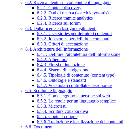
6.2. Ricerca utente sui contenuti e il linguaggio
6.2.1. Content discovery
6.2.2. Dati di ricerca (search keywords)
6.2.3. Ricerca tramite analytics
6.2.4. Ricerca sui forum
6.3. Dalla ricerca ai bisogni degli utenti
6.3.1. User stories per definire i contenuti
6.3.2. Job stories per definire i contenuti
6.3.3. Criteri di accettazione
6.4. Architettura dell’informazione
6.4.1. Definire l’architettura dell’informazione
6.4.2. Alberatura
6.4.3. Flussi di interazione
6.4.4. Sistemi di navigazione
6.4.5. Tipologie di contenuto (content type)
6.4.6. Ontologie e standard
6.4.7. Vocabolari controllati e tassonomie
6.5. Scrittura e linguaggio
6.5.1. Come leggono le persone sul web
6.5.2. Le regole per un linguaggio semplice
6.5.3. Microtesti
6.5.4. Scrittura collaborativa
6.5.5. Content critique
6.5.6. Traduzione e localizzazione dei contenuti
6.6. Documenti