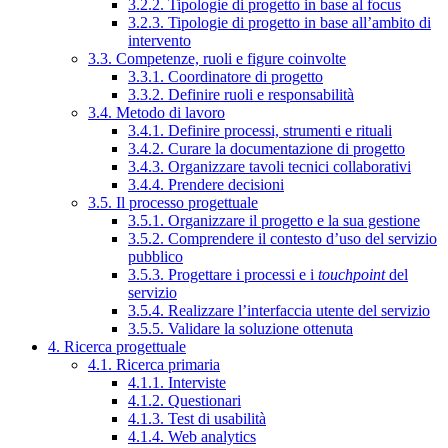
3.2.2. Tipologie di progetto in base al focus
3.2.3. Tipologie di progetto in base all’ambito di
intervento
3.3. Competenze, ruoli e figure coinvolte
3.3.1. Coordinatore di progetto
3.3.2. Definire ruoli e responsabilità
3.4. Metodo di lavoro
3.4.1. Definire processi, strumenti e rituali
3.4.2. Curare la documentazione di progetto
3.4.3. Organizzare tavoli tecnici collaborativi
3.4.4. Prendere decisioni
3.5. Il processo progettuale
3.5.1. Organizzare il progetto e la sua gestione
3.5.2. Comprendere il contesto d’uso del servizio
pubblico
3.5.3. Progettare i processi e i
touchpoint
del
servizio
3.5.4. Realizzare l’interfaccia utente del servizio
3.5.5. Validare la soluzione ottenuta
4. Ricerca progettuale
4.1. Ricerca primaria
4.1.1. Interviste
4.1.2. Questionari
4.1.3. Test di usabilità
4.1.4. Web analytics