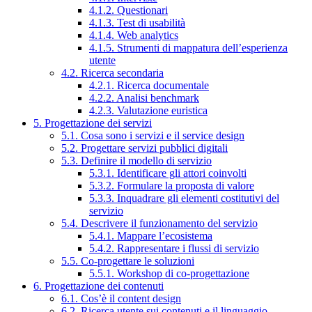
4.1.2. Questionari
4.1.3. Test di usabilità
4.1.4. Web analytics
4.1.5. Strumenti di mappatura dell’esperienza
utente
4.2. Ricerca secondaria
4.2.1. Ricerca documentale
4.2.2. Analisi benchmark
4.2.3. Valutazione euristica
5. Progettazione dei servizi
5.1. Cosa sono i servizi e il service design
5.2. Progettare servizi pubblici digitali
5.3. Definire il modello di servizio
5.3.1. Identificare gli attori coinvolti
5.3.2. Formulare la proposta di valore
5.3.3. Inquadrare gli elementi costitutivi del
servizio
5.4. Descrivere il funzionamento del servizio
5.4.1. Mappare l’ecosistema
5.4.2. Rappresentare i flussi di servizio
5.5. Co-progettare le soluzioni
5.5.1. Workshop di co-progettazione
6. Progettazione dei contenuti
6.1. Cos’è il content design
6.2. Ricerca utente sui contenuti e il linguaggio