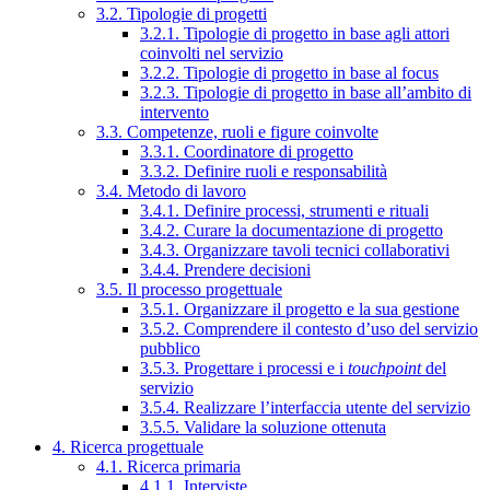
3.2. Tipologie di progetti
3.2.1. Tipologie di progetto in base agli attori
coinvolti nel servizio
3.2.2. Tipologie di progetto in base al focus
3.2.3. Tipologie di progetto in base all’ambito di
intervento
3.3. Competenze, ruoli e figure coinvolte
3.3.1. Coordinatore di progetto
3.3.2. Definire ruoli e responsabilità
3.4. Metodo di lavoro
3.4.1. Definire processi, strumenti e rituali
3.4.2. Curare la documentazione di progetto
3.4.3. Organizzare tavoli tecnici collaborativi
3.4.4. Prendere decisioni
3.5. Il processo progettuale
3.5.1. Organizzare il progetto e la sua gestione
3.5.2. Comprendere il contesto d’uso del servizio
pubblico
3.5.3. Progettare i processi e i
touchpoint
del
servizio
3.5.4. Realizzare l’interfaccia utente del servizio
3.5.5. Validare la soluzione ottenuta
4. Ricerca progettuale
4.1. Ricerca primaria
4.1.1. Interviste