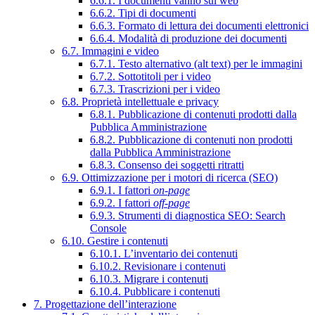
6.6.1. I documenti vanno sul web
6.6.2. Tipi di documenti
6.6.3. Formato di lettura dei documenti elettronici
6.6.4. Modalità di produzione dei documenti
6.7. Immagini e video
6.7.1. Testo alternativo (alt text) per le immagini
6.7.2. Sottotitoli per i video
6.7.3. Trascrizioni per i video
6.8. Proprietà intellettuale e privacy
6.8.1. Pubblicazione di contenuti prodotti dalla
Pubblica Amministrazione
6.8.2. Pubblicazione di contenuti non prodotti
dalla Pubblica Amministrazione
6.8.3. Consenso dei soggetti ritratti
6.9. Ottimizzazione per i motori di ricerca (SEO)
6.9.1. I fattori
on-page
6.9.2. I fattori
off-page
6.9.3. Strumenti di diagnostica SEO: Search
Console
6.10. Gestire i contenuti
6.10.1. L’inventario dei contenuti
6.10.2. Revisionare i contenuti
6.10.3. Migrare i contenuti
6.10.4. Pubblicare i contenuti
7. Progettazione dell’interazione