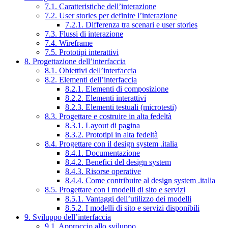
7.1. Caratteristiche dell’interazione
7.2. User stories per definire l’interazione
7.2.1. Differenza tra scenari e user stories
7.3. Flussi di interazione
7.4. Wireframe
7.5. Prototipi interattivi
8. Progettazione dell’interfaccia
8.1. Obiettivi dell’interfaccia
8.2. Elementi dell’interfaccia
8.2.1. Elementi di composizione
8.2.2. Elementi interattivi
8.2.3. Elementi testuali (microtesti)
8.3. Progettare e costruire in alta fedeltà
8.3.1. Layout di pagina
8.3.2. Prototipi in alta fedeltà
8.4. Progettare con il design system .italia
8.4.1. Documentazione
8.4.2. Benefici del design system
8.4.3. Risorse operative
8.4.4. Come contribuire al design system .italia
8.5. Progettare con i modelli di sito e servizi
8.5.1. Vantaggi dell’utilizzo dei modelli
8.5.2. I modelli di sito e servizi disponibili
9. Sviluppo dell’interfaccia
9.1. Approccio allo sviluppo