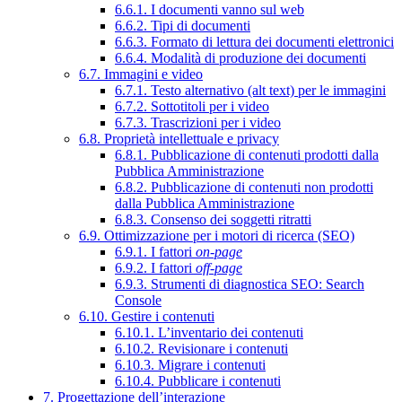
6.6.1. I documenti vanno sul web
6.6.2. Tipi di documenti
6.6.3. Formato di lettura dei documenti elettronici
6.6.4. Modalità di produzione dei documenti
6.7. Immagini e video
6.7.1. Testo alternativo (alt text) per le immagini
6.7.2. Sottotitoli per i video
6.7.3. Trascrizioni per i video
6.8. Proprietà intellettuale e privacy
6.8.1. Pubblicazione di contenuti prodotti dalla
Pubblica Amministrazione
6.8.2. Pubblicazione di contenuti non prodotti
dalla Pubblica Amministrazione
6.8.3. Consenso dei soggetti ritratti
6.9. Ottimizzazione per i motori di ricerca (SEO)
6.9.1. I fattori
on-page
6.9.2. I fattori
off-page
6.9.3. Strumenti di diagnostica SEO: Search
Console
6.10. Gestire i contenuti
6.10.1. L’inventario dei contenuti
6.10.2. Revisionare i contenuti
6.10.3. Migrare i contenuti
6.10.4. Pubblicare i contenuti
7. Progettazione dell’interazione