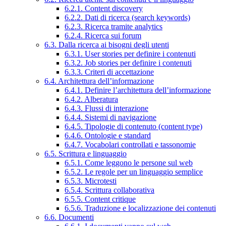
6.2.1. Content discovery
6.2.2. Dati di ricerca (search keywords)
6.2.3. Ricerca tramite analytics
6.2.4. Ricerca sui forum
6.3. Dalla ricerca ai bisogni degli utenti
6.3.1. User stories per definire i contenuti
6.3.2. Job stories per definire i contenuti
6.3.3. Criteri di accettazione
6.4. Architettura dell’informazione
6.4.1. Definire l’architettura dell’informazione
6.4.2. Alberatura
6.4.3. Flussi di interazione
6.4.4. Sistemi di navigazione
6.4.5. Tipologie di contenuto (content type)
6.4.6. Ontologie e standard
6.4.7. Vocabolari controllati e tassonomie
6.5. Scrittura e linguaggio
6.5.1. Come leggono le persone sul web
6.5.2. Le regole per un linguaggio semplice
6.5.3. Microtesti
6.5.4. Scrittura collaborativa
6.5.5. Content critique
6.5.6. Traduzione e localizzazione dei contenuti
6.6. Documenti