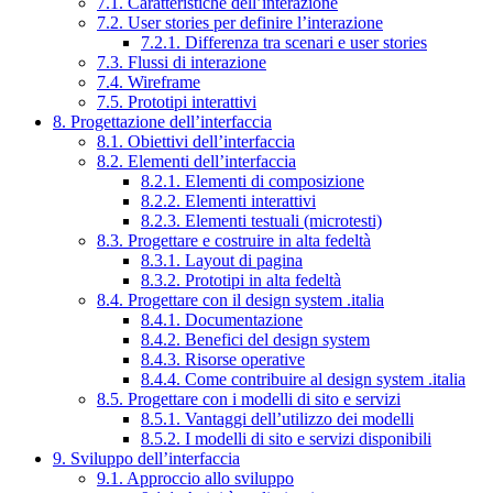
7.1. Caratteristiche dell’interazione
7.2. User stories per definire l’interazione
7.2.1. Differenza tra scenari e user stories
7.3. Flussi di interazione
7.4. Wireframe
7.5. Prototipi interattivi
8. Progettazione dell’interfaccia
8.1. Obiettivi dell’interfaccia
8.2. Elementi dell’interfaccia
8.2.1. Elementi di composizione
8.2.2. Elementi interattivi
8.2.3. Elementi testuali (microtesti)
8.3. Progettare e costruire in alta fedeltà
8.3.1. Layout di pagina
8.3.2. Prototipi in alta fedeltà
8.4. Progettare con il design system .italia
8.4.1. Documentazione
8.4.2. Benefici del design system
8.4.3. Risorse operative
8.4.4. Come contribuire al design system .italia
8.5. Progettare con i modelli di sito e servizi
8.5.1. Vantaggi dell’utilizzo dei modelli
8.5.2. I modelli di sito e servizi disponibili
9. Sviluppo dell’interfaccia
9.1. Approccio allo sviluppo