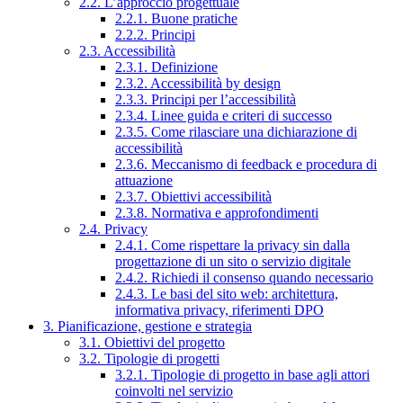
2.2. L’approccio progettuale
2.2.1. Buone pratiche
2.2.2. Principi
2.3. Accessibilità
2.3.1. Definizione
2.3.2. Accessibilità by design
2.3.3. Principi per l’accessibilità
2.3.4. Linee guida e criteri di successo
2.3.5. Come rilasciare una dichiarazione di
accessibilità
2.3.6. Meccanismo di feedback e procedura di
attuazione
2.3.7. Obiettivi accessibilità
2.3.8. Normativa e approfondimenti
2.4. Privacy
2.4.1. Come rispettare la privacy sin dalla
progettazione di un sito o servizio digitale
2.4.2. Richiedi il consenso quando necessario
2.4.3. Le basi del sito web: architettura,
informativa privacy, riferimenti DPO
3. Pianificazione, gestione e strategia
3.1. Obiettivi del progetto
3.2. Tipologie di progetti
3.2.1. Tipologie di progetto in base agli attori
coinvolti nel servizio