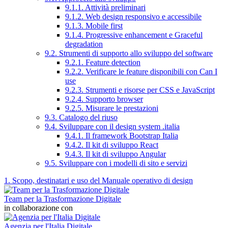
9.1.1. Attività preliminari
9.1.2. Web design responsivo e accessibile
9.1.3. Mobile first
9.1.4. Progressive enhancement e Graceful
degradation
9.2. Strumenti di supporto allo sviluppo del software
9.2.1. Feature detection
9.2.2. Verificare le feature disponibili con Can I
use
9.2.3. Strumenti e risorse per CSS e JavaScript
9.2.4. Supporto browser
9.2.5. Misurare le prestazioni
9.3. Catalogo del riuso
9.4. Sviluppare con il design system .italia
9.4.1. Il framework Bootstrap Italia
9.4.2. Il kit di sviluppo React
9.4.3. Il kit di sviluppo Angular
9.5. Sviluppare con i modelli di sito e servizi
1. Scopo, destinatari e uso del Manuale operativo di design
Team per la Trasformazione Digitale
in collaborazione con
Agenzia per l'Italia Digitale