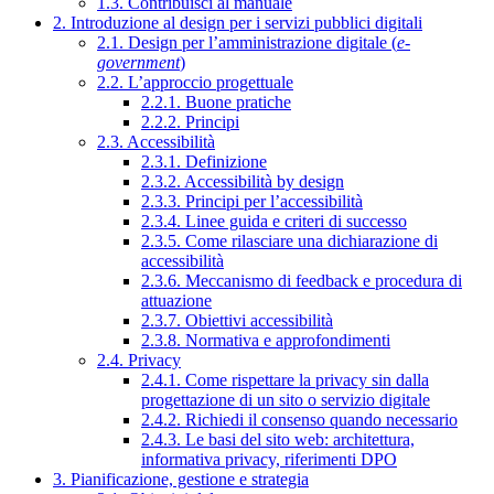
1.3. Contribuisci al manuale
2. Introduzione al design per i servizi pubblici digitali
2.1. Design per l’amministrazione digitale (
e-
government
)
2.2. L’approccio progettuale
2.2.1. Buone pratiche
2.2.2. Principi
2.3. Accessibilità
2.3.1. Definizione
2.3.2. Accessibilità by design
2.3.3. Principi per l’accessibilità
2.3.4. Linee guida e criteri di successo
2.3.5. Come rilasciare una dichiarazione di
accessibilità
2.3.6. Meccanismo di feedback e procedura di
attuazione
2.3.7. Obiettivi accessibilità
2.3.8. Normativa e approfondimenti
2.4. Privacy
2.4.1. Come rispettare la privacy sin dalla
progettazione di un sito o servizio digitale
2.4.2. Richiedi il consenso quando necessario
2.4.3. Le basi del sito web: architettura,
informativa privacy, riferimenti DPO
3. Pianificazione, gestione e strategia