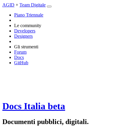
AGID
+
Team Digitale
Piano Triennale
Le community
Developers
Designers
Gli strumenti
Forum
Docs
GitHub
Docs Italia
beta
Documenti pubblici, digitali.