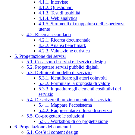
4.1.1. Interviste
4.1.2. Questionari
4.1.3. Test di usabilità
4.1.4. Web analytics
4.1.5. Strumenti di mappatura dell’esperienza
utente
4.2. Ricerca secondaria
4.2.1. Ricerca documentale
4.2.2. Analisi benchmark
4.2.3. Valutazione euristica
5. Progettazione dei servizi
5.1. Cosa sono i servizi e il service design
5.2. Progettare servizi pubblici digitali
5.3. Definire il modello di servizio
5.3.1. Identificare gli attori coinvolti
5.3.2. Formulare la proposta di valore
5.3.3. Inquadrare gli elementi costitutivi del
servizio
5.4. Descrivere il funzionamento del servizio
5.4.1. Mappare l’ecosistema
5.4.2. Rappresentare i flussi di servizio
5.5. Co-progettare le soluzioni
5.5.1. Workshop di co-progettazione
6. Progettazione dei contenuti
6.1. Cos’è il content design