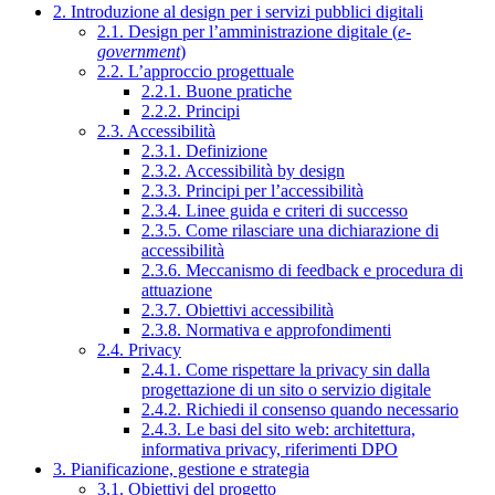
2. Introduzione al design per i servizi pubblici digitali
2.1. Design per l’amministrazione digitale (
e-
government
)
2.2. L’approccio progettuale
2.2.1. Buone pratiche
2.2.2. Principi
2.3. Accessibilità
2.3.1. Definizione
2.3.2. Accessibilità by design
2.3.3. Principi per l’accessibilità
2.3.4. Linee guida e criteri di successo
2.3.5. Come rilasciare una dichiarazione di
accessibilità
2.3.6. Meccanismo di feedback e procedura di
attuazione
2.3.7. Obiettivi accessibilità
2.3.8. Normativa e approfondimenti
2.4. Privacy
2.4.1. Come rispettare la privacy sin dalla
progettazione di un sito o servizio digitale
2.4.2. Richiedi il consenso quando necessario
2.4.3. Le basi del sito web: architettura,
informativa privacy, riferimenti DPO
3. Pianificazione, gestione e strategia
3.1. Obiettivi del progetto