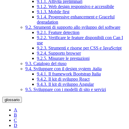
9.1.1. Attività preliminari
9.1.2. Web design responsivo e accessibile
9.1.3. Mobile first
9.1.4. Progressive enhancement e Graceful
degradation
9.2. Strumenti di supporto allo sviluppo del software
9.2.1. Feature detection
9.2.2. Verificare le feature disponibili con Can I
use
9.2.3. Strumenti e risorse per CSS e JavaScript
9.2.4. Supporto browser
9.2.5. Misurare le prestazioni
9.3. Catalogo del riuso
9.4. Sviluppare con il design system .italia
9.4.1. Il framework Bootstrap Italia
9.4.2. Il kit di sviluppo React
9.4.3. Il kit di sviluppo Angular
9.5. Sviluppare con i modelli di sito e servizi
glossario
A
B
C
D