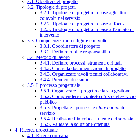
3.1. Obiettivi del progetto
3.2. Tipologie di progetti
3.2.1. Tipologie di progetto in base agli attori
coinvolti nel servizio
3.2.2. Tipologie di progetto in base al focus
3.2.3. Tipologie di progetto in base all’ambito di
intervento
3.3. Competenze, ruoli e figure coinvolte
3.3.1. Coordinatore di progetto
3.3.2. Definire ruoli e responsabilità
3.4. Metodo di lavoro
3.4.1. Definire processi, strumenti e rituali
3.4.2. Curare la documentazione di progetto
3.4.3. Organizzare tavoli tecnici collaborativi
3.4.4. Prendere decisioni
3.5. Il processo progettuale
3.5.1. Organizzare il progetto e la sua gestione
3.5.2. Comprendere il contesto d’uso del servizio
pubblico
3.5.3. Progettare i processi e i
touchpoint
del
servizio
3.5.4. Realizzare l’interfaccia utente del servizio
3.5.5. Validare la soluzione ottenuta
4. Ricerca progettuale
4.1. Ricerca primaria