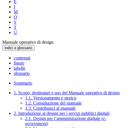
E
I
M
O
S
T
U
Manuale operativo di design
indici e glossario
contenuti
figure
tabelle
glossario
Sommario
1. Scopo, destinatari e uso del Manuale operativo di design
1.1. Versionamento e storico
1.2. Consultazione del manuale
1.3. Contribuisci al manuale
2. Introduzione al design per i servizi pubblici digitali
2.1. Design per l’amministrazione digitale (
e-
government
)