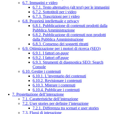
6.7. Immagini e video
6.7.1. Testo alternativo (alt text) per le immagini
6.7.2. Sottotitoli per i video
6.7.3. Trascrizioni per i video
6.8. Proprietà intellettuale e privacy
6.8.1. Pubblicazione di contenuti prodotti dalla
Pubblica Amministrazione
6.8.2. Pubblicazione di contenuti non prodotti
dalla Pubblica Amministrazione
6.8.3. Consenso dei soggetti ritratti
6.9. Ottimizzazione per i motori di ricerca (SEO)
6.9.1. I fattori
on-page
6.9.2. I fattori
off-page
6.9.3. Strumenti di diagnostica SEO: Search
Console
6.10. Gestire i contenuti
6.10.1. L’inventario dei contenuti
6.10.2. Revisionare i contenuti
6.10.3. Migrare i contenuti
6.10.4. Pubblicare i contenuti
7. Progettazione dell’interazione
7.1. Caratteristiche dell’interazione
7.2. User stories per definire l’interazione
7.2.1. Differenza tra scenari e user stories
7.3. Flussi di interazione