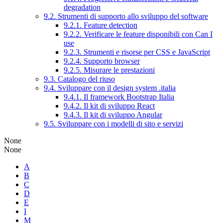
degradation
9.2. Strumenti di supporto allo sviluppo del software
9.2.1. Feature detection
9.2.2. Verificare le feature disponibili con Can I
use
9.2.3. Strumenti e risorse per CSS e JavaScript
9.2.4. Supporto browser
9.2.5. Misurare le prestazioni
9.3. Catalogo del riuso
9.4. Sviluppare con il design system .italia
9.4.1. Il framework Bootstrap Italia
9.4.2. Il kit di sviluppo React
9.4.3. Il kit di sviluppo Angular
9.5. Sviluppare con i modelli di sito e servizi
None
None
A
B
C
D
E
I
M