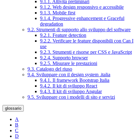
9.1.1. Attività preliminari
9.1.2. Web design responsivo e accessibile
9.1.3. Mobile first
9.1.4. Progressive enhancement e Graceful
degradation
9.2. Strumenti di supporto allo sviluppo del software
9.2.1. Feature detection
9.2.2. Verificare le feature disponibili con Can I
use
9.2.3. Strumenti e risorse per CSS e JavaScript
9.2.4. Supporto browser
9.2.5. Misurare le prestazioni
9.3. Catalogo del riuso
9.4. Sviluppare con il design system .italia
9.4.1. Il framework Bootstrap Italia
9.4.2. Il kit di sviluppo React
9.4.3. Il kit di sviluppo Angular
9.5. Sviluppare con i modelli di sito e servizi
glossario
A
B
C
D