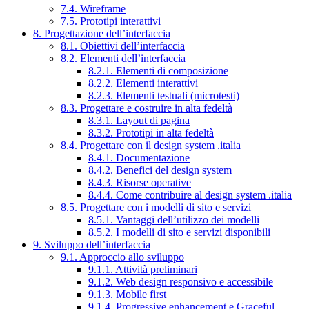
7.4. Wireframe
7.5. Prototipi interattivi
8. Progettazione dell’interfaccia
8.1. Obiettivi dell’interfaccia
8.2. Elementi dell’interfaccia
8.2.1. Elementi di composizione
8.2.2. Elementi interattivi
8.2.3. Elementi testuali (microtesti)
8.3. Progettare e costruire in alta fedeltà
8.3.1. Layout di pagina
8.3.2. Prototipi in alta fedeltà
8.4. Progettare con il design system .italia
8.4.1. Documentazione
8.4.2. Benefici del design system
8.4.3. Risorse operative
8.4.4. Come contribuire al design system .italia
8.5. Progettare con i modelli di sito e servizi
8.5.1. Vantaggi dell’utilizzo dei modelli
8.5.2. I modelli di sito e servizi disponibili
9. Sviluppo dell’interfaccia
9.1. Approccio allo sviluppo
9.1.1. Attività preliminari
9.1.2. Web design responsivo e accessibile
9.1.3. Mobile first
9.1.4. Progressive enhancement e Graceful