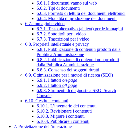
6.6.1. I documenti vanno sul web
6.6.2. Tipi di documenti
6.6.3. Formato di lettura dei documenti elettronici
6.6.4. Modalità di produzione dei documenti
6.7. Immagini e video
6.7.1. Testo alternativo (alt text) per le immagini
6.7.2. Sottotitoli per i video
6.7.3. Trascrizioni per i video
6.8. Proprietà intellettuale e privacy
6.8.1. Pubblicazione di contenuti prodotti dalla
Pubblica Amministrazione
6.8.2. Pubblicazione di contenuti non prodotti
dalla Pubblica Amministrazione
6.8.3. Consenso dei soggetti ritratti
6.9. Ottimizzazione per i motori di ricerca (SEO)
6.9.1. I fattori
on-page
6.9.2. I fattori
off-page
6.9.3. Strumenti di diagnostica SEO: Search
Console
6.10. Gestire i contenuti
6.10.1. L’inventario dei contenuti
6.10.2. Revisionare i contenuti
6.10.3. Migrare i contenuti
6.10.4. Pubblicare i contenuti
7. Progettazione dell’interazione