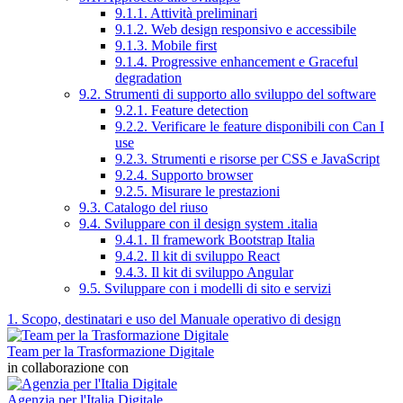
9.1.1. Attività preliminari
9.1.2. Web design responsivo e accessibile
9.1.3. Mobile first
9.1.4. Progressive enhancement e Graceful
degradation
9.2. Strumenti di supporto allo sviluppo del software
9.2.1. Feature detection
9.2.2. Verificare le feature disponibili con Can I
use
9.2.3. Strumenti e risorse per CSS e JavaScript
9.2.4. Supporto browser
9.2.5. Misurare le prestazioni
9.3. Catalogo del riuso
9.4. Sviluppare con il design system .italia
9.4.1. Il framework Bootstrap Italia
9.4.2. Il kit di sviluppo React
9.4.3. Il kit di sviluppo Angular
9.5. Sviluppare con i modelli di sito e servizi
1. Scopo, destinatari e uso del Manuale operativo di design
Team per la Trasformazione Digitale
in collaborazione con
Agenzia per l'Italia Digitale