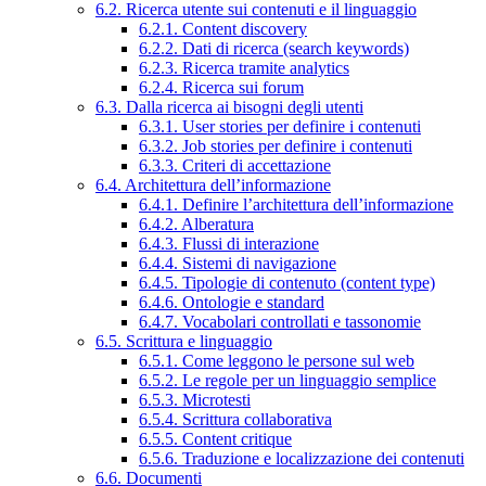
6.2. Ricerca utente sui contenuti e il linguaggio
6.2.1. Content discovery
6.2.2. Dati di ricerca (search keywords)
6.2.3. Ricerca tramite analytics
6.2.4. Ricerca sui forum
6.3. Dalla ricerca ai bisogni degli utenti
6.3.1. User stories per definire i contenuti
6.3.2. Job stories per definire i contenuti
6.3.3. Criteri di accettazione
6.4. Architettura dell’informazione
6.4.1. Definire l’architettura dell’informazione
6.4.2. Alberatura
6.4.3. Flussi di interazione
6.4.4. Sistemi di navigazione
6.4.5. Tipologie di contenuto (content type)
6.4.6. Ontologie e standard
6.4.7. Vocabolari controllati e tassonomie
6.5. Scrittura e linguaggio
6.5.1. Come leggono le persone sul web
6.5.2. Le regole per un linguaggio semplice
6.5.3. Microtesti
6.5.4. Scrittura collaborativa
6.5.5. Content critique
6.5.6. Traduzione e localizzazione dei contenuti
6.6. Documenti