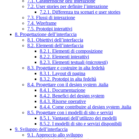
7.1. Caratteristiche dell’interazione
7.2. User stories per definire l’interazione
7.2.1. Differenza tra scenari e user stories
7.3. Flussi di interazione
7.4. Wireframe
7.5. Prototipi interattivi
8. Progettazione dell’interfaccia
8.1. Obiettivi dell’interfaccia
8.2. Elementi dell’interfaccia
8.2.1. Elementi di composizione
8.2.2. Elementi interattivi
8.2.3. Elementi testuali (microtesti)
8.3. Progettare e costruire in alta fedeltà
8.3.1. Layout di pagina
8.3.2. Prototipi in alta fedeltà
8.4. Progettare con il design system .italia
8.4.1. Documentazione
8.4.2. Benefici del design system
8.4.3. Risorse operative
8.4.4. Come contribuire al design system .italia
8.5. Progettare con i modelli di sito e servizi
8.5.1. Vantaggi dell’utilizzo dei modelli
8.5.2. I modelli di sito e servizi disponibili
9. Sviluppo dell’interfaccia
9.1. Approccio allo sviluppo