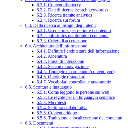
6.2.1. Content discovery
6.2.2. Dati di ricerca (search keywords)
6.2.3. Ricerca tramite analytics
6.2.4. Ricerca sui forum
6.3. Dalla ricerca ai bisogni degli utenti
6.3.1. User stories per definire i contenuti
6.3.2. Job stories per definire i contenuti
6.3.3. Criteri di accettazione
6.4. Architettura dell’informazione
6.4.1. Definire l’architettura dell’informazione
6.4.2. Alberatura
6.4.3. Flussi di interazione
6.4.4. Sistemi di navigazione
6.4.5. Tipologie di contenuto (content type)
6.4.6. Ontologie e standard
6.4.7. Vocabolari controllati e tassonomie
6.5. Scrittura e linguaggio
6.5.1. Come leggono le persone sul web
6.5.2. Le regole per un linguaggio semplice
6.5.3. Microtesti
6.5.4. Scrittura collaborativa
6.5.5. Content critique
6.5.6. Traduzione e localizzazione dei contenuti
6.6. Documenti