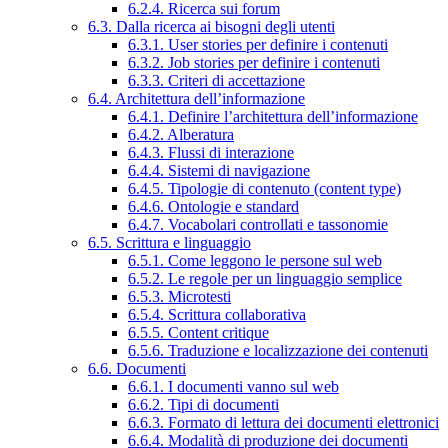
6.2.4. Ricerca sui forum
6.3. Dalla ricerca ai bisogni degli utenti
6.3.1. User stories per definire i contenuti
6.3.2. Job stories per definire i contenuti
6.3.3. Criteri di accettazione
6.4. Architettura dell’informazione
6.4.1. Definire l’architettura dell’informazione
6.4.2. Alberatura
6.4.3. Flussi di interazione
6.4.4. Sistemi di navigazione
6.4.5. Tipologie di contenuto (content type)
6.4.6. Ontologie e standard
6.4.7. Vocabolari controllati e tassonomie
6.5. Scrittura e linguaggio
6.5.1. Come leggono le persone sul web
6.5.2. Le regole per un linguaggio semplice
6.5.3. Microtesti
6.5.4. Scrittura collaborativa
6.5.5. Content critique
6.5.6. Traduzione e localizzazione dei contenuti
6.6. Documenti
6.6.1. I documenti vanno sul web
6.6.2. Tipi di documenti
6.6.3. Formato di lettura dei documenti elettronici
6.6.4. Modalità di produzione dei documenti