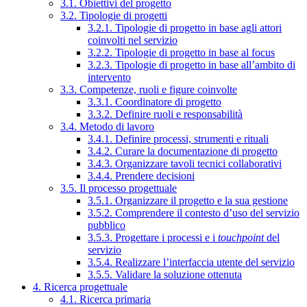
3.1. Obiettivi del progetto
3.2. Tipologie di progetti
3.2.1. Tipologie di progetto in base agli attori
coinvolti nel servizio
3.2.2. Tipologie di progetto in base al focus
3.2.3. Tipologie di progetto in base all’ambito di
intervento
3.3. Competenze, ruoli e figure coinvolte
3.3.1. Coordinatore di progetto
3.3.2. Definire ruoli e responsabilità
3.4. Metodo di lavoro
3.4.1. Definire processi, strumenti e rituali
3.4.2. Curare la documentazione di progetto
3.4.3. Organizzare tavoli tecnici collaborativi
3.4.4. Prendere decisioni
3.5. Il processo progettuale
3.5.1. Organizzare il progetto e la sua gestione
3.5.2. Comprendere il contesto d’uso del servizio
pubblico
3.5.3. Progettare i processi e i
touchpoint
del
servizio
3.5.4. Realizzare l’interfaccia utente del servizio
3.5.5. Validare la soluzione ottenuta
4. Ricerca progettuale
4.1. Ricerca primaria