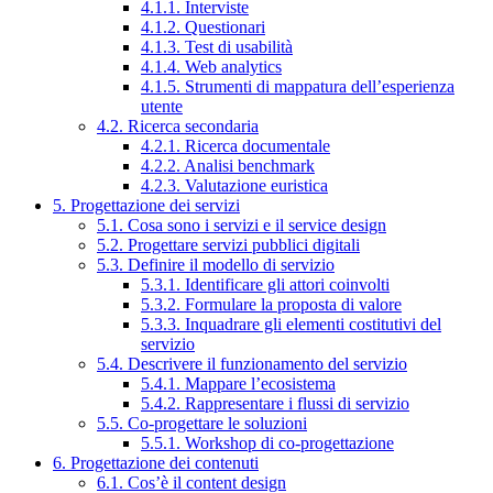
4.1.1. Interviste
4.1.2. Questionari
4.1.3. Test di usabilità
4.1.4. Web analytics
4.1.5. Strumenti di mappatura dell’esperienza
utente
4.2. Ricerca secondaria
4.2.1. Ricerca documentale
4.2.2. Analisi benchmark
4.2.3. Valutazione euristica
5. Progettazione dei servizi
5.1. Cosa sono i servizi e il service design
5.2. Progettare servizi pubblici digitali
5.3. Definire il modello di servizio
5.3.1. Identificare gli attori coinvolti
5.3.2. Formulare la proposta di valore
5.3.3. Inquadrare gli elementi costitutivi del
servizio
5.4. Descrivere il funzionamento del servizio
5.4.1. Mappare l’ecosistema
5.4.2. Rappresentare i flussi di servizio
5.5. Co-progettare le soluzioni
5.5.1. Workshop di co-progettazione
6. Progettazione dei contenuti
6.1. Cos’è il content design