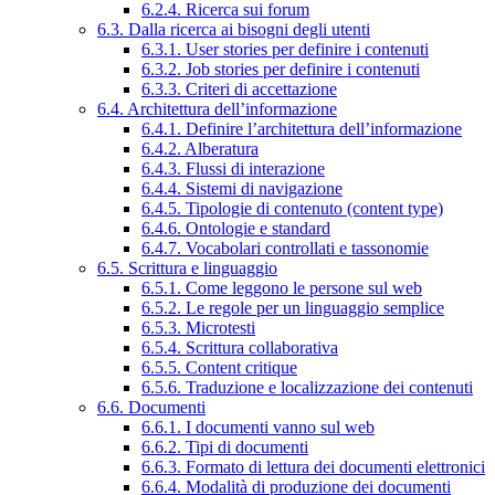
6.2.4. Ricerca sui forum
6.3. Dalla ricerca ai bisogni degli utenti
6.3.1. User stories per definire i contenuti
6.3.2. Job stories per definire i contenuti
6.3.3. Criteri di accettazione
6.4. Architettura dell’informazione
6.4.1. Definire l’architettura dell’informazione
6.4.2. Alberatura
6.4.3. Flussi di interazione
6.4.4. Sistemi di navigazione
6.4.5. Tipologie di contenuto (content type)
6.4.6. Ontologie e standard
6.4.7. Vocabolari controllati e tassonomie
6.5. Scrittura e linguaggio
6.5.1. Come leggono le persone sul web
6.5.2. Le regole per un linguaggio semplice
6.5.3. Microtesti
6.5.4. Scrittura collaborativa
6.5.5. Content critique
6.5.6. Traduzione e localizzazione dei contenuti
6.6. Documenti
6.6.1. I documenti vanno sul web
6.6.2. Tipi di documenti
6.6.3. Formato di lettura dei documenti elettronici
6.6.4. Modalità di produzione dei documenti