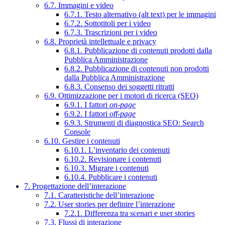
6.7. Immagini e video
6.7.1. Testo alternativo (alt text) per le immagini
6.7.2. Sottotitoli per i video
6.7.3. Trascrizioni per i video
6.8. Proprietà intellettuale e privacy
6.8.1. Pubblicazione di contenuti prodotti dalla
Pubblica Amministrazione
6.8.2. Pubblicazione di contenuti non prodotti
dalla Pubblica Amministrazione
6.8.3. Consenso dei soggetti ritratti
6.9. Ottimizzazione per i motori di ricerca (SEO)
6.9.1. I fattori
on-page
6.9.2. I fattori
off-page
6.9.3. Strumenti di diagnostica SEO: Search
Console
6.10. Gestire i contenuti
6.10.1. L’inventario dei contenuti
6.10.2. Revisionare i contenuti
6.10.3. Migrare i contenuti
6.10.4. Pubblicare i contenuti
7. Progettazione dell’interazione
7.1. Caratteristiche dell’interazione
7.2. User stories per definire l’interazione
7.2.1. Differenza tra scenari e user stories
7.3. Flussi di interazione