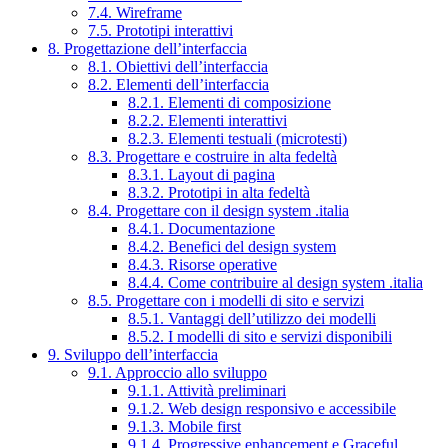
7.4. Wireframe
7.5. Prototipi interattivi
8. Progettazione dell’interfaccia
8.1. Obiettivi dell’interfaccia
8.2. Elementi dell’interfaccia
8.2.1. Elementi di composizione
8.2.2. Elementi interattivi
8.2.3. Elementi testuali (microtesti)
8.3. Progettare e costruire in alta fedeltà
8.3.1. Layout di pagina
8.3.2. Prototipi in alta fedeltà
8.4. Progettare con il design system .italia
8.4.1. Documentazione
8.4.2. Benefici del design system
8.4.3. Risorse operative
8.4.4. Come contribuire al design system .italia
8.5. Progettare con i modelli di sito e servizi
8.5.1. Vantaggi dell’utilizzo dei modelli
8.5.2. I modelli di sito e servizi disponibili
9. Sviluppo dell’interfaccia
9.1. Approccio allo sviluppo
9.1.1. Attività preliminari
9.1.2. Web design responsivo e accessibile
9.1.3. Mobile first
9.1.4. Progressive enhancement e Graceful