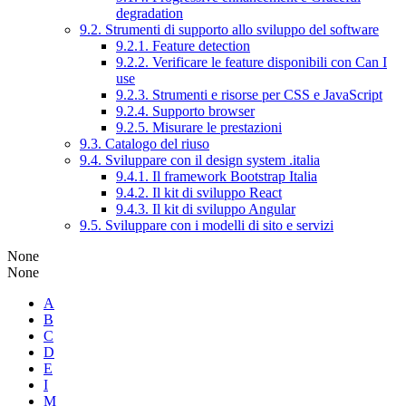
degradation
9.2. Strumenti di supporto allo sviluppo del software
9.2.1. Feature detection
9.2.2. Verificare le feature disponibili con Can I
use
9.2.3. Strumenti e risorse per CSS e JavaScript
9.2.4. Supporto browser
9.2.5. Misurare le prestazioni
9.3. Catalogo del riuso
9.4. Sviluppare con il design system .italia
9.4.1. Il framework Bootstrap Italia
9.4.2. Il kit di sviluppo React
9.4.3. Il kit di sviluppo Angular
9.5. Sviluppare con i modelli di sito e servizi
None
None
A
B
C
D
E
I
M