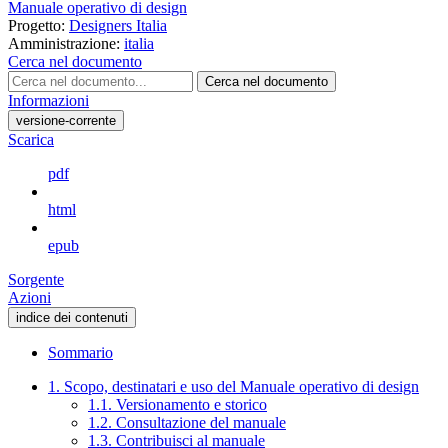
Manuale operativo di design
Progetto:
Designers Italia
Amministrazione:
italia
Cerca nel documento
Cerca nel documento
Informazioni
versione-corrente
Scarica
pdf
html
epub
Sorgente
Azioni
indice dei contenuti
Sommario
1. Scopo, destinatari e uso del Manuale operativo di design
1.1. Versionamento e storico
1.2. Consultazione del manuale
1.3. Contribuisci al manuale