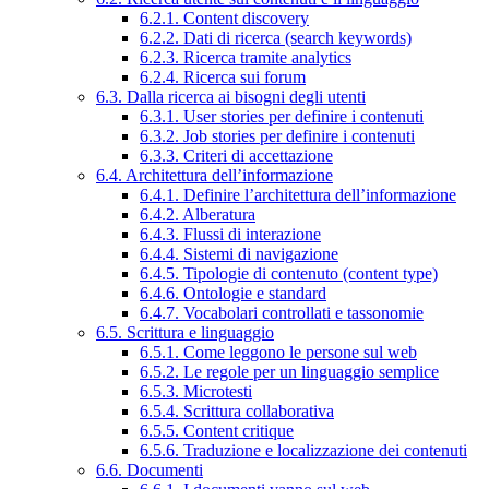
6.2.1. Content discovery
6.2.2. Dati di ricerca (search keywords)
6.2.3. Ricerca tramite analytics
6.2.4. Ricerca sui forum
6.3. Dalla ricerca ai bisogni degli utenti
6.3.1. User stories per definire i contenuti
6.3.2. Job stories per definire i contenuti
6.3.3. Criteri di accettazione
6.4. Architettura dell’informazione
6.4.1. Definire l’architettura dell’informazione
6.4.2. Alberatura
6.4.3. Flussi di interazione
6.4.4. Sistemi di navigazione
6.4.5. Tipologie di contenuto (content type)
6.4.6. Ontologie e standard
6.4.7. Vocabolari controllati e tassonomie
6.5. Scrittura e linguaggio
6.5.1. Come leggono le persone sul web
6.5.2. Le regole per un linguaggio semplice
6.5.3. Microtesti
6.5.4. Scrittura collaborativa
6.5.5. Content critique
6.5.6. Traduzione e localizzazione dei contenuti
6.6. Documenti