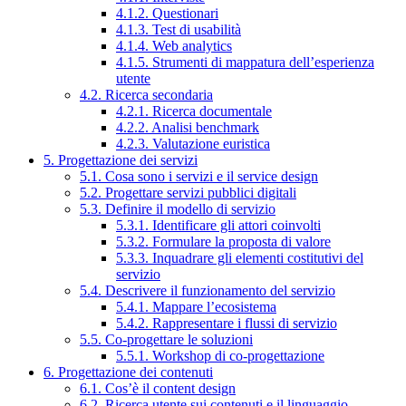
4.1.2. Questionari
4.1.3. Test di usabilità
4.1.4. Web analytics
4.1.5. Strumenti di mappatura dell’esperienza
utente
4.2. Ricerca secondaria
4.2.1. Ricerca documentale
4.2.2. Analisi benchmark
4.2.3. Valutazione euristica
5. Progettazione dei servizi
5.1. Cosa sono i servizi e il service design
5.2. Progettare servizi pubblici digitali
5.3. Definire il modello di servizio
5.3.1. Identificare gli attori coinvolti
5.3.2. Formulare la proposta di valore
5.3.3. Inquadrare gli elementi costitutivi del
servizio
5.4. Descrivere il funzionamento del servizio
5.4.1. Mappare l’ecosistema
5.4.2. Rappresentare i flussi di servizio
5.5. Co-progettare le soluzioni
5.5.1. Workshop di co-progettazione
6. Progettazione dei contenuti
6.1. Cos’è il content design
6.2. Ricerca utente sui contenuti e il linguaggio