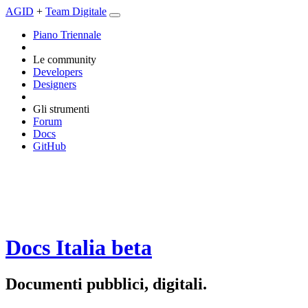
AGID
+
Team Digitale
Piano Triennale
Le community
Developers
Designers
Gli strumenti
Forum
Docs
GitHub
Docs Italia
beta
Documenti pubblici, digitali.