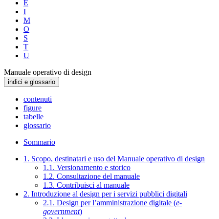
E
I
M
O
S
T
U
Manuale operativo di design
indici e glossario
contenuti
figure
tabelle
glossario
Sommario
1. Scopo, destinatari e uso del Manuale operativo di design
1.1. Versionamento e storico
1.2. Consultazione del manuale
1.3. Contribuisci al manuale
2. Introduzione al design per i servizi pubblici digitali
2.1. Design per l’amministrazione digitale (
e-
government
)