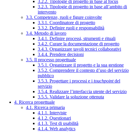
3.2.2. Tipologie di progetto in base al focus
3.2.3. Tipologie di progetto in base all’ambito di
intervento
3.3. Competenze, ruoli e figure coinvolte
3.3.1. Coordinatore di progetto
3.3.2. Definire ruoli e responsabilità
3.4. Metodo di lavoro
3.4.1. Definire processi, strumenti e rituali
3.4.2. Curare la documentazione di progetto
3.4.3. Organizzare tavoli tecnici collaborativi
3.4.4. Prendere decisioni
3.5. Il processo progettuale
3.5.1. Organizzare il progetto e la sua gestione
3.5.2. Comprendere il contesto d’uso del servizio
pubblico
3.5.3. Progettare i processi e i
touchpoint
del
servizio
3.5.4. Realizzare l’interfaccia utente del servizio
3.5.5. Validare la soluzione ottenuta
4. Ricerca progettuale
4.1. Ricerca primaria
4.1.1. Interviste
4.1.2. Questionari
4.1.3. Test di usabilità
4.1.4. Web analytics