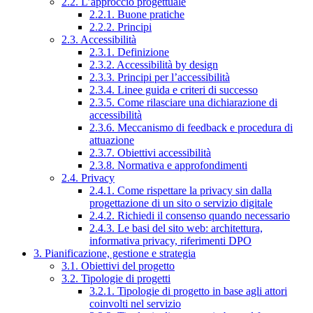
2.2. L’approccio progettuale
2.2.1. Buone pratiche
2.2.2. Principi
2.3. Accessibilità
2.3.1. Definizione
2.3.2. Accessibilità by design
2.3.3. Principi per l’accessibilità
2.3.4. Linee guida e criteri di successo
2.3.5. Come rilasciare una dichiarazione di
accessibilità
2.3.6. Meccanismo di feedback e procedura di
attuazione
2.3.7. Obiettivi accessibilità
2.3.8. Normativa e approfondimenti
2.4. Privacy
2.4.1. Come rispettare la privacy sin dalla
progettazione di un sito o servizio digitale
2.4.2. Richiedi il consenso quando necessario
2.4.3. Le basi del sito web: architettura,
informativa privacy, riferimenti DPO
3. Pianificazione, gestione e strategia
3.1. Obiettivi del progetto
3.2. Tipologie di progetti
3.2.1. Tipologie di progetto in base agli attori
coinvolti nel servizio