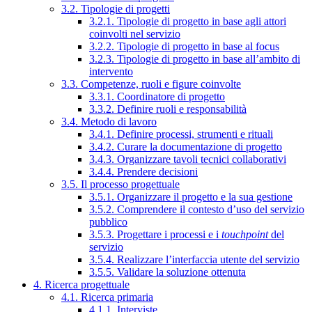
3.2. Tipologie di progetti
3.2.1. Tipologie di progetto in base agli attori
coinvolti nel servizio
3.2.2. Tipologie di progetto in base al focus
3.2.3. Tipologie di progetto in base all’ambito di
intervento
3.3. Competenze, ruoli e figure coinvolte
3.3.1. Coordinatore di progetto
3.3.2. Definire ruoli e responsabilità
3.4. Metodo di lavoro
3.4.1. Definire processi, strumenti e rituali
3.4.2. Curare la documentazione di progetto
3.4.3. Organizzare tavoli tecnici collaborativi
3.4.4. Prendere decisioni
3.5. Il processo progettuale
3.5.1. Organizzare il progetto e la sua gestione
3.5.2. Comprendere il contesto d’uso del servizio
pubblico
3.5.3. Progettare i processi e i
touchpoint
del
servizio
3.5.4. Realizzare l’interfaccia utente del servizio
3.5.5. Validare la soluzione ottenuta
4. Ricerca progettuale
4.1. Ricerca primaria
4.1.1. Interviste