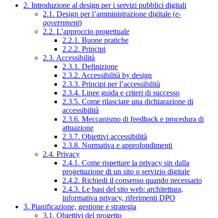
2. Introduzione al design per i servizi pubblici digitali
2.1. Design per l’amministrazione digitale (
e-
government
)
2.2. L’approccio progettuale
2.2.1. Buone pratiche
2.2.2. Principi
2.3. Accessibilità
2.3.1. Definizione
2.3.2. Accessibilità by design
2.3.3. Principi per l’accessibilità
2.3.4. Linee guida e criteri di successo
2.3.5. Come rilasciare una dichiarazione di
accessibilità
2.3.6. Meccanismo di feedback e procedura di
attuazione
2.3.7. Obiettivi accessibilità
2.3.8. Normativa e approfondimenti
2.4. Privacy
2.4.1. Come rispettare la privacy sin dalla
progettazione di un sito o servizio digitale
2.4.2. Richiedi il consenso quando necessario
2.4.3. Le basi del sito web: architettura,
informativa privacy, riferimenti DPO
3. Pianificazione, gestione e strategia
3.1. Obiettivi del progetto