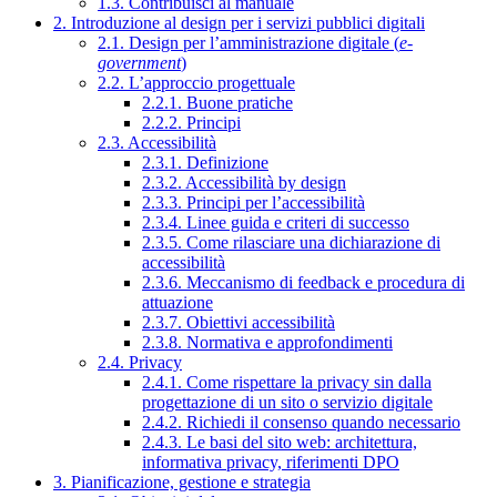
1.3. Contribuisci al manuale
2. Introduzione al design per i servizi pubblici digitali
2.1. Design per l’amministrazione digitale (
e-
government
)
2.2. L’approccio progettuale
2.2.1. Buone pratiche
2.2.2. Principi
2.3. Accessibilità
2.3.1. Definizione
2.3.2. Accessibilità by design
2.3.3. Principi per l’accessibilità
2.3.4. Linee guida e criteri di successo
2.3.5. Come rilasciare una dichiarazione di
accessibilità
2.3.6. Meccanismo di feedback e procedura di
attuazione
2.3.7. Obiettivi accessibilità
2.3.8. Normativa e approfondimenti
2.4. Privacy
2.4.1. Come rispettare la privacy sin dalla
progettazione di un sito o servizio digitale
2.4.2. Richiedi il consenso quando necessario
2.4.3. Le basi del sito web: architettura,
informativa privacy, riferimenti DPO
3. Pianificazione, gestione e strategia