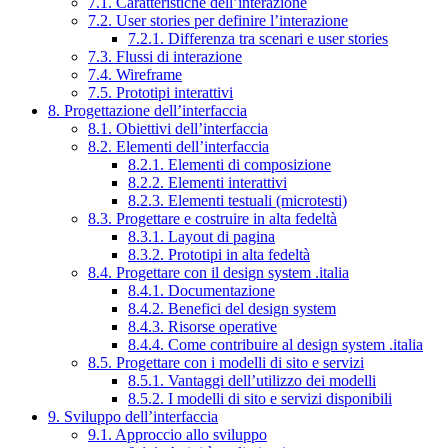
7.1. Caratteristiche dell’interazione
7.2. User stories per definire l’interazione
7.2.1. Differenza tra scenari e user stories
7.3. Flussi di interazione
7.4. Wireframe
7.5. Prototipi interattivi
8. Progettazione dell’interfaccia
8.1. Obiettivi dell’interfaccia
8.2. Elementi dell’interfaccia
8.2.1. Elementi di composizione
8.2.2. Elementi interattivi
8.2.3. Elementi testuali (microtesti)
8.3. Progettare e costruire in alta fedeltà
8.3.1. Layout di pagina
8.3.2. Prototipi in alta fedeltà
8.4. Progettare con il design system .italia
8.4.1. Documentazione
8.4.2. Benefici del design system
8.4.3. Risorse operative
8.4.4. Come contribuire al design system .italia
8.5. Progettare con i modelli di sito e servizi
8.5.1. Vantaggi dell’utilizzo dei modelli
8.5.2. I modelli di sito e servizi disponibili
9. Sviluppo dell’interfaccia
9.1. Approccio allo sviluppo