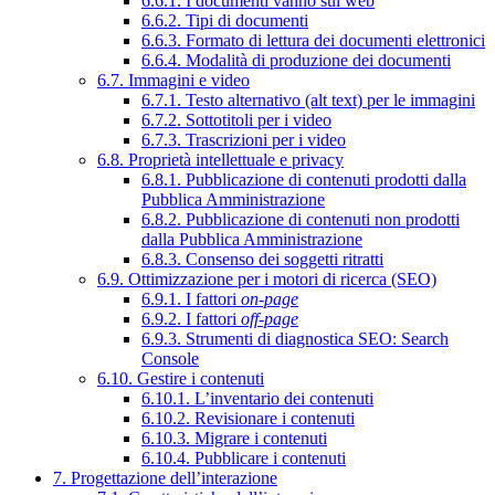
6.6.1. I documenti vanno sul web
6.6.2. Tipi di documenti
6.6.3. Formato di lettura dei documenti elettronici
6.6.4. Modalità di produzione dei documenti
6.7. Immagini e video
6.7.1. Testo alternativo (alt text) per le immagini
6.7.2. Sottotitoli per i video
6.7.3. Trascrizioni per i video
6.8. Proprietà intellettuale e privacy
6.8.1. Pubblicazione di contenuti prodotti dalla
Pubblica Amministrazione
6.8.2. Pubblicazione di contenuti non prodotti
dalla Pubblica Amministrazione
6.8.3. Consenso dei soggetti ritratti
6.9. Ottimizzazione per i motori di ricerca (SEO)
6.9.1. I fattori
on-page
6.9.2. I fattori
off-page
6.9.3. Strumenti di diagnostica SEO: Search
Console
6.10. Gestire i contenuti
6.10.1. L’inventario dei contenuti
6.10.2. Revisionare i contenuti
6.10.3. Migrare i contenuti
6.10.4. Pubblicare i contenuti
7. Progettazione dell’interazione