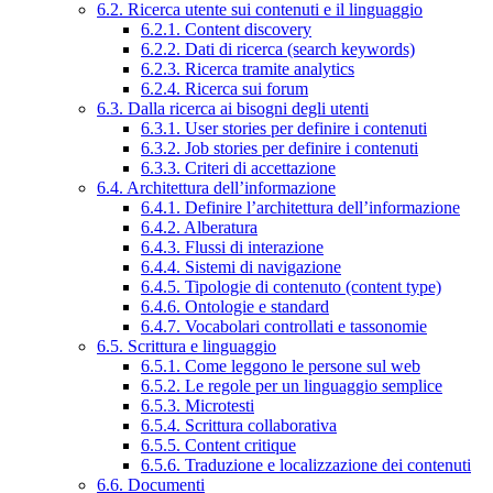
6.2. Ricerca utente sui contenuti e il linguaggio
6.2.1. Content discovery
6.2.2. Dati di ricerca (search keywords)
6.2.3. Ricerca tramite analytics
6.2.4. Ricerca sui forum
6.3. Dalla ricerca ai bisogni degli utenti
6.3.1. User stories per definire i contenuti
6.3.2. Job stories per definire i contenuti
6.3.3. Criteri di accettazione
6.4. Architettura dell’informazione
6.4.1. Definire l’architettura dell’informazione
6.4.2. Alberatura
6.4.3. Flussi di interazione
6.4.4. Sistemi di navigazione
6.4.5. Tipologie di contenuto (content type)
6.4.6. Ontologie e standard
6.4.7. Vocabolari controllati e tassonomie
6.5. Scrittura e linguaggio
6.5.1. Come leggono le persone sul web
6.5.2. Le regole per un linguaggio semplice
6.5.3. Microtesti
6.5.4. Scrittura collaborativa
6.5.5. Content critique
6.5.6. Traduzione e localizzazione dei contenuti
6.6. Documenti