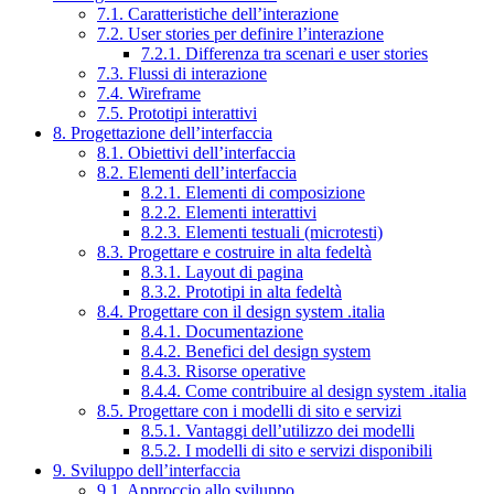
7.1. Caratteristiche dell’interazione
7.2. User stories per definire l’interazione
7.2.1. Differenza tra scenari e user stories
7.3. Flussi di interazione
7.4. Wireframe
7.5. Prototipi interattivi
8. Progettazione dell’interfaccia
8.1. Obiettivi dell’interfaccia
8.2. Elementi dell’interfaccia
8.2.1. Elementi di composizione
8.2.2. Elementi interattivi
8.2.3. Elementi testuali (microtesti)
8.3. Progettare e costruire in alta fedeltà
8.3.1. Layout di pagina
8.3.2. Prototipi in alta fedeltà
8.4. Progettare con il design system .italia
8.4.1. Documentazione
8.4.2. Benefici del design system
8.4.3. Risorse operative
8.4.4. Come contribuire al design system .italia
8.5. Progettare con i modelli di sito e servizi
8.5.1. Vantaggi dell’utilizzo dei modelli
8.5.2. I modelli di sito e servizi disponibili
9. Sviluppo dell’interfaccia
9.1. Approccio allo sviluppo