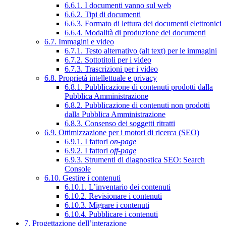
6.6.1. I documenti vanno sul web
6.6.2. Tipi di documenti
6.6.3. Formato di lettura dei documenti elettronici
6.6.4. Modalità di produzione dei documenti
6.7. Immagini e video
6.7.1. Testo alternativo (alt text) per le immagini
6.7.2. Sottotitoli per i video
6.7.3. Trascrizioni per i video
6.8. Proprietà intellettuale e privacy
6.8.1. Pubblicazione di contenuti prodotti dalla
Pubblica Amministrazione
6.8.2. Pubblicazione di contenuti non prodotti
dalla Pubblica Amministrazione
6.8.3. Consenso dei soggetti ritratti
6.9. Ottimizzazione per i motori di ricerca (SEO)
6.9.1. I fattori
on-page
6.9.2. I fattori
off-page
6.9.3. Strumenti di diagnostica SEO: Search
Console
6.10. Gestire i contenuti
6.10.1. L’inventario dei contenuti
6.10.2. Revisionare i contenuti
6.10.3. Migrare i contenuti
6.10.4. Pubblicare i contenuti
7. Progettazione dell’interazione