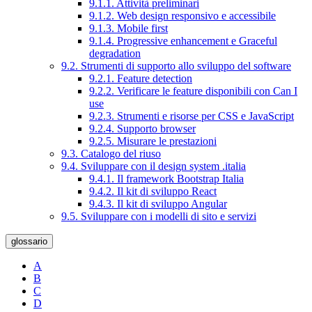
9.1.1. Attività preliminari
9.1.2. Web design responsivo e accessibile
9.1.3. Mobile first
9.1.4. Progressive enhancement e Graceful
degradation
9.2. Strumenti di supporto allo sviluppo del software
9.2.1. Feature detection
9.2.2. Verificare le feature disponibili con Can I
use
9.2.3. Strumenti e risorse per CSS e JavaScript
9.2.4. Supporto browser
9.2.5. Misurare le prestazioni
9.3. Catalogo del riuso
9.4. Sviluppare con il design system .italia
9.4.1. Il framework Bootstrap Italia
9.4.2. Il kit di sviluppo React
9.4.3. Il kit di sviluppo Angular
9.5. Sviluppare con i modelli di sito e servizi
glossario
A
B
C
D