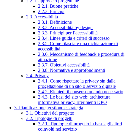
2.2. L’approccio progettuale
2.2.1. Buone pratiche
2.2.2. Principi
2.3. Accessibilità
2.3.1. Definizione
2.3.2. Accessibilità by design
2.3.3. Principi per l’accessibilità
2.3.4. Linee guida e criteri di successo
2.3.5. Come rilasciare una dichiarazione di
accessibilità
2.3.6. Meccanismo di feedback e procedura di
attuazione
2.3.7. Obiettivi accessibilità
2.3.8. Normativa e approfondimenti
2.4. Privacy
2.4.1. Come rispettare la privacy sin dalla
progettazione di un sito o servizio digitale
2.4.2. Richiedi il consenso quando necessario
2.4.3. Le basi del sito web: architettura,
informativa privacy, riferimenti DPO
3. Pianificazione, gestione e strategia
3.1. Obiettivi del progetto
3.2. Tipologie di progetti
3.2.1. Tipologie di progetto in base agli attori
coinvolti nel servizio