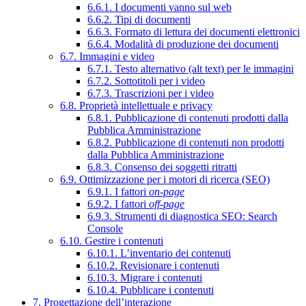
6.6.1. I documenti vanno sul web
6.6.2. Tipi di documenti
6.6.3. Formato di lettura dei documenti elettronici
6.6.4. Modalità di produzione dei documenti
6.7. Immagini e video
6.7.1. Testo alternativo (alt text) per le immagini
6.7.2. Sottotitoli per i video
6.7.3. Trascrizioni per i video
6.8. Proprietà intellettuale e privacy
6.8.1. Pubblicazione di contenuti prodotti dalla
Pubblica Amministrazione
6.8.2. Pubblicazione di contenuti non prodotti
dalla Pubblica Amministrazione
6.8.3. Consenso dei soggetti ritratti
6.9. Ottimizzazione per i motori di ricerca (SEO)
6.9.1. I fattori
on-page
6.9.2. I fattori
off-page
6.9.3. Strumenti di diagnostica SEO: Search
Console
6.10. Gestire i contenuti
6.10.1. L’inventario dei contenuti
6.10.2. Revisionare i contenuti
6.10.3. Migrare i contenuti
6.10.4. Pubblicare i contenuti
7. Progettazione dell’interazione