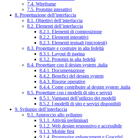
7.4. Wireframe
7.5. Prototipi interattivi
8. Progettazione dell’interfaccia
8.1. Obiettivi dell’interfaccia
8.2. Elementi dell’interfaccia
8.2.1. Elementi di composizione
8.2.2. Elementi interattivi
8.2.3. Elementi testuali (microtesti)
8.3. Progettare e costruire in alta fedeltà
8.3.1. Layout di pagina
8.3.2. Prototipi in alta fedeltà
8.4. Progettare con il design system .italia
8.4.1. Documentazione
8.4.2. Benefici del design system
8.4.3. Risorse operative
8.4.4. Come contribuire al design system .italia
8.5. Progettare con i modelli di sito e servizi
8.5.1. Vantaggi dell’utilizzo dei modelli
8.5.2. I modelli di sito e servizi disponibili
9. Sviluppo dell’interfaccia
9.1. Approccio allo sviluppo
9.1.1. Attività preliminari
9.1.2. Web design responsivo e accessibile
9.1.3. Mobile first
9.1.4. Progressive enhancement e Graceful