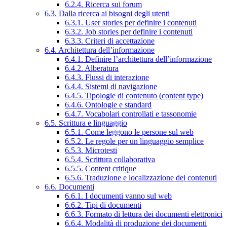
6.2.4. Ricerca sui forum
6.3. Dalla ricerca ai bisogni degli utenti
6.3.1. User stories per definire i contenuti
6.3.2. Job stories per definire i contenuti
6.3.3. Criteri di accettazione
6.4. Architettura dell’informazione
6.4.1. Definire l’architettura dell’informazione
6.4.2. Alberatura
6.4.3. Flussi di interazione
6.4.4. Sistemi di navigazione
6.4.5. Tipologie di contenuto (content type)
6.4.6. Ontologie e standard
6.4.7. Vocabolari controllati e tassonomie
6.5. Scrittura e linguaggio
6.5.1. Come leggono le persone sul web
6.5.2. Le regole per un linguaggio semplice
6.5.3. Microtesti
6.5.4. Scrittura collaborativa
6.5.5. Content critique
6.5.6. Traduzione e localizzazione dei contenuti
6.6. Documenti
6.6.1. I documenti vanno sul web
6.6.2. Tipi di documenti
6.6.3. Formato di lettura dei documenti elettronici
6.6.4. Modalità di produzione dei documenti