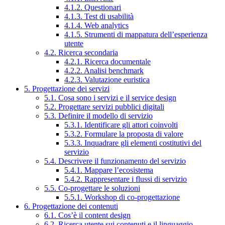
4.1.2. Questionari
4.1.3. Test di usabilità
4.1.4. Web analytics
4.1.5. Strumenti di mappatura dell’esperienza
utente
4.2. Ricerca secondaria
4.2.1. Ricerca documentale
4.2.2. Analisi benchmark
4.2.3. Valutazione euristica
5. Progettazione dei servizi
5.1. Cosa sono i servizi e il service design
5.2. Progettare servizi pubblici digitali
5.3. Definire il modello di servizio
5.3.1. Identificare gli attori coinvolti
5.3.2. Formulare la proposta di valore
5.3.3. Inquadrare gli elementi costitutivi del
servizio
5.4. Descrivere il funzionamento del servizio
5.4.1. Mappare l’ecosistema
5.4.2. Rappresentare i flussi di servizio
5.5. Co-progettare le soluzioni
5.5.1. Workshop di co-progettazione
6. Progettazione dei contenuti
6.1. Cos’è il content design
6.2. Ricerca utente sui contenuti e il linguaggio