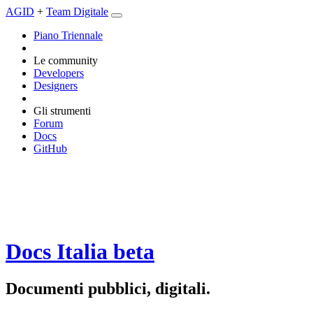
AGID
+
Team Digitale
Piano Triennale
Le community
Developers
Designers
Gli strumenti
Forum
Docs
GitHub
Docs Italia
beta
Documenti pubblici, digitali.