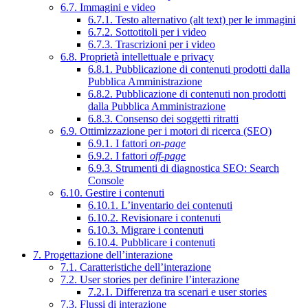
6.7. Immagini e video
6.7.1. Testo alternativo (alt text) per le immagini
6.7.2. Sottotitoli per i video
6.7.3. Trascrizioni per i video
6.8. Proprietà intellettuale e privacy
6.8.1. Pubblicazione di contenuti prodotti dalla
Pubblica Amministrazione
6.8.2. Pubblicazione di contenuti non prodotti
dalla Pubblica Amministrazione
6.8.3. Consenso dei soggetti ritratti
6.9. Ottimizzazione per i motori di ricerca (SEO)
6.9.1. I fattori
on-page
6.9.2. I fattori
off-page
6.9.3. Strumenti di diagnostica SEO: Search
Console
6.10. Gestire i contenuti
6.10.1. L’inventario dei contenuti
6.10.2. Revisionare i contenuti
6.10.3. Migrare i contenuti
6.10.4. Pubblicare i contenuti
7. Progettazione dell’interazione
7.1. Caratteristiche dell’interazione
7.2. User stories per definire l’interazione
7.2.1. Differenza tra scenari e user stories
7.3. Flussi di interazione