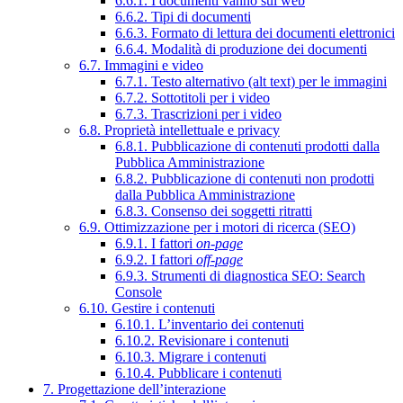
6.6.1. I documenti vanno sul web
6.6.2. Tipi di documenti
6.6.3. Formato di lettura dei documenti elettronici
6.6.4. Modalità di produzione dei documenti
6.7. Immagini e video
6.7.1. Testo alternativo (alt text) per le immagini
6.7.2. Sottotitoli per i video
6.7.3. Trascrizioni per i video
6.8. Proprietà intellettuale e privacy
6.8.1. Pubblicazione di contenuti prodotti dalla
Pubblica Amministrazione
6.8.2. Pubblicazione di contenuti non prodotti
dalla Pubblica Amministrazione
6.8.3. Consenso dei soggetti ritratti
6.9. Ottimizzazione per i motori di ricerca (SEO)
6.9.1. I fattori
on-page
6.9.2. I fattori
off-page
6.9.3. Strumenti di diagnostica SEO: Search
Console
6.10. Gestire i contenuti
6.10.1. L’inventario dei contenuti
6.10.2. Revisionare i contenuti
6.10.3. Migrare i contenuti
6.10.4. Pubblicare i contenuti
7. Progettazione dell’interazione