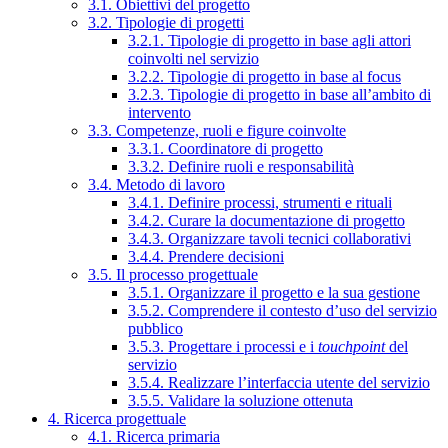
3.1. Obiettivi del progetto
3.2. Tipologie di progetti
3.2.1. Tipologie di progetto in base agli attori
coinvolti nel servizio
3.2.2. Tipologie di progetto in base al focus
3.2.3. Tipologie di progetto in base all’ambito di
intervento
3.3. Competenze, ruoli e figure coinvolte
3.3.1. Coordinatore di progetto
3.3.2. Definire ruoli e responsabilità
3.4. Metodo di lavoro
3.4.1. Definire processi, strumenti e rituali
3.4.2. Curare la documentazione di progetto
3.4.3. Organizzare tavoli tecnici collaborativi
3.4.4. Prendere decisioni
3.5. Il processo progettuale
3.5.1. Organizzare il progetto e la sua gestione
3.5.2. Comprendere il contesto d’uso del servizio
pubblico
3.5.3. Progettare i processi e i
touchpoint
del
servizio
3.5.4. Realizzare l’interfaccia utente del servizio
3.5.5. Validare la soluzione ottenuta
4. Ricerca progettuale
4.1. Ricerca primaria