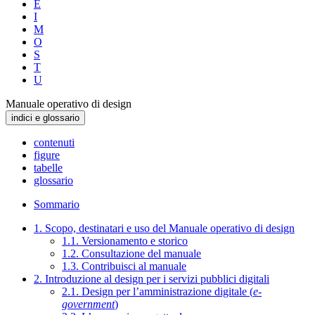
E
I
M
O
S
T
U
Manuale operativo di design
indici e glossario
contenuti
figure
tabelle
glossario
Sommario
1. Scopo, destinatari e uso del Manuale operativo di design
1.1. Versionamento e storico
1.2. Consultazione del manuale
1.3. Contribuisci al manuale
2. Introduzione al design per i servizi pubblici digitali
2.1. Design per l’amministrazione digitale (
e-
government
)