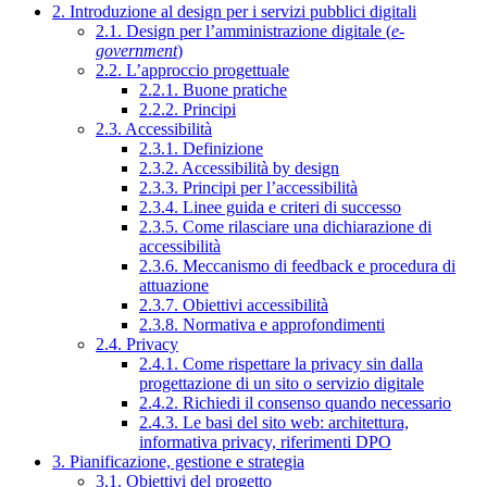
2. Introduzione al design per i servizi pubblici digitali
2.1. Design per l’amministrazione digitale (
e-
government
)
2.2. L’approccio progettuale
2.2.1. Buone pratiche
2.2.2. Principi
2.3. Accessibilità
2.3.1. Definizione
2.3.2. Accessibilità by design
2.3.3. Principi per l’accessibilità
2.3.4. Linee guida e criteri di successo
2.3.5. Come rilasciare una dichiarazione di
accessibilità
2.3.6. Meccanismo di feedback e procedura di
attuazione
2.3.7. Obiettivi accessibilità
2.3.8. Normativa e approfondimenti
2.4. Privacy
2.4.1. Come rispettare la privacy sin dalla
progettazione di un sito o servizio digitale
2.4.2. Richiedi il consenso quando necessario
2.4.3. Le basi del sito web: architettura,
informativa privacy, riferimenti DPO
3. Pianificazione, gestione e strategia
3.1. Obiettivi del progetto