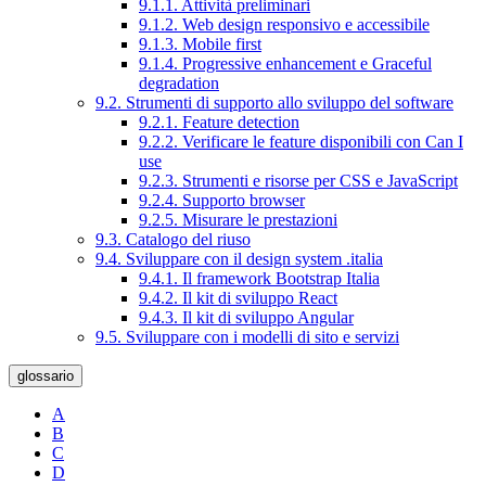
9.1.1. Attività preliminari
9.1.2. Web design responsivo e accessibile
9.1.3. Mobile first
9.1.4. Progressive enhancement e Graceful
degradation
9.2. Strumenti di supporto allo sviluppo del software
9.2.1. Feature detection
9.2.2. Verificare le feature disponibili con Can I
use
9.2.3. Strumenti e risorse per CSS e JavaScript
9.2.4. Supporto browser
9.2.5. Misurare le prestazioni
9.3. Catalogo del riuso
9.4. Sviluppare con il design system .italia
9.4.1. Il framework Bootstrap Italia
9.4.2. Il kit di sviluppo React
9.4.3. Il kit di sviluppo Angular
9.5. Sviluppare con i modelli di sito e servizi
glossario
A
B
C
D