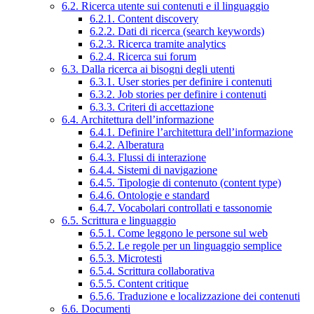
6.2. Ricerca utente sui contenuti e il linguaggio
6.2.1. Content discovery
6.2.2. Dati di ricerca (search keywords)
6.2.3. Ricerca tramite analytics
6.2.4. Ricerca sui forum
6.3. Dalla ricerca ai bisogni degli utenti
6.3.1. User stories per definire i contenuti
6.3.2. Job stories per definire i contenuti
6.3.3. Criteri di accettazione
6.4. Architettura dell’informazione
6.4.1. Definire l’architettura dell’informazione
6.4.2. Alberatura
6.4.3. Flussi di interazione
6.4.4. Sistemi di navigazione
6.4.5. Tipologie di contenuto (content type)
6.4.6. Ontologie e standard
6.4.7. Vocabolari controllati e tassonomie
6.5. Scrittura e linguaggio
6.5.1. Come leggono le persone sul web
6.5.2. Le regole per un linguaggio semplice
6.5.3. Microtesti
6.5.4. Scrittura collaborativa
6.5.5. Content critique
6.5.6. Traduzione e localizzazione dei contenuti
6.6. Documenti