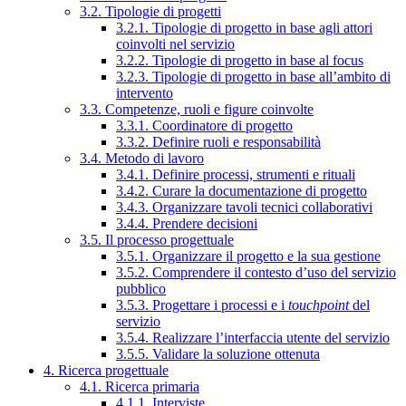
3.2. Tipologie di progetti
3.2.1. Tipologie di progetto in base agli attori
coinvolti nel servizio
3.2.2. Tipologie di progetto in base al focus
3.2.3. Tipologie di progetto in base all’ambito di
intervento
3.3. Competenze, ruoli e figure coinvolte
3.3.1. Coordinatore di progetto
3.3.2. Definire ruoli e responsabilità
3.4. Metodo di lavoro
3.4.1. Definire processi, strumenti e rituali
3.4.2. Curare la documentazione di progetto
3.4.3. Organizzare tavoli tecnici collaborativi
3.4.4. Prendere decisioni
3.5. Il processo progettuale
3.5.1. Organizzare il progetto e la sua gestione
3.5.2. Comprendere il contesto d’uso del servizio
pubblico
3.5.3. Progettare i processi e i
touchpoint
del
servizio
3.5.4. Realizzare l’interfaccia utente del servizio
3.5.5. Validare la soluzione ottenuta
4. Ricerca progettuale
4.1. Ricerca primaria
4.1.1. Interviste