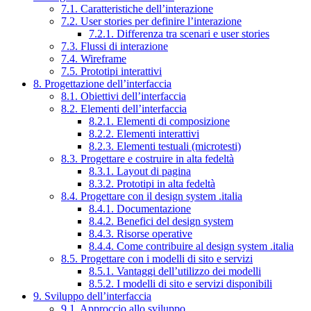
7.1. Caratteristiche dell’interazione
7.2. User stories per definire l’interazione
7.2.1. Differenza tra scenari e user stories
7.3. Flussi di interazione
7.4. Wireframe
7.5. Prototipi interattivi
8. Progettazione dell’interfaccia
8.1. Obiettivi dell’interfaccia
8.2. Elementi dell’interfaccia
8.2.1. Elementi di composizione
8.2.2. Elementi interattivi
8.2.3. Elementi testuali (microtesti)
8.3. Progettare e costruire in alta fedeltà
8.3.1. Layout di pagina
8.3.2. Prototipi in alta fedeltà
8.4. Progettare con il design system .italia
8.4.1. Documentazione
8.4.2. Benefici del design system
8.4.3. Risorse operative
8.4.4. Come contribuire al design system .italia
8.5. Progettare con i modelli di sito e servizi
8.5.1. Vantaggi dell’utilizzo dei modelli
8.5.2. I modelli di sito e servizi disponibili
9. Sviluppo dell’interfaccia
9.1. Approccio allo sviluppo