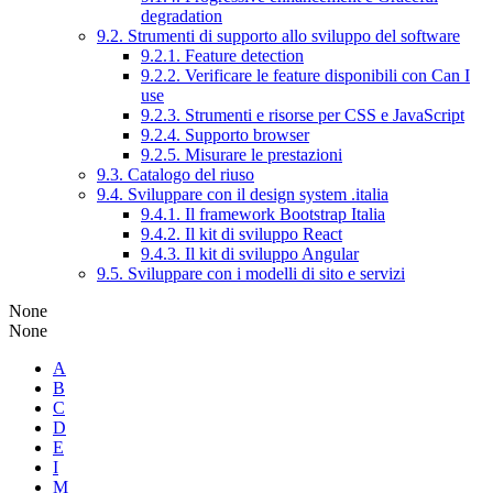
degradation
9.2. Strumenti di supporto allo sviluppo del software
9.2.1. Feature detection
9.2.2. Verificare le feature disponibili con Can I
use
9.2.3. Strumenti e risorse per CSS e JavaScript
9.2.4. Supporto browser
9.2.5. Misurare le prestazioni
9.3. Catalogo del riuso
9.4. Sviluppare con il design system .italia
9.4.1. Il framework Bootstrap Italia
9.4.2. Il kit di sviluppo React
9.4.3. Il kit di sviluppo Angular
9.5. Sviluppare con i modelli di sito e servizi
None
None
A
B
C
D
E
I
M