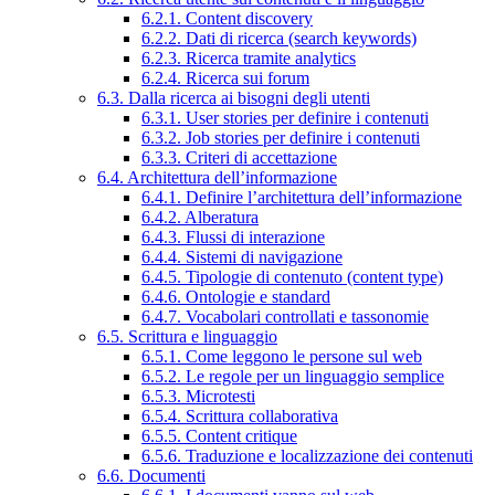
6.2.1. Content discovery
6.2.2. Dati di ricerca (search keywords)
6.2.3. Ricerca tramite analytics
6.2.4. Ricerca sui forum
6.3. Dalla ricerca ai bisogni degli utenti
6.3.1. User stories per definire i contenuti
6.3.2. Job stories per definire i contenuti
6.3.3. Criteri di accettazione
6.4. Architettura dell’informazione
6.4.1. Definire l’architettura dell’informazione
6.4.2. Alberatura
6.4.3. Flussi di interazione
6.4.4. Sistemi di navigazione
6.4.5. Tipologie di contenuto (content type)
6.4.6. Ontologie e standard
6.4.7. Vocabolari controllati e tassonomie
6.5. Scrittura e linguaggio
6.5.1. Come leggono le persone sul web
6.5.2. Le regole per un linguaggio semplice
6.5.3. Microtesti
6.5.4. Scrittura collaborativa
6.5.5. Content critique
6.5.6. Traduzione e localizzazione dei contenuti
6.6. Documenti