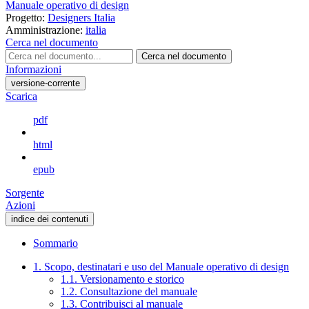
Manuale operativo di design
Progetto:
Designers Italia
Amministrazione:
italia
Cerca nel documento
Cerca nel documento
Informazioni
versione-corrente
Scarica
pdf
html
epub
Sorgente
Azioni
indice dei contenuti
Sommario
1. Scopo, destinatari e uso del Manuale operativo di design
1.1. Versionamento e storico
1.2. Consultazione del manuale
1.3. Contribuisci al manuale