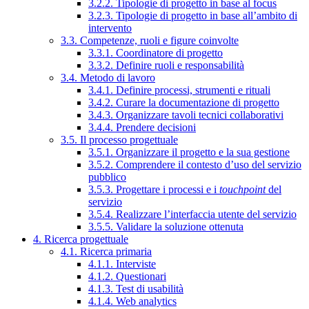
3.2.2. Tipologie di progetto in base al focus
3.2.3. Tipologie di progetto in base all’ambito di
intervento
3.3. Competenze, ruoli e figure coinvolte
3.3.1. Coordinatore di progetto
3.3.2. Definire ruoli e responsabilità
3.4. Metodo di lavoro
3.4.1. Definire processi, strumenti e rituali
3.4.2. Curare la documentazione di progetto
3.4.3. Organizzare tavoli tecnici collaborativi
3.4.4. Prendere decisioni
3.5. Il processo progettuale
3.5.1. Organizzare il progetto e la sua gestione
3.5.2. Comprendere il contesto d’uso del servizio
pubblico
3.5.3. Progettare i processi e i
touchpoint
del
servizio
3.5.4. Realizzare l’interfaccia utente del servizio
3.5.5. Validare la soluzione ottenuta
4. Ricerca progettuale
4.1. Ricerca primaria
4.1.1. Interviste
4.1.2. Questionari
4.1.3. Test di usabilità
4.1.4. Web analytics