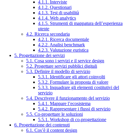
4.1.1. Interviste
4.1.2. Questionari
4.1.3. Test di usabilità
4.1.4. Web analytics
4.1.5. Strumenti di mappatura dell’esperienza
utente
4.2. Ricerca secondaria
4.2.1. Ricerca documentale
4.2.2. Analisi benchmark
4.2.3. Valutazione euristica
5. Progettazione dei servizi
5.1. Cosa sono i servizi e il service design
5.2. Progettare servizi pubblici digitali
5.3. Definire il modello di servizio
5.3.1. Identificare gli attori coinvolti
5.3.2. Formulare la proposta di valore
5.3.3. Inquadrare gli elementi costitutivi del
servizio
5.4. Descrivere il funzionamento del servizio
5.4.1. Mappare l’ecosistema
5.4.2. Rappresentare i flussi di servizio
5.5. Co-progettare le soluzioni
5.5.1. Workshop di co-progettazione
6. Progettazione dei contenuti
6.1. Cos’è il content design