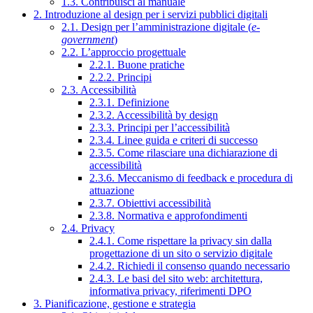
1.3. Contribuisci al manuale
2. Introduzione al design per i servizi pubblici digitali
2.1. Design per l’amministrazione digitale (
e-
government
)
2.2. L’approccio progettuale
2.2.1. Buone pratiche
2.2.2. Principi
2.3. Accessibilità
2.3.1. Definizione
2.3.2. Accessibilità by design
2.3.3. Principi per l’accessibilità
2.3.4. Linee guida e criteri di successo
2.3.5. Come rilasciare una dichiarazione di
accessibilità
2.3.6. Meccanismo di feedback e procedura di
attuazione
2.3.7. Obiettivi accessibilità
2.3.8. Normativa e approfondimenti
2.4. Privacy
2.4.1. Come rispettare la privacy sin dalla
progettazione di un sito o servizio digitale
2.4.2. Richiedi il consenso quando necessario
2.4.3. Le basi del sito web: architettura,
informativa privacy, riferimenti DPO
3. Pianificazione, gestione e strategia