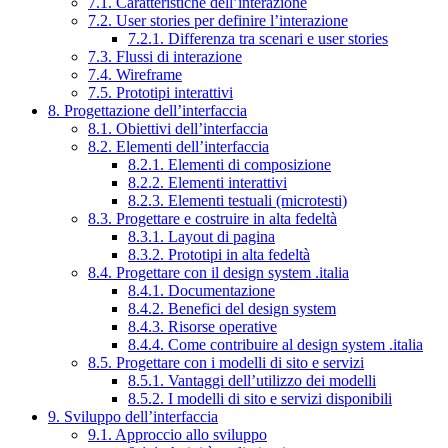
7.1. Caratteristiche dell’interazione
7.2. User stories per definire l’interazione
7.2.1. Differenza tra scenari e user stories
7.3. Flussi di interazione
7.4. Wireframe
7.5. Prototipi interattivi
8. Progettazione dell’interfaccia
8.1. Obiettivi dell’interfaccia
8.2. Elementi dell’interfaccia
8.2.1. Elementi di composizione
8.2.2. Elementi interattivi
8.2.3. Elementi testuali (microtesti)
8.3. Progettare e costruire in alta fedeltà
8.3.1. Layout di pagina
8.3.2. Prototipi in alta fedeltà
8.4. Progettare con il design system .italia
8.4.1. Documentazione
8.4.2. Benefici del design system
8.4.3. Risorse operative
8.4.4. Come contribuire al design system .italia
8.5. Progettare con i modelli di sito e servizi
8.5.1. Vantaggi dell’utilizzo dei modelli
8.5.2. I modelli di sito e servizi disponibili
9. Sviluppo dell’interfaccia
9.1. Approccio allo sviluppo