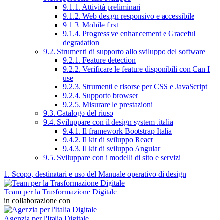
9.1.1. Attività preliminari
9.1.2. Web design responsivo e accessibile
9.1.3. Mobile first
9.1.4. Progressive enhancement e Graceful
degradation
9.2. Strumenti di supporto allo sviluppo del software
9.2.1. Feature detection
9.2.2. Verificare le feature disponibili con Can I
use
9.2.3. Strumenti e risorse per CSS e JavaScript
9.2.4. Supporto browser
9.2.5. Misurare le prestazioni
9.3. Catalogo del riuso
9.4. Sviluppare con il design system .italia
9.4.1. Il framework Bootstrap Italia
9.4.2. Il kit di sviluppo React
9.4.3. Il kit di sviluppo Angular
9.5. Sviluppare con i modelli di sito e servizi
1. Scopo, destinatari e uso del Manuale operativo di design
Team per la Trasformazione Digitale
in collaborazione con
Agenzia per l'Italia Digitale