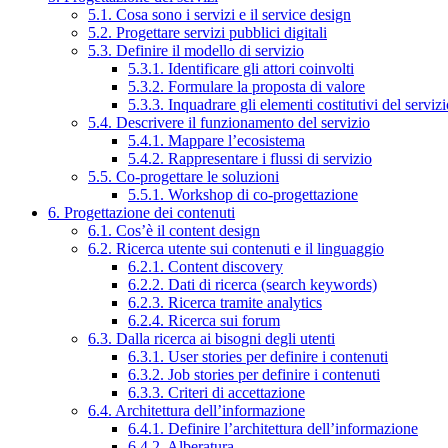
5.1. Cosa sono i servizi e il service design
5.2. Progettare servizi pubblici digitali
5.3. Definire il modello di servizio
5.3.1. Identificare gli attori coinvolti
5.3.2. Formulare la proposta di valore
5.3.3. Inquadrare gli elementi costitutivi del serviz
5.4. Descrivere il funzionamento del servizio
5.4.1. Mappare l’ecosistema
5.4.2. Rappresentare i flussi di servizio
5.5. Co-progettare le soluzioni
5.5.1. Workshop di co-progettazione
6. Progettazione dei contenuti
6.1. Cos’è il content design
6.2. Ricerca utente sui contenuti e il linguaggio
6.2.1. Content discovery
6.2.2. Dati di ricerca (search keywords)
6.2.3. Ricerca tramite analytics
6.2.4. Ricerca sui forum
6.3. Dalla ricerca ai bisogni degli utenti
6.3.1. User stories per definire i contenuti
6.3.2. Job stories per definire i contenuti
6.3.3. Criteri di accettazione
6.4. Architettura dell’informazione
6.4.1. Definire l’architettura dell’informazione
6.4.2. Alberatura