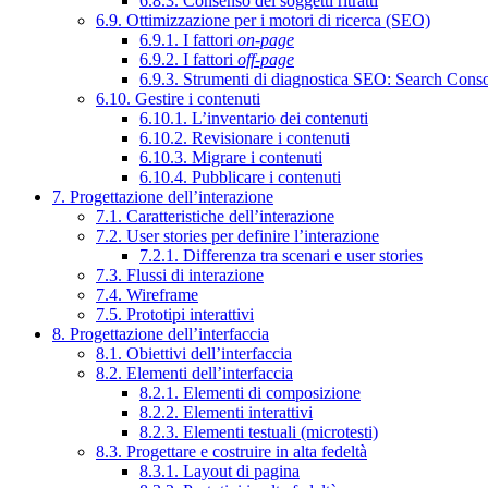
6.8.3. Consenso dei soggetti ritratti
6.9. Ottimizzazione per i motori di ricerca (SEO)
6.9.1. I fattori
on-page
6.9.2. I fattori
off-page
6.9.3. Strumenti di diagnostica SEO: Search Cons
6.10. Gestire i contenuti
6.10.1. L’inventario dei contenuti
6.10.2. Revisionare i contenuti
6.10.3. Migrare i contenuti
6.10.4. Pubblicare i contenuti
7. Progettazione dell’interazione
7.1. Caratteristiche dell’interazione
7.2. User stories per definire l’interazione
7.2.1. Differenza tra scenari e user stories
7.3. Flussi di interazione
7.4. Wireframe
7.5. Prototipi interattivi
8. Progettazione dell’interfaccia
8.1. Obiettivi dell’interfaccia
8.2. Elementi dell’interfaccia
8.2.1. Elementi di composizione
8.2.2. Elementi interattivi
8.2.3. Elementi testuali (microtesti)
8.3. Progettare e costruire in alta fedeltà
8.3.1. Layout di pagina