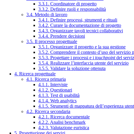
3.3.1. Coordinatore di progetto
3.3.2. Definire ruoli e responsabilità
3.4. Metodo di lavoro
3.4.1. Definire processi, strumenti e rituali
3.4.2. Curare la documentazione di progetto
3.4.3. Organizzare tavoli tecnici collaborativi
3.4.4. Prendere decisioni
3.5. Il processo progettuale
3.5.1. Organizzare il progetto e la sua gestione
3.5.2. Comprendere il contesto d’uso del servizio 
3.5.3. Progettare i processi e i
touchpoint
del servi
3.5.4. Realizzare l’interfaccia utente del servizio
3.5.5. Validare la soluzione ottenuta
4. Ricerca progettuale
4.1. Ricerca primaria
4.1.1. Interviste
4.1.2. Questionari
4.1.3. Test di usabilità
4.1.4. Web analytics
4.1.5. Strumenti di mappatura dell’esperienza uten
4.2. Ricerca secondaria
4.2.1. Ricerca documentale
4.2.2. Analisi benchmark
4.2.3. Valutazione euristica
5. Progettazione dei servizi