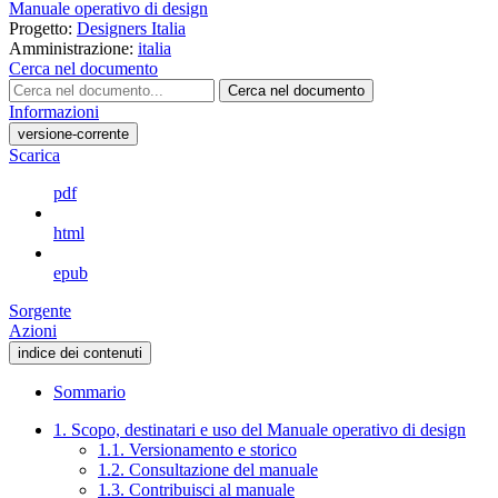
Manuale operativo di design
Progetto:
Designers Italia
Amministrazione:
italia
Cerca nel documento
Cerca nel documento
Informazioni
versione-corrente
Scarica
pdf
html
epub
Sorgente
Azioni
indice dei contenuti
Sommario
1. Scopo, destinatari e uso del Manuale operativo di design
1.1. Versionamento e storico
1.2. Consultazione del manuale
1.3. Contribuisci al manuale