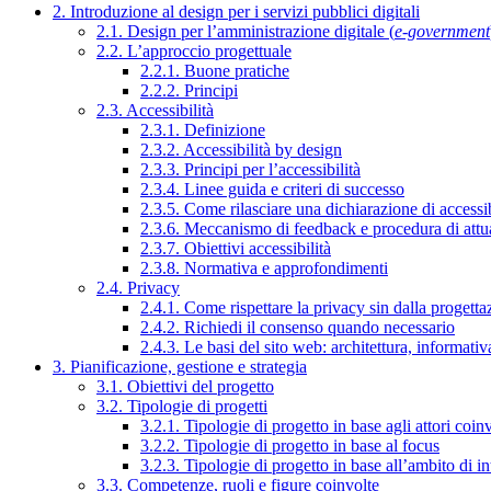
2. Introduzione al design per i servizi pubblici digitali
2.1. Design per l’amministrazione digitale (
e-government
2.2. L’approccio progettuale
2.2.1. Buone pratiche
2.2.2. Principi
2.3. Accessibilità
2.3.1. Definizione
2.3.2. Accessibilità by design
2.3.3. Principi per l’accessibilità
2.3.4. Linee guida e criteri di successo
2.3.5. Come rilasciare una dichiarazione di accessib
2.3.6. Meccanismo di feedback e procedura di attu
2.3.7. Obiettivi accessibilità
2.3.8. Normativa e approfondimenti
2.4. Privacy
2.4.1. Come rispettare la privacy sin dalla progettaz
2.4.2. Richiedi il consenso quando necessario
2.4.3. Le basi del sito web: architettura, informati
3. Pianificazione, gestione e strategia
3.1. Obiettivi del progetto
3.2. Tipologie di progetti
3.2.1. Tipologie di progetto in base agli attori coinv
3.2.2. Tipologie di progetto in base al focus
3.2.3. Tipologie di progetto in base all’ambito di i
3.3. Competenze, ruoli e figure coinvolte