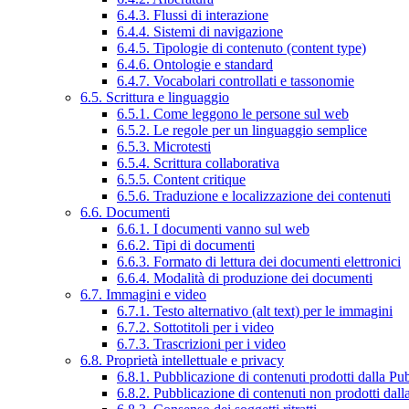
6.4.3. Flussi di interazione
6.4.4. Sistemi di navigazione
6.4.5. Tipologie di contenuto (content type)
6.4.6. Ontologie e standard
6.4.7. Vocabolari controllati e tassonomie
6.5. Scrittura e linguaggio
6.5.1. Come leggono le persone sul web
6.5.2. Le regole per un linguaggio semplice
6.5.3. Microtesti
6.5.4. Scrittura collaborativa
6.5.5. Content critique
6.5.6. Traduzione e localizzazione dei contenuti
6.6. Documenti
6.6.1. I documenti vanno sul web
6.6.2. Tipi di documenti
6.6.3. Formato di lettura dei documenti elettronici
6.6.4. Modalità di produzione dei documenti
6.7. Immagini e video
6.7.1. Testo alternativo (alt text) per le immagini
6.7.2. Sottotitoli per i video
6.7.3. Trascrizioni per i video
6.8. Proprietà intellettuale e privacy
6.8.1. Pubblicazione di contenuti prodotti dalla P
6.8.2. Pubblicazione di contenuti non prodotti dal