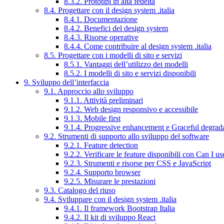
8.3.2. Prototipi in alta fedeltà
8.4. Progettare con il design system .italia
8.4.1. Documentazione
8.4.2. Benefici del design system
8.4.3. Risorse operative
8.4.4. Come contribuire al design system .italia
8.5. Progettare con i modelli di sito e servizi
8.5.1. Vantaggi dell’utilizzo dei modelli
8.5.2. I modelli di sito e servizi disponibili
9. Sviluppo dell’interfaccia
9.1. Approccio allo sviluppo
9.1.1. Attività preliminari
9.1.2. Web design responsivo e accessibile
9.1.3. Mobile first
9.1.4. Progressive enhancement e Graceful degrad
9.2. Strumenti di supporto allo sviluppo del software
9.2.1. Feature detection
9.2.2. Verificare le feature disponibili con Can I us
9.2.3. Strumenti e risorse per CSS e JavaScript
9.2.4. Supporto browser
9.2.5. Misurare le prestazioni
9.3. Catalogo del riuso
9.4. Sviluppare con il design system .italia
9.4.1. Il framework Bootstrap Italia
9.4.2. Il kit di sviluppo React