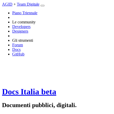
AGID
+
Team Digitale
Piano Triennale
Le community
Developers
Designers
Gli strumenti
Forum
Docs
GitHub
Docs Italia
beta
Documenti pubblici, digitali.