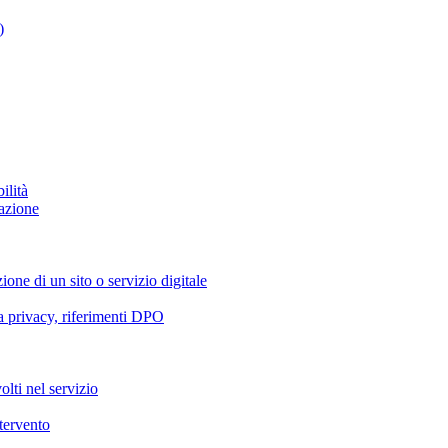
)
ilità
azione
ione di un sito o servizio digitale
va privacy, riferimenti DPO
olti nel servizio
ntervento