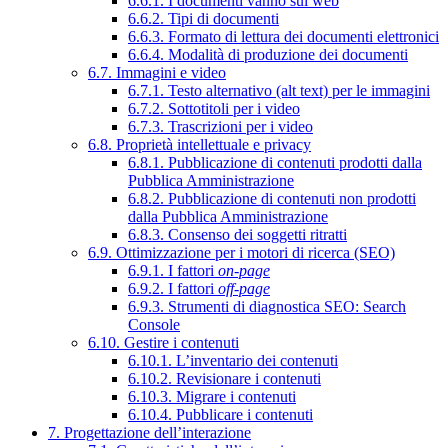
6.6.1. I documenti vanno sul web
6.6.2. Tipi di documenti
6.6.3. Formato di lettura dei documenti elettronici
6.6.4. Modalità di produzione dei documenti
6.7. Immagini e video
6.7.1. Testo alternativo (alt text) per le immagini
6.7.2. Sottotitoli per i video
6.7.3. Trascrizioni per i video
6.8. Proprietà intellettuale e privacy
6.8.1. Pubblicazione di contenuti prodotti dalla
Pubblica Amministrazione
6.8.2. Pubblicazione di contenuti non prodotti
dalla Pubblica Amministrazione
6.8.3. Consenso dei soggetti ritratti
6.9. Ottimizzazione per i motori di ricerca (SEO)
6.9.1. I fattori
on-page
6.9.2. I fattori
off-page
6.9.3. Strumenti di diagnostica SEO: Search
Console
6.10. Gestire i contenuti
6.10.1. L’inventario dei contenuti
6.10.2. Revisionare i contenuti
6.10.3. Migrare i contenuti
6.10.4. Pubblicare i contenuti
7. Progettazione dell’interazione