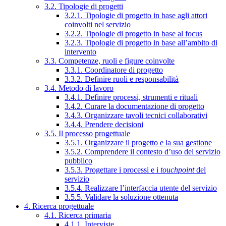
3.2. Tipologie di progetti
3.2.1. Tipologie di progetto in base agli attori
coinvolti nel servizio
3.2.2. Tipologie di progetto in base al focus
3.2.3. Tipologie di progetto in base all’ambito di
intervento
3.3. Competenze, ruoli e figure coinvolte
3.3.1. Coordinatore di progetto
3.3.2. Definire ruoli e responsabilità
3.4. Metodo di lavoro
3.4.1. Definire processi, strumenti e rituali
3.4.2. Curare la documentazione di progetto
3.4.3. Organizzare tavoli tecnici collaborativi
3.4.4. Prendere decisioni
3.5. Il processo progettuale
3.5.1. Organizzare il progetto e la sua gestione
3.5.2. Comprendere il contesto d’uso del servizio
pubblico
3.5.3. Progettare i processi e i
touchpoint
del
servizio
3.5.4. Realizzare l’interfaccia utente del servizio
3.5.5. Validare la soluzione ottenuta
4. Ricerca progettuale
4.1. Ricerca primaria
4.1.1. Interviste