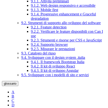
9.1.1. Attività preliminari
9.1.2. Web design responsivo e accessibile
9.1.3. Mobile first
9.1.4. Progressive enhancement e Graceful
degradation
9.2. Strumenti di supporto allo sviluppo del software
9.2.1. Feature detection
9.2.2. Verificare le feature disponibili con Can I
use
9.2.3. Strumenti e risorse per CSS e JavaScript
9.2.4. Supporto browser
9.2.5. Misurare le prestazioni
9.3. Catalogo del riuso
9.4. Sviluppare con il design system .italia
9.4.1. Il framework Bootstrap Italia
9.4.2. Il kit di sviluppo React
9.4.3. Il kit di sviluppo Angular
9.5. Sviluppare con i modelli di sito e servizi
glossario
A
B
C
D