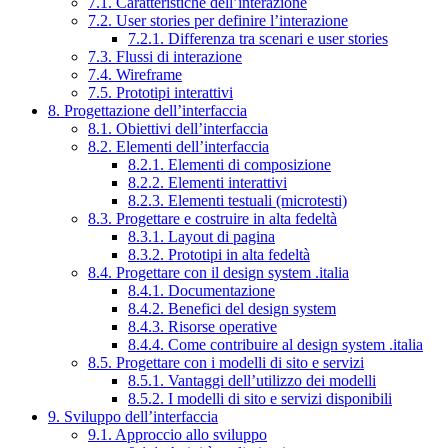
7.1. Caratteristiche dell’interazione
7.2. User stories per definire l’interazione
7.2.1. Differenza tra scenari e user stories
7.3. Flussi di interazione
7.4. Wireframe
7.5. Prototipi interattivi
8. Progettazione dell’interfaccia
8.1. Obiettivi dell’interfaccia
8.2. Elementi dell’interfaccia
8.2.1. Elementi di composizione
8.2.2. Elementi interattivi
8.2.3. Elementi testuali (microtesti)
8.3. Progettare e costruire in alta fedeltà
8.3.1. Layout di pagina
8.3.2. Prototipi in alta fedeltà
8.4. Progettare con il design system .italia
8.4.1. Documentazione
8.4.2. Benefici del design system
8.4.3. Risorse operative
8.4.4. Come contribuire al design system .italia
8.5. Progettare con i modelli di sito e servizi
8.5.1. Vantaggi dell’utilizzo dei modelli
8.5.2. I modelli di sito e servizi disponibili
9. Sviluppo dell’interfaccia
9.1. Approccio allo sviluppo