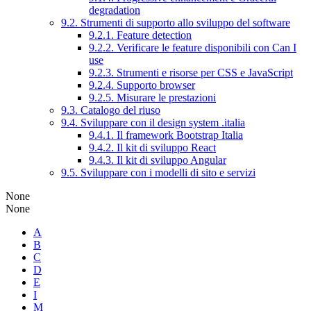
degradation
9.2. Strumenti di supporto allo sviluppo del software
9.2.1. Feature detection
9.2.2. Verificare le feature disponibili con Can I
use
9.2.3. Strumenti e risorse per CSS e JavaScript
9.2.4. Supporto browser
9.2.5. Misurare le prestazioni
9.3. Catalogo del riuso
9.4. Sviluppare con il design system .italia
9.4.1. Il framework Bootstrap Italia
9.4.2. Il kit di sviluppo React
9.4.3. Il kit di sviluppo Angular
9.5. Sviluppare con i modelli di sito e servizi
None
None
A
B
C
D
E
I
M