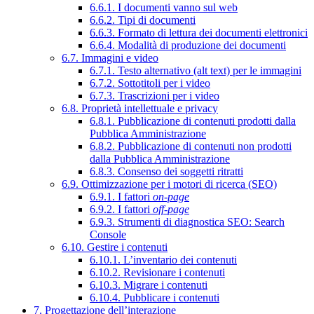
6.6.1. I documenti vanno sul web
6.6.2. Tipi di documenti
6.6.3. Formato di lettura dei documenti elettronici
6.6.4. Modalità di produzione dei documenti
6.7. Immagini e video
6.7.1. Testo alternativo (alt text) per le immagini
6.7.2. Sottotitoli per i video
6.7.3. Trascrizioni per i video
6.8. Proprietà intellettuale e privacy
6.8.1. Pubblicazione di contenuti prodotti dalla
Pubblica Amministrazione
6.8.2. Pubblicazione di contenuti non prodotti
dalla Pubblica Amministrazione
6.8.3. Consenso dei soggetti ritratti
6.9. Ottimizzazione per i motori di ricerca (SEO)
6.9.1. I fattori
on-page
6.9.2. I fattori
off-page
6.9.3. Strumenti di diagnostica SEO: Search
Console
6.10. Gestire i contenuti
6.10.1. L’inventario dei contenuti
6.10.2. Revisionare i contenuti
6.10.3. Migrare i contenuti
6.10.4. Pubblicare i contenuti
7. Progettazione dell’interazione