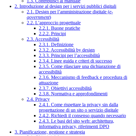
1.3. Contribuisci al manuale
2. Introduzione al design per i servizi pubblici digitali
2.1. Design per l’amministrazione digitale (
e-
government
)
2.2. L’approccio progettuale
2.2.1. Buone pratiche
2.2.2. Principi
2.3. Accessibilità
2.3.1. Definizione
2.3.2. Accessibilità by design
2.3.3. Principi per l’accessibilità
2.3.4. Linee guida e criteri di successo
2.3.5. Come rilasciare una dichiarazione di
accessibilità
2.3.6. Meccanismo di feedback e procedura di
attuazione
2.3.7. Obiettivi accessibilità
2.3.8. Normativa e approfondimenti
2.4. Privacy
2.4.1. Come rispettare la privacy sin dalla
progettazione di un sito o servizio digitale
2.4.2. Richiedi il consenso quando necessario
2.4.3. Le basi del sito web: architettura,
informativa privacy, riferimenti DPO
3. Pianificazione, gestione e strategia