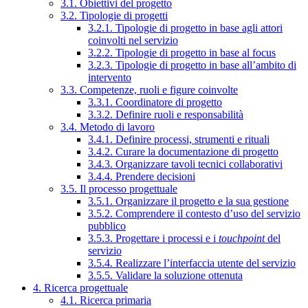
3.1. Obiettivi del progetto
3.2. Tipologie di progetti
3.2.1. Tipologie di progetto in base agli attori
coinvolti nel servizio
3.2.2. Tipologie di progetto in base al focus
3.2.3. Tipologie di progetto in base all’ambito di
intervento
3.3. Competenze, ruoli e figure coinvolte
3.3.1. Coordinatore di progetto
3.3.2. Definire ruoli e responsabilità
3.4. Metodo di lavoro
3.4.1. Definire processi, strumenti e rituali
3.4.2. Curare la documentazione di progetto
3.4.3. Organizzare tavoli tecnici collaborativi
3.4.4. Prendere decisioni
3.5. Il processo progettuale
3.5.1. Organizzare il progetto e la sua gestione
3.5.2. Comprendere il contesto d’uso del servizio
pubblico
3.5.3. Progettare i processi e i
touchpoint
del
servizio
3.5.4. Realizzare l’interfaccia utente del servizio
3.5.5. Validare la soluzione ottenuta
4. Ricerca progettuale
4.1. Ricerca primaria