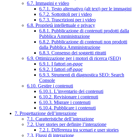
6.7. Immagini e video
6.7.1. Testo alternativo (alt text) per le immagini
6.7.2. Sottotitoli per i video
6.7.3. Trascrizioni per i video
6.8. Proprietà intellettuale e privacy
6.8.1. Pubblicazione di contenuti prodotti dalla
Pubblica Amministrazione
6.8.2. Pubblicazione di contenuti non prodotti
dalla Pubblica Amministrazione
6.8.3. Consenso dei soggetti ritratti
6.9. Ottimizzazione per i motori di ricerca (SEO)
6.9.1. I fattori
on-page
6.9.2. I fattori
off-page
6.9.3. Strumenti di diagnostica SEO: Search
Console
6.10. Gestire i contenuti
6.10.1. L’inventario dei contenuti
6.10.2. Revisionare i contenuti
6.10.3. Migrare i contenuti
6.10.4. Pubblicare i contenuti
7. Progettazione dell’interazione
7.1. Caratteristiche dell’interazione
7.2. User stories per definire l’interazione
7.2.1. Differenza tra scenari e user stories
7.3. Flussi di interazione