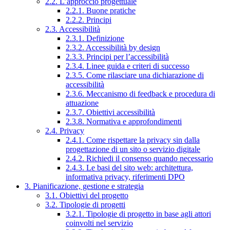
2.2. L’approccio progettuale
2.2.1. Buone pratiche
2.2.2. Principi
2.3. Accessibilità
2.3.1. Definizione
2.3.2. Accessibilità by design
2.3.3. Principi per l’accessibilità
2.3.4. Linee guida e criteri di successo
2.3.5. Come rilasciare una dichiarazione di
accessibilità
2.3.6. Meccanismo di feedback e procedura di
attuazione
2.3.7. Obiettivi accessibilità
2.3.8. Normativa e approfondimenti
2.4. Privacy
2.4.1. Come rispettare la privacy sin dalla
progettazione di un sito o servizio digitale
2.4.2. Richiedi il consenso quando necessario
2.4.3. Le basi del sito web: architettura,
informativa privacy, riferimenti DPO
3. Pianificazione, gestione e strategia
3.1. Obiettivi del progetto
3.2. Tipologie di progetti
3.2.1. Tipologie di progetto in base agli attori
coinvolti nel servizio