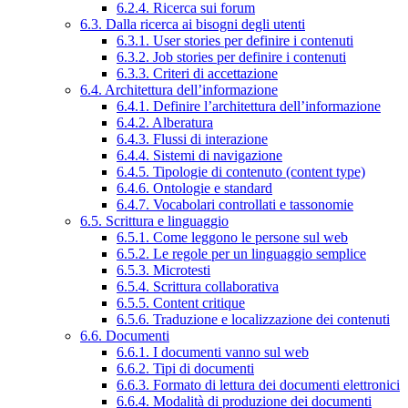
6.2.4. Ricerca sui forum
6.3. Dalla ricerca ai bisogni degli utenti
6.3.1. User stories per definire i contenuti
6.3.2. Job stories per definire i contenuti
6.3.3. Criteri di accettazione
6.4. Architettura dell’informazione
6.4.1. Definire l’architettura dell’informazione
6.4.2. Alberatura
6.4.3. Flussi di interazione
6.4.4. Sistemi di navigazione
6.4.5. Tipologie di contenuto (content type)
6.4.6. Ontologie e standard
6.4.7. Vocabolari controllati e tassonomie
6.5. Scrittura e linguaggio
6.5.1. Come leggono le persone sul web
6.5.2. Le regole per un linguaggio semplice
6.5.3. Microtesti
6.5.4. Scrittura collaborativa
6.5.5. Content critique
6.5.6. Traduzione e localizzazione dei contenuti
6.6. Documenti
6.6.1. I documenti vanno sul web
6.6.2. Tipi di documenti
6.6.3. Formato di lettura dei documenti elettronici
6.6.4. Modalità di produzione dei documenti