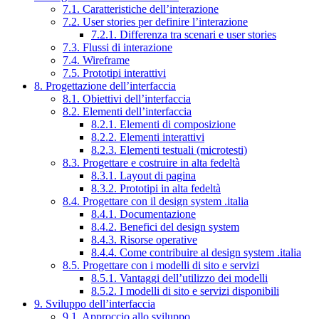
7.1. Caratteristiche dell’interazione
7.2. User stories per definire l’interazione
7.2.1. Differenza tra scenari e user stories
7.3. Flussi di interazione
7.4. Wireframe
7.5. Prototipi interattivi
8. Progettazione dell’interfaccia
8.1. Obiettivi dell’interfaccia
8.2. Elementi dell’interfaccia
8.2.1. Elementi di composizione
8.2.2. Elementi interattivi
8.2.3. Elementi testuali (microtesti)
8.3. Progettare e costruire in alta fedeltà
8.3.1. Layout di pagina
8.3.2. Prototipi in alta fedeltà
8.4. Progettare con il design system .italia
8.4.1. Documentazione
8.4.2. Benefici del design system
8.4.3. Risorse operative
8.4.4. Come contribuire al design system .italia
8.5. Progettare con i modelli di sito e servizi
8.5.1. Vantaggi dell’utilizzo dei modelli
8.5.2. I modelli di sito e servizi disponibili
9. Sviluppo dell’interfaccia
9.1. Approccio allo sviluppo