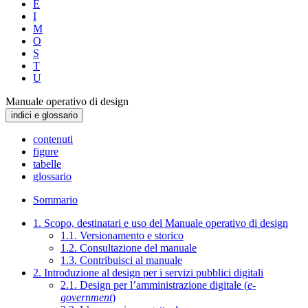
E
I
M
O
S
T
U
Manuale operativo di design
indici e glossario
contenuti
figure
tabelle
glossario
Sommario
1. Scopo, destinatari e uso del Manuale operativo di design
1.1. Versionamento e storico
1.2. Consultazione del manuale
1.3. Contribuisci al manuale
2. Introduzione al design per i servizi pubblici digitali
2.1. Design per l’amministrazione digitale (
e-
government
)