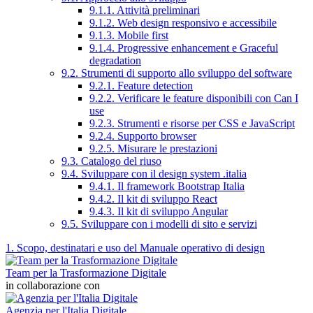
9.1.1. Attività preliminari
9.1.2. Web design responsivo e accessibile
9.1.3. Mobile first
9.1.4. Progressive enhancement e Graceful
degradation
9.2. Strumenti di supporto allo sviluppo del software
9.2.1. Feature detection
9.2.2. Verificare le feature disponibili con Can I
use
9.2.3. Strumenti e risorse per CSS e JavaScript
9.2.4. Supporto browser
9.2.5. Misurare le prestazioni
9.3. Catalogo del riuso
9.4. Sviluppare con il design system .italia
9.4.1. Il framework Bootstrap Italia
9.4.2. Il kit di sviluppo React
9.4.3. Il kit di sviluppo Angular
9.5. Sviluppare con i modelli di sito e servizi
1. Scopo, destinatari e uso del Manuale operativo di design
Team per la Trasformazione Digitale
in collaborazione con
Agenzia per l'Italia Digitale