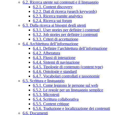
6.2. Ricerca utente sui contenuti e il linguaggio
6.2.1. Content discovery
6.2.2. Dati di ricerca (search keywords)
6.2.3. Ricerca tramite analytics
6.2.4. Ricerca sui forum
6.3. Dalla ricerca ai bisogni degli utenti
6.3.1. User stories per definire i contenuti
6.3.2. Job stories per definire i contenuti
6.3.3. Criteri di accettazione
6.4. Architettura dell’informazione
6.4.1. Definire l’architettura dell’informazione
6.4.2. Alberatura
6.4.3. Flussi di interazione
6.4.4. Sistemi di navigazione
6.4.5. Tipologie di contenuto (content type)
6.4.6. Ontologie e standard
6.4.7. Vocabolari controllati e tassonomie
6.5. Scrittura e linguaggio
6.5.1. Come leggono le persone sul web
6.5.2. Le regole per un linguaggio semplice
6.5.3. Microtesti
6.5.4. Scrittura collaborativa
6.5.5. Content critique
6.5.6. Traduzione e localizzazione dei contenuti
6.6. Documenti