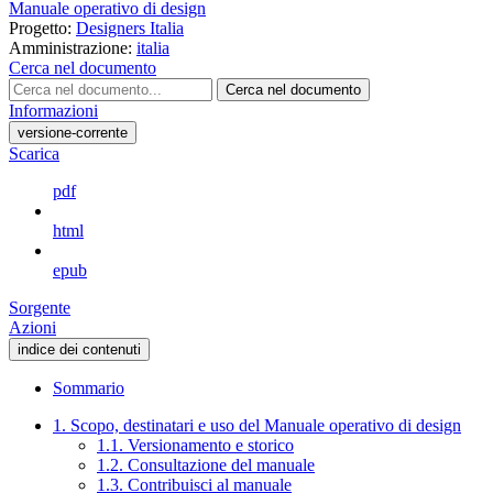
Manuale operativo di design
Progetto:
Designers Italia
Amministrazione:
italia
Cerca nel documento
Cerca nel documento
Informazioni
versione-corrente
Scarica
pdf
html
epub
Sorgente
Azioni
indice dei contenuti
Sommario
1. Scopo, destinatari e uso del Manuale operativo di design
1.1. Versionamento e storico
1.2. Consultazione del manuale
1.3. Contribuisci al manuale