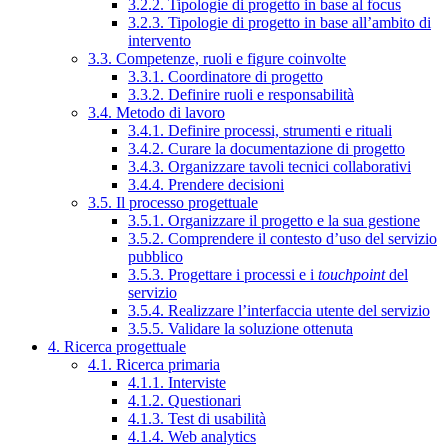
3.2.2. Tipologie di progetto in base al focus
3.2.3. Tipologie di progetto in base all’ambito di
intervento
3.3. Competenze, ruoli e figure coinvolte
3.3.1. Coordinatore di progetto
3.3.2. Definire ruoli e responsabilità
3.4. Metodo di lavoro
3.4.1. Definire processi, strumenti e rituali
3.4.2. Curare la documentazione di progetto
3.4.3. Organizzare tavoli tecnici collaborativi
3.4.4. Prendere decisioni
3.5. Il processo progettuale
3.5.1. Organizzare il progetto e la sua gestione
3.5.2. Comprendere il contesto d’uso del servizio
pubblico
3.5.3. Progettare i processi e i
touchpoint
del
servizio
3.5.4. Realizzare l’interfaccia utente del servizio
3.5.5. Validare la soluzione ottenuta
4. Ricerca progettuale
4.1. Ricerca primaria
4.1.1. Interviste
4.1.2. Questionari
4.1.3. Test di usabilità
4.1.4. Web analytics