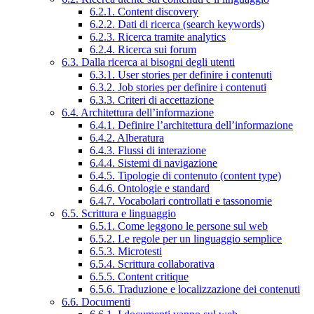
6.2.1. Content discovery
6.2.2. Dati di ricerca (search keywords)
6.2.3. Ricerca tramite analytics
6.2.4. Ricerca sui forum
6.3. Dalla ricerca ai bisogni degli utenti
6.3.1. User stories per definire i contenuti
6.3.2. Job stories per definire i contenuti
6.3.3. Criteri di accettazione
6.4. Architettura dell’informazione
6.4.1. Definire l’architettura dell’informazione
6.4.2. Alberatura
6.4.3. Flussi di interazione
6.4.4. Sistemi di navigazione
6.4.5. Tipologie di contenuto (content type)
6.4.6. Ontologie e standard
6.4.7. Vocabolari controllati e tassonomie
6.5. Scrittura e linguaggio
6.5.1. Come leggono le persone sul web
6.5.2. Le regole per un linguaggio semplice
6.5.3. Microtesti
6.5.4. Scrittura collaborativa
6.5.5. Content critique
6.5.6. Traduzione e localizzazione dei contenuti
6.6. Documenti