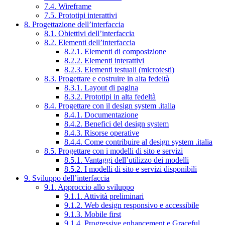
7.4. Wireframe
7.5. Prototipi interattivi
8. Progettazione dell’interfaccia
8.1. Obiettivi dell’interfaccia
8.2. Elementi dell’interfaccia
8.2.1. Elementi di composizione
8.2.2. Elementi interattivi
8.2.3. Elementi testuali (microtesti)
8.3. Progettare e costruire in alta fedeltà
8.3.1. Layout di pagina
8.3.2. Prototipi in alta fedeltà
8.4. Progettare con il design system .italia
8.4.1. Documentazione
8.4.2. Benefici del design system
8.4.3. Risorse operative
8.4.4. Come contribuire al design system .italia
8.5. Progettare con i modelli di sito e servizi
8.5.1. Vantaggi dell’utilizzo dei modelli
8.5.2. I modelli di sito e servizi disponibili
9. Sviluppo dell’interfaccia
9.1. Approccio allo sviluppo
9.1.1. Attività preliminari
9.1.2. Web design responsivo e accessibile
9.1.3. Mobile first
9.1.4. Progressive enhancement e Graceful