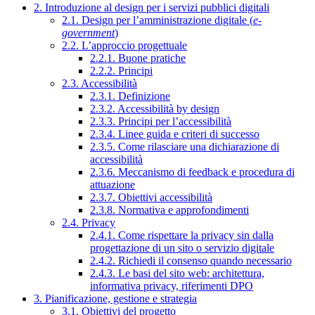
2. Introduzione al design per i servizi pubblici digitali
2.1. Design per l’amministrazione digitale (
e-
government
)
2.2. L’approccio progettuale
2.2.1. Buone pratiche
2.2.2. Principi
2.3. Accessibilità
2.3.1. Definizione
2.3.2. Accessibilità by design
2.3.3. Principi per l’accessibilità
2.3.4. Linee guida e criteri di successo
2.3.5. Come rilasciare una dichiarazione di
accessibilità
2.3.6. Meccanismo di feedback e procedura di
attuazione
2.3.7. Obiettivi accessibilità
2.3.8. Normativa e approfondimenti
2.4. Privacy
2.4.1. Come rispettare la privacy sin dalla
progettazione di un sito o servizio digitale
2.4.2. Richiedi il consenso quando necessario
2.4.3. Le basi del sito web: architettura,
informativa privacy, riferimenti DPO
3. Pianificazione, gestione e strategia
3.1. Obiettivi del progetto