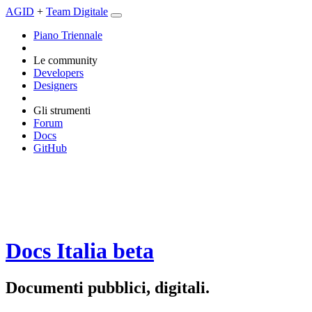
AGID
+
Team Digitale
Piano Triennale
Le community
Developers
Designers
Gli strumenti
Forum
Docs
GitHub
Docs Italia
beta
Documenti pubblici, digitali.