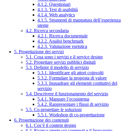
4.1.2. Questionari
4.1.3. Test di usabilità
4.1.4. Web analytics
4.1.5. Strumenti di mappatura dell’esperienza
utente
4.2. Ricerca secondaria
4.2.1. Ricerca documentale
4.2.2. Analisi benchmark
4.2.3. Valutazione euristica
5. Progettazione dei servizi
5.1. Cosa sono i servizi e il service design
5.2. Progettare servizi pubblici digitali
5.3. Definire il modello di servizio
5.3.1. Identificare gli attori coinvolti
5.3.2. Formulare la proposta di valore
5.3.3. Inquadrare gli elementi costitutivi del
servizio
5.4. Descrivere il funzionamento del servizio
5.4.1. Mappare l’ecosistema
5.4.2. Rappresentare i flussi di servizio
5.5. Co-progettare le soluzioni
5.5.1. Workshop di co-progettazione
6. Progettazione dei contenuti
6.1. Cos’è il content design
6.2. Ricerca utente sui contenuti e il linguaggio