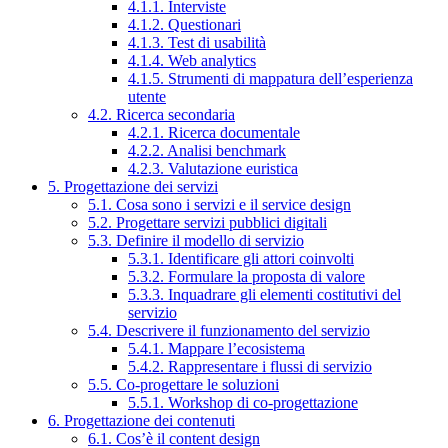
4.1.1. Interviste
4.1.2. Questionari
4.1.3. Test di usabilità
4.1.4. Web analytics
4.1.5. Strumenti di mappatura dell’esperienza
utente
4.2. Ricerca secondaria
4.2.1. Ricerca documentale
4.2.2. Analisi benchmark
4.2.3. Valutazione euristica
5. Progettazione dei servizi
5.1. Cosa sono i servizi e il service design
5.2. Progettare servizi pubblici digitali
5.3. Definire il modello di servizio
5.3.1. Identificare gli attori coinvolti
5.3.2. Formulare la proposta di valore
5.3.3. Inquadrare gli elementi costitutivi del
servizio
5.4. Descrivere il funzionamento del servizio
5.4.1. Mappare l’ecosistema
5.4.2. Rappresentare i flussi di servizio
5.5. Co-progettare le soluzioni
5.5.1. Workshop di co-progettazione
6. Progettazione dei contenuti
6.1. Cos’è il content design