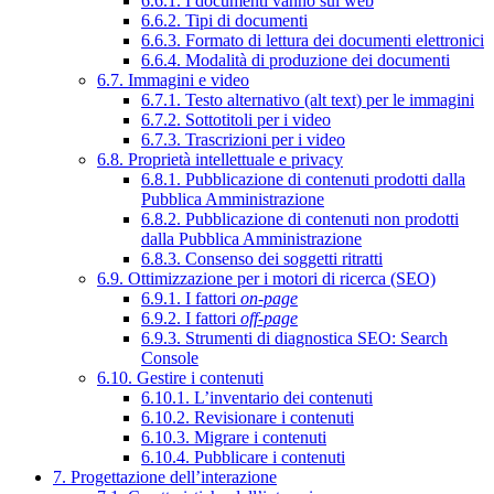
6.6.1. I documenti vanno sul web
6.6.2. Tipi di documenti
6.6.3. Formato di lettura dei documenti elettronici
6.6.4. Modalità di produzione dei documenti
6.7. Immagini e video
6.7.1. Testo alternativo (alt text) per le immagini
6.7.2. Sottotitoli per i video
6.7.3. Trascrizioni per i video
6.8. Proprietà intellettuale e privacy
6.8.1. Pubblicazione di contenuti prodotti dalla
Pubblica Amministrazione
6.8.2. Pubblicazione di contenuti non prodotti
dalla Pubblica Amministrazione
6.8.3. Consenso dei soggetti ritratti
6.9. Ottimizzazione per i motori di ricerca (SEO)
6.9.1. I fattori
on-page
6.9.2. I fattori
off-page
6.9.3. Strumenti di diagnostica SEO: Search
Console
6.10. Gestire i contenuti
6.10.1. L’inventario dei contenuti
6.10.2. Revisionare i contenuti
6.10.3. Migrare i contenuti
6.10.4. Pubblicare i contenuti
7. Progettazione dell’interazione