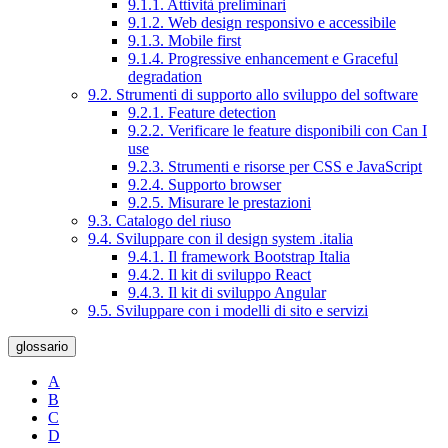
9.1.1. Attività preliminari
9.1.2. Web design responsivo e accessibile
9.1.3. Mobile first
9.1.4. Progressive enhancement e Graceful
degradation
9.2. Strumenti di supporto allo sviluppo del software
9.2.1. Feature detection
9.2.2. Verificare le feature disponibili con Can I
use
9.2.3. Strumenti e risorse per CSS e JavaScript
9.2.4. Supporto browser
9.2.5. Misurare le prestazioni
9.3. Catalogo del riuso
9.4. Sviluppare con il design system .italia
9.4.1. Il framework Bootstrap Italia
9.4.2. Il kit di sviluppo React
9.4.3. Il kit di sviluppo Angular
9.5. Sviluppare con i modelli di sito e servizi
glossario
A
B
C
D