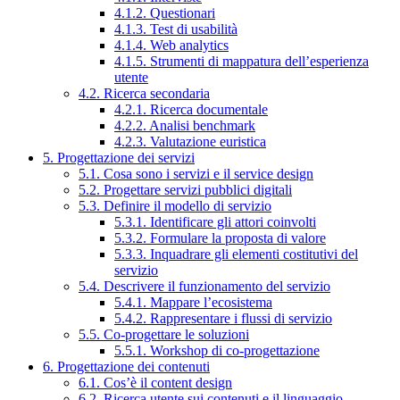
4.1.2. Questionari
4.1.3. Test di usabilità
4.1.4. Web analytics
4.1.5. Strumenti di mappatura dell’esperienza
utente
4.2. Ricerca secondaria
4.2.1. Ricerca documentale
4.2.2. Analisi benchmark
4.2.3. Valutazione euristica
5. Progettazione dei servizi
5.1. Cosa sono i servizi e il service design
5.2. Progettare servizi pubblici digitali
5.3. Definire il modello di servizio
5.3.1. Identificare gli attori coinvolti
5.3.2. Formulare la proposta di valore
5.3.3. Inquadrare gli elementi costitutivi del
servizio
5.4. Descrivere il funzionamento del servizio
5.4.1. Mappare l’ecosistema
5.4.2. Rappresentare i flussi di servizio
5.5. Co-progettare le soluzioni
5.5.1. Workshop di co-progettazione
6. Progettazione dei contenuti
6.1. Cos’è il content design
6.2. Ricerca utente sui contenuti e il linguaggio