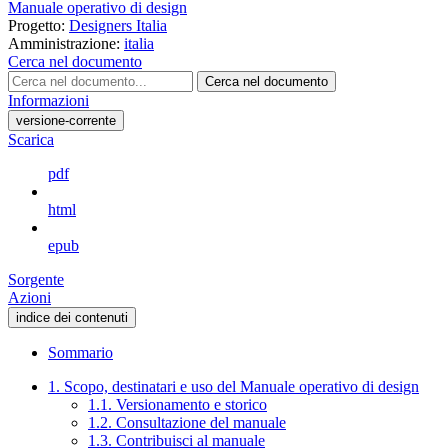
Manuale operativo di design
Progetto:
Designers Italia
Amministrazione:
italia
Cerca nel documento
Cerca nel documento
Informazioni
versione-corrente
Scarica
pdf
html
epub
Sorgente
Azioni
indice dei contenuti
Sommario
1. Scopo, destinatari e uso del Manuale operativo di design
1.1. Versionamento e storico
1.2. Consultazione del manuale
1.3. Contribuisci al manuale