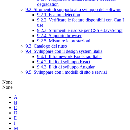
degradation
9.2. Strumenti di supporto allo sviluppo del software
9.2.1. Feature detection
9.2.2. Verificare le feature disponibili con Can I
use
9.2.3. Strumenti e risorse per CSS e JavaScript
9.2.4. Supporto browser
9.2.5. Misurare le prestazioni
9.3. Catalogo del riuso
9.4. Sviluppare con il design system .italia
9.4.1. Il framework Bootstrap Italia
9.4.2. Il kit di sviluppo React
9.4.3. Il kit di sviluppo Angular
9.5. Sviluppare con i modelli di sito e servizi
None
None
A
B
C
D
E
I
M