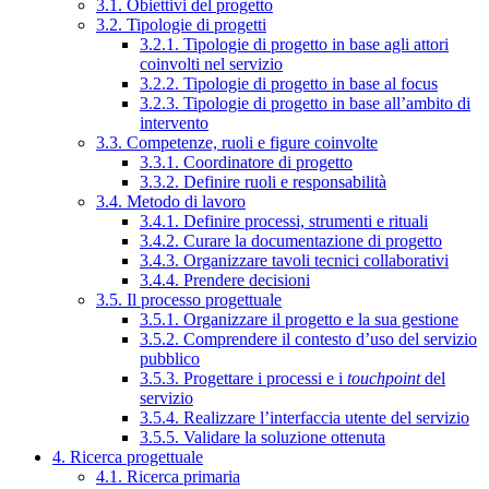
3.1. Obiettivi del progetto
3.2. Tipologie di progetti
3.2.1. Tipologie di progetto in base agli attori
coinvolti nel servizio
3.2.2. Tipologie di progetto in base al focus
3.2.3. Tipologie di progetto in base all’ambito di
intervento
3.3. Competenze, ruoli e figure coinvolte
3.3.1. Coordinatore di progetto
3.3.2. Definire ruoli e responsabilità
3.4. Metodo di lavoro
3.4.1. Definire processi, strumenti e rituali
3.4.2. Curare la documentazione di progetto
3.4.3. Organizzare tavoli tecnici collaborativi
3.4.4. Prendere decisioni
3.5. Il processo progettuale
3.5.1. Organizzare il progetto e la sua gestione
3.5.2. Comprendere il contesto d’uso del servizio
pubblico
3.5.3. Progettare i processi e i
touchpoint
del
servizio
3.5.4. Realizzare l’interfaccia utente del servizio
3.5.5. Validare la soluzione ottenuta
4. Ricerca progettuale
4.1. Ricerca primaria