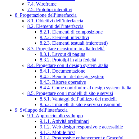
7.4. Wireframe
7.5. Prototipi interattivi
8. Progettazione dell’interfaccia
8.1. Obiettivi dell’interfaccia
8.2. Elementi dell’interfaccia
8.2.1. Elementi di composizione
8.2.2. Elementi interattivi
8.2.3. Elementi testuali (microtesti)
8.3. Progettare e costruire in alta fedeltà
8.3.1. Layout di pagina
8.3.2. Prototipi in alta fedeltà
8.4. Progettare con il design system .italia
8.4.1. Documentazione
8.4.2. Benefici del design system
8.4.3. Risorse operative
8.4.4. Come contribuire al design system .italia
8.5. Progettare con i modelli di sito e servizi
8.5.1. Vantaggi dell’utilizzo dei modelli
8.5.2. I modelli di sito e servizi disponibili
9. Sviluppo dell’interfaccia
9.1. Approccio allo sviluppo
9.1.1. Attività preliminari
9.1.2. Web design responsivo e accessibile
9.1.3. Mobile first
9.1.4. Progressive enhancement e Graceful