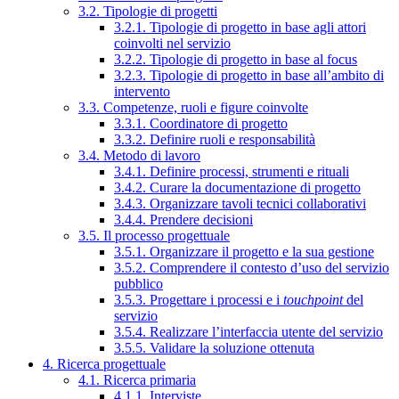
3.2. Tipologie di progetti
3.2.1. Tipologie di progetto in base agli attori
coinvolti nel servizio
3.2.2. Tipologie di progetto in base al focus
3.2.3. Tipologie di progetto in base all’ambito di
intervento
3.3. Competenze, ruoli e figure coinvolte
3.3.1. Coordinatore di progetto
3.3.2. Definire ruoli e responsabilità
3.4. Metodo di lavoro
3.4.1. Definire processi, strumenti e rituali
3.4.2. Curare la documentazione di progetto
3.4.3. Organizzare tavoli tecnici collaborativi
3.4.4. Prendere decisioni
3.5. Il processo progettuale
3.5.1. Organizzare il progetto e la sua gestione
3.5.2. Comprendere il contesto d’uso del servizio
pubblico
3.5.3. Progettare i processi e i
touchpoint
del
servizio
3.5.4. Realizzare l’interfaccia utente del servizio
3.5.5. Validare la soluzione ottenuta
4. Ricerca progettuale
4.1. Ricerca primaria
4.1.1. Interviste