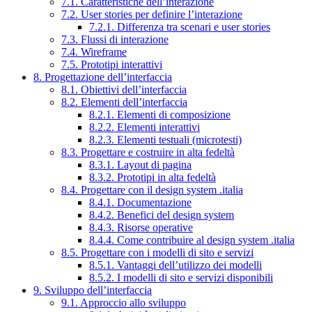
7.1. Caratteristiche dell’interazione
7.2. User stories per definire l’interazione
7.2.1. Differenza tra scenari e user stories
7.3. Flussi di interazione
7.4. Wireframe
7.5. Prototipi interattivi
8. Progettazione dell’interfaccia
8.1. Obiettivi dell’interfaccia
8.2. Elementi dell’interfaccia
8.2.1. Elementi di composizione
8.2.2. Elementi interattivi
8.2.3. Elementi testuali (microtesti)
8.3. Progettare e costruire in alta fedeltà
8.3.1. Layout di pagina
8.3.2. Prototipi in alta fedeltà
8.4. Progettare con il design system .italia
8.4.1. Documentazione
8.4.2. Benefici del design system
8.4.3. Risorse operative
8.4.4. Come contribuire al design system .italia
8.5. Progettare con i modelli di sito e servizi
8.5.1. Vantaggi dell’utilizzo dei modelli
8.5.2. I modelli di sito e servizi disponibili
9. Sviluppo dell’interfaccia
9.1. Approccio allo sviluppo