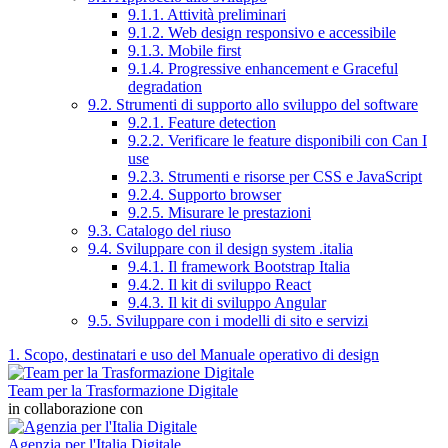
9.1.1. Attività preliminari
9.1.2. Web design responsivo e accessibile
9.1.3. Mobile first
9.1.4. Progressive enhancement e Graceful
degradation
9.2. Strumenti di supporto allo sviluppo del software
9.2.1. Feature detection
9.2.2. Verificare le feature disponibili con Can I
use
9.2.3. Strumenti e risorse per CSS e JavaScript
9.2.4. Supporto browser
9.2.5. Misurare le prestazioni
9.3. Catalogo del riuso
9.4. Sviluppare con il design system .italia
9.4.1. Il framework Bootstrap Italia
9.4.2. Il kit di sviluppo React
9.4.3. Il kit di sviluppo Angular
9.5. Sviluppare con i modelli di sito e servizi
1. Scopo, destinatari e uso del Manuale operativo di design
Team per la Trasformazione Digitale
in collaborazione con
Agenzia per l'Italia Digitale