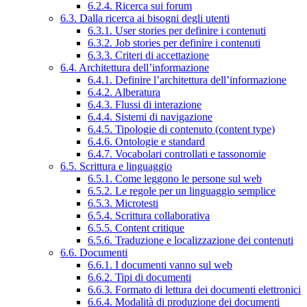
6.2.4. Ricerca sui forum
6.3. Dalla ricerca ai bisogni degli utenti
6.3.1. User stories per definire i contenuti
6.3.2. Job stories per definire i contenuti
6.3.3. Criteri di accettazione
6.4. Architettura dell’informazione
6.4.1. Definire l’architettura dell’informazione
6.4.2. Alberatura
6.4.3. Flussi di interazione
6.4.4. Sistemi di navigazione
6.4.5. Tipologie di contenuto (content type)
6.4.6. Ontologie e standard
6.4.7. Vocabolari controllati e tassonomie
6.5. Scrittura e linguaggio
6.5.1. Come leggono le persone sul web
6.5.2. Le regole per un linguaggio semplice
6.5.3. Microtesti
6.5.4. Scrittura collaborativa
6.5.5. Content critique
6.5.6. Traduzione e localizzazione dei contenuti
6.6. Documenti
6.6.1. I documenti vanno sul web
6.6.2. Tipi di documenti
6.6.3. Formato di lettura dei documenti elettronici
6.6.4. Modalità di produzione dei documenti