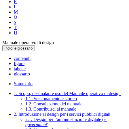
E
I
M
O
S
T
U
Manuale operativo di design
indici e glossario
contenuti
figure
tabelle
glossario
Sommario
1. Scopo, destinatari e uso del Manuale operativo di design
1.1. Versionamento e storico
1.2. Consultazione del manuale
1.3. Contribuisci al manuale
2. Introduzione al design per i servizi pubblici digitali
2.1. Design per l’amministrazione digitale (
e-
government
)