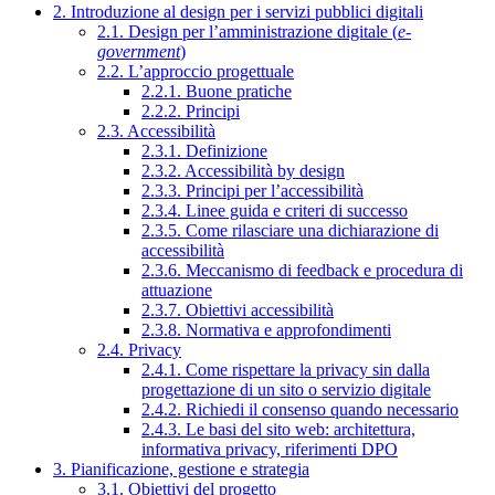
2. Introduzione al design per i servizi pubblici digitali
2.1. Design per l’amministrazione digitale (
e-
government
)
2.2. L’approccio progettuale
2.2.1. Buone pratiche
2.2.2. Principi
2.3. Accessibilità
2.3.1. Definizione
2.3.2. Accessibilità by design
2.3.3. Principi per l’accessibilità
2.3.4. Linee guida e criteri di successo
2.3.5. Come rilasciare una dichiarazione di
accessibilità
2.3.6. Meccanismo di feedback e procedura di
attuazione
2.3.7. Obiettivi accessibilità
2.3.8. Normativa e approfondimenti
2.4. Privacy
2.4.1. Come rispettare la privacy sin dalla
progettazione di un sito o servizio digitale
2.4.2. Richiedi il consenso quando necessario
2.4.3. Le basi del sito web: architettura,
informativa privacy, riferimenti DPO
3. Pianificazione, gestione e strategia
3.1. Obiettivi del progetto