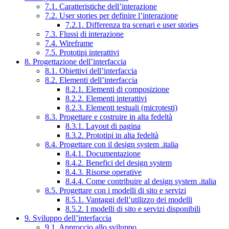
7.1. Caratteristiche dell’interazione
7.2. User stories per definire l’interazione
7.2.1. Differenza tra scenari e user stories
7.3. Flussi di interazione
7.4. Wireframe
7.5. Prototipi interattivi
8. Progettazione dell’interfaccia
8.1. Obiettivi dell’interfaccia
8.2. Elementi dell’interfaccia
8.2.1. Elementi di composizione
8.2.2. Elementi interattivi
8.2.3. Elementi testuali (microtesti)
8.3. Progettare e costruire in alta fedeltà
8.3.1. Layout di pagina
8.3.2. Prototipi in alta fedeltà
8.4. Progettare con il design system .italia
8.4.1. Documentazione
8.4.2. Benefici del design system
8.4.3. Risorse operative
8.4.4. Come contribuire al design system .italia
8.5. Progettare con i modelli di sito e servizi
8.5.1. Vantaggi dell’utilizzo dei modelli
8.5.2. I modelli di sito e servizi disponibili
9. Sviluppo dell’interfaccia
9.1. Approccio allo sviluppo