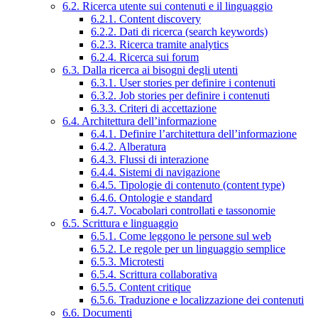
6.2. Ricerca utente sui contenuti e il linguaggio
6.2.1. Content discovery
6.2.2. Dati di ricerca (search keywords)
6.2.3. Ricerca tramite analytics
6.2.4. Ricerca sui forum
6.3. Dalla ricerca ai bisogni degli utenti
6.3.1. User stories per definire i contenuti
6.3.2. Job stories per definire i contenuti
6.3.3. Criteri di accettazione
6.4. Architettura dell’informazione
6.4.1. Definire l’architettura dell’informazione
6.4.2. Alberatura
6.4.3. Flussi di interazione
6.4.4. Sistemi di navigazione
6.4.5. Tipologie di contenuto (content type)
6.4.6. Ontologie e standard
6.4.7. Vocabolari controllati e tassonomie
6.5. Scrittura e linguaggio
6.5.1. Come leggono le persone sul web
6.5.2. Le regole per un linguaggio semplice
6.5.3. Microtesti
6.5.4. Scrittura collaborativa
6.5.5. Content critique
6.5.6. Traduzione e localizzazione dei contenuti
6.6. Documenti