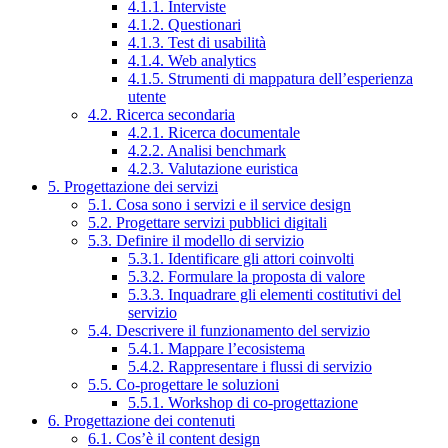
4.1.1. Interviste
4.1.2. Questionari
4.1.3. Test di usabilità
4.1.4. Web analytics
4.1.5. Strumenti di mappatura dell’esperienza
utente
4.2. Ricerca secondaria
4.2.1. Ricerca documentale
4.2.2. Analisi benchmark
4.2.3. Valutazione euristica
5. Progettazione dei servizi
5.1. Cosa sono i servizi e il service design
5.2. Progettare servizi pubblici digitali
5.3. Definire il modello di servizio
5.3.1. Identificare gli attori coinvolti
5.3.2. Formulare la proposta di valore
5.3.3. Inquadrare gli elementi costitutivi del
servizio
5.4. Descrivere il funzionamento del servizio
5.4.1. Mappare l’ecosistema
5.4.2. Rappresentare i flussi di servizio
5.5. Co-progettare le soluzioni
5.5.1. Workshop di co-progettazione
6. Progettazione dei contenuti
6.1. Cos’è il content design