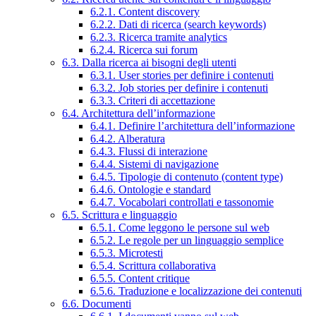
6.2.1. Content discovery
6.2.2. Dati di ricerca (search keywords)
6.2.3. Ricerca tramite analytics
6.2.4. Ricerca sui forum
6.3. Dalla ricerca ai bisogni degli utenti
6.3.1. User stories per definire i contenuti
6.3.2. Job stories per definire i contenuti
6.3.3. Criteri di accettazione
6.4. Architettura dell’informazione
6.4.1. Definire l’architettura dell’informazione
6.4.2. Alberatura
6.4.3. Flussi di interazione
6.4.4. Sistemi di navigazione
6.4.5. Tipologie di contenuto (content type)
6.4.6. Ontologie e standard
6.4.7. Vocabolari controllati e tassonomie
6.5. Scrittura e linguaggio
6.5.1. Come leggono le persone sul web
6.5.2. Le regole per un linguaggio semplice
6.5.3. Microtesti
6.5.4. Scrittura collaborativa
6.5.5. Content critique
6.5.6. Traduzione e localizzazione dei contenuti
6.6. Documenti