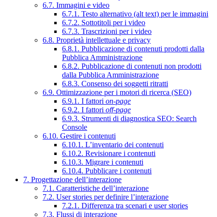
6.7. Immagini e video
6.7.1. Testo alternativo (alt text) per le immagini
6.7.2. Sottotitoli per i video
6.7.3. Trascrizioni per i video
6.8. Proprietà intellettuale e privacy
6.8.1. Pubblicazione di contenuti prodotti dalla
Pubblica Amministrazione
6.8.2. Pubblicazione di contenuti non prodotti
dalla Pubblica Amministrazione
6.8.3. Consenso dei soggetti ritratti
6.9. Ottimizzazione per i motori di ricerca (SEO)
6.9.1. I fattori
on-page
6.9.2. I fattori
off-page
6.9.3. Strumenti di diagnostica SEO: Search
Console
6.10. Gestire i contenuti
6.10.1. L’inventario dei contenuti
6.10.2. Revisionare i contenuti
6.10.3. Migrare i contenuti
6.10.4. Pubblicare i contenuti
7. Progettazione dell’interazione
7.1. Caratteristiche dell’interazione
7.2. User stories per definire l’interazione
7.2.1. Differenza tra scenari e user stories
7.3. Flussi di interazione