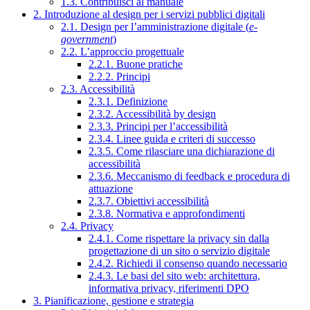
1.3. Contribuisci al manuale
2. Introduzione al design per i servizi pubblici digitali
2.1. Design per l’amministrazione digitale (
e-
government
)
2.2. L’approccio progettuale
2.2.1. Buone pratiche
2.2.2. Principi
2.3. Accessibilità
2.3.1. Definizione
2.3.2. Accessibilità by design
2.3.3. Principi per l’accessibilità
2.3.4. Linee guida e criteri di successo
2.3.5. Come rilasciare una dichiarazione di
accessibilità
2.3.6. Meccanismo di feedback e procedura di
attuazione
2.3.7. Obiettivi accessibilità
2.3.8. Normativa e approfondimenti
2.4. Privacy
2.4.1. Come rispettare la privacy sin dalla
progettazione di un sito o servizio digitale
2.4.2. Richiedi il consenso quando necessario
2.4.3. Le basi del sito web: architettura,
informativa privacy, riferimenti DPO
3. Pianificazione, gestione e strategia