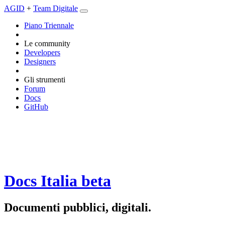
AGID
+
Team Digitale
Piano Triennale
Le community
Developers
Designers
Gli strumenti
Forum
Docs
GitHub
Docs Italia
beta
Documenti pubblici, digitali.