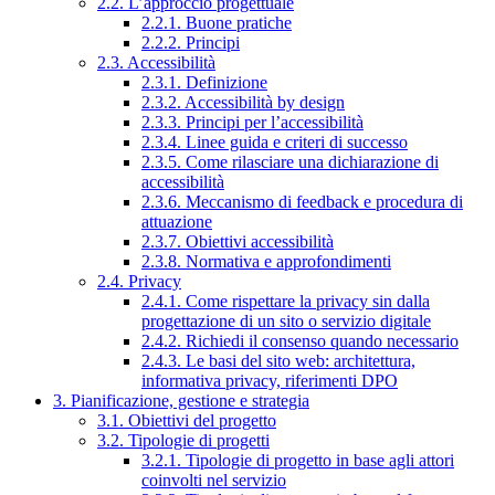
2.2. L’approccio progettuale
2.2.1. Buone pratiche
2.2.2. Principi
2.3. Accessibilità
2.3.1. Definizione
2.3.2. Accessibilità by design
2.3.3. Principi per l’accessibilità
2.3.4. Linee guida e criteri di successo
2.3.5. Come rilasciare una dichiarazione di
accessibilità
2.3.6. Meccanismo di feedback e procedura di
attuazione
2.3.7. Obiettivi accessibilità
2.3.8. Normativa e approfondimenti
2.4. Privacy
2.4.1. Come rispettare la privacy sin dalla
progettazione di un sito o servizio digitale
2.4.2. Richiedi il consenso quando necessario
2.4.3. Le basi del sito web: architettura,
informativa privacy, riferimenti DPO
3. Pianificazione, gestione e strategia
3.1. Obiettivi del progetto
3.2. Tipologie di progetti
3.2.1. Tipologie di progetto in base agli attori
coinvolti nel servizio