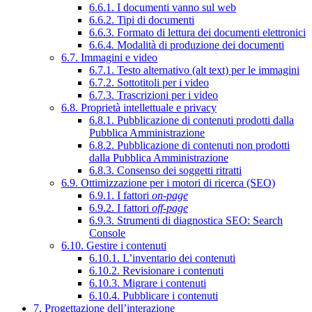
6.6.1. I documenti vanno sul web
6.6.2. Tipi di documenti
6.6.3. Formato di lettura dei documenti elettronici
6.6.4. Modalità di produzione dei documenti
6.7. Immagini e video
6.7.1. Testo alternativo (alt text) per le immagini
6.7.2. Sottotitoli per i video
6.7.3. Trascrizioni per i video
6.8. Proprietà intellettuale e privacy
6.8.1. Pubblicazione di contenuti prodotti dalla
Pubblica Amministrazione
6.8.2. Pubblicazione di contenuti non prodotti
dalla Pubblica Amministrazione
6.8.3. Consenso dei soggetti ritratti
6.9. Ottimizzazione per i motori di ricerca (SEO)
6.9.1. I fattori
on-page
6.9.2. I fattori
off-page
6.9.3. Strumenti di diagnostica SEO: Search
Console
6.10. Gestire i contenuti
6.10.1. L’inventario dei contenuti
6.10.2. Revisionare i contenuti
6.10.3. Migrare i contenuti
6.10.4. Pubblicare i contenuti
7. Progettazione dell’interazione