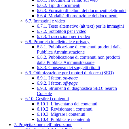
6.6.1. I documenti vanno sul web
6.6.2. Tipi di documenti
6.6.3. Formato di lettura dei documenti elettronici
6.6.4. Modalità di produzione dei documenti
6.7. Immagini e video
6.7.1. Testo alternativo (alt text) per le immagini
6.7.2. Sottotitoli per i video
6.7.3. Trascrizioni per i video
6.8. Proprietà intellettuale e privacy
6.8.1. Pubblicazione di contenuti prodotti dalla
Pubblica Amministrazione
6.8.2. Pubblicazione di contenuti non prodotti
dalla Pubblica Amministrazione
6.8.3. Consenso dei soggetti ritratti
6.9. Ottimizzazione per i motori di ricerca (SEO)
6.9.1. I fattori
on-page
6.9.2. I fattori
off-page
6.9.3. Strumenti di diagnostica SEO: Search
Console
6.10. Gestire i contenuti
6.10.1. L’inventario dei contenuti
6.10.2. Revisionare i contenuti
6.10.3. Migrare i contenuti
6.10.4. Pubblicare i contenuti
7. Progettazione dell’interazione