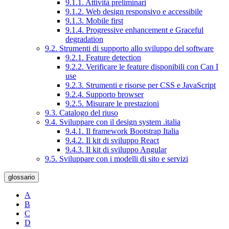
9.1.1. Attività preliminari
9.1.2. Web design responsivo e accessibile
9.1.3. Mobile first
9.1.4. Progressive enhancement e Graceful
degradation
9.2. Strumenti di supporto allo sviluppo del software
9.2.1. Feature detection
9.2.2. Verificare le feature disponibili con Can I
use
9.2.3. Strumenti e risorse per CSS e JavaScript
9.2.4. Supporto browser
9.2.5. Misurare le prestazioni
9.3. Catalogo del riuso
9.4. Sviluppare con il design system .italia
9.4.1. Il framework Bootstrap Italia
9.4.2. Il kit di sviluppo React
9.4.3. Il kit di sviluppo Angular
9.5. Sviluppare con i modelli di sito e servizi
glossario
A
B
C
D