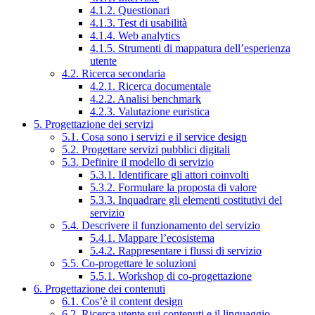
4.1.2. Questionari
4.1.3. Test di usabilità
4.1.4. Web analytics
4.1.5. Strumenti di mappatura dell’esperienza
utente
4.2. Ricerca secondaria
4.2.1. Ricerca documentale
4.2.2. Analisi benchmark
4.2.3. Valutazione euristica
5. Progettazione dei servizi
5.1. Cosa sono i servizi e il service design
5.2. Progettare servizi pubblici digitali
5.3. Definire il modello di servizio
5.3.1. Identificare gli attori coinvolti
5.3.2. Formulare la proposta di valore
5.3.3. Inquadrare gli elementi costitutivi del
servizio
5.4. Descrivere il funzionamento del servizio
5.4.1. Mappare l’ecosistema
5.4.2. Rappresentare i flussi di servizio
5.5. Co-progettare le soluzioni
5.5.1. Workshop di co-progettazione
6. Progettazione dei contenuti
6.1. Cos’è il content design
6.2. Ricerca utente sui contenuti e il linguaggio