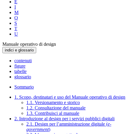
E
I
M
O
S
T
U
Manuale operativo di design
indici e glossario
contenuti
figure
tabelle
glossario
Sommario
1. Scopo, destinatari e uso del Manuale operativo di design
1.1. Versionamento e storico
1.2. Consultazione del manuale
1.3. Contribuisci al manuale
2. Introduzione al design per i servizi pubblici digitali
2.1. Design per l’amministrazione digitale (
e-
government
)