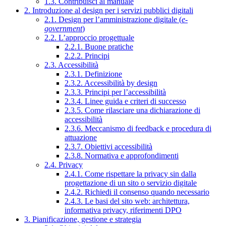
1.3. Contribuisci al manuale
2. Introduzione al design per i servizi pubblici digitali
2.1. Design per l’amministrazione digitale (
e-
government
)
2.2. L’approccio progettuale
2.2.1. Buone pratiche
2.2.2. Principi
2.3. Accessibilità
2.3.1. Definizione
2.3.2. Accessibilità by design
2.3.3. Principi per l’accessibilità
2.3.4. Linee guida e criteri di successo
2.3.5. Come rilasciare una dichiarazione di
accessibilità
2.3.6. Meccanismo di feedback e procedura di
attuazione
2.3.7. Obiettivi accessibilità
2.3.8. Normativa e approfondimenti
2.4. Privacy
2.4.1. Come rispettare la privacy sin dalla
progettazione di un sito o servizio digitale
2.4.2. Richiedi il consenso quando necessario
2.4.3. Le basi del sito web: architettura,
informativa privacy, riferimenti DPO
3. Pianificazione, gestione e strategia