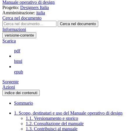
Manuale operativo di design
Progetto:
Designers Italia
Amministrazione:
italia
Cerca nel documento
Cerca nel documento
Informazioni
versione-corrente
Scarica
pdf
html
epub
Sorgente
Azioni
indice dei contenuti
Sommario
1. Scopo, destinatari e uso del Manuale operativo di design
1.1. Versionamento e storico
1.2. Consultazione del manuale
1.3. Contribuisci al manuale