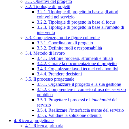
3.1. Obiettivi del progetto
3.2. Tipologie di progetti
3.2.1. Tipologie di progetto in base agli attori
coinvolti nel servizio
3.2.2. Tipologie di progetto in base al focus
3.2.3. Tipologie di progetto in base all’ambito di
intervento
3.3. Competenze, ruoli e figure coinvolte
3.3.1. Coordinatore di progetto
3.3.2. Definire ruoli e responsabilità
3.4. Metodo di lavoro
3.4.1. Definire processi, strumenti e rituali
3.4.2. Curare la documentazione di progetto
3.4.3. Organizzare tavoli tecnici collaborativi
3.4.4. Prendere decisioni
3.5. Il processo progettuale
3.5.1. Organizzare il progetto e la sua gestione
3.5.2. Comprendere il contesto d’uso del servizio
pubblico
3.5.3. Progettare i processi e i
touchpoint
del
servizio
3.5.4. Realizzare l’interfaccia utente del servizio
3.5.5. Validare la soluzione ottenuta
4. Ricerca progettuale
4.1. Ricerca primaria