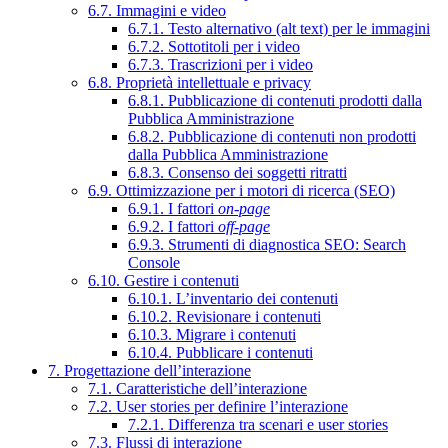
6.7. Immagini e video
6.7.1. Testo alternativo (alt text) per le immagini
6.7.2. Sottotitoli per i video
6.7.3. Trascrizioni per i video
6.8. Proprietà intellettuale e privacy
6.8.1. Pubblicazione di contenuti prodotti dalla
Pubblica Amministrazione
6.8.2. Pubblicazione di contenuti non prodotti
dalla Pubblica Amministrazione
6.8.3. Consenso dei soggetti ritratti
6.9. Ottimizzazione per i motori di ricerca (SEO)
6.9.1. I fattori
on-page
6.9.2. I fattori
off-page
6.9.3. Strumenti di diagnostica SEO: Search
Console
6.10. Gestire i contenuti
6.10.1. L’inventario dei contenuti
6.10.2. Revisionare i contenuti
6.10.3. Migrare i contenuti
6.10.4. Pubblicare i contenuti
7. Progettazione dell’interazione
7.1. Caratteristiche dell’interazione
7.2. User stories per definire l’interazione
7.2.1. Differenza tra scenari e user stories
7.3. Flussi di interazione