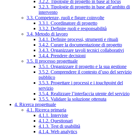
3.2.2. Tipologie di progetto in base al focus
3.2.3. Tipologie di progetto in base all’ambito di
intervento
3.3. Competenze, ruoli e figure coinvolte
3.3.1. Coordinatore di progetto
3.3.2. Definire ruoli e responsabilità
3.4. Metodo di lavoro
3.4.1. Definire processi, strumenti e rituali
3.4.2. Curare la documentazione di progetto
3.4.3. Organizzare tavoli tecnici collaborativi
3.4.4. Prendere decisioni
3.5. Il processo progettuale
3.5.1. Organizzare il progetto e la sua gestione
3.5.2. Comprendere il contesto d’uso del servizio
pubblico
3.5.3. Progettare i processi e i
touchpoint
del
servizio
3.5.4. Realizzare l’interfaccia utente del servizio
3.5.5. Validare la soluzione ottenuta
4. Ricerca progettuale
4.1. Ricerca primaria
4.1.1. Interviste
4.1.2. Questionari
4.1.3. Test di usabilità
4.1.4. Web analytics