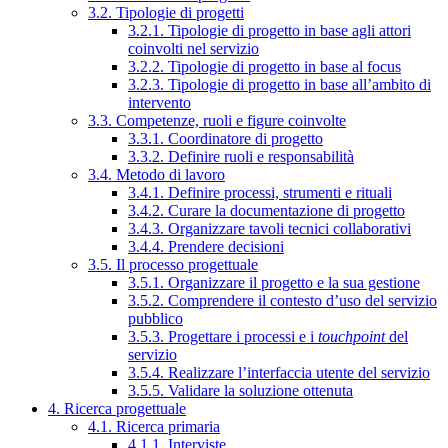
3.2. Tipologie di progetti
3.2.1. Tipologie di progetto in base agli attori
coinvolti nel servizio
3.2.2. Tipologie di progetto in base al focus
3.2.3. Tipologie di progetto in base all’ambito di
intervento
3.3. Competenze, ruoli e figure coinvolte
3.3.1. Coordinatore di progetto
3.3.2. Definire ruoli e responsabilità
3.4. Metodo di lavoro
3.4.1. Definire processi, strumenti e rituali
3.4.2. Curare la documentazione di progetto
3.4.3. Organizzare tavoli tecnici collaborativi
3.4.4. Prendere decisioni
3.5. Il processo progettuale
3.5.1. Organizzare il progetto e la sua gestione
3.5.2. Comprendere il contesto d’uso del servizio
pubblico
3.5.3. Progettare i processi e i
touchpoint
del
servizio
3.5.4. Realizzare l’interfaccia utente del servizio
3.5.5. Validare la soluzione ottenuta
4. Ricerca progettuale
4.1. Ricerca primaria
4.1.1. Interviste