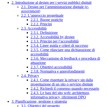
2. Introduzione al design per i servizi pubblici digitali
2.1. Design per l’amministrazione digitale (
e-
government
)
2.2. L’approccio progettuale
2.2.1. Buone pratiche
2.2.2. Principi
2.3. Accessibilità
2.3.1. Definizione
2.3.2. Accessibilità by design
2.3.3. Principi per l’accessibilità
2.3.4. Linee guida e criteri di successo
2.3.5. Come rilasciare una dichiarazione di
accessibilità
2.3.6. Meccanismo di feedback e procedura di
attuazione
2.3.7. Obiettivi accessibilità
2.3.8. Normativa e approfondimenti
2.4. Privacy
2.4.1. Come rispettare la privacy sin dalla
progettazione di un sito o servizio digitale
2.4.2. Richiedi il consenso quando necessario
2.4.3. Le basi del sito web: architettura,
informativa privacy, riferimenti DPO
3. Pianificazione, gestione e strategia
3.1. Obiettivi del progetto