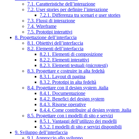
7.1. Caratteristiche dell’interazione
7.2. User stories per definire l’interazione
7.2.1. Differenza tra scenari e user stories
7.3. Flussi di interazione
7.4. Wireframe
7.5. Prototipi interattivi
8. Progettazione dell’interfaccia
8.1. Obiettivi dell’interfaccia
8.2. Elementi dell’interfaccia
8.2.1. Elementi di composizione
8.2.2. Elementi interattivi
8.2.3. Elementi testuali (microtesti)
8.3. Progettare e costruire in alta fedeltà
8.3.1. Layout di pagina
8.3.2. Prototipi in alta fedeltà
8.4. Progettare con il design system .italia
8.4.1. Documentazione
8.4.2. Benefici del design system
8.4.3. Risorse operative
8.4.4. Come contribuire al design system .italia
8.5. Progettare con i modelli di sito e servizi
8.5.1. Vantaggi dell’utilizzo dei modelli
8.5.2. I modelli di sito e servizi disponibili
9. Sviluppo dell’interfaccia
9.1. Approccio allo sviluppo