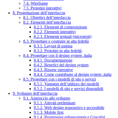
7.4. Wireframe
7.5. Prototipi interattivi
8. Progettazione dell’interfaccia
8.1. Obiettivi dell’interfaccia
8.2. Elementi dell’interfaccia
8.2.1. Elementi di composizione
8.2.2. Elementi interattivi
8.2.3. Elementi testuali (microtesti)
8.3. Progettare e costruire in alta fedeltà
8.3.1. Layout di pagina
8.3.2. Prototipi in alta fedeltà
8.4. Progettare con il design system .italia
8.4.1. Documentazione
8.4.2. Benefici del design system
8.4.3. Risorse operative
8.4.4. Come contribuire al design system .italia
8.5. Progettare con i modelli di sito e servizi
8.5.1. Vantaggi dell’utilizzo dei modelli
8.5.2. I modelli di sito e servizi disponibili
9. Sviluppo dell’interfaccia
9.1. Approccio allo sviluppo
9.1.1. Attività preliminari
9.1.2. Web design responsivo e accessibile
9.1.3. Mobile first
9.1.4. Progressive enhancement e Graceful