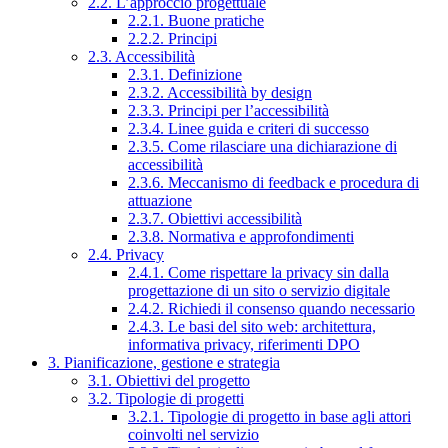
2.2. L’approccio progettuale
2.2.1. Buone pratiche
2.2.2. Principi
2.3. Accessibilità
2.3.1. Definizione
2.3.2. Accessibilità by design
2.3.3. Principi per l’accessibilità
2.3.4. Linee guida e criteri di successo
2.3.5. Come rilasciare una dichiarazione di
accessibilità
2.3.6. Meccanismo di feedback e procedura di
attuazione
2.3.7. Obiettivi accessibilità
2.3.8. Normativa e approfondimenti
2.4. Privacy
2.4.1. Come rispettare la privacy sin dalla
progettazione di un sito o servizio digitale
2.4.2. Richiedi il consenso quando necessario
2.4.3. Le basi del sito web: architettura,
informativa privacy, riferimenti DPO
3. Pianificazione, gestione e strategia
3.1. Obiettivi del progetto
3.2. Tipologie di progetti
3.2.1. Tipologie di progetto in base agli attori
coinvolti nel servizio