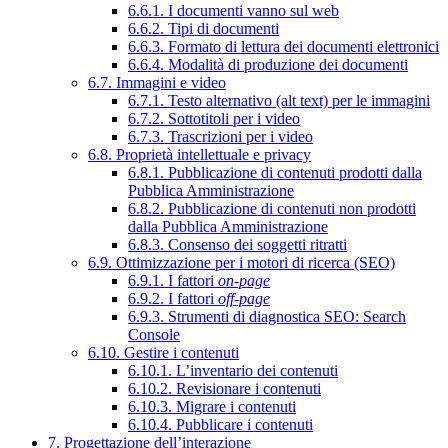
6.6.1. I documenti vanno sul web
6.6.2. Tipi di documenti
6.6.3. Formato di lettura dei documenti elettronici
6.6.4. Modalità di produzione dei documenti
6.7. Immagini e video
6.7.1. Testo alternativo (alt text) per le immagini
6.7.2. Sottotitoli per i video
6.7.3. Trascrizioni per i video
6.8. Proprietà intellettuale e privacy
6.8.1. Pubblicazione di contenuti prodotti dalla
Pubblica Amministrazione
6.8.2. Pubblicazione di contenuti non prodotti
dalla Pubblica Amministrazione
6.8.3. Consenso dei soggetti ritratti
6.9. Ottimizzazione per i motori di ricerca (SEO)
6.9.1. I fattori
on-page
6.9.2. I fattori
off-page
6.9.3. Strumenti di diagnostica SEO: Search
Console
6.10. Gestire i contenuti
6.10.1. L’inventario dei contenuti
6.10.2. Revisionare i contenuti
6.10.3. Migrare i contenuti
6.10.4. Pubblicare i contenuti
7. Progettazione dell’interazione