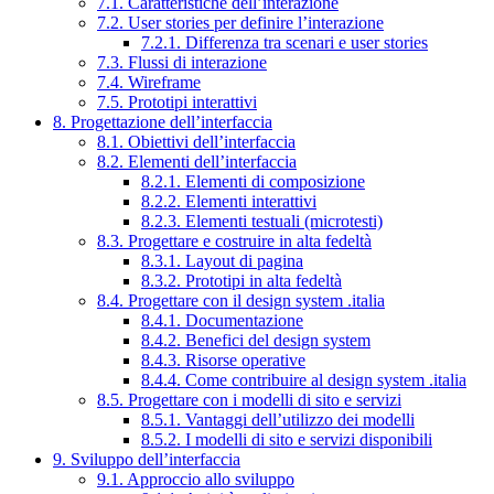
7.1. Caratteristiche dell’interazione
7.2. User stories per definire l’interazione
7.2.1. Differenza tra scenari e user stories
7.3. Flussi di interazione
7.4. Wireframe
7.5. Prototipi interattivi
8. Progettazione dell’interfaccia
8.1. Obiettivi dell’interfaccia
8.2. Elementi dell’interfaccia
8.2.1. Elementi di composizione
8.2.2. Elementi interattivi
8.2.3. Elementi testuali (microtesti)
8.3. Progettare e costruire in alta fedeltà
8.3.1. Layout di pagina
8.3.2. Prototipi in alta fedeltà
8.4. Progettare con il design system .italia
8.4.1. Documentazione
8.4.2. Benefici del design system
8.4.3. Risorse operative
8.4.4. Come contribuire al design system .italia
8.5. Progettare con i modelli di sito e servizi
8.5.1. Vantaggi dell’utilizzo dei modelli
8.5.2. I modelli di sito e servizi disponibili
9. Sviluppo dell’interfaccia
9.1. Approccio allo sviluppo