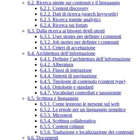
6.2. Ricerca utente sui contenuti e il linguaggio
6.2.1. Content discovery
6.2.2. Dati di ricerca (search keywords)
6.2.3. Ricerca tramite analytics
6.2.4. Ricerca sui forum
6.3. Dalla ricerca ai bisogni degli utenti
6.3.1. User stories per definire i contenuti
6.3.2. Job stories per definire i contenuti
6.3.3. Criteri di accettazione
6.4. Architettura dell’informazione
6.4.1. Definire l’architettura dell’informazione
6.4.2. Alberatura
6.4.3. Flussi di interazione
6.4.4. Sistemi di navigazione
6.4.5. Tipologie di contenuto (content type)
6.4.6. Ontologie e standard
6.4.7. Vocabolari controllati e tassonomie
6.5. Scrittura e linguaggio
6.5.1. Come leggono le persone sul web
6.5.2. Le regole per un linguaggio semplice
6.5.3. Microtesti
6.5.4. Scrittura collaborativa
6.5.5. Content critique
6.5.6. Traduzione e localizzazione dei contenuti
6.6. Documenti