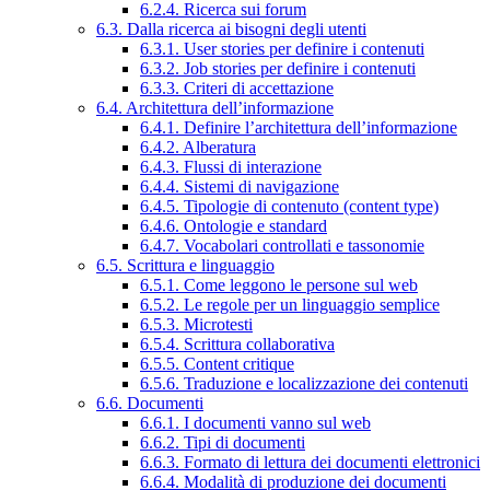
6.2.4. Ricerca sui forum
6.3. Dalla ricerca ai bisogni degli utenti
6.3.1. User stories per definire i contenuti
6.3.2. Job stories per definire i contenuti
6.3.3. Criteri di accettazione
6.4. Architettura dell’informazione
6.4.1. Definire l’architettura dell’informazione
6.4.2. Alberatura
6.4.3. Flussi di interazione
6.4.4. Sistemi di navigazione
6.4.5. Tipologie di contenuto (content type)
6.4.6. Ontologie e standard
6.4.7. Vocabolari controllati e tassonomie
6.5. Scrittura e linguaggio
6.5.1. Come leggono le persone sul web
6.5.2. Le regole per un linguaggio semplice
6.5.3. Microtesti
6.5.4. Scrittura collaborativa
6.5.5. Content critique
6.5.6. Traduzione e localizzazione dei contenuti
6.6. Documenti
6.6.1. I documenti vanno sul web
6.6.2. Tipi di documenti
6.6.3. Formato di lettura dei documenti elettronici
6.6.4. Modalità di produzione dei documenti