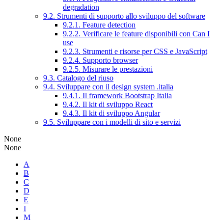
degradation
9.2. Strumenti di supporto allo sviluppo del software
9.2.1. Feature detection
9.2.2. Verificare le feature disponibili con Can I
use
9.2.3. Strumenti e risorse per CSS e JavaScript
9.2.4. Supporto browser
9.2.5. Misurare le prestazioni
9.3. Catalogo del riuso
9.4. Sviluppare con il design system .italia
9.4.1. Il framework Bootstrap Italia
9.4.2. Il kit di sviluppo React
9.4.3. Il kit di sviluppo Angular
9.5. Sviluppare con i modelli di sito e servizi
None
None
A
B
C
D
E
I
M