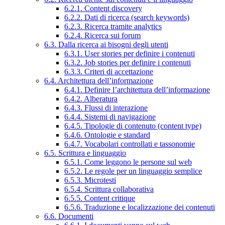
6.2.1. Content discovery
6.2.2. Dati di ricerca (search keywords)
6.2.3. Ricerca tramite analytics
6.2.4. Ricerca sui forum
6.3. Dalla ricerca ai bisogni degli utenti
6.3.1. User stories per definire i contenuti
6.3.2. Job stories per definire i contenuti
6.3.3. Criteri di accettazione
6.4. Architettura dell’informazione
6.4.1. Definire l’architettura dell’informazione
6.4.2. Alberatura
6.4.3. Flussi di interazione
6.4.4. Sistemi di navigazione
6.4.5. Tipologie di contenuto (content type)
6.4.6. Ontologie e standard
6.4.7. Vocabolari controllati e tassonomie
6.5. Scrittura e linguaggio
6.5.1. Come leggono le persone sul web
6.5.2. Le regole per un linguaggio semplice
6.5.3. Microtesti
6.5.4. Scrittura collaborativa
6.5.5. Content critique
6.5.6. Traduzione e localizzazione dei contenuti
6.6. Documenti