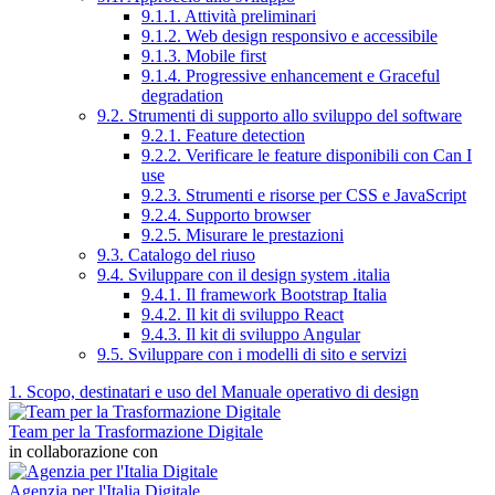
9.1.1. Attività preliminari
9.1.2. Web design responsivo e accessibile
9.1.3. Mobile first
9.1.4. Progressive enhancement e Graceful
degradation
9.2. Strumenti di supporto allo sviluppo del software
9.2.1. Feature detection
9.2.2. Verificare le feature disponibili con Can I
use
9.2.3. Strumenti e risorse per CSS e JavaScript
9.2.4. Supporto browser
9.2.5. Misurare le prestazioni
9.3. Catalogo del riuso
9.4. Sviluppare con il design system .italia
9.4.1. Il framework Bootstrap Italia
9.4.2. Il kit di sviluppo React
9.4.3. Il kit di sviluppo Angular
9.5. Sviluppare con i modelli di sito e servizi
1. Scopo, destinatari e uso del Manuale operativo di design
Team per la Trasformazione Digitale
in collaborazione con
Agenzia per l'Italia Digitale