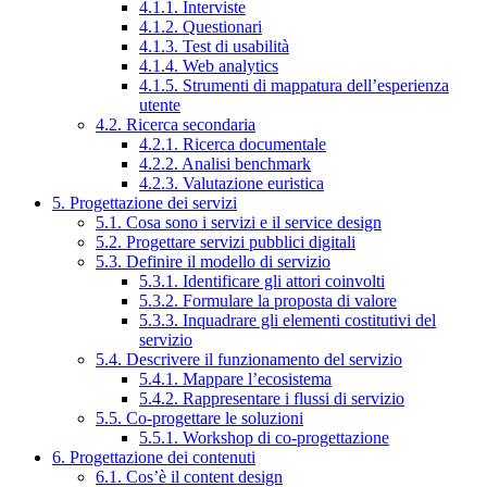
4.1.1. Interviste
4.1.2. Questionari
4.1.3. Test di usabilità
4.1.4. Web analytics
4.1.5. Strumenti di mappatura dell’esperienza
utente
4.2. Ricerca secondaria
4.2.1. Ricerca documentale
4.2.2. Analisi benchmark
4.2.3. Valutazione euristica
5. Progettazione dei servizi
5.1. Cosa sono i servizi e il service design
5.2. Progettare servizi pubblici digitali
5.3. Definire il modello di servizio
5.3.1. Identificare gli attori coinvolti
5.3.2. Formulare la proposta di valore
5.3.3. Inquadrare gli elementi costitutivi del
servizio
5.4. Descrivere il funzionamento del servizio
5.4.1. Mappare l’ecosistema
5.4.2. Rappresentare i flussi di servizio
5.5. Co-progettare le soluzioni
5.5.1. Workshop di co-progettazione
6. Progettazione dei contenuti
6.1. Cos’è il content design