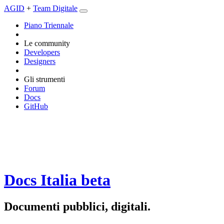
AGID
+
Team Digitale
Piano Triennale
Le community
Developers
Designers
Gli strumenti
Forum
Docs
GitHub
Docs Italia
beta
Documenti pubblici, digitali.