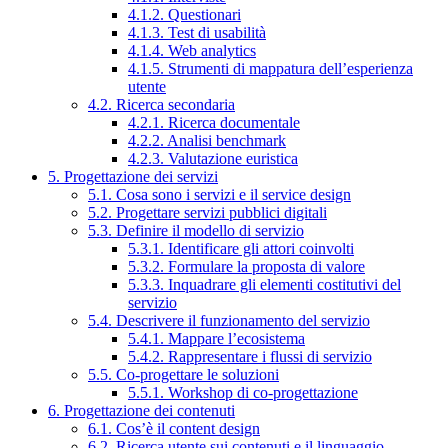
4.1.2. Questionari
4.1.3. Test di usabilità
4.1.4. Web analytics
4.1.5. Strumenti di mappatura dell’esperienza
utente
4.2. Ricerca secondaria
4.2.1. Ricerca documentale
4.2.2. Analisi benchmark
4.2.3. Valutazione euristica
5. Progettazione dei servizi
5.1. Cosa sono i servizi e il service design
5.2. Progettare servizi pubblici digitali
5.3. Definire il modello di servizio
5.3.1. Identificare gli attori coinvolti
5.3.2. Formulare la proposta di valore
5.3.3. Inquadrare gli elementi costitutivi del
servizio
5.4. Descrivere il funzionamento del servizio
5.4.1. Mappare l’ecosistema
5.4.2. Rappresentare i flussi di servizio
5.5. Co-progettare le soluzioni
5.5.1. Workshop di co-progettazione
6. Progettazione dei contenuti
6.1. Cos’è il content design
6.2. Ricerca utente sui contenuti e il linguaggio