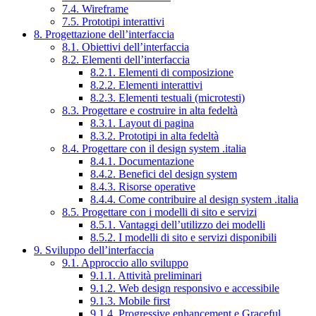
7.4. Wireframe
7.5. Prototipi interattivi
8. Progettazione dell’interfaccia
8.1. Obiettivi dell’interfaccia
8.2. Elementi dell’interfaccia
8.2.1. Elementi di composizione
8.2.2. Elementi interattivi
8.2.3. Elementi testuali (microtesti)
8.3. Progettare e costruire in alta fedeltà
8.3.1. Layout di pagina
8.3.2. Prototipi in alta fedeltà
8.4. Progettare con il design system .italia
8.4.1. Documentazione
8.4.2. Benefici del design system
8.4.3. Risorse operative
8.4.4. Come contribuire al design system .italia
8.5. Progettare con i modelli di sito e servizi
8.5.1. Vantaggi dell’utilizzo dei modelli
8.5.2. I modelli di sito e servizi disponibili
9. Sviluppo dell’interfaccia
9.1. Approccio allo sviluppo
9.1.1. Attività preliminari
9.1.2. Web design responsivo e accessibile
9.1.3. Mobile first
9.1.4. Progressive enhancement e Graceful