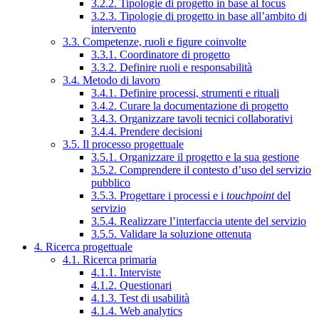
3.2.2. Tipologie di progetto in base al focus
3.2.3. Tipologie di progetto in base all’ambito di
intervento
3.3. Competenze, ruoli e figure coinvolte
3.3.1. Coordinatore di progetto
3.3.2. Definire ruoli e responsabilità
3.4. Metodo di lavoro
3.4.1. Definire processi, strumenti e rituali
3.4.2. Curare la documentazione di progetto
3.4.3. Organizzare tavoli tecnici collaborativi
3.4.4. Prendere decisioni
3.5. Il processo progettuale
3.5.1. Organizzare il progetto e la sua gestione
3.5.2. Comprendere il contesto d’uso del servizio
pubblico
3.5.3. Progettare i processi e i
touchpoint
del
servizio
3.5.4. Realizzare l’interfaccia utente del servizio
3.5.5. Validare la soluzione ottenuta
4. Ricerca progettuale
4.1. Ricerca primaria
4.1.1. Interviste
4.1.2. Questionari
4.1.3. Test di usabilità
4.1.4. Web analytics