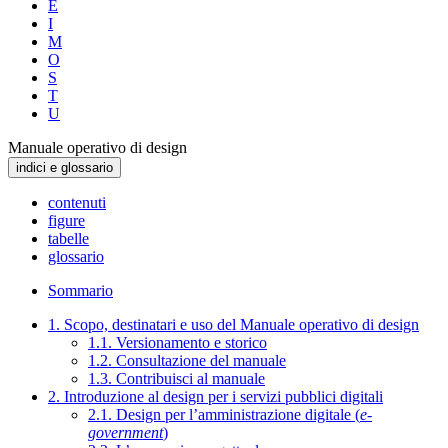
E
I
M
O
S
T
U
Manuale operativo di design
indici e glossario
contenuti
figure
tabelle
glossario
Sommario
1. Scopo, destinatari e uso del Manuale operativo di design
1.1. Versionamento e storico
1.2. Consultazione del manuale
1.3. Contribuisci al manuale
2. Introduzione al design per i servizi pubblici digitali
2.1. Design per l’amministrazione digitale (
e-
government
)