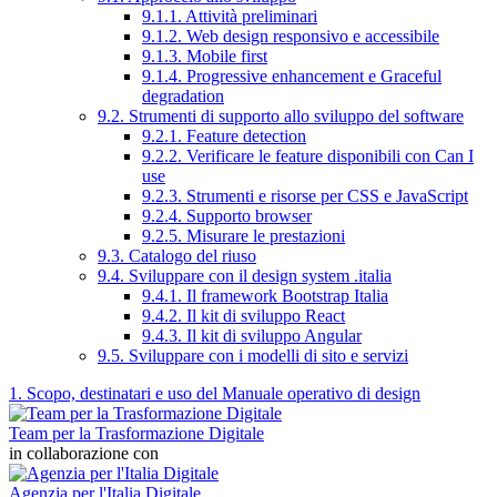
9.1.1. Attività preliminari
9.1.2. Web design responsivo e accessibile
9.1.3. Mobile first
9.1.4. Progressive enhancement e Graceful
degradation
9.2. Strumenti di supporto allo sviluppo del software
9.2.1. Feature detection
9.2.2. Verificare le feature disponibili con Can I
use
9.2.3. Strumenti e risorse per CSS e JavaScript
9.2.4. Supporto browser
9.2.5. Misurare le prestazioni
9.3. Catalogo del riuso
9.4. Sviluppare con il design system .italia
9.4.1. Il framework Bootstrap Italia
9.4.2. Il kit di sviluppo React
9.4.3. Il kit di sviluppo Angular
9.5. Sviluppare con i modelli di sito e servizi
1. Scopo, destinatari e uso del Manuale operativo di design
Team per la Trasformazione Digitale
in collaborazione con
Agenzia per l'Italia Digitale