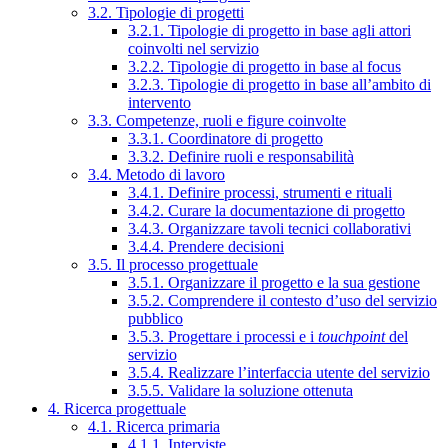
3.2. Tipologie di progetti
3.2.1. Tipologie di progetto in base agli attori
coinvolti nel servizio
3.2.2. Tipologie di progetto in base al focus
3.2.3. Tipologie di progetto in base all’ambito di
intervento
3.3. Competenze, ruoli e figure coinvolte
3.3.1. Coordinatore di progetto
3.3.2. Definire ruoli e responsabilità
3.4. Metodo di lavoro
3.4.1. Definire processi, strumenti e rituali
3.4.2. Curare la documentazione di progetto
3.4.3. Organizzare tavoli tecnici collaborativi
3.4.4. Prendere decisioni
3.5. Il processo progettuale
3.5.1. Organizzare il progetto e la sua gestione
3.5.2. Comprendere il contesto d’uso del servizio
pubblico
3.5.3. Progettare i processi e i
touchpoint
del
servizio
3.5.4. Realizzare l’interfaccia utente del servizio
3.5.5. Validare la soluzione ottenuta
4. Ricerca progettuale
4.1. Ricerca primaria
4.1.1. Interviste