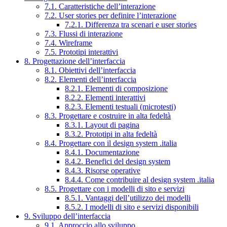
7.1. Caratteristiche dell’interazione
7.2. User stories per definire l’interazione
7.2.1. Differenza tra scenari e user stories
7.3. Flussi di interazione
7.4. Wireframe
7.5. Prototipi interattivi
8. Progettazione dell’interfaccia
8.1. Obiettivi dell’interfaccia
8.2. Elementi dell’interfaccia
8.2.1. Elementi di composizione
8.2.2. Elementi interattivi
8.2.3. Elementi testuali (microtesti)
8.3. Progettare e costruire in alta fedeltà
8.3.1. Layout di pagina
8.3.2. Prototipi in alta fedeltà
8.4. Progettare con il design system .italia
8.4.1. Documentazione
8.4.2. Benefici del design system
8.4.3. Risorse operative
8.4.4. Come contribuire al design system .italia
8.5. Progettare con i modelli di sito e servizi
8.5.1. Vantaggi dell’utilizzo dei modelli
8.5.2. I modelli di sito e servizi disponibili
9. Sviluppo dell’interfaccia
9.1. Approccio allo sviluppo