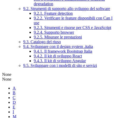
degradation
9.2. Strumenti di supporto allo sviluppo del software
9.2.1. Feature detection
9.2.2. Verificare le feature disponibili con Can I
use
9.2.3. Strumenti e risorse per CSS e JavaScript
9.2.4. Supporto browser
9.2.5. Misurare le prestazioni
9.3. Catalogo del riuso
9.4. Sviluppare con il design system .italia
9.4.1. Il framework Bootstrap Italia
9.4.2. Il kit di sviluppo React
9.4.3. Il kit di sviluppo Angular
9.5. Sviluppare con i modelli di sito e servizi
None
None
A
B
C
D
E
I
M