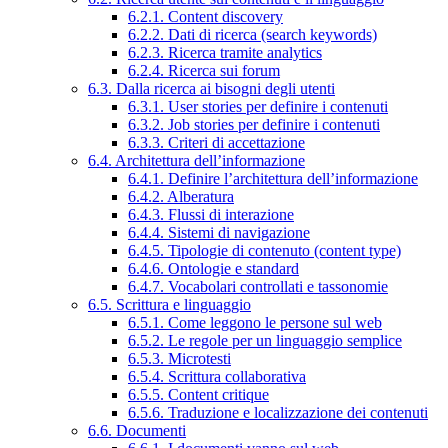
6.2.1. Content discovery
6.2.2. Dati di ricerca (search keywords)
6.2.3. Ricerca tramite analytics
6.2.4. Ricerca sui forum
6.3. Dalla ricerca ai bisogni degli utenti
6.3.1. User stories per definire i contenuti
6.3.2. Job stories per definire i contenuti
6.3.3. Criteri di accettazione
6.4. Architettura dell’informazione
6.4.1. Definire l’architettura dell’informazione
6.4.2. Alberatura
6.4.3. Flussi di interazione
6.4.4. Sistemi di navigazione
6.4.5. Tipologie di contenuto (content type)
6.4.6. Ontologie e standard
6.4.7. Vocabolari controllati e tassonomie
6.5. Scrittura e linguaggio
6.5.1. Come leggono le persone sul web
6.5.2. Le regole per un linguaggio semplice
6.5.3. Microtesti
6.5.4. Scrittura collaborativa
6.5.5. Content critique
6.5.6. Traduzione e localizzazione dei contenuti
6.6. Documenti