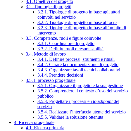
3.1. Obiettivi del progetto
3.2. Tipologie di progetti
3.2.1. Tipologie di progetto in base agli attori
coinvolti nel servizio
3.2.2. Tipologie di progetto in base al focus
3.2.3. Tipologie di progetto in base all’ambito di
intervento
3.3. Competenze, ruoli e figure coinvolte
3.3.1. Coordinatore di progetto
3.3.2. Definire ruoli e responsabilità
3.4. Metodo di lavoro
3.4.1. Definire processi, strumenti e rituali
3.4.2. Curare la documentazione di progetto
3.4.3. Organizzare tavoli tecnici collaborativi
3.4.4. Prendere decisioni
3.5. Il processo progettuale
3.5.1. Organizzare il progetto e la sua gestione
3.5.2. Comprendere il contesto d’uso del servizio
pubblico
3.5.3. Progettare i processi e i
touchpoint
del
servizio
3.5.4. Realizzare l’interfaccia utente del servizio
3.5.5. Validare la soluzione ottenuta
4. Ricerca progettuale
4.1. Ricerca primaria