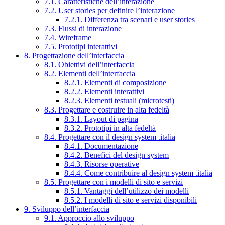
7.1. Caratteristiche dell’interazione
7.2. User stories per definire l’interazione
7.2.1. Differenza tra scenari e user stories
7.3. Flussi di interazione
7.4. Wireframe
7.5. Prototipi interattivi
8. Progettazione dell’interfaccia
8.1. Obiettivi dell’interfaccia
8.2. Elementi dell’interfaccia
8.2.1. Elementi di composizione
8.2.2. Elementi interattivi
8.2.3. Elementi testuali (microtesti)
8.3. Progettare e costruire in alta fedeltà
8.3.1. Layout di pagina
8.3.2. Prototipi in alta fedeltà
8.4. Progettare con il design system .italia
8.4.1. Documentazione
8.4.2. Benefici del design system
8.4.3. Risorse operative
8.4.4. Come contribuire al design system .italia
8.5. Progettare con i modelli di sito e servizi
8.5.1. Vantaggi dell’utilizzo dei modelli
8.5.2. I modelli di sito e servizi disponibili
9. Sviluppo dell’interfaccia
9.1. Approccio allo sviluppo