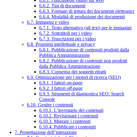
6.6.1. I documenti vanno sul web
6.6.2. Tipi di documenti
6.6.3. Formato di lettura dei documenti elettronici
6.6.4. Modalità di produzione dei documenti
6.7. Immagini e video
6.7.1. Testo alternativo (alt text) per le immagini
6.7.2. Sottotitoli per i video
6.7.3. Trascrizioni per i video
6.8. Proprietà intellettuale e privacy
6.8.1. Pubblicazione di contenuti prodotti dalla
Pubblica Amministrazione
6.8.2. Pubblicazione di contenuti non prodotti
dalla Pubblica Amministrazione
6.8.3. Consenso dei soggetti ritratti
6.9. Ottimizzazione per i motori di ricerca (SEO)
6.9.1. I fattori
on-page
6.9.2. I fattori
off-page
6.9.3. Strumenti di diagnostica SEO: Search
Console
6.10. Gestire i contenuti
6.10.1. L’inventario dei contenuti
6.10.2. Revisionare i contenuti
6.10.3. Migrare i contenuti
6.10.4. Pubblicare i contenuti
7. Progettazione dell’interazione