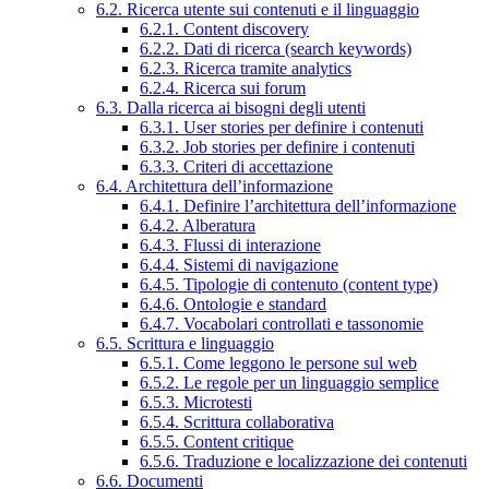
6.2. Ricerca utente sui contenuti e il linguaggio
6.2.1. Content discovery
6.2.2. Dati di ricerca (search keywords)
6.2.3. Ricerca tramite analytics
6.2.4. Ricerca sui forum
6.3. Dalla ricerca ai bisogni degli utenti
6.3.1. User stories per definire i contenuti
6.3.2. Job stories per definire i contenuti
6.3.3. Criteri di accettazione
6.4. Architettura dell’informazione
6.4.1. Definire l’architettura dell’informazione
6.4.2. Alberatura
6.4.3. Flussi di interazione
6.4.4. Sistemi di navigazione
6.4.5. Tipologie di contenuto (content type)
6.4.6. Ontologie e standard
6.4.7. Vocabolari controllati e tassonomie
6.5. Scrittura e linguaggio
6.5.1. Come leggono le persone sul web
6.5.2. Le regole per un linguaggio semplice
6.5.3. Microtesti
6.5.4. Scrittura collaborativa
6.5.5. Content critique
6.5.6. Traduzione e localizzazione dei contenuti
6.6. Documenti