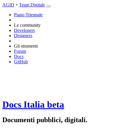
AGID
+
Team Digitale
Piano Triennale
Le community
Developers
Designers
Gli strumenti
Forum
Docs
GitHub
Docs Italia
beta
Documenti pubblici, digitali.