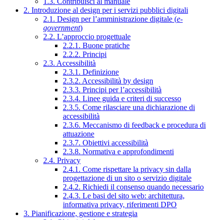
1.3. Contribuisci al manuale
2. Introduzione al design per i servizi pubblici digitali
2.1. Design per l’amministrazione digitale (
e-
government
)
2.2. L’approccio progettuale
2.2.1. Buone pratiche
2.2.2. Principi
2.3. Accessibilità
2.3.1. Definizione
2.3.2. Accessibilità by design
2.3.3. Principi per l’accessibilità
2.3.4. Linee guida e criteri di successo
2.3.5. Come rilasciare una dichiarazione di
accessibilità
2.3.6. Meccanismo di feedback e procedura di
attuazione
2.3.7. Obiettivi accessibilità
2.3.8. Normativa e approfondimenti
2.4. Privacy
2.4.1. Come rispettare la privacy sin dalla
progettazione di un sito o servizio digitale
2.4.2. Richiedi il consenso quando necessario
2.4.3. Le basi del sito web: architettura,
informativa privacy, riferimenti DPO
3. Pianificazione, gestione e strategia