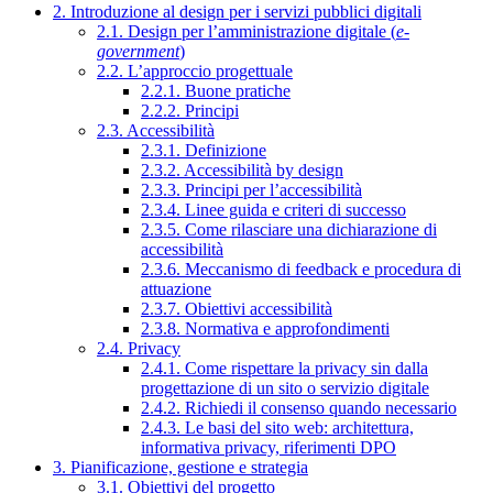
2. Introduzione al design per i servizi pubblici digitali
2.1. Design per l’amministrazione digitale (
e-
government
)
2.2. L’approccio progettuale
2.2.1. Buone pratiche
2.2.2. Principi
2.3. Accessibilità
2.3.1. Definizione
2.3.2. Accessibilità by design
2.3.3. Principi per l’accessibilità
2.3.4. Linee guida e criteri di successo
2.3.5. Come rilasciare una dichiarazione di
accessibilità
2.3.6. Meccanismo di feedback e procedura di
attuazione
2.3.7. Obiettivi accessibilità
2.3.8. Normativa e approfondimenti
2.4. Privacy
2.4.1. Come rispettare la privacy sin dalla
progettazione di un sito o servizio digitale
2.4.2. Richiedi il consenso quando necessario
2.4.3. Le basi del sito web: architettura,
informativa privacy, riferimenti DPO
3. Pianificazione, gestione e strategia
3.1. Obiettivi del progetto