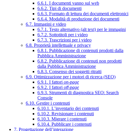
6.6.1. I documenti vanno sul web
6.6.2. Tipi di documenti
6.6.3. Formato di lettura dei documenti elettronici
6.6.4. Modalità di produzione dei documenti
6.7. Immagini e video
6.7.1. Testo alternativo (alt text) per le immagini
6.7.2. Sottotitoli per i video
6.7.3. Trascrizioni per i video
6.8. Proprietà intellettuale e privacy
6.8.1. Pubblicazione di contenuti prodotti dalla
Pubblica Amministrazione
6.8.2. Pubblicazione di contenuti non prodotti
dalla Pubblica Amministrazione
6.8.3. Consenso dei soggetti ritratti
6.9. Ottimizzazione per i motori di ricerca (SEO)
6.9.1. I fattori
on-page
6.9.2. I fattori
off-page
6.9.3. Strumenti di diagnostica SEO: Search
Console
6.10. Gestire i contenuti
6.10.1. L’inventario dei contenuti
6.10.2. Revisionare i contenuti
6.10.3. Migrare i contenuti
6.10.4. Pubblicare i contenuti
7. Progettazione dell’interazione