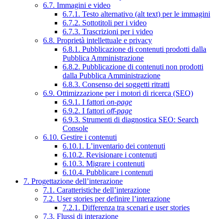
6.7. Immagini e video
6.7.1. Testo alternativo (alt text) per le immagini
6.7.2. Sottotitoli per i video
6.7.3. Trascrizioni per i video
6.8. Proprietà intellettuale e privacy
6.8.1. Pubblicazione di contenuti prodotti dalla
Pubblica Amministrazione
6.8.2. Pubblicazione di contenuti non prodotti
dalla Pubblica Amministrazione
6.8.3. Consenso dei soggetti ritratti
6.9. Ottimizzazione per i motori di ricerca (SEO)
6.9.1. I fattori
on-page
6.9.2. I fattori
off-page
6.9.3. Strumenti di diagnostica SEO: Search
Console
6.10. Gestire i contenuti
6.10.1. L’inventario dei contenuti
6.10.2. Revisionare i contenuti
6.10.3. Migrare i contenuti
6.10.4. Pubblicare i contenuti
7. Progettazione dell’interazione
7.1. Caratteristiche dell’interazione
7.2. User stories per definire l’interazione
7.2.1. Differenza tra scenari e user stories
7.3. Flussi di interazione