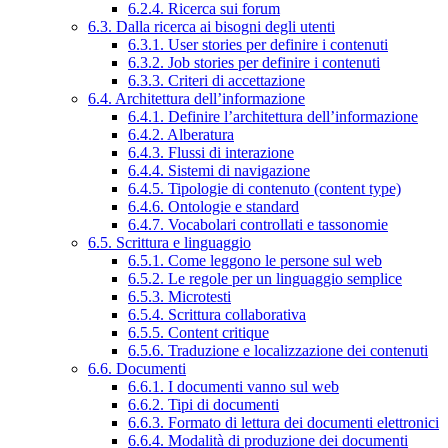
6.2.4. Ricerca sui forum
6.3. Dalla ricerca ai bisogni degli utenti
6.3.1. User stories per definire i contenuti
6.3.2. Job stories per definire i contenuti
6.3.3. Criteri di accettazione
6.4. Architettura dell’informazione
6.4.1. Definire l’architettura dell’informazione
6.4.2. Alberatura
6.4.3. Flussi di interazione
6.4.4. Sistemi di navigazione
6.4.5. Tipologie di contenuto (content type)
6.4.6. Ontologie e standard
6.4.7. Vocabolari controllati e tassonomie
6.5. Scrittura e linguaggio
6.5.1. Come leggono le persone sul web
6.5.2. Le regole per un linguaggio semplice
6.5.3. Microtesti
6.5.4. Scrittura collaborativa
6.5.5. Content critique
6.5.6. Traduzione e localizzazione dei contenuti
6.6. Documenti
6.6.1. I documenti vanno sul web
6.6.2. Tipi di documenti
6.6.3. Formato di lettura dei documenti elettronici
6.6.4. Modalità di produzione dei documenti