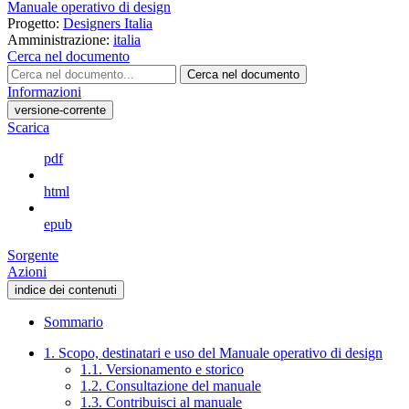
Manuale operativo di design
Progetto:
Designers Italia
Amministrazione:
italia
Cerca nel documento
Cerca nel documento
Informazioni
versione-corrente
Scarica
pdf
html
epub
Sorgente
Azioni
indice dei contenuti
Sommario
1. Scopo, destinatari e uso del Manuale operativo di design
1.1. Versionamento e storico
1.2. Consultazione del manuale
1.3. Contribuisci al manuale