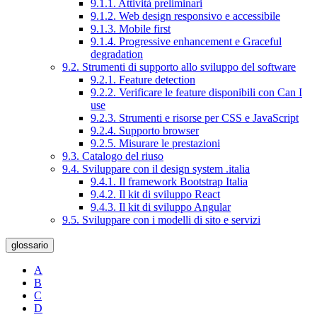
9.1.1. Attività preliminari
9.1.2. Web design responsivo e accessibile
9.1.3. Mobile first
9.1.4. Progressive enhancement e Graceful
degradation
9.2. Strumenti di supporto allo sviluppo del software
9.2.1. Feature detection
9.2.2. Verificare le feature disponibili con Can I
use
9.2.3. Strumenti e risorse per CSS e JavaScript
9.2.4. Supporto browser
9.2.5. Misurare le prestazioni
9.3. Catalogo del riuso
9.4. Sviluppare con il design system .italia
9.4.1. Il framework Bootstrap Italia
9.4.2. Il kit di sviluppo React
9.4.3. Il kit di sviluppo Angular
9.5. Sviluppare con i modelli di sito e servizi
glossario
A
B
C
D