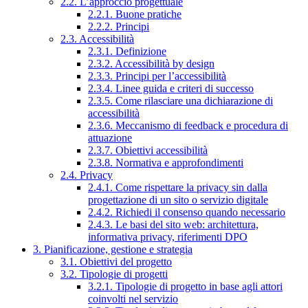
2.2. L’approccio progettuale
2.2.1. Buone pratiche
2.2.2. Principi
2.3. Accessibilità
2.3.1. Definizione
2.3.2. Accessibilità by design
2.3.3. Principi per l’accessibilità
2.3.4. Linee guida e criteri di successo
2.3.5. Come rilasciare una dichiarazione di
accessibilità
2.3.6. Meccanismo di feedback e procedura di
attuazione
2.3.7. Obiettivi accessibilità
2.3.8. Normativa e approfondimenti
2.4. Privacy
2.4.1. Come rispettare la privacy sin dalla
progettazione di un sito o servizio digitale
2.4.2. Richiedi il consenso quando necessario
2.4.3. Le basi del sito web: architettura,
informativa privacy, riferimenti DPO
3. Pianificazione, gestione e strategia
3.1. Obiettivi del progetto
3.2. Tipologie di progetti
3.2.1. Tipologie di progetto in base agli attori
coinvolti nel servizio