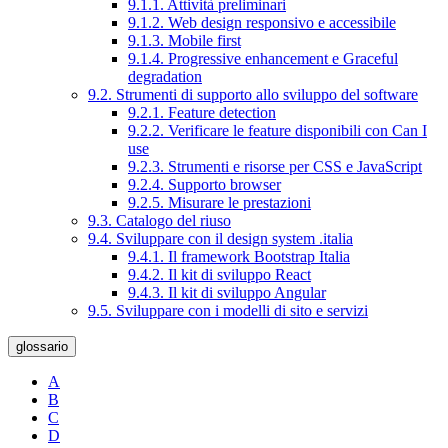
9.1.1. Attività preliminari
9.1.2. Web design responsivo e accessibile
9.1.3. Mobile first
9.1.4. Progressive enhancement e Graceful
degradation
9.2. Strumenti di supporto allo sviluppo del software
9.2.1. Feature detection
9.2.2. Verificare le feature disponibili con Can I
use
9.2.3. Strumenti e risorse per CSS e JavaScript
9.2.4. Supporto browser
9.2.5. Misurare le prestazioni
9.3. Catalogo del riuso
9.4. Sviluppare con il design system .italia
9.4.1. Il framework Bootstrap Italia
9.4.2. Il kit di sviluppo React
9.4.3. Il kit di sviluppo Angular
9.5. Sviluppare con i modelli di sito e servizi
glossario
A
B
C
D