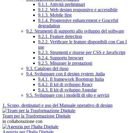
9.1.1. Attività preliminari
9.1.2. Web design responsivo e accessibile
9.1.3. Mobile first
9.1.4. Progressive enhancement e Graceful
degradation
9.2. Strumenti di supporto allo sviluppo del software
9.2.1. Feature detection
9.2.2. Verificare le feature disponibili con Can I
use
9.2.3. Strumenti e risorse per CSS e JavaScript
9.2.4. Supporto browser
9.2.5. Misurare le prestazioni
9.3. Catalogo del riuso
9.4. Sviluppare con il design system .italia
9.4.1. Il framework Bootstrap Italia
9.4.2. Il kit di sviluppo React
9.4.3. Il kit di sviluppo Angular
9.5. Sviluppare con i modelli di sito e servizi
1. Scopo, destinatari e uso del Manuale operativo di design
Team per la Trasformazione Digitale
in collaborazione con
Agenzia per l'Italia Digitale