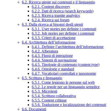
6.2. Ricerca utente sui contenuti e il linguaggio
6.2.1. Content discovery
6.2.2. Dati di ricerca (search keywords)
6.2.3. Ricerca tramite analytics
6.2.4. Ricerca sui forum
6.3. Dalla ricerca ai bisogni degli utenti
6.3.1. User stories per definire i contenuti
6.3.2. Job stories per definire i contenuti
6.3.3. Criteri di accettazione
6.4. Architettura dell’informazione
6.4.1. Definire l’architettura dell’informazione
6.4.2. Alberatura
6.4.3. Flussi di interazione
6.4.4. Sistemi di navigazione
6.4.5. Tipologie di contenuto (content type)
6.4.6. Ontologie e standard
6.4.7. Vocabolari controllati e tassonomie
6.5. Scrittura e linguaggio
6.5.1. Come leggono le persone sul web
6.5.2. Le regole per un linguaggio semplice
6.5.3. Microtesti
6.5.4. Scrittura collaborativa
6.5.5. Content critique
6.5.6. Traduzione e localizzazione dei contenuti
6.6. Documenti