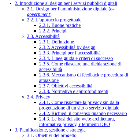
2. Introduzione al design per i servizi pubblici digitali
2.1. Design per l’amministrazione digitale (
e-
government
)
2.2. L’approccio progettuale
2.2.1. Buone pratiche
2.2.2. Principi
2.3. Accessibilità
2.3.1. Definizione
2.3.2. Accessibilità by design
2.3.3. Principi per l’accessibilità
2.3.4. Linee guida e criteri di successo
2.3.5. Come rilasciare una dichiarazione di
accessibilità
2.3.6. Meccanismo di feedback e procedura di
attuazione
2.3.7. Obiettivi accessibilità
2.3.8. Normativa e approfondimenti
2.4. Privacy
2.4.1. Come rispettare la privacy sin dalla
progettazione di un sito o servizio digitale
2.4.2. Richiedi il consenso quando necessario
2.4.3. Le basi del sito web: architettura,
informativa privacy, riferimenti DPO
3. Pianificazione, gestione e strategia
3.1. Obiettivi del progetto