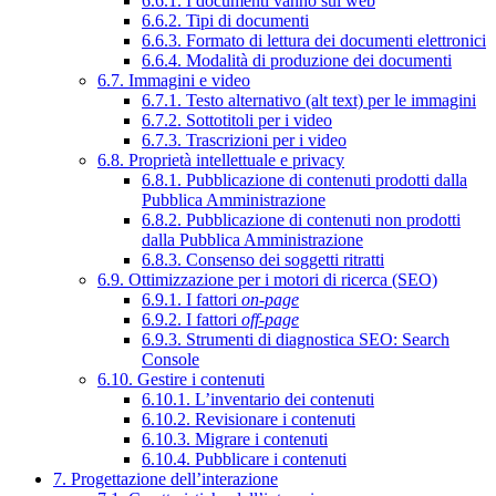
6.6.1. I documenti vanno sul web
6.6.2. Tipi di documenti
6.6.3. Formato di lettura dei documenti elettronici
6.6.4. Modalità di produzione dei documenti
6.7. Immagini e video
6.7.1. Testo alternativo (alt text) per le immagini
6.7.2. Sottotitoli per i video
6.7.3. Trascrizioni per i video
6.8. Proprietà intellettuale e privacy
6.8.1. Pubblicazione di contenuti prodotti dalla
Pubblica Amministrazione
6.8.2. Pubblicazione di contenuti non prodotti
dalla Pubblica Amministrazione
6.8.3. Consenso dei soggetti ritratti
6.9. Ottimizzazione per i motori di ricerca (SEO)
6.9.1. I fattori
on-page
6.9.2. I fattori
off-page
6.9.3. Strumenti di diagnostica SEO: Search
Console
6.10. Gestire i contenuti
6.10.1. L’inventario dei contenuti
6.10.2. Revisionare i contenuti
6.10.3. Migrare i contenuti
6.10.4. Pubblicare i contenuti
7. Progettazione dell’interazione