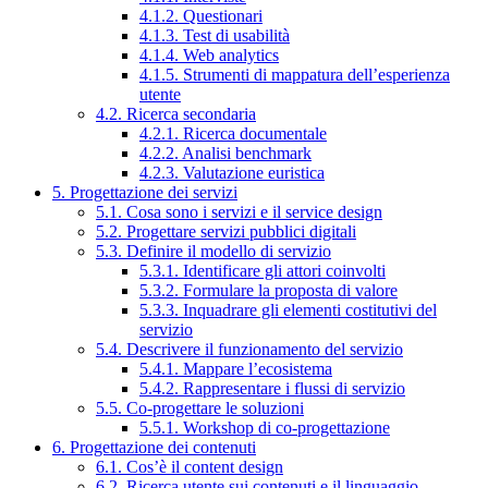
4.1.2. Questionari
4.1.3. Test di usabilità
4.1.4. Web analytics
4.1.5. Strumenti di mappatura dell’esperienza
utente
4.2. Ricerca secondaria
4.2.1. Ricerca documentale
4.2.2. Analisi benchmark
4.2.3. Valutazione euristica
5. Progettazione dei servizi
5.1. Cosa sono i servizi e il service design
5.2. Progettare servizi pubblici digitali
5.3. Definire il modello di servizio
5.3.1. Identificare gli attori coinvolti
5.3.2. Formulare la proposta di valore
5.3.3. Inquadrare gli elementi costitutivi del
servizio
5.4. Descrivere il funzionamento del servizio
5.4.1. Mappare l’ecosistema
5.4.2. Rappresentare i flussi di servizio
5.5. Co-progettare le soluzioni
5.5.1. Workshop di co-progettazione
6. Progettazione dei contenuti
6.1. Cos’è il content design
6.2. Ricerca utente sui contenuti e il linguaggio