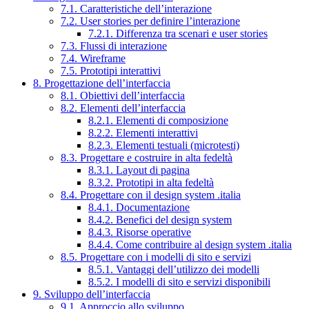
7.1. Caratteristiche dell’interazione
7.2. User stories per definire l’interazione
7.2.1. Differenza tra scenari e user stories
7.3. Flussi di interazione
7.4. Wireframe
7.5. Prototipi interattivi
8. Progettazione dell’interfaccia
8.1. Obiettivi dell’interfaccia
8.2. Elementi dell’interfaccia
8.2.1. Elementi di composizione
8.2.2. Elementi interattivi
8.2.3. Elementi testuali (microtesti)
8.3. Progettare e costruire in alta fedeltà
8.3.1. Layout di pagina
8.3.2. Prototipi in alta fedeltà
8.4. Progettare con il design system .italia
8.4.1. Documentazione
8.4.2. Benefici del design system
8.4.3. Risorse operative
8.4.4. Come contribuire al design system .italia
8.5. Progettare con i modelli di sito e servizi
8.5.1. Vantaggi dell’utilizzo dei modelli
8.5.2. I modelli di sito e servizi disponibili
9. Sviluppo dell’interfaccia
9.1. Approccio allo sviluppo