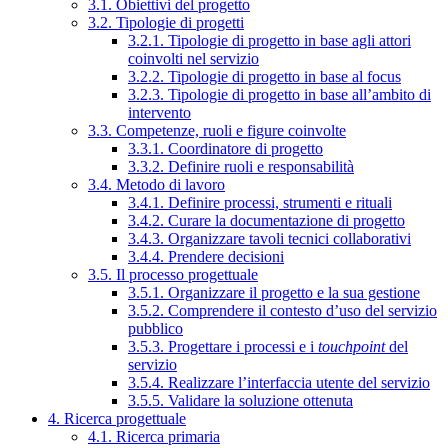
3.1. Obiettivi del progetto
3.2. Tipologie di progetti
3.2.1. Tipologie di progetto in base agli attori
coinvolti nel servizio
3.2.2. Tipologie di progetto in base al focus
3.2.3. Tipologie di progetto in base all’ambito di
intervento
3.3. Competenze, ruoli e figure coinvolte
3.3.1. Coordinatore di progetto
3.3.2. Definire ruoli e responsabilità
3.4. Metodo di lavoro
3.4.1. Definire processi, strumenti e rituali
3.4.2. Curare la documentazione di progetto
3.4.3. Organizzare tavoli tecnici collaborativi
3.4.4. Prendere decisioni
3.5. Il processo progettuale
3.5.1. Organizzare il progetto e la sua gestione
3.5.2. Comprendere il contesto d’uso del servizio
pubblico
3.5.3. Progettare i processi e i
touchpoint
del
servizio
3.5.4. Realizzare l’interfaccia utente del servizio
3.5.5. Validare la soluzione ottenuta
4. Ricerca progettuale
4.1. Ricerca primaria