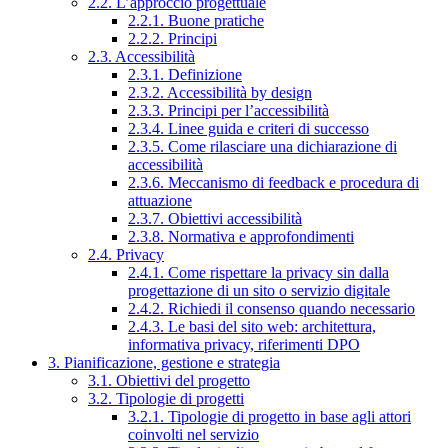
2.2. L’approccio progettuale
2.2.1. Buone pratiche
2.2.2. Principi
2.3. Accessibilità
2.3.1. Definizione
2.3.2. Accessibilità by design
2.3.3. Principi per l’accessibilità
2.3.4. Linee guida e criteri di successo
2.3.5. Come rilasciare una dichiarazione di
accessibilità
2.3.6. Meccanismo di feedback e procedura di
attuazione
2.3.7. Obiettivi accessibilità
2.3.8. Normativa e approfondimenti
2.4. Privacy
2.4.1. Come rispettare la privacy sin dalla
progettazione di un sito o servizio digitale
2.4.2. Richiedi il consenso quando necessario
2.4.3. Le basi del sito web: architettura,
informativa privacy, riferimenti DPO
3. Pianificazione, gestione e strategia
3.1. Obiettivi del progetto
3.2. Tipologie di progetti
3.2.1. Tipologie di progetto in base agli attori
coinvolti nel servizio