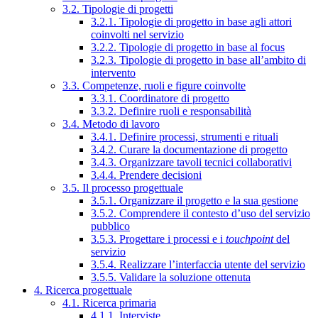
3.2. Tipologie di progetti
3.2.1. Tipologie di progetto in base agli attori
coinvolti nel servizio
3.2.2. Tipologie di progetto in base al focus
3.2.3. Tipologie di progetto in base all’ambito di
intervento
3.3. Competenze, ruoli e figure coinvolte
3.3.1. Coordinatore di progetto
3.3.2. Definire ruoli e responsabilità
3.4. Metodo di lavoro
3.4.1. Definire processi, strumenti e rituali
3.4.2. Curare la documentazione di progetto
3.4.3. Organizzare tavoli tecnici collaborativi
3.4.4. Prendere decisioni
3.5. Il processo progettuale
3.5.1. Organizzare il progetto e la sua gestione
3.5.2. Comprendere il contesto d’uso del servizio
pubblico
3.5.3. Progettare i processi e i
touchpoint
del
servizio
3.5.4. Realizzare l’interfaccia utente del servizio
3.5.5. Validare la soluzione ottenuta
4. Ricerca progettuale
4.1. Ricerca primaria
4.1.1. Interviste