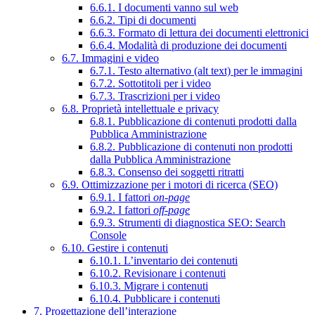
6.6.1. I documenti vanno sul web
6.6.2. Tipi di documenti
6.6.3. Formato di lettura dei documenti elettronici
6.6.4. Modalità di produzione dei documenti
6.7. Immagini e video
6.7.1. Testo alternativo (alt text) per le immagini
6.7.2. Sottotitoli per i video
6.7.3. Trascrizioni per i video
6.8. Proprietà intellettuale e privacy
6.8.1. Pubblicazione di contenuti prodotti dalla
Pubblica Amministrazione
6.8.2. Pubblicazione di contenuti non prodotti
dalla Pubblica Amministrazione
6.8.3. Consenso dei soggetti ritratti
6.9. Ottimizzazione per i motori di ricerca (SEO)
6.9.1. I fattori
on-page
6.9.2. I fattori
off-page
6.9.3. Strumenti di diagnostica SEO: Search
Console
6.10. Gestire i contenuti
6.10.1. L’inventario dei contenuti
6.10.2. Revisionare i contenuti
6.10.3. Migrare i contenuti
6.10.4. Pubblicare i contenuti
7. Progettazione dell’interazione