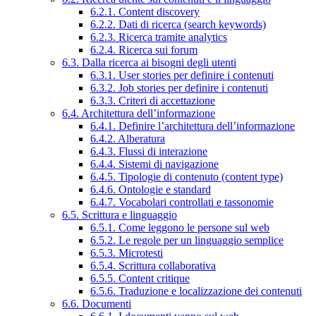
6.2.1. Content discovery
6.2.2. Dati di ricerca (search keywords)
6.2.3. Ricerca tramite analytics
6.2.4. Ricerca sui forum
6.3. Dalla ricerca ai bisogni degli utenti
6.3.1. User stories per definire i contenuti
6.3.2. Job stories per definire i contenuti
6.3.3. Criteri di accettazione
6.4. Architettura dell’informazione
6.4.1. Definire l’architettura dell’informazione
6.4.2. Alberatura
6.4.3. Flussi di interazione
6.4.4. Sistemi di navigazione
6.4.5. Tipologie di contenuto (content type)
6.4.6. Ontologie e standard
6.4.7. Vocabolari controllati e tassonomie
6.5. Scrittura e linguaggio
6.5.1. Come leggono le persone sul web
6.5.2. Le regole per un linguaggio semplice
6.5.3. Microtesti
6.5.4. Scrittura collaborativa
6.5.5. Content critique
6.5.6. Traduzione e localizzazione dei contenuti
6.6. Documenti