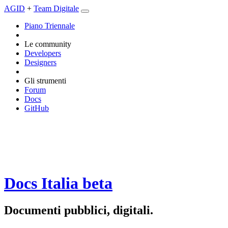
AGID
+
Team Digitale
Piano Triennale
Le community
Developers
Designers
Gli strumenti
Forum
Docs
GitHub
Docs Italia
beta
Documenti pubblici, digitali.