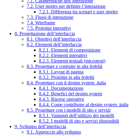
7.1. Caratteristiche dell’interazione
7.2. User stories per definire l’interazione
7.2.1. Differenza tra scenari e user stories
7.3. Flussi di interazione
7.4. Wireframe
7.5. Prototipi interattivi
8. Progettazione dell’interfaccia
8.1. Obiettivi dell’interfaccia
8.2. Elementi dell’interfaccia
8.2.1. Elementi di composizione
8.2.2. Elementi interattivi
8.2.3. Elementi testuali (microtesti)
8.3. Progettare e costruire in alta fedeltà
8.3.1. Layout di pagina
8.3.2. Prototipi in alta fedeltà
8.4. Progettare con il design system .italia
8.4.1. Documentazione
8.4.2. Benefici del design system
8.4.3. Risorse operative
8.4.4. Come contribuire al design system .italia
8.5. Progettare con i modelli di sito e servizi
8.5.1. Vantaggi dell’utilizzo dei modelli
8.5.2. I modelli di sito e servizi disponibili
9. Sviluppo dell’interfaccia
9.1. Approccio allo sviluppo