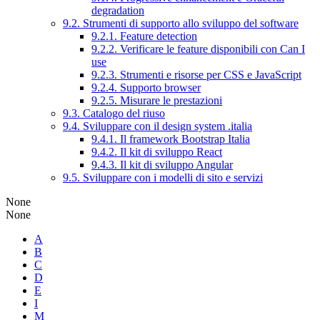
degradation
9.2. Strumenti di supporto allo sviluppo del software
9.2.1. Feature detection
9.2.2. Verificare le feature disponibili con Can I
use
9.2.3. Strumenti e risorse per CSS e JavaScript
9.2.4. Supporto browser
9.2.5. Misurare le prestazioni
9.3. Catalogo del riuso
9.4. Sviluppare con il design system .italia
9.4.1. Il framework Bootstrap Italia
9.4.2. Il kit di sviluppo React
9.4.3. Il kit di sviluppo Angular
9.5. Sviluppare con i modelli di sito e servizi
None
None
A
B
C
D
E
I
M