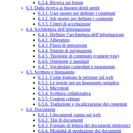
6.2.4. Ricerca sui forum
6.3. Dalla ricerca ai bisogni degli utenti
6.3.1. User stories per definire i contenuti
6.3.2. Job stories per definire i contenuti
6.3.3. Criteri di accettazione
6.4. Architettura dell’informazione
6.4.1. Definire l’architettura dell’informazione
6.4.2. Alberatura
6.4.3. Flussi di interazione
6.4.4. Sistemi di navigazione
6.4.5. Tipologie di contenuto (content type)
6.4.6. Ontologie e standard
6.4.7. Vocabolari controllati e tassonomie
6.5. Scrittura e linguaggio
6.5.1. Come leggono le persone sul web
6.5.2. Le regole per un linguaggio semplice
6.5.3. Microtesti
6.5.4. Scrittura collaborativa
6.5.5. Content critique
6.5.6. Traduzione e localizzazione dei contenuti
6.6. Documenti
6.6.1. I documenti vanno sul web
6.6.2. Tipi di documenti
6.6.3. Formato di lettura dei documenti elettronici
6.6.4. Modalità di produzione dei documenti