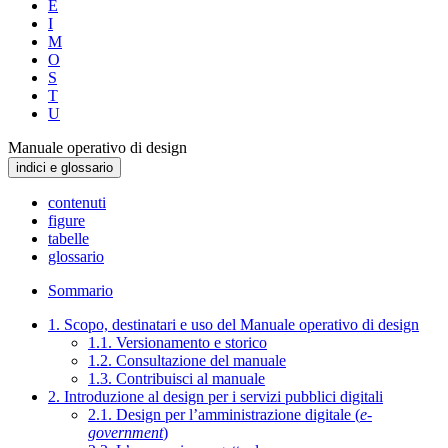
E
I
M
O
S
T
U
Manuale operativo di design
indici e glossario
contenuti
figure
tabelle
glossario
Sommario
1. Scopo, destinatari e uso del Manuale operativo di design
1.1. Versionamento e storico
1.2. Consultazione del manuale
1.3. Contribuisci al manuale
2. Introduzione al design per i servizi pubblici digitali
2.1. Design per l’amministrazione digitale (
e-
government
)