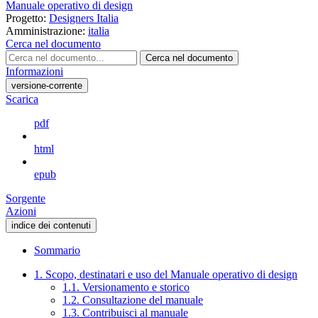
Manuale operativo di design
Progetto:
Designers Italia
Amministrazione:
italia
Cerca nel documento
Cerca nel documento
Informazioni
versione-corrente
Scarica
pdf
html
epub
Sorgente
Azioni
indice dei contenuti
Sommario
1. Scopo, destinatari e uso del Manuale operativo di design
1.1. Versionamento e storico
1.2. Consultazione del manuale
1.3. Contribuisci al manuale