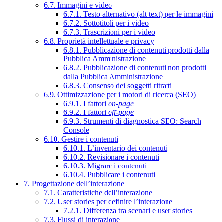
6.7. Immagini e video
6.7.1. Testo alternativo (alt text) per le immagini
6.7.2. Sottotitoli per i video
6.7.3. Trascrizioni per i video
6.8. Proprietà intellettuale e privacy
6.8.1. Pubblicazione di contenuti prodotti dalla
Pubblica Amministrazione
6.8.2. Pubblicazione di contenuti non prodotti
dalla Pubblica Amministrazione
6.8.3. Consenso dei soggetti ritratti
6.9. Ottimizzazione per i motori di ricerca (SEO)
6.9.1. I fattori
on-page
6.9.2. I fattori
off-page
6.9.3. Strumenti di diagnostica SEO: Search
Console
6.10. Gestire i contenuti
6.10.1. L’inventario dei contenuti
6.10.2. Revisionare i contenuti
6.10.3. Migrare i contenuti
6.10.4. Pubblicare i contenuti
7. Progettazione dell’interazione
7.1. Caratteristiche dell’interazione
7.2. User stories per definire l’interazione
7.2.1. Differenza tra scenari e user stories
7.3. Flussi di interazione