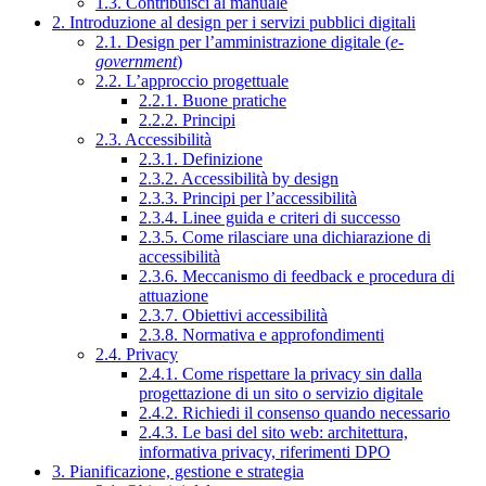
1.3. Contribuisci al manuale
2. Introduzione al design per i servizi pubblici digitali
2.1. Design per l’amministrazione digitale (
e-
government
)
2.2. L’approccio progettuale
2.2.1. Buone pratiche
2.2.2. Principi
2.3. Accessibilità
2.3.1. Definizione
2.3.2. Accessibilità by design
2.3.3. Principi per l’accessibilità
2.3.4. Linee guida e criteri di successo
2.3.5. Come rilasciare una dichiarazione di
accessibilità
2.3.6. Meccanismo di feedback e procedura di
attuazione
2.3.7. Obiettivi accessibilità
2.3.8. Normativa e approfondimenti
2.4. Privacy
2.4.1. Come rispettare la privacy sin dalla
progettazione di un sito o servizio digitale
2.4.2. Richiedi il consenso quando necessario
2.4.3. Le basi del sito web: architettura,
informativa privacy, riferimenti DPO
3. Pianificazione, gestione e strategia