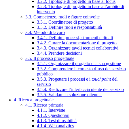
3.2.2. Tipologie di progetto in base al focus
3.2.3. Tipologie di progetto in base all’ambito di
intervento
3.3. Competenze, ruoli e figure coinvolte
3.3.1. Coordinatore di progetto
3.3.2. Definire ruoli e responsabilità
3.4. Metodo di lavoro
3.4.1. Definire processi, strumenti e rituali
3.4.2. Curare la documentazione di progetto
3.4.3. Organizzare tavoli tecnici collaborativi
3.4.4. Prendere decisioni
3.5. Il processo progettuale
3.5.1. Organizzare il progetto e la sua gestione
3.5.2. Comprendere il contesto d’uso del servizio
pubblico
3.5.3. Progettare i processi e i
touchpoint
del
servizio
3.5.4. Realizzare l’interfaccia utente del servizio
3.5.5. Validare la soluzione ottenuta
4. Ricerca progettuale
4.1. Ricerca primaria
4.1.1. Interviste
4.1.2. Questionari
4.1.3. Test di usabilità
4.1.4. Web analytics