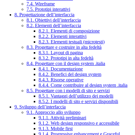
7.4. Wireframe
7.5. Prototipi interattivi
8. Progettazione dell’interfaccia
8.1. Obiettivi dell’interfaccia
8.2. Elementi dell’interfaccia
8.2.1. Elementi di composizione
8.2.2. Elementi interattivi
8.2.3. Elementi testuali (microtesti)
8.3. Progettare e costruire in alta fedeltà
8.3.1. Layout di pagina
8.3.2. Prototipi in alta fedeltà
8.4. Progettare con il design system .italia
8.4.1. Documentazione
8.4.2. Benefici del design system
8.4.3. Risorse operative
8.4.4. Come contribuire al design system .italia
8.5. Progettare con i modelli di sito e servizi
8.5.1. Vantaggi dell’utilizzo dei modelli
8.5.2. I modelli di sito e servizi disponibili
9. Sviluppo dell’interfaccia
9.1. Approccio allo sviluppo
9.1.1. Attività preliminari
9.1.2. Web design responsivo e accessibile
9.1.3. Mobile first
9.1.4. Progressive enhancement e Graceful