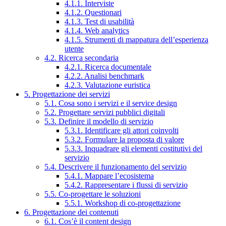
4.1.1. Interviste
4.1.2. Questionari
4.1.3. Test di usabilità
4.1.4. Web analytics
4.1.5. Strumenti di mappatura dell’esperienza
utente
4.2. Ricerca secondaria
4.2.1. Ricerca documentale
4.2.2. Analisi benchmark
4.2.3. Valutazione euristica
5. Progettazione dei servizi
5.1. Cosa sono i servizi e il service design
5.2. Progettare servizi pubblici digitali
5.3. Definire il modello di servizio
5.3.1. Identificare gli attori coinvolti
5.3.2. Formulare la proposta di valore
5.3.3. Inquadrare gli elementi costitutivi del
servizio
5.4. Descrivere il funzionamento del servizio
5.4.1. Mappare l’ecosistema
5.4.2. Rappresentare i flussi di servizio
5.5. Co-progettare le soluzioni
5.5.1. Workshop di co-progettazione
6. Progettazione dei contenuti
6.1. Cos’è il content design