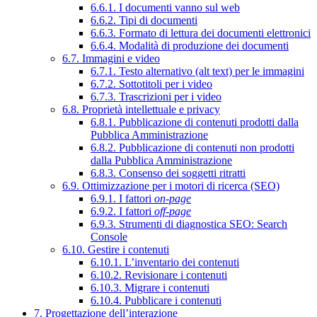
6.6.1. I documenti vanno sul web
6.6.2. Tipi di documenti
6.6.3. Formato di lettura dei documenti elettronici
6.6.4. Modalità di produzione dei documenti
6.7. Immagini e video
6.7.1. Testo alternativo (alt text) per le immagini
6.7.2. Sottotitoli per i video
6.7.3. Trascrizioni per i video
6.8. Proprietà intellettuale e privacy
6.8.1. Pubblicazione di contenuti prodotti dalla
Pubblica Amministrazione
6.8.2. Pubblicazione di contenuti non prodotti
dalla Pubblica Amministrazione
6.8.3. Consenso dei soggetti ritratti
6.9. Ottimizzazione per i motori di ricerca (SEO)
6.9.1. I fattori
on-page
6.9.2. I fattori
off-page
6.9.3. Strumenti di diagnostica SEO: Search
Console
6.10. Gestire i contenuti
6.10.1. L’inventario dei contenuti
6.10.2. Revisionare i contenuti
6.10.3. Migrare i contenuti
6.10.4. Pubblicare i contenuti
7. Progettazione dell’interazione