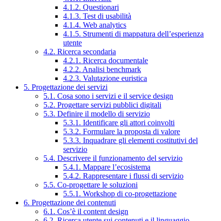
4.1.2. Questionari
4.1.3. Test di usabilità
4.1.4. Web analytics
4.1.5. Strumenti di mappatura dell’esperienza
utente
4.2. Ricerca secondaria
4.2.1. Ricerca documentale
4.2.2. Analisi benchmark
4.2.3. Valutazione euristica
5. Progettazione dei servizi
5.1. Cosa sono i servizi e il service design
5.2. Progettare servizi pubblici digitali
5.3. Definire il modello di servizio
5.3.1. Identificare gli attori coinvolti
5.3.2. Formulare la proposta di valore
5.3.3. Inquadrare gli elementi costitutivi del
servizio
5.4. Descrivere il funzionamento del servizio
5.4.1. Mappare l’ecosistema
5.4.2. Rappresentare i flussi di servizio
5.5. Co-progettare le soluzioni
5.5.1. Workshop di co-progettazione
6. Progettazione dei contenuti
6.1. Cos’è il content design
6.2. Ricerca utente sui contenuti e il linguaggio