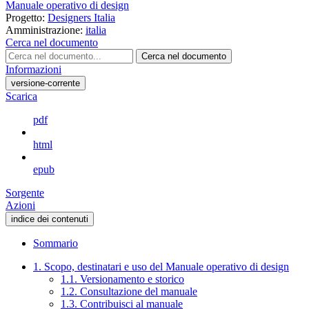
Manuale operativo di design
Progetto:
Designers Italia
Amministrazione:
italia
Cerca nel documento
Cerca nel documento
Informazioni
versione-corrente
Scarica
pdf
html
epub
Sorgente
Azioni
indice dei contenuti
Sommario
1. Scopo, destinatari e uso del Manuale operativo di design
1.1. Versionamento e storico
1.2. Consultazione del manuale
1.3. Contribuisci al manuale