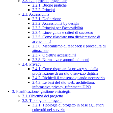
2.2. L’approccio progettuale
2.2.1. Buone pratiche
2.2.2. Principi
2.3. Accessibilità
2.3.1. Definizione
2.3.2. Accessibilità by design
2.3.3. Principi per l’accessibilità
2.3.4. Linee guida e criteri di successo
2.3.5. Come rilasciare una dichiarazione di
accessibilità
2.3.6. Meccanismo di feedback e procedura di
attuazione
2.3.7. Obiettivi accessibilità
2.3.8. Normativa e approfondimenti
2.4. Privacy
2.4.1. Come rispettare la privacy sin dalla
progettazione di un sito o servizio digitale
2.4.2. Richiedi il consenso quando necessario
2.4.3. Le basi del sito web: architettura,
informativa privacy, riferimenti DPO
3. Pianificazione, gestione e strategia
3.1. Obiettivi del progetto
3.2. Tipologie di progetti
3.2.1. Tipologie di progetto in base agli attori
coinvolti nel servizio