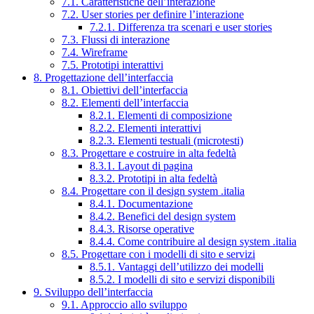
7.1. Caratteristiche dell’interazione
7.2. User stories per definire l’interazione
7.2.1. Differenza tra scenari e user stories
7.3. Flussi di interazione
7.4. Wireframe
7.5. Prototipi interattivi
8. Progettazione dell’interfaccia
8.1. Obiettivi dell’interfaccia
8.2. Elementi dell’interfaccia
8.2.1. Elementi di composizione
8.2.2. Elementi interattivi
8.2.3. Elementi testuali (microtesti)
8.3. Progettare e costruire in alta fedeltà
8.3.1. Layout di pagina
8.3.2. Prototipi in alta fedeltà
8.4. Progettare con il design system .italia
8.4.1. Documentazione
8.4.2. Benefici del design system
8.4.3. Risorse operative
8.4.4. Come contribuire al design system .italia
8.5. Progettare con i modelli di sito e servizi
8.5.1. Vantaggi dell’utilizzo dei modelli
8.5.2. I modelli di sito e servizi disponibili
9. Sviluppo dell’interfaccia
9.1. Approccio allo sviluppo