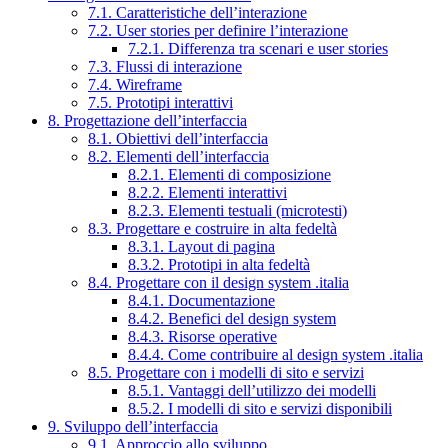
7.1. Caratteristiche dell’interazione
7.2. User stories per definire l’interazione
7.2.1. Differenza tra scenari e user stories
7.3. Flussi di interazione
7.4. Wireframe
7.5. Prototipi interattivi
8. Progettazione dell’interfaccia
8.1. Obiettivi dell’interfaccia
8.2. Elementi dell’interfaccia
8.2.1. Elementi di composizione
8.2.2. Elementi interattivi
8.2.3. Elementi testuali (microtesti)
8.3. Progettare e costruire in alta fedeltà
8.3.1. Layout di pagina
8.3.2. Prototipi in alta fedeltà
8.4. Progettare con il design system .italia
8.4.1. Documentazione
8.4.2. Benefici del design system
8.4.3. Risorse operative
8.4.4. Come contribuire al design system .italia
8.5. Progettare con i modelli di sito e servizi
8.5.1. Vantaggi dell’utilizzo dei modelli
8.5.2. I modelli di sito e servizi disponibili
9. Sviluppo dell’interfaccia
9.1. Approccio allo sviluppo