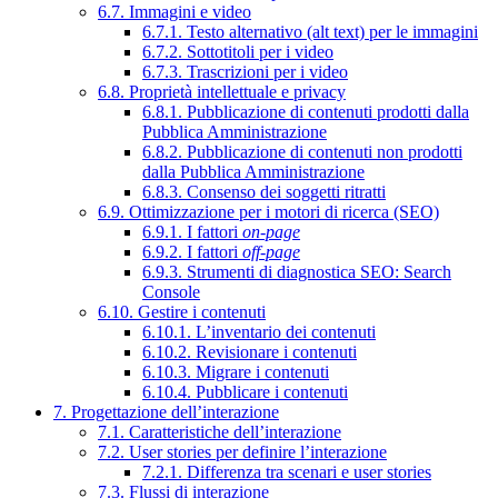
6.7. Immagini e video
6.7.1. Testo alternativo (alt text) per le immagini
6.7.2. Sottotitoli per i video
6.7.3. Trascrizioni per i video
6.8. Proprietà intellettuale e privacy
6.8.1. Pubblicazione di contenuti prodotti dalla
Pubblica Amministrazione
6.8.2. Pubblicazione di contenuti non prodotti
dalla Pubblica Amministrazione
6.8.3. Consenso dei soggetti ritratti
6.9. Ottimizzazione per i motori di ricerca (SEO)
6.9.1. I fattori
on-page
6.9.2. I fattori
off-page
6.9.3. Strumenti di diagnostica SEO: Search
Console
6.10. Gestire i contenuti
6.10.1. L’inventario dei contenuti
6.10.2. Revisionare i contenuti
6.10.3. Migrare i contenuti
6.10.4. Pubblicare i contenuti
7. Progettazione dell’interazione
7.1. Caratteristiche dell’interazione
7.2. User stories per definire l’interazione
7.2.1. Differenza tra scenari e user stories
7.3. Flussi di interazione