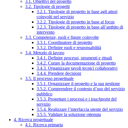
3.1. Obiettivi del progetto
3.2. Tipologie di progetti
3.2.1. Tipologie di progetto in base agli attori
coinvolti nel servizio
3.2.2. Tipologie di progetto in base al focus
3.2.3. Tipologie di progetto in base all’ambito di
intervento
3.3. Competenze, ruoli e figure coinvolte
3.3.1. Coordinatore di progetto
3.3.2. Definire ruoli e responsabilità
3.4. Metodo di lavoro
3.4.1. Definire processi, strumenti e rituali
3.4.2. Curare la documentazione di progetto
3.4.3. Organizzare tavoli tecnici collaborativi
3.4.4. Prendere decisioni
3.5. Il processo progettuale
3.5.1. Organizzare il progetto e la sua gestione
3.5.2. Comprendere il contesto d’uso del servizio
pubblico
3.5.3. Progettare i processi e i
touchpoint
del
servizio
3.5.4. Realizzare l’interfaccia utente del servizio
3.5.5. Validare la soluzione ottenuta
4. Ricerca progettuale
4.1. Ricerca primaria