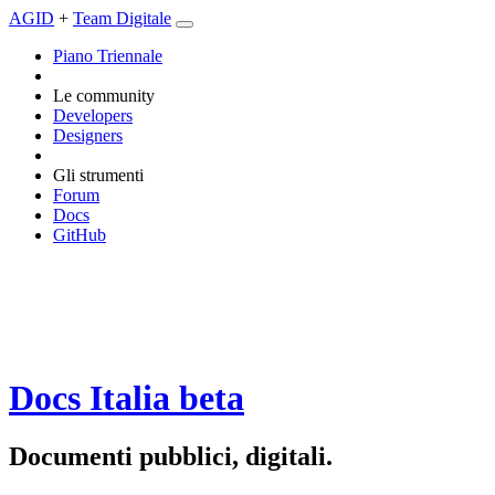
AGID
+
Team Digitale
Piano Triennale
Le community
Developers
Designers
Gli strumenti
Forum
Docs
GitHub
Docs Italia
beta
Documenti pubblici, digitali.