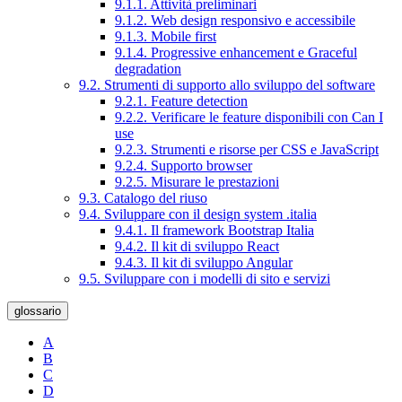
9.1.1. Attività preliminari
9.1.2. Web design responsivo e accessibile
9.1.3. Mobile first
9.1.4. Progressive enhancement e Graceful
degradation
9.2. Strumenti di supporto allo sviluppo del software
9.2.1. Feature detection
9.2.2. Verificare le feature disponibili con Can I
use
9.2.3. Strumenti e risorse per CSS e JavaScript
9.2.4. Supporto browser
9.2.5. Misurare le prestazioni
9.3. Catalogo del riuso
9.4. Sviluppare con il design system .italia
9.4.1. Il framework Bootstrap Italia
9.4.2. Il kit di sviluppo React
9.4.3. Il kit di sviluppo Angular
9.5. Sviluppare con i modelli di sito e servizi
glossario
A
B
C
D