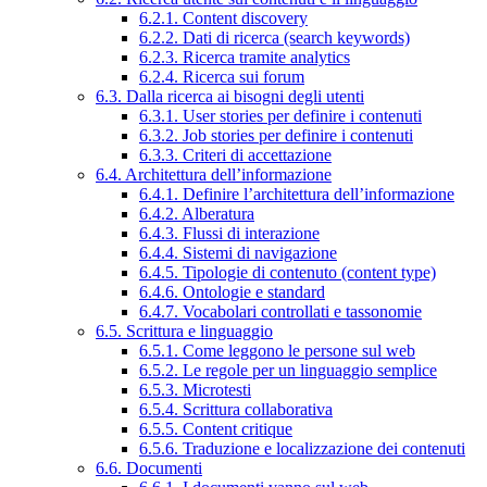
6.2.1. Content discovery
6.2.2. Dati di ricerca (search keywords)
6.2.3. Ricerca tramite analytics
6.2.4. Ricerca sui forum
6.3. Dalla ricerca ai bisogni degli utenti
6.3.1. User stories per definire i contenuti
6.3.2. Job stories per definire i contenuti
6.3.3. Criteri di accettazione
6.4. Architettura dell’informazione
6.4.1. Definire l’architettura dell’informazione
6.4.2. Alberatura
6.4.3. Flussi di interazione
6.4.4. Sistemi di navigazione
6.4.5. Tipologie di contenuto (content type)
6.4.6. Ontologie e standard
6.4.7. Vocabolari controllati e tassonomie
6.5. Scrittura e linguaggio
6.5.1. Come leggono le persone sul web
6.5.2. Le regole per un linguaggio semplice
6.5.3. Microtesti
6.5.4. Scrittura collaborativa
6.5.5. Content critique
6.5.6. Traduzione e localizzazione dei contenuti
6.6. Documenti