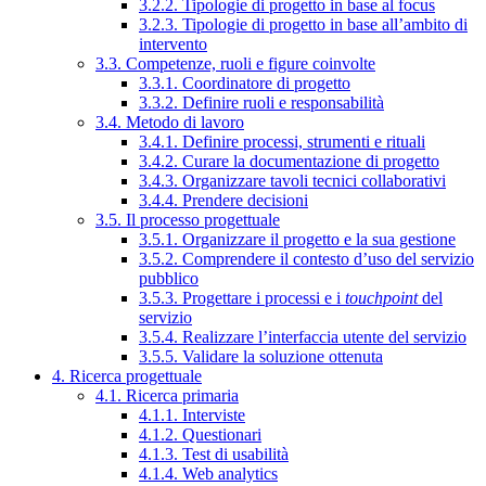
3.2.2. Tipologie di progetto in base al focus
3.2.3. Tipologie di progetto in base all’ambito di
intervento
3.3. Competenze, ruoli e figure coinvolte
3.3.1. Coordinatore di progetto
3.3.2. Definire ruoli e responsabilità
3.4. Metodo di lavoro
3.4.1. Definire processi, strumenti e rituali
3.4.2. Curare la documentazione di progetto
3.4.3. Organizzare tavoli tecnici collaborativi
3.4.4. Prendere decisioni
3.5. Il processo progettuale
3.5.1. Organizzare il progetto e la sua gestione
3.5.2. Comprendere il contesto d’uso del servizio
pubblico
3.5.3. Progettare i processi e i
touchpoint
del
servizio
3.5.4. Realizzare l’interfaccia utente del servizio
3.5.5. Validare la soluzione ottenuta
4. Ricerca progettuale
4.1. Ricerca primaria
4.1.1. Interviste
4.1.2. Questionari
4.1.3. Test di usabilità
4.1.4. Web analytics