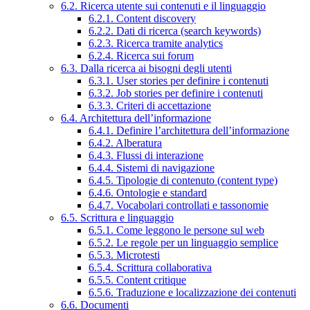
6.2. Ricerca utente sui contenuti e il linguaggio
6.2.1. Content discovery
6.2.2. Dati di ricerca (search keywords)
6.2.3. Ricerca tramite analytics
6.2.4. Ricerca sui forum
6.3. Dalla ricerca ai bisogni degli utenti
6.3.1. User stories per definire i contenuti
6.3.2. Job stories per definire i contenuti
6.3.3. Criteri di accettazione
6.4. Architettura dell’informazione
6.4.1. Definire l’architettura dell’informazione
6.4.2. Alberatura
6.4.3. Flussi di interazione
6.4.4. Sistemi di navigazione
6.4.5. Tipologie di contenuto (content type)
6.4.6. Ontologie e standard
6.4.7. Vocabolari controllati e tassonomie
6.5. Scrittura e linguaggio
6.5.1. Come leggono le persone sul web
6.5.2. Le regole per un linguaggio semplice
6.5.3. Microtesti
6.5.4. Scrittura collaborativa
6.5.5. Content critique
6.5.6. Traduzione e localizzazione dei contenuti
6.6. Documenti