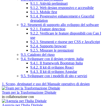
9.1.1. Attività preliminari
9.1.2. Web design responsivo e accessibile
9.1.3. Mobile first
9.1.4. Progressive enhancement e Graceful
degradation
9.2. Strumenti di supporto allo sviluppo del software
9.2.1. Feature detection
9.2.2. Verificare le feature disponibili con Can I
use
9.2.3. Strumenti e risorse per CSS e JavaScript
9.2.4. Supporto browser
9.2.5. Misurare le prestazioni
9.3. Catalogo del riuso
9.4. Sviluppare con il design system .italia
9.4.1. Il framework Bootstrap Italia
9.4.2. Il kit di sviluppo React
9.4.3. Il kit di sviluppo Angular
9.5. Sviluppare con i modelli di sito e servizi
1. Scopo, destinatari e uso del Manuale operativo di design
Team per la Trasformazione Digitale
in collaborazione con
Agenzia per l'Italia Digitale