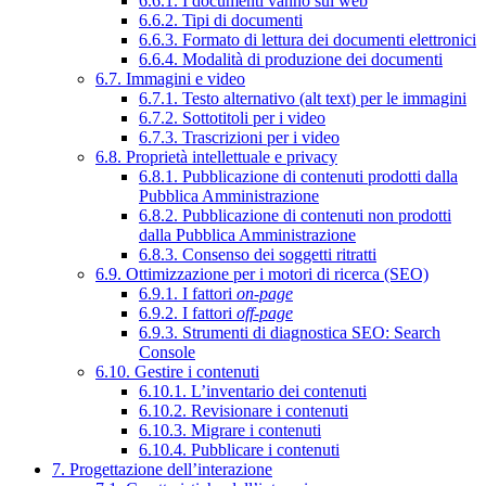
6.6.1. I documenti vanno sul web
6.6.2. Tipi di documenti
6.6.3. Formato di lettura dei documenti elettronici
6.6.4. Modalità di produzione dei documenti
6.7. Immagini e video
6.7.1. Testo alternativo (alt text) per le immagini
6.7.2. Sottotitoli per i video
6.7.3. Trascrizioni per i video
6.8. Proprietà intellettuale e privacy
6.8.1. Pubblicazione di contenuti prodotti dalla
Pubblica Amministrazione
6.8.2. Pubblicazione di contenuti non prodotti
dalla Pubblica Amministrazione
6.8.3. Consenso dei soggetti ritratti
6.9. Ottimizzazione per i motori di ricerca (SEO)
6.9.1. I fattori
on-page
6.9.2. I fattori
off-page
6.9.3. Strumenti di diagnostica SEO: Search
Console
6.10. Gestire i contenuti
6.10.1. L’inventario dei contenuti
6.10.2. Revisionare i contenuti
6.10.3. Migrare i contenuti
6.10.4. Pubblicare i contenuti
7. Progettazione dell’interazione