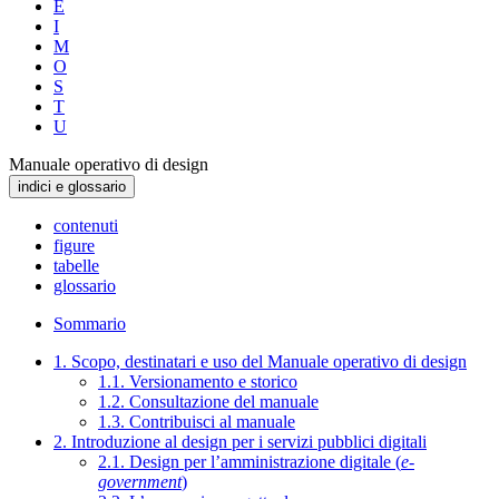
E
I
M
O
S
T
U
Manuale operativo di design
indici e glossario
contenuti
figure
tabelle
glossario
Sommario
1. Scopo, destinatari e uso del Manuale operativo di design
1.1. Versionamento e storico
1.2. Consultazione del manuale
1.3. Contribuisci al manuale
2. Introduzione al design per i servizi pubblici digitali
2.1. Design per l’amministrazione digitale (
e-
government
)