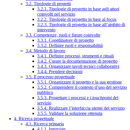
3.2. Tipologie di progetti
3.2.1. Tipologie di progetto in base agli attori
coinvolti nel servizio
3.2.2. Tipologie di progetto in base al focus
3.2.3. Tipologie di progetto in base all’ambito di
intervento
3.3. Competenze, ruoli e figure coinvolte
3.3.1. Coordinatore di progetto
3.3.2. Definire ruoli e responsabilità
3.4. Metodo di lavoro
3.4.1. Definire processi, strumenti e rituali
3.4.2. Curare la documentazione di progetto
3.4.3. Organizzare tavoli tecnici collaborativi
3.4.4. Prendere decisioni
3.5. Il processo progettuale
3.5.1. Organizzare il progetto e la sua gestione
3.5.2. Comprendere il contesto d’uso del servizio
pubblico
3.5.3. Progettare i processi e i
touchpoint
del
servizio
3.5.4. Realizzare l’interfaccia utente del servizio
3.5.5. Validare la soluzione ottenuta
4. Ricerca progettuale
4.1. Ricerca primaria
4.1.1. Interviste