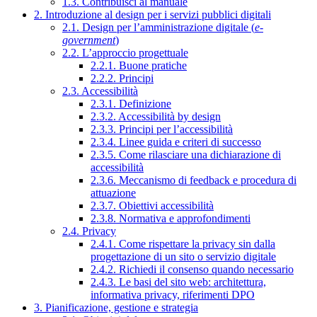
1.3. Contribuisci al manuale
2. Introduzione al design per i servizi pubblici digitali
2.1. Design per l’amministrazione digitale (
e-
government
)
2.2. L’approccio progettuale
2.2.1. Buone pratiche
2.2.2. Principi
2.3. Accessibilità
2.3.1. Definizione
2.3.2. Accessibilità by design
2.3.3. Principi per l’accessibilità
2.3.4. Linee guida e criteri di successo
2.3.5. Come rilasciare una dichiarazione di
accessibilità
2.3.6. Meccanismo di feedback e procedura di
attuazione
2.3.7. Obiettivi accessibilità
2.3.8. Normativa e approfondimenti
2.4. Privacy
2.4.1. Come rispettare la privacy sin dalla
progettazione di un sito o servizio digitale
2.4.2. Richiedi il consenso quando necessario
2.4.3. Le basi del sito web: architettura,
informativa privacy, riferimenti DPO
3. Pianificazione, gestione e strategia