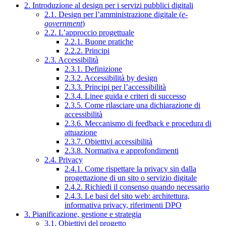
2. Introduzione al design per i servizi pubblici digitali
2.1. Design per l’amministrazione digitale (
e-
government
)
2.2. L’approccio progettuale
2.2.1. Buone pratiche
2.2.2. Principi
2.3. Accessibilità
2.3.1. Definizione
2.3.2. Accessibilità by design
2.3.3. Principi per l’accessibilità
2.3.4. Linee guida e criteri di successo
2.3.5. Come rilasciare una dichiarazione di
accessibilità
2.3.6. Meccanismo di feedback e procedura di
attuazione
2.3.7. Obiettivi accessibilità
2.3.8. Normativa e approfondimenti
2.4. Privacy
2.4.1. Come rispettare la privacy sin dalla
progettazione di un sito o servizio digitale
2.4.2. Richiedi il consenso quando necessario
2.4.3. Le basi del sito web: architettura,
informativa privacy, riferimenti DPO
3. Pianificazione, gestione e strategia
3.1. Obiettivi del progetto