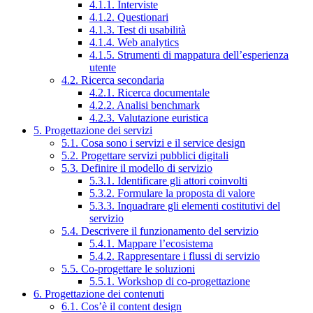
4.1.1. Interviste
4.1.2. Questionari
4.1.3. Test di usabilità
4.1.4. Web analytics
4.1.5. Strumenti di mappatura dell’esperienza
utente
4.2. Ricerca secondaria
4.2.1. Ricerca documentale
4.2.2. Analisi benchmark
4.2.3. Valutazione euristica
5. Progettazione dei servizi
5.1. Cosa sono i servizi e il service design
5.2. Progettare servizi pubblici digitali
5.3. Definire il modello di servizio
5.3.1. Identificare gli attori coinvolti
5.3.2. Formulare la proposta di valore
5.3.3. Inquadrare gli elementi costitutivi del
servizio
5.4. Descrivere il funzionamento del servizio
5.4.1. Mappare l’ecosistema
5.4.2. Rappresentare i flussi di servizio
5.5. Co-progettare le soluzioni
5.5.1. Workshop di co-progettazione
6. Progettazione dei contenuti
6.1. Cos’è il content design