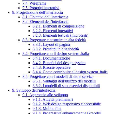
7.4. Wireframe
7.5. Prototipi interattivi
8. Progettazione dell’interfaccia
8.1. Obiettivi dell’interfaccia
8.2. Elementi dell’interfaccia
8.2.1. Elementi di composizione
8.2.2. Elementi interattivi
8.2.3. Elementi testuali (microtesti)
8.3. Progettare e costruire in alta fedeltà
8.3.1. Layout di pagina
8.3.2. Prototipi in alta fedeltà
8.4. Progettare con il design system .italia
8.4.1. Documentazione
8.4.2. Benefici del design system
8.4.3. Risorse operative
8.4.4. Come contribuire al design system .italia
8.5. Progettare con i modelli di sito e servizi
8.5.1. Vantaggi dell’utilizzo dei modelli
8.5.2. I modelli di sito e servizi disponibili
9. Sviluppo dell’interfaccia
9.1. Approccio allo sviluppo
9.1.1. Attività preliminari
9.1.2. Web design responsivo e accessibile
9.1.3. Mobile first
9.1.4. Progressive enhancement e Graceful