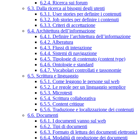
6.2.4. Ricerca sui forum
6.3. Dalla ricerca ai bisogni degli utenti
6.3.1. User stories per definire i contenuti
6.3.2. Job stories per definire i contenuti
6.3.3. Criteri di accettazione
6.4. Architettura dell’informazione
6.4.1. Definire l’architettura dell’informazione
6.4.2. Alberatura
6.4.3. Flussi di interazione
6.4.4. Sistemi di navigazione
6.4.5. Tipologie di contenuto (content type)
6.4.6. Ontologie e standard
6.4.7. Vocabolari controllati e tassonomie
6.5. Scrittura e linguaggio
6.5.1. Come leggono le persone sul web
6.5.2. Le regole per un linguaggio semplice
6.5.3. Microtesti
6.5.4. Scrittura collaborativa
6.5.5. Content critique
6.5.6. Traduzione e localizzazione dei contenuti
6.6. Documenti
6.6.1. I documenti vanno sul web
6.6.2. Tipi di documenti
6.6.3. Formato di lettura dei documenti elettronici
6.6.4. Modalità di produzione dei documenti