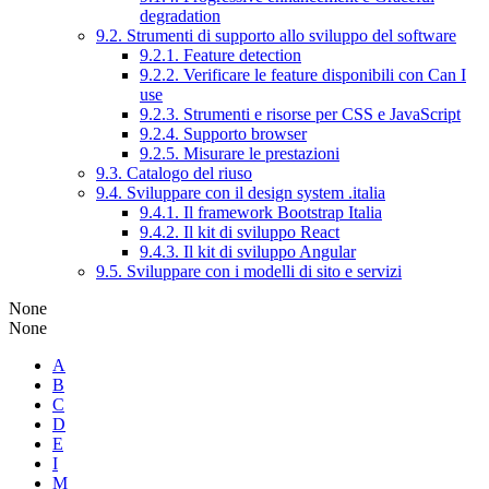
degradation
9.2. Strumenti di supporto allo sviluppo del software
9.2.1. Feature detection
9.2.2. Verificare le feature disponibili con Can I
use
9.2.3. Strumenti e risorse per CSS e JavaScript
9.2.4. Supporto browser
9.2.5. Misurare le prestazioni
9.3. Catalogo del riuso
9.4. Sviluppare con il design system .italia
9.4.1. Il framework Bootstrap Italia
9.4.2. Il kit di sviluppo React
9.4.3. Il kit di sviluppo Angular
9.5. Sviluppare con i modelli di sito e servizi
None
None
A
B
C
D
E
I
M