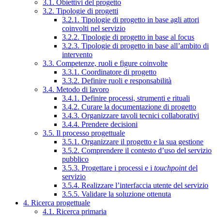
3.1. Obiettivi del progetto
3.2. Tipologie di progetti
3.2.1. Tipologie di progetto in base agli attori
coinvolti nel servizio
3.2.2. Tipologie di progetto in base al focus
3.2.3. Tipologie di progetto in base all’ambito di
intervento
3.3. Competenze, ruoli e figure coinvolte
3.3.1. Coordinatore di progetto
3.3.2. Definire ruoli e responsabilità
3.4. Metodo di lavoro
3.4.1. Definire processi, strumenti e rituali
3.4.2. Curare la documentazione di progetto
3.4.3. Organizzare tavoli tecnici collaborativi
3.4.4. Prendere decisioni
3.5. Il processo progettuale
3.5.1. Organizzare il progetto e la sua gestione
3.5.2. Comprendere il contesto d’uso del servizio
pubblico
3.5.3. Progettare i processi e i
touchpoint
del
servizio
3.5.4. Realizzare l’interfaccia utente del servizio
3.5.5. Validare la soluzione ottenuta
4. Ricerca progettuale
4.1. Ricerca primaria