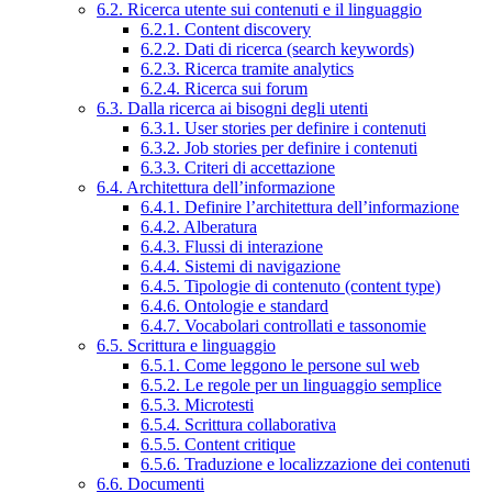
6.2. Ricerca utente sui contenuti e il linguaggio
6.2.1. Content discovery
6.2.2. Dati di ricerca (search keywords)
6.2.3. Ricerca tramite analytics
6.2.4. Ricerca sui forum
6.3. Dalla ricerca ai bisogni degli utenti
6.3.1. User stories per definire i contenuti
6.3.2. Job stories per definire i contenuti
6.3.3. Criteri di accettazione
6.4. Architettura dell’informazione
6.4.1. Definire l’architettura dell’informazione
6.4.2. Alberatura
6.4.3. Flussi di interazione
6.4.4. Sistemi di navigazione
6.4.5. Tipologie di contenuto (content type)
6.4.6. Ontologie e standard
6.4.7. Vocabolari controllati e tassonomie
6.5. Scrittura e linguaggio
6.5.1. Come leggono le persone sul web
6.5.2. Le regole per un linguaggio semplice
6.5.3. Microtesti
6.5.4. Scrittura collaborativa
6.5.5. Content critique
6.5.6. Traduzione e localizzazione dei contenuti
6.6. Documenti