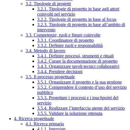
3.2. Tipologie di progetti
3.2.1. Tipologie di progetto in base agli attori
coinvolti nel servizio
3.2.2. Tipologie di progetto in base al focus
3.2.3. Tipologie di progetto in base all’ambito di
intervento
3.3. Competenze, ruoli e figure coinvolte
3.3.1. Coordinatore di progetto
3.3.2. Definire ruoli e responsabilità
3.4. Metodo di lavoro
3.4.1. Definire processi, strumenti e rituali
3.4.2. Curare la documentazione di progetto
3.4.3. Organizzare tavoli tecnici collaborativi
3.4.4. Prendere decisioni
3.5. Il processo progettuale
3.5.1. Organizzare il progetto e la sua gestione
3.5.2. Comprendere il contesto d’uso del servizio
pubblico
3.5.3. Progettare i processi e i
touchpoint
del
servizio
3.5.4. Realizzare l’interfaccia utente del servizio
3.5.5. Validare la soluzione ottenuta
4. Ricerca progettuale
4.1. Ricerca primaria
4.1.1. Interviste