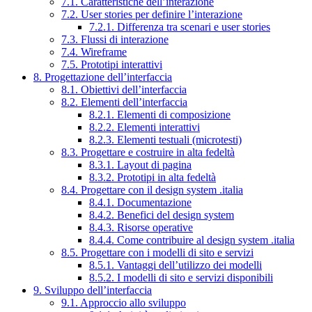
7.1. Caratteristiche dell’interazione
7.2. User stories per definire l’interazione
7.2.1. Differenza tra scenari e user stories
7.3. Flussi di interazione
7.4. Wireframe
7.5. Prototipi interattivi
8. Progettazione dell’interfaccia
8.1. Obiettivi dell’interfaccia
8.2. Elementi dell’interfaccia
8.2.1. Elementi di composizione
8.2.2. Elementi interattivi
8.2.3. Elementi testuali (microtesti)
8.3. Progettare e costruire in alta fedeltà
8.3.1. Layout di pagina
8.3.2. Prototipi in alta fedeltà
8.4. Progettare con il design system .italia
8.4.1. Documentazione
8.4.2. Benefici del design system
8.4.3. Risorse operative
8.4.4. Come contribuire al design system .italia
8.5. Progettare con i modelli di sito e servizi
8.5.1. Vantaggi dell’utilizzo dei modelli
8.5.2. I modelli di sito e servizi disponibili
9. Sviluppo dell’interfaccia
9.1. Approccio allo sviluppo