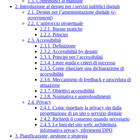
1.3. Contribuisci al manuale
2. Introduzione al design per i servizi pubblici digitali
2.1. Design per l’amministrazione digitale (
e-
government
)
2.2. L’approccio progettuale
2.2.1. Buone pratiche
2.2.2. Principi
2.3. Accessibilità
2.3.1. Definizione
2.3.2. Accessibilità by design
2.3.3. Principi per l’accessibilità
2.3.4. Linee guida e criteri di successo
2.3.5. Come rilasciare una dichiarazione di
accessibilità
2.3.6. Meccanismo di feedback e procedura di
attuazione
2.3.7. Obiettivi accessibilità
2.3.8. Normativa e approfondimenti
2.4. Privacy
2.4.1. Come rispettare la privacy sin dalla
progettazione di un sito o servizio digitale
2.4.2. Richiedi il consenso quando necessario
2.4.3. Le basi del sito web: architettura,
informativa privacy, riferimenti DPO
3. Pianificazione, gestione e strategia