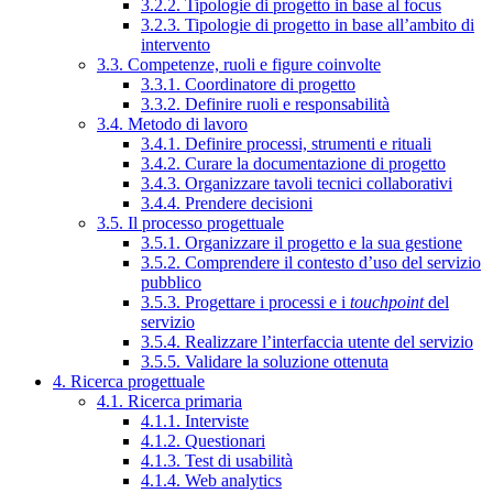
3.2.2. Tipologie di progetto in base al focus
3.2.3. Tipologie di progetto in base all’ambito di
intervento
3.3. Competenze, ruoli e figure coinvolte
3.3.1. Coordinatore di progetto
3.3.2. Definire ruoli e responsabilità
3.4. Metodo di lavoro
3.4.1. Definire processi, strumenti e rituali
3.4.2. Curare la documentazione di progetto
3.4.3. Organizzare tavoli tecnici collaborativi
3.4.4. Prendere decisioni
3.5. Il processo progettuale
3.5.1. Organizzare il progetto e la sua gestione
3.5.2. Comprendere il contesto d’uso del servizio
pubblico
3.5.3. Progettare i processi e i
touchpoint
del
servizio
3.5.4. Realizzare l’interfaccia utente del servizio
3.5.5. Validare la soluzione ottenuta
4. Ricerca progettuale
4.1. Ricerca primaria
4.1.1. Interviste
4.1.2. Questionari
4.1.3. Test di usabilità
4.1.4. Web analytics