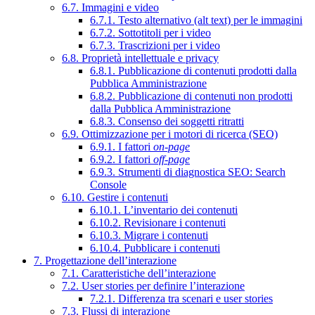
6.7. Immagini e video
6.7.1. Testo alternativo (alt text) per le immagini
6.7.2. Sottotitoli per i video
6.7.3. Trascrizioni per i video
6.8. Proprietà intellettuale e privacy
6.8.1. Pubblicazione di contenuti prodotti dalla
Pubblica Amministrazione
6.8.2. Pubblicazione di contenuti non prodotti
dalla Pubblica Amministrazione
6.8.3. Consenso dei soggetti ritratti
6.9. Ottimizzazione per i motori di ricerca (SEO)
6.9.1. I fattori
on-page
6.9.2. I fattori
off-page
6.9.3. Strumenti di diagnostica SEO: Search
Console
6.10. Gestire i contenuti
6.10.1. L’inventario dei contenuti
6.10.2. Revisionare i contenuti
6.10.3. Migrare i contenuti
6.10.4. Pubblicare i contenuti
7. Progettazione dell’interazione
7.1. Caratteristiche dell’interazione
7.2. User stories per definire l’interazione
7.2.1. Differenza tra scenari e user stories
7.3. Flussi di interazione