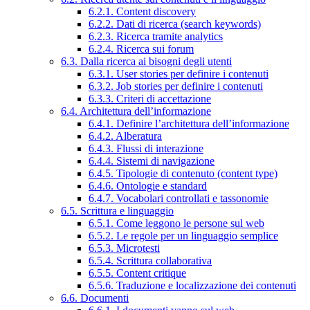
6.2.1. Content discovery
6.2.2. Dati di ricerca (search keywords)
6.2.3. Ricerca tramite analytics
6.2.4. Ricerca sui forum
6.3. Dalla ricerca ai bisogni degli utenti
6.3.1. User stories per definire i contenuti
6.3.2. Job stories per definire i contenuti
6.3.3. Criteri di accettazione
6.4. Architettura dell’informazione
6.4.1. Definire l’architettura dell’informazione
6.4.2. Alberatura
6.4.3. Flussi di interazione
6.4.4. Sistemi di navigazione
6.4.5. Tipologie di contenuto (content type)
6.4.6. Ontologie e standard
6.4.7. Vocabolari controllati e tassonomie
6.5. Scrittura e linguaggio
6.5.1. Come leggono le persone sul web
6.5.2. Le regole per un linguaggio semplice
6.5.3. Microtesti
6.5.4. Scrittura collaborativa
6.5.5. Content critique
6.5.6. Traduzione e localizzazione dei contenuti
6.6. Documenti