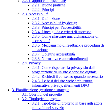
2.2. L’approccio progettuale
2.2.1. Buone pratiche
2.2.2. Principi
2.3. Accessibilità
2.3.1. Definizione
2.3.2. Accessibilità by design
2.3.3. Principi per l’accessibilità
2.3.4. Linee guida e criteri di successo
2.3.5. Come rilasciare una dichiarazione di
accessibilità
2.3.6. Meccanismo di feedback e procedura di
attuazione
2.3.7. Obiettivi accessibilità
2.3.8. Normativa e approfondimenti
2.4. Privacy
2.4.1. Come rispettare la privacy sin dalla
progettazione di un sito o servizio digitale
2.4.2. Richiedi il consenso quando necessario
2.4.3. Le basi del sito web: architettura,
informativa privacy, riferimenti DPO
3. Pianificazione, gestione e strategia
3.1. Obiettivi del progetto
3.2. Tipologie di progetti
3.2.1. Tipologie di progetto in base agli attori
coinvolti nel servizio