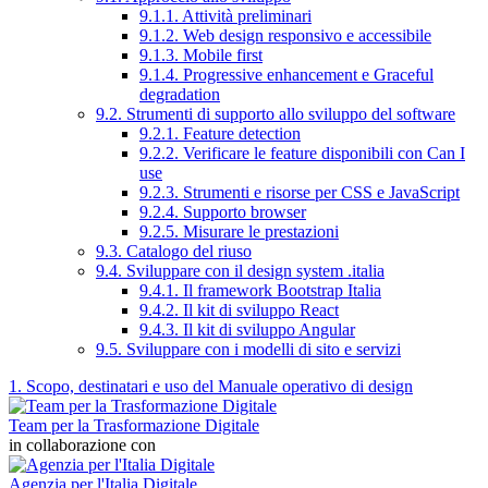
9.1.1. Attività preliminari
9.1.2. Web design responsivo e accessibile
9.1.3. Mobile first
9.1.4. Progressive enhancement e Graceful
degradation
9.2. Strumenti di supporto allo sviluppo del software
9.2.1. Feature detection
9.2.2. Verificare le feature disponibili con Can I
use
9.2.3. Strumenti e risorse per CSS e JavaScript
9.2.4. Supporto browser
9.2.5. Misurare le prestazioni
9.3. Catalogo del riuso
9.4. Sviluppare con il design system .italia
9.4.1. Il framework Bootstrap Italia
9.4.2. Il kit di sviluppo React
9.4.3. Il kit di sviluppo Angular
9.5. Sviluppare con i modelli di sito e servizi
1. Scopo, destinatari e uso del Manuale operativo di design
Team per la Trasformazione Digitale
in collaborazione con
Agenzia per l'Italia Digitale