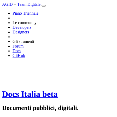
AGID
+
Team Digitale
Piano Triennale
Le community
Developers
Designers
Gli strumenti
Forum
Docs
GitHub
Docs Italia
beta
Documenti pubblici, digitali.