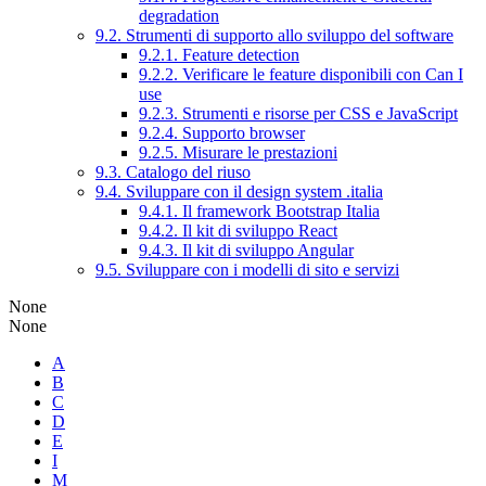
degradation
9.2. Strumenti di supporto allo sviluppo del software
9.2.1. Feature detection
9.2.2. Verificare le feature disponibili con Can I
use
9.2.3. Strumenti e risorse per CSS e JavaScript
9.2.4. Supporto browser
9.2.5. Misurare le prestazioni
9.3. Catalogo del riuso
9.4. Sviluppare con il design system .italia
9.4.1. Il framework Bootstrap Italia
9.4.2. Il kit di sviluppo React
9.4.3. Il kit di sviluppo Angular
9.5. Sviluppare con i modelli di sito e servizi
None
None
A
B
C
D
E
I
M