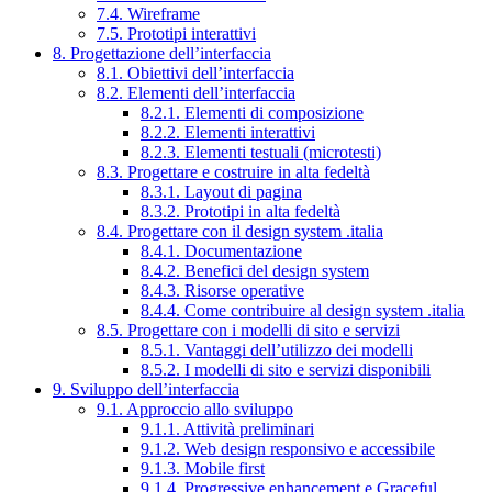
7.4. Wireframe
7.5. Prototipi interattivi
8. Progettazione dell’interfaccia
8.1. Obiettivi dell’interfaccia
8.2. Elementi dell’interfaccia
8.2.1. Elementi di composizione
8.2.2. Elementi interattivi
8.2.3. Elementi testuali (microtesti)
8.3. Progettare e costruire in alta fedeltà
8.3.1. Layout di pagina
8.3.2. Prototipi in alta fedeltà
8.4. Progettare con il design system .italia
8.4.1. Documentazione
8.4.2. Benefici del design system
8.4.3. Risorse operative
8.4.4. Come contribuire al design system .italia
8.5. Progettare con i modelli di sito e servizi
8.5.1. Vantaggi dell’utilizzo dei modelli
8.5.2. I modelli di sito e servizi disponibili
9. Sviluppo dell’interfaccia
9.1. Approccio allo sviluppo
9.1.1. Attività preliminari
9.1.2. Web design responsivo e accessibile
9.1.3. Mobile first
9.1.4. Progressive enhancement e Graceful