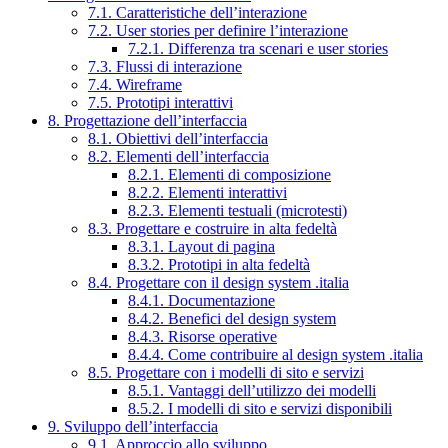
7.1. Caratteristiche dell’interazione
7.2. User stories per definire l’interazione
7.2.1. Differenza tra scenari e user stories
7.3. Flussi di interazione
7.4. Wireframe
7.5. Prototipi interattivi
8. Progettazione dell’interfaccia
8.1. Obiettivi dell’interfaccia
8.2. Elementi dell’interfaccia
8.2.1. Elementi di composizione
8.2.2. Elementi interattivi
8.2.3. Elementi testuali (microtesti)
8.3. Progettare e costruire in alta fedeltà
8.3.1. Layout di pagina
8.3.2. Prototipi in alta fedeltà
8.4. Progettare con il design system .italia
8.4.1. Documentazione
8.4.2. Benefici del design system
8.4.3. Risorse operative
8.4.4. Come contribuire al design system .italia
8.5. Progettare con i modelli di sito e servizi
8.5.1. Vantaggi dell’utilizzo dei modelli
8.5.2. I modelli di sito e servizi disponibili
9. Sviluppo dell’interfaccia
9.1. Approccio allo sviluppo