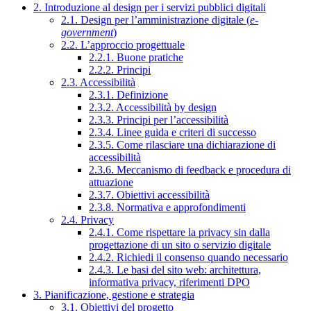
2. Introduzione al design per i servizi pubblici digitali
2.1. Design per l’amministrazione digitale (
e-
government
)
2.2. L’approccio progettuale
2.2.1. Buone pratiche
2.2.2. Principi
2.3. Accessibilità
2.3.1. Definizione
2.3.2. Accessibilità by design
2.3.3. Principi per l’accessibilità
2.3.4. Linee guida e criteri di successo
2.3.5. Come rilasciare una dichiarazione di
accessibilità
2.3.6. Meccanismo di feedback e procedura di
attuazione
2.3.7. Obiettivi accessibilità
2.3.8. Normativa e approfondimenti
2.4. Privacy
2.4.1. Come rispettare la privacy sin dalla
progettazione di un sito o servizio digitale
2.4.2. Richiedi il consenso quando necessario
2.4.3. Le basi del sito web: architettura,
informativa privacy, riferimenti DPO
3. Pianificazione, gestione e strategia
3.1. Obiettivi del progetto