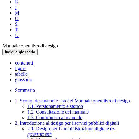
E
I
M
O
S
T
U
Manuale operativo di design
indici e glossario
contenuti
figure
tabelle
glossario
Sommario
1. Scopo, destinatari e uso del Manuale operativo di design
1.1. Versionamento e storico
1.2. Consultazione del manuale
1.3. Contribuisci al manuale
2. Introduzione al design per i servizi pubblici digitali
2.1. Design per l’amministrazione digitale (
e-
government
)