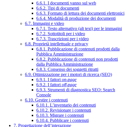
6.6.1. I documenti vanno sul web
6.6.2. Tipi di documenti
6.6.3. Formato di lettura dei documenti elettronici
6.6.4. Modalità di produzione dei documenti
6.7. Immagini e video
6.7.1. Testo alternativo (alt text) per le immagini
6.7.2. Sottotitoli per i video
6.7.3. Trascrizioni per i video
6.8. Proprietà intellettuale e privacy
6.8.1. Pubblicazione di contenuti prodotti dalla
Pubblica Amministrazione
6.8.2. Pubblicazione di contenuti non prodotti
dalla Pubblica Amministrazione
6.8.3. Consenso dei soggetti ritratti
6.9. Ottimizzazione per i motori di ricerca (SEO)
6.9.1. I fattori
on-page
6.9.2. I fattori
off-page
6.9.3. Strumenti di diagnostica SEO: Search
Console
6.10. Gestire i contenuti
6.10.1. L’inventario dei contenuti
6.10.2. Revisionare i contenuti
6.10.3. Migrare i contenuti
6.10.4. Pubblicare i contenuti
7. Progettazione dell’interazione