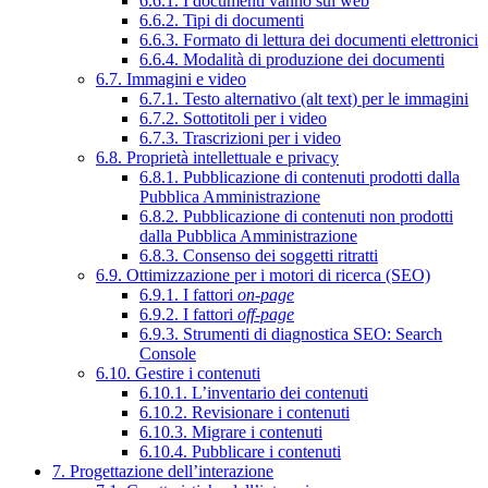
6.6.1. I documenti vanno sul web
6.6.2. Tipi di documenti
6.6.3. Formato di lettura dei documenti elettronici
6.6.4. Modalità di produzione dei documenti
6.7. Immagini e video
6.7.1. Testo alternativo (alt text) per le immagini
6.7.2. Sottotitoli per i video
6.7.3. Trascrizioni per i video
6.8. Proprietà intellettuale e privacy
6.8.1. Pubblicazione di contenuti prodotti dalla
Pubblica Amministrazione
6.8.2. Pubblicazione di contenuti non prodotti
dalla Pubblica Amministrazione
6.8.3. Consenso dei soggetti ritratti
6.9. Ottimizzazione per i motori di ricerca (SEO)
6.9.1. I fattori
on-page
6.9.2. I fattori
off-page
6.9.3. Strumenti di diagnostica SEO: Search
Console
6.10. Gestire i contenuti
6.10.1. L’inventario dei contenuti
6.10.2. Revisionare i contenuti
6.10.3. Migrare i contenuti
6.10.4. Pubblicare i contenuti
7. Progettazione dell’interazione