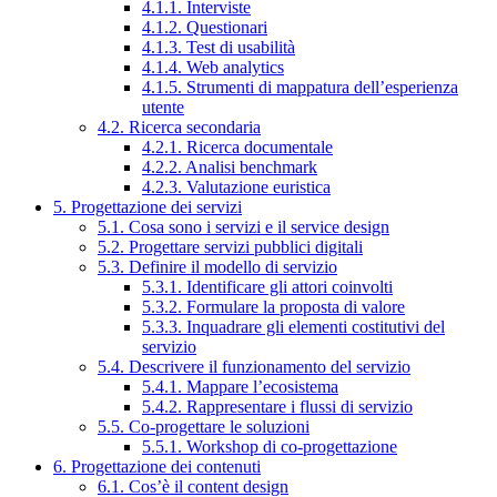
4.1.1. Interviste
4.1.2. Questionari
4.1.3. Test di usabilità
4.1.4. Web analytics
4.1.5. Strumenti di mappatura dell’esperienza
utente
4.2. Ricerca secondaria
4.2.1. Ricerca documentale
4.2.2. Analisi benchmark
4.2.3. Valutazione euristica
5. Progettazione dei servizi
5.1. Cosa sono i servizi e il service design
5.2. Progettare servizi pubblici digitali
5.3. Definire il modello di servizio
5.3.1. Identificare gli attori coinvolti
5.3.2. Formulare la proposta di valore
5.3.3. Inquadrare gli elementi costitutivi del
servizio
5.4. Descrivere il funzionamento del servizio
5.4.1. Mappare l’ecosistema
5.4.2. Rappresentare i flussi di servizio
5.5. Co-progettare le soluzioni
5.5.1. Workshop di co-progettazione
6. Progettazione dei contenuti
6.1. Cos’è il content design