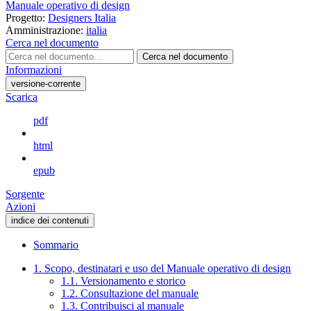
Manuale operativo di design
Progetto:
Designers Italia
Amministrazione:
italia
Cerca nel documento
Cerca nel documento
Informazioni
versione-corrente
Scarica
pdf
html
epub
Sorgente
Azioni
indice dei contenuti
Sommario
1. Scopo, destinatari e uso del Manuale operativo di design
1.1. Versionamento e storico
1.2. Consultazione del manuale
1.3. Contribuisci al manuale