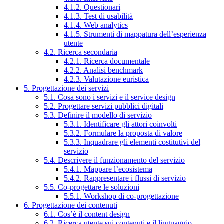
4.1.2. Questionari
4.1.3. Test di usabilità
4.1.4. Web analytics
4.1.5. Strumenti di mappatura dell’esperienza
utente
4.2. Ricerca secondaria
4.2.1. Ricerca documentale
4.2.2. Analisi benchmark
4.2.3. Valutazione euristica
5. Progettazione dei servizi
5.1. Cosa sono i servizi e il service design
5.2. Progettare servizi pubblici digitali
5.3. Definire il modello di servizio
5.3.1. Identificare gli attori coinvolti
5.3.2. Formulare la proposta di valore
5.3.3. Inquadrare gli elementi costitutivi del
servizio
5.4. Descrivere il funzionamento del servizio
5.4.1. Mappare l’ecosistema
5.4.2. Rappresentare i flussi di servizio
5.5. Co-progettare le soluzioni
5.5.1. Workshop di co-progettazione
6. Progettazione dei contenuti
6.1. Cos’è il content design
6.2. Ricerca utente sui contenuti e il linguaggio