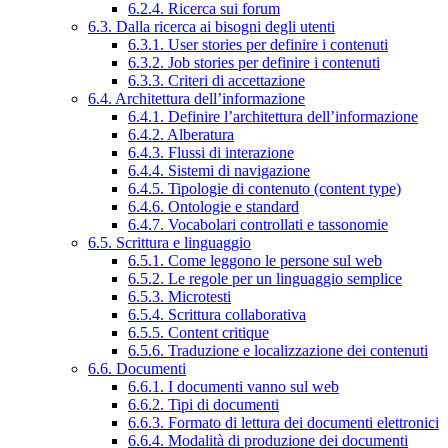
6.2.4. Ricerca sui forum
6.3. Dalla ricerca ai bisogni degli utenti
6.3.1. User stories per definire i contenuti
6.3.2. Job stories per definire i contenuti
6.3.3. Criteri di accettazione
6.4. Architettura dell’informazione
6.4.1. Definire l’architettura dell’informazione
6.4.2. Alberatura
6.4.3. Flussi di interazione
6.4.4. Sistemi di navigazione
6.4.5. Tipologie di contenuto (content type)
6.4.6. Ontologie e standard
6.4.7. Vocabolari controllati e tassonomie
6.5. Scrittura e linguaggio
6.5.1. Come leggono le persone sul web
6.5.2. Le regole per un linguaggio semplice
6.5.3. Microtesti
6.5.4. Scrittura collaborativa
6.5.5. Content critique
6.5.6. Traduzione e localizzazione dei contenuti
6.6. Documenti
6.6.1. I documenti vanno sul web
6.6.2. Tipi di documenti
6.6.3. Formato di lettura dei documenti elettronici
6.6.4. Modalità di produzione dei documenti