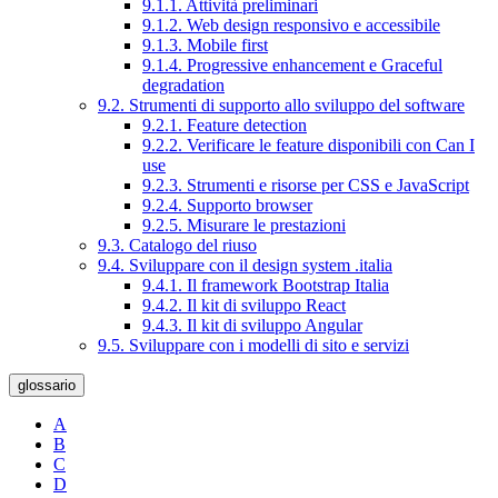
9.1.1. Attività preliminari
9.1.2. Web design responsivo e accessibile
9.1.3. Mobile first
9.1.4. Progressive enhancement e Graceful
degradation
9.2. Strumenti di supporto allo sviluppo del software
9.2.1. Feature detection
9.2.2. Verificare le feature disponibili con Can I
use
9.2.3. Strumenti e risorse per CSS e JavaScript
9.2.4. Supporto browser
9.2.5. Misurare le prestazioni
9.3. Catalogo del riuso
9.4. Sviluppare con il design system .italia
9.4.1. Il framework Bootstrap Italia
9.4.2. Il kit di sviluppo React
9.4.3. Il kit di sviluppo Angular
9.5. Sviluppare con i modelli di sito e servizi
glossario
A
B
C
D