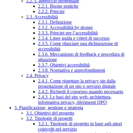
2.2. L’approccio progettuale
2.2.1. Buone pratiche
2.2.2. Principi
2.3. Accessibilità
2.3.1. Definizione
2.3.2. Accessibilità by design
2.3.3. Principi per l’accessibilità
2.3.4. Linee guida e criteri di successo
2.3.5. Come rilasciare una dichiarazione di
accessibilità
2.3.6. Meccanismo di feedback e procedura di
attuazione
2.3.7. Obiettivi accessibilità
2.3.8. Normativa e approfondimenti
2.4. Privacy
2.4.1. Come rispettare la privacy sin dalla
progettazione di un sito o servizio digitale
2.4.2. Richiedi il consenso quando necessario
2.4.3. Le basi del sito web: architettura,
informativa privacy, riferimenti DPO
3. Pianificazione, gestione e strategia
3.1. Obiettivi del progetto
3.2. Tipologie di progetti
3.2.1. Tipologie di progetto in base agli attori
coinvolti nel servizio