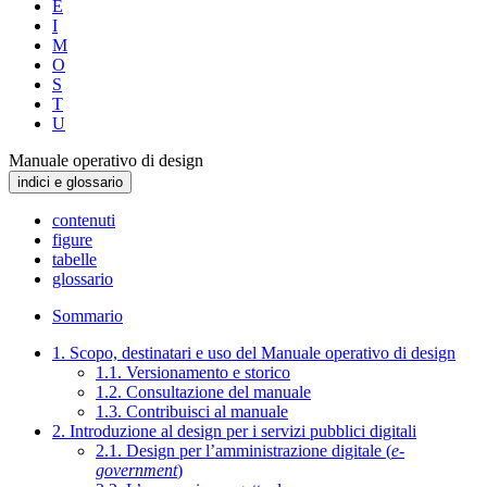
E
I
M
O
S
T
U
Manuale operativo di design
indici e glossario
contenuti
figure
tabelle
glossario
Sommario
1. Scopo, destinatari e uso del Manuale operativo di design
1.1. Versionamento e storico
1.2. Consultazione del manuale
1.3. Contribuisci al manuale
2. Introduzione al design per i servizi pubblici digitali
2.1. Design per l’amministrazione digitale (
e-
government
)