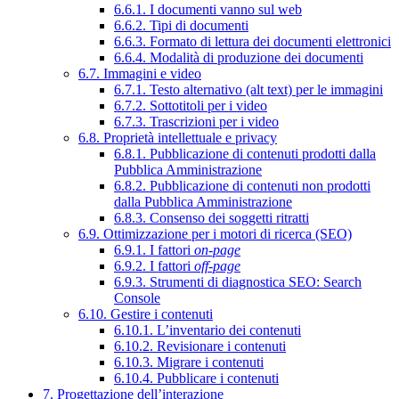
6.6.1. I documenti vanno sul web
6.6.2. Tipi di documenti
6.6.3. Formato di lettura dei documenti elettronici
6.6.4. Modalità di produzione dei documenti
6.7. Immagini e video
6.7.1. Testo alternativo (alt text) per le immagini
6.7.2. Sottotitoli per i video
6.7.3. Trascrizioni per i video
6.8. Proprietà intellettuale e privacy
6.8.1. Pubblicazione di contenuti prodotti dalla
Pubblica Amministrazione
6.8.2. Pubblicazione di contenuti non prodotti
dalla Pubblica Amministrazione
6.8.3. Consenso dei soggetti ritratti
6.9. Ottimizzazione per i motori di ricerca (SEO)
6.9.1. I fattori
on-page
6.9.2. I fattori
off-page
6.9.3. Strumenti di diagnostica SEO: Search
Console
6.10. Gestire i contenuti
6.10.1. L’inventario dei contenuti
6.10.2. Revisionare i contenuti
6.10.3. Migrare i contenuti
6.10.4. Pubblicare i contenuti
7. Progettazione dell’interazione