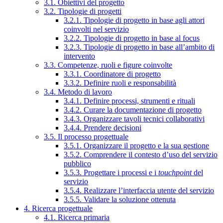
3.1. Obiettivi del progetto
3.2. Tipologie di progetti
3.2.1. Tipologie di progetto in base agli attori
coinvolti nel servizio
3.2.2. Tipologie di progetto in base al focus
3.2.3. Tipologie di progetto in base all’ambito di
intervento
3.3. Competenze, ruoli e figure coinvolte
3.3.1. Coordinatore di progetto
3.3.2. Definire ruoli e responsabilità
3.4. Metodo di lavoro
3.4.1. Definire processi, strumenti e rituali
3.4.2. Curare la documentazione di progetto
3.4.3. Organizzare tavoli tecnici collaborativi
3.4.4. Prendere decisioni
3.5. Il processo progettuale
3.5.1. Organizzare il progetto e la sua gestione
3.5.2. Comprendere il contesto d’uso del servizio
pubblico
3.5.3. Progettare i processi e i
touchpoint
del
servizio
3.5.4. Realizzare l’interfaccia utente del servizio
3.5.5. Validare la soluzione ottenuta
4. Ricerca progettuale
4.1. Ricerca primaria