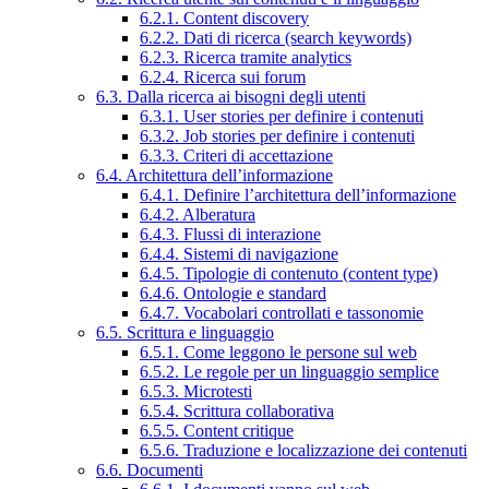
6.2.1. Content discovery
6.2.2. Dati di ricerca (search keywords)
6.2.3. Ricerca tramite analytics
6.2.4. Ricerca sui forum
6.3. Dalla ricerca ai bisogni degli utenti
6.3.1. User stories per definire i contenuti
6.3.2. Job stories per definire i contenuti
6.3.3. Criteri di accettazione
6.4. Architettura dell’informazione
6.4.1. Definire l’architettura dell’informazione
6.4.2. Alberatura
6.4.3. Flussi di interazione
6.4.4. Sistemi di navigazione
6.4.5. Tipologie di contenuto (content type)
6.4.6. Ontologie e standard
6.4.7. Vocabolari controllati e tassonomie
6.5. Scrittura e linguaggio
6.5.1. Come leggono le persone sul web
6.5.2. Le regole per un linguaggio semplice
6.5.3. Microtesti
6.5.4. Scrittura collaborativa
6.5.5. Content critique
6.5.6. Traduzione e localizzazione dei contenuti
6.6. Documenti