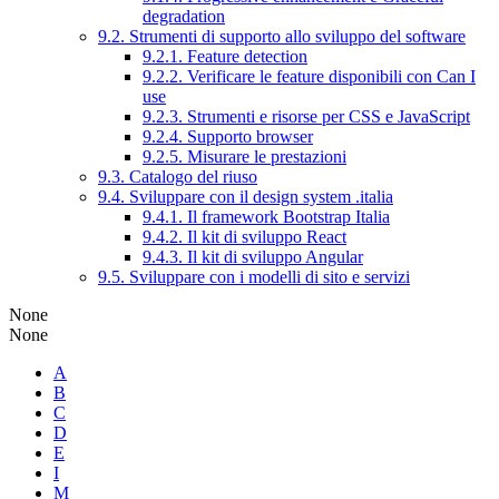
degradation
9.2. Strumenti di supporto allo sviluppo del software
9.2.1. Feature detection
9.2.2. Verificare le feature disponibili con Can I
use
9.2.3. Strumenti e risorse per CSS e JavaScript
9.2.4. Supporto browser
9.2.5. Misurare le prestazioni
9.3. Catalogo del riuso
9.4. Sviluppare con il design system .italia
9.4.1. Il framework Bootstrap Italia
9.4.2. Il kit di sviluppo React
9.4.3. Il kit di sviluppo Angular
9.5. Sviluppare con i modelli di sito e servizi
None
None
A
B
C
D
E
I
M