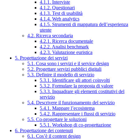
4.1.1. Interviste
4.1.2. Questionari
4.1.3. Test di usabilità
4.1.4. Web analytics
4.1.5. Strumenti di mappatura dell’esperienza
utente
4.2. Ricerca secondaria
4.2.1. Ricerca documentale
4.2.2. Analisi benchmark
4.2.3. Valutazione euristica
5. Progettazione dei servizi
5.1. Cosa sono i servizi e il service design
5.2. Progettare servizi pubblici digitali
5.3. Definire il modello di servizio
5.3.1. Identificare gli attori coinvolti
5.3.2. Formulare la proposta di valore
5.3.3. Inquadrare gli elementi costitutivi del
servizio
5.4. Descrivere il funzionamento del servizio
5.4.1. Mappare l’ecosistema
5.4.2. Rappresentare i flussi di servizio
5.5. Co-progettare le soluzioni
5.5.1. Workshop di co-progettazione
6. Progettazione dei contenuti
6.1. Cos’è il content design