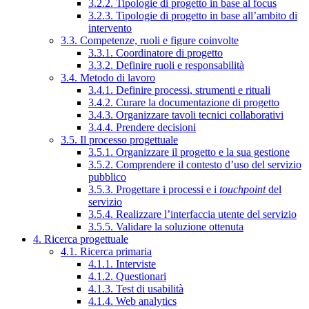
3.2.2. Tipologie di progetto in base al focus
3.2.3. Tipologie di progetto in base all’ambito di
intervento
3.3. Competenze, ruoli e figure coinvolte
3.3.1. Coordinatore di progetto
3.3.2. Definire ruoli e responsabilità
3.4. Metodo di lavoro
3.4.1. Definire processi, strumenti e rituali
3.4.2. Curare la documentazione di progetto
3.4.3. Organizzare tavoli tecnici collaborativi
3.4.4. Prendere decisioni
3.5. Il processo progettuale
3.5.1. Organizzare il progetto e la sua gestione
3.5.2. Comprendere il contesto d’uso del servizio
pubblico
3.5.3. Progettare i processi e i
touchpoint
del
servizio
3.5.4. Realizzare l’interfaccia utente del servizio
3.5.5. Validare la soluzione ottenuta
4. Ricerca progettuale
4.1. Ricerca primaria
4.1.1. Interviste
4.1.2. Questionari
4.1.3. Test di usabilità
4.1.4. Web analytics