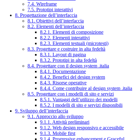
7.4. Wireframe
7.5. Prototipi interattivi
8. Progettazione dell’interfaccia
8.1. Obiettivi dell’interfaccia
8.2. Elementi dell’interfaccia
8.2.1. Elementi di composizione
8.2.2. Elementi interattivi
8.2.3. Elementi testuali (microtesti)
8.3. Progettare e costruire in alta fedeltà
8.3.1. Layout di pagina
8.3.2. Prototipi in alta fedeltà
8.4. Progettare con il design system .italia
8.4.1. Documentazione
8.4.2. Benefici del design system
8.4.3. Risorse operative
8.4.4. Come contribuire al design system .italia
8.5. Progettare con i modelli di sito e servizi
8.5.1. Vantaggi dell’utilizzo dei modelli
8.5.2. I modelli di sito e servizi disponibili
9. Sviluppo dell’interfaccia
9.1. Approccio allo sviluppo
9.1.1. Attività preliminari
9.1.2. Web design responsivo e accessibile
9.1.3. Mobile first
9.1.4. Progressive enhancement e Graceful