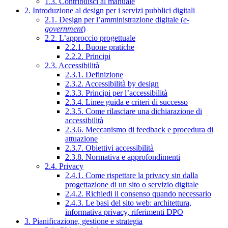
1.3. Contribuisci al manuale
2. Introduzione al design per i servizi pubblici digitali
2.1. Design per l’amministrazione digitale (
e-
government
)
2.2. L’approccio progettuale
2.2.1. Buone pratiche
2.2.2. Principi
2.3. Accessibilità
2.3.1. Definizione
2.3.2. Accessibilità by design
2.3.3. Principi per l’accessibilità
2.3.4. Linee guida e criteri di successo
2.3.5. Come rilasciare una dichiarazione di
accessibilità
2.3.6. Meccanismo di feedback e procedura di
attuazione
2.3.7. Obiettivi accessibilità
2.3.8. Normativa e approfondimenti
2.4. Privacy
2.4.1. Come rispettare la privacy sin dalla
progettazione di un sito o servizio digitale
2.4.2. Richiedi il consenso quando necessario
2.4.3. Le basi del sito web: architettura,
informativa privacy, riferimenti DPO
3. Pianificazione, gestione e strategia