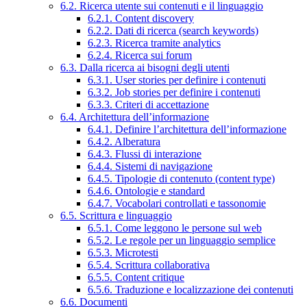
6.2. Ricerca utente sui contenuti e il linguaggio
6.2.1. Content discovery
6.2.2. Dati di ricerca (search keywords)
6.2.3. Ricerca tramite analytics
6.2.4. Ricerca sui forum
6.3. Dalla ricerca ai bisogni degli utenti
6.3.1. User stories per definire i contenuti
6.3.2. Job stories per definire i contenuti
6.3.3. Criteri di accettazione
6.4. Architettura dell’informazione
6.4.1. Definire l’architettura dell’informazione
6.4.2. Alberatura
6.4.3. Flussi di interazione
6.4.4. Sistemi di navigazione
6.4.5. Tipologie di contenuto (content type)
6.4.6. Ontologie e standard
6.4.7. Vocabolari controllati e tassonomie
6.5. Scrittura e linguaggio
6.5.1. Come leggono le persone sul web
6.5.2. Le regole per un linguaggio semplice
6.5.3. Microtesti
6.5.4. Scrittura collaborativa
6.5.5. Content critique
6.5.6. Traduzione e localizzazione dei contenuti
6.6. Documenti