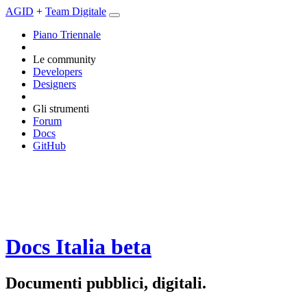
AGID
+
Team Digitale
Piano Triennale
Le community
Developers
Designers
Gli strumenti
Forum
Docs
GitHub
Docs Italia
beta
Documenti pubblici, digitali.