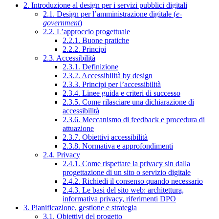
2. Introduzione al design per i servizi pubblici digitali
2.1. Design per l’amministrazione digitale (
e-
government
)
2.2. L’approccio progettuale
2.2.1. Buone pratiche
2.2.2. Principi
2.3. Accessibilità
2.3.1. Definizione
2.3.2. Accessibilità by design
2.3.3. Principi per l’accessibilità
2.3.4. Linee guida e criteri di successo
2.3.5. Come rilasciare una dichiarazione di
accessibilità
2.3.6. Meccanismo di feedback e procedura di
attuazione
2.3.7. Obiettivi accessibilità
2.3.8. Normativa e approfondimenti
2.4. Privacy
2.4.1. Come rispettare la privacy sin dalla
progettazione di un sito o servizio digitale
2.4.2. Richiedi il consenso quando necessario
2.4.3. Le basi del sito web: architettura,
informativa privacy, riferimenti DPO
3. Pianificazione, gestione e strategia
3.1. Obiettivi del progetto