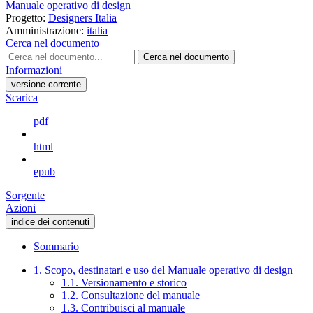
Manuale operativo di design
Progetto:
Designers Italia
Amministrazione:
italia
Cerca nel documento
Cerca nel documento
Informazioni
versione-corrente
Scarica
pdf
html
epub
Sorgente
Azioni
indice dei contenuti
Sommario
1. Scopo, destinatari e uso del Manuale operativo di design
1.1. Versionamento e storico
1.2. Consultazione del manuale
1.3. Contribuisci al manuale