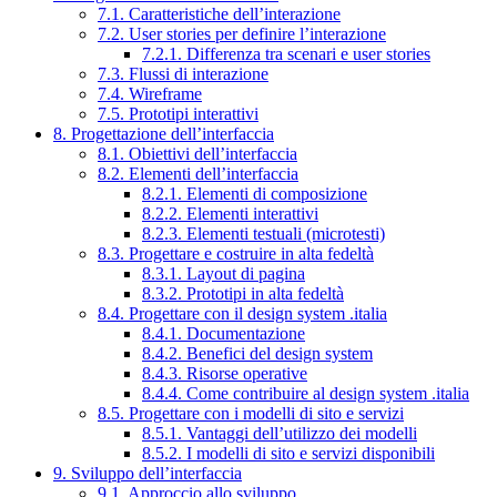
7.1. Caratteristiche dell’interazione
7.2. User stories per definire l’interazione
7.2.1. Differenza tra scenari e user stories
7.3. Flussi di interazione
7.4. Wireframe
7.5. Prototipi interattivi
8. Progettazione dell’interfaccia
8.1. Obiettivi dell’interfaccia
8.2. Elementi dell’interfaccia
8.2.1. Elementi di composizione
8.2.2. Elementi interattivi
8.2.3. Elementi testuali (microtesti)
8.3. Progettare e costruire in alta fedeltà
8.3.1. Layout di pagina
8.3.2. Prototipi in alta fedeltà
8.4. Progettare con il design system .italia
8.4.1. Documentazione
8.4.2. Benefici del design system
8.4.3. Risorse operative
8.4.4. Come contribuire al design system .italia
8.5. Progettare con i modelli di sito e servizi
8.5.1. Vantaggi dell’utilizzo dei modelli
8.5.2. I modelli di sito e servizi disponibili
9. Sviluppo dell’interfaccia
9.1. Approccio allo sviluppo