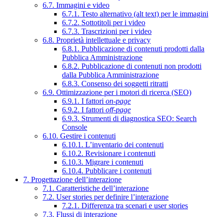
6.7. Immagini e video
6.7.1. Testo alternativo (alt text) per le immagini
6.7.2. Sottotitoli per i video
6.7.3. Trascrizioni per i video
6.8. Proprietà intellettuale e privacy
6.8.1. Pubblicazione di contenuti prodotti dalla
Pubblica Amministrazione
6.8.2. Pubblicazione di contenuti non prodotti
dalla Pubblica Amministrazione
6.8.3. Consenso dei soggetti ritratti
6.9. Ottimizzazione per i motori di ricerca (SEO)
6.9.1. I fattori
on-page
6.9.2. I fattori
off-page
6.9.3. Strumenti di diagnostica SEO: Search
Console
6.10. Gestire i contenuti
6.10.1. L’inventario dei contenuti
6.10.2. Revisionare i contenuti
6.10.3. Migrare i contenuti
6.10.4. Pubblicare i contenuti
7. Progettazione dell’interazione
7.1. Caratteristiche dell’interazione
7.2. User stories per definire l’interazione
7.2.1. Differenza tra scenari e user stories
7.3. Flussi di interazione