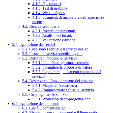
4.1.2. Questionari
4.1.3. Test di usabilità
4.1.4. Web analytics
4.1.5. Strumenti di mappatura dell’esperienza
utente
4.2. Ricerca secondaria
4.2.1. Ricerca documentale
4.2.2. Analisi benchmark
4.2.3. Valutazione euristica
5. Progettazione dei servizi
5.1. Cosa sono i servizi e il service design
5.2. Progettare servizi pubblici digitali
5.3. Definire il modello di servizio
5.3.1. Identificare gli attori coinvolti
5.3.2. Formulare la proposta di valore
5.3.3. Inquadrare gli elementi costitutivi del
servizio
5.4. Descrivere il funzionamento del servizio
5.4.1. Mappare l’ecosistema
5.4.2. Rappresentare i flussi di servizio
5.5. Co-progettare le soluzioni
5.5.1. Workshop di co-progettazione
6. Progettazione dei contenuti
6.1. Cos’è il content design
6.2. Ricerca utente sui contenuti e il linguaggio