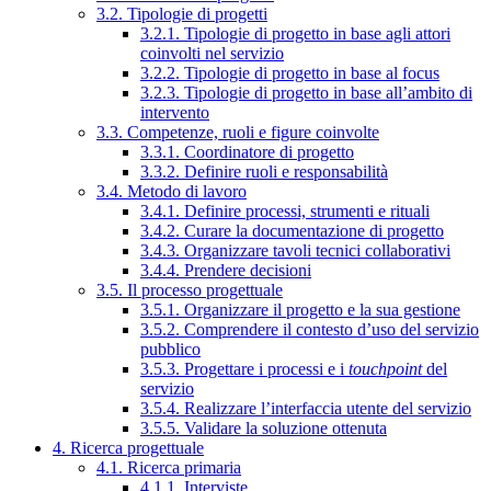
3.2. Tipologie di progetti
3.2.1. Tipologie di progetto in base agli attori
coinvolti nel servizio
3.2.2. Tipologie di progetto in base al focus
3.2.3. Tipologie di progetto in base all’ambito di
intervento
3.3. Competenze, ruoli e figure coinvolte
3.3.1. Coordinatore di progetto
3.3.2. Definire ruoli e responsabilità
3.4. Metodo di lavoro
3.4.1. Definire processi, strumenti e rituali
3.4.2. Curare la documentazione di progetto
3.4.3. Organizzare tavoli tecnici collaborativi
3.4.4. Prendere decisioni
3.5. Il processo progettuale
3.5.1. Organizzare il progetto e la sua gestione
3.5.2. Comprendere il contesto d’uso del servizio
pubblico
3.5.3. Progettare i processi e i
touchpoint
del
servizio
3.5.4. Realizzare l’interfaccia utente del servizio
3.5.5. Validare la soluzione ottenuta
4. Ricerca progettuale
4.1. Ricerca primaria
4.1.1. Interviste