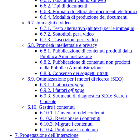
6.6.1. I documenti vanno sul web
6.6.2. Tipi di documenti
6.6.3. Formato di lettura dei documenti elettronici
6.6.4. Modalità di produzione dei documenti
6.7. Immagini e video
6.7.1. Testo alternativo (alt text) per le immagini
6.7.2. Sottotitoli per i video
6.7.3. Trascrizioni per i video
6.8. Proprietà intellettuale e privacy
6.8.1. Pubblicazione di contenuti prodotti dalla
Pubblica Amministrazione
6.8.2. Pubblicazione di contenuti non prodotti
dalla Pubblica Amministrazione
6.8.3. Consenso dei soggetti ritratti
6.9. Ottimizzazione per i motori di ricerca (SEO)
6.9.1. I fattori
on-page
6.9.2. I fattori
off-page
6.9.3. Strumenti di diagnostica SEO: Search
Console
6.10. Gestire i contenuti
6.10.1. L’inventario dei contenuti
6.10.2. Revisionare i contenuti
6.10.3. Migrare i contenuti
6.10.4. Pubblicare i contenuti
7. Progettazione dell’interazione