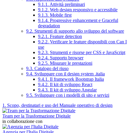
9.1.1. Attività preliminari
9.1.2. Web design responsivo e accessibile
9.1.3. Mobile first
9.1.4. Progressive enhancement e Graceful
degradation
9.2. Strumenti di supporto allo sviluppo del software
9.2.1. Feature detection
9.2.2. Verificare le feature disponibili con Can I
use
9.2.3. Strumenti e risorse per CSS e JavaScript
9.2.4. Supporto browser
9.2.5. Misurare le prestazioni
9.3. Catalogo del riuso
9.4. Sviluppare con il design system .italia
9.4.1. Il framework Bootstrap Italia
9.4.2. Il kit di sviluppo React
9.4.3. Il kit di sviluppo Angular
9.5. Sviluppare con i modelli di sito e servizi
1. Scopo, destinatari e uso del Manuale operativo di design
Team per la Trasformazione Digitale
in collaborazione con
Agenzia per l'Italia Digitale