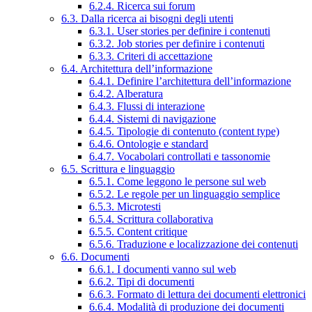
6.2.4. Ricerca sui forum
6.3. Dalla ricerca ai bisogni degli utenti
6.3.1. User stories per definire i contenuti
6.3.2. Job stories per definire i contenuti
6.3.3. Criteri di accettazione
6.4. Architettura dell’informazione
6.4.1. Definire l’architettura dell’informazione
6.4.2. Alberatura
6.4.3. Flussi di interazione
6.4.4. Sistemi di navigazione
6.4.5. Tipologie di contenuto (content type)
6.4.6. Ontologie e standard
6.4.7. Vocabolari controllati e tassonomie
6.5. Scrittura e linguaggio
6.5.1. Come leggono le persone sul web
6.5.2. Le regole per un linguaggio semplice
6.5.3. Microtesti
6.5.4. Scrittura collaborativa
6.5.5. Content critique
6.5.6. Traduzione e localizzazione dei contenuti
6.6. Documenti
6.6.1. I documenti vanno sul web
6.6.2. Tipi di documenti
6.6.3. Formato di lettura dei documenti elettronici
6.6.4. Modalità di produzione dei documenti