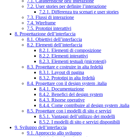
7.1. Caratteristiche dell’interazione
7.2. User stories per definire l’interazione
7.2.1. Differenza tra scenari e user stories
7.3. Flussi di interazione
7.4. Wireframe
7.5. Prototipi interattivi
8. Progettazione dell’interfaccia
8.1. Obiettivi dell’interfaccia
8.2. Elementi dell’interfaccia
8.2.1. Elementi di composizione
8.2.2. Elementi interattivi
8.2.3. Elementi testuali (microtesti)
8.3. Progettare e costruire in alta fedeltà
8.3.1. Layout di pagina
8.3.2. Prototipi in alta fedeltà
8.4. Progettare con il design system .italia
8.4.1. Documentazione
8.4.2. Benefici del design system
8.4.3. Risorse operative
8.4.4. Come contribuire al design system .italia
8.5. Progettare con i modelli di sito e servizi
8.5.1. Vantaggi dell’utilizzo dei modelli
8.5.2. I modelli di sito e servizi disponibili
9. Sviluppo dell’interfaccia
9.1. Approccio allo sviluppo