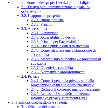
2. Introduzione al design per i servizi pubblici digitali
2.1. Design per l’amministrazione digitale (
e-
government
)
2.2. L’approccio progettuale
2.2.1. Buone pratiche
2.2.2. Principi
2.3. Accessibilità
2.3.1. Definizione
2.3.2. Accessibilità by design
2.3.3. Principi per l’accessibilità
2.3.4. Linee guida e criteri di successo
2.3.5. Come rilasciare una dichiarazione di
accessibilità
2.3.6. Meccanismo di feedback e procedura di
attuazione
2.3.7. Obiettivi accessibilità
2.3.8. Normativa e approfondimenti
2.4. Privacy
2.4.1. Come rispettare la privacy sin dalla
progettazione di un sito o servizio digitale
2.4.2. Richiedi il consenso quando necessario
2.4.3. Le basi del sito web: architettura,
informativa privacy, riferimenti DPO
3. Pianificazione, gestione e strategia
3.1. Obiettivi del progetto