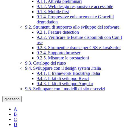
9.1.1. Attività preliminari
9.1.2. Web design responsivo e accessibile
9.1.3. Mobile first
9.1.4. Progressive enhancement e Graceful
degradation
9.2. Strumenti di supporto allo sviluppo del software
9.2.1. Feature detection
9.2.2. Verificare le feature disponibili con Can I
use
9.2.3. Strumenti e risorse per CSS e JavaScript
9.2.4. Supporto browser
9.2.5. Misurare le prestazioni
9.3. Catalogo del riuso
9.4. Sviluppare con il design system .italia
9.4.1. Il framework Bootstrap Italia
9.4.2. Il kit di sviluppo React
9.4.3. Il kit di sviluppo Angular
9.5. Sviluppare con i modelli di sito e servizi
glossario
A
B
C
D