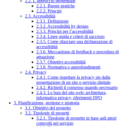
2.2. L’approccio progettuale
2.2.1. Buone pratiche
2.2.2. Principi
2.3. Accessibilità
2.3.1. Definizione
2.3.2. Accessibilità by design
2.3.3. Principi per l’accessibilità
2.3.4. Linee guida e criteri di successo
2.3.5. Come rilasciare una dichiarazione di
accessibilità
2.3.6. Meccanismo di feedback e procedura di
attuazione
2.3.7. Obiettivi accessibilità
2.3.8. Normativa e approfondimenti
2.4. Privacy
2.4.1. Come rispettare la privacy sin dalla
progettazione di un sito o servizio digitale
2.4.2. Richiedi il consenso quando necessario
2.4.3. Le basi del sito web: architettura,
informativa privacy, riferimenti DPO
3. Pianificazione, gestione e strategia
3.1. Obiettivi del progetto
3.2. Tipologie di progetti
3.2.1. Tipologie di progetto in base agli attori
coinvolti nel servizio