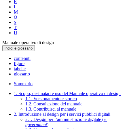
E
I
M
O
S
T
U
Manuale operativo di design
indici e glossario
contenuti
figure
tabelle
glossario
Sommario
1. Scopo, destinatari e uso del Manuale operativo di design
1.1. Versionamento e storico
1.2. Consultazione del manuale
1.3. Contribuisci al manuale
2. Introduzione al design per i servizi pubblici digitali
2.1. Design per l’amministrazione digitale (
e-
government
)