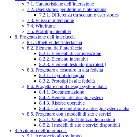
7.1. Caratteristiche dell’interazione
7.2. User stories per definire l’interazione
7.2.1. Differenza tra scenari e user stories
7.3. Flussi di interazione
7.4. Wireframe
7.5. Prototipi interattivi
8. Progettazione dell’interfaccia
8.1. Obiettivi dell’interfaccia
8.2. Elementi dell’interfaccia
8.2.1. Elementi di composizione
8.2.2. Elementi interattivi
8.2.3. Elementi testuali (microtesti)
8.3. Progettare e costruire in alta fedeltà
8.3.1. Layout di pagina
8.3.2. Prototipi in alta fedeltà
8.4. Progettare con il design system .italia
8.4.1. Documentazione
8.4.2. Benefici del design system
8.4.3. Risorse operative
8.4.4. Come contribuire al design system .italia
8.5. Progettare con i modelli di sito e servizi
8.5.1. Vantaggi dell’utilizzo dei modelli
8.5.2. I modelli di sito e servizi disponibili
9. Sviluppo dell’interfaccia
9.1. Approccio allo sviluppo