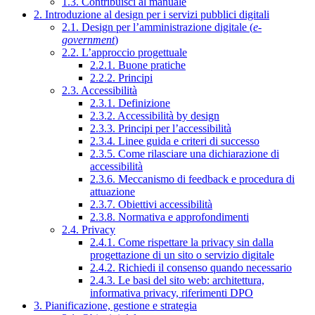
1.3. Contribuisci al manuale
2. Introduzione al design per i servizi pubblici digitali
2.1. Design per l’amministrazione digitale (
e-
government
)
2.2. L’approccio progettuale
2.2.1. Buone pratiche
2.2.2. Principi
2.3. Accessibilità
2.3.1. Definizione
2.3.2. Accessibilità by design
2.3.3. Principi per l’accessibilità
2.3.4. Linee guida e criteri di successo
2.3.5. Come rilasciare una dichiarazione di
accessibilità
2.3.6. Meccanismo di feedback e procedura di
attuazione
2.3.7. Obiettivi accessibilità
2.3.8. Normativa e approfondimenti
2.4. Privacy
2.4.1. Come rispettare la privacy sin dalla
progettazione di un sito o servizio digitale
2.4.2. Richiedi il consenso quando necessario
2.4.3. Le basi del sito web: architettura,
informativa privacy, riferimenti DPO
3. Pianificazione, gestione e strategia