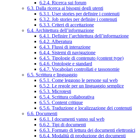
6.2.4. Ricerca sui forum
6.3. Dalla ricerca ai bisogni degli utenti
6.3.1. User stories per definire i contenuti
6.3.2. Job stories per definire i contenuti
6.3.3. Criteri di accettazione
6.4. Architettura dell’informazione
6.4.1. Definire l’architettura dell’informazione
6.4.2. Alberatura
6.4.3. Flussi di interazione
6.4.4. Sistemi di navigazione
6.4.5. Tipologie di contenuto (content type)
6.4.6. Ontologie e standard
6.4.7. Vocabolari controllati e tassonomie
6.5. Scrittura e linguaggio
6.5.1. Come leggono le persone sul web
6.5.2. Le regole per un linguaggio semplice
6.5.3. Microtesti
6.5.4. Scrittura collaborativa
6.5.5. Content critique
6.5.6. Traduzione e localizzazione dei contenuti
6.6. Documenti
6.6.1. I documenti vanno sul web
6.6.2. Tipi di documenti
6.6.3. Formato di lettura dei documenti elettronici
6.6.4. Modalità di produzione dei documenti