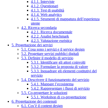
4.1.1. Interviste
4.1.2. Questionari
4.1.3. Test di usabilità
4.1.4. Web analytics
4.1.5. Strumenti di mappatura dell’esperienza
utente
4.2. Ricerca secondaria
4.2.1. Ricerca documentale
4.2.2. Analisi benchmark
4.2.3. Valutazione euristica
5. Progettazione dei servizi
5.1. Cosa sono i servizi e il service design
5.2. Progettare servizi pubblici digitali
5.3. Definire il modello di servizio
5.3.1. Identificare gli attori coinvolti
5.3.2. Formulare la proposta di valore
5.3.3. Inquadrare gli elementi costitutivi del
servizio
5.4. Descrivere il funzionamento del servizio
5.4.1. Mappare l’ecosistema
5.4.2. Rappresentare i flussi di servizio
5.5. Co-progettare le soluzioni
5.5.1. Workshop di co-progettazione
6. Progettazione dei contenuti
6.1. Cos’è il content design