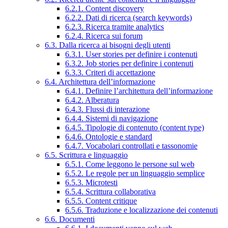
6.2.1. Content discovery
6.2.2. Dati di ricerca (search keywords)
6.2.3. Ricerca tramite analytics
6.2.4. Ricerca sui forum
6.3. Dalla ricerca ai bisogni degli utenti
6.3.1. User stories per definire i contenuti
6.3.2. Job stories per definire i contenuti
6.3.3. Criteri di accettazione
6.4. Architettura dell’informazione
6.4.1. Definire l’architettura dell’informazione
6.4.2. Alberatura
6.4.3. Flussi di interazione
6.4.4. Sistemi di navigazione
6.4.5. Tipologie di contenuto (content type)
6.4.6. Ontologie e standard
6.4.7. Vocabolari controllati e tassonomie
6.5. Scrittura e linguaggio
6.5.1. Come leggono le persone sul web
6.5.2. Le regole per un linguaggio semplice
6.5.3. Microtesti
6.5.4. Scrittura collaborativa
6.5.5. Content critique
6.5.6. Traduzione e localizzazione dei contenuti
6.6. Documenti