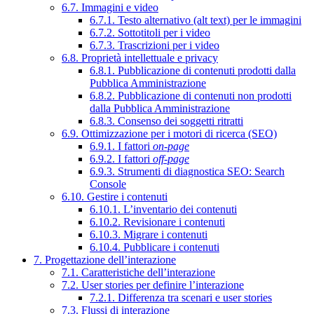
6.7. Immagini e video
6.7.1. Testo alternativo (alt text) per le immagini
6.7.2. Sottotitoli per i video
6.7.3. Trascrizioni per i video
6.8. Proprietà intellettuale e privacy
6.8.1. Pubblicazione di contenuti prodotti dalla
Pubblica Amministrazione
6.8.2. Pubblicazione di contenuti non prodotti
dalla Pubblica Amministrazione
6.8.3. Consenso dei soggetti ritratti
6.9. Ottimizzazione per i motori di ricerca (SEO)
6.9.1. I fattori
on-page
6.9.2. I fattori
off-page
6.9.3. Strumenti di diagnostica SEO: Search
Console
6.10. Gestire i contenuti
6.10.1. L’inventario dei contenuti
6.10.2. Revisionare i contenuti
6.10.3. Migrare i contenuti
6.10.4. Pubblicare i contenuti
7. Progettazione dell’interazione
7.1. Caratteristiche dell’interazione
7.2. User stories per definire l’interazione
7.2.1. Differenza tra scenari e user stories
7.3. Flussi di interazione