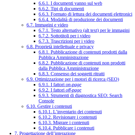
6.6.1. I documenti vanno sul web
6.6.2. Tipi di documenti
6.6.3. Formato di lettura dei documenti elettronici
6.6.4. Modalità di produzione dei documenti
6.7. Immagini e video
6.7.1. Testo alternativo (alt text) per le immagini
6.7.2. Sottotitoli per i video
6.7.3. Trascrizioni per i video
6.8. Proprietà intellettuale e privacy
6.8.1. Pubblicazione di contenuti prodotti dalla
Pubblica Amministrazione
6.8.2. Pubblicazione di contenuti non prodotti
dalla Pubblica Amministrazione
6.8.3. Consenso dei soggetti ritratti
6.9. Ottimizzazione per i motori di ricerca (SEO)
6.9.1. I fattori
on-page
6.9.2. I fattori
off-page
6.9.3. Strumenti di diagnostica SEO: Search
Console
6.10. Gestire i contenuti
6.10.1. L’inventario dei contenuti
6.10.2. Revisionare i contenuti
6.10.3. Migrare i contenuti
6.10.4. Pubblicare i contenuti
7. Progettazione dell’interazione