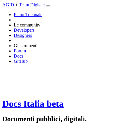
AGID
+
Team Digitale
Piano Triennale
Le community
Developers
Designers
Gli strumenti
Forum
Docs
GitHub
Docs Italia
beta
Documenti pubblici, digitali.