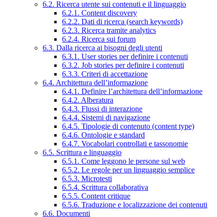
6.2. Ricerca utente sui contenuti e il linguaggio
6.2.1. Content discovery
6.2.2. Dati di ricerca (search keywords)
6.2.3. Ricerca tramite analytics
6.2.4. Ricerca sui forum
6.3. Dalla ricerca ai bisogni degli utenti
6.3.1. User stories per definire i contenuti
6.3.2. Job stories per definire i contenuti
6.3.3. Criteri di accettazione
6.4. Architettura dell’informazione
6.4.1. Definire l’architettura dell’informazione
6.4.2. Alberatura
6.4.3. Flussi di interazione
6.4.4. Sistemi di navigazione
6.4.5. Tipologie di contenuto (content type)
6.4.6. Ontologie e standard
6.4.7. Vocabolari controllati e tassonomie
6.5. Scrittura e linguaggio
6.5.1. Come leggono le persone sul web
6.5.2. Le regole per un linguaggio semplice
6.5.3. Microtesti
6.5.4. Scrittura collaborativa
6.5.5. Content critique
6.5.6. Traduzione e localizzazione dei contenuti
6.6. Documenti