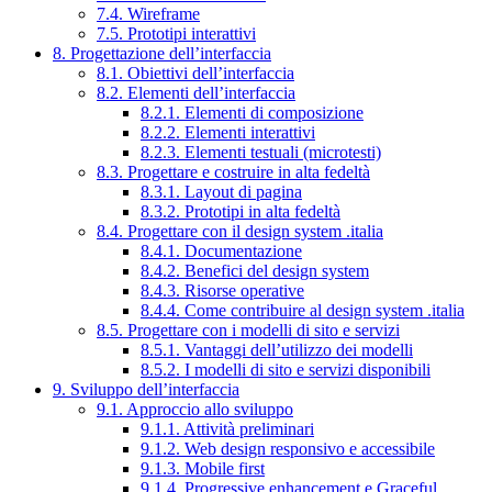
7.4. Wireframe
7.5. Prototipi interattivi
8. Progettazione dell’interfaccia
8.1. Obiettivi dell’interfaccia
8.2. Elementi dell’interfaccia
8.2.1. Elementi di composizione
8.2.2. Elementi interattivi
8.2.3. Elementi testuali (microtesti)
8.3. Progettare e costruire in alta fedeltà
8.3.1. Layout di pagina
8.3.2. Prototipi in alta fedeltà
8.4. Progettare con il design system .italia
8.4.1. Documentazione
8.4.2. Benefici del design system
8.4.3. Risorse operative
8.4.4. Come contribuire al design system .italia
8.5. Progettare con i modelli di sito e servizi
8.5.1. Vantaggi dell’utilizzo dei modelli
8.5.2. I modelli di sito e servizi disponibili
9. Sviluppo dell’interfaccia
9.1. Approccio allo sviluppo
9.1.1. Attività preliminari
9.1.2. Web design responsivo e accessibile
9.1.3. Mobile first
9.1.4. Progressive enhancement e Graceful