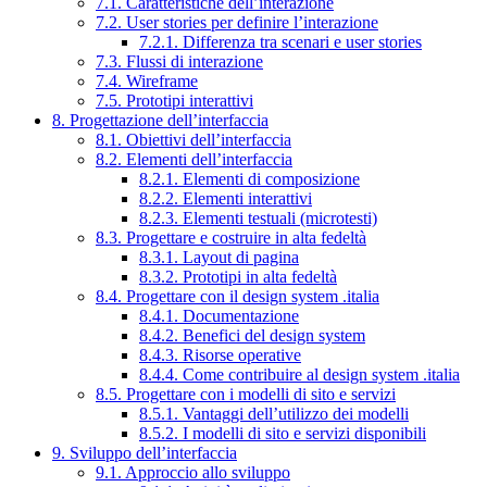
7.1. Caratteristiche dell’interazione
7.2. User stories per definire l’interazione
7.2.1. Differenza tra scenari e user stories
7.3. Flussi di interazione
7.4. Wireframe
7.5. Prototipi interattivi
8. Progettazione dell’interfaccia
8.1. Obiettivi dell’interfaccia
8.2. Elementi dell’interfaccia
8.2.1. Elementi di composizione
8.2.2. Elementi interattivi
8.2.3. Elementi testuali (microtesti)
8.3. Progettare e costruire in alta fedeltà
8.3.1. Layout di pagina
8.3.2. Prototipi in alta fedeltà
8.4. Progettare con il design system .italia
8.4.1. Documentazione
8.4.2. Benefici del design system
8.4.3. Risorse operative
8.4.4. Come contribuire al design system .italia
8.5. Progettare con i modelli di sito e servizi
8.5.1. Vantaggi dell’utilizzo dei modelli
8.5.2. I modelli di sito e servizi disponibili
9. Sviluppo dell’interfaccia
9.1. Approccio allo sviluppo