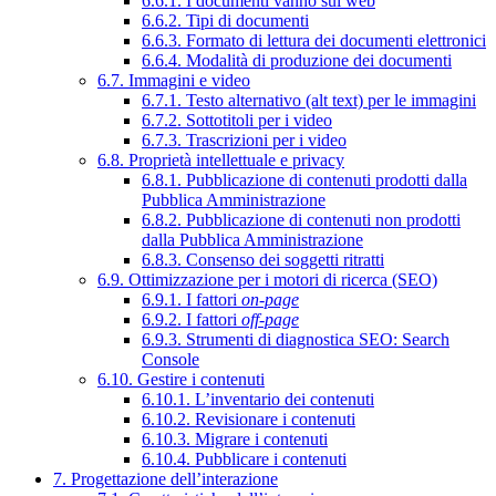
6.6.1. I documenti vanno sul web
6.6.2. Tipi di documenti
6.6.3. Formato di lettura dei documenti elettronici
6.6.4. Modalità di produzione dei documenti
6.7. Immagini e video
6.7.1. Testo alternativo (alt text) per le immagini
6.7.2. Sottotitoli per i video
6.7.3. Trascrizioni per i video
6.8. Proprietà intellettuale e privacy
6.8.1. Pubblicazione di contenuti prodotti dalla
Pubblica Amministrazione
6.8.2. Pubblicazione di contenuti non prodotti
dalla Pubblica Amministrazione
6.8.3. Consenso dei soggetti ritratti
6.9. Ottimizzazione per i motori di ricerca (SEO)
6.9.1. I fattori
on-page
6.9.2. I fattori
off-page
6.9.3. Strumenti di diagnostica SEO: Search
Console
6.10. Gestire i contenuti
6.10.1. L’inventario dei contenuti
6.10.2. Revisionare i contenuti
6.10.3. Migrare i contenuti
6.10.4. Pubblicare i contenuti
7. Progettazione dell’interazione