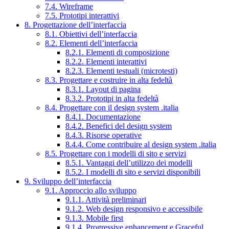
7.4. Wireframe
7.5. Prototipi interattivi
8. Progettazione dell’interfaccia
8.1. Obiettivi dell’interfaccia
8.2. Elementi dell’interfaccia
8.2.1. Elementi di composizione
8.2.2. Elementi interattivi
8.2.3. Elementi testuali (microtesti)
8.3. Progettare e costruire in alta fedeltà
8.3.1. Layout di pagina
8.3.2. Prototipi in alta fedeltà
8.4. Progettare con il design system .italia
8.4.1. Documentazione
8.4.2. Benefici del design system
8.4.3. Risorse operative
8.4.4. Come contribuire al design system .italia
8.5. Progettare con i modelli di sito e servizi
8.5.1. Vantaggi dell’utilizzo dei modelli
8.5.2. I modelli di sito e servizi disponibili
9. Sviluppo dell’interfaccia
9.1. Approccio allo sviluppo
9.1.1. Attività preliminari
9.1.2. Web design responsivo e accessibile
9.1.3. Mobile first
9.1.4. Progressive enhancement e Graceful