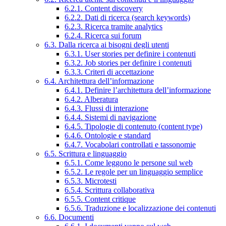
6.2.1. Content discovery
6.2.2. Dati di ricerca (search keywords)
6.2.3. Ricerca tramite analytics
6.2.4. Ricerca sui forum
6.3. Dalla ricerca ai bisogni degli utenti
6.3.1. User stories per definire i contenuti
6.3.2. Job stories per definire i contenuti
6.3.3. Criteri di accettazione
6.4. Architettura dell’informazione
6.4.1. Definire l’architettura dell’informazione
6.4.2. Alberatura
6.4.3. Flussi di interazione
6.4.4. Sistemi di navigazione
6.4.5. Tipologie di contenuto (content type)
6.4.6. Ontologie e standard
6.4.7. Vocabolari controllati e tassonomie
6.5. Scrittura e linguaggio
6.5.1. Come leggono le persone sul web
6.5.2. Le regole per un linguaggio semplice
6.5.3. Microtesti
6.5.4. Scrittura collaborativa
6.5.5. Content critique
6.5.6. Traduzione e localizzazione dei contenuti
6.6. Documenti