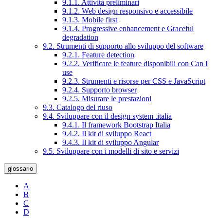
9.1.1. Attività preliminari
9.1.2. Web design responsivo e accessibile
9.1.3. Mobile first
9.1.4. Progressive enhancement e Graceful
degradation
9.2. Strumenti di supporto allo sviluppo del software
9.2.1. Feature detection
9.2.2. Verificare le feature disponibili con Can I
use
9.2.3. Strumenti e risorse per CSS e JavaScript
9.2.4. Supporto browser
9.2.5. Misurare le prestazioni
9.3. Catalogo del riuso
9.4. Sviluppare con il design system .italia
9.4.1. Il framework Bootstrap Italia
9.4.2. Il kit di sviluppo React
9.4.3. Il kit di sviluppo Angular
9.5. Sviluppare con i modelli di sito e servizi
glossario
A
B
C
D