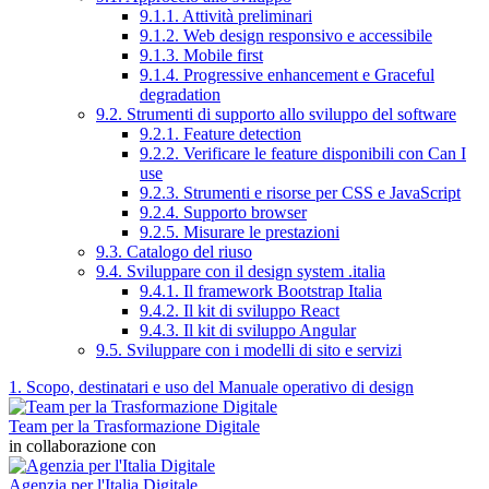
9.1.1. Attività preliminari
9.1.2. Web design responsivo e accessibile
9.1.3. Mobile first
9.1.4. Progressive enhancement e Graceful
degradation
9.2. Strumenti di supporto allo sviluppo del software
9.2.1. Feature detection
9.2.2. Verificare le feature disponibili con Can I
use
9.2.3. Strumenti e risorse per CSS e JavaScript
9.2.4. Supporto browser
9.2.5. Misurare le prestazioni
9.3. Catalogo del riuso
9.4. Sviluppare con il design system .italia
9.4.1. Il framework Bootstrap Italia
9.4.2. Il kit di sviluppo React
9.4.3. Il kit di sviluppo Angular
9.5. Sviluppare con i modelli di sito e servizi
1. Scopo, destinatari e uso del Manuale operativo di design
Team per la Trasformazione Digitale
in collaborazione con
Agenzia per l'Italia Digitale