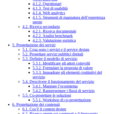
4.1.2. Questionari
4.1.3. Test di usabilità
4.1.4. Web analytics
4.1.5. Strumenti di mappatura dell’esperienza
utente
4.2. Ricerca secondaria
4.2.1. Ricerca documentale
4.2.2. Analisi benchmark
4.2.3. Valutazione euristica
5. Progettazione dei servizi
5.1. Cosa sono i servizi e il service design
5.2. Progettare servizi pubblici digitali
5.3. Definire il modello di servizio
5.3.1. Identificare gli attori coinvolti
5.3.2. Formulare la proposta di valore
5.3.3. Inquadrare gli elementi costitutivi del
servizio
5.4. Descrivere il funzionamento del servizio
5.4.1. Mappare l’ecosistema
5.4.2. Rappresentare i flussi di servizio
5.5. Co-progettare le soluzioni
5.5.1. Workshop di co-progettazione
6. Progettazione dei contenuti
6.1. Cos’è il content design
6.2. Ricerca utente sui contenuti e il linguaggio