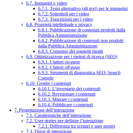
6.7. Immagini e video
6.7.1. Testo alternativo (alt text) per le immagini
6.7.2. Sottotitoli per i video
6.7.3. Trascrizioni per i video
6.8. Proprietà intellettuale e privacy
6.8.1. Pubblicazione di contenuti prodotti dalla
Pubblica Amministrazione
6.8.2. Pubblicazione di contenuti non prodotti
dalla Pubblica Amministrazione
6.8.3. Consenso dei soggetti ritratti
6.9. Ottimizzazione per i motori di ricerca (SEO)
6.9.1. I fattori
on-page
6.9.2. I fattori
off-page
6.9.3. Strumenti di diagnostica SEO: Search
Console
6.10. Gestire i contenuti
6.10.1. L’inventario dei contenuti
6.10.2. Revisionare i contenuti
6.10.3. Migrare i contenuti
6.10.4. Pubblicare i contenuti
7. Progettazione dell’interazione
7.1. Caratteristiche dell’interazione
7.2. User stories per definire l’interazione
7.2.1. Differenza tra scenari e user stories
7.3. Flussi di interazione