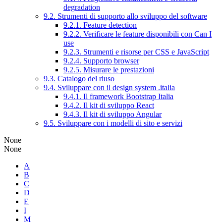
degradation
9.2. Strumenti di supporto allo sviluppo del software
9.2.1. Feature detection
9.2.2. Verificare le feature disponibili con Can I
use
9.2.3. Strumenti e risorse per CSS e JavaScript
9.2.4. Supporto browser
9.2.5. Misurare le prestazioni
9.3. Catalogo del riuso
9.4. Sviluppare con il design system .italia
9.4.1. Il framework Bootstrap Italia
9.4.2. Il kit di sviluppo React
9.4.3. Il kit di sviluppo Angular
9.5. Sviluppare con i modelli di sito e servizi
None
None
A
B
C
D
E
I
M