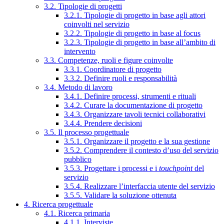
3.2. Tipologie di progetti
3.2.1. Tipologie di progetto in base agli attori
coinvolti nel servizio
3.2.2. Tipologie di progetto in base al focus
3.2.3. Tipologie di progetto in base all’ambito di
intervento
3.3. Competenze, ruoli e figure coinvolte
3.3.1. Coordinatore di progetto
3.3.2. Definire ruoli e responsabilità
3.4. Metodo di lavoro
3.4.1. Definire processi, strumenti e rituali
3.4.2. Curare la documentazione di progetto
3.4.3. Organizzare tavoli tecnici collaborativi
3.4.4. Prendere decisioni
3.5. Il processo progettuale
3.5.1. Organizzare il progetto e la sua gestione
3.5.2. Comprendere il contesto d’uso del servizio
pubblico
3.5.3. Progettare i processi e i
touchpoint
del
servizio
3.5.4. Realizzare l’interfaccia utente del servizio
3.5.5. Validare la soluzione ottenuta
4. Ricerca progettuale
4.1. Ricerca primaria
4.1.1. Interviste