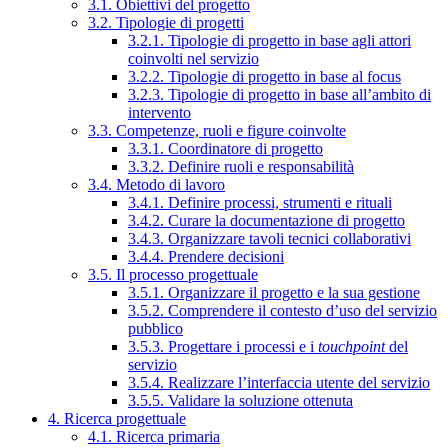
3.1. Obiettivi del progetto
3.2. Tipologie di progetti
3.2.1. Tipologie di progetto in base agli attori
coinvolti nel servizio
3.2.2. Tipologie di progetto in base al focus
3.2.3. Tipologie di progetto in base all’ambito di
intervento
3.3. Competenze, ruoli e figure coinvolte
3.3.1. Coordinatore di progetto
3.3.2. Definire ruoli e responsabilità
3.4. Metodo di lavoro
3.4.1. Definire processi, strumenti e rituali
3.4.2. Curare la documentazione di progetto
3.4.3. Organizzare tavoli tecnici collaborativi
3.4.4. Prendere decisioni
3.5. Il processo progettuale
3.5.1. Organizzare il progetto e la sua gestione
3.5.2. Comprendere il contesto d’uso del servizio
pubblico
3.5.3. Progettare i processi e i
touchpoint
del
servizio
3.5.4. Realizzare l’interfaccia utente del servizio
3.5.5. Validare la soluzione ottenuta
4. Ricerca progettuale
4.1. Ricerca primaria