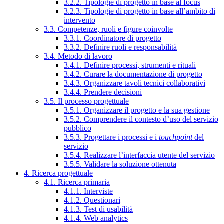
3.2.2. Tipologie di progetto in base al focus
3.2.3. Tipologie di progetto in base all’ambito di
intervento
3.3. Competenze, ruoli e figure coinvolte
3.3.1. Coordinatore di progetto
3.3.2. Definire ruoli e responsabilità
3.4. Metodo di lavoro
3.4.1. Definire processi, strumenti e rituali
3.4.2. Curare la documentazione di progetto
3.4.3. Organizzare tavoli tecnici collaborativi
3.4.4. Prendere decisioni
3.5. Il processo progettuale
3.5.1. Organizzare il progetto e la sua gestione
3.5.2. Comprendere il contesto d’uso del servizio
pubblico
3.5.3. Progettare i processi e i
touchpoint
del
servizio
3.5.4. Realizzare l’interfaccia utente del servizio
3.5.5. Validare la soluzione ottenuta
4. Ricerca progettuale
4.1. Ricerca primaria
4.1.1. Interviste
4.1.2. Questionari
4.1.3. Test di usabilità
4.1.4. Web analytics