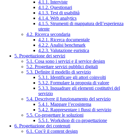
4.1.1. Interviste
4.1.2. Questionari
4.1.3. Test di usabilità
4.1.4. Web analytics
4.1.5. Strumenti di mappatura dell’esperienza
utente
4.2. Ricerca secondaria
4.2.1. Ricerca documentale
4.2.2. Analisi benchmark
4.2.3. Valutazione euristica
5. Progettazione dei servizi
5.1. Cosa sono i servizi e il service design
5.2. Progettare servizi pubblici digitali
5.3. Definire il modello di servizio
5.3.1. Identificare gli attori coinvolti
5.3.2. Formulare la proposta di valore
5.3.3. Inquadrare gli elementi costitutivi del
servizio
5.4. Descrivere il funzionamento del servizio
5.4.1. Mappare l’ecosistema
5.4.2. Rappresentare i flussi di servizio
5.5. Co-progettare le soluzioni
5.5.1. Workshop di co-progettazione
6. Progettazione dei contenuti
6.1. Cos’è il content design