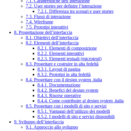
7.1. Caratteristiche dell’interazione
7.2. User stories per definire l’interazione
7.2.1. Differenza tra scenari e user stories
7.3. Flussi di interazione
7.4. Wireframe
7.5. Prototipi interattivi
8. Progettazione dell’interfaccia
8.1. Obiettivi dell’interfaccia
8.2. Elementi dell’interfaccia
8.2.1. Elementi di composizione
8.2.2. Elementi interattivi
8.2.3. Elementi testuali (microtesti)
8.3. Progettare e costruire in alta fedeltà
8.3.1. Layout di pagina
8.3.2. Prototipi in alta fedeltà
8.4. Progettare con il design system .italia
8.4.1. Documentazione
8.4.2. Benefici del design system
8.4.3. Risorse operative
8.4.4. Come contribuire al design system .italia
8.5. Progettare con i modelli di sito e servizi
8.5.1. Vantaggi dell’utilizzo dei modelli
8.5.2. I modelli di sito e servizi disponibili
9. Sviluppo dell’interfaccia
9.1. Approccio allo sviluppo