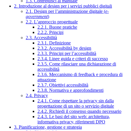
1.3. Contribuisci al manuale
2. Introduzione al design per i servizi pubblici digitali
2.1. Design per l’amministrazione digitale (
e-
government
)
2.2. L’approccio progettuale
2.2.1. Buone pratiche
2.2.2. Principi
2.3. Accessibilità
2.3.1. Definizione
2.3.2. Accessibilità by design
2.3.3. Principi per l’accessibilità
2.3.4. Linee guida e criteri di successo
2.3.5. Come rilasciare una dichiarazione di
accessibilità
2.3.6. Meccanismo di feedback e procedura di
attuazione
2.3.7. Obiettivi accessibilità
2.3.8. Normativa e approfondimenti
2.4. Privacy
2.4.1. Come rispettare la privacy sin dalla
progettazione di un sito o servizio digitale
2.4.2. Richiedi il consenso quando necessario
2.4.3. Le basi del sito web: architettura,
informativa privacy, riferimenti DPO
3. Pianificazione, gestione e strategia