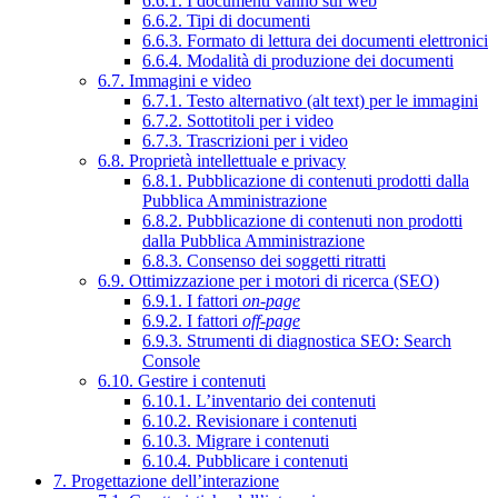
6.6.1. I documenti vanno sul web
6.6.2. Tipi di documenti
6.6.3. Formato di lettura dei documenti elettronici
6.6.4. Modalità di produzione dei documenti
6.7. Immagini e video
6.7.1. Testo alternativo (alt text) per le immagini
6.7.2. Sottotitoli per i video
6.7.3. Trascrizioni per i video
6.8. Proprietà intellettuale e privacy
6.8.1. Pubblicazione di contenuti prodotti dalla
Pubblica Amministrazione
6.8.2. Pubblicazione di contenuti non prodotti
dalla Pubblica Amministrazione
6.8.3. Consenso dei soggetti ritratti
6.9. Ottimizzazione per i motori di ricerca (SEO)
6.9.1. I fattori
on-page
6.9.2. I fattori
off-page
6.9.3. Strumenti di diagnostica SEO: Search
Console
6.10. Gestire i contenuti
6.10.1. L’inventario dei contenuti
6.10.2. Revisionare i contenuti
6.10.3. Migrare i contenuti
6.10.4. Pubblicare i contenuti
7. Progettazione dell’interazione