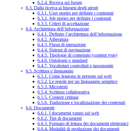
6.2.4. Ricerca sui forum
6.3. Dalla ricerca ai bisogni degli utenti
6.3.1. User stories per definire i contenuti
6.3.2. Job stories per definire i contenuti
6.3.3. Criteri di accettazione
6.4. Architettura dell’informazione
6.4.1. Definire l’architettura dell’informazione
6.4.2. Alberatura
6.4.3. Flussi di interazione
6.4.4. Sistemi di navigazione
6.4.5. Tipologie di contenuto (content type)
6.4.6. Ontologie e standard
6.4.7. Vocabolari controllati e tassonomie
6.5. Scrittura e linguaggio
6.5.1. Come leggono le persone sul web
6.5.2. Le regole per un linguaggio semplice
6.5.3. Microtesti
6.5.4. Scrittura collaborativa
6.5.5. Content critique
6.5.6. Traduzione e localizzazione dei contenuti
6.6. Documenti
6.6.1. I documenti vanno sul web
6.6.2. Tipi di documenti
6.6.3. Formato di lettura dei documenti elettronici
6.6.4. Modalità di produzione dei documenti