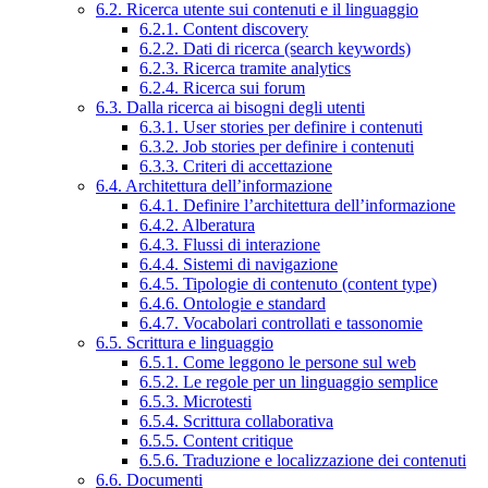
6.2. Ricerca utente sui contenuti e il linguaggio
6.2.1. Content discovery
6.2.2. Dati di ricerca (search keywords)
6.2.3. Ricerca tramite analytics
6.2.4. Ricerca sui forum
6.3. Dalla ricerca ai bisogni degli utenti
6.3.1. User stories per definire i contenuti
6.3.2. Job stories per definire i contenuti
6.3.3. Criteri di accettazione
6.4. Architettura dell’informazione
6.4.1. Definire l’architettura dell’informazione
6.4.2. Alberatura
6.4.3. Flussi di interazione
6.4.4. Sistemi di navigazione
6.4.5. Tipologie di contenuto (content type)
6.4.6. Ontologie e standard
6.4.7. Vocabolari controllati e tassonomie
6.5. Scrittura e linguaggio
6.5.1. Come leggono le persone sul web
6.5.2. Le regole per un linguaggio semplice
6.5.3. Microtesti
6.5.4. Scrittura collaborativa
6.5.5. Content critique
6.5.6. Traduzione e localizzazione dei contenuti
6.6. Documenti