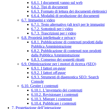
6.6.1. I documenti vanno sul web
6.6.2. Tipi di documenti
6.6.3. Formato di lettura dei documenti elettronici
6.6.4. Modalità di produzione dei documenti
6.7. Immagini e video
6.7.1. Testo alternativo (alt text) per le immagini
6.7.2. Sottotitoli per i video
6.7.3. Trascrizioni per i video
6.8. Proprietà intellettuale e privacy
6.8.1. Pubblicazione di contenuti prodotti dalla
Pubblica Amministrazione
6.8.2. Pubblicazione di contenuti non prodotti
dalla Pubblica Amministrazione
6.8.3. Consenso dei soggetti ritratti
6.9. Ottimizzazione per i motori di ricerca (SEO)
6.9.1. I fattori
on-page
6.9.2. I fattori
off-page
6.9.3. Strumenti di diagnostica SEO: Search
Console
6.10. Gestire i contenuti
6.10.1. L’inventario dei contenuti
6.10.2. Revisionare i contenuti
6.10.3. Migrare i contenuti
6.10.4. Pubblicare i contenuti
7. Progettazione dell’interazione