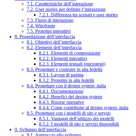
7.1. Caratteristiche dell’interazione
7.2. User stories per definire l’interazione
7.2.1. Differenza tra scenari e user stories
7.3. Flussi di interazione
7.4. Wireframe
7.5. Prototipi interattivi
8. Progettazione dell’interfaccia
8.1. Obiettivi dell’interfaccia
8.2. Elementi dell’interfaccia
8.2.1. Elementi di composizione
8.2.2. Elementi interattivi
8.2.3. Elementi testuali (microtesti)
8.3. Progettare e costruire in alta fedeltà
8.3.1. Layout di pagina
8.3.2. Prototipi in alta fedeltà
8.4. Progettare con il design system .italia
8.4.1. Documentazione
8.4.2. Benefici del design system
8.4.3. Risorse operative
8.4.4. Come contribuire al design system .italia
8.5. Progettare con i modelli di sito e servizi
8.5.1. Vantaggi dell’utilizzo dei modelli
8.5.2. I modelli di sito e servizi disponibili
9. Sviluppo dell’interfaccia
9.1. Approccio allo sviluppo