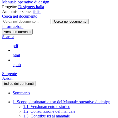
Manuale operativo di design
Progetto:
Designers Italia
Amministrazione:
italia
Cerca nel documento
Cerca nel documento
Informazioni
versione-corrente
Scarica
pdf
html
epub
Sorgente
Azioni
indice dei contenuti
Sommario
1. Scopo, destinatari e uso del Manuale operativo di design
1.1. Versionamento e storico
1.2. Consultazione del manuale
1.3. Contribuisci al manuale