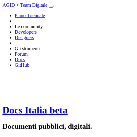
AGID
+
Team Digitale
Piano Triennale
Le community
Developers
Designers
Gli strumenti
Forum
Docs
GitHub
Docs Italia
beta
Documenti pubblici, digitali.