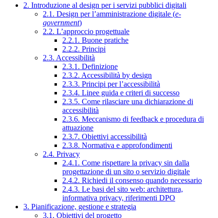
2. Introduzione al design per i servizi pubblici digitali
2.1. Design per l’amministrazione digitale (
e-
government
)
2.2. L’approccio progettuale
2.2.1. Buone pratiche
2.2.2. Principi
2.3. Accessibilità
2.3.1. Definizione
2.3.2. Accessibilità by design
2.3.3. Principi per l’accessibilità
2.3.4. Linee guida e criteri di successo
2.3.5. Come rilasciare una dichiarazione di
accessibilità
2.3.6. Meccanismo di feedback e procedura di
attuazione
2.3.7. Obiettivi accessibilità
2.3.8. Normativa e approfondimenti
2.4. Privacy
2.4.1. Come rispettare la privacy sin dalla
progettazione di un sito o servizio digitale
2.4.2. Richiedi il consenso quando necessario
2.4.3. Le basi del sito web: architettura,
informativa privacy, riferimenti DPO
3. Pianificazione, gestione e strategia
3.1. Obiettivi del progetto