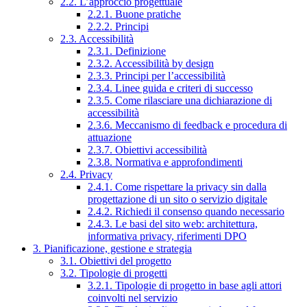
2.2. L’approccio progettuale
2.2.1. Buone pratiche
2.2.2. Principi
2.3. Accessibilità
2.3.1. Definizione
2.3.2. Accessibilità by design
2.3.3. Principi per l’accessibilità
2.3.4. Linee guida e criteri di successo
2.3.5. Come rilasciare una dichiarazione di
accessibilità
2.3.6. Meccanismo di feedback e procedura di
attuazione
2.3.7. Obiettivi accessibilità
2.3.8. Normativa e approfondimenti
2.4. Privacy
2.4.1. Come rispettare la privacy sin dalla
progettazione di un sito o servizio digitale
2.4.2. Richiedi il consenso quando necessario
2.4.3. Le basi del sito web: architettura,
informativa privacy, riferimenti DPO
3. Pianificazione, gestione e strategia
3.1. Obiettivi del progetto
3.2. Tipologie di progetti
3.2.1. Tipologie di progetto in base agli attori
coinvolti nel servizio