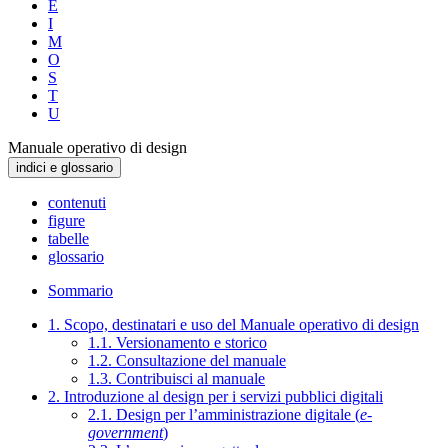
E
I
M
O
S
T
U
Manuale operativo di design
indici e glossario
contenuti
figure
tabelle
glossario
Sommario
1. Scopo, destinatari e uso del Manuale operativo di design
1.1. Versionamento e storico
1.2. Consultazione del manuale
1.3. Contribuisci al manuale
2. Introduzione al design per i servizi pubblici digitali
2.1. Design per l’amministrazione digitale (
e-
government
)