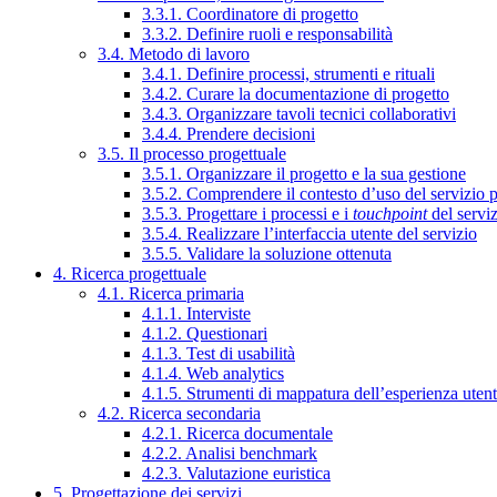
3.3.1. Coordinatore di progetto
3.3.2. Definire ruoli e responsabilità
3.4. Metodo di lavoro
3.4.1. Definire processi, strumenti e rituali
3.4.2. Curare la documentazione di progetto
3.4.3. Organizzare tavoli tecnici collaborativi
3.4.4. Prendere decisioni
3.5. Il processo progettuale
3.5.1. Organizzare il progetto e la sua gestione
3.5.2. Comprendere il contesto d’uso del servizio 
3.5.3. Progettare i processi e i
touchpoint
del servi
3.5.4. Realizzare l’interfaccia utente del servizio
3.5.5. Validare la soluzione ottenuta
4. Ricerca progettuale
4.1. Ricerca primaria
4.1.1. Interviste
4.1.2. Questionari
4.1.3. Test di usabilità
4.1.4. Web analytics
4.1.5. Strumenti di mappatura dell’esperienza uten
4.2. Ricerca secondaria
4.2.1. Ricerca documentale
4.2.2. Analisi benchmark
4.2.3. Valutazione euristica
5. Progettazione dei servizi