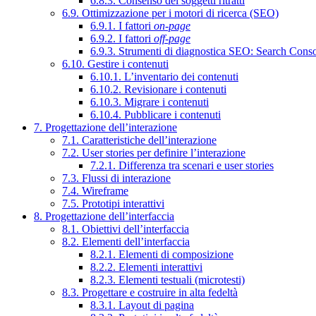
6.8.3. Consenso dei soggetti ritratti
6.9. Ottimizzazione per i motori di ricerca (SEO)
6.9.1. I fattori
on-page
6.9.2. I fattori
off-page
6.9.3. Strumenti di diagnostica SEO: Search Cons
6.10. Gestire i contenuti
6.10.1. L’inventario dei contenuti
6.10.2. Revisionare i contenuti
6.10.3. Migrare i contenuti
6.10.4. Pubblicare i contenuti
7. Progettazione dell’interazione
7.1. Caratteristiche dell’interazione
7.2. User stories per definire l’interazione
7.2.1. Differenza tra scenari e user stories
7.3. Flussi di interazione
7.4. Wireframe
7.5. Prototipi interattivi
8. Progettazione dell’interfaccia
8.1. Obiettivi dell’interfaccia
8.2. Elementi dell’interfaccia
8.2.1. Elementi di composizione
8.2.2. Elementi interattivi
8.2.3. Elementi testuali (microtesti)
8.3. Progettare e costruire in alta fedeltà
8.3.1. Layout di pagina