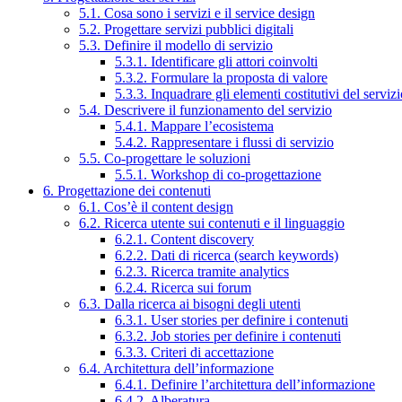
5.1. Cosa sono i servizi e il service design
5.2. Progettare servizi pubblici digitali
5.3. Definire il modello di servizio
5.3.1. Identificare gli attori coinvolti
5.3.2. Formulare la proposta di valore
5.3.3. Inquadrare gli elementi costitutivi del serviz
5.4. Descrivere il funzionamento del servizio
5.4.1. Mappare l’ecosistema
5.4.2. Rappresentare i flussi di servizio
5.5. Co-progettare le soluzioni
5.5.1. Workshop di co-progettazione
6. Progettazione dei contenuti
6.1. Cos’è il content design
6.2. Ricerca utente sui contenuti e il linguaggio
6.2.1. Content discovery
6.2.2. Dati di ricerca (search keywords)
6.2.3. Ricerca tramite analytics
6.2.4. Ricerca sui forum
6.3. Dalla ricerca ai bisogni degli utenti
6.3.1. User stories per definire i contenuti
6.3.2. Job stories per definire i contenuti
6.3.3. Criteri di accettazione
6.4. Architettura dell’informazione
6.4.1. Definire l’architettura dell’informazione
6.4.2. Alberatura