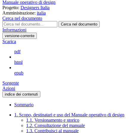
Manuale operativo di design
Progetto:
Designers Italia
Amministrazione:
italia
Cerca nel documento
Cerca nel documento
Informazioni
versione-corrente
Scarica
pdf
html
epub
Sorgente
Azioni
indice dei contenuti
Sommario
1. Scopo, destinatari e uso del Manuale operativo di design
1.1. Versionamento e storico
1.2. Consultazione del manuale
1.3. Contribuisci al manuale