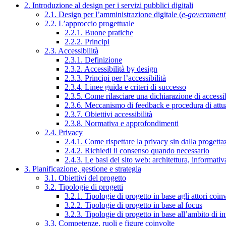
2. Introduzione al design per i servizi pubblici digitali
2.1. Design per l’amministrazione digitale (
e-government
2.2. L’approccio progettuale
2.2.1. Buone pratiche
2.2.2. Principi
2.3. Accessibilità
2.3.1. Definizione
2.3.2. Accessibilità by design
2.3.3. Principi per l’accessibilità
2.3.4. Linee guida e criteri di successo
2.3.5. Come rilasciare una dichiarazione di accessib
2.3.6. Meccanismo di feedback e procedura di attu
2.3.7. Obiettivi accessibilità
2.3.8. Normativa e approfondimenti
2.4. Privacy
2.4.1. Come rispettare la privacy sin dalla progettaz
2.4.2. Richiedi il consenso quando necessario
2.4.3. Le basi del sito web: architettura, informati
3. Pianificazione, gestione e strategia
3.1. Obiettivi del progetto
3.2. Tipologie di progetti
3.2.1. Tipologie di progetto in base agli attori coinv
3.2.2. Tipologie di progetto in base al focus
3.2.3. Tipologie di progetto in base all’ambito di i
3.3. Competenze, ruoli e figure coinvolte