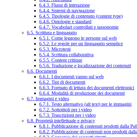
6.4.3. Flussi di interazione
6.4.4. Sistemi di navigazione
6.4.5. Tipologie di contenuto (content type)
6.4.6. Ontologie e standard
6.4.7. Vocabolari controllati e tassonomie
6.5. Scrittura e linguaggio
6.5.1. Come leggono le persone sul web
6.5.2. Le regole per un linguaggio semplice
6.5.3. Microtesti
6.5.4. Scrittura collaborativa
6.5.5. Content critique
6.5.6. Traduzione e localizzazione dei contenuti
6.6. Documenti
6.6.1. I documenti vanno sul web
6.6.2. Tipi di documenti
6.6.3. Formato di lettura dei documenti elettronici
6.6.4. Modalità di produzione dei documenti
6.7. Immagini e video
6.7.1. Testo alternativo (alt text) per le immagini
6.7.2. Sottotitoli per i video
6.7.3. Trascrizioni per i video
6.8. Proprietà intellettuale e privacy
6.8.1. Pubblicazione di contenuti prodotti dalla P
6.8.2. Pubblicazione di contenuti non prodotti dal