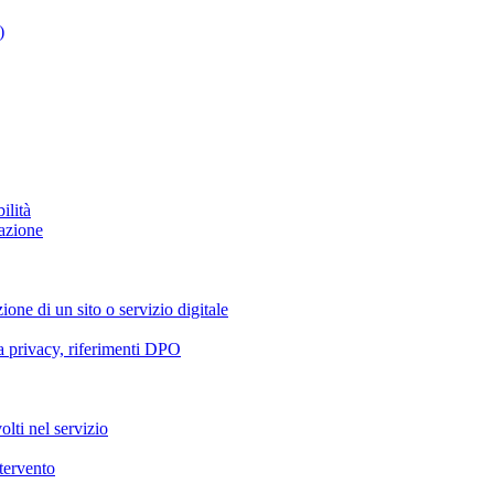
)
ilità
azione
ione di un sito o servizio digitale
va privacy, riferimenti DPO
olti nel servizio
ntervento