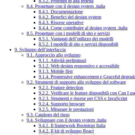
8.3.2. Prototipi in alta fedeltà
8.4. Progettare con il design system .italia
8.4.1. Documentazione
8.4.2. Benefici del design system
8.4.3. Risorse operative
8.4.4. Come contribuire al design system .italia
8.5. Progettare con i modelli di sito e servizi
8.5.1. Vantaggi dell’utilizzo dei modelli
8.5.2. I modelli di sito e servizi disponibili
9. Sviluppo dell’interfaccia
9.1. Approccio allo sviluppo
9.1.1. Attività preliminari
9.1.2. Web design responsivo e accessibile
9.1.3. Mobile first
9.1.4. Progressive enhancement e Graceful degrad
9.2. Strumenti di supporto allo sviluppo del software
9.2.1. Feature detection
9.2.2. Verificare le feature disponibili con Can I us
9.2.3. Strumenti e risorse per CSS e JavaScript
9.2.4. Supporto browser
9.2.5. Misurare le prestazioni
9.3. Catalogo del riuso
9.4. Sviluppare con il design system .italia
9.4.1. Il framework Bootstrap Italia
9.4.2. Il kit di sviluppo React