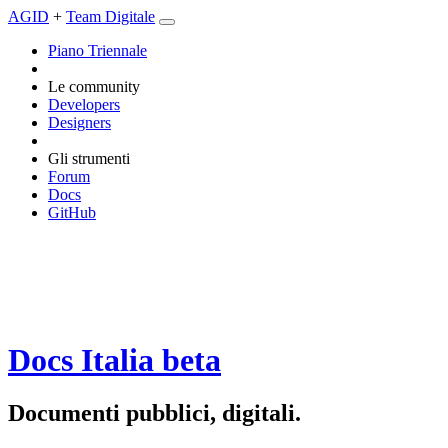
AGID
+
Team Digitale
Piano Triennale
Le community
Developers
Designers
Gli strumenti
Forum
Docs
GitHub
Docs Italia
beta
Documenti pubblici, digitali.