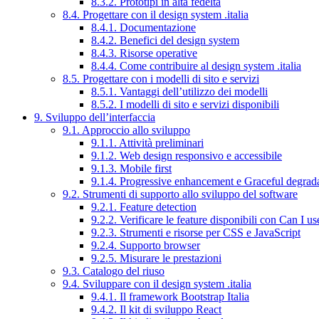
8.3.2. Prototipi in alta fedeltà
8.4. Progettare con il design system .italia
8.4.1. Documentazione
8.4.2. Benefici del design system
8.4.3. Risorse operative
8.4.4. Come contribuire al design system .italia
8.5. Progettare con i modelli di sito e servizi
8.5.1. Vantaggi dell’utilizzo dei modelli
8.5.2. I modelli di sito e servizi disponibili
9. Sviluppo dell’interfaccia
9.1. Approccio allo sviluppo
9.1.1. Attività preliminari
9.1.2. Web design responsivo e accessibile
9.1.3. Mobile first
9.1.4. Progressive enhancement e Graceful degrad
9.2. Strumenti di supporto allo sviluppo del software
9.2.1. Feature detection
9.2.2. Verificare le feature disponibili con Can I us
9.2.3. Strumenti e risorse per CSS e JavaScript
9.2.4. Supporto browser
9.2.5. Misurare le prestazioni
9.3. Catalogo del riuso
9.4. Sviluppare con il design system .italia
9.4.1. Il framework Bootstrap Italia
9.4.2. Il kit di sviluppo React