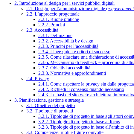
2. Introduzione al design per i servizi pubblici digitali
2.1. Design per l’amministrazione digitale (
e-government
2.2. L’approccio progettuale
2.2.1. Buone pratiche
2.2.2. Principi
2.3. Accessibilità
2.3.1. Definizione
2.3.2. Accessibilità by design
2.3.3. Principi per l’accessibilità
2.3.4. Linee guida e criteri di successo
2.3.5. Come rilasciare una dichiarazione di accessib
2.3.6. Meccanismo di feedback e procedura di attu
2.3.7. Obiettivi accessibilità
2.3.8. Normativa e approfondimenti
2.4. Privacy
2.4.1. Come rispettare la privacy sin dalla progettaz
2.4.2. Richiedi il consenso quando necessario
2.4.3. Le basi del sito web: architettura, informati
3. Pianificazione, gestione e strategia
3.1. Obiettivi del progetto
3.2. Tipologie di progetti
3.2.1. Tipologie di progetto in base agli attori coinv
3.2.2. Tipologie di progetto in base al focus
3.2.3. Tipologie di progetto in base all’ambito di i
3.3. Competenze, ruoli e figure coinvolte