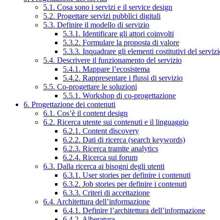
5.1. Cosa sono i servizi e il service design
5.2. Progettare servizi pubblici digitali
5.3. Definire il modello di servizio
5.3.1. Identificare gli attori coinvolti
5.3.2. Formulare la proposta di valore
5.3.3. Inquadrare gli elementi costitutivi del serviz
5.4. Descrivere il funzionamento del servizio
5.4.1. Mappare l’ecosistema
5.4.2. Rappresentare i flussi di servizio
5.5. Co-progettare le soluzioni
5.5.1. Workshop di co-progettazione
6. Progettazione dei contenuti
6.1. Cos’è il content design
6.2. Ricerca utente sui contenuti e il linguaggio
6.2.1. Content discovery
6.2.2. Dati di ricerca (search keywords)
6.2.3. Ricerca tramite analytics
6.2.4. Ricerca sui forum
6.3. Dalla ricerca ai bisogni degli utenti
6.3.1. User stories per definire i contenuti
6.3.2. Job stories per definire i contenuti
6.3.3. Criteri di accettazione
6.4. Architettura dell’informazione
6.4.1. Definire l’architettura dell’informazione
6.4.2. Alberatura