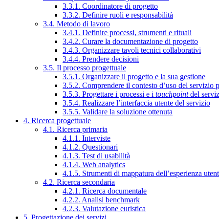
3.3.1. Coordinatore di progetto
3.3.2. Definire ruoli e responsabilità
3.4. Metodo di lavoro
3.4.1. Definire processi, strumenti e rituali
3.4.2. Curare la documentazione di progetto
3.4.3. Organizzare tavoli tecnici collaborativi
3.4.4. Prendere decisioni
3.5. Il processo progettuale
3.5.1. Organizzare il progetto e la sua gestione
3.5.2. Comprendere il contesto d’uso del servizio 
3.5.3. Progettare i processi e i
touchpoint
del servi
3.5.4. Realizzare l’interfaccia utente del servizio
3.5.5. Validare la soluzione ottenuta
4. Ricerca progettuale
4.1. Ricerca primaria
4.1.1. Interviste
4.1.2. Questionari
4.1.3. Test di usabilità
4.1.4. Web analytics
4.1.5. Strumenti di mappatura dell’esperienza uten
4.2. Ricerca secondaria
4.2.1. Ricerca documentale
4.2.2. Analisi benchmark
4.2.3. Valutazione euristica
5. Progettazione dei servizi