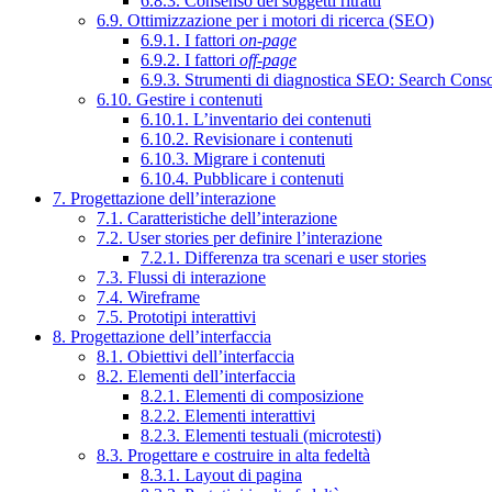
6.8.3. Consenso dei soggetti ritratti
6.9. Ottimizzazione per i motori di ricerca (SEO)
6.9.1. I fattori
on-page
6.9.2. I fattori
off-page
6.9.3. Strumenti di diagnostica SEO: Search Cons
6.10. Gestire i contenuti
6.10.1. L’inventario dei contenuti
6.10.2. Revisionare i contenuti
6.10.3. Migrare i contenuti
6.10.4. Pubblicare i contenuti
7. Progettazione dell’interazione
7.1. Caratteristiche dell’interazione
7.2. User stories per definire l’interazione
7.2.1. Differenza tra scenari e user stories
7.3. Flussi di interazione
7.4. Wireframe
7.5. Prototipi interattivi
8. Progettazione dell’interfaccia
8.1. Obiettivi dell’interfaccia
8.2. Elementi dell’interfaccia
8.2.1. Elementi di composizione
8.2.2. Elementi interattivi
8.2.3. Elementi testuali (microtesti)
8.3. Progettare e costruire in alta fedeltà
8.3.1. Layout di pagina