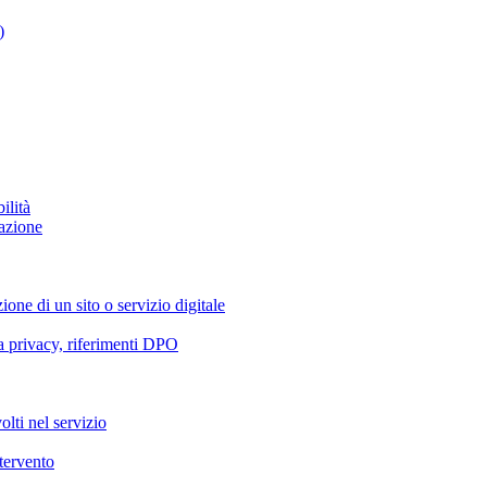
)
ilità
azione
ione di un sito o servizio digitale
va privacy, riferimenti DPO
olti nel servizio
ntervento