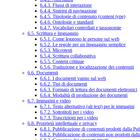
6.4.3. Flussi di interazione
6.4.4. Sistemi di navigazione
6.4.5. Tipologie di contenuto (content type)
6.4.6. Ontologie e standard
6.4.7. Vocabolari controllati e tassonomie
6.5. Scrittura e linguaggio
6.5.1. Come leggono le persone sul web
6.5.2. Le regole per un linguaggio semplice
6.5.3. Microtesti
6.5.4. Scrittura collaborativa
6.5.5. Content critique
6.5.6. Traduzione e localizzazione dei contenuti
6.6. Documenti
6.6.1. I documenti vanno sul web
6.6.2. Tipi di documenti
6.6.3. Formato di lettura dei documenti elettronici
6.6.4. Modalità di produzione dei documenti
6.7. Immagini e video
6.7.1. Testo alternativo (alt text) per le immagini
6.7.2. Sottotitoli per i video
6.7.3. Trascrizioni per i video
6.8. Proprietà intellettuale e privacy
6.8.1. Pubblicazione di contenuti prodotti dalla P
6.8.2. Pubblicazione di contenuti non prodotti dal