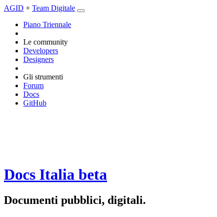
AGID
+
Team Digitale
Piano Triennale
Le community
Developers
Designers
Gli strumenti
Forum
Docs
GitHub
Docs Italia
beta
Documenti pubblici, digitali.