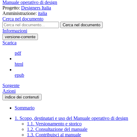
Manuale operativo di design
Progetto:
Designers Italia
Amministrazione:
italia
Cerca nel documento
Cerca nel documento
Informazioni
versione-corrente
Scarica
pdf
html
epub
Sorgente
Azioni
indice dei contenuti
Sommario
1. Scopo, destinatari e uso del Manuale operativo di design
1.1. Versionamento e storico
1.2. Consultazione del manuale
1.3. Contribuisci al manuale